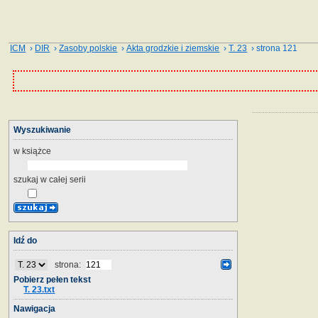
ICM
›
DIR
›
Zasoby polskie
›
Akta grodzkie i ziemskie
›
T. 23
› strona 121
Wyszukiwanie
w książce
szukaj w całej serii
Idź do
strona:
Pobierz pełen tekst
T. 23.txt
Nawigacja