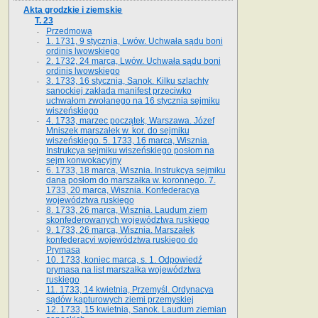
Akta grodzkie i ziemskie
T. 23
Przedmowa
1. 1731, 9 stycznia, Lwów. Uchwała sądu boni
ordinis lwowskiego
2. 1732, 24 marca, Lwów. Uchwała sądu boni
ordinis lwowskiego
3. 1733, 16 stycznia, Sanok. Kilku szlachty
sanockiej zakłada manifest przeciwko
uchwałom zwołanego na 16 stycz­nia sejmiku
wiszeńskiego
4. 1733, marzec początek, Warszawa. Józef
Mniszek marszałek w. kor. do sejmiku
wiszeńskiego. 5. 1733, 16 marca, Wisznia.
Instrukcya sejmiku wiszeńskiego posłom na
sejm konwokacyjny
6. 1733, 18 marca, Wisznia. Instrukcya sejmiku
dana posłom do marszałka w. koronnego. 7.
1733, 20 marca, Wisznia. Konfederacya
województwa ruskiego
8. 1733, 26 marca, Wisznia. Laudum ziem
skonfederowanych województwa ruskiego
9. 1733, 26 marca, Wisznia. Marszałek
konfederacyi województwa ruskiego do
Prymasa
10. 1733, koniec marca, s. 1. Odpowiedź
prymasa na list marszałka województwa
ruskiego
11. 1733, 14 kwietnia, Przemyśl. Ordynacya
sądów kapturowych ziemi przemyskiej
12. 1733, 15 kwietnia, Sanok. Laudum ziemian