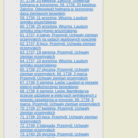
57. 1736, 20 kwietnia, Załoźce. Uniwersał
hetmana w. koronnego. 58. 1736. 20 kwietnia,
Załoźce. Odpowiedź hetmana w. koronnego
dana ziemianom lwowskim
59. 1736, 11 września, Wisznia. Laudum
sejmiku wiszeńskiego
60. 1736, 25 września, Wisznia. Laudum
sejmiku relacyjnego wiszeńskiego
61. 1737, 4 lutego, Przemyśl. Uchwały ziemian
przemyskich na sądach skarbowych powzięte
62. 1737, 8 lipca, Przemyśl. Uchwała ziemian
przemyskich
63. 1737, 19 sierpnia, Przemyśl. Uchwały
ziemian przemyskich
64. 1737, 10 września, Wisznia. Laudum
sejmiku wiszeńskiego
65. 1738, 27 stycznia, Przemyśl. Uchwały
ziemian przemyskich­­. 66. 1738, 3 marca,
Przemyśl. Uchwały ziemian przemyskich­
67. 1738, 5 sierpnia, Lwów. Laudum w sprawie
elekcyi podkomorzego lwowskiego
68. 1738, 6 sierpnia, Lwów. Manifestacya
przeciw udziałowi w elekcyach sejmikowych z
powodu zasądzenia w procesie. 69. 1739, 9
marca, Przemyśl. Uchwały ziemian przemyskich
70. 1739, 27 kwietnia, Przemyśl. Uchwały
ziemian przemyskich
71. 1739, 20 lipca, Przemyśl. Uchwały ziemian
przemyskich
72. 1739, 2 listopada, Przemyśl. Uchwały
ziemian przemyskich
73. 1740, 26 stycznia, Przemyśl. Uchwały