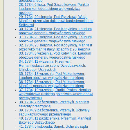
delegowanego
28. 1734, 6 lipca, Pod Szczutkowem. Punkt z
laudum konfederackiego województwa
ruskiego
29. 1734, 20 sierpnia, Pod Ryszkową Wolą.
Manifest przeciwko duktorowi konfederackiemu
Sołtykowi
30. 1734, 21 sierpnia, Pod Kobylnicą. Laudum
obozowe generału województwa ruskiego
31. 1734, 23 sierpnia, Pod Kobylnicą. Laudum
obozowe generału województwa ruskiego
32. 1734, 23 sierpnia, Pod Kobylnicą. Manifest
przeciwko manifestacyi szlachty z 20 sierpnia
33. 1734, 3 września, Pod Kobylnicą. Laudum
obozowe generału województwa ruskiego
34. 1734, 11 września, Przemyśl.
Remanifestacya ze strony Dzieduszyckich,
Ulińskiego i Ustrzyckich
35. 1734, 18 września, Pod Makuniowem.
Laudum obozowe województwa ruskiego
36. 1734, 18 września, Pod Makuniowem.
Manifest generału województwa ruskiego
37. 1734, 19 września, Rudki. Protest ziemian
województwa ruskiego przeciwko kasztelanowi
przemyskiemu
38. 1734, 7 października, Przemyśl. Manifest
szlachty przemyskiej
39. 1734, 9 października, Przemyśl. Uchwały
sądu kapturowego przemyskiego
40. 1734, 11 października, Przemyśl. Manifest
Bazylego Ustrzyckiego
41. 1734, 5 listopada, Sanok. Uchwały sądu