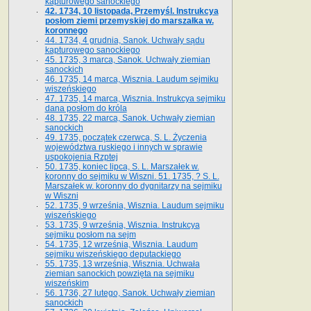
kapturowego sanockiego
42. 1734, 10 listopada, Przemyśl. Instrukcya
posłom ziemi przemyskiej do marszałka w.
koronnego
44. 1734, 4 grudnia, Sanok. Uchwały sądu
kapturowego sanockiego
45. 1735, 3 marca, Sanok. Uchwały ziemian
sanockich
46. 1735, 14 marca, Wisznia. Laudum sejmiku
wiszeńskiego
47. 1735, 14 marca, Wisznia. Instrukcya sejmiku
dana posłom do króla
48. 1735, 22 marca, Sanok. Uchwały ziemian
sanockich
49. 1735, początek czerwca, S. L. Życzenia
województwa ruskiego i innych w sprawie
uspokojenia Rzptej
50. 1735, koniec lipca, S. L. Marszałek w.
koronny do sejmiku w Wiszni. 51. 1735, ? S. L.
Marszałek w. koronny do dygnitarzy na sejmiku
w Wiszni
52. 1735, 9 września, Wisznia. Laudum sejmiku
wiszeńskiego
53. 1735, 9 września, Wisznia. Instrukcya
sejmiku posłom na sejm
54. 1735, 12 września, Wisznia. Laudum
sejmiku wiszeńskiego deputackiego
55. 1735, 13 września, Wisznia. Uchwała
ziemian sanockich powzięta na sejmiku
wiszeńskim
56. 1736, 27 lutego, Sanok. Uchwały ziemian
sanockich