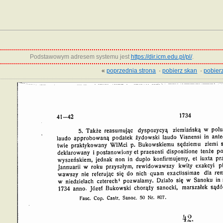
Podstawowym adresem systemu jest
https://dir.icm.edu.pl/pl/
.
«
poprzednia strona
·
pobierz skan
·
pobierz