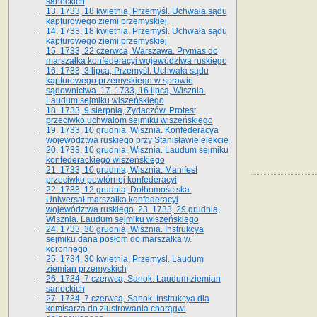
sanockich
13. 1733, 18 kwietnia, Przemyśl. Uchwała sądu
kapturowego ziemi przemyskiej
14. 1733, 18 kwietnia, Przemyśl. Uchwała sądu
kapturowego ziemi przemyskiej
15. 1733, 22 czerwca, Warszawa. Prymas do
marszałka konfederacyi województwa ruskiego
16. 1733, 3 lipca, Przemyśl. Uchwała sądu
kapturowego przemyskiego w sprawie
sądownictwa. 17. 1733, 16 lipca, Wisznia.
Laudum sejmiku wiszeńskiego
18. 1733, 9 sierpnia, Żydaczów. Protest
przeciwko uchwałom sejmiku wiszeńskiego
19. 1733, 10 grudnia, Wisznia. Konfederacya
województwa ruskiego przy Stanisławie elekcie
20. 1733, 10 grudnia, Wisznia. Laudum sejmiku
konfederackiego wiszeńskiego
21. 1733, 10 grudnia, Wisznia. Manifest
przeciwko powtórnej konfederacyi
22. 1733, 12 grudnia, Dołhomościska.
Uniwersał marszałka konfederacyi
województwa ruskiego. 23. 1733, 29 grudnia,
Wisznia. Laudum sejmiku wiszeńskiego
24. 1733, 30 grudnia, Wisznia. Instrukcya
sejmiku dana posłom do marszałka w.
koronnego
25. 1734, 30 kwietnia, Przemyśl. Laudum
ziemian przemyskich
26. 1734, 7 czerwca, Sanok. Laudum ziemian
sanockich
27. 1734, 7 czerwca, Sanok. Instrukcya dla
komisarza do zlustrowania chorągwi