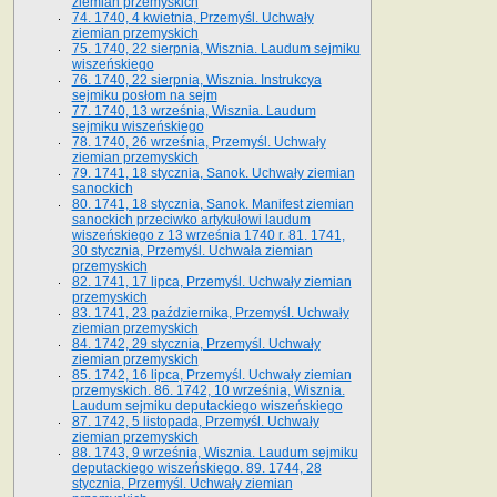
ziemian przemyskich
74. 1740, 4 kwietnia, Przemyśl. Uchwały
ziemian przemyskich
75. 1740, 22 sierpnia, Wisznia. Laudum sejmiku
wiszeńskiego
76. 1740, 22 sierpnia, Wisznia. Instrukcya
sejmiku posłom na sejm
77. 1740, 13 września, Wisznia. Laudum
sejmiku wiszeńskiego
78. 1740, 26 września, Przemyśl. Uchwały
ziemian przemyskich
79. 1741, 18 stycznia, Sanok. Uchwały ziemian
sanockich
80. 1741, 18 stycznia, Sanok. Manifest ziemian
sanockich przeciwko artykułowi laudum
wiszeńskiego z 13 wrze­śnia 1740 r. 81. 1741,
30 stycznia, Przemyśl. Uchwała ziemian
przemyskich
82. 1741, 17 lipca, Przemyśl. Uchwały ziemian
przemyskich
83. 1741, 23 października, Przemyśl. Uchwały
ziemian przemyskich
84. 1742, 29 stycznia, Przemyśl. Uchwały
ziemian przemyskich
85. 1742, 16 lipca, Przemyśl. Uchwały ziemian
przemyskich. 86. 1742, 10 września, Wisznia.
Laudum sejmiku deputackiego wiszeńskiego
87. 1742, 5 listopada, Przemyśl. Uchwały
ziemian przemyskich
88. 1743, 9 września, Wisznia. Laudum sejmiku
deputackiego wiszeńskiego. 89. 1744, 28
stycznia, Przemyśl. Uchwały ziemian