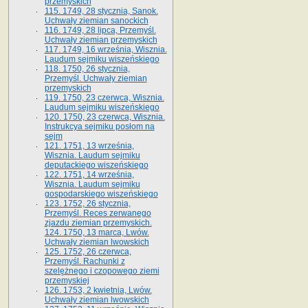
przemyskich
115. 1749, 28 stycznia, Sanok.
Uchwały ziemian sanockich
116. 1749, 28 lipca, Przemyśl.
Uchwały ziemian przemyskich
117. 1749, 16 września, Wisznia.
Laudum sejmiku wiszeńskiego
118. 1750, 26 stycznia,
Przemyśl. Uchwały ziemian
przemyskich
119. 1750, 23 czerwca, Wisznia.
Laudum sejmiku wiszeńskiego
120. 1750, 23 czerwca, Wisznia.
Instrukcya sejmiku posłom na
sejm
121. 1751, 13 września,
Wisznia. Laudum sejmiku
deputackiego wiszeńskiego
122. 1751, 14 września,
Wisznia. Laudum sejmiku
gospodarskiego wiszeńskiego
123. 1752, 26 stycznia,
Przemyśl. Reces zerwanego
zjazdu ziemian przemyskich.
124. 1750, 13 marca, Lwów.
Uchwały ziemian lwowskich
125. 1752, 26 czerwca,
Przemyśl. Rachunki z
szelężnego i czopowego ziemi
przemyskiej
126. 1753, 2 kwietnia, Lwów.
Uchwały ziemian lwowskich