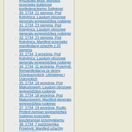
Ryszkową Wolą. Manifest
przeciwko duktorowi
konfederackiemu Sołtykowi
30. 1734, 21 sierpnia, Pod
Kobylnicą. Laudum obozowe
generału województwa ruskiego
31. 1734, 23 sierpnia, Pod
Kobylnicą. Laudum obozowe
generału województwa ruskiego
32. 1734, 23 sierpnia, Pod
Kobylnicą. Manifest przeciwko
manifestacyi szlachty z 20
sierpnia
33. 1734, 3 września, Pod
Kobylnicą. Laudum obozowe
generału województwa ruskiego
34. 1734, 11 września, Przemyśl.
Remanifestacya ze strony
Dzieduszyckich, Ulińskiego i
Ustrzyckich
35. 1734, 18 września, Pod
Makuniowem. Laudum obozowe
województwa ruskiego
36. 1734, 18 września, Pod
Makuniowem. Manifest generału
województwa ruskiego
37. 1734, 19 września, Rudki.
Protest ziemian województwa
ruskiego przeciwko
kasztelanowi przemyskiemu
38. 1734, 7 października,
Przemyśl. Manifest szlachty