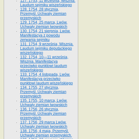
127. 1753, 11 września, Wisznia.
Laudum sejmiku wiszeńskiego
128. 1754, 28 stycznia,
Przemyśl. Uchwały ziemian
przemyskich
129. 1754, 25 marca, Lwów.
Uchwały ziemian lwowskich
130. 1754, 21 sierpnia, Lwów.
Manifestacya z powodu
zerwania sejmiku
131. 1754, 9 września, Wisznia.
Laudum sejmiku deputackiego
wiszeńskiego
132. 1754, 10—11 września,
Wisznia. Manifestacya
przeciwko punktowi laudum
wiszeńskiego
133. 1754, 4 listopada, Lwów.
Manifestacya przeciwko
punktowi laudum wiszeńskiego
134. 1755, 27 stycznia,
Przemyśl. Uchwały ziemian
przemyskich
135. 1755, 10 marca, Lwów.
Uchwały ziemian lwowskich
136. 1756, 26 stycznia,
Przemyśl. Uchwały ziemian
przemyskich
137. 1756, 29 marca Lwów.
Uchwały ziemian lwowskich
138. 1756, 4 maja, Przemyśl.
Uchwały ziemian przemyskich.