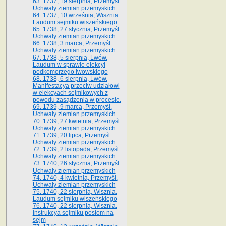
63. 1737, 19 sierpnia, Przemyśl.
Uchwały ziemian przemyskich
64. 1737, 10 września, Wisznia.
Laudum sejmiku wiszeńskiego
65. 1738, 27 stycznia, Przemyśl.
Uchwały ziemian przemyskich­­.
66. 1738, 3 marca, Przemyśl.
Uchwały ziemian przemyskich­
67. 1738, 5 sierpnia, Lwów.
Laudum w sprawie elekcyi
podkomorzego lwowskiego
68. 1738, 6 sierpnia, Lwów.
Manifestacya przeciw udziałowi
w elekcyach sejmikowych z
powodu zasądzenia w procesie.
69. 1739, 9 marca, Przemyśl.
Uchwały ziemian przemyskich
70. 1739, 27 kwietnia, Przemyśl.
Uchwały ziemian przemyskich
71. 1739, 20 lipca, Przemyśl.
Uchwały ziemian przemyskich
72. 1739, 2 listopada, Przemyśl.
Uchwały ziemian przemyskich
73. 1740, 26 stycznia, Przemyśl.
Uchwały ziemian przemyskich
74. 1740, 4 kwietnia, Przemyśl.
Uchwały ziemian przemyskich
75. 1740, 22 sierpnia, Wisznia.
Laudum sejmiku wiszeńskiego
76. 1740, 22 sierpnia, Wisznia.
Instrukcya sejmiku posłom na
sejm