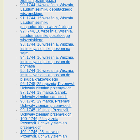
ziemian przemyskich
90. 1744, 14 września, Wisznia.
Laudum sejmiku deputackiego
wiszeńskiego
91. 1744, 15 września, Wisznia.
Laudum sejmiku
gospodarskiego wiszeńskiego
92. l744, 16 września, Wisznia.
Laudum sejmiku poselskiego
wiszeńskiego
93. 1744, 16 września, Wisznia.
Instrukcya sejmiku posłom na
sejm
94. 1744, 16 września, Wisznia.
Instrukcya sejmiku posłom do
prymasa
95. 1744, 16 września, Wisznia.
Instrukcya sejmiku posłom do
biskupa krakowskiego
96. 1745, 25 stycznia, Przemyśl.
Uchwały ziemian przemyskich
97. 1744, 18 marca, Sanok.
Uchwały ziemian sanockich
98. 1745, 29 marca, Przemyśl.
Uchwały ziemian przemyskich
99. 1745, 19 lipca, Przemyśl.
Uchwały ziemian przemyskich
100. 1746, 24 stycznia,
Przemyśl. Uchwały ziemian
przemyskich
101. 1746, 25 czerwca,
Przemyśl. Uchwały ziemian