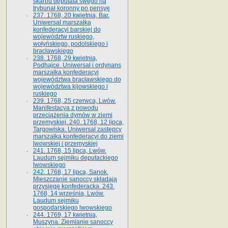
skarbu deputata swego na
trybunał koronny po pensyę
237. 1768, 20 kwietnia, Bar.
Uniwersał marszałka
konfederacyi barskiej do
województw ruskiego,
wołyńskiego, podolskiego i
bracławskiego
238. 1768, 29 kwietnia,
Podhajce. Uniwersał i ordynans
marszałka konfederacyi
województwa bracławskiego do
wo­jewództwa kijowskiego i
ruskiego
239. 1768, 25 czerwca, Lwów.
Manifestacya z powodu
przeciążenia dymów w ziemi
przemyskiej. 240. 1768, 12 lipca,
Targowiska. Uniwersał zastępcy
marszałka konfederacyi do ziemi
lwowskiej i przemyskiej
241. 1768, 15 lipca, Lwów.
Laudum sejmiku deputackiego
lwowskiego
242. 1768, 17 lipca, Sanok.
Mieszczanie sanoccy składają
przysięgę konfederacką. 243.
1768, 14 września, Lwów.
Laudum sejmiku
gospodarskiego lwowskiego
244. 1769, 17 kwietnia,
Muszyna. Ziemianie sanoccy