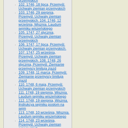
przemyskich
102. 1746, 18 lipca, Przemyśl.
Uchwały ziemian przemyskich
103. 1746, 29 sierpnia,
Przemyśl. Uchwały ziemian
przemyskich. 104. 1746, 12
września, Wisznia. Laudum
sejmiku wiszeńskiego
105. 1747, 27 stycznia,
Przemyśl. Uchwały ziemian
przemyskich
106. 1747, 17 lipca, Przemyśl.
Uchwały ziemian przemyskich.
107. 1747, 25 września,
Przemyśl. Uchwały ziemian
przemyskich. 108. 1748, 26
stycznia, Przemyśl. Ziemianie
przemyscy limitują zjazd
109. 1748, 11 marca, Przemyśl.
Ziemianie przemyscy limitują
zjazd
110. 1748, 6 maja, Przemyśl.
Uchwały ziemian przemyskich
111. 1748, 19 sierpnia, Wisznia.
Laudum sejmiku wiszeńskiego
112. 1748, 19 sierpnia, Wisznia.
Instrukcya sejmiku posłom na
sejm
113. 1748, 10 września, Wisznia.
Laudum sejmiku wiszeńskiego
114. 1748, 23 września,
Przemyśl. Uchwały ziemian