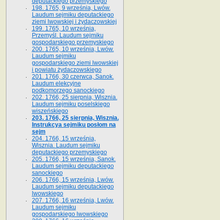
deputackiego przemyskiego
198. 1765, 9 września, Lwów.
Laudum sejmiku deputackiego
ziemi lwowskiej i żydaczowskiej
199. 1765, 10 września,
Przemyśl. Laudum sejmiku
gospodarskiego przemyskiego
200. 1765, 10 września, Lwów.
Laudum sejmiku
gospodarskiego ziemi lwowskiej
i powiatu żydaczowskiego
201. 1766, 30 czerwca, Sanok.
Laudum elekcyjne
podkomorzego sanockiego
202. 1766, 25 sierpnia, Wisznia.
Laudum sejmiku poselskiego
wiszeńskiego
203. 1766, 25 sierpnia, Wisznia.
Instrukcya sejmiku posłom na
sejm
204. 1766, 15 września,
Wisznia. Laudum sejmiku
deputackiego przemyskiego
205. 1766, 15 września, Sanok.
Laudum sejmiku deputackiego
sanockiego
206. 1766, 15 września, Lwów.
Laudum sejmiku deputackiego
lwowskiego
207. 1766, 16 września, Lwów.
Laudum sejmiku
gospodarskiego lwowskiego