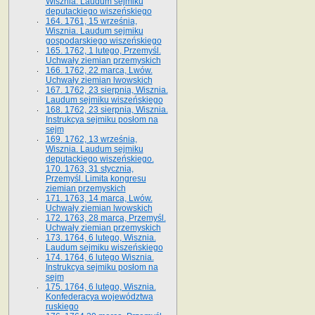
Wisznia. Laudum sejmiku
deputackiego wiszeńskiego
164. 1761, 15 września,
Wisznia. Laudum sejmiku
gospodarskiego wiszeńskiego
165. 1762, 1 lutego, Przemyśl.
Uchwały ziemian przemyskich
166. 1762, 22 marca, Lwów.
Uchwały ziemian lwowskich
167. 1762, 23 sierpnia, Wisznia.
Laudum sejmiku wiszeńskiego
168. 1762, 23 sierpnia, Wisznia.
Instrukcya sejmiku posłom na
sejm
169. 1762, 13 września,
Wisznia. Laudum sejmiku
deputackiego wiszeńskiego.
170. 1763, 31 stycznia,
Przemyśl. Limita kongresu
ziemian przemyskich
171. 1763, 14 marca, Lwów.
Uchwały ziemian lwowskich
172. 1763, 28 marca, Przemyśl.
Uchwały ziemian przemyskich
173. 1764, 6 lutego, Wisznia.
Laudum sejmiku wiszeńskiego
174. 1764, 6 lutego Wisznia.
Instrukcya sejmiku posłom na
sejm
175. 1764, 6 lutego, Wisznia.
Konfederacya województwa
ruskiego