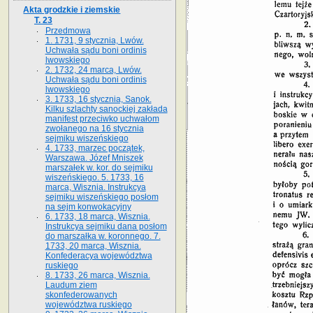
Akta grodzkie i ziemskie
T. 23
Przedmowa
1. 1731, 9 stycznia, Lwów.
Uchwała sądu boni ordinis
lwowskiego
2. 1732, 24 marca, Lwów.
Uchwała sądu boni ordinis
lwowskiego
3. 1733, 16 stycznia, Sanok.
Kilku szlachty sanockiej zakłada
manifest przeciwko uchwałom
zwołanego na 16 stycz­nia
sejmiku wiszeńskiego
4. 1733, marzec początek,
Warszawa. Józef Mniszek
marszałek w. kor. do sejmiku
wiszeńskiego. 5. 1733, 16
marca, Wisznia. Instrukcya
sejmiku wiszeńskiego posłom
na sejm konwokacyjny
6. 1733, 18 marca, Wisznia.
Instrukcya sejmiku dana posłom
do marszałka w. koronnego. 7.
1733, 20 marca, Wisznia.
Konfederacya województwa
ruskiego
8. 1733, 26 marca, Wisznia.
Laudum ziem
skonfederowanych
województwa ruskiego