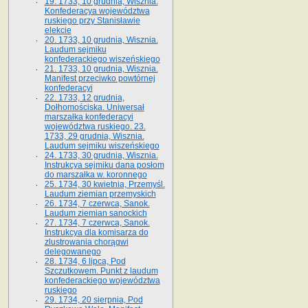
19. 1733, 10 grudnia, Wisznia.
Konfederacya województwa
ruskiego przy Stanisławie
elekcie
20. 1733, 10 grudnia, Wisznia.
Laudum sejmiku
konfederackiego wiszeńskiego
21. 1733, 10 grudnia, Wisznia.
Manifest przeciwko powtórnej
konfederacyi
22. 1733, 12 grudnia,
Dołhomościska. Uniwersał
marszałka konfederacyi
województwa ruskiego. 23.
1733, 29 grudnia, Wisznia.
Laudum sejmiku wiszeńskiego
24. 1733, 30 grudnia, Wisznia.
Instrukcya sejmiku dana posłom
do marszałka w. koronnego
25. 1734, 30 kwietnia, Przemyśl.
Laudum ziemian przemyskich
26. 1734, 7 czerwca, Sanok.
Laudum ziemian sanockich
27. 1734, 7 czerwca, Sanok.
Instrukcya dla komisarza do
zlustrowania chorągwi
delegowanego
28. 1734, 6 lipca, Pod
Szczutkowem. Punkt z laudum
konfederackiego województwa
ruskiego
29. 1734, 20 sierpnia, Pod