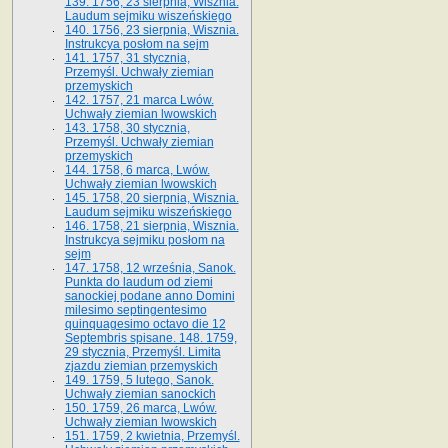
139. 1756, 23 sierpnia, Wisznia.
Laudum sejmiku wiszeńskiego
140. 1756, 23 sierpnia, Wisznia.
Instrukcya posłom na sejm
141. 1757, 31 stycznia,
Przemyśl. Uchwały ziemian
przemyskich
142. 1757, 21 marca Lwów.
Uchwały ziemian lwowskich
143. 1758, 30 stycznia,
Przemyśl. Uchwały ziemian
przemyskich
144. 1758, 6 marca, Lwów.
Uchwały ziemian lwowskich
145. 1758, 20 sierpnia, Wisznia.
Laudum sejmiku wiszeńskiego
146. 1758, 21 sierpnia, Wisznia.
Instrukcya sejmiku posłom na
sejm
147. 1758, 12 września, Sanok.
Punkta do laudum od ziemi
sanockiej podane anno Domini
milesimo septingentesimo
quinquagesimo octavo die 12
Septembris spisane. 148. 1759,
29 stycznia, Przemyśl. Limita
zjazdu ziemian przemyskich
149. 1759, 5 lutego, Sanok.
Uchwały ziemian sanockich
150. 1759, 26 marca, Lwów.
Uchwały ziemian lwowskich
151. 1759, 2 kwietnia, Przemyśl.