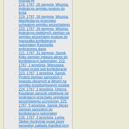
instrukcyę
218. 1767, 26 sierpnia, Wisznia.
Instrukcya sejmiku posłom do
króla
219. 1797, 26 sierpnia, Wisznia.
Manifestacya przeciwko
uchwałom sejmiku wiszeńskiego
220. 1767, 26 sierpnia, Wisznia.
Instrukcya niektórych ziemian na
sejmiku wiszeńskim posłowi do
marszałka konfe­deracyi
radomskiej Radziwiłła
wybranemu dana
221. 1767, 31 sierpnia, Sanok.
Kilku ziemian zgłasza akces do
konfederacyi radomskiej. 222.
1767, 1 września, Warszawa.
Pozew przed sąd konfederacki
223. 1767, 1 września, Sanok.
Protest ziemian sanockich z
powodu obranych w Wiszni na
sejmiku przedsejmo­wym posłów
224. 1767, 2 września, Uherce.
Kasztelan sanocki odstępuje od
protestacyi przeciwko sejmikowi
wiszeńskiemu uczynionej. 225.
1767, 5 września, Sanok. Akces
ziemian sanockich do
konfederacyi radomskiej
226. 1767, 3 września, Lwów.
Stefan Hordyński poseł ziemi
lwowskiej zakłada manifest przy