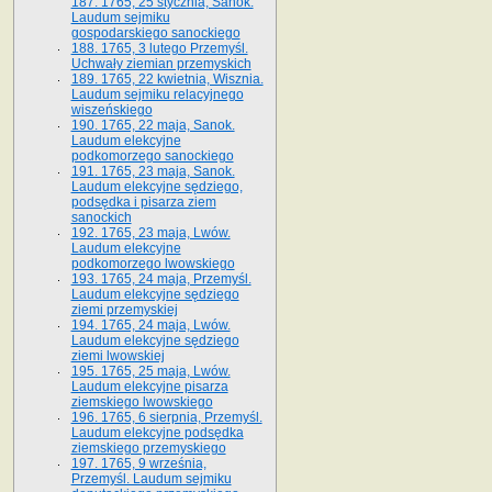
187. 1765, 25 stycznia, Sanok.
Laudum sejmiku
gospodarskiego sanockiego
188. 1765, 3 lutego Przemyśl.
Uchwały ziemian przemyskich
189. 1765, 22 kwietnia, Wisznia.
Laudum sejmiku relacyjnego
wiszeńskiego
190. 1765, 22 maja, Sanok.
Laudum elekcyjne
podkomorzego sanockiego
191. 1765, 23 maja, Sanok.
Laudum elekcyjne sędziego,
podsędka i pisarza ziem
sanockich
192. 1765, 23 maja, Lwów.
Laudum elekcyjne
podkomorzego lwowskiego
193. 1765, 24 maja, Przemyśl.
Laudum elekcyjne sędziego
ziemi przemyskiej
194. 1765, 24 maja, Lwów.
Laudum elekcyjne sędziego
ziemi lwowskiej
195. 1765, 25 maja, Lwów.
Laudum elekcyjne pisarza
ziemskiego lwowskiego
196. 1765, 6 sierpnia, Przemyśl.
Laudum elekcyjne podsędka
ziemskiego przemyskiego
197. 1765, 9 września,
Przemyśl. Laudum sejmiku