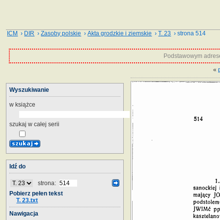
ICM
›
DIR
›
Zasoby polskie
›
Akta grodzkie i ziemskie
›
T. 23
› strona 514
Podstawowym adrese
«
Wyszukiwanie
w książce
szukaj w całej serii
Idź do
strona:
Pobierz pełen tekst
T. 23.txt
Nawigacja