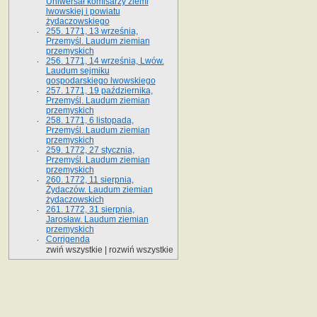
Uniwersał komisarzy ziemi
lwowskiej i powiatu
żydaczowskiego
255. 1771, 13 września,
Przemyśl. Laudum ziemian
przemyskich
256. 1771, 14 września, Lwów.
Laudum sejmiku
gospodarskiego lwowskiego
257. 1771, 19 października,
Przemyśl. Laudum ziemian
przemyskich
258. 1771, 6 listopada,
Przemyśl. Laudum ziemian
przemyskich
259. 1772, 27 stycznia,
Przemyśl. Laudum ziemian
przemyskich
260. 1772, 11 sierpnia,
Żydaczów. Laudum ziemian
żydaczowskich
261. 1772, 31 sierpnia,
Jarosław. Laudum ziemian
przemyskich
Corrigenda
zwiń wszystkie
|
rozwiń wszystkie