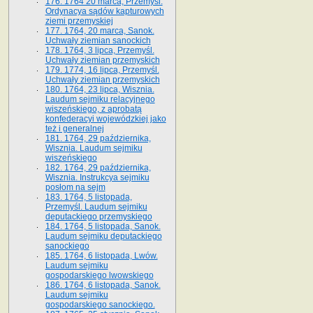
176. 1764 20 marca, Przemyśl.
Ordynacya sądów kapturowych
ziemi przemyskiej
177. 1764, 20 marca, Sanok.
Uchwały ziemian sanockich
178. 1764, 3 lipca, Przemyśl.
Uchwały ziemian przemyskich
179. 1774, 16 lipca, Przemyśl.
Uchwały ziemian przemyskich
180. 1764, 23 lipca, Wisznia.
Laudum sejmiku relacyjnego
wiszeńskiego, z aprobatą
konfederacyi wojewódzkiej jako
też i generalnej
181. 1764, 29 października,
Wisznia. Laudum sejmiku
wiszeńskiego
182. 1764, 29 października,
Wisznia. Instrukcya sejmiku
posłom na sejm
183. 1764, 5 listopada,
Przemyśl. Laudum sejmiku
deputackiego przemyskiego
184. 1764, 5 listopada, Sanok.
Laudum sejmiku deputackiego
sanockiego
185. 1764, 6 listopada, Lwów.
Laudum sejmiku
gospodarskiego lwowskiego
186. 1764, 6 listopada, Sanok.
Laudum sejmiku
gospodarskiego sanockiego.