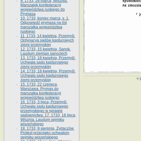
9. 1733, 26 marca, Wisznia.
Marszałek konfederacyi
województwa ruskiego do
Prymasa
10. 1733, koniec marca, s. 1.
Odpowiedź prymasa na list
marszałka województwa
ruskiego
11. 1733, 14 kwietnia, Przemyśl.
Ordynacya sądów kapturowych
ziemi przemyskiej
12. 1733, 15 kwietnia, Sanok.
Laudum ziemian sanockich
13. 1733, 18 kwietnia, Przemyśl.
Uchwała sądu kapturowego
ziemi przemyskiej
14. 1733, 18 kwietnia, Przemyśl.
Uchwała sądu kapturowego
«
ziemi przemyskiej
15. 1733, 22 czerwca,
Warszawa. Prymas do
marszałka konfederacyi
województwa ruskiego
16. 1733, 3 lipca, Przemyśl.
Uchwała sądu kapturowego
przemyskiego w sprawie
sądownictwa. 17. 1733, 16 lipca,
Wisznia. Laudum sejmiku
wiszeńskiego
18. 1733, 9 sierpnia, Żydaczów.
Protest przeciwko uchwałom
sejmiku wiszeńskiego