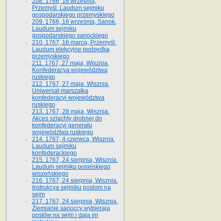
208. 1766, 16 września,
Przemyśl. Laudum sejmiku
gospodarskiego przemyskiego
209. 1766, 16 września, Sanok.
Laudum sejmiku
gospodarskiego sanockiego
210. 1767, 16 marca, Przemyśl.
Laudum elekcyjne podsędka
przemyskiego
211. 1767, 27 maja, Wisznia.
Konfederacya województwa
ruskiego
212. 1767, 27 maja, Wisznia.
Uniwersał marszałka
konfederacyi województwa
ruskiego
213. 1767, 28 maja, Wisznia.
Akces szlachty drobnej do
konfederacyi generału
województwa ruskiego
214. 1767, 4 czerwca, Wisznia.
Laudum sejmiku
konfederackiego
215. 1767, 24 sierpnia, Wisznia.
Laudum sejmiku poselskiego
wiszeńskiego
216. 1767, 24 sierpnia, Wisznia.
Instrukcya sejmiku posłom na
sejm
217. 1767, 24 sierpnia, Wisznia.
Ziemianie sanoccy wybierają
posłów na sejm i dają im