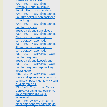
wierze św. ka­tolickiej
227. 1767, 14 września,
Przemyśl. Laudum sejmiku
deputackiego przemyskiego
228. 1767, 14 września, Sanok.
Laudum sejmiku deputackiego
sanockiego
229. 1767, 14 września, Sanok.
Laudum sejmiku
gospodarskiego sanockiego
230. 1767, 14 września, Sanok.
Akces ziemian sanockich do
konfederacyi radomskiej
231. 1767, 15 września, Sanok.
Akces ziemian sanockich do
konfederacyi radomskiej
232. 1767, 16 września, Lwów.
Laudum sejmiku
gospodarskiego lwowskiego
233. 1767, 16 września, Lwów.
Laudum sejmiku deputackiego
lwowskiego
234. 1767, 23 września, Lwów.
Reces od sprzeciwu przeciwko
sejmikowi poselskiemu w Wiszni
z 24 sierpnia t. r.
235. 1768, 25 stycznia, Sanok.
Uchwały ziemian sanockich co
do kontrybucyi dla wojsk
moskiewskich
236. 1768, 25 stycznia, Sanok.
Ziemianie sanoccy odsyłają do