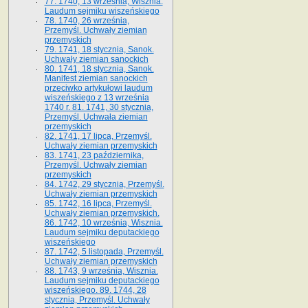
77. 1740, 13 września, Wisznia.
Laudum sejmiku wiszeńskiego
78. 1740, 26 września,
Przemyśl. Uchwały ziemian
przemyskich
79. 1741, 18 stycznia, Sanok.
Uchwały ziemian sanockich
80. 1741, 18 stycznia, Sanok.
Manifest ziemian sanockich
przeciwko artykułowi laudum
wiszeńskiego z 13 wrze­śnia
1740 r. 81. 1741, 30 stycznia,
Przemyśl. Uchwała ziemian
przemyskich
82. 1741, 17 lipca, Przemyśl.
Uchwały ziemian przemyskich
83. 1741, 23 października,
Przemyśl. Uchwały ziemian
przemyskich
84. 1742, 29 stycznia, Przemyśl.
Uchwały ziemian przemyskich
85. 1742, 16 lipca, Przemyśl.
Uchwały ziemian przemyskich.
86. 1742, 10 września, Wisznia.
Laudum sejmiku deputackiego
wiszeńskiego
87. 1742, 5 listopada, Przemyśl.
Uchwały ziemian przemyskich
88. 1743, 9 września, Wisznia.
Laudum sejmiku deputackiego
wiszeńskiego. 89. 1744, 28
stycznia, Przemyśl. Uchwały