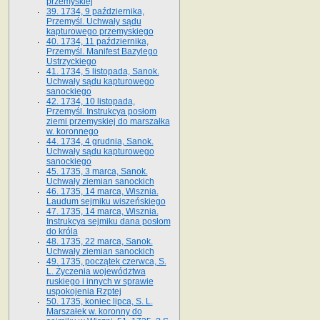
przemyskiej
39. 1734, 9 października,
Przemyśl. Uchwały sądu
kapturowego przemyskiego
40. 1734, 11 października,
Przemyśl. Manifest Bazylego
Ustrzyckiego
41. 1734, 5 listopada, Sanok.
Uchwały sądu kapturowego
sanockiego
42. 1734, 10 listopada,
Przemyśl. Instrukcya posłom
ziemi przemyskiej do marszałka
w. koronnego
44. 1734, 4 grudnia, Sanok.
Uchwały sądu kapturowego
sanockiego
45. 1735, 3 marca, Sanok.
Uchwały ziemian sanockich
46. 1735, 14 marca, Wisznia.
Laudum sejmiku wiszeńskiego
47. 1735, 14 marca, Wisznia.
Instrukcya sejmiku dana posłom
do króla
48. 1735, 22 marca, Sanok.
Uchwały ziemian sanockich
49. 1735, początek czerwca, S.
L. Życzenia województwa
ruskiego i innych w sprawie
uspokojenia Rzptej
50. 1735, koniec lipca, S. L.
Marszałek w. koronny do