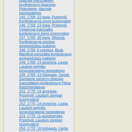
obierają marszałkiem
konfederacyi Ignacego
Potockiego, starostę
kaniowskiego
245. 1769, 22 maja, Przemyśl.
Konfederacya ziemi przemyskiej
246. 1769, 23 maja, Przemyśl.
Uniwersał marszałka
konfederacyi ziemi przemyskiej
247. 1769, 30 maja, Wisznia.
Konfederacya ziemian
województwa ruskiego
248. 1769, 6 czerwca, Busk.
Manifest marszałka konfederacyi
województwa ruskiego
249. 1769, 14 września, Lwów.
Laudum sejmiku
gospodarskiego lwowskiego
250. 1769, 13 listopada, Sanok.
Ziemianie sanoccy obierają
marszałkiem konfederacyi Filipa
Radzimińskiego
251. 1770, 14 września,
Przemyśl. Laudum ziemian
przemyskich
252. 1770, 14 września, Lwów.
Laudum sejmiku
gospodarskiego lwowskiego
253. 1770, 11 października,
Przemyśl. Laudum ziemian
przemyskich
254. 1770, 16 listopada, Lwów.