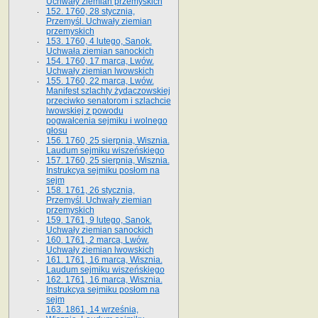
Uchwały ziemian przemyskich
152. 1760, 28 stycznia,
Przemyśl. Uchwały ziemian
przemyskich
153. 1760, 4 lutego, Sanok.
Uchwała ziemian sanockich
154. 1760, 17 marca, Lwów.
Uchwały ziemian lwowskich
155. 1760, 22 marca, Lwów.
Manifest szlachty żydaczowskiej
przeciwko senatorom i szlachcie
lwowskiej z po­wodu
pogwałcenia sejmiku i wolnego
głosu
156. 1760, 25 sierpnia, Wisznia.
Laudum sejmiku wiszeńskiego
157. 1760, 25 sierpnia, Wisznia.
Instrukcya sejmiku posłom na
sejm
158. 1761, 26 stycznia,
Przemyśl. Uchwały ziemian
przemyskich
159. 1761, 9 lutego, Sanok.
Uchwały ziemian sanockich
160. 1761, 2 marca, Lwów.
Uchwały ziemian lwowskich
161. 1761, 16 marca, Wisznia.
Laudum sejmiku wiszeńskiego
162. 1761, 16 marca, Wisznia.
Instrukcya sejmiku posłom na
sejm
163. 1861, 14 września,