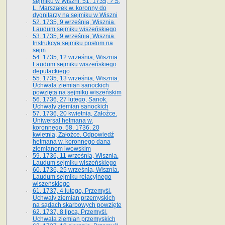
sejmiku w Wiszni. 51. 1735, ? S.
L. Marszałek w. koronny do
dygnitarzy na sejmiku w Wiszni
52. 1735, 9 września, Wisznia.
Laudum sejmiku wiszeńskiego
53. 1735, 9 września, Wisznia.
Instrukcya sejmiku posłom na
sejm
54. 1735, 12 września, Wisznia.
Laudum sejmiku wiszeńskiego
deputackiego
55. 1735, 13 września, Wisznia.
Uchwała ziemian sanockich
powzięta na sejmiku wiszeńskim
56. 1736, 27 lutego, Sanok.
Uchwały ziemian sanockich
57. 1736, 20 kwietnia, Załoźce.
Uniwersał hetmana w.
koronnego. 58. 1736. 20
kwietnia, Załoźce. Odpowiedź
hetmana w. koronnego dana
ziemianom lwowskim
59. 1736, 11 września, Wisznia.
Laudum sejmiku wiszeńskiego
60. 1736, 25 września, Wisznia.
Laudum sejmiku relacyjnego
wiszeńskiego
61. 1737, 4 lutego, Przemyśl.
Uchwały ziemian przemyskich
na sądach skarbowych powzięte
62. 1737, 8 lipca, Przemyśl.
Uchwała ziemian przemyskich