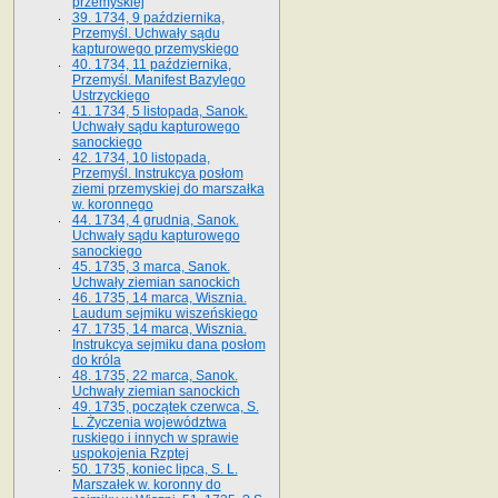
przemyskiej
39. 1734, 9 października,
Przemyśl. Uchwały sądu
kapturowego przemyskiego
40. 1734, 11 października,
Przemyśl. Manifest Bazylego
Ustrzyckiego
41. 1734, 5 listopada, Sanok.
Uchwały sądu kapturowego
sanockiego
42. 1734, 10 listopada,
Przemyśl. Instrukcya posłom
ziemi przemyskiej do marszałka
w. koronnego
44. 1734, 4 grudnia, Sanok.
Uchwały sądu kapturowego
sanockiego
45. 1735, 3 marca, Sanok.
Uchwały ziemian sanockich
46. 1735, 14 marca, Wisznia.
Laudum sejmiku wiszeńskiego
47. 1735, 14 marca, Wisznia.
Instrukcya sejmiku dana posłom
do króla
48. 1735, 22 marca, Sanok.
Uchwały ziemian sanockich
49. 1735, początek czerwca, S.
L. Życzenia województwa
ruskiego i innych w sprawie
uspokojenia Rzptej
50. 1735, koniec lipca, S. L.
Marszałek w. koronny do