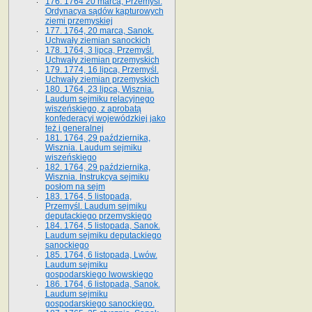
176. 1764 20 marca, Przemyśl.
Ordynacya sądów kapturowych
ziemi przemyskiej
177. 1764, 20 marca, Sanok.
Uchwały ziemian sanockich
178. 1764, 3 lipca, Przemyśl.
Uchwały ziemian przemyskich
179. 1774, 16 lipca, Przemyśl.
Uchwały ziemian przemyskich
180. 1764, 23 lipca, Wisznia.
Laudum sejmiku relacyjnego
wiszeńskiego, z aprobatą
konfederacyi wojewódzkiej jako
też i generalnej
181. 1764, 29 października,
Wisznia. Laudum sejmiku
wiszeńskiego
182. 1764, 29 października,
Wisznia. Instrukcya sejmiku
posłom na sejm
183. 1764, 5 listopada,
Przemyśl. Laudum sejmiku
deputackiego przemyskiego
184. 1764, 5 listopada, Sanok.
Laudum sejmiku deputackiego
sanockiego
185. 1764, 6 listopada, Lwów.
Laudum sejmiku
gospodarskiego lwowskiego
186. 1764, 6 listopada, Sanok.
Laudum sejmiku
gospodarskiego sanockiego.