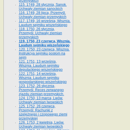
przemyskich
115. 1749, 28 stycznia, Sanok.
Uchwały ziemian sanockich
116. 1749, 28 lipca, Przemyśl.
Uchwały ziemian przemyskich
117. 1749, 16 września, Wisznia.
Laudum sejmiku wiszeńskiego
118. 1750, 26 stycznia,
Przemyśl. Uchwały ziemian
przemyskich
119. 1750, 23 czerwca, Wisznia.
Laudum sejmiku wiszeńskiego
120. 1750, 23 czerwca, Wisznia.
Instrukcya sejmiku posłom na
sejm
121. 1751, 13 września,
Wisznia. Laudum sejmiku
deputackiego wiszeńskiego
122. 1751, 14 września,
Wisznia. Laudum sejmiku
gospodarskiego wiszeńskiego
123. 1752, 26 stycznia,
Przemyśl. Reces zerwanego
zjazdu ziemian przemyskich.
124. 1750, 13 marca, Lwów.
Uchwały ziemian lwowskich
125. 1752, 26 czerwca,
Przemyśl. Rachunki z
szelężnego i czopowego ziemi
przemyskiej
126. 1753, 2 kwietnia, Lwów.
Uchwały ziemian lwowskich