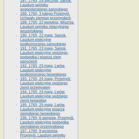
187. 1765, 25 stycznia, Sanok.
Laudum sejmiku
gospodarskiego sanockiego
188. 1765, 3 lutego Przemyśl.
Uchwały ziemian przemyskich
189. 1765, 22 kwietnia, Wisznia.
Laudum sejmiku relacyjnego
wiszeńskiego
190. 1765, 22 maja, Sanok.
Laudum elekcyjne
podkomorzego sanockiego
191. 1765, 23 maja, Sanok.
Laudum elekcyjne sędziego,
podsędka i pisarza ziem
sanockich
192. 1765, 23 maja, Lwów.
Laudum elekcyjne
podkomorzego lwowskiego
193. 1765, 24 maja, Przemyśl.
Laudum elekcyjne sędziego
ziemi przemyskiej
194. 1765, 24 maja, Lwów.
Laudum elekcyjne sędziego
ziemi lwowskiej
195. 1765, 25 maja, Lwów.
Laudum elekcyjne pisarza
ziemskiego lwowskiego
196. 1765, 6 sierpnia, Przemyśl.
Laudum elekcyjne podsędka
ziemskiego przemyskiego
197. 1765, 9 września,
Przemyśl. Laudum sejmiku