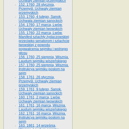
Uchwały ziemian przemyskich
152. 1760, 28 stycznia,
Przemyśl. Uchwały ziemian
przemyskich
153. 1760, 4 lutego, Sanok.
Uchwała ziemian sanockich
154. 1760, 17 marca, Lwów.
Uchwały ziemian lwowskich
155. 1760, 22 marca, Lwów.
Manifest szlachty żydaczowskiej
przeciwko senatorom i szlachcie
lwowskiej z po­wodu
pogwałcenia sejmiku i wolnego
głosu
156. 1760, 25 sierpnia, Wisznia.
Laudum sejmiku wiszeńskiego
157. 1760, 25 sierpnia, Wisznia.
Instrukcya sejmiku posłom na
sejm
158. 1761, 26 stycznia,
Przemyśl. Uchwały ziemian
przemyskich
159. 1761, 9 lutego, Sanok.
Uchwały ziemian sanockich
160. 1761, 2 marca, Lwów.
Uchwały ziemian lwowskich
161. 1761, 16 marca, Wisznia.
Laudum sejmiku wiszeńskiego
162. 1761, 16 marca, Wisznia.
Instrukcya sejmiku posłom na
sejm
163. 1861, 14 września,