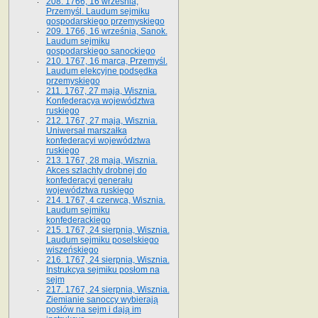
208. 1766, 16 września,
Przemyśl. Laudum sejmiku
gospodarskiego przemyskiego
209. 1766, 16 września, Sanok.
Laudum sejmiku
gospodarskiego sanockiego
210. 1767, 16 marca, Przemyśl.
Laudum elekcyjne podsędka
przemyskiego
211. 1767, 27 maja, Wisznia.
Konfederacya województwa
ruskiego
212. 1767, 27 maja, Wisznia.
Uniwersał marszałka
konfederacyi województwa
ruskiego
213. 1767, 28 maja, Wisznia.
Akces szlachty drobnej do
konfederacyi generału
województwa ruskiego
214. 1767, 4 czerwca, Wisznia.
Laudum sejmiku
konfederackiego
215. 1767, 24 sierpnia, Wisznia.
Laudum sejmiku poselskiego
wiszeńskiego
216. 1767, 24 sierpnia, Wisznia.
Instrukcya sejmiku posłom na
sejm
217. 1767, 24 sierpnia, Wisznia.
Ziemianie sanoccy wybierają
posłów na sejm i dają im