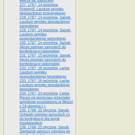
wierze św. ka­tolickiej
227. 1767, 14 września,
Przemyśl. Laudum sejmiku
deputackiego przemyskiego
228. 1767, 14 września, Sanok.
Laudum sejmiku deputackiego
sanockiego
229. 1767, 14 września, Sanok.
Laudum sejmiku
gospodarskiego sanockiego
230. 1767, 14 września, Sanok.
Akces ziemian sanockich do
konfederacyi radomskiej
231. 1767, 15 września, Sanok.
Akces ziemian sanockich do
konfederacyi radomskiej
232. 1767, 16 września, Lwów.
Laudum sejmiku
gospodarskiego lwowskiego
233. 1767, 16 września, Lwów.
Laudum sejmiku deputackiego
lwowskiego
234. 1767, 23 września, Lwów.
Reces od sprzeciwu przeciwko
sejmikowi poselskiemu w Wiszni
z 24 sierpnia t. r.
235. 1768, 25 stycznia, Sanok.
Uchwały ziemian sanockich co
do kontrybucyi dla wojsk
moskiewskich
236. 1768, 25 stycznia, Sanok.
Ziemianie sanoccy odsyłają do