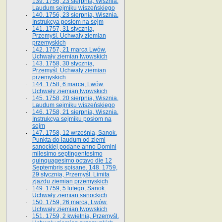
139. 1756, 23 sierpnia, Wisznia.
Laudum sejmiku wiszeńskiego
140. 1756, 23 sierpnia, Wisznia.
Instrukcya posłom na sejm
141. 1757, 31 stycznia,
Przemyśl. Uchwały ziemian
przemyskich
142. 1757, 21 marca Lwów.
Uchwały ziemian lwowskich
143. 1758, 30 stycznia,
Przemyśl. Uchwały ziemian
przemyskich
144. 1758, 6 marca, Lwów.
Uchwały ziemian lwowskich
145. 1758, 20 sierpnia, Wisznia.
Laudum sejmiku wiszeńskiego
146. 1758, 21 sierpnia, Wisznia.
Instrukcya sejmiku posłom na
sejm
147. 1758, 12 września, Sanok.
Punkta do laudum od ziemi
sanockiej podane anno Domini
milesimo septingentesimo
quinquagesimo octavo die 12
Septembris spisane. 148. 1759,
29 stycznia, Przemyśl. Limita
zjazdu ziemian przemyskich
149. 1759, 5 lutego, Sanok.
Uchwały ziemian sanockich
150. 1759, 26 marca, Lwów.
Uchwały ziemian lwowskich
151. 1759, 2 kwietnia, Przemyśl.