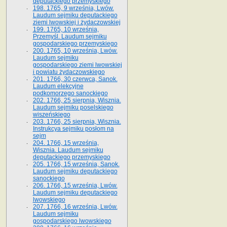
deputackiego przemyskiego
198. 1765, 9 września, Lwów.
Laudum sejmiku deputackiego
ziemi lwowskiej i żydaczowskiej
199. 1765, 10 września,
Przemyśl. Laudum sejmiku
gospodarskiego przemyskiego
200. 1765, 10 września, Lwów.
Laudum sejmiku
gospodarskiego ziemi lwowskiej
i powiatu żydaczowskiego
201. 1766, 30 czerwca, Sanok.
Laudum elekcyjne
podkomorzego sanockiego
202. 1766, 25 sierpnia, Wisznia.
Laudum sejmiku poselskiego
wiszeńskiego
203. 1766, 25 sierpnia, Wisznia.
Instrukcya sejmiku posłom na
sejm
204. 1766, 15 września,
Wisznia. Laudum sejmiku
deputackiego przemyskiego
205. 1766, 15 września, Sanok.
Laudum sejmiku deputackiego
sanockiego
206. 1766, 15 września, Lwów.
Laudum sejmiku deputackiego
lwowskiego
207. 1766, 16 września, Lwów.
Laudum sejmiku
gospodarskiego lwowskiego