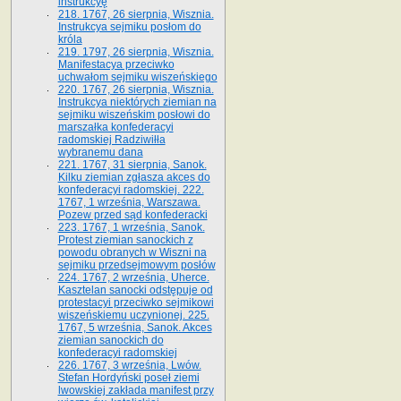
instrukcyę
218. 1767, 26 sierpnia, Wisznia.
Instrukcya sejmiku posłom do
króla
219. 1797, 26 sierpnia, Wisznia.
Manifestacya przeciwko
uchwałom sejmiku wiszeńskiego
220. 1767, 26 sierpnia, Wisznia.
Instrukcya niektórych ziemian na
sejmiku wiszeńskim posłowi do
marszałka konfe­deracyi
radomskiej Radziwiłła
wybranemu dana
221. 1767, 31 sierpnia, Sanok.
Kilku ziemian zgłasza akces do
konfederacyi radomskiej. 222.
1767, 1 września, Warszawa.
Pozew przed sąd konfederacki
223. 1767, 1 września, Sanok.
Protest ziemian sanockich z
powodu obranych w Wiszni na
sejmiku przedsejmo­wym posłów
224. 1767, 2 września, Uherce.
Kasztelan sanocki odstępuje od
protestacyi przeciwko sejmikowi
wiszeńskiemu uczynionej. 225.
1767, 5 września, Sanok. Akces
ziemian sanockich do
konfederacyi radomskiej
226. 1767, 3 września, Lwów.
Stefan Hordyński poseł ziemi
lwowskiej zakłada manifest przy