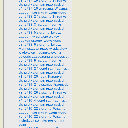
63. 1737, 19 sierpnia, Przemyśl.
Uchwały ziemian przemyskich
64. 1737, 10 września, Wisznia.
Laudum sejmiku wiszeńskiego
65. 1738, 27 stycznia, Przemyśl.
Uchwały ziemian przemyskich­­.
66. 1738, 3 marca, Przemyśl.
Uchwały ziemian przemyskich­
67. 1738, 5 sierpnia, Lwów.
Laudum w sprawie elekcyi
podkomorzego lwowskiego
68. 1738, 6 sierpnia, Lwów.
Manifestacya przeciw udziałowi
w elekcyach sejmikowych z
powodu zasądzenia w procesie.
69. 1739, 9 marca, Przemyśl.
Uchwały ziemian przemyskich
70. 1739, 27 kwietnia, Przemyśl.
Uchwały ziemian przemyskich
71. 1739, 20 lipca, Przemyśl.
Uchwały ziemian przemyskich
72. 1739, 2 listopada, Przemyśl.
Uchwały ziemian przemyskich
73. 1740, 26 stycznia, Przemyśl.
Uchwały ziemian przemyskich
74. 1740, 4 kwietnia, Przemyśl.
Uchwały ziemian przemyskich
75. 1740, 22 sierpnia, Wisznia.
Laudum sejmiku wiszeńskiego
76. 1740, 22 sierpnia, Wisznia.
Instrukcya sejmiku posłom na
sejm