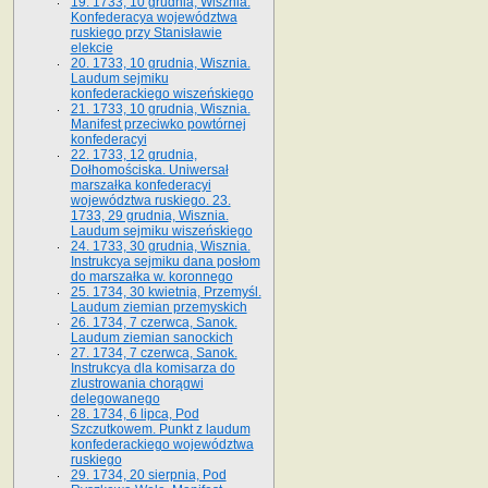
19. 1733, 10 grudnia, Wisznia.
Konfederacya województwa
ruskiego przy Stanisławie
elekcie
20. 1733, 10 grudnia, Wisznia.
Laudum sejmiku
konfederackiego wiszeńskiego
21. 1733, 10 grudnia, Wisznia.
Manifest przeciwko powtórnej
konfederacyi
22. 1733, 12 grudnia,
Dołhomościska. Uniwersał
marszałka konfederacyi
województwa ruskiego. 23.
1733, 29 grudnia, Wisznia.
Laudum sejmiku wiszeńskiego
24. 1733, 30 grudnia, Wisznia.
Instrukcya sejmiku dana posłom
do marszałka w. koronnego
25. 1734, 30 kwietnia, Przemyśl.
Laudum ziemian przemyskich
26. 1734, 7 czerwca, Sanok.
Laudum ziemian sanockich
27. 1734, 7 czerwca, Sanok.
Instrukcya dla komisarza do
zlustrowania chorągwi
delegowanego
28. 1734, 6 lipca, Pod
Szczutkowem. Punkt z laudum
konfederackiego województwa
ruskiego
29. 1734, 20 sierpnia, Pod