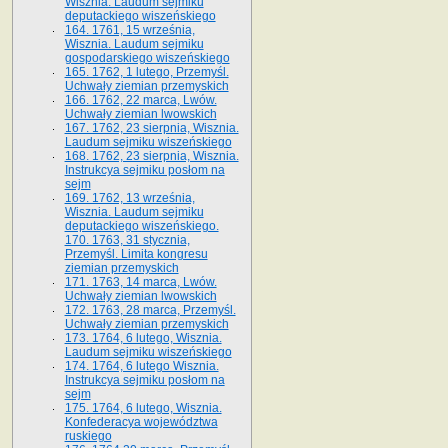
Wisznia. Laudum sejmiku
deputackiego wiszeńskiego
164. 1761, 15 września,
Wisznia. Laudum sejmiku
gospodarskiego wiszeńskiego
165. 1762, 1 lutego, Przemyśl.
Uchwały ziemian przemyskich
166. 1762, 22 marca, Lwów.
Uchwały ziemian lwowskich
167. 1762, 23 sierpnia, Wisznia.
Laudum sejmiku wiszeńskiego
168. 1762, 23 sierpnia, Wisznia.
Instrukcya sejmiku posłom na
sejm
169. 1762, 13 września,
Wisznia. Laudum sejmiku
deputackiego wiszeńskiego.
170. 1763, 31 stycznia,
Przemyśl. Limita kongresu
ziemian przemyskich
171. 1763, 14 marca, Lwów.
Uchwały ziemian lwowskich
172. 1763, 28 marca, Przemyśl.
Uchwały ziemian przemyskich
173. 1764, 6 lutego, Wisznia.
Laudum sejmiku wiszeńskiego
174. 1764, 6 lutego Wisznia.
Instrukcya sejmiku posłom na
sejm
175. 1764, 6 lutego, Wisznia.
Konfederacya województwa
ruskiego