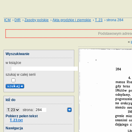
ICM
›
DIR
›
Zasoby polskie
›
Akta grodzkie i ziemskie
›
T. 23
› strona 284
Podstawowym adrese
«
Wyszukiwanie
w książce
szukaj w całej serii
Idź do
strona:
Pobierz pełen tekst
T. 23.txt
Nawigacja