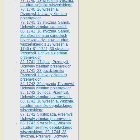
77. 1740, 13 września, Wisznia.
Laudum sejmiku wiszeńskiego
78. 1740, 26 września,
Przemyśl. Uchwały ziemian
przemyskich
79. 1741, 18 stycznia, Sanok.
Uchwały ziemian sanockich
80. 1741, 18 stycznia, Sanok.
Manifest ziemian sanockich
przeciwko artykułowi laudum
wiszeńskiego z 13 wrze­śnia
1740 r. 81. 1741, 30 stycznia,
Przemyśl. Uchwała ziemian
przemyskich
82. 1741, 17 lipca, Przemyśl.
Uchwały ziemian przemyskich
83. 1741, 23 października,
Przemyśl. Uchwały ziemian
przemyskich
84. 1742, 29 stycznia, Przemyśl.
Uchwały ziemian przemyskich
85. 1742, 16 lipca, Przemyśl.
Uchwały ziemian przemyskich.
86. 1742, 10 września, Wisznia.
Laudum sejmiku deputackiego
wiszeńskiego
87. 1742, 5 listopada, Przemyśl.
Uchwały ziemian przemyskich
88. 1743, 9 września, Wisznia.
Laudum sejmiku deputackiego
wiszeńskiego. 89. 1744, 28
stycznia, Przemyśl. Uchwały