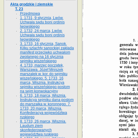
Akta grodzkie i ziemskie
T. 23
Przedmowa
1. 1731, 9 stycznia, Lwów.
Uchwała sądu boni ordinis
lwowskiego
2. 1732, 24 marca, Lwów.
Uchwała sądu boni ordinis
lwowskiego
3. 1733, 16 stycznia, Sanok.
Kilku szlachty sanockiej zakłada
manifest przeciwko uchwałom
zwołanego na 16 stycz­nia
sejmiku wiszeńskiego
4. 1733, marzec początek,
Warszawa. Józef Mniszek
marszałek w. kor. do sejmiku
wiszeńskiego. 5. 1733, 16
marca, Wisznia. Instrukcya
sejmiku wiszeńskiego posłom
na sejm konwokacyjny
6. 1733, 18 marca, Wisznia.
Instrukcya sejmiku dana posłom
do marszałka w. koronnego. 7.
1733, 20 marca, Wisznia.
Konfederacya województwa
ruskiego
8. 1733, 26 marca, Wisznia.
Laudum ziem
skonfederowanych
województwa ruskiego