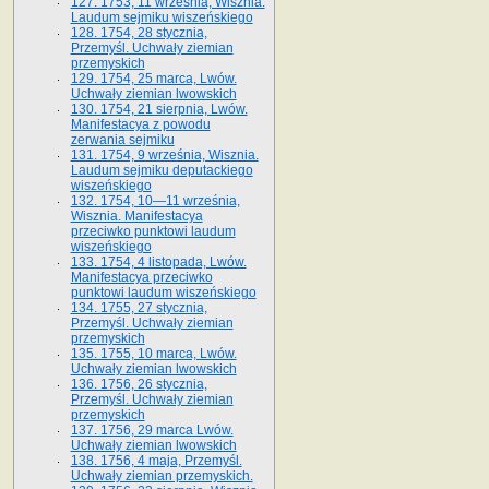
127. 1753, 11 września, Wisznia.
Laudum sejmiku wiszeńskiego
128. 1754, 28 stycznia,
Przemyśl. Uchwały ziemian
przemyskich
129. 1754, 25 marca, Lwów.
Uchwały ziemian lwowskich
130. 1754, 21 sierpnia, Lwów.
Manifestacya z powodu
zerwania sejmiku
131. 1754, 9 września, Wisznia.
Laudum sejmiku deputackiego
wiszeńskiego
132. 1754, 10—11 września,
Wisznia. Manifestacya
przeciwko punktowi laudum
wiszeńskiego
133. 1754, 4 listopada, Lwów.
Manifestacya przeciwko
punktowi laudum wiszeńskiego
134. 1755, 27 stycznia,
Przemyśl. Uchwały ziemian
przemyskich
135. 1755, 10 marca, Lwów.
Uchwały ziemian lwowskich
136. 1756, 26 stycznia,
Przemyśl. Uchwały ziemian
przemyskich
137. 1756, 29 marca Lwów.
Uchwały ziemian lwowskich
138. 1756, 4 maja, Przemyśl.
Uchwały ziemian przemyskich.