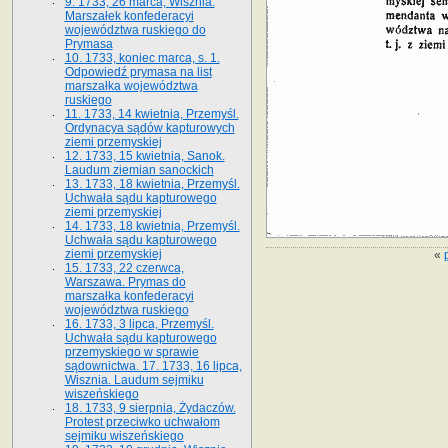
9. 1733, 26 marca, Wisznia.
Marszałek konfederacyi
województwa ruskiego do
Prymasa
10. 1733, koniec marca, s. 1.
Odpowiedź prymasa na list
marszałka województwa
ruskiego
11. 1733, 14 kwietnia, Przemyśl.
Ordynacya sądów kapturowych
ziemi przemyskiej
12. 1733, 15 kwietnia, Sanok.
Laudum ziemian sanockich
13. 1733, 18 kwietnia, Przemyśl.
Uchwała sądu kapturowego
ziemi przemyskiej
14. 1733, 18 kwietnia, Przemyśl.
Uchwała sądu kapturowego
ziemi przemyskiej
«
15. 1733, 22 czerwca,
Warszawa. Prymas do
marszałka konfederacyi
województwa ruskiego
16. 1733, 3 lipca, Przemyśl.
Uchwała sądu kapturowego
przemyskiego w sprawie
sądownictwa. 17. 1733, 16 lipca,
Wisznia. Laudum sejmiku
wiszeńskiego
18. 1733, 9 sierpnia, Żydaczów.
Protest przeciwko uchwałom
sejmiku wiszeńskiego