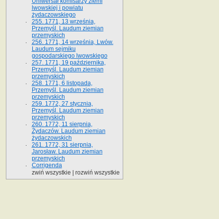
Uniwersał komisarzy ziemi
lwowskiej i powiatu
żydaczowskiego
255. 1771, 13 września,
Przemyśl. Laudum ziemian
przemyskich
256. 1771, 14 września, Lwów.
Laudum sejmiku
gospodarskiego lwowskiego
257. 1771, 19 października,
Przemyśl. Laudum ziemian
przemyskich
258. 1771, 6 listopada,
Przemyśl. Laudum ziemian
przemyskich
259. 1772, 27 stycznia,
Przemyśl. Laudum ziemian
przemyskich
260. 1772, 11 sierpnia,
Żydaczów. Laudum ziemian
żydaczowskich
261. 1772, 31 sierpnia,
Jarosław. Laudum ziemian
przemyskich
Corrigenda
zwiń wszystkie
|
rozwiń wszystkie