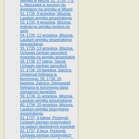
sejmiku w Wiszni. 51. 1735, ? S.
L. Marszałek w. koronny do
dygnitarzy na sejmiku w Wiszni
52. 1735, 9 września, Wisznia.
Laudum sejmiku wiszeńskiego
53. 1735, 9 września, Wisznia.
Instrukcya sejmiku posłom na
sejm
54. 1735, 12 września, Wisznia.
Laudum sejmiku wiszeńskiego
deputackiego
55. 1735, 13 września, Wisznia.
Uchwała ziemian sanockich
powzięta na sejmiku wiszeńskim
56. 1736, 27 lutego, Sanok.
Uchwały ziemian sanockich
57. 1736, 20 kwietnia, Załoźce.
Uniwersał hetmana w.
koronnego. 58. 1736. 20
kwietnia, Załoźce. Odpowiedź
hetmana w. koronnego dana
ziemianom lwowskim
59. 1736, 11 września, Wisznia.
Laudum sejmiku wiszeńskiego
60. 1736, 25 września, Wisznia.
Laudum sejmiku relacyjnego
wiszeńskiego
61. 1737, 4 lutego, Przemyśl.
Uchwały ziemian przemyskich
na sądach skarbowych powzięte
62. 1737, 8 lipca, Przemyśl.
Uchwała ziemian przemyskich