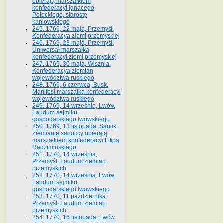
obierają marszałkiem
konfederacyi Ignacego
Potockiego, starostę
kaniowskiego
245. 1769, 22 maja, Przemyśl.
Konfederacya ziemi przemyskiej
246. 1769, 23 maja, Przemyśl.
Uniwersał marszałka
konfederacyi ziemi przemyskiej
247. 1769, 30 maja, Wisznia.
Konfederacya ziemian
województwa ruskiego
248. 1769, 6 czerwca, Busk.
Manifest marszałka konfederacyi
województwa ruskiego
249. 1769, 14 września, Lwów.
Laudum sejmiku
gospodarskiego lwowskiego
250. 1769, 13 listopada, Sanok.
Ziemianie sanoccy obierają
marszałkiem konfederacyi Filipa
Radzimińskiego
251. 1770, 14 września,
Przemyśl. Laudum ziemian
przemyskich
252. 1770, 14 września, Lwów.
Laudum sejmiku
gospodarskiego lwowskiego
253. 1770, 11 października,
Przemyśl. Laudum ziemian
przemyskich
254. 1770, 16 listopada, Lwów.