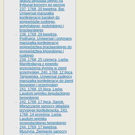
skarbu deputata swego na
trybunał koronny po pensyę
237. 1768, 20 kwietnia, Bar.
Uniwersał marszałka
konfederacyi barskiej do
województw ruskiego,
wołyńskiego, podolskiego i
bracławskiego
238. 1768, 29 kwietnia,
Podhajce. Uniwersał i ordynans
marszałka konfederacyi
województwa bracławskiego do
wo­jewództwa kijowskiego i
ruskiego
239. 1768, 25 czerwca, Lwów.
Manifestacya z powodu
przeciążenia dymów w ziemi
przemyskiej. 240. 1768, 12 lipca,
Targowiska. Uniwersał zastępcy
marszałka konfederacyi do ziemi
lwowskiej i przemyskiej
241. 1768, 15 lipca, Lwów.
Laudum sejmiku deputackiego
lwowskiego
242. 1768, 17 lipca, Sanok.
Mieszczanie sanoccy składają
przysięgę konfederacką. 243.
1768, 14 września, Lwów.
Laudum sejmiku
gospodarskiego lwowskiego
244. 1769, 17 kwietnia,
Muszyna. Ziemianie sanoccy