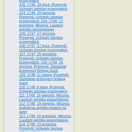
przemyskich
102. 1746, 18 lipca, Przemyśl.
Uchwały ziemian przemyskich
103. 1746, 29 sierpnia,
Przemyśl. Uchwały ziemian
przemyskich. 104. 1746, 12
września, Wisznia. Laudum
sejmiku wiszeńskiego
105. 1747, 27 stycznia,
Przemyśl. Uchwały ziemian
przemyskich
106. 1747, 17 lipca, Przemyśl.
Uchwały ziemian przemyskich.
107. 1747, 25 września,
Przemyśl. Uchwały ziemian
przemyskich. 108. 1748, 26
stycznia, Przemyśl. Ziemianie
przemyscy limitują zjazd
109. 1748, 11 marca, Przemyśl.
Ziemianie przemyscy limitują
zjazd
110. 1748, 6 maja, Przemyśl.
Uchwały ziemian przemyskich
111. 1748, 19 sierpnia, Wisznia.
Laudum sejmiku wiszeńskiego
112. 1748, 19 sierpnia, Wisznia.
Instrukcya sejmiku posłom na
sejm
113. 1748, 10 września, Wisznia.
Laudum sejmiku wiszeńskiego
114. 1748, 23 września,
Przemyśl. Uchwały ziemian