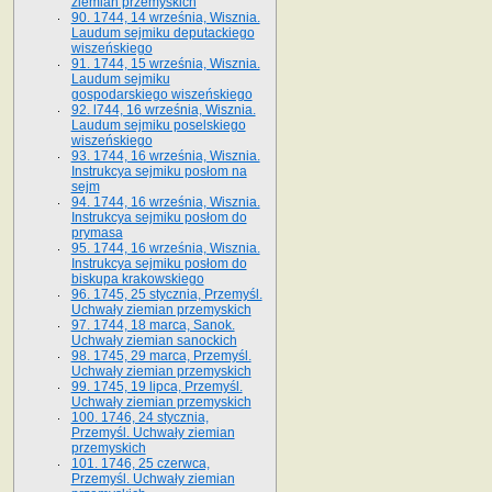
ziemian przemyskich
90. 1744, 14 września, Wisznia.
Laudum sejmiku deputackiego
wiszeńskiego
91. 1744, 15 września, Wisznia.
Laudum sejmiku
gospodarskiego wiszeńskiego
92. l744, 16 września, Wisznia.
Laudum sejmiku poselskiego
wiszeńskiego
93. 1744, 16 września, Wisznia.
Instrukcya sejmiku posłom na
sejm
94. 1744, 16 września, Wisznia.
Instrukcya sejmiku posłom do
prymasa
95. 1744, 16 września, Wisznia.
Instrukcya sejmiku posłom do
biskupa krakowskiego
96. 1745, 25 stycznia, Przemyśl.
Uchwały ziemian przemyskich
97. 1744, 18 marca, Sanok.
Uchwały ziemian sanockich
98. 1745, 29 marca, Przemyśl.
Uchwały ziemian przemyskich
99. 1745, 19 lipca, Przemyśl.
Uchwały ziemian przemyskich
100. 1746, 24 stycznia,
Przemyśl. Uchwały ziemian
przemyskich
101. 1746, 25 czerwca,
Przemyśl. Uchwały ziemian