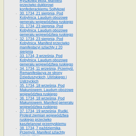
Ryszkową Wolą. Manifest
przeciwko duktorowi
konfederackiemu Sołtykowi
30. 1734, 21 sierpnia, Pod
Kobylnicą. Laudum obozowe
generału województwa ruskiego
31. 1734, 23 sierpnia, Pod
Kobylnicą. Laudum obozowe
generału województwa ruskiego
32. 1734, 23 sierpnia, Pod
Kobylnicą. Manifest przeciwko
manifestacyi szlachty z 20
sierpnia
33. 1734, 3 września, Pod
Kobylnicą. Laudum obozowe
generału województwa ruskiego
34. 1734, 11 września, Przemyśl.
Remanifestacya ze strony
Dzieduszyckich, Ulińskiego i
Ustrzyckich
35. 1734, 18 września, Pod
Makuniowem. Laudum obozowe
województwa ruskiego
36. 1734, 18 września, Pod
Makuniowem. Manifest generału
województwa ruskiego
37. 1734, 19 września, Rudki.
Protest ziemian województwa
ruskiego przeciwko
kasztelanowi przemyskiemu
38. 1734, 7 października,
Przemyśl. Manifest szlachty