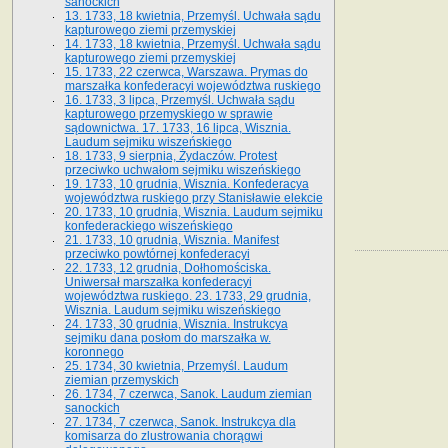
sanockich
13. 1733, 18 kwietnia, Przemyśl. Uchwała sądu
kapturowego ziemi przemyskiej
14. 1733, 18 kwietnia, Przemyśl. Uchwała sądu
kapturowego ziemi przemyskiej
15. 1733, 22 czerwca, Warszawa. Prymas do
marszałka konfederacyi województwa ruskiego
16. 1733, 3 lipca, Przemyśl. Uchwała sądu
kapturowego przemyskiego w sprawie
sądownictwa. 17. 1733, 16 lipca, Wisznia.
Laudum sejmiku wiszeńskiego
18. 1733, 9 sierpnia, Żydaczów. Protest
przeciwko uchwałom sejmiku wiszeńskiego
19. 1733, 10 grudnia, Wisznia. Konfederacya
województwa ruskiego przy Stanisławie elekcie
20. 1733, 10 grudnia, Wisznia. Laudum sejmiku
konfederackiego wiszeńskiego
21. 1733, 10 grudnia, Wisznia. Manifest
przeciwko powtórnej konfederacyi
22. 1733, 12 grudnia, Dołhomościska.
Uniwersał marszałka konfederacyi
województwa ruskiego. 23. 1733, 29 grudnia,
Wisznia. Laudum sejmiku wiszeńskiego
24. 1733, 30 grudnia, Wisznia. Instrukcya
sejmiku dana posłom do marszałka w.
koronnego
25. 1734, 30 kwietnia, Przemyśl. Laudum
ziemian przemyskich
26. 1734, 7 czerwca, Sanok. Laudum ziemian
sanockich
27. 1734, 7 czerwca, Sanok. Instrukcya dla
komisarza do zlustrowania chorągwi