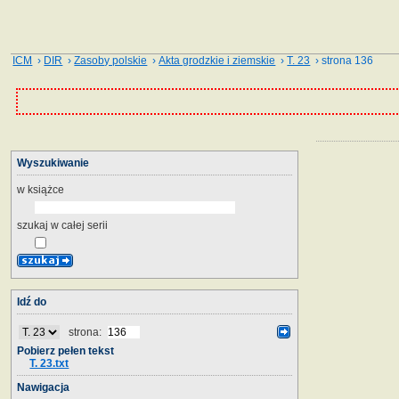
ICM
›
DIR
›
Zasoby polskie
›
Akta grodzkie i ziemskie
›
T. 23
› strona 136
Wyszukiwanie
w książce
szukaj w całej serii
Idź do
strona:
Pobierz pełen tekst
T. 23.txt
Nawigacja