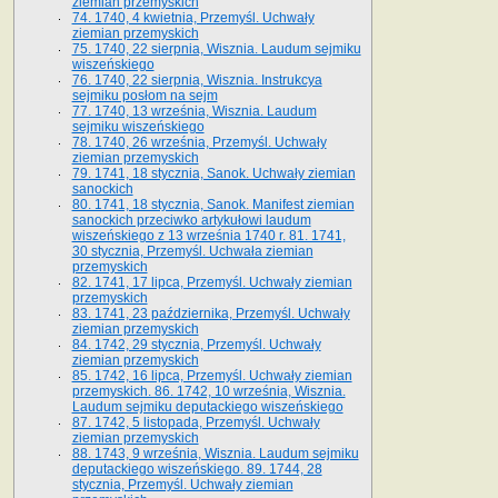
ziemian przemyskich
74. 1740, 4 kwietnia, Przemyśl. Uchwały
ziemian przemyskich
75. 1740, 22 sierpnia, Wisznia. Laudum sejmiku
wiszeńskiego
76. 1740, 22 sierpnia, Wisznia. Instrukcya
sejmiku posłom na sejm
77. 1740, 13 września, Wisznia. Laudum
sejmiku wiszeńskiego
78. 1740, 26 września, Przemyśl. Uchwały
ziemian przemyskich
79. 1741, 18 stycznia, Sanok. Uchwały ziemian
sanockich
80. 1741, 18 stycznia, Sanok. Manifest ziemian
sanockich przeciwko artykułowi laudum
wiszeńskiego z 13 wrze­śnia 1740 r. 81. 1741,
30 stycznia, Przemyśl. Uchwała ziemian
przemyskich
82. 1741, 17 lipca, Przemyśl. Uchwały ziemian
przemyskich
83. 1741, 23 października, Przemyśl. Uchwały
ziemian przemyskich
84. 1742, 29 stycznia, Przemyśl. Uchwały
ziemian przemyskich
85. 1742, 16 lipca, Przemyśl. Uchwały ziemian
przemyskich. 86. 1742, 10 września, Wisznia.
Laudum sejmiku deputackiego wiszeńskiego
87. 1742, 5 listopada, Przemyśl. Uchwały
ziemian przemyskich
88. 1743, 9 września, Wisznia. Laudum sejmiku
deputackiego wiszeńskiego. 89. 1744, 28
stycznia, Przemyśl. Uchwały ziemian