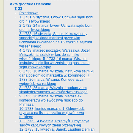
Akta grodzkie i ziemskie
T. 23
Przedmowa
1. 1731, 9 stycznia, Lwów. Uchwała sądu boni
ordinis lwowskiego
2. 1732, 24 marca, Lwów. Uchwała sądu boni
ordinis lwowskiego
3. 1733, 16 stycznia, Sanok. Kilku szlachty
sanockiej zakłada manifest przeciwko
uchwałom zwołanego na 16 stycz­nia sejmiku
wiszeńskiego
4. 1733, marzec początek, Warszawa. Józef
Mniszek marszałek w. kor. do sejmiku
wiszeńskiego. 5. 1733, 16 marca, Wisznia.
Instrukcya sejmiku wiszeńskiego posłom na
sejm konwokacyjny
6. 1733, 18 marca, Wisznia. Instrukcya sejmiku
dana posłom do marszałka w. koronnego. 7.
1733, 20 marca, Wisznia. Konfederacya
województwa ruskiego
8. 1733, 26 marca, Wisznia. Laudum ziem
skonfederowanych województwa ruskiego
9. 1733, 26 marca, Wisznia. Marszałek
konfederacyi województwa ruskiego do
Prymasa
10. 1733, koniec marca, s. 1. Odpowiedź
prymasa na list marszałka województwa
ruskiego
11. 1733, 14 kwietnia, Przemyśl. Ordynacya
sądów kapturowych ziemi przemyskiej
12. 1733, 15 kwietnia, Sanok. Laudum ziemian