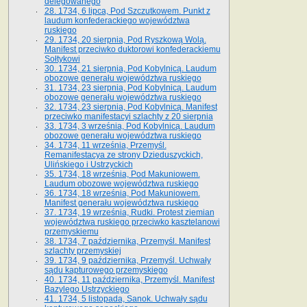
delegowanego
28. 1734, 6 lipca, Pod Szczutkowem. Punkt z
laudum konfederackiego województwa
ruskiego
29. 1734, 20 sierpnia, Pod Ryszkową Wolą.
Manifest przeciwko duktorowi konfederackiemu
Sołtykowi
30. 1734, 21 sierpnia, Pod Kobylnicą. Laudum
obozowe generału województwa ruskiego
31. 1734, 23 sierpnia, Pod Kobylnicą. Laudum
obozowe generału województwa ruskiego
32. 1734, 23 sierpnia, Pod Kobylnicą. Manifest
przeciwko manifestacyi szlachty z 20 sierpnia
33. 1734, 3 września, Pod Kobylnicą. Laudum
obozowe generału województwa ruskiego
34. 1734, 11 września, Przemyśl.
Remanifestacya ze strony Dzieduszyckich,
Ulińskiego i Ustrzyckich
35. 1734, 18 września, Pod Makuniowem.
Laudum obozowe województwa ruskiego
36. 1734, 18 września, Pod Makuniowem.
Manifest generału województwa ruskiego
37. 1734, 19 września, Rudki. Protest ziemian
województwa ruskiego przeciwko kasztelanowi
przemyskiemu
38. 1734, 7 października, Przemyśl. Manifest
szlachty przemyskiej
39. 1734, 9 października, Przemyśl. Uchwały
sądu kapturowego przemyskiego
40. 1734, 11 października, Przemyśl. Manifest
Bazylego Ustrzyckiego
41. 1734, 5 listopada, Sanok. Uchwały sądu