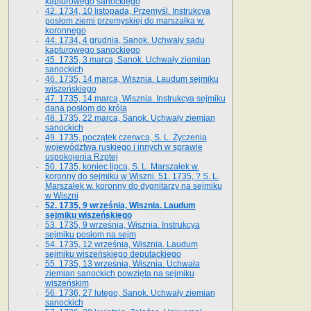
kapturowego sanockiego
42. 1734, 10 listopada, Przemyśl. Instrukcya
posłom ziemi przemyskiej do marszałka w.
koronnego
44. 1734, 4 grudnia, Sanok. Uchwały sądu
kapturowego sanockiego
45. 1735, 3 marca, Sanok. Uchwały ziemian
sanockich
46. 1735, 14 marca, Wisznia. Laudum sejmiku
wiszeńskiego
47. 1735, 14 marca, Wisznia. Instrukcya sejmiku
dana posłom do króla
48. 1735, 22 marca, Sanok. Uchwały ziemian
sanockich
49. 1735, początek czerwca, S. L. Życzenia
województwa ruskiego i innych w sprawie
uspokojenia Rzptej
50. 1735, koniec lipca, S. L. Marszałek w.
koronny do sejmiku w Wiszni. 51. 1735, ? S. L.
Marszałek w. koronny do dygnitarzy na sejmiku
w Wiszni
52. 1735, 9 września, Wisznia. Laudum
sejmiku wiszeńskiego
53. 1735, 9 września, Wisznia. Instrukcya
sejmiku posłom na sejm
54. 1735, 12 września, Wisznia. Laudum
sejmiku wiszeńskiego deputackiego
55. 1735, 13 września, Wisznia. Uchwała
ziemian sanockich powzięta na sejmiku
wiszeńskim
56. 1736, 27 lutego, Sanok. Uchwały ziemian
sanockich