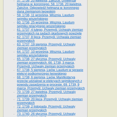
57. 1736, 20 kwietnia, Załoźce. Uniwersał
hetmana w. koronnego. 58. 1736. 20 kwietnia,
Załoźce. Odpowiedź hetmana w. koronnego
dana ziemianom lwowskim
59. 1736, 11 września, Wisznia. Laudum
sejmiku wiszeńskiego
60. 1736, 25 września, Wisznia. Laudum
sejmiku relacyjnego wiszeńskiego
61. 1737, 4 lutego, Przemyśl. Uchwały ziemian
przemyskich na sądach skarbowych powzięte
62. 1737, 8 lipca, Przemyśl. Uchwała ziemian
przemyskich
63. 1737, 19 sierpnia, Przemyśl. Uchwały
ziemian przemyskich
64. 1737, 10 września, Wisznia. Laudum
sejmiku wiszeńskiego
65. 1738, 27 stycznia, Przemyśl. Uchwały
ziemian przemyskich­­. 66. 1738, 3 marca,
Przemyśl. Uchwały ziemian przemyskich­
67. 1738, 5 sierpnia, Lwów. Laudum w sprawie
elekcyi podkomorzego lwowskiego
68. 1738, 6 sierpnia, Lwów. Manifestacya
przeciw udziałowi w elekcyach sejmikowych z
powodu zasądzenia w procesie. 69. 1739, 9
marca, Przemyśl. Uchwały ziemian przemyskich
70. 1739, 27 kwietnia, Przemyśl. Uchwały
ziemian przemyskich
71. 1739, 20 lipca, Przemyśl. Uchwały ziemian
przemyskich
72. 1739, 2 listopada, Przemyśl. Uchwały
ziemian przemyskich
73. 1740, 26 stycznia, Przemyśl. Uchwały