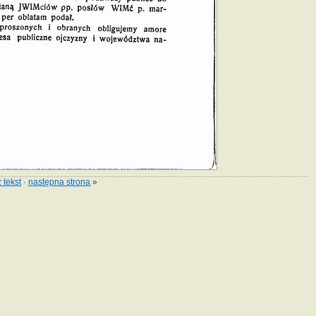
 tekst
·
następna strona
»