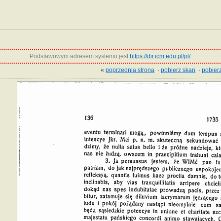
Podstawowym adresem systemu jest
https://dir.icm.edu.pl/pl/
.
«
poprzednia strona
·
pobierz skan
·
pobierz