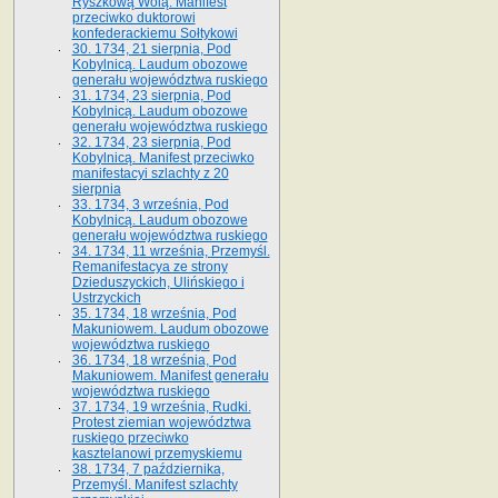
Ryszkową Wolą. Manifest
przeciwko duktorowi
konfederackiemu Sołtykowi
30. 1734, 21 sierpnia, Pod
Kobylnicą. Laudum obozowe
generału województwa ruskiego
31. 1734, 23 sierpnia, Pod
Kobylnicą. Laudum obozowe
generału województwa ruskiego
32. 1734, 23 sierpnia, Pod
Kobylnicą. Manifest przeciwko
manifestacyi szlachty z 20
sierpnia
33. 1734, 3 września, Pod
Kobylnicą. Laudum obozowe
generału województwa ruskiego
34. 1734, 11 września, Przemyśl.
Remanifestacya ze strony
Dzieduszyckich, Ulińskiego i
Ustrzyckich
35. 1734, 18 września, Pod
Makuniowem. Laudum obozowe
województwa ruskiego
36. 1734, 18 września, Pod
Makuniowem. Manifest generału
województwa ruskiego
37. 1734, 19 września, Rudki.
Protest ziemian województwa
ruskiego przeciwko
kasztelanowi przemyskiemu
38. 1734, 7 października,
Przemyśl. Manifest szlachty