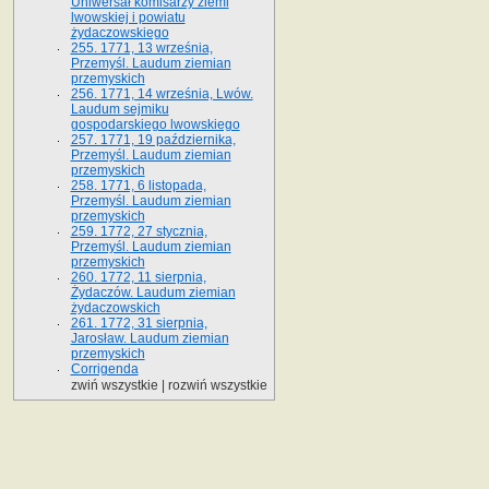
Uniwersał komisarzy ziemi
lwowskiej i powiatu
żydaczowskiego
255. 1771, 13 września,
Przemyśl. Laudum ziemian
przemyskich
256. 1771, 14 września, Lwów.
Laudum sejmiku
gospodarskiego lwowskiego
257. 1771, 19 października,
Przemyśl. Laudum ziemian
przemyskich
258. 1771, 6 listopada,
Przemyśl. Laudum ziemian
przemyskich
259. 1772, 27 stycznia,
Przemyśl. Laudum ziemian
przemyskich
260. 1772, 11 sierpnia,
Żydaczów. Laudum ziemian
żydaczowskich
261. 1772, 31 sierpnia,
Jarosław. Laudum ziemian
przemyskich
Corrigenda
zwiń wszystkie
|
rozwiń wszystkie