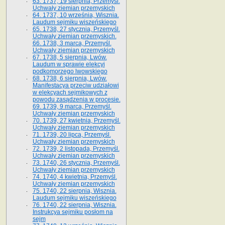
63. 1737, 19 sierpnia, Przemyśl.
Uchwały ziemian przemyskich
64. 1737, 10 września, Wisznia.
Laudum sejmiku wiszeńskiego
65. 1738, 27 stycznia, Przemyśl.
Uchwały ziemian przemyskich­­.
66. 1738, 3 marca, Przemyśl.
Uchwały ziemian przemyskich­
67. 1738, 5 sierpnia, Lwów.
Laudum w sprawie elekcyi
podkomorzego lwowskiego
68. 1738, 6 sierpnia, Lwów.
Manifestacya przeciw udziałowi
w elekcyach sejmikowych z
powodu zasądzenia w procesie.
69. 1739, 9 marca, Przemyśl.
Uchwały ziemian przemyskich
70. 1739, 27 kwietnia, Przemyśl.
Uchwały ziemian przemyskich
71. 1739, 20 lipca, Przemyśl.
Uchwały ziemian przemyskich
72. 1739, 2 listopada, Przemyśl.
Uchwały ziemian przemyskich
73. 1740, 26 stycznia, Przemyśl.
Uchwały ziemian przemyskich
74. 1740, 4 kwietnia, Przemyśl.
Uchwały ziemian przemyskich
75. 1740, 22 sierpnia, Wisznia.
Laudum sejmiku wiszeńskiego
76. 1740, 22 sierpnia, Wisznia.
Instrukcya sejmiku posłom na
sejm