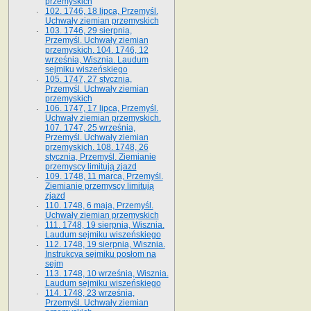
przemyskich
102. 1746, 18 lipca, Przemyśl.
Uchwały ziemian przemyskich
103. 1746, 29 sierpnia,
Przemyśl. Uchwały ziemian
przemyskich. 104. 1746, 12
września, Wisznia. Laudum
sejmiku wiszeńskiego
105. 1747, 27 stycznia,
Przemyśl. Uchwały ziemian
przemyskich
106. 1747, 17 lipca, Przemyśl.
Uchwały ziemian przemyskich.
107. 1747, 25 września,
Przemyśl. Uchwały ziemian
przemyskich. 108. 1748, 26
stycznia, Przemyśl. Ziemianie
przemyscy limitują zjazd
109. 1748, 11 marca, Przemyśl.
Ziemianie przemyscy limitują
zjazd
110. 1748, 6 maja, Przemyśl.
Uchwały ziemian przemyskich
111. 1748, 19 sierpnia, Wisznia.
Laudum sejmiku wiszeńskiego
112. 1748, 19 sierpnia, Wisznia.
Instrukcya sejmiku posłom na
sejm
113. 1748, 10 września, Wisznia.
Laudum sejmiku wiszeńskiego
114. 1748, 23 września,
Przemyśl. Uchwały ziemian