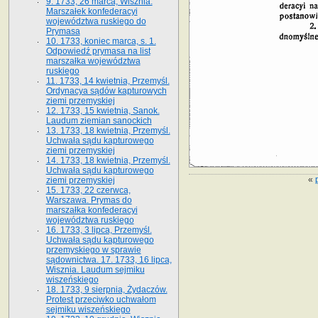
9. 1733, 26 marca, Wisznia.
Marszałek konfederacyi
województwa ruskiego do
Prymasa
10. 1733, koniec marca, s. 1.
Odpowiedź prymasa na list
marszałka województwa
ruskiego
11. 1733, 14 kwietnia, Przemyśl.
Ordynacya sądów kapturowych
ziemi przemyskiej
12. 1733, 15 kwietnia, Sanok.
Laudum ziemian sanockich
13. 1733, 18 kwietnia, Przemyśl.
Uchwała sądu kapturowego
ziemi przemyskiej
14. 1733, 18 kwietnia, Przemyśl.
Uchwała sądu kapturowego
«
ziemi przemyskiej
15. 1733, 22 czerwca,
Warszawa. Prymas do
marszałka konfederacyi
województwa ruskiego
16. 1733, 3 lipca, Przemyśl.
Uchwała sądu kapturowego
przemyskiego w sprawie
sądownictwa. 17. 1733, 16 lipca,
Wisznia. Laudum sejmiku
wiszeńskiego
18. 1733, 9 sierpnia, Żydaczów.
Protest przeciwko uchwałom
sejmiku wiszeńskiego