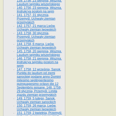
139. 1756, 23 sierpnia, Wisznia.
Laudum sejmiku wiszeńskiego
140. 1756, 23 sierpnia, Wisznia.
Instrukcya posłom na sejm
141. 1757, 31 stycznia,
Przemyśl. Uchwały ziemian
przemyskich
142. 1757, 21 marca Lwów.
Uchwały ziemian lwowskich
143. 1758, 30 stycznia,
Przemyśl. Uchwały ziemian
przemyskich
144. 1758, 6 marca, Lwów.
Uchwały ziemian lwowskich
145. 1758, 20 sierpnia, Wisznia.
Laudum sejmiku wiszeńskiego
146. 1758, 21 sierpnia, Wisznia.
Instrukcya sejmiku posłom na
sejm
147. 1758, 12 września, Sanok.
Punkta do laudum od ziemi
sanockiej podane anno Domini
milesimo septingentesimo
quinquagesimo octavo die 12
Septembris spisane. 148. 1759,
29 stycznia, Przemyśl. Limita
zjazdu ziemian przemyskich
149. 1759, 5 lutego, Sanok.
Uchwały ziemian sanockich
150. 1759, 26 marca, Lwów.
Uchwały ziemian lwowskich
151. 1759, 2 kwietnia, Przemyśl.