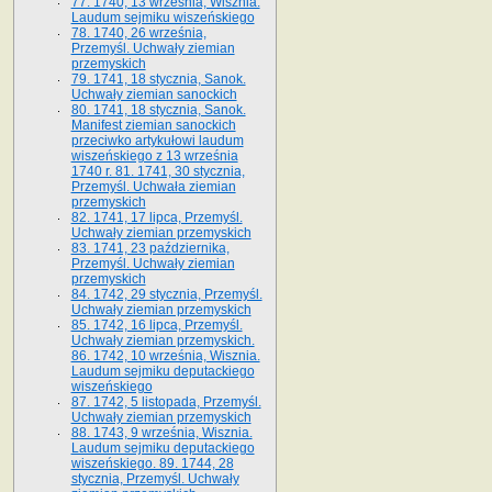
77. 1740, 13 września, Wisznia.
Laudum sejmiku wiszeńskiego
78. 1740, 26 września,
Przemyśl. Uchwały ziemian
przemyskich
79. 1741, 18 stycznia, Sanok.
Uchwały ziemian sanockich
80. 1741, 18 stycznia, Sanok.
Manifest ziemian sanockich
przeciwko artykułowi laudum
wiszeńskiego z 13 wrze­śnia
1740 r. 81. 1741, 30 stycznia,
Przemyśl. Uchwała ziemian
przemyskich
82. 1741, 17 lipca, Przemyśl.
Uchwały ziemian przemyskich
83. 1741, 23 października,
Przemyśl. Uchwały ziemian
przemyskich
84. 1742, 29 stycznia, Przemyśl.
Uchwały ziemian przemyskich
85. 1742, 16 lipca, Przemyśl.
Uchwały ziemian przemyskich.
86. 1742, 10 września, Wisznia.
Laudum sejmiku deputackiego
wiszeńskiego
87. 1742, 5 listopada, Przemyśl.
Uchwały ziemian przemyskich
88. 1743, 9 września, Wisznia.
Laudum sejmiku deputackiego
wiszeńskiego. 89. 1744, 28
stycznia, Przemyśl. Uchwały