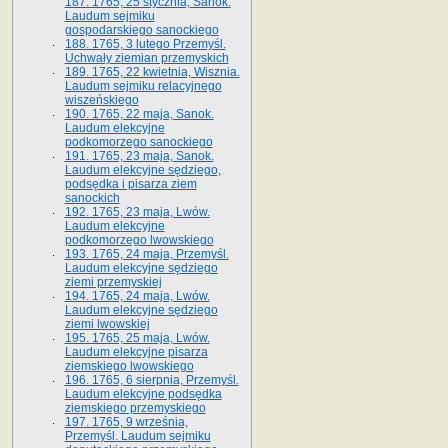
187. 1765, 25 stycznia, Sanok.
Laudum sejmiku
gospodarskiego sanockiego
188. 1765, 3 lutego Przemyśl.
Uchwały ziemian przemyskich
189. 1765, 22 kwietnia, Wisznia.
Laudum sejmiku relacyjnego
wiszeńskiego
190. 1765, 22 maja, Sanok.
Laudum elekcyjne
podkomorzego sanockiego
191. 1765, 23 maja, Sanok.
Laudum elekcyjne sędziego,
podsędka i pisarza ziem
sanockich
192. 1765, 23 maja, Lwów.
Laudum elekcyjne
podkomorzego lwowskiego
193. 1765, 24 maja, Przemyśl.
Laudum elekcyjne sędziego
ziemi przemyskiej
194. 1765, 24 maja, Lwów.
Laudum elekcyjne sędziego
ziemi lwowskiej
195. 1765, 25 maja, Lwów.
Laudum elekcyjne pisarza
ziemskiego lwowskiego
196. 1765, 6 sierpnia, Przemyśl.
Laudum elekcyjne podsędka
ziemskiego przemyskiego
197. 1765, 9 września,
Przemyśl. Laudum sejmiku