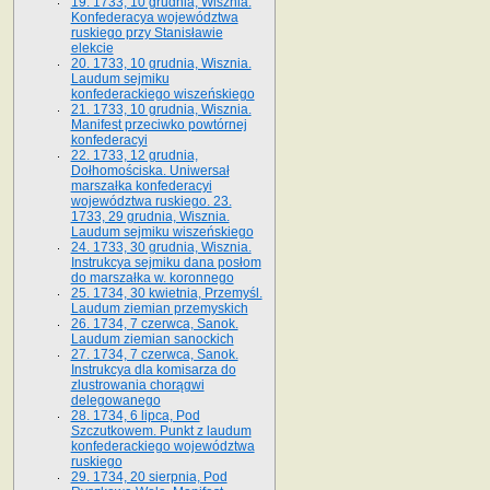
19. 1733, 10 grudnia, Wisznia.
Konfederacya województwa
ruskiego przy Stanisławie
elekcie
20. 1733, 10 grudnia, Wisznia.
Laudum sejmiku
konfederackiego wiszeńskiego
21. 1733, 10 grudnia, Wisznia.
Manifest przeciwko powtórnej
konfederacyi
22. 1733, 12 grudnia,
Dołhomościska. Uniwersał
marszałka konfederacyi
województwa ruskiego. 23.
1733, 29 grudnia, Wisznia.
Laudum sejmiku wiszeńskiego
24. 1733, 30 grudnia, Wisznia.
Instrukcya sejmiku dana posłom
do marszałka w. koronnego
25. 1734, 30 kwietnia, Przemyśl.
Laudum ziemian przemyskich
26. 1734, 7 czerwca, Sanok.
Laudum ziemian sanockich
27. 1734, 7 czerwca, Sanok.
Instrukcya dla komisarza do
zlustrowania chorągwi
delegowanego
28. 1734, 6 lipca, Pod
Szczutkowem. Punkt z laudum
konfederackiego województwa
ruskiego
29. 1734, 20 sierpnia, Pod