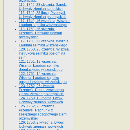
przemyskich
115. 1749, 28 stycznia, Sanok.
Uchwały ziemian sanockich
116. 1749, 28 lipca, Przemyśl.
Uchwały ziemian przemyskich
117. 1749, 16 września, Wisznia.
Laudum sejmiku wiszeńskiego
118. 1750, 26 stycznia,
Przemyśl. Uchwały ziemian
przemyskich
119. 1750, 23 czerwca, Wisznia.
Laudum sejmiku wiszeńskiego
120. 1750, 23 czerwca, Wisznia.
Instrukcya sejmiku posłom na
sejm
121. 1751, 13 września,
Wisznia. Laudum sejmiku
deputackiego wiszeńskiego
122. 1751, 14 września,
Wisznia. Laudum sejmiku
gospodarskiego wiszeńskiego
123. 1752, 26 stycznia,
Przemyśl. Reces zerwanego
zjazdu ziemian przemyskich.
124. 1750, 13 marca, Lwów.
Uchwały ziemian lwowskich
125. 1752, 26 czerwca,
Przemyśl. Rachunki z
szelężnego i czopowego ziemi
przemyskiej
126. 1753, 2 kwietnia, Lwów.
Uchwały ziemian lwowskich