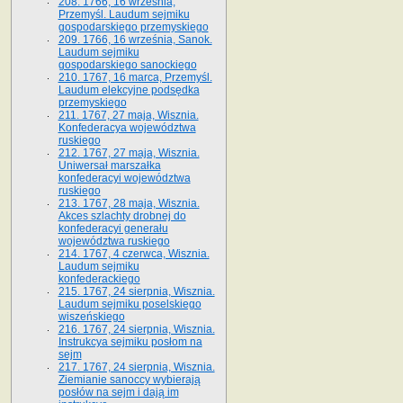
208. 1766, 16 września,
Przemyśl. Laudum sejmiku
gospodarskiego przemyskiego
209. 1766, 16 września, Sanok.
Laudum sejmiku
gospodarskiego sanockiego
210. 1767, 16 marca, Przemyśl.
Laudum elekcyjne podsędka
przemyskiego
211. 1767, 27 maja, Wisznia.
Konfederacya województwa
ruskiego
212. 1767, 27 maja, Wisznia.
Uniwersał marszałka
konfederacyi województwa
ruskiego
213. 1767, 28 maja, Wisznia.
Akces szlachty drobnej do
konfederacyi generału
województwa ruskiego
214. 1767, 4 czerwca, Wisznia.
Laudum sejmiku
konfederackiego
215. 1767, 24 sierpnia, Wisznia.
Laudum sejmiku poselskiego
wiszeńskiego
216. 1767, 24 sierpnia, Wisznia.
Instrukcya sejmiku posłom na
sejm
217. 1767, 24 sierpnia, Wisznia.
Ziemianie sanoccy wybierają
posłów na sejm i dają im