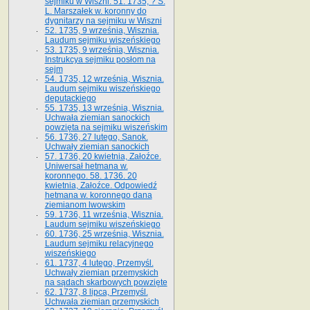
sejmiku w Wiszni. 51. 1735, ? S.
L. Marszałek w. koronny do
dygnitarzy na sejmiku w Wiszni
52. 1735, 9 września, Wisznia.
Laudum sejmiku wiszeńskiego
53. 1735, 9 września, Wisznia.
Instrukcya sejmiku posłom na
sejm
54. 1735, 12 września, Wisznia.
Laudum sejmiku wiszeńskiego
deputackiego
55. 1735, 13 września, Wisznia.
Uchwała ziemian sanockich
powzięta na sejmiku wiszeńskim
56. 1736, 27 lutego, Sanok.
Uchwały ziemian sanockich
57. 1736, 20 kwietnia, Załoźce.
Uniwersał hetmana w.
koronnego. 58. 1736. 20
kwietnia, Załoźce. Odpowiedź
hetmana w. koronnego dana
ziemianom lwowskim
59. 1736, 11 września, Wisznia.
Laudum sejmiku wiszeńskiego
60. 1736, 25 września, Wisznia.
Laudum sejmiku relacyjnego
wiszeńskiego
61. 1737, 4 lutego, Przemyśl.
Uchwały ziemian przemyskich
na sądach skarbowych powzięte
62. 1737, 8 lipca, Przemyśl.
Uchwała ziemian przemyskich