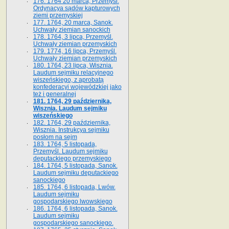
176. 1764 20 marca, Przemyśl.
Ordynacya sądów kapturowych
ziemi przemyskiej
177. 1764, 20 marca, Sanok.
Uchwały ziemian sanockich
178. 1764, 3 lipca, Przemyśl.
Uchwały ziemian przemyskich
179. 1774, 16 lipca, Przemyśl.
Uchwały ziemian przemyskich
180. 1764, 23 lipca, Wisznia.
Laudum sejmiku relacyjnego
wiszeńskiego, z aprobatą
konfederacyi wojewódzkiej jako
też i generalnej
181. 1764, 29 października,
Wisznia. Laudum sejmiku
wiszeńskiego
182. 1764, 29 października,
Wisznia. Instrukcya sejmiku
posłom na sejm
183. 1764, 5 listopada,
Przemyśl. Laudum sejmiku
deputackiego przemyskiego
184. 1764, 5 listopada, Sanok.
Laudum sejmiku deputackiego
sanockiego
185. 1764, 6 listopada, Lwów.
Laudum sejmiku
gospodarskiego lwowskiego
186. 1764, 6 listopada, Sanok.
Laudum sejmiku
gospodarskiego sanockiego.