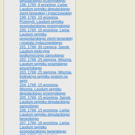
deputackiego przemyskiego
198. 1765, 9 września, Lwów.
Laudum sejmiku deputackiego
ziemi lwowskiej i żydaczowskiej
199. 1765, 10 września,
Przemyśl. Laudum sejmiku
gospodarskiego przemyskiego
200. 1765, 10 września, Lwów.
Laudum sejmiku
gospodarskiego ziemi lwowskiej
i powiatu żydaczowskiego
201. 1766, 30 czerwca, Sanok.
Laudum elekcyjne
podkomorzego sanockiego
202. 1766, 25 sierpnia, Wisznia.
Laudum sejmiku poselskiego
wiszeńskiego
203. 1766, 25 sierpnia, Wisznia.
Instrukcya sejmiku posłom na
sejm
204. 1766, 15 września,
Wisznia. Laudum sejmiku
deputackiego przemyskiego
205. 1766, 15 września, Sanok.
Laudum sejmiku deputackiego
sanockiego
206. 1766, 15 września, Lwów.
Laudum sejmiku deputackiego
lwowskiego
207. 1766, 16 września, Lwów.
Laudum sejmiku
gospodarskiego lwowskiego