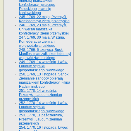
obierają marszałkiem
konfederacyi Ignacego
Potockiego, starostę
kaniowskiego
245. 1769, 22 maja, Przemyśl.
Konfederacya ziemi przemyskiej
246. 1769, 23 maja, Przemyśl.
Uniwersał marszałka
konfederacyi ziemi przemyskiej
247. 1769, 30 maja, Wisznia.
Konfederacya ziemian
województwa ruskiego
248. 1769, 6 czerwca, Busk.
Manifest marszałka konfederacyi
województwa ruskiego
249. 1769, 14 września, Lwów.
Laudum sejmiku
gospodarskiego lwowskiego
250. 1769, 13 listopada, Sanok.
Ziemianie sanoccy obierają
marszałkiem konfederacyi Filipa
Radzimińskiego
251. 1770, 14 września,
Przemyśl. Laudum ziemian
przemyskich
252. 1770, 14 września, Lwów.
Laudum sejmiku
gospodarskiego lwowskiego
253. 1770, 11 października,
Przemyśl. Laudum ziemian
przemyskich
254. 1770, 16 listopada, Lwów.