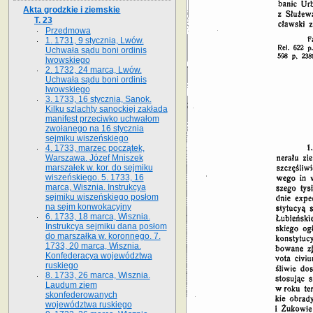
Akta grodzkie i ziemskie
T. 23
Przedmowa
1. 1731, 9 stycznia, Lwów.
Uchwała sądu boni ordinis
lwowskiego
2. 1732, 24 marca, Lwów.
Uchwała sądu boni ordinis
lwowskiego
3. 1733, 16 stycznia, Sanok.
Kilku szlachty sanockiej zakłada
manifest przeciwko uchwałom
zwołanego na 16 stycz­nia
sejmiku wiszeńskiego
4. 1733, marzec początek,
Warszawa. Józef Mniszek
marszałek w. kor. do sejmiku
wiszeńskiego. 5. 1733, 16
marca, Wisznia. Instrukcya
sejmiku wiszeńskiego posłom
na sejm konwokacyjny
6. 1733, 18 marca, Wisznia.
Instrukcya sejmiku dana posłom
do marszałka w. koronnego. 7.
1733, 20 marca, Wisznia.
Konfederacya województwa
ruskiego
8. 1733, 26 marca, Wisznia.
Laudum ziem
skonfederowanych
województwa ruskiego