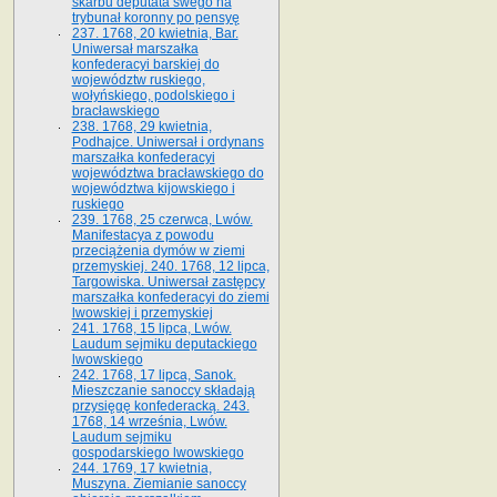
skarbu deputata swego na
trybunał koronny po pensyę
237. 1768, 20 kwietnia, Bar.
Uniwersał marszałka
konfederacyi barskiej do
województw ruskiego,
wołyńskiego, podolskiego i
bracławskiego
238. 1768, 29 kwietnia,
Podhajce. Uniwersał i ordynans
marszałka konfederacyi
województwa bracławskiego do
wo­jewództwa kijowskiego i
ruskiego
239. 1768, 25 czerwca, Lwów.
Manifestacya z powodu
przeciążenia dymów w ziemi
przemyskiej. 240. 1768, 12 lipca,
Targowiska. Uniwersał zastępcy
marszałka konfederacyi do ziemi
lwowskiej i przemyskiej
241. 1768, 15 lipca, Lwów.
Laudum sejmiku deputackiego
lwowskiego
242. 1768, 17 lipca, Sanok.
Mieszczanie sanoccy składają
przysięgę konfederacką. 243.
1768, 14 września, Lwów.
Laudum sejmiku
gospodarskiego lwowskiego
244. 1769, 17 kwietnia,
Muszyna. Ziemianie sanoccy