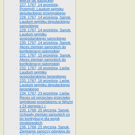
wierze św. ka­tolickiej
227. 1767, 14 września,
Przemyśl. Laudum sejmiku
deputackiego przemyskiego
228. 1767, 14 września, Sanok.
Laudum sejmiku deputackiego
sanockiego
229. 1767, 14 września, Sanok.
Laudum sejmiku
gospodarskiego sanockiego
230. 1767, 14 września, Sanok.
Akces ziemian sanockich do
konfederacyi radomskiej
231. 1767, 15 września, Sanok.
Akces ziemian sanockich do
konfederacyi radomskiej
232. 1767, 16 września, Lwów.
Laudum sejmiku
gospodarskiego lwowskiego
233. 1767, 16 września, Lwów.
Laudum sejmiku deputackiego
lwowskiego
234. 1767, 23 września, Lwów.
Reces od sprzeciwu przeciwko
sejmikowi poselskiemu w Wiszni
z 24 sierpnia t. r.
235. 1768, 25 stycznia, Sanok.
Uchwały ziemian sanockich co
do kontrybucyi dla wojsk
moskiewskich
236. 1768, 25 stycznia, Sanok.
Ziemianie sanoccy odsyłają do