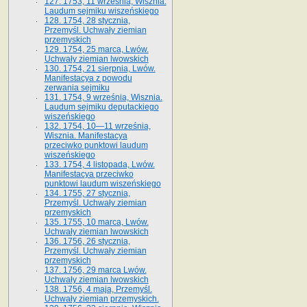
127. 1753, 11 września, Wisznia.
Laudum sejmiku wiszeńskiego
128. 1754, 28 stycznia,
Przemyśl. Uchwały ziemian
przemyskich
129. 1754, 25 marca, Lwów.
Uchwały ziemian lwowskich
130. 1754, 21 sierpnia, Lwów.
Manifestacya z powodu
zerwania sejmiku
131. 1754, 9 września, Wisznia.
Laudum sejmiku deputackiego
wiszeńskiego
132. 1754, 10—11 września,
Wisznia. Manifestacya
przeciwko punktowi laudum
wiszeńskiego
133. 1754, 4 listopada, Lwów.
Manifestacya przeciwko
punktowi laudum wiszeńskiego
134. 1755, 27 stycznia,
Przemyśl. Uchwały ziemian
przemyskich
135. 1755, 10 marca, Lwów.
Uchwały ziemian lwowskich
136. 1756, 26 stycznia,
Przemyśl. Uchwały ziemian
przemyskich
137. 1756, 29 marca Lwów.
Uchwały ziemian lwowskich
138. 1756, 4 maja, Przemyśl.
Uchwały ziemian przemyskich.