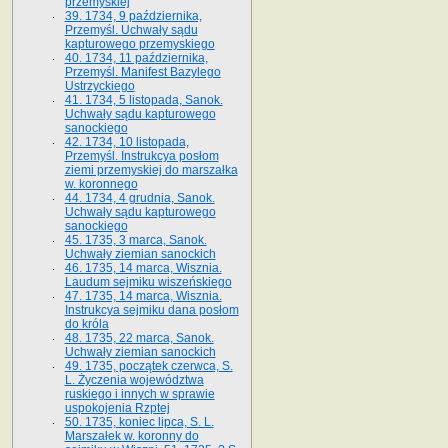
przemyskiej
39. 1734, 9 października,
Przemyśl. Uchwały sądu
kapturowego przemyskiego
40. 1734, 11 października,
Przemyśl. Manifest Bazylego
Ustrzyckiego
41. 1734, 5 listopada, Sanok.
Uchwały sądu kapturowego
sanockiego
42. 1734, 10 listopada,
Przemyśl. Instrukcya posłom
ziemi przemyskiej do marszałka
w. koronnego
44. 1734, 4 grudnia, Sanok.
Uchwały sądu kapturowego
sanockiego
45. 1735, 3 marca, Sanok.
Uchwały ziemian sanockich
46. 1735, 14 marca, Wisznia.
Laudum sejmiku wiszeńskiego
47. 1735, 14 marca, Wisznia.
Instrukcya sejmiku dana posłom
do króla
48. 1735, 22 marca, Sanok.
Uchwały ziemian sanockich
49. 1735, początek czerwca, S.
L. Życzenia województwa
ruskiego i innych w sprawie
uspokojenia Rzptej
50. 1735, koniec lipca, S. L.
Marszałek w. koronny do