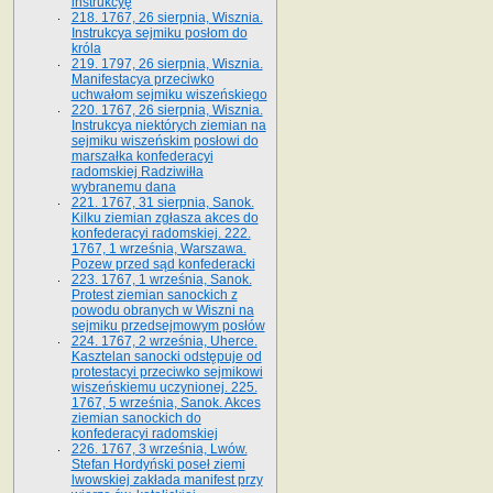
instrukcyę
218. 1767, 26 sierpnia, Wisznia.
Instrukcya sejmiku posłom do
króla
219. 1797, 26 sierpnia, Wisznia.
Manifestacya przeciwko
uchwałom sejmiku wiszeńskiego
220. 1767, 26 sierpnia, Wisznia.
Instrukcya niektórych ziemian na
sejmiku wiszeńskim posłowi do
marszałka konfe­deracyi
radomskiej Radziwiłła
wybranemu dana
221. 1767, 31 sierpnia, Sanok.
Kilku ziemian zgłasza akces do
konfederacyi radomskiej. 222.
1767, 1 września, Warszawa.
Pozew przed sąd konfederacki
223. 1767, 1 września, Sanok.
Protest ziemian sanockich z
powodu obranych w Wiszni na
sejmiku przedsejmo­wym posłów
224. 1767, 2 września, Uherce.
Kasztelan sanocki odstępuje od
protestacyi przeciwko sejmikowi
wiszeńskiemu uczynionej. 225.
1767, 5 września, Sanok. Akces
ziemian sanockich do
konfederacyi radomskiej
226. 1767, 3 września, Lwów.
Stefan Hordyński poseł ziemi
lwowskiej zakłada manifest przy