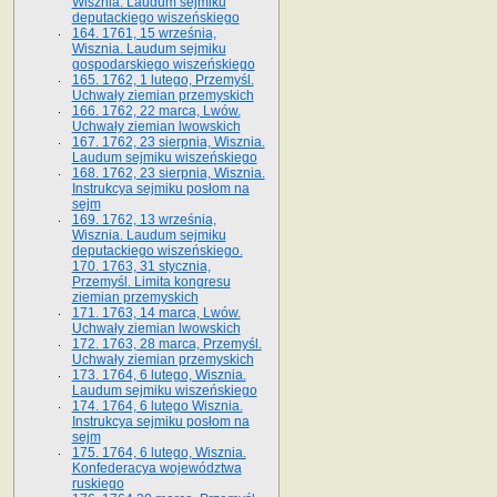
Wisznia. Laudum sejmiku
deputackiego wiszeńskiego
164. 1761, 15 września,
Wisznia. Laudum sejmiku
gospodarskiego wiszeńskiego
165. 1762, 1 lutego, Przemyśl.
Uchwały ziemian przemyskich
166. 1762, 22 marca, Lwów.
Uchwały ziemian lwowskich
167. 1762, 23 sierpnia, Wisznia.
Laudum sejmiku wiszeńskiego
168. 1762, 23 sierpnia, Wisznia.
Instrukcya sejmiku posłom na
sejm
169. 1762, 13 września,
Wisznia. Laudum sejmiku
deputackiego wiszeńskiego.
170. 1763, 31 stycznia,
Przemyśl. Limita kongresu
ziemian przemyskich
171. 1763, 14 marca, Lwów.
Uchwały ziemian lwowskich
172. 1763, 28 marca, Przemyśl.
Uchwały ziemian przemyskich
173. 1764, 6 lutego, Wisznia.
Laudum sejmiku wiszeńskiego
174. 1764, 6 lutego Wisznia.
Instrukcya sejmiku posłom na
sejm
175. 1764, 6 lutego, Wisznia.
Konfederacya województwa
ruskiego