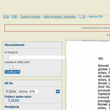
ICM
›
DIR
›
Zasoby polskie
›
Akta grodzkie i ziemskie
›
T. 23
› strona 476
Podstawowym adrese
«
Wyszukiwanie
w książce
szukaj w całej serii
Idź do
strona:
Pobierz pełen tekst
T. 23.txt
Nawigacja