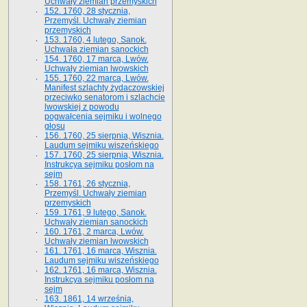
Uchwały ziemian przemyskich
152. 1760, 28 stycznia,
Przemyśl. Uchwały ziemian
przemyskich
153. 1760, 4 lutego, Sanok.
Uchwała ziemian sanockich
154. 1760, 17 marca, Lwów.
Uchwały ziemian lwowskich
155. 1760, 22 marca, Lwów.
Manifest szlachty żydaczowskiej
przeciwko senatorom i szlachcie
lwowskiej z po­wodu
pogwałcenia sejmiku i wolnego
głosu
156. 1760, 25 sierpnia, Wisznia.
Laudum sejmiku wiszeńskiego
157. 1760, 25 sierpnia, Wisznia.
Instrukcya sejmiku posłom na
sejm
158. 1761, 26 stycznia,
Przemyśl. Uchwały ziemian
przemyskich
159. 1761, 9 lutego, Sanok.
Uchwały ziemian sanockich
160. 1761, 2 marca, Lwów.
Uchwały ziemian lwowskich
161. 1761, 16 marca, Wisznia.
Laudum sejmiku wiszeńskiego
162. 1761, 16 marca, Wisznia.
Instrukcya sejmiku posłom na
sejm
163. 1861, 14 września,