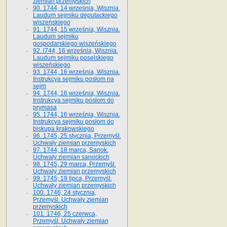
ziemian przemyskich
90. 1744, 14 września, Wisznia.
Laudum sejmiku deputackiego
wiszeńskiego
91. 1744, 15 września, Wisznia.
Laudum sejmiku
gospodarskiego wiszeńskiego
92. l744, 16 września, Wisznia.
Laudum sejmiku poselskiego
wiszeńskiego
93. 1744, 16 września, Wisznia.
Instrukcya sejmiku posłom na
sejm
94. 1744, 16 września, Wisznia.
Instrukcya sejmiku posłom do
prymasa
95. 1744, 16 września, Wisznia.
Instrukcya sejmiku posłom do
biskupa krakowskiego
96. 1745, 25 stycznia, Przemyśl.
Uchwały ziemian przemyskich
97. 1744, 18 marca, Sanok.
Uchwały ziemian sanockich
98. 1745, 29 marca, Przemyśl.
Uchwały ziemian przemyskich
99. 1745, 19 lipca, Przemyśl.
Uchwały ziemian przemyskich
100. 1746, 24 stycznia,
Przemyśl. Uchwały ziemian
przemyskich
101. 1746, 25 czerwca,
Przemyśl. Uchwały ziemian