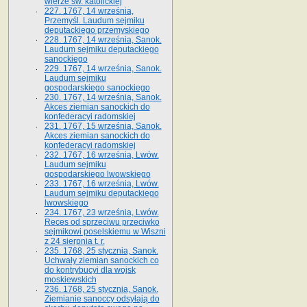
wierze św. ka­tolickiej
227. 1767, 14 września,
Przemyśl. Laudum sejmiku
deputackiego przemyskiego
228. 1767, 14 września, Sanok.
Laudum sejmiku deputackiego
sanockiego
229. 1767, 14 września, Sanok.
Laudum sejmiku
gospodarskiego sanockiego
230. 1767, 14 września, Sanok.
Akces ziemian sanockich do
konfederacyi radomskiej
231. 1767, 15 września, Sanok.
Akces ziemian sanockich do
konfederacyi radomskiej
232. 1767, 16 września, Lwów.
Laudum sejmiku
gospodarskiego lwowskiego
233. 1767, 16 września, Lwów.
Laudum sejmiku deputackiego
lwowskiego
234. 1767, 23 września, Lwów.
Reces od sprzeciwu przeciwko
sejmikowi poselskiemu w Wiszni
z 24 sierpnia t. r.
235. 1768, 25 stycznia, Sanok.
Uchwały ziemian sanockich co
do kontrybucyi dla wojsk
moskiewskich
236. 1768, 25 stycznia, Sanok.
Ziemianie sanoccy odsyłają do