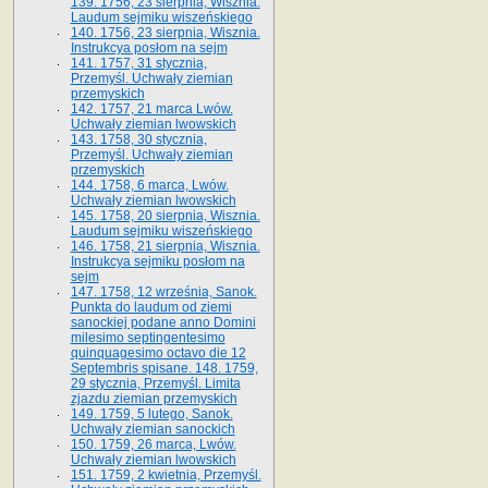
139. 1756, 23 sierpnia, Wisznia.
Laudum sejmiku wiszeńskiego
140. 1756, 23 sierpnia, Wisznia.
Instrukcya posłom na sejm
141. 1757, 31 stycznia,
Przemyśl. Uchwały ziemian
przemyskich
142. 1757, 21 marca Lwów.
Uchwały ziemian lwowskich
143. 1758, 30 stycznia,
Przemyśl. Uchwały ziemian
przemyskich
144. 1758, 6 marca, Lwów.
Uchwały ziemian lwowskich
145. 1758, 20 sierpnia, Wisznia.
Laudum sejmiku wiszeńskiego
146. 1758, 21 sierpnia, Wisznia.
Instrukcya sejmiku posłom na
sejm
147. 1758, 12 września, Sanok.
Punkta do laudum od ziemi
sanockiej podane anno Domini
milesimo septingentesimo
quinquagesimo octavo die 12
Septembris spisane. 148. 1759,
29 stycznia, Przemyśl. Limita
zjazdu ziemian przemyskich
149. 1759, 5 lutego, Sanok.
Uchwały ziemian sanockich
150. 1759, 26 marca, Lwów.
Uchwały ziemian lwowskich
151. 1759, 2 kwietnia, Przemyśl.