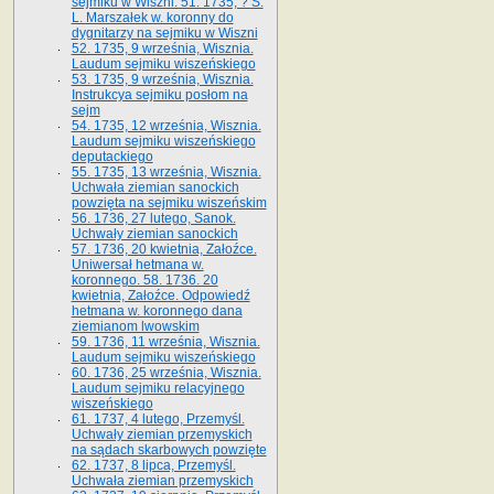
sejmiku w Wiszni. 51. 1735, ? S.
L. Marszałek w. koronny do
dygnitarzy na sejmiku w Wiszni
52. 1735, 9 września, Wisznia.
Laudum sejmiku wiszeńskiego
53. 1735, 9 września, Wisznia.
Instrukcya sejmiku posłom na
sejm
54. 1735, 12 września, Wisznia.
Laudum sejmiku wiszeńskiego
deputackiego
55. 1735, 13 września, Wisznia.
Uchwała ziemian sanockich
powzięta na sejmiku wiszeńskim
56. 1736, 27 lutego, Sanok.
Uchwały ziemian sanockich
57. 1736, 20 kwietnia, Załoźce.
Uniwersał hetmana w.
koronnego. 58. 1736. 20
kwietnia, Załoźce. Odpowiedź
hetmana w. koronnego dana
ziemianom lwowskim
59. 1736, 11 września, Wisznia.
Laudum sejmiku wiszeńskiego
60. 1736, 25 września, Wisznia.
Laudum sejmiku relacyjnego
wiszeńskiego
61. 1737, 4 lutego, Przemyśl.
Uchwały ziemian przemyskich
na sądach skarbowych powzięte
62. 1737, 8 lipca, Przemyśl.
Uchwała ziemian przemyskich