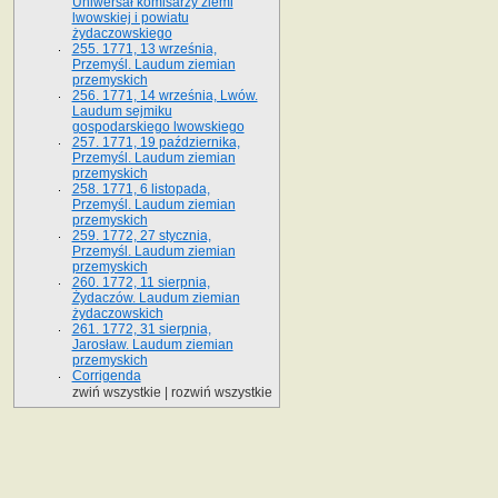
Uniwersał komisarzy ziemi
lwowskiej i powiatu
żydaczowskiego
255. 1771, 13 września,
Przemyśl. Laudum ziemian
przemyskich
256. 1771, 14 września, Lwów.
Laudum sejmiku
gospodarskiego lwowskiego
257. 1771, 19 października,
Przemyśl. Laudum ziemian
przemyskich
258. 1771, 6 listopada,
Przemyśl. Laudum ziemian
przemyskich
259. 1772, 27 stycznia,
Przemyśl. Laudum ziemian
przemyskich
260. 1772, 11 sierpnia,
Żydaczów. Laudum ziemian
żydaczowskich
261. 1772, 31 sierpnia,
Jarosław. Laudum ziemian
przemyskich
Corrigenda
zwiń wszystkie
|
rozwiń wszystkie