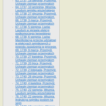
63. 1737, 19 sierpnia, Przemyśl.
Uchwały ziemian przemyskich
64. 1737, 10 września, Wisznia.
Laudum sejmiku wiszeńskiego
65. 1738, 27 stycznia, Przemyśl.
Uchwały ziemian przemyskich­­.
66. 1738, 3 marca, Przemyśl.
Uchwały ziemian przemyskich­
67. 1738, 5 sierpnia, Lwów.
Laudum w sprawie elekcyi
podkomorzego lwowskiego
68. 1738, 6 sierpnia, Lwów.
Manifestacya przeciw udziałowi
w elekcyach sejmikowych z
powodu zasądzenia w procesie.
69. 1739, 9 marca, Przemyśl.
Uchwały ziemian przemyskich
70. 1739, 27 kwietnia, Przemyśl.
Uchwały ziemian przemyskich
71. 1739, 20 lipca, Przemyśl.
Uchwały ziemian przemyskich
72. 1739, 2 listopada, Przemyśl.
Uchwały ziemian przemyskich
73. 1740, 26 stycznia, Przemyśl.
Uchwały ziemian przemyskich
74. 1740, 4 kwietnia, Przemyśl.
Uchwały ziemian przemyskich
75. 1740, 22 sierpnia, Wisznia.
Laudum sejmiku wiszeńskiego
76. 1740, 22 sierpnia, Wisznia.
Instrukcya sejmiku posłom na
sejm