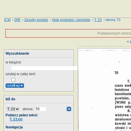
ICM
›
DIR
›
Zasoby polskie
›
Akta grodzkie i ziemskie
›
T. 23
› strona 70
Podstawowym adrese
«
Wyszukiwanie
w książce
szukaj w całej serii
Idź do
strona:
Pobierz pełen tekst
T. 23.txt
Nawigacja