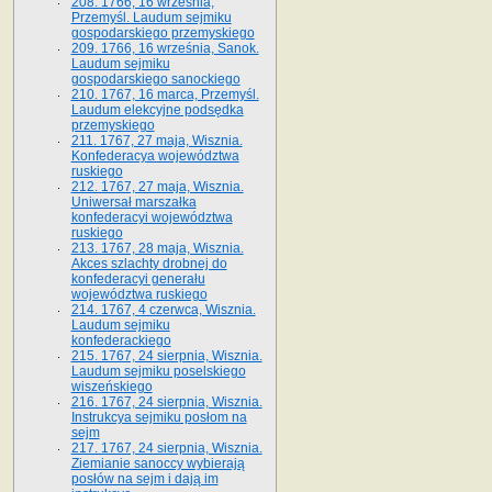
208. 1766, 16 września,
Przemyśl. Laudum sejmiku
gospodarskiego przemyskiego
209. 1766, 16 września, Sanok.
Laudum sejmiku
gospodarskiego sanockiego
210. 1767, 16 marca, Przemyśl.
Laudum elekcyjne podsędka
przemyskiego
211. 1767, 27 maja, Wisznia.
Konfederacya województwa
ruskiego
212. 1767, 27 maja, Wisznia.
Uniwersał marszałka
konfederacyi województwa
ruskiego
213. 1767, 28 maja, Wisznia.
Akces szlachty drobnej do
konfederacyi generału
województwa ruskiego
214. 1767, 4 czerwca, Wisznia.
Laudum sejmiku
konfederackiego
215. 1767, 24 sierpnia, Wisznia.
Laudum sejmiku poselskiego
wiszeńskiego
216. 1767, 24 sierpnia, Wisznia.
Instrukcya sejmiku posłom na
sejm
217. 1767, 24 sierpnia, Wisznia.
Ziemianie sanoccy wybierają
posłów na sejm i dają im