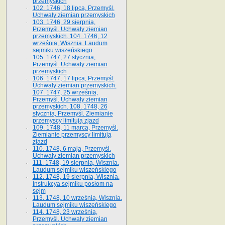
przemyskich
102. 1746, 18 lipca, Przemyśl.
Uchwały ziemian przemyskich
103. 1746, 29 sierpnia,
Przemyśl. Uchwały ziemian
przemyskich. 104. 1746, 12
września, Wisznia. Laudum
sejmiku wiszeńskiego
105. 1747, 27 stycznia,
Przemyśl. Uchwały ziemian
przemyskich
106. 1747, 17 lipca, Przemyśl.
Uchwały ziemian przemyskich.
107. 1747, 25 września,
Przemyśl. Uchwały ziemian
przemyskich. 108. 1748, 26
stycznia, Przemyśl. Ziemianie
przemyscy limitują zjazd
109. 1748, 11 marca, Przemyśl.
Ziemianie przemyscy limitują
zjazd
110. 1748, 6 maja, Przemyśl.
Uchwały ziemian przemyskich
111. 1748, 19 sierpnia, Wisznia.
Laudum sejmiku wiszeńskiego
112. 1748, 19 sierpnia, Wisznia.
Instrukcya sejmiku posłom na
sejm
113. 1748, 10 września, Wisznia.
Laudum sejmiku wiszeńskiego
114. 1748, 23 września,
Przemyśl. Uchwały ziemian