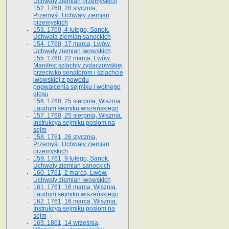
Uchwały ziemian przemyskich
152. 1760, 28 stycznia,
Przemyśl. Uchwały ziemian
przemyskich
153. 1760, 4 lutego, Sanok.
Uchwała ziemian sanockich
154. 1760, 17 marca, Lwów.
Uchwały ziemian lwowskich
155. 1760, 22 marca, Lwów.
Manifest szlachty żydaczowskiej
przeciwko senatorom i szlachcie
lwowskiej z po­wodu
pogwałcenia sejmiku i wolnego
głosu
156. 1760, 25 sierpnia, Wisznia.
Laudum sejmiku wiszeńskiego
157. 1760, 25 sierpnia, Wisznia.
Instrukcya sejmiku posłom na
sejm
158. 1761, 26 stycznia,
Przemyśl. Uchwały ziemian
przemyskich
159. 1761, 9 lutego, Sanok.
Uchwały ziemian sanockich
160. 1761, 2 marca, Lwów.
Uchwały ziemian lwowskich
161. 1761, 16 marca, Wisznia.
Laudum sejmiku wiszeńskiego
162. 1761, 16 marca, Wisznia.
Instrukcya sejmiku posłom na
sejm
163. 1861, 14 września,