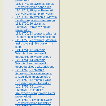
przemyskich
115. 1749, 28 stycznia, Sanok.
Uchwały ziemian sanockich
116. 1749, 28 lipca, Przemyśl.
Uchwały ziemian przemyskich
117. 1749, 16 września, Wisznia.
Laudum sejmiku wiszeńskiego
118. 1750, 26 stycznia,
Przemyśl. Uchwały ziemian
przemyskich
119. 1750, 23 czerwca, Wisznia.
Laudum sejmiku wiszeńskiego
120. 1750, 23 czerwca, Wisznia.
Instrukcya sejmiku posłom na
sejm
121. 1751, 13 września,
Wisznia. Laudum sejmiku
deputackiego wiszeńskiego
122. 1751, 14 września,
Wisznia. Laudum sejmiku
gospodarskiego wiszeńskiego
123. 1752, 26 stycznia,
Przemyśl. Reces zerwanego
zjazdu ziemian przemyskich.
124. 1750, 13 marca, Lwów.
Uchwały ziemian lwowskich
125. 1752, 26 czerwca,
Przemyśl. Rachunki z
szelężnego i czopowego ziemi
przemyskiej
126. 1753, 2 kwietnia, Lwów.
Uchwały ziemian lwowskich