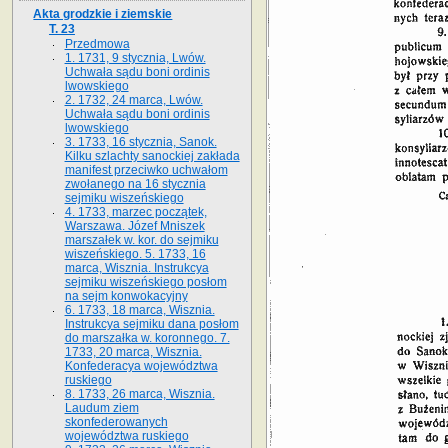
Akta grodzkie i ziemskie
T. 23
Przedmowa
1. 1731, 9 stycznia, Lwów.
Uchwała sądu boni ordinis
lwowskiego
2. 1732, 24 marca, Lwów.
Uchwała sądu boni ordinis
lwowskiego
3. 1733, 16 stycznia, Sanok.
Kilku szlachty sanockiej zakłada
manifest przeciwko uchwałom
zwołanego na 16 stycz­nia
sejmiku wiszeńskiego
4. 1733, marzec początek,
Warszawa. Józef Mniszek
marszałek w. kor. do sejmiku
wiszeńskiego. 5. 1733, 16
marca, Wisznia. Instrukcya
sejmiku wiszeńskiego posłom
na sejm konwokacyjny
6. 1733, 18 marca, Wisznia.
Instrukcya sejmiku dana posłom
do marszałka w. koronnego. 7.
1733, 20 marca, Wisznia.
Konfederacya województwa
ruskiego
8. 1733, 26 marca, Wisznia.
Laudum ziem
skonfederowanych
województwa ruskiego