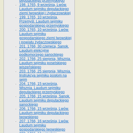
deputackiego przemyskiego
198. 1765, 9 września, Lwów.
Laudum sejmiku deputackiego
ziemi lwowskiej i żydaczowskiej
199. 1765, 10 września,
Przemyśl. Laudum sejmiku
gospodarskiego przemyskiego
200. 1765, 10 września, Lwów.
Laudum sejmiku
gospodarskiego ziemi lwowskiej
i powiatu żydaczowskiego
201. 1766, 30 czerwca, Sanok.
Laudum elekcyjne
podkomorzego sanockiego
202. 1766, 25 sierpnia, Wisznia.
Laudum sejmiku poselskiego
wiszeńskiego
203. 1766, 25 sierpnia, Wisznia.
Instrukcya sejmiku posłom na
sejm
204. 1766, 15 września,
Wisznia. Laudum sejmiku
deputackiego przemyskiego
205. 1766, 15 września, Sanok.
Laudum sejmiku deputackiego
sanockiego
206. 1766, 15 września, Lwów.
Laudum sejmiku deputackiego
lwowskiego
207. 1766, 16 września, Lwów.
Laudum sejmiku
gospodarskiego lwowskiego