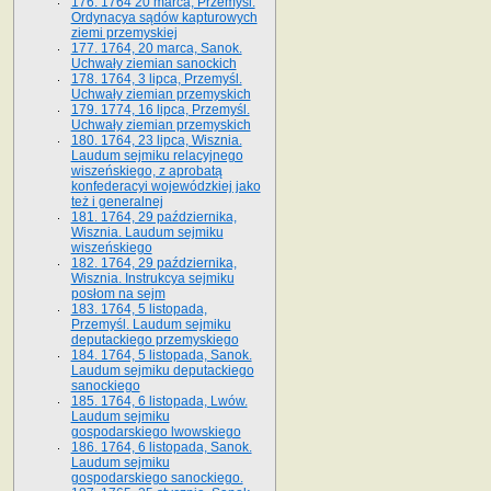
176. 1764 20 marca, Przemyśl.
Ordynacya sądów kapturowych
ziemi przemyskiej
177. 1764, 20 marca, Sanok.
Uchwały ziemian sanockich
178. 1764, 3 lipca, Przemyśl.
Uchwały ziemian przemyskich
179. 1774, 16 lipca, Przemyśl.
Uchwały ziemian przemyskich
180. 1764, 23 lipca, Wisznia.
Laudum sejmiku relacyjnego
wiszeńskiego, z aprobatą
konfederacyi wojewódzkiej jako
też i generalnej
181. 1764, 29 października,
Wisznia. Laudum sejmiku
wiszeńskiego
182. 1764, 29 października,
Wisznia. Instrukcya sejmiku
posłom na sejm
183. 1764, 5 listopada,
Przemyśl. Laudum sejmiku
deputackiego przemyskiego
184. 1764, 5 listopada, Sanok.
Laudum sejmiku deputackiego
sanockiego
185. 1764, 6 listopada, Lwów.
Laudum sejmiku
gospodarskiego lwowskiego
186. 1764, 6 listopada, Sanok.
Laudum sejmiku
gospodarskiego sanockiego.