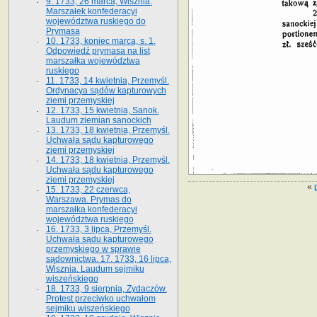
9. 1733, 26 marca, Wisznia.
Marszałek konfederacyi
województwa ruskiego do
Prymasa
10. 1733, koniec marca, s. 1.
Odpowiedź prymasa na list
marszałka województwa
ruskiego
11. 1733, 14 kwietnia, Przemyśl.
Ordynacya sądów kapturowych
ziemi przemyskiej
12. 1733, 15 kwietnia, Sanok.
Laudum ziemian sanockich
13. 1733, 18 kwietnia, Przemyśl.
Uchwała sądu kapturowego
ziemi przemyskiej
14. 1733, 18 kwietnia, Przemyśl.
Uchwała sądu kapturowego
ziemi przemyskiej
«
15. 1733, 22 czerwca,
Warszawa. Prymas do
marszałka konfederacyi
województwa ruskiego
16. 1733, 3 lipca, Przemyśl.
Uchwała sądu kapturowego
przemyskiego w sprawie
sądownictwa. 17. 1733, 16 lipca,
Wisznia. Laudum sejmiku
wiszeńskiego
18. 1733, 9 sierpnia, Żydaczów.
Protest przeciwko uchwałom
sejmiku wiszeńskiego