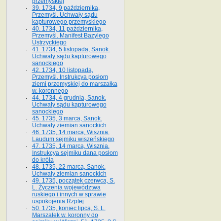
przemyskiej
39. 1734, 9 października,
Przemyśl. Uchwały sądu
kapturowego przemyskiego
40. 1734, 11 października,
Przemyśl. Manifest Bazylego
Ustrzyckiego
41. 1734, 5 listopada, Sanok.
Uchwały sądu kapturowego
sanockiego
42. 1734, 10 listopada,
Przemyśl. Instrukcya posłom
ziemi przemyskiej do marszałka
w. koronnego
44. 1734, 4 grudnia, Sanok.
Uchwały sądu kapturowego
sanockiego
45. 1735, 3 marca, Sanok.
Uchwały ziemian sanockich
46. 1735, 14 marca, Wisznia.
Laudum sejmiku wiszeńskiego
47. 1735, 14 marca, Wisznia.
Instrukcya sejmiku dana posłom
do króla
48. 1735, 22 marca, Sanok.
Uchwały ziemian sanockich
49. 1735, początek czerwca, S.
L. Życzenia województwa
ruskiego i innych w sprawie
uspokojenia Rzptej
50. 1735, koniec lipca, S. L.
Marszałek w. koronny do