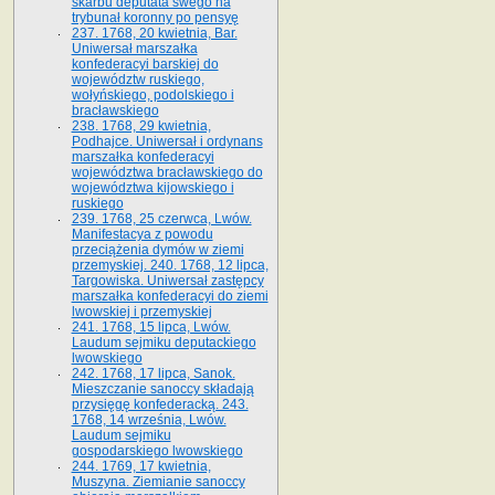
skarbu deputata swego na
trybunał koronny po pensyę
237. 1768, 20 kwietnia, Bar.
Uniwersał marszałka
konfederacyi barskiej do
województw ruskiego,
wołyńskiego, podolskiego i
bracławskiego
238. 1768, 29 kwietnia,
Podhajce. Uniwersał i ordynans
marszałka konfederacyi
województwa bracławskiego do
wo­jewództwa kijowskiego i
ruskiego
239. 1768, 25 czerwca, Lwów.
Manifestacya z powodu
przeciążenia dymów w ziemi
przemyskiej. 240. 1768, 12 lipca,
Targowiska. Uniwersał zastępcy
marszałka konfederacyi do ziemi
lwowskiej i przemyskiej
241. 1768, 15 lipca, Lwów.
Laudum sejmiku deputackiego
lwowskiego
242. 1768, 17 lipca, Sanok.
Mieszczanie sanoccy składają
przysięgę konfederacką. 243.
1768, 14 września, Lwów.
Laudum sejmiku
gospodarskiego lwowskiego
244. 1769, 17 kwietnia,
Muszyna. Ziemianie sanoccy