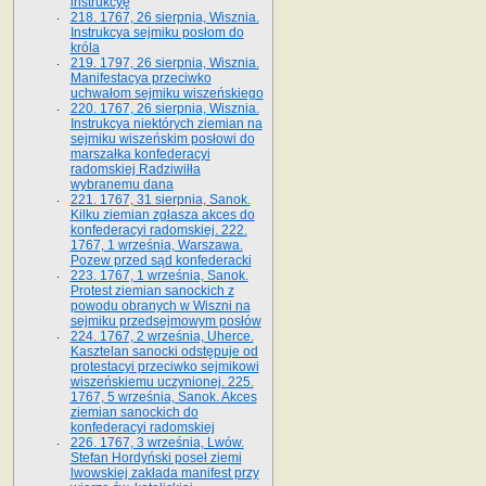
instrukcyę
218. 1767, 26 sierpnia, Wisznia.
Instrukcya sejmiku posłom do
króla
219. 1797, 26 sierpnia, Wisznia.
Manifestacya przeciwko
uchwałom sejmiku wiszeńskiego
220. 1767, 26 sierpnia, Wisznia.
Instrukcya niektórych ziemian na
sejmiku wiszeńskim posłowi do
marszałka konfe­deracyi
radomskiej Radziwiłła
wybranemu dana
221. 1767, 31 sierpnia, Sanok.
Kilku ziemian zgłasza akces do
konfederacyi radomskiej. 222.
1767, 1 września, Warszawa.
Pozew przed sąd konfederacki
223. 1767, 1 września, Sanok.
Protest ziemian sanockich z
powodu obranych w Wiszni na
sejmiku przedsejmo­wym posłów
224. 1767, 2 września, Uherce.
Kasztelan sanocki odstępuje od
protestacyi przeciwko sejmikowi
wiszeńskiemu uczynionej. 225.
1767, 5 września, Sanok. Akces
ziemian sanockich do
konfederacyi radomskiej
226. 1767, 3 września, Lwów.
Stefan Hordyński poseł ziemi
lwowskiej zakłada manifest przy