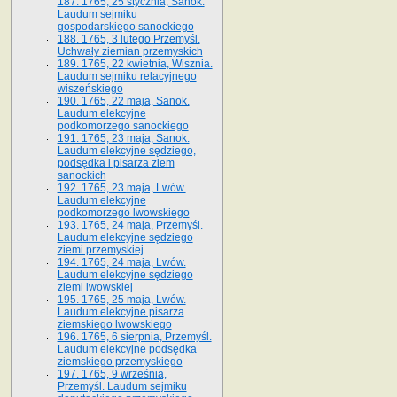
187. 1765, 25 stycznia, Sanok.
Laudum sejmiku
gospodarskiego sanockiego
188. 1765, 3 lutego Przemyśl.
Uchwały ziemian przemyskich
189. 1765, 22 kwietnia, Wisznia.
Laudum sejmiku relacyjnego
wiszeńskiego
190. 1765, 22 maja, Sanok.
Laudum elekcyjne
podkomorzego sanockiego
191. 1765, 23 maja, Sanok.
Laudum elekcyjne sędziego,
podsędka i pisarza ziem
sanockich
192. 1765, 23 maja, Lwów.
Laudum elekcyjne
podkomorzego lwowskiego
193. 1765, 24 maja, Przemyśl.
Laudum elekcyjne sędziego
ziemi przemyskiej
194. 1765, 24 maja, Lwów.
Laudum elekcyjne sędziego
ziemi lwowskiej
195. 1765, 25 maja, Lwów.
Laudum elekcyjne pisarza
ziemskiego lwowskiego
196. 1765, 6 sierpnia, Przemyśl.
Laudum elekcyjne podsędka
ziemskiego przemyskiego
197. 1765, 9 września,
Przemyśl. Laudum sejmiku