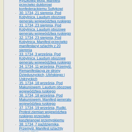
Ryszkową Wolą. Manifest
przeciwko duktorowi
konfederackiemu Sołtykowi
30. 1734, 21 sierpnia, Pod
Kobylnicą. Laudum obozowe
generału województwa ruskiego
31. 1734, 23 sierpnia, Pod
Kobylnicą. Laudum obozowe
generału województwa ruskiego
32. 1734, 23 sierpnia, Pod
Kobylnicą. Manifest przeciwko
manifestacyi szlachty z 20
sierpnia
33. 1734, 3 września, Pod
Kobylnicą. Laudum obozowe
generału województwa ruskiego
34. 1734, 11 września, Przemyśl.
Remanifestacya ze strony
Dzieduszyckich, Ulińskiego i
Ustrzyckich
35. 1734, 18 września, Pod
Makuniowem. Laudum obozowe
województwa ruskiego
36. 1734, 18 września, Pod
Makuniowem. Manifest generału
województwa ruskiego
37. 1734, 19 września, Rudki.
Protest ziemian województwa
ruskiego przeciwko
kasztelanowi przemyskiemu
38. 1734, 7 października,
Przemyśl. Manifest szlachty