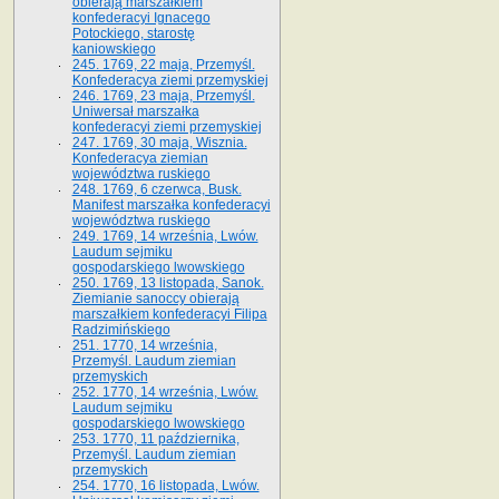
obierają marszałkiem
konfederacyi Ignacego
Potockiego, starostę
kaniowskiego
245. 1769, 22 maja, Przemyśl.
Konfederacya ziemi przemyskiej
246. 1769, 23 maja, Przemyśl.
Uniwersał marszałka
konfederacyi ziemi przemyskiej
247. 1769, 30 maja, Wisznia.
Konfederacya ziemian
województwa ruskiego
248. 1769, 6 czerwca, Busk.
Manifest marszałka konfederacyi
województwa ruskiego
249. 1769, 14 września, Lwów.
Laudum sejmiku
gospodarskiego lwowskiego
250. 1769, 13 listopada, Sanok.
Ziemianie sanoccy obierają
marszałkiem konfederacyi Filipa
Radzimińskiego
251. 1770, 14 września,
Przemyśl. Laudum ziemian
przemyskich
252. 1770, 14 września, Lwów.
Laudum sejmiku
gospodarskiego lwowskiego
253. 1770, 11 października,
Przemyśl. Laudum ziemian
przemyskich
254. 1770, 16 listopada, Lwów.