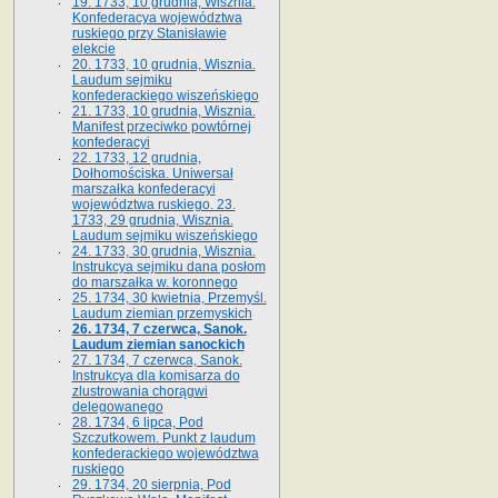
19. 1733, 10 grudnia, Wisznia.
Konfederacya województwa
ruskiego przy Stanisławie
elekcie
20. 1733, 10 grudnia, Wisznia.
Laudum sejmiku
konfederackiego wiszeńskiego
21. 1733, 10 grudnia, Wisznia.
Manifest przeciwko powtórnej
konfederacyi
22. 1733, 12 grudnia,
Dołhomościska. Uniwersał
marszałka konfederacyi
województwa ruskiego. 23.
1733, 29 grudnia, Wisznia.
Laudum sejmiku wiszeńskiego
24. 1733, 30 grudnia, Wisznia.
Instrukcya sejmiku dana posłom
do marszałka w. koronnego
25. 1734, 30 kwietnia, Przemyśl.
Laudum ziemian przemyskich
26. 1734, 7 czerwca, Sanok.
Laudum ziemian sanockich
27. 1734, 7 czerwca, Sanok.
Instrukcya dla komisarza do
zlustrowania chorągwi
delegowanego
28. 1734, 6 lipca, Pod
Szczutkowem. Punkt z laudum
konfederackiego województwa
ruskiego
29. 1734, 20 sierpnia, Pod