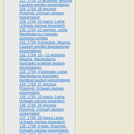
127. 1753, 11 września, Wisznia.
Laudum sejmiku wiszeńskiego
128. 1754, 28 stycznia,
Przemyśl. Uchwały ziemian
przemyskich
129. 1754, 25 marca, Lwów.
Uchwały ziemian lwowskich
130. 1754, 21 sierpnia, Lwów.
Manifestacya z powodu
zerwania sejmiku
131. 1754, 9 września, Wisznia.
Laudum sejmiku deputackiego
wiszeńskiego
132. 1754, 10—11 września,
Wisznia. Manifestacya
przeciwko punktowi laudum
wiszeńskiego
133. 1754, 4 listopada, Lwów.
Manifestacya przeciwko
punktowi laudum wiszeńskiego
134. 1755, 27 stycznia,
Przemyśl. Uchwały ziemian
przemyskich
135. 1755, 10 marca, Lwów.
Uchwały ziemian lwowskich
136. 1756, 26 stycznia,
Przemyśl. Uchwały ziemian
przemyskich
137. 1756, 29 marca Lwów.
Uchwały ziemian lwowskich
138. 1756, 4 maja, Przemyśl.
Uchwały ziemian przemyskich.