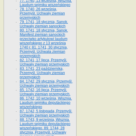
77. 1740, 13 września, Wisznia.
Laudum sejmiku wiszeńskiego
78. 1740, 26 września,
Przemyśl. Uchwały ziemian
przemyskich
79. 1741, 18 stycznia, Sanok.
Uchwały ziemian sanockich
80. 1741, 18 stycznia, Sanok.
Manifest ziemian sanockich
przeciwko artykułowi laudum
wiszeńskiego z 13 wrze­śnia
1740 r. 81. 1741, 30 stycznia,
Przemyśl. Uchwała ziemian
przemyskich
82. 1741, 17 lipca, Przemyśl.
Uchwały ziemian przemyskich
83. 1741, 23 października,
Przemyśl. Uchwały ziemian
przemyskich
84. 1742, 29 stycznia, Przemyśl.
Uchwały ziemian przemyskich
85. 1742, 16 lipca, Przemyśl.
Uchwały ziemian przemyskich.
86. 1742, 10 września, Wisznia.
Laudum sejmiku deputackiego
wiszeńskiego
87. 1742, 5 listopada, Przemyśl.
Uchwały ziemian przemyskich
88. 1743, 9 września, Wisznia.
Laudum sejmiku deputackiego
wiszeńskiego. 89. 1744, 28
stycznia, Przemyśl. Uchwały