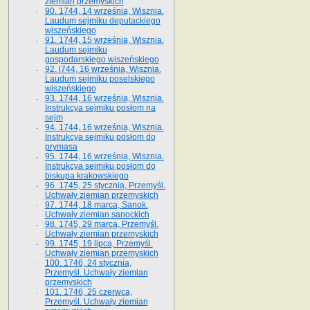
ziemian przemyskich
90. 1744, 14 września, Wisznia.
Laudum sejmiku deputackiego
wiszeńskiego
91. 1744, 15 września, Wisznia.
Laudum sejmiku
gospodarskiego wiszeńskiego
92. l744, 16 września, Wisznia.
Laudum sejmiku poselskiego
wiszeńskiego
93. 1744, 16 września, Wisznia.
Instrukcya sejmiku posłom na
sejm
94. 1744, 16 września, Wisznia.
Instrukcya sejmiku posłom do
prymasa
95. 1744, 16 września, Wisznia.
Instrukcya sejmiku posłom do
biskupa krakowskiego
96. 1745, 25 stycznia, Przemyśl.
Uchwały ziemian przemyskich
97. 1744, 18 marca, Sanok.
Uchwały ziemian sanockich
98. 1745, 29 marca, Przemyśl.
Uchwały ziemian przemyskich
99. 1745, 19 lipca, Przemyśl.
Uchwały ziemian przemyskich
100. 1746, 24 stycznia,
Przemyśl. Uchwały ziemian
przemyskich
101. 1746, 25 czerwca,
Przemyśl. Uchwały ziemian