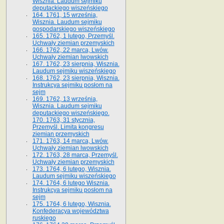
Wisznia. Laudum sejmiku
deputackiego wiszeńskiego
164. 1761, 15 września,
Wisznia. Laudum sejmiku
gospodarskiego wiszeńskiego
165. 1762, 1 lutego, Przemyśl.
Uchwały ziemian przemyskich
166. 1762, 22 marca, Lwów.
Uchwały ziemian lwowskich
167. 1762, 23 sierpnia, Wisznia.
Laudum sejmiku wiszeńskiego
168. 1762, 23 sierpnia, Wisznia.
Instrukcya sejmiku posłom na
sejm
169. 1762, 13 września,
Wisznia. Laudum sejmiku
deputackiego wiszeńskiego.
170. 1763, 31 stycznia,
Przemyśl. Limita kongresu
ziemian przemyskich
171. 1763, 14 marca, Lwów.
Uchwały ziemian lwowskich
172. 1763, 28 marca, Przemyśl.
Uchwały ziemian przemyskich
173. 1764, 6 lutego, Wisznia.
Laudum sejmiku wiszeńskiego
174. 1764, 6 lutego Wisznia.
Instrukcya sejmiku posłom na
sejm
175. 1764, 6 lutego, Wisznia.
Konfederacya województwa
ruskiego