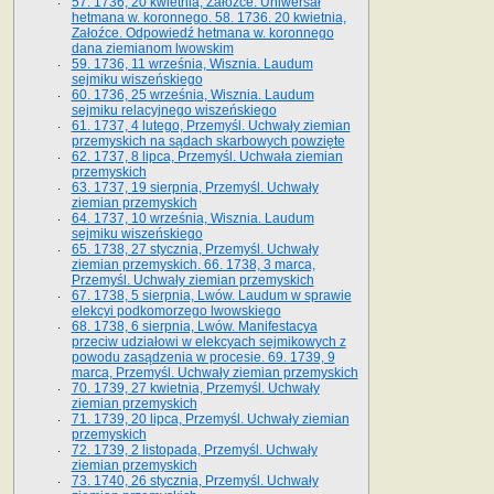
57. 1736, 20 kwietnia, Załoźce. Uniwersał
hetmana w. koronnego. 58. 1736. 20 kwietnia,
Załoźce. Odpowiedź hetmana w. koronnego
dana ziemianom lwowskim
59. 1736, 11 września, Wisznia. Laudum
sejmiku wiszeńskiego
60. 1736, 25 września, Wisznia. Laudum
sejmiku relacyjnego wiszeńskiego
61. 1737, 4 lutego, Przemyśl. Uchwały ziemian
przemyskich na sądach skarbowych powzięte
62. 1737, 8 lipca, Przemyśl. Uchwała ziemian
przemyskich
63. 1737, 19 sierpnia, Przemyśl. Uchwały
ziemian przemyskich
64. 1737, 10 września, Wisznia. Laudum
sejmiku wiszeńskiego
65. 1738, 27 stycznia, Przemyśl. Uchwały
ziemian przemyskich­­. 66. 1738, 3 marca,
Przemyśl. Uchwały ziemian przemyskich­
67. 1738, 5 sierpnia, Lwów. Laudum w sprawie
elekcyi podkomorzego lwowskiego
68. 1738, 6 sierpnia, Lwów. Manifestacya
przeciw udziałowi w elekcyach sejmikowych z
powodu zasądzenia w procesie. 69. 1739, 9
marca, Przemyśl. Uchwały ziemian przemyskich
70. 1739, 27 kwietnia, Przemyśl. Uchwały
ziemian przemyskich
71. 1739, 20 lipca, Przemyśl. Uchwały ziemian
przemyskich
72. 1739, 2 listopada, Przemyśl. Uchwały
ziemian przemyskich
73. 1740, 26 stycznia, Przemyśl. Uchwały