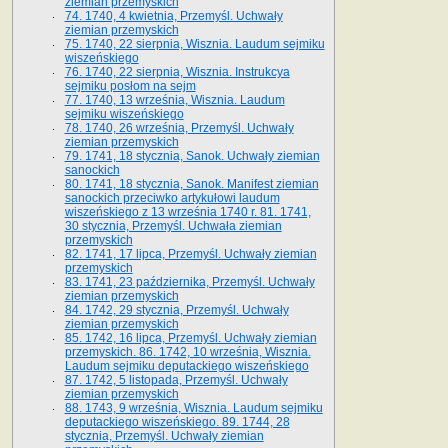
ziemian przemyskich
74. 1740, 4 kwietnia, Przemyśl. Uchwały
ziemian przemyskich
75. 1740, 22 sierpnia, Wisznia. Laudum sejmiku
wiszeńskiego
76. 1740, 22 sierpnia, Wisznia. Instrukcya
sejmiku posłom na sejm
77. 1740, 13 września, Wisznia. Laudum
sejmiku wiszeńskiego
78. 1740, 26 września, Przemyśl. Uchwały
ziemian przemyskich
79. 1741, 18 stycznia, Sanok. Uchwały ziemian
sanockich
80. 1741, 18 stycznia, Sanok. Manifest ziemian
sanockich przeciwko artykułowi laudum
wiszeńskiego z 13 wrze­śnia 1740 r. 81. 1741,
30 stycznia, Przemyśl. Uchwała ziemian
przemyskich
82. 1741, 17 lipca, Przemyśl. Uchwały ziemian
przemyskich
83. 1741, 23 października, Przemyśl. Uchwały
ziemian przemyskich
84. 1742, 29 stycznia, Przemyśl. Uchwały
ziemian przemyskich
85. 1742, 16 lipca, Przemyśl. Uchwały ziemian
przemyskich. 86. 1742, 10 września, Wisznia.
Laudum sejmiku deputackiego wiszeńskiego
87. 1742, 5 listopada, Przemyśl. Uchwały
ziemian przemyskich
88. 1743, 9 września, Wisznia. Laudum sejmiku
deputackiego wiszeńskiego. 89. 1744, 28
stycznia, Przemyśl. Uchwały ziemian