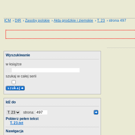
ICM
›
DIR
›
Zasoby polskie
›
Akta grodzkie i ziemskie
›
T. 23
› strona 497
Wyszukiwanie
w książce
szukaj w całej serii
Idź do
strona:
Pobierz pełen tekst
T. 23.txt
Nawigacja