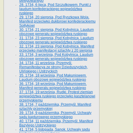
delegowanego
28. 1734, 6 lipca, Pod Szczutkowem. Punkt z
laudum konfederackiego województwa
ruskiego
29. 1734, 20 sierpnia, Pod Ryszkową Wolą.
Manifest przeciwko duktorowi konfederackiemu
Sołtykowi
30. 1734, 21 sierpnia, Pod Kobylnicą. Laudum
obozowe generału województwa ruskiego
31. 1734, 23 sierpnia, Pod Kobylnicą. Laudum
obozowe generału województwa ruskiego
32. 1734, 23 sierpnia, Pod Kobylnicą. Manifest
przeciwko manifestacyi szlachty z 20 sierpnia
33. 1734, 3 września, Pod Kobylnicą. Laudum
obozowe generału województwa ruskiego
34. 1734, 11 września, Przemyśl.
Remanifestacya ze strony Dzieduszyckich,
Ulińskiego i Ustrzyckich
35. 1734, 18 września, Pod Makuniowem.
Laudum obozowe województwa ruskiego
36. 1734, 18 września, Pod Makuniowem.
Manifest generału województwa ruskiego
37. 1734, 19 września, Rudki. Protest ziemian
województwa ruskiego przeciwko kasztelanowi
przemyskiemu
38. 1734, 7 października, Przemyśl. Manifest
szlachty przemyskiej
39. 1734, 9 października, Przemyśl. Uchwały
sądu kapturowego przemyskiego
40. 1734, 11 października, Przemyśl. Manifest
Bazylego Ustrzyckiego
41. 1734, 5 listopada, Sanok. Uchwały sądu