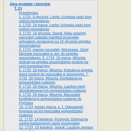
Akta grodzkie i ziemskie
T. 23
Przedmowa
1. 1731, 9 stycznia, Lwów. Uchwała sądu boni
ordinis lwowskiego
2. 1732, 24 marca, Lwów. Uchwała sądu boni
ordinis lwowskiego
3. 1733, 16 stycznia, Sanok. Kilku szlachty
sanockiej zakłada manifest przeciwko
uchwałom zwołanego na 16 stycz­nia sejmiku
wiszeńskiego
4. 1733, marzec początek, Warszawa. Józef
Mniszek marszałek w. kor. do sejmiku
wiszeńskiego. 5. 1733, 16 marca, Wisznia.
Instrukcya sejmiku wiszeńskiego posłom na
sejm konwokacyjny
6. 1733, 18 marca, Wisznia. Instrukcya sejmiku
dana posłom do marszałka w. koronnego. 7.
1733, 20 marca, Wisznia. Konfederacya
województwa ruskiego
8. 1733, 26 marca, Wisznia. Laudum ziem
skonfederowanych województwa ruskiego
9. 1733, 26 marca, Wisznia. Marszałek
konfederacyi województwa ruskiego do
Prymasa
10. 1733, koniec marca, s. 1. Odpowiedź
prymasa na list marszałka województwa
ruskiego
11. 1733, 14 kwietnia, Przemyśl. Ordynacya
sądów kapturowych ziemi przemyskiej
12. 1733, 15 kwietnia, Sanok. Laudum ziemian