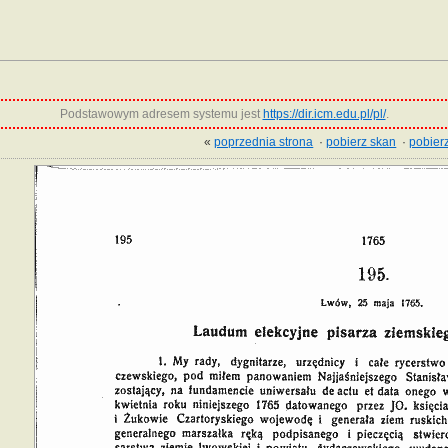
Podstawowym adresem systemu jest
https://dir.icm.edu.pl/pl/
.
«
poprzednia strona
·
pobierz skan
·
pobierz