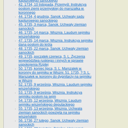
kapturowego sanockiego
42. 1734, 10 listopada, Przemyśl. Instrukcya
posłom ziemi przemyskiej do marszałka w.
koronnego
44. 1734, 4 grudnia, Sanok. Uchwały sądu
kapturowego sanockiego
45. 1735, 3 marca, Sanok. Uchwały ziemian
sanockich
46. 1735, 14 marca, Wisznia. Laudum sejmiku
wiszeńskiego
47. 1735, 14 marca, Wisznia. Instrukcya sejmiku
dana posłom do króla
48. 1735, 22 marca, Sanok. Uchwały ziemian
sanockich
49. 1735, początek czerwca, S. L. Życzenia
województwa ruskiego i innych w sprawie
uspokojenia Rzptej
50. 1735, koniec lipca, S. L. Marszałek w.
koronny do sejmiku w Wiszni. 51. 1735, ? S. L.
Marszałek w. koronny do dygnitarzy na sejmiku
w Wiszni
52. 1735, 9 września, Wisznia. Laudum sejmiku
wiszeńskiego
53. 1735, 9 września, Wisznia. Instrukcya
sejmiku posłom na sejm
54. 1735, 12 września, Wisznia. Laudum
sejmiku wiszeńskiego deputackiego
55. 1735, 13 września, Wisznia. Uchwała
ziemian sanockich powzięta na sejmiku
wiszeńskim
56. 1736, 27 lutego, Sanok. Uchwały ziemian
sanockich