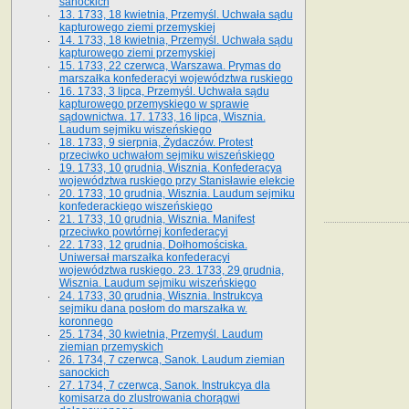
sanockich
13. 1733, 18 kwietnia, Przemyśl. Uchwała sądu
kapturowego ziemi przemyskiej
14. 1733, 18 kwietnia, Przemyśl. Uchwała sądu
kapturowego ziemi przemyskiej
15. 1733, 22 czerwca, Warszawa. Prymas do
marszałka konfederacyi województwa ruskiego
16. 1733, 3 lipca, Przemyśl. Uchwała sądu
kapturowego przemyskiego w sprawie
sądownictwa. 17. 1733, 16 lipca, Wisznia.
Laudum sejmiku wiszeńskiego
18. 1733, 9 sierpnia, Żydaczów. Protest
przeciwko uchwałom sejmiku wiszeńskiego
19. 1733, 10 grudnia, Wisznia. Konfederacya
województwa ruskiego przy Stanisławie elekcie
20. 1733, 10 grudnia, Wisznia. Laudum sejmiku
konfederackiego wiszeńskiego
21. 1733, 10 grudnia, Wisznia. Manifest
przeciwko powtórnej konfederacyi
22. 1733, 12 grudnia, Dołhomościska.
Uniwersał marszałka konfederacyi
województwa ruskiego. 23. 1733, 29 grudnia,
Wisznia. Laudum sejmiku wiszeńskiego
24. 1733, 30 grudnia, Wisznia. Instrukcya
sejmiku dana posłom do marszałka w.
koronnego
25. 1734, 30 kwietnia, Przemyśl. Laudum
ziemian przemyskich
26. 1734, 7 czerwca, Sanok. Laudum ziemian
sanockich
27. 1734, 7 czerwca, Sanok. Instrukcya dla
komisarza do zlustrowania chorągwi