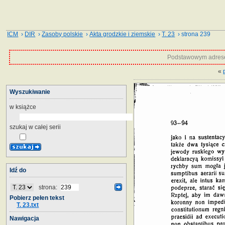
ICM
›
DIR
›
Zasoby polskie
›
Akta grodzkie i ziemskie
›
T. 23
› strona 239
Podstawowym adrese
«
Wyszukiwanie
w książce
szukaj w całej serii
Idź do
strona:
Pobierz pełen tekst
T. 23.txt
Nawigacja