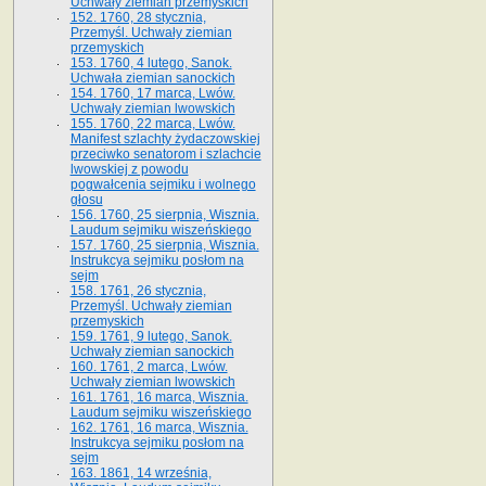
Uchwały ziemian przemyskich
152. 1760, 28 stycznia,
Przemyśl. Uchwały ziemian
przemyskich
153. 1760, 4 lutego, Sanok.
Uchwała ziemian sanockich
154. 1760, 17 marca, Lwów.
Uchwały ziemian lwowskich
155. 1760, 22 marca, Lwów.
Manifest szlachty żydaczowskiej
przeciwko senatorom i szlachcie
lwowskiej z po­wodu
pogwałcenia sejmiku i wolnego
głosu
156. 1760, 25 sierpnia, Wisznia.
Laudum sejmiku wiszeńskiego
157. 1760, 25 sierpnia, Wisznia.
Instrukcya sejmiku posłom na
sejm
158. 1761, 26 stycznia,
Przemyśl. Uchwały ziemian
przemyskich
159. 1761, 9 lutego, Sanok.
Uchwały ziemian sanockich
160. 1761, 2 marca, Lwów.
Uchwały ziemian lwowskich
161. 1761, 16 marca, Wisznia.
Laudum sejmiku wiszeńskiego
162. 1761, 16 marca, Wisznia.
Instrukcya sejmiku posłom na
sejm
163. 1861, 14 września,