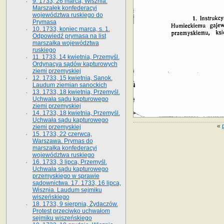
9. 1733, 26 marca, Wisznia.
Marszałek konfederacyi
województwa ruskiego do
Prymasa
10. 1733, koniec marca, s. 1.
Odpowiedź prymasa na list
marszałka województwa
ruskiego
11. 1733, 14 kwietnia, Przemyśl.
Ordynacya sądów kapturowych
ziemi przemyskiej
12. 1733, 15 kwietnia, Sanok.
Laudum ziemian sanockich
13. 1733, 18 kwietnia, Przemyśl.
Uchwała sądu kapturowego
ziemi przemyskiej
14. 1733, 18 kwietnia, Przemyśl.
Uchwała sądu kapturowego
«
ziemi przemyskiej
15. 1733, 22 czerwca,
Warszawa. Prymas do
marszałka konfederacyi
województwa ruskiego
16. 1733, 3 lipca, Przemyśl.
Uchwała sądu kapturowego
przemyskiego w sprawie
sądownictwa. 17. 1733, 16 lipca,
Wisznia. Laudum sejmiku
wiszeńskiego
18. 1733, 9 sierpnia, Żydaczów.
Protest przeciwko uchwałom
sejmiku wiszeńskiego