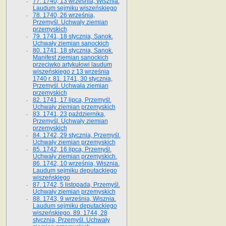
77. 1740, 13 września, Wisznia.
Laudum sejmiku wiszeńskiego
78. 1740, 26 września,
Przemyśl. Uchwały ziemian
przemyskich
79. 1741, 18 stycznia, Sanok.
Uchwały ziemian sanockich
80. 1741, 18 stycznia, Sanok.
Manifest ziemian sanockich
przeciwko artykułowi laudum
wiszeńskiego z 13 wrze­śnia
1740 r. 81. 1741, 30 stycznia,
Przemyśl. Uchwała ziemian
przemyskich
82. 1741, 17 lipca, Przemyśl.
Uchwały ziemian przemyskich
83. 1741, 23 października,
Przemyśl. Uchwały ziemian
przemyskich
84. 1742, 29 stycznia, Przemyśl.
Uchwały ziemian przemyskich
85. 1742, 16 lipca, Przemyśl.
Uchwały ziemian przemyskich.
86. 1742, 10 września, Wisznia.
Laudum sejmiku deputackiego
wiszeńskiego
87. 1742, 5 listopada, Przemyśl.
Uchwały ziemian przemyskich
88. 1743, 9 września, Wisznia.
Laudum sejmiku deputackiego
wiszeńskiego. 89. 1744, 28
stycznia, Przemyśl. Uchwały