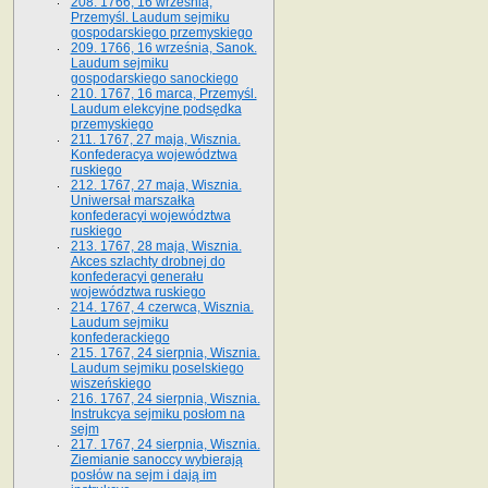
208. 1766, 16 września,
Przemyśl. Laudum sejmiku
gospodarskiego przemyskiego
209. 1766, 16 września, Sanok.
Laudum sejmiku
gospodarskiego sanockiego
210. 1767, 16 marca, Przemyśl.
Laudum elekcyjne podsędka
przemyskiego
211. 1767, 27 maja, Wisznia.
Konfederacya województwa
ruskiego
212. 1767, 27 maja, Wisznia.
Uniwersał marszałka
konfederacyi województwa
ruskiego
213. 1767, 28 maja, Wisznia.
Akces szlachty drobnej do
konfederacyi generału
województwa ruskiego
214. 1767, 4 czerwca, Wisznia.
Laudum sejmiku
konfederackiego
215. 1767, 24 sierpnia, Wisznia.
Laudum sejmiku poselskiego
wiszeńskiego
216. 1767, 24 sierpnia, Wisznia.
Instrukcya sejmiku posłom na
sejm
217. 1767, 24 sierpnia, Wisznia.
Ziemianie sanoccy wybierają
posłów na sejm i dają im