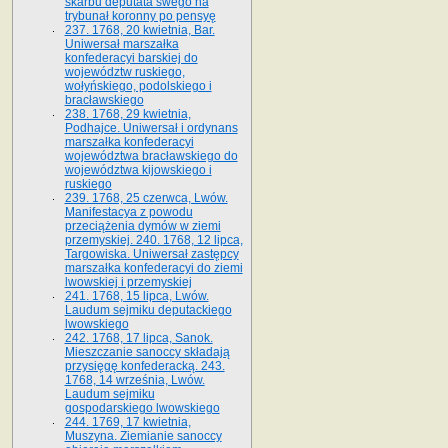
skarbu deputata swego na
trybunał koronny po pensyę
237. 1768, 20 kwietnia, Bar.
Uniwersał marszałka
konfederacyi barskiej do
województw ruskiego,
wołyńskiego, podolskiego i
bracławskiego
238. 1768, 29 kwietnia,
Podhajce. Uniwersał i ordynans
marszałka konfederacyi
województwa bracławskiego do
wo­jewództwa kijowskiego i
ruskiego
239. 1768, 25 czerwca, Lwów.
Manifestacya z powodu
przeciążenia dymów w ziemi
przemyskiej. 240. 1768, 12 lipca,
Targowiska. Uniwersał zastępcy
marszałka konfederacyi do ziemi
lwowskiej i przemyskiej
241. 1768, 15 lipca, Lwów.
Laudum sejmiku deputackiego
lwowskiego
242. 1768, 17 lipca, Sanok.
Mieszczanie sanoccy składają
przysięgę konfederacką. 243.
1768, 14 września, Lwów.
Laudum sejmiku
gospodarskiego lwowskiego
244. 1769, 17 kwietnia,
Muszyna. Ziemianie sanoccy