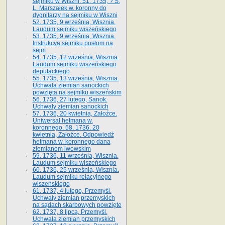
sejmiku w Wiszni. 51. 1735, ? S.
L. Marszałek w. koronny do
dygnitarzy na sejmiku w Wiszni
52. 1735, 9 września, Wisznia.
Laudum sejmiku wiszeńskiego
53. 1735, 9 września, Wisznia.
Instrukcya sejmiku posłom na
sejm
54. 1735, 12 września, Wisznia.
Laudum sejmiku wiszeńskiego
deputackiego
55. 1735, 13 września, Wisznia.
Uchwała ziemian sanockich
powzięta na sejmiku wiszeńskim
56. 1736, 27 lutego, Sanok.
Uchwały ziemian sanockich
57. 1736, 20 kwietnia, Załoźce.
Uniwersał hetmana w.
koronnego. 58. 1736. 20
kwietnia, Załoźce. Odpowiedź
hetmana w. koronnego dana
ziemianom lwowskim
59. 1736, 11 września, Wisznia.
Laudum sejmiku wiszeńskiego
60. 1736, 25 września, Wisznia.
Laudum sejmiku relacyjnego
wiszeńskiego
61. 1737, 4 lutego, Przemyśl.
Uchwały ziemian przemyskich
na sądach skarbowych powzięte
62. 1737, 8 lipca, Przemyśl.
Uchwała ziemian przemyskich