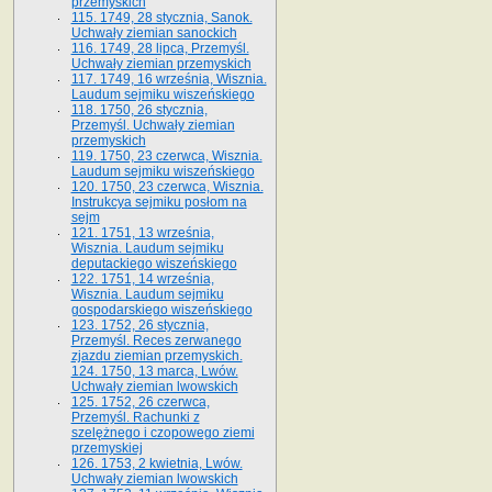
przemyskich
115. 1749, 28 stycznia, Sanok.
Uchwały ziemian sanockich
116. 1749, 28 lipca, Przemyśl.
Uchwały ziemian przemyskich
117. 1749, 16 września, Wisznia.
Laudum sejmiku wiszeńskiego
118. 1750, 26 stycznia,
Przemyśl. Uchwały ziemian
przemyskich
119. 1750, 23 czerwca, Wisznia.
Laudum sejmiku wiszeńskiego
120. 1750, 23 czerwca, Wisznia.
Instrukcya sejmiku posłom na
sejm
121. 1751, 13 września,
Wisznia. Laudum sejmiku
deputackiego wiszeńskiego
122. 1751, 14 września,
Wisznia. Laudum sejmiku
gospodarskiego wiszeńskiego
123. 1752, 26 stycznia,
Przemyśl. Reces zerwanego
zjazdu ziemian przemyskich.
124. 1750, 13 marca, Lwów.
Uchwały ziemian lwowskich
125. 1752, 26 czerwca,
Przemyśl. Rachunki z
szelężnego i czopowego ziemi
przemyskiej
126. 1753, 2 kwietnia, Lwów.
Uchwały ziemian lwowskich