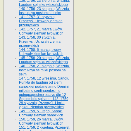
139. 1756, 23 sierpnia, Wisznia.
Laudum sejmiku wiszeńskiego
140. 1756, 23 sierpnia, Wisznia.
Instrukcya posłom na sejm
141. 1757, 31 stycznia,
Przemyśl. Uchwały ziemian
przemyskich
142. 1757, 21 marca Lwów.
Uchwały ziemian lwowskich
143. 1758, 30 stycznia,
Przemyśl. Uchwały ziemian
przemyskich
144. 1758, 6 marca, Lwów.
Uchwały ziemian lwowskich
145. 1758, 20 sierpnia, Wisznia.
Laudum sejmiku wiszeńskiego
146. 1758, 21 sierpnia, Wisznia.
Instrukcya sejmiku posłom na
sejm
147. 1758, 12 września, Sanok.
Punkta do laudum od ziemi
sanockiej podane anno Domini
milesimo septingentesimo
quinquagesimo octavo die 12
Septembris spisane. 148. 1759,
29 stycznia, Przemyśl. Limita
zjazdu ziemian przemyskich
149. 1759, 5 lutego, Sanok.
Uchwały ziemian sanockich
150. 1759, 26 marca, Lwów.
Uchwały ziemian lwowskich
151. 1759, 2 kwietnia, Przemyśl.