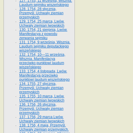
127. 1753, 11 września, Wisznia.
Laudum sejmiku wiszeńskiego
128. 1754, 28 stycznia,
Przemyśl. Uchwały ziemian
przemyskich
129. 1754, 25 marca, Lwów.
Uchwały ziemian lwowskich
130. 1754, 21 sierpnia, Lwów.
Manifestacya z powodu
zerwania sejmiku
131. 1754, 9 września, Wisznia.
Laudum sejmiku deputackiego
wiszeńskiego
132. 1754, 10—11 września,
Wisznia. Manifestacya
przeciwko punktowi laudum
wiszeńskiego
133. 1754, 4 listopada, Lwów.
Manifestacya przeciwko
punktowi laudum wiszeńskiego
134. 1755, 27 stycznia,
Przemyśl. Uchwały ziemian
przemyskich
135. 1755, 10 marca, Lwów.
Uchwały ziemian lwowskich
136. 1756, 26 stycznia,
Przemyśl. Uchwały ziemian
przemyskich
137. 1756, 29 marca Lwów.
Uchwały ziemian lwowskich
138. 1756, 4 maja, Przemyśl.
Uchwały ziemian przemyskich.