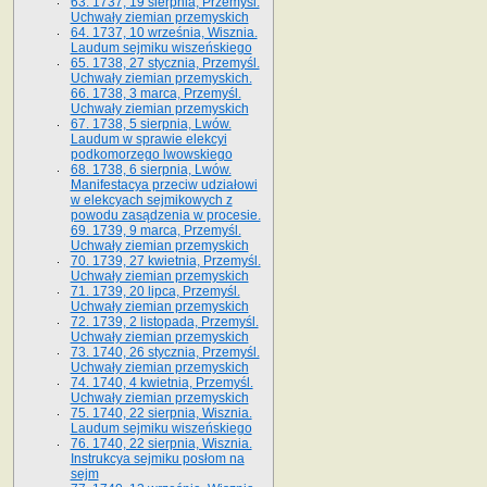
63. 1737, 19 sierpnia, Przemyśl.
Uchwały ziemian przemyskich
64. 1737, 10 września, Wisznia.
Laudum sejmiku wiszeńskiego
65. 1738, 27 stycznia, Przemyśl.
Uchwały ziemian przemyskich­­.
66. 1738, 3 marca, Przemyśl.
Uchwały ziemian przemyskich­
67. 1738, 5 sierpnia, Lwów.
Laudum w sprawie elekcyi
podkomorzego lwowskiego
68. 1738, 6 sierpnia, Lwów.
Manifestacya przeciw udziałowi
w elekcyach sejmikowych z
powodu zasądzenia w procesie.
69. 1739, 9 marca, Przemyśl.
Uchwały ziemian przemyskich
70. 1739, 27 kwietnia, Przemyśl.
Uchwały ziemian przemyskich
71. 1739, 20 lipca, Przemyśl.
Uchwały ziemian przemyskich
72. 1739, 2 listopada, Przemyśl.
Uchwały ziemian przemyskich
73. 1740, 26 stycznia, Przemyśl.
Uchwały ziemian przemyskich
74. 1740, 4 kwietnia, Przemyśl.
Uchwały ziemian przemyskich
75. 1740, 22 sierpnia, Wisznia.
Laudum sejmiku wiszeńskiego
76. 1740, 22 sierpnia, Wisznia.
Instrukcya sejmiku posłom na
sejm