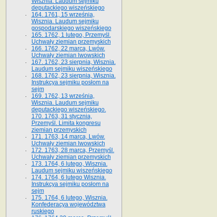
Wisznia. Laudum sejmiku
deputackiego wiszeńskiego
164. 1761, 15 września,
Wisznia. Laudum sejmiku
gospodarskiego wiszeńskiego
165. 1762, 1 lutego, Przemyśl.
Uchwały ziemian przemyskich
166. 1762, 22 marca, Lwów.
Uchwały ziemian lwowskich
167. 1762, 23 sierpnia, Wisznia.
Laudum sejmiku wiszeńskiego
168. 1762, 23 sierpnia, Wisznia.
Instrukcya sejmiku posłom na
sejm
169. 1762, 13 września,
Wisznia. Laudum sejmiku
deputackiego wiszeńskiego.
170. 1763, 31 stycznia,
Przemyśl. Limita kongresu
ziemian przemyskich
171. 1763, 14 marca, Lwów.
Uchwały ziemian lwowskich
172. 1763, 28 marca, Przemyśl.
Uchwały ziemian przemyskich
173. 1764, 6 lutego, Wisznia.
Laudum sejmiku wiszeńskiego
174. 1764, 6 lutego Wisznia.
Instrukcya sejmiku posłom na
sejm
175. 1764, 6 lutego, Wisznia.
Konfederacya województwa
ruskiego