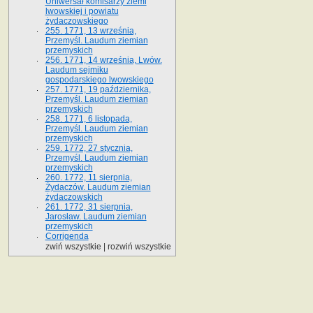
Uniwersał komisarzy ziemi
lwowskiej i powiatu
żydaczowskiego
255. 1771, 13 września,
Przemyśl. Laudum ziemian
przemyskich
256. 1771, 14 września, Lwów.
Laudum sejmiku
gospodarskiego lwowskiego
257. 1771, 19 października,
Przemyśl. Laudum ziemian
przemyskich
258. 1771, 6 listopada,
Przemyśl. Laudum ziemian
przemyskich
259. 1772, 27 stycznia,
Przemyśl. Laudum ziemian
przemyskich
260. 1772, 11 sierpnia,
Żydaczów. Laudum ziemian
żydaczowskich
261. 1772, 31 sierpnia,
Jarosław. Laudum ziemian
przemyskich
Corrigenda
zwiń wszystkie
|
rozwiń wszystkie