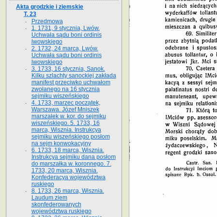
Akta grodzkie i ziemskie
T. 23
Przedmowa
1. 1731, 9 stycznia, Lwów.
Uchwała sądu boni ordinis
lwowskiego
2. 1732, 24 marca, Lwów.
Uchwała sądu boni ordinis
lwowskiego
3. 1733, 16 stycznia, Sanok.
Kilku szlachty sanockiej zakłada
manifest przeciwko uchwałom
zwołanego na 16 stycz­nia
sejmiku wiszeńskiego
4. 1733, marzec początek,
Warszawa. Józef Mniszek
marszałek w. kor. do sejmiku
wiszeńskiego. 5. 1733, 16
marca, Wisznia. Instrukcya
sejmiku wiszeńskiego posłom
na sejm konwokacyjny
6. 1733, 18 marca, Wisznia.
Instrukcya sejmiku dana posłom
do marszałka w. koronnego. 7.
1733, 20 marca, Wisznia.
Konfederacya województwa
ruskiego
8. 1733, 26 marca, Wisznia.
Laudum ziem
skonfederowanych
województwa ruskiego