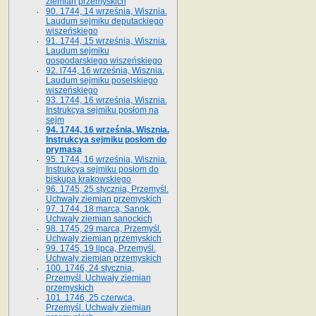
ziemian przemyskich
90. 1744, 14 września, Wisznia.
Laudum sejmiku deputackiego
wiszeńskiego
91. 1744, 15 września, Wisznia.
Laudum sejmiku
gospodarskiego wiszeńskiego
92. l744, 16 września, Wisznia.
Laudum sejmiku poselskiego
wiszeńskiego
93. 1744, 16 września, Wisznia.
Instrukcya sejmiku posłom na
sejm
94. 1744, 16 września, Wisznia.
Instrukcya sejmiku posłom do
prymasa
95. 1744, 16 września, Wisznia.
Instrukcya sejmiku posłom do
biskupa krakowskiego
96. 1745, 25 stycznia, Przemyśl.
Uchwały ziemian przemyskich
97. 1744, 18 marca, Sanok.
Uchwały ziemian sanockich
98. 1745, 29 marca, Przemyśl.
Uchwały ziemian przemyskich
99. 1745, 19 lipca, Przemyśl.
Uchwały ziemian przemyskich
100. 1746, 24 stycznia,
Przemyśl. Uchwały ziemian
przemyskich
101. 1746, 25 czerwca,
Przemyśl. Uchwały ziemian