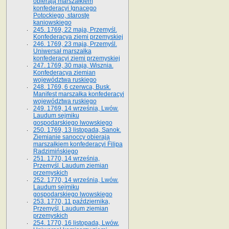
obierają marszałkiem
konfederacyi Ignacego
Potockiego, starostę
kaniowskiego
245. 1769, 22 maja, Przemyśl.
Konfederacya ziemi przemyskiej
246. 1769, 23 maja, Przemyśl.
Uniwersał marszałka
konfederacyi ziemi przemyskiej
247. 1769, 30 maja, Wisznia.
Konfederacya ziemian
województwa ruskiego
248. 1769, 6 czerwca, Busk.
Manifest marszałka konfederacyi
województwa ruskiego
249. 1769, 14 września, Lwów.
Laudum sejmiku
gospodarskiego lwowskiego
250. 1769, 13 listopada, Sanok.
Ziemianie sanoccy obierają
marszałkiem konfederacyi Filipa
Radzimińskiego
251. 1770, 14 września,
Przemyśl. Laudum ziemian
przemyskich
252. 1770, 14 września, Lwów.
Laudum sejmiku
gospodarskiego lwowskiego
253. 1770, 11 października,
Przemyśl. Laudum ziemian
przemyskich
254. 1770, 16 listopada, Lwów.