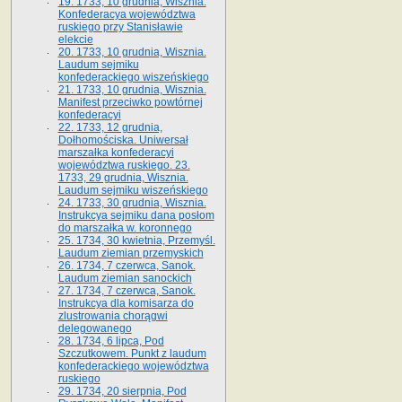
19. 1733, 10 grudnia, Wisznia.
Konfederacya województwa
ruskiego przy Stanisławie
elekcie
20. 1733, 10 grudnia, Wisznia.
Laudum sejmiku
konfederackiego wiszeńskiego
21. 1733, 10 grudnia, Wisznia.
Manifest przeciwko powtórnej
konfederacyi
22. 1733, 12 grudnia,
Dołhomościska. Uniwersał
marszałka konfederacyi
województwa ruskiego. 23.
1733, 29 grudnia, Wisznia.
Laudum sejmiku wiszeńskiego
24. 1733, 30 grudnia, Wisznia.
Instrukcya sejmiku dana posłom
do marszałka w. koronnego
25. 1734, 30 kwietnia, Przemyśl.
Laudum ziemian przemyskich
26. 1734, 7 czerwca, Sanok.
Laudum ziemian sanockich
27. 1734, 7 czerwca, Sanok.
Instrukcya dla komisarza do
zlustrowania chorągwi
delegowanego
28. 1734, 6 lipca, Pod
Szczutkowem. Punkt z laudum
konfederackiego województwa
ruskiego
29. 1734, 20 sierpnia, Pod