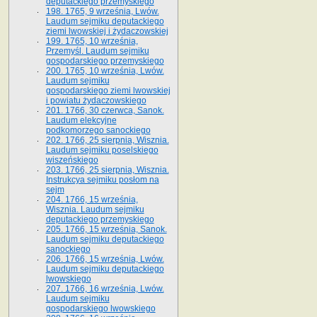
deputackiego przemyskiego
198. 1765, 9 września, Lwów.
Laudum sejmiku deputackiego
ziemi lwowskiej i żydaczowskiej
199. 1765, 10 września,
Przemyśl. Laudum sejmiku
gospodarskiego przemyskiego
200. 1765, 10 września, Lwów.
Laudum sejmiku
gospodarskiego ziemi lwowskiej
i powiatu żydaczowskiego
201. 1766, 30 czerwca, Sanok.
Laudum elekcyjne
podkomorzego sanockiego
202. 1766, 25 sierpnia, Wisznia.
Laudum sejmiku poselskiego
wiszeńskiego
203. 1766, 25 sierpnia, Wisznia.
Instrukcya sejmiku posłom na
sejm
204. 1766, 15 września,
Wisznia. Laudum sejmiku
deputackiego przemyskiego
205. 1766, 15 września, Sanok.
Laudum sejmiku deputackiego
sanockiego
206. 1766, 15 września, Lwów.
Laudum sejmiku deputackiego
lwowskiego
207. 1766, 16 września, Lwów.
Laudum sejmiku
gospodarskiego lwowskiego