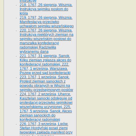
instrukcyę
218. 1767, 26 sierpnia, Wisznia.
Instrukcya sejmiku posłom do
króla
219. 1797, 26 sierpnia, Wisznia.
Manifestacya przeciwko
uchwałom sejmiku wiszeńskiego
220. 1767, 26 sierpnia, Wisznia.
Instrukcya niektórych ziemian na
sejmiku wiszeńskim posłowi do
marszałka konfe­deracyi
radomskiej Radziwiłła
wybranemu dana
221. 1767, 31 sierpnia, Sanok.
Kilku ziemian zgłasza akces do
konfederacyi radomskiej. 222.
1767, 1 września, Warszawa.
Pozew przed sąd konfederacki
223. 1767, 1 września, Sanok.
Protest ziemian sanockich z
powodu obranych w Wiszni na
sejmiku przedsejmo­wym posłów
224. 1767, 2 września, Uherce.
Kasztelan sanocki odstępuje od
protestacyi przeciwko sejmikowi
wiszeńskiemu uczynionej. 225.
1767, 5 września, Sanok. Akces
ziemian sanockich do
konfederacyi radomskiej
226. 1767, 3 września, Lwów.
Stefan Hordyński poseł ziemi
lwowskiej zakłada manifest przy