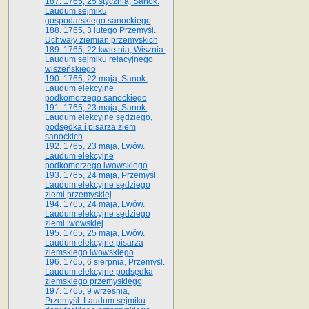
187. 1765, 25 stycznia, Sanok.
Laudum sejmiku
gospodarskiego sanockiego
188. 1765, 3 lutego Przemyśl.
Uchwały ziemian przemyskich
189. 1765, 22 kwietnia, Wisznia.
Laudum sejmiku relacyjnego
wiszeńskiego
190. 1765, 22 maja, Sanok.
Laudum elekcyjne
podkomorzego sanockiego
191. 1765, 23 maja, Sanok.
Laudum elekcyjne sędziego,
podsędka i pisarza ziem
sanockich
192. 1765, 23 maja, Lwów.
Laudum elekcyjne
podkomorzego lwowskiego
193. 1765, 24 maja, Przemyśl.
Laudum elekcyjne sędziego
ziemi przemyskiej
194. 1765, 24 maja, Lwów.
Laudum elekcyjne sędziego
ziemi lwowskiej
195. 1765, 25 maja, Lwów.
Laudum elekcyjne pisarza
ziemskiego lwowskiego
196. 1765, 6 sierpnia, Przemyśl.
Laudum elekcyjne podsędka
ziemskiego przemyskiego
197. 1765, 9 września,
Przemyśl. Laudum sejmiku