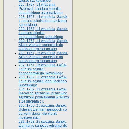
wierze św. ka­tolickiej
227. 1767, 14 września,
Przemyśl. Laudum sejmiku
deputackiego przemyskiego
228. 1767, 14 września, Sanok.
Laudum sejmiku deputackiego
sanockiego
229. 1767, 14 września, Sanok.
Laudum sejmiku
gospodarskiego sanockiego
230. 1767, 14 września, Sanok.
Akces ziemian sanockich do
konfederacyi radomskiej
231. 1767, 15 września, Sanok.
Akces ziemian sanockich do
konfederacyi radomskiej
232. 1767, 16 września, Lwów.
Laudum sejmiku
gospodarskiego lwowskiego
233. 1767, 16 września, Lwów.
Laudum sejmiku deputackiego
lwowskiego
234. 1767, 23 września, Lwów.
Reces od sprzeciwu przeciwko
sejmikowi poselskiemu w Wiszni
z 24 sierpnia t. r.
235. 1768, 25 stycznia, Sanok.
Uchwały ziemian sanockich co
do kontrybucyi dla wojsk
moskiewskich
236. 1768, 25 stycznia, Sanok.
Ziemianie sanoccy odsyłają do