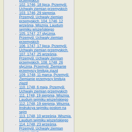
przemyskich
102. 1746, 18 lipca, Przemyśl.
Uchwały ziemian przemyskich
103. 1746, 29 sierpnia,
Przemyśl. Uchwały ziemian
przemyskich. 104. 1746, 12
września, Wisznia. Laudum
sejmiku wiszeńskiego
105. 1747, 27 stycznia,
Przemyśl. Uchwały ziemian
przemyskich
106. 1747, 17 lipca, Przemyśl.
Uchwały ziemian przemyskich.
107. 1747, 25 września,
Przemyśl. Uchwały ziemian
przemyskich. 108. 1748, 26
stycznia, Przemyśl. Ziemianie
przemyscy limitują zjazd
109. 1748, 11 marca, Przemyśl.
Ziemianie przemyscy limitują
zjazd
110. 1748, 6 maja, Przemyśl.
Uchwały ziemian przemyskich
111. 1748, 19 sierpnia, Wisznia.
Laudum sejmiku wiszeńskiego
112. 1748, 19 sierpnia, Wisznia.
Instrukcya sejmiku posłom na
sejm
113. 1748, 10 września, Wisznia.
Laudum sejmiku wiszeńskiego
114. 1748, 23 września,
Przemyśl. Uchwały ziemian