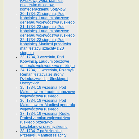
Ryszkową Wolą. Manifest
przeciwko duktorowi
konfederackiemu Sołtykowi
30. 1734, 21 sierpnia, Pod
Kobylnicą. Laudum obozowe
generału województwa ruskiego
31. 1734, 23 sierpnia, Pod
Kobylnicą. Laudum obozowe
generału województwa ruskiego
32. 1734, 23 sierpnia, Pod
Kobylnicą. Manifest przeciwko
manifestacyi szlachty z 20
sierpnia
33. 1734, 3 września, Pod
Kobylnicą. Laudum obozowe
generału województwa ruskiego
34. 1734, 11 września, Przemyśl.
Remanifestacya ze strony
Dzieduszyckich, Ulińskiego i
Ustrzyckich
35. 1734, 18 września, Pod
Makuniowem. Laudum obozowe
województwa ruskiego
36. 1734, 18 września, Pod
Makuniowem. Manifest generału
województwa ruskiego
37. 1734, 19 września, Rudki.
Protest ziemian województwa
ruskiego przeciwko
kasztelanowi przemyskiemu
38. 1734, 7 października,
Przemyśl. Manifest szlachty