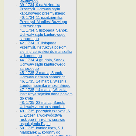
przemyskiej
39. 1734, 9 października,
Przemyśl. Uchwały sądu
kapturowego przemyskiego
40. 1734, 11 października,
Przemyśl. Manifest Bazylego
Ustrzyckiego
41. 1734, 5 listopada, Sanok.
Uchwały sądu kapturowego
sanockiego
42. 1734, 10 listopada,
Przemyśl. Instrukcya posłom
ziemi przemyskiej do marszałka
w. koronnego
44. 1734, 4 grudnia, Sanok.
Uchwały sądu kapturowego
sanockiego
45. 1735, 3 marca, Sanok.
Uchwały ziemian sanockich
46. 1735, 14 marca, Wisznia.
Laudum sejmiku wiszeńskiego
47. 1735, 14 marca, Wisznia.
Instrukcya sejmiku dana posłom
do króla
48. 1735, 22 marca, Sanok.
Uchwały ziemian sanockich
49. 1735, początek czerwca, S.
L. Życzenia województwa
ruskiego i innych w sprawie
uspokojenia Rzptej
50. 1735, koniec lipca, S. L.
Marszałek w. koronny do