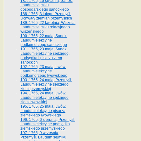
187. 1765, 25 stycznia, Sanok.
Laudum sejmiku
gospodarskiego sanockiego
188. 1765, 3 lutego Przemyśl.
Uchwały ziemian przemyskich
189. 1765, 22 kwietnia, Wisznia.
Laudum sejmiku relacyjnego
wiszeńskiego
190. 1765, 22 maja, Sanok.
Laudum elekcyjne
podkomorzego sanockiego
191. 1765, 23 maja, Sanok.
Laudum elekcyjne sędziego,
podsędka i pisarza ziem
sanockich
192. 1765, 23 maja, Lwów.
Laudum elekcyjne
podkomorzego lwowskiego
193. 1765, 24 maja, Przemyśl.
Laudum elekcyjne sędziego
ziemi przemyskiej
194. 1765, 24 maja, Lwów.
Laudum elekcyjne sędziego
ziemi lwowskiej
195. 1765, 25 maja, Lwów.
Laudum elekcyjne pisarza
ziemskiego lwowskiego
196. 1765, 6 sierpnia, Przemyśl.
Laudum elekcyjne podsędka
ziemskiego przemyskiego
197. 1765, 9 września,
Przemyśl. Laudum sejmiku