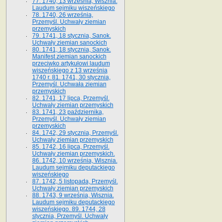
77. 1740, 13 września, Wisznia.
Laudum sejmiku wiszeńskiego
78. 1740, 26 września,
Przemyśl. Uchwały ziemian
przemyskich
79. 1741, 18 stycznia, Sanok.
Uchwały ziemian sanockich
80. 1741, 18 stycznia, Sanok.
Manifest ziemian sanockich
przeciwko artykułowi laudum
wiszeńskiego z 13 wrze­śnia
1740 r. 81. 1741, 30 stycznia,
Przemyśl. Uchwała ziemian
przemyskich
82. 1741, 17 lipca, Przemyśl.
Uchwały ziemian przemyskich
83. 1741, 23 października,
Przemyśl. Uchwały ziemian
przemyskich
84. 1742, 29 stycznia, Przemyśl.
Uchwały ziemian przemyskich
85. 1742, 16 lipca, Przemyśl.
Uchwały ziemian przemyskich.
86. 1742, 10 września, Wisznia.
Laudum sejmiku deputackiego
wiszeńskiego
87. 1742, 5 listopada, Przemyśl.
Uchwały ziemian przemyskich
88. 1743, 9 września, Wisznia.
Laudum sejmiku deputackiego
wiszeńskiego. 89. 1744, 28
stycznia, Przemyśl. Uchwały