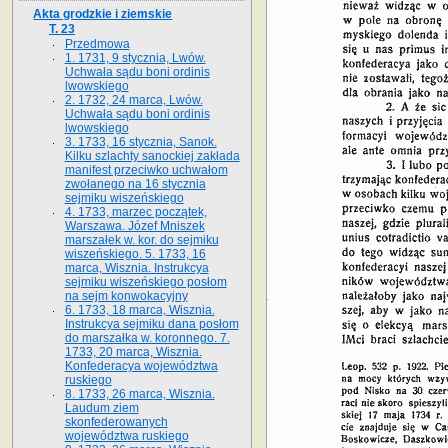
Akta grodzkie i ziemskie
T. 23
Przedmowa
1. 1731, 9 stycznia, Lwów.
Uchwała sądu boni ordinis
lwowskiego
2. 1732, 24 marca, Lwów.
Uchwała sądu boni ordinis
lwowskiego
3. 1733, 16 stycznia, Sanok.
Kilku szlachty sanockiej zakłada
manifest przeciwko uchwałom
zwołanego na 16 stycz­nia
sejmiku wiszeńskiego
4. 1733, marzec początek,
Warszawa. Józef Mniszek
marszałek w. kor. do sejmiku
wiszeńskiego. 5. 1733, 16
marca, Wisznia. Instrukcya
sejmiku wiszeńskiego posłom
na sejm konwokacyjny
6. 1733, 18 marca, Wisznia.
Instrukcya sejmiku dana posłom
do marszałka w. koronnego. 7.
1733, 20 marca, Wisznia.
Konfederacya województwa
ruskiego
8. 1733, 26 marca, Wisznia.
Laudum ziem
skonfederowanych
województwa ruskiego