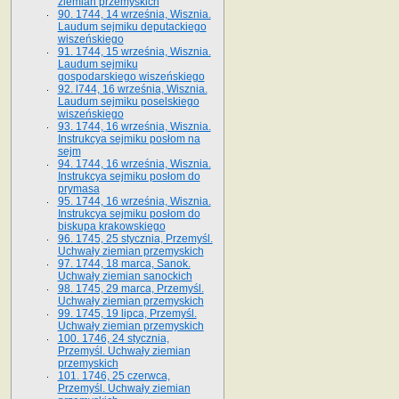
ziemian przemyskich
90. 1744, 14 września, Wisznia.
Laudum sejmiku deputackiego
wiszeńskiego
91. 1744, 15 września, Wisznia.
Laudum sejmiku
gospodarskiego wiszeńskiego
92. l744, 16 września, Wisznia.
Laudum sejmiku poselskiego
wiszeńskiego
93. 1744, 16 września, Wisznia.
Instrukcya sejmiku posłom na
sejm
94. 1744, 16 września, Wisznia.
Instrukcya sejmiku posłom do
prymasa
95. 1744, 16 września, Wisznia.
Instrukcya sejmiku posłom do
biskupa krakowskiego
96. 1745, 25 stycznia, Przemyśl.
Uchwały ziemian przemyskich
97. 1744, 18 marca, Sanok.
Uchwały ziemian sanockich
98. 1745, 29 marca, Przemyśl.
Uchwały ziemian przemyskich
99. 1745, 19 lipca, Przemyśl.
Uchwały ziemian przemyskich
100. 1746, 24 stycznia,
Przemyśl. Uchwały ziemian
przemyskich
101. 1746, 25 czerwca,
Przemyśl. Uchwały ziemian