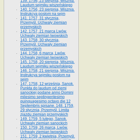
139. 1756, 23 sierpnia, Wisznia.
Laudum sejmiku wiszeńskiego
140. 1756, 23 sierpnia, Wisznia.
Instrukcya posłom na sejm
141. 1757, 31 stycznia,
Przemyśl. Uchwały ziemian
przemyskich
142. 1757, 21 marca Lwów.
Uchwały ziemian lwowskich
143. 1758, 30 stycznia,
Przemyśl. Uchwały ziemian
przemyskich
144. 1758, 6 marca, Lwów.
Uchwały ziemian lwowskich
145. 1758, 20 sierpnia, Wisznia.
Laudum sejmiku wiszeńskiego
146. 1758, 21 sierpnia, Wisznia.
Instrukcya sejmiku posłom na
sejm
147. 1758, 12 września, Sanok.
Punkta do laudum od ziemi
sanockiej podane anno Domini
milesimo septingentesimo
quinquagesimo octavo die 12
Septembris spisane. 148. 1759,
29 stycznia, Przemyśl. Limita
zjazdu ziemian przemyskich
149. 1759, 5 lutego, Sanok.
Uchwały ziemian sanockich
150. 1759, 26 marca, Lwów.
Uchwały ziemian lwowskich
151. 1759, 2 kwietnia, Przemyśl.