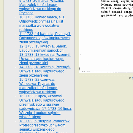
9. 1733, 26 marca, Wisznia.
Marszałek konfederacyi
województwa ruskiego do
Prymasa
10. 1733, koniec marca, s. 1.
Odpowiedź prymasa na list
marszałka województwa
ruskiego
11. 1733, 14 kwietnia, Przemyśl.
Ordynacya sądów kapturowych
ziemi przemyskiej
12. 1733, 15 kwietnia, Sanok.
Laudum ziemian sanockich
13. 1733, 18 kwietnia, Przemyśl.
Uchwała sądu kapturowego
ziemi przemyskiej
14. 1733, 18 kwietnia, Przemyśl.
Uchwała sądu kapturowego
ziemi przemyskiej
«
15. 1733, 22 czerwca,
Warszawa. Prymas do
marszałka konfederacyi
województwa ruskiego
16. 1733, 3 lipca, Przemyśl.
Uchwała sądu kapturowego
przemyskiego w sprawie
sądownictwa. 17. 1733, 16 lipca,
Wisznia. Laudum sejmiku
wiszeńskiego
18. 1733, 9 sierpnia, Żydaczów.
Protest przeciwko uchwałom
sejmiku wiszeńskiego