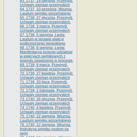
63. 1737, 19 sierpnia, Przemyśl.
Uchwały ziemian przemyskich
64. 1737, 10 września, Wisznia.
Laudum sejmiku wiszeńskiego
65. 1738, 27 stycznia, Przemyśl.
Uchwały ziemian przemyskich­­.
66. 1738, 3 marca, Przemyśl.
Uchwały ziemian przemyskich­
67. 1738, 5 sierpnia, Lwów.
Laudum w sprawie elekcyi
podkomorzego lwowskiego
68. 1738, 6 sierpnia, Lwów.
Manifestacya przeciw udziałowi
w elekcyach sejmikowych z
powodu zasądzenia w procesie.
69. 1739, 9 marca, Przemyśl.
Uchwały ziemian przemyskich
70. 1739, 27 kwietnia, Przemyśl.
Uchwały ziemian przemyskich
71. 1739, 20 lipca, Przemyśl.
Uchwały ziemian przemyskich
72. 1739, 2 listopada, Przemyśl.
Uchwały ziemian przemyskich
73. 1740, 26 stycznia, Przemyśl.
Uchwały ziemian przemyskich
74. 1740, 4 kwietnia, Przemyśl.
Uchwały ziemian przemyskich
75. 1740, 22 sierpnia, Wisznia.
Laudum sejmiku wiszeńskiego
76. 1740, 22 sierpnia, Wisznia.
Instrukcya sejmiku posłom na
sejm