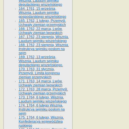
Wisznia. Laudum sejmiku
deputackiego wiszeńskiego
164. 1761, 15 września,
Wisznia. Laudum sejmiku
gospodarskiego wiszeńskiego
165. 1762, 1 lutego, Przemyśl.
Uchwały ziemian przemyskich
166. 1762, 22 marca, Lwów.
Uchwały ziemian lwowskich
167. 1762, 23 sierpnia, Wisznia.
Laudum sejmiku wiszeńskiego
168. 1762, 23 sierpnia, Wisznia.
Instrukcya sejmiku posłom na
sejm
169. 1762, 13 września,
Wisznia. Laudum sejmiku
deputackiego wiszeńskiego.
170. 1763, 31 stycznia,
Przemyśl. Limita kongresu
ziemian przemyskich
171. 1763, 14 marca, Lwów.
Uchwały ziemian lwowskich
172. 1763, 28 marca, Przemyśl.
Uchwały ziemian przemyskich
173. 1764, 6 lutego, Wisznia.
Laudum sejmiku wiszeńskiego
174. 1764, 6 lutego Wisznia.
Instrukcya sejmiku posłom na
sejm
175. 1764, 6 lutego, Wisznia.
Konfederacya województwa
ruskiego