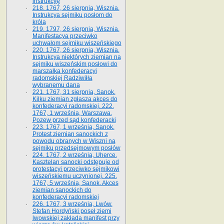
instrukcyę
218. 1767, 26 sierpnia, Wisznia.
Instrukcya sejmiku posłom do
króla
219. 1797, 26 sierpnia, Wisznia.
Manifestacya przeciwko
uchwałom sejmiku wiszeńskiego
220. 1767, 26 sierpnia, Wisznia.
Instrukcya niektórych ziemian na
sejmiku wiszeńskim posłowi do
marszałka konfe­deracyi
radomskiej Radziwiłła
wybranemu dana
221. 1767, 31 sierpnia, Sanok.
Kilku ziemian zgłasza akces do
konfederacyi radomskiej. 222.
1767, 1 września, Warszawa.
Pozew przed sąd konfederacki
223. 1767, 1 września, Sanok.
Protest ziemian sanockich z
powodu obranych w Wiszni na
sejmiku przedsejmo­wym posłów
224. 1767, 2 września, Uherce.
Kasztelan sanocki odstępuje od
protestacyi przeciwko sejmikowi
wiszeńskiemu uczynionej. 225.
1767, 5 września, Sanok. Akces
ziemian sanockich do
konfederacyi radomskiej
226. 1767, 3 września, Lwów.
Stefan Hordyński poseł ziemi
lwowskiej zakłada manifest przy