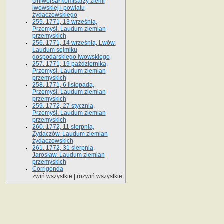
Uniwersał komisarzy ziemi
lwowskiej i powiatu
żydaczowskiego
255. 1771, 13 września,
Przemyśl. Laudum ziemian
przemyskich
256. 1771, 14 września, Lwów.
Laudum sejmiku
gospodarskiego lwowskiego
257. 1771, 19 października,
Przemyśl. Laudum ziemian
przemyskich
258. 1771, 6 listopada,
Przemyśl. Laudum ziemian
przemyskich
259. 1772, 27 stycznia,
Przemyśl. Laudum ziemian
przemyskich
260. 1772, 11 sierpnia,
Żydaczów. Laudum ziemian
żydaczowskich
261. 1772, 31 sierpnia,
Jarosław. Laudum ziemian
przemyskich
Corrigenda
zwiń wszystkie
|
rozwiń wszystkie