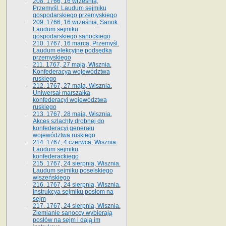
208. 1766, 16 września,
Przemyśl. Laudum sejmiku
gospodarskiego przemyskiego
209. 1766, 16 września, Sanok.
Laudum sejmiku
gospodarskiego sanockiego
210. 1767, 16 marca, Przemyśl.
Laudum elekcyjne podsędka
przemyskiego
211. 1767, 27 maja, Wisznia.
Konfederacya województwa
ruskiego
212. 1767, 27 maja, Wisznia.
Uniwersał marszałka
konfederacyi województwa
ruskiego
213. 1767, 28 maja, Wisznia.
Akces szlachty drobnej do
konfederacyi generału
województwa ruskiego
214. 1767, 4 czerwca, Wisznia.
Laudum sejmiku
konfederackiego
215. 1767, 24 sierpnia, Wisznia.
Laudum sejmiku poselskiego
wiszeńskiego
216. 1767, 24 sierpnia, Wisznia.
Instrukcya sejmiku posłom na
sejm
217. 1767, 24 sierpnia, Wisznia.
Ziemianie sanoccy wybierają
posłów na sejm i dają im