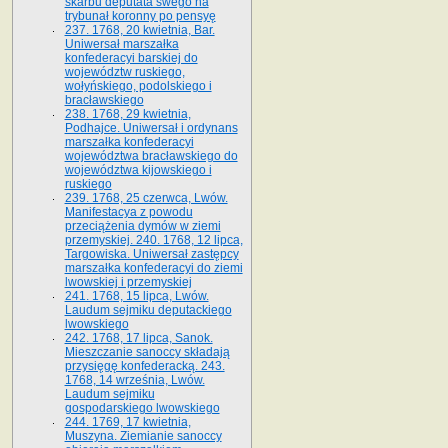
skarbu deputata swego na
trybunał koronny po pensyę
237. 1768, 20 kwietnia, Bar.
Uniwersał marszałka
konfederacyi barskiej do
województw ruskiego,
wołyńskiego, podolskiego i
bracławskiego
238. 1768, 29 kwietnia,
Podhajce. Uniwersał i ordynans
marszałka konfederacyi
województwa bracławskiego do
wo­jewództwa kijowskiego i
ruskiego
239. 1768, 25 czerwca, Lwów.
Manifestacya z powodu
przeciążenia dymów w ziemi
przemyskiej. 240. 1768, 12 lipca,
Targowiska. Uniwersał zastępcy
marszałka konfederacyi do ziemi
lwowskiej i przemyskiej
241. 1768, 15 lipca, Lwów.
Laudum sejmiku deputackiego
lwowskiego
242. 1768, 17 lipca, Sanok.
Mieszczanie sanoccy składają
przysięgę konfederacką. 243.
1768, 14 września, Lwów.
Laudum sejmiku
gospodarskiego lwowskiego
244. 1769, 17 kwietnia,
Muszyna. Ziemianie sanoccy