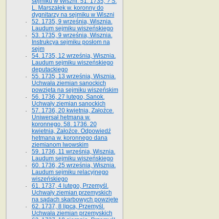
sejmiku w Wiszni. 51. 1735, ? S.
L. Marszałek w. koronny do
dygnitarzy na sejmiku w Wiszni
52. 1735, 9 września, Wisznia.
Laudum sejmiku wiszeńskiego
53. 1735, 9 września, Wisznia.
Instrukcya sejmiku posłom na
sejm
54. 1735, 12 września, Wisznia.
Laudum sejmiku wiszeńskiego
deputackiego
55. 1735, 13 września, Wisznia.
Uchwała ziemian sanockich
powzięta na sejmiku wiszeńskim
56. 1736, 27 lutego, Sanok.
Uchwały ziemian sanockich
57. 1736, 20 kwietnia, Załoźce.
Uniwersał hetmana w.
koronnego. 58. 1736. 20
kwietnia, Załoźce. Odpowiedź
hetmana w. koronnego dana
ziemianom lwowskim
59. 1736, 11 września, Wisznia.
Laudum sejmiku wiszeńskiego
60. 1736, 25 września, Wisznia.
Laudum sejmiku relacyjnego
wiszeńskiego
61. 1737, 4 lutego, Przemyśl.
Uchwały ziemian przemyskich
na sądach skarbowych powzięte
62. 1737, 8 lipca, Przemyśl.
Uchwała ziemian przemyskich