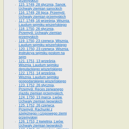
przemyskich
115. 1749, 28 stycznia, Sanok.
Uchwały ziemian sanockich
116. 1749, 28 lipca, Przemyśl.
Uchwały ziemian przemyskich
117. 1749, 16 września, Wisznia.
Laudum sejmiku wiszeńskiego
118. 1750, 26 stycznia,
Przemyśl. Uchwały ziemian
przemyskich
119. 1750, 23 czerwca, Wisznia.
Laudum sejmiku wiszeńskiego
120. 1750, 23 czerwca, Wisznia.
Instrukcya sejmiku posłom na
sejm
121. 1751, 13 września,
Wisznia. Laudum sejmiku
deputackiego wiszeńskiego
122. 1751, 14 września,
Wisznia. Laudum sejmiku
gospodarskiego wiszeńskiego
123. 1752, 26 stycznia,
Przemyśl. Reces zerwanego
zjazdu ziemian przemyskich.
124. 1750, 13 marca, Lwów.
Uchwały ziemian lwowskich
125. 1752, 26 czerwca,
Przemyśl. Rachunki z
szelężnego i czopowego ziemi
przemyskiej
126. 1753, 2 kwietnia, Lwów.
Uchwały ziemian lwowskich