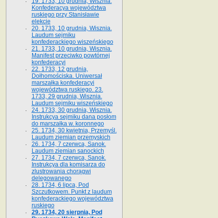
19. 1733, 10 grudnia, Wisznia.
Konfederacya województwa
ruskiego przy Stanisławie
elekcie
20. 1733, 10 grudnia, Wisznia.
Laudum sejmiku
konfederackiego wiszeńskiego
21. 1733, 10 grudnia, Wisznia.
Manifest przeciwko powtórnej
konfederacyi
22. 1733, 12 grudnia,
Dołhomościska. Uniwersał
marszałka konfederacyi
województwa ruskiego. 23.
1733, 29 grudnia, Wisznia.
Laudum sejmiku wiszeńskiego
24. 1733, 30 grudnia, Wisznia.
Instrukcya sejmiku dana posłom
do marszałka w. koronnego
25. 1734, 30 kwietnia, Przemyśl.
Laudum ziemian przemyskich
26. 1734, 7 czerwca, Sanok.
Laudum ziemian sanockich
27. 1734, 7 czerwca, Sanok.
Instrukcya dla komisarza do
zlustrowania chorągwi
delegowanego
28. 1734, 6 lipca, Pod
Szczutkowem. Punkt z laudum
konfederackiego województwa
ruskiego
29. 1734, 20 sierpnia, Pod