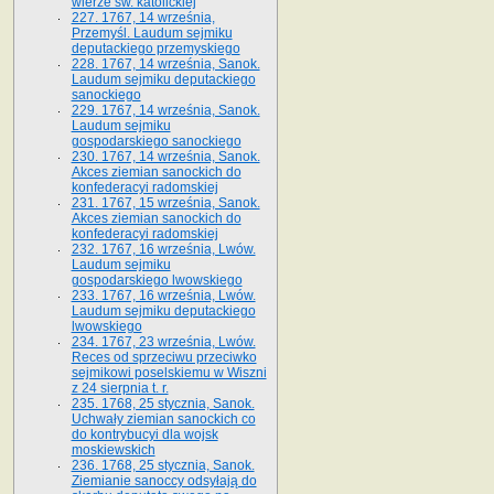
wierze św. ka­tolickiej
227. 1767, 14 września,
Przemyśl. Laudum sejmiku
deputackiego przemyskiego
228. 1767, 14 września, Sanok.
Laudum sejmiku deputackiego
sanockiego
229. 1767, 14 września, Sanok.
Laudum sejmiku
gospodarskiego sanockiego
230. 1767, 14 września, Sanok.
Akces ziemian sanockich do
konfederacyi radomskiej
231. 1767, 15 września, Sanok.
Akces ziemian sanockich do
konfederacyi radomskiej
232. 1767, 16 września, Lwów.
Laudum sejmiku
gospodarskiego lwowskiego
233. 1767, 16 września, Lwów.
Laudum sejmiku deputackiego
lwowskiego
234. 1767, 23 września, Lwów.
Reces od sprzeciwu przeciwko
sejmikowi poselskiemu w Wiszni
z 24 sierpnia t. r.
235. 1768, 25 stycznia, Sanok.
Uchwały ziemian sanockich co
do kontrybucyi dla wojsk
moskiewskich
236. 1768, 25 stycznia, Sanok.
Ziemianie sanoccy odsyłają do