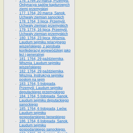
176. 1764 20 marca, Przemyśl.
Ordynacya sądów kapturowych
ziemi przemyskiej
177. 1764, 20 marca, Sanok.
Uchwały ziemian sanockich
178. 1764, 3 lipca, Przemyśl.
Uchwały ziemian przemyskich
179. 1774, 16 lipca, Przemyśl.
Uchwały ziemian przemyskich
180. 1764, 23 lipca, Wisznia.
Laudum sejmiku relacyjnego
wiszeńskiego, z aprobatą
konfederacyi wojewódzkiej jako
też i generalnej
181. 1764, 29 października,
Wisznia. Laudum sejmiku
wiszeńskiego
182. 1764, 29 października,
Wisznia. Instrukcya sejmiku
posłom na sejm
183. 1764, 5 listopada,
Przemyśl. Laudum sejmiku
deputackiego przemyskiego
184. 1764, 5 listopada, Sanok.
Laudum sejmiku deputackiego
sanockiego
185. 1764, 6 listopada, Lwów.
Laudum sejmiku
gospodarskiego lwowskiego
186. 1764, 6 listopada, Sanok.
Laudum sejmiku
gospodarskiego sanockiego.