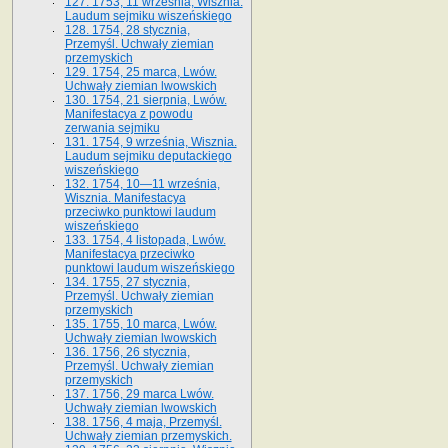
127. 1753, 11 września, Wisznia.
Laudum sejmiku wiszeńskiego
128. 1754, 28 stycznia,
Przemyśl. Uchwały ziemian
przemyskich
129. 1754, 25 marca, Lwów.
Uchwały ziemian lwowskich
130. 1754, 21 sierpnia, Lwów.
Manifestacya z powodu
zerwania sejmiku
131. 1754, 9 września, Wisznia.
Laudum sejmiku deputackiego
wiszeńskiego
132. 1754, 10—11 września,
Wisznia. Manifestacya
przeciwko punktowi laudum
wiszeńskiego
133. 1754, 4 listopada, Lwów.
Manifestacya przeciwko
punktowi laudum wiszeńskiego
134. 1755, 27 stycznia,
Przemyśl. Uchwały ziemian
przemyskich
135. 1755, 10 marca, Lwów.
Uchwały ziemian lwowskich
136. 1756, 26 stycznia,
Przemyśl. Uchwały ziemian
przemyskich
137. 1756, 29 marca Lwów.
Uchwały ziemian lwowskich
138. 1756, 4 maja, Przemyśl.
Uchwały ziemian przemyskich.