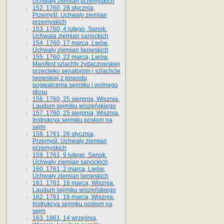
Uchwały ziemian przemyskich
152. 1760, 28 stycznia,
Przemyśl. Uchwały ziemian
przemyskich
153. 1760, 4 lutego, Sanok.
Uchwała ziemian sanockich
154. 1760, 17 marca, Lwów.
Uchwały ziemian lwowskich
155. 1760, 22 marca, Lwów.
Manifest szlachty żydaczowskiej
przeciwko senatorom i szlachcie
lwowskiej z po­wodu
pogwałcenia sejmiku i wolnego
głosu
156. 1760, 25 sierpnia, Wisznia.
Laudum sejmiku wiszeńskiego
157. 1760, 25 sierpnia, Wisznia.
Instrukcya sejmiku posłom na
sejm
158. 1761, 26 stycznia,
Przemyśl. Uchwały ziemian
przemyskich
159. 1761, 9 lutego, Sanok.
Uchwały ziemian sanockich
160. 1761, 2 marca, Lwów.
Uchwały ziemian lwowskich
161. 1761, 16 marca, Wisznia.
Laudum sejmiku wiszeńskiego
162. 1761, 16 marca, Wisznia.
Instrukcya sejmiku posłom na
sejm
163. 1861, 14 września,