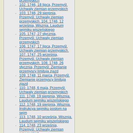
przemyskich
102. 1746, 18 lipca, Przemyśl.
Uchwały ziemian przemyskich
103. 1746, 29 sierpnia,
Przemyśl. Uchwały ziemian
przemyskich. 104. 1746, 12
września, Wisznia. Laudum
sejmiku wiszeńskiego
105. 1747, 27 stycznia,
Przemyśl. Uchwały ziemian
przemyskich
106. 1747, 17 lipca, Przemyśl.
Uchwały ziemian przemyskich.
107. 1747, 25 września,
Przemyśl. Uchwały ziemian
przemyskich. 108. 1748, 26
stycznia, Przemyśl. Ziemianie
przemyscy limitują zjazd
109. 1748, 11 marca, Przemyśl.
Ziemianie przemyscy limitują
zjazd
110. 1748, 6 maja, Przemyśl.
Uchwały ziemian przemyskich
111. 1748, 19 sierpnia, Wisznia.
Laudum sejmiku wiszeńskiego
112. 1748, 19 sierpnia, Wisznia.
Instrukcya sejmiku posłom na
sejm
113. 1748, 10 września, Wisznia.
Laudum sejmiku wiszeńskiego
114. 1748, 23 września,
Przemyśl. Uchwały ziemian