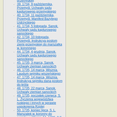
przemyskiej
39. 1734, 9 października,
Przemyśl. Uchwały sądu
kapturowego przemyskiego
40. 1734, 11 października,
Przemyśl. Manifest Bazylego
Ustrzyckiego
41. 1734, 5 listopada, Sanok.
Uchwały sądu kapturowego
sanockiego
42. 1734, 10 listopada,
Przemyśl. Instrukcya posłom
ziemi przemyskiej do marszałka
w. koronnego
44. 1734, 4 grudnia, Sanok.
Uchwały sądu kapturowego
sanockiego
45. 1735, 3 marca, Sanok.
Uchwały ziemian sanockich
46. 1735, 14 marca, Wisznia.
Laudum sejmiku wiszeńskiego
47. 1735, 14 marca, Wisznia.
Instrukcya sejmiku dana posłom
do króla
48. 1735, 22 marca, Sanok.
Uchwały ziemian sanockich
49. 1735, początek czerwca, S.
L. Życzenia województwa
ruskiego i innych w sprawie
uspokojenia Rzptej
50. 1735, koniec lipca, S. L.
Marszałek w. koronny do