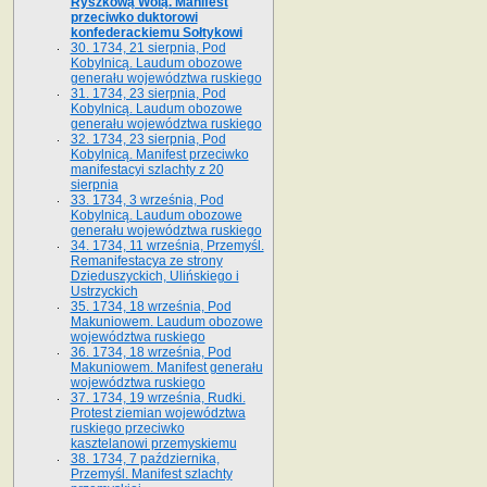
Ryszkową Wolą. Manifest
przeciwko duktorowi
konfederackiemu Sołtykowi
30. 1734, 21 sierpnia, Pod
Kobylnicą. Laudum obozowe
generału województwa ruskiego
31. 1734, 23 sierpnia, Pod
Kobylnicą. Laudum obozowe
generału województwa ruskiego
32. 1734, 23 sierpnia, Pod
Kobylnicą. Manifest przeciwko
manifestacyi szlachty z 20
sierpnia
33. 1734, 3 września, Pod
Kobylnicą. Laudum obozowe
generału województwa ruskiego
34. 1734, 11 września, Przemyśl.
Remanifestacya ze strony
Dzieduszyckich, Ulińskiego i
Ustrzyckich
35. 1734, 18 września, Pod
Makuniowem. Laudum obozowe
województwa ruskiego
36. 1734, 18 września, Pod
Makuniowem. Manifest generału
województwa ruskiego
37. 1734, 19 września, Rudki.
Protest ziemian województwa
ruskiego przeciwko
kasztelanowi przemyskiemu
38. 1734, 7 października,
Przemyśl. Manifest szlachty