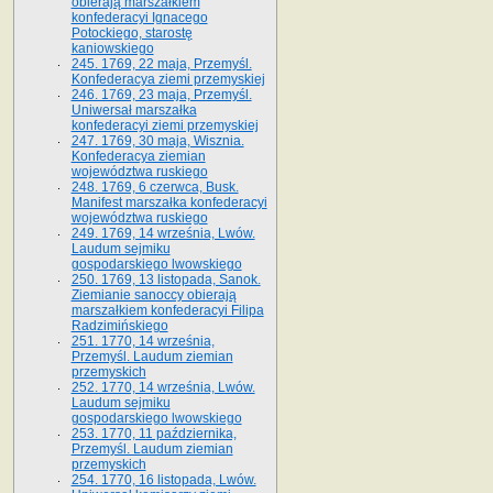
obierają marszałkiem
konfederacyi Ignacego
Potockiego, starostę
kaniowskiego
245. 1769, 22 maja, Przemyśl.
Konfederacya ziemi przemyskiej
246. 1769, 23 maja, Przemyśl.
Uniwersał marszałka
konfederacyi ziemi przemyskiej
247. 1769, 30 maja, Wisznia.
Konfederacya ziemian
województwa ruskiego
248. 1769, 6 czerwca, Busk.
Manifest marszałka konfederacyi
województwa ruskiego
249. 1769, 14 września, Lwów.
Laudum sejmiku
gospodarskiego lwowskiego
250. 1769, 13 listopada, Sanok.
Ziemianie sanoccy obierają
marszałkiem konfederacyi Filipa
Radzimińskiego
251. 1770, 14 września,
Przemyśl. Laudum ziemian
przemyskich
252. 1770, 14 września, Lwów.
Laudum sejmiku
gospodarskiego lwowskiego
253. 1770, 11 października,
Przemyśl. Laudum ziemian
przemyskich
254. 1770, 16 listopada, Lwów.