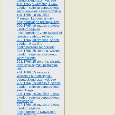
deputackiego przemyskiego
198. 1765, 9 września, Lwów.
Laudum sejmiku deputackiego
ziemi lwowskiej i żydaczowskiej
199. 1765, 10 września,
Przemyśl. Laudum sejmiku
gospodarskiego przemyskiego
200. 1765, 10 września, Lwów.
Laudum sejmiku
gospodarskiego ziemi lwowskiej
i powiatu żydaczowskiego
201. 1766, 30 czerwca, Sanok.
Laudum elekcyjne
podkomorzego sanockiego
202. 1766, 25 sierpnia, Wisznia.
Laudum sejmiku poselskiego
wiszeńskiego
203. 1766, 25 sierpnia, Wisznia.
Instrukcya sejmiku posłom na
sejm
204. 1766, 15 września,
Wisznia. Laudum sejmiku
deputackiego przemyskiego
205. 1766, 15 września, Sanok.
Laudum sejmiku deputackiego
sanockiego
206. 1766, 15 września, Lwów.
Laudum sejmiku deputackiego
lwowskiego
207. 1766, 16 września, Lwów.
Laudum sejmiku
gospodarskiego lwowskiego