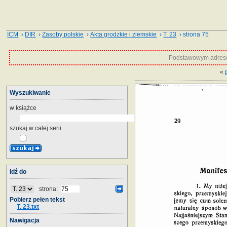
ICM
›
DIR
›
Zasoby polskie
›
Akta grodzkie i ziemskie
›
T. 23
› strona 75
Podstawowym adrese
«
Wyszukiwanie
w książce
szukaj w całej serii
Idź do
strona:
Pobierz pełen tekst
T. 23.txt
Nawigacja