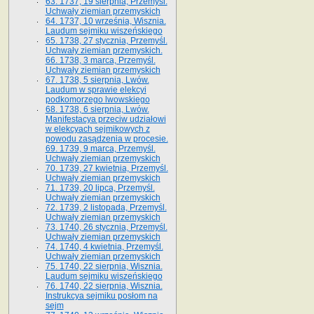
63. 1737, 19 sierpnia, Przemyśl.
Uchwały ziemian przemyskich
64. 1737, 10 września, Wisznia.
Laudum sejmiku wiszeńskiego
65. 1738, 27 stycznia, Przemyśl.
Uchwały ziemian przemyskich­­.
66. 1738, 3 marca, Przemyśl.
Uchwały ziemian przemyskich­
67. 1738, 5 sierpnia, Lwów.
Laudum w sprawie elekcyi
podkomorzego lwowskiego
68. 1738, 6 sierpnia, Lwów.
Manifestacya przeciw udziałowi
w elekcyach sejmikowych z
powodu zasądzenia w procesie.
69. 1739, 9 marca, Przemyśl.
Uchwały ziemian przemyskich
70. 1739, 27 kwietnia, Przemyśl.
Uchwały ziemian przemyskich
71. 1739, 20 lipca, Przemyśl.
Uchwały ziemian przemyskich
72. 1739, 2 listopada, Przemyśl.
Uchwały ziemian przemyskich
73. 1740, 26 stycznia, Przemyśl.
Uchwały ziemian przemyskich
74. 1740, 4 kwietnia, Przemyśl.
Uchwały ziemian przemyskich
75. 1740, 22 sierpnia, Wisznia.
Laudum sejmiku wiszeńskiego
76. 1740, 22 sierpnia, Wisznia.
Instrukcya sejmiku posłom na
sejm