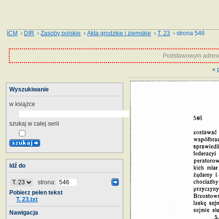
ICM
›
DIR
›
Zasoby polskie
›
Akta grodzkie i ziemskie
›
T. 23
› strona 546
Podstawowym adrese
«
Wyszukiwanie
w książce
szukaj w całej serii
Idź do
strona:
Pobierz pełen tekst
T. 23.txt
Nawigacja