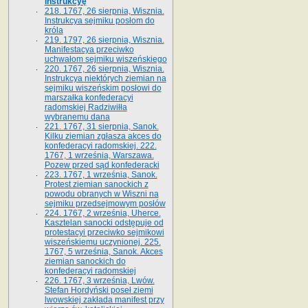
instrukcyę
218. 1767, 26 sierpnia, Wisznia.
Instrukcya sejmiku posłom do
króla
219. 1797, 26 sierpnia, Wisznia.
Manifestacya przeciwko
uchwałom sejmiku wiszeńskiego
220. 1767, 26 sierpnia, Wisznia.
Instrukcya niektórych ziemian na
sejmiku wiszeńskim posłowi do
marszałka konfe­deracyi
radomskiej Radziwiłła
wybranemu dana
221. 1767, 31 sierpnia, Sanok.
Kilku ziemian zgłasza akces do
konfederacyi radomskiej. 222.
1767, 1 września, Warszawa.
Pozew przed sąd konfederacki
223. 1767, 1 września, Sanok.
Protest ziemian sanockich z
powodu obranych w Wiszni na
sejmiku przedsejmo­wym posłów
224. 1767, 2 września, Uherce.
Kasztelan sanocki odstępuje od
protestacyi przeciwko sejmikowi
wiszeńskiemu uczynionej. 225.
1767, 5 września, Sanok. Akces
ziemian sanockich do
konfederacyi radomskiej
226. 1767, 3 września, Lwów.
Stefan Hordyński poseł ziemi
lwowskiej zakłada manifest przy