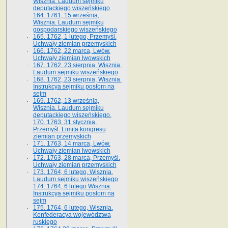
Wisznia. Laudum sejmiku
deputackiego wiszeńskiego
164. 1761, 15 września,
Wisznia. Laudum sejmiku
gospodarskiego wiszeńskiego
165. 1762, 1 lutego, Przemyśl.
Uchwały ziemian przemyskich
166. 1762, 22 marca, Lwów.
Uchwały ziemian lwowskich
167. 1762, 23 sierpnia, Wisznia.
Laudum sejmiku wiszeńskiego
168. 1762, 23 sierpnia, Wisznia.
Instrukcya sejmiku posłom na
sejm
169. 1762, 13 września,
Wisznia. Laudum sejmiku
deputackiego wiszeńskiego.
170. 1763, 31 stycznia,
Przemyśl. Limita kongresu
ziemian przemyskich
171. 1763, 14 marca, Lwów.
Uchwały ziemian lwowskich
172. 1763, 28 marca, Przemyśl.
Uchwały ziemian przemyskich
173. 1764, 6 lutego, Wisznia.
Laudum sejmiku wiszeńskiego
174. 1764, 6 lutego Wisznia.
Instrukcya sejmiku posłom na
sejm
175. 1764, 6 lutego, Wisznia.
Konfederacya województwa
ruskiego