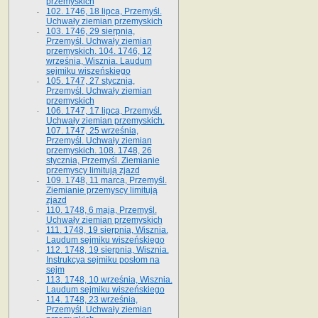
przemyskich
102. 1746, 18 lipca, Przemyśl.
Uchwały ziemian przemyskich
103. 1746, 29 sierpnia,
Przemyśl. Uchwały ziemian
przemyskich. 104. 1746, 12
września, Wisznia. Laudum
sejmiku wiszeńskiego
105. 1747, 27 stycznia,
Przemyśl. Uchwały ziemian
przemyskich
106. 1747, 17 lipca, Przemyśl.
Uchwały ziemian przemyskich.
107. 1747, 25 września,
Przemyśl. Uchwały ziemian
przemyskich. 108. 1748, 26
stycznia, Przemyśl. Ziemianie
przemyscy limitują zjazd
109. 1748, 11 marca, Przemyśl.
Ziemianie przemyscy limitują
zjazd
110. 1748, 6 maja, Przemyśl.
Uchwały ziemian przemyskich
111. 1748, 19 sierpnia, Wisznia.
Laudum sejmiku wiszeńskiego
112. 1748, 19 sierpnia, Wisznia.
Instrukcya sejmiku posłom na
sejm
113. 1748, 10 września, Wisznia.
Laudum sejmiku wiszeńskiego
114. 1748, 23 września,
Przemyśl. Uchwały ziemian