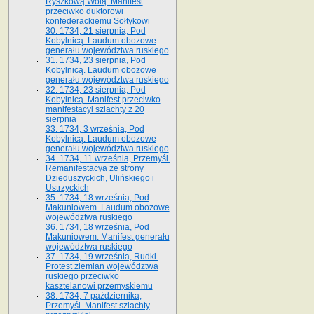
Ryszkową Wolą. Manifest
przeciwko duktorowi
konfederackiemu Sołtykowi
30. 1734, 21 sierpnia, Pod
Kobylnicą. Laudum obozowe
generału województwa ruskiego
31. 1734, 23 sierpnia, Pod
Kobylnicą. Laudum obozowe
generału województwa ruskiego
32. 1734, 23 sierpnia, Pod
Kobylnicą. Manifest przeciwko
manifestacyi szlachty z 20
sierpnia
33. 1734, 3 września, Pod
Kobylnicą. Laudum obozowe
generału województwa ruskiego
34. 1734, 11 września, Przemyśl.
Remanifestacya ze strony
Dzieduszyckich, Ulińskiego i
Ustrzyckich
35. 1734, 18 września, Pod
Makuniowem. Laudum obozowe
województwa ruskiego
36. 1734, 18 września, Pod
Makuniowem. Manifest generału
województwa ruskiego
37. 1734, 19 września, Rudki.
Protest ziemian województwa
ruskiego przeciwko
kasztelanowi przemyskiemu
38. 1734, 7 października,
Przemyśl. Manifest szlachty