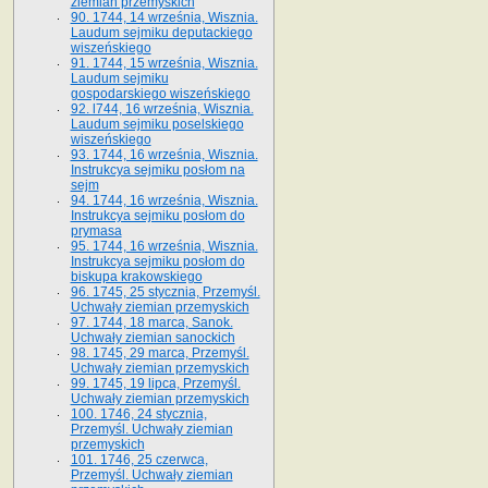
ziemian przemyskich
90. 1744, 14 września, Wisznia.
Laudum sejmiku deputackiego
wiszeńskiego
91. 1744, 15 września, Wisznia.
Laudum sejmiku
gospodarskiego wiszeńskiego
92. l744, 16 września, Wisznia.
Laudum sejmiku poselskiego
wiszeńskiego
93. 1744, 16 września, Wisznia.
Instrukcya sejmiku posłom na
sejm
94. 1744, 16 września, Wisznia.
Instrukcya sejmiku posłom do
prymasa
95. 1744, 16 września, Wisznia.
Instrukcya sejmiku posłom do
biskupa krakowskiego
96. 1745, 25 stycznia, Przemyśl.
Uchwały ziemian przemyskich
97. 1744, 18 marca, Sanok.
Uchwały ziemian sanockich
98. 1745, 29 marca, Przemyśl.
Uchwały ziemian przemyskich
99. 1745, 19 lipca, Przemyśl.
Uchwały ziemian przemyskich
100. 1746, 24 stycznia,
Przemyśl. Uchwały ziemian
przemyskich
101. 1746, 25 czerwca,
Przemyśl. Uchwały ziemian