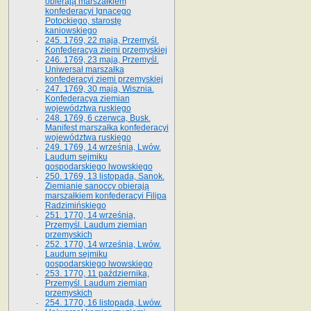
obierają marszałkiem
konfederacyi Ignacego
Potockiego, starostę
kaniowskiego
245. 1769, 22 maja, Przemyśl.
Konfederacya ziemi przemyskiej
246. 1769, 23 maja, Przemyśl.
Uniwersał marszałka
konfederacyi ziemi przemyskiej
247. 1769, 30 maja, Wisznia.
Konfederacya ziemian
województwa ruskiego
248. 1769, 6 czerwca, Busk.
Manifest marszałka konfederacyi
województwa ruskiego
249. 1769, 14 września, Lwów.
Laudum sejmiku
gospodarskiego lwowskiego
250. 1769, 13 listopada, Sanok.
Ziemianie sanoccy obierają
marszałkiem konfederacyi Filipa
Radzimińskiego
251. 1770, 14 września,
Przemyśl. Laudum ziemian
przemyskich
252. 1770, 14 września, Lwów.
Laudum sejmiku
gospodarskiego lwowskiego
253. 1770, 11 października,
Przemyśl. Laudum ziemian
przemyskich
254. 1770, 16 listopada, Lwów.