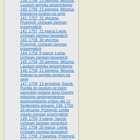
139. 1756, 23 sierpnia, Wisznia.
Laudum sejmiku wiszeńskiego
140. 1756, 23 sierpnia, Wisznia.
Instrukcya posłom na sejm
141. 1757, 31 stycznia,
Przemyśl. Uchwały ziemian
przemyskich
142. 1757, 21 marca Lwów.
Uchwały ziemian lwowskich
143. 1758, 30 stycznia,
Przemyśl. Uchwały ziemian
przemyskich
144. 1758, 6 marca, Lwów.
Uchwały ziemian lwowskich
145. 1758, 20 sierpnia, Wisznia.
Laudum sejmiku wiszeńskiego
146. 1758, 21 sierpnia, Wisznia.
Instrukcya sejmiku posłom na
sejm
147. 1758, 12 września, Sanok.
Punkta do laudum od ziemi
sanockiej podane anno Domini
milesimo septingentesimo
quinquagesimo octavo die 12
Septembris spisane. 148. 1759,
29 stycznia, Przemyśl. Limita
zjazdu ziemian przemyskich
149. 1759, 5 lutego, Sanok.
Uchwały ziemian sanockich
150. 1759, 26 marca, Lwów.
Uchwały ziemian lwowskich
151. 1759, 2 kwietnia, Przemyśl.