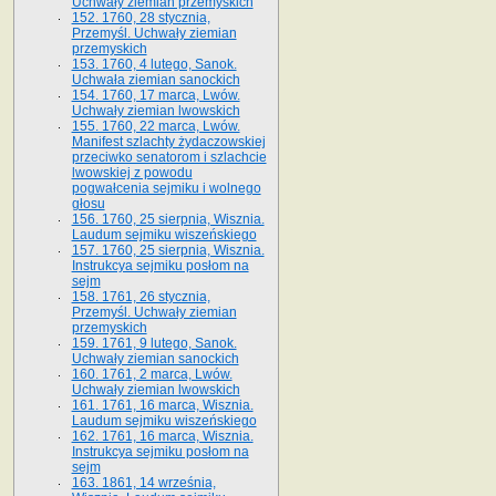
Uchwały ziemian przemyskich
152. 1760, 28 stycznia,
Przemyśl. Uchwały ziemian
przemyskich
153. 1760, 4 lutego, Sanok.
Uchwała ziemian sanockich
154. 1760, 17 marca, Lwów.
Uchwały ziemian lwowskich
155. 1760, 22 marca, Lwów.
Manifest szlachty żydaczowskiej
przeciwko senatorom i szlachcie
lwowskiej z po­wodu
pogwałcenia sejmiku i wolnego
głosu
156. 1760, 25 sierpnia, Wisznia.
Laudum sejmiku wiszeńskiego
157. 1760, 25 sierpnia, Wisznia.
Instrukcya sejmiku posłom na
sejm
158. 1761, 26 stycznia,
Przemyśl. Uchwały ziemian
przemyskich
159. 1761, 9 lutego, Sanok.
Uchwały ziemian sanockich
160. 1761, 2 marca, Lwów.
Uchwały ziemian lwowskich
161. 1761, 16 marca, Wisznia.
Laudum sejmiku wiszeńskiego
162. 1761, 16 marca, Wisznia.
Instrukcya sejmiku posłom na
sejm
163. 1861, 14 września,