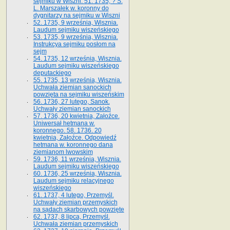
sejmiku w Wiszni. 51. 1735, ? S.
L. Marszałek w. koronny do
dygnitarzy na sejmiku w Wiszni
52. 1735, 9 września, Wisznia.
Laudum sejmiku wiszeńskiego
53. 1735, 9 września, Wisznia.
Instrukcya sejmiku posłom na
sejm
54. 1735, 12 września, Wisznia.
Laudum sejmiku wiszeńskiego
deputackiego
55. 1735, 13 września, Wisznia.
Uchwała ziemian sanockich
powzięta na sejmiku wiszeńskim
56. 1736, 27 lutego, Sanok.
Uchwały ziemian sanockich
57. 1736, 20 kwietnia, Załoźce.
Uniwersał hetmana w.
koronnego. 58. 1736. 20
kwietnia, Załoźce. Odpowiedź
hetmana w. koronnego dana
ziemianom lwowskim
59. 1736, 11 września, Wisznia.
Laudum sejmiku wiszeńskiego
60. 1736, 25 września, Wisznia.
Laudum sejmiku relacyjnego
wiszeńskiego
61. 1737, 4 lutego, Przemyśl.
Uchwały ziemian przemyskich
na sądach skarbowych powzięte
62. 1737, 8 lipca, Przemyśl.
Uchwała ziemian przemyskich