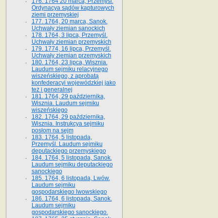
176. 1764 20 marca, Przemyśl.
Ordynacya sądów kapturowych
ziemi przemyskiej
177. 1764, 20 marca, Sanok.
Uchwały ziemian sanockich
178. 1764, 3 lipca, Przemyśl.
Uchwały ziemian przemyskich
179. 1774, 16 lipca, Przemyśl.
Uchwały ziemian przemyskich
180. 1764, 23 lipca, Wisznia.
Laudum sejmiku relacyjnego
wiszeńskiego, z aprobatą
konfederacyi wojewódzkiej jako
też i generalnej
181. 1764, 29 października,
Wisznia. Laudum sejmiku
wiszeńskiego
182. 1764, 29 października,
Wisznia. Instrukcya sejmiku
posłom na sejm
183. 1764, 5 listopada,
Przemyśl. Laudum sejmiku
deputackiego przemyskiego
184. 1764, 5 listopada, Sanok.
Laudum sejmiku deputackiego
sanockiego
185. 1764, 6 listopada, Lwów.
Laudum sejmiku
gospodarskiego lwowskiego
186. 1764, 6 listopada, Sanok.
Laudum sejmiku
gospodarskiego sanockiego.