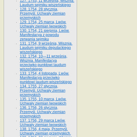
127. 1753, 11 września, Wisznia.
Laudum sejmiku wiszeńskiego
128. 1754, 28 stycznia,
Przemyśl. Uchwały ziemian
przemyskich
129. 1754, 25 marca, Lwów.
Uchwały ziemian lwowskich
130. 1754, 21 sierpnia, Lwów.
Manifestacya z powodu
zerwania sejmiku
131. 1754, 9 września, Wisznia.
Laudum sejmiku deputackiego
wiszeńskiego
132. 1754, 10—11 września,
Wisznia. Manifestacya
przeciwko punktowi laudum
wiszeńskiego
133. 1754, 4 listopada, Lwów.
Manifestacya przeciwko
punktowi laudum wiszeńskiego
134. 1755, 27 stycznia,
Przemyśl. Uchwały ziemian
przemyskich
135. 1755, 10 marca, Lwów.
Uchwały ziemian lwowskich
136. 1756, 26 stycznia,
Przemyśl. Uchwały ziemian
przemyskich
137. 1756, 29 marca Lwów.
Uchwały ziemian lwowskich
138. 1756, 4 maja, Przemyśl.
Uchwały ziemian przemyskich.