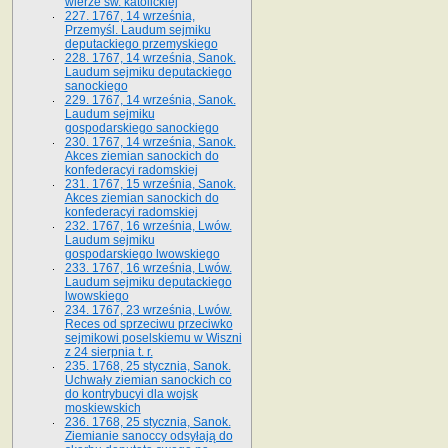
wierze św. ka­tolickiej
227. 1767, 14 września,
Przemyśl. Laudum sejmiku
deputackiego przemyskiego
228. 1767, 14 września, Sanok.
Laudum sejmiku deputackiego
sanockiego
229. 1767, 14 września, Sanok.
Laudum sejmiku
gospodarskiego sanockiego
230. 1767, 14 września, Sanok.
Akces ziemian sanockich do
konfederacyi radomskiej
231. 1767, 15 września, Sanok.
Akces ziemian sanockich do
konfederacyi radomskiej
232. 1767, 16 września, Lwów.
Laudum sejmiku
gospodarskiego lwowskiego
233. 1767, 16 września, Lwów.
Laudum sejmiku deputackiego
lwowskiego
234. 1767, 23 września, Lwów.
Reces od sprzeciwu przeciwko
sejmikowi poselskiemu w Wiszni
z 24 sierpnia t. r.
235. 1768, 25 stycznia, Sanok.
Uchwały ziemian sanockich co
do kontrybucyi dla wojsk
moskiewskich
236. 1768, 25 stycznia, Sanok.
Ziemianie sanoccy odsyłają do