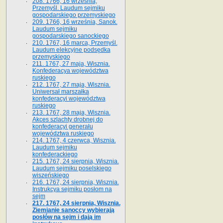
208. 1766, 16 września,
Przemyśl. Laudum sejmiku
gospodarskiego przemyskiego
209. 1766, 16 września, Sanok.
Laudum sejmiku
gospodarskiego sanockiego
210. 1767, 16 marca, Przemyśl.
Laudum elekcyjne podsędka
przemyskiego
211. 1767, 27 maja, Wisznia.
Konfederacya województwa
ruskiego
212. 1767, 27 maja, Wisznia.
Uniwersał marszałka
konfederacyi województwa
ruskiego
213. 1767, 28 maja, Wisznia.
Akces szlachty drobnej do
konfederacyi generału
województwa ruskiego
214. 1767, 4 czerwca, Wisznia.
Laudum sejmiku
konfederackiego
215. 1767, 24 sierpnia, Wisznia.
Laudum sejmiku poselskiego
wiszeńskiego
216. 1767, 24 sierpnia, Wisznia.
Instrukcya sejmiku posłom na
sejm
217. 1767, 24 sierpnia, Wisznia.
Ziemianie sanoccy wybierają
posłów na sejm i dają im