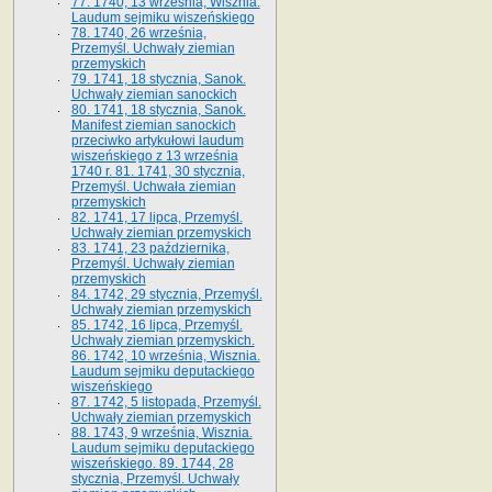
77. 1740, 13 września, Wisznia.
Laudum sejmiku wiszeńskiego
78. 1740, 26 września,
Przemyśl. Uchwały ziemian
przemyskich
79. 1741, 18 stycznia, Sanok.
Uchwały ziemian sanockich
80. 1741, 18 stycznia, Sanok.
Manifest ziemian sanockich
przeciwko artykułowi laudum
wiszeńskiego z 13 wrze­śnia
1740 r. 81. 1741, 30 stycznia,
Przemyśl. Uchwała ziemian
przemyskich
82. 1741, 17 lipca, Przemyśl.
Uchwały ziemian przemyskich
83. 1741, 23 października,
Przemyśl. Uchwały ziemian
przemyskich
84. 1742, 29 stycznia, Przemyśl.
Uchwały ziemian przemyskich
85. 1742, 16 lipca, Przemyśl.
Uchwały ziemian przemyskich.
86. 1742, 10 września, Wisznia.
Laudum sejmiku deputackiego
wiszeńskiego
87. 1742, 5 listopada, Przemyśl.
Uchwały ziemian przemyskich
88. 1743, 9 września, Wisznia.
Laudum sejmiku deputackiego
wiszeńskiego. 89. 1744, 28
stycznia, Przemyśl. Uchwały