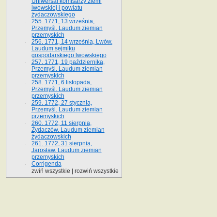
Uniwersał komisarzy ziemi
lwowskiej i powiatu
żydaczowskiego
255. 1771, 13 września,
Przemyśl. Laudum ziemian
przemyskich
256. 1771, 14 września, Lwów.
Laudum sejmiku
gospodarskiego lwowskiego
257. 1771, 19 października,
Przemyśl. Laudum ziemian
przemyskich
258. 1771, 6 listopada,
Przemyśl. Laudum ziemian
przemyskich
259. 1772, 27 stycznia,
Przemyśl. Laudum ziemian
przemyskich
260. 1772, 11 sierpnia,
Żydaczów. Laudum ziemian
żydaczowskich
261. 1772, 31 sierpnia,
Jarosław. Laudum ziemian
przemyskich
Corrigenda
zwiń wszystkie
|
rozwiń wszystkie