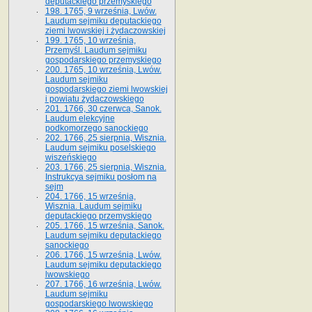
deputackiego przemyskiego
198. 1765, 9 września, Lwów.
Laudum sejmiku deputackiego
ziemi lwowskiej i żydaczowskiej
199. 1765, 10 września,
Przemyśl. Laudum sejmiku
gospodarskiego przemyskiego
200. 1765, 10 września, Lwów.
Laudum sejmiku
gospodarskiego ziemi lwowskiej
i powiatu żydaczowskiego
201. 1766, 30 czerwca, Sanok.
Laudum elekcyjne
podkomorzego sanockiego
202. 1766, 25 sierpnia, Wisznia.
Laudum sejmiku poselskiego
wiszeńskiego
203. 1766, 25 sierpnia, Wisznia.
Instrukcya sejmiku posłom na
sejm
204. 1766, 15 września,
Wisznia. Laudum sejmiku
deputackiego przemyskiego
205. 1766, 15 września, Sanok.
Laudum sejmiku deputackiego
sanockiego
206. 1766, 15 września, Lwów.
Laudum sejmiku deputackiego
lwowskiego
207. 1766, 16 września, Lwów.
Laudum sejmiku
gospodarskiego lwowskiego