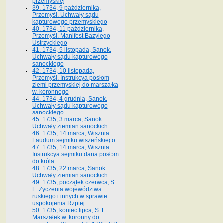
przemyskiej
39. 1734, 9 października,
Przemyśl. Uchwały sądu
kapturowego przemyskiego
40. 1734, 11 października,
Przemyśl. Manifest Bazylego
Ustrzyckiego
41. 1734, 5 listopada, Sanok.
Uchwały sądu kapturowego
sanockiego
42. 1734, 10 listopada,
Przemyśl. Instrukcya posłom
ziemi przemyskiej do marszałka
w. koronnego
44. 1734, 4 grudnia, Sanok.
Uchwały sądu kapturowego
sanockiego
45. 1735, 3 marca, Sanok.
Uchwały ziemian sanockich
46. 1735, 14 marca, Wisznia.
Laudum sejmiku wiszeńskiego
47. 1735, 14 marca, Wisznia.
Instrukcya sejmiku dana posłom
do króla
48. 1735, 22 marca, Sanok.
Uchwały ziemian sanockich
49. 1735, początek czerwca, S.
L. Życzenia województwa
ruskiego i innych w sprawie
uspokojenia Rzptej
50. 1735, koniec lipca, S. L.
Marszałek w. koronny do