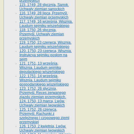
przemyskich
115. 1749, 28 stycznia, Sanok.
Uchwały ziemian sanockich
116. 1749, 28 lipca, Przemyśl.
Uchwały ziemian przemyskich
117. 1749, 16 września, Wisznia.
Laudum sejmiku wiszeńskiego
118. 1750, 26 stycznia,
Przemyśl. Uchwały ziemian
przemyskich
119. 1750, 23 czerwca, Wisznia.
Laudum sejmiku wiszeńskiego
120. 1750, 23 czerwca, Wisznia.
Instrukcya sejmiku posłom na
sejm
121. 1751, 13 września,
Wisznia. Laudum sejmiku
deputackiego wiszeńskiego
122. 1751, 14 września,
Wisznia. Laudum sejmiku
gospodarskiego wiszeńskiego
123. 1752, 26 stycznia,
Przemyśl. Reces zerwanego
zjazdu ziemian przemyskich.
124. 1750, 13 marca, Lwów.
Uchwały ziemian lwowskich
125. 1752, 26 czerwca,
Przemyśl. Rachunki z
szelężnego i czopowego ziemi
przemyskiej
126. 1753, 2 kwietnia, Lwów.
Uchwały ziemian lwowskich