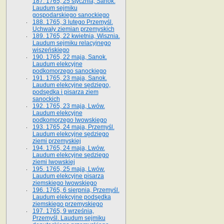
187. 1765, 25 stycznia, Sanok.
Laudum sejmiku
gospodarskiego sanockiego
188. 1765, 3 lutego Przemyśl.
Uchwały ziemian przemyskich
189. 1765, 22 kwietnia, Wisznia.
Laudum sejmiku relacyjnego
wiszeńskiego
190. 1765, 22 maja, Sanok.
Laudum elekcyjne
podkomorzego sanockiego
191. 1765, 23 maja, Sanok.
Laudum elekcyjne sędziego,
podsędka i pisarza ziem
sanockich
192. 1765, 23 maja, Lwów.
Laudum elekcyjne
podkomorzego lwowskiego
193. 1765, 24 maja, Przemyśl.
Laudum elekcyjne sędziego
ziemi przemyskiej
194. 1765, 24 maja, Lwów.
Laudum elekcyjne sędziego
ziemi lwowskiej
195. 1765, 25 maja, Lwów.
Laudum elekcyjne pisarza
ziemskiego lwowskiego
196. 1765, 6 sierpnia, Przemyśl.
Laudum elekcyjne podsędka
ziemskiego przemyskiego
197. 1765, 9 września,
Przemyśl. Laudum sejmiku