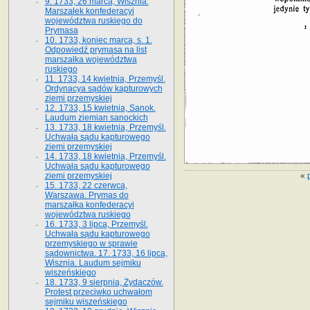
9. 1733, 26 marca, Wisznia.
Marszałek konfederacyi
województwa ruskiego do
Prymasa
10. 1733, koniec marca, s. 1.
Odpowiedź prymasa na list
marszałka województwa
ruskiego
11. 1733, 14 kwietnia, Przemyśl.
Ordynacya sądów kapturowych
ziemi przemyskiej
12. 1733, 15 kwietnia, Sanok.
Laudum ziemian sanockich
13. 1733, 18 kwietnia, Przemyśl.
Uchwała sądu kapturowego
ziemi przemyskiej
14. 1733, 18 kwietnia, Przemyśl.
Uchwała sądu kapturowego
«
ziemi przemyskiej
15. 1733, 22 czerwca,
Warszawa. Prymas do
marszałka konfederacyi
województwa ruskiego
16. 1733, 3 lipca, Przemyśl.
Uchwała sądu kapturowego
przemyskiego w sprawie
sądownictwa. 17. 1733, 16 lipca,
Wisznia. Laudum sejmiku
wiszeńskiego
18. 1733, 9 sierpnia, Żydaczów.
Protest przeciwko uchwałom
sejmiku wiszeńskiego