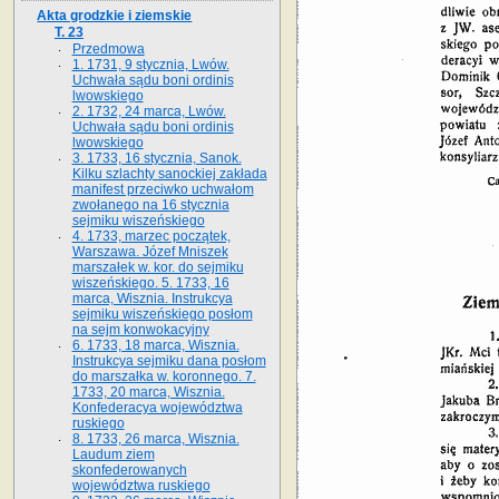
Akta grodzkie i ziemskie
T. 23
Przedmowa
1. 1731, 9 stycznia, Lwów.
Uchwała sądu boni ordinis
lwowskiego
2. 1732, 24 marca, Lwów.
Uchwała sądu boni ordinis
lwowskiego
3. 1733, 16 stycznia, Sanok.
Kilku szlachty sanockiej zakłada
manifest przeciwko uchwałom
zwołanego na 16 stycz­nia
sejmiku wiszeńskiego
4. 1733, marzec początek,
Warszawa. Józef Mniszek
marszałek w. kor. do sejmiku
wiszeńskiego. 5. 1733, 16
marca, Wisznia. Instrukcya
sejmiku wiszeńskiego posłom
na sejm konwokacyjny
6. 1733, 18 marca, Wisznia.
Instrukcya sejmiku dana posłom
do marszałka w. koronnego. 7.
1733, 20 marca, Wisznia.
Konfederacya województwa
ruskiego
8. 1733, 26 marca, Wisznia.
Laudum ziem
skonfederowanych
województwa ruskiego