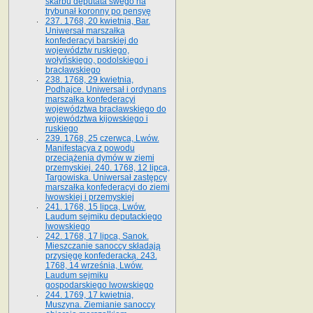
skarbu deputata swego na
trybunał koronny po pensyę
237. 1768, 20 kwietnia, Bar.
Uniwersał marszałka
konfederacyi barskiej do
województw ruskiego,
wołyńskiego, podolskiego i
bracławskiego
238. 1768, 29 kwietnia,
Podhajce. Uniwersał i ordynans
marszałka konfederacyi
województwa bracławskiego do
wo­jewództwa kijowskiego i
ruskiego
239. 1768, 25 czerwca, Lwów.
Manifestacya z powodu
przeciążenia dymów w ziemi
przemyskiej. 240. 1768, 12 lipca,
Targowiska. Uniwersał zastępcy
marszałka konfederacyi do ziemi
lwowskiej i przemyskiej
241. 1768, 15 lipca, Lwów.
Laudum sejmiku deputackiego
lwowskiego
242. 1768, 17 lipca, Sanok.
Mieszczanie sanoccy składają
przysięgę konfederacką. 243.
1768, 14 września, Lwów.
Laudum sejmiku
gospodarskiego lwowskiego
244. 1769, 17 kwietnia,
Muszyna. Ziemianie sanoccy