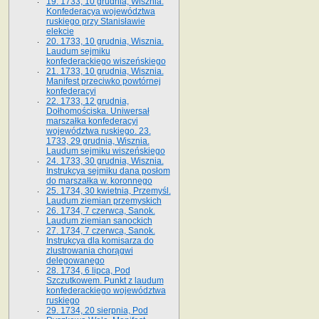
19. 1733, 10 grudnia, Wisznia.
Konfederacya województwa
ruskiego przy Stanisławie
elekcie
20. 1733, 10 grudnia, Wisznia.
Laudum sejmiku
konfederackiego wiszeńskiego
21. 1733, 10 grudnia, Wisznia.
Manifest przeciwko powtórnej
konfederacyi
22. 1733, 12 grudnia,
Dołhomościska. Uniwersał
marszałka konfederacyi
województwa ruskiego. 23.
1733, 29 grudnia, Wisznia.
Laudum sejmiku wiszeńskiego
24. 1733, 30 grudnia, Wisznia.
Instrukcya sejmiku dana posłom
do marszałka w. koronnego
25. 1734, 30 kwietnia, Przemyśl.
Laudum ziemian przemyskich
26. 1734, 7 czerwca, Sanok.
Laudum ziemian sanockich
27. 1734, 7 czerwca, Sanok.
Instrukcya dla komisarza do
zlustrowania chorągwi
delegowanego
28. 1734, 6 lipca, Pod
Szczutkowem. Punkt z laudum
konfederackiego województwa
ruskiego
29. 1734, 20 sierpnia, Pod