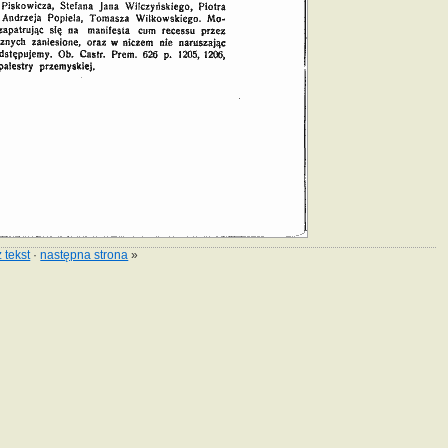
 tekst
·
następna strona
»