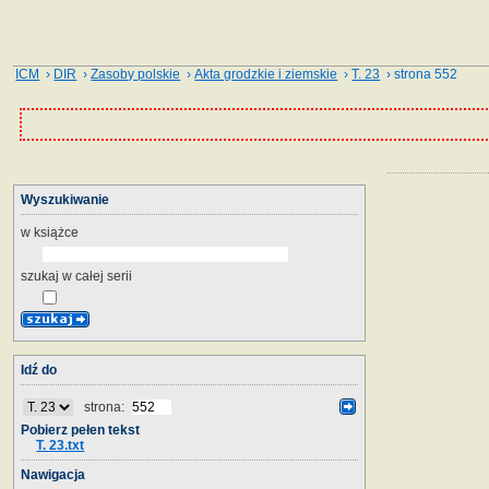
ICM
›
DIR
›
Zasoby polskie
›
Akta grodzkie i ziemskie
›
T. 23
› strona 552
Wyszukiwanie
w książce
szukaj w całej serii
Idź do
strona:
Pobierz pełen tekst
T. 23.txt
Nawigacja