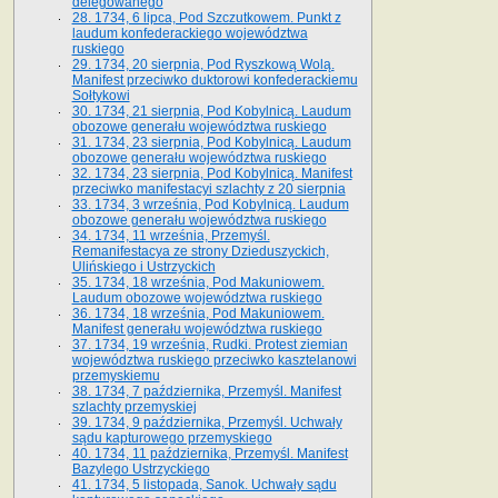
delegowanego
28. 1734, 6 lipca, Pod Szczutkowem. Punkt z
laudum konfederackiego województwa
ruskiego
29. 1734, 20 sierpnia, Pod Ryszkową Wolą.
Manifest przeciwko duktorowi konfederackiemu
Sołtykowi
30. 1734, 21 sierpnia, Pod Kobylnicą. Laudum
obozowe generału województwa ruskiego
31. 1734, 23 sierpnia, Pod Kobylnicą. Laudum
obozowe generału województwa ruskiego
32. 1734, 23 sierpnia, Pod Kobylnicą. Manifest
przeciwko manifestacyi szlachty z 20 sierpnia
33. 1734, 3 września, Pod Kobylnicą. Laudum
obozowe generału województwa ruskiego
34. 1734, 11 września, Przemyśl.
Remanifestacya ze strony Dzieduszyckich,
Ulińskiego i Ustrzyckich
35. 1734, 18 września, Pod Makuniowem.
Laudum obozowe województwa ruskiego
36. 1734, 18 września, Pod Makuniowem.
Manifest generału województwa ruskiego
37. 1734, 19 września, Rudki. Protest ziemian
województwa ruskiego przeciwko kasztelanowi
przemyskiemu
38. 1734, 7 października, Przemyśl. Manifest
szlachty przemyskiej
39. 1734, 9 października, Przemyśl. Uchwały
sądu kapturowego przemyskiego
40. 1734, 11 października, Przemyśl. Manifest
Bazylego Ustrzyckiego
41. 1734, 5 listopada, Sanok. Uchwały sądu