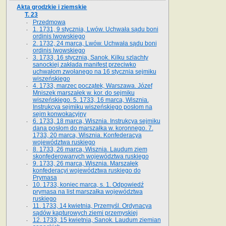
Akta grodzkie i ziemskie
T. 23
Przedmowa
1. 1731, 9 stycznia, Lwów. Uchwała sądu boni
ordinis lwowskiego
2. 1732, 24 marca, Lwów. Uchwała sądu boni
ordinis lwowskiego
3. 1733, 16 stycznia, Sanok. Kilku szlachty
sanockiej zakłada manifest przeciwko
uchwałom zwołanego na 16 stycz­nia sejmiku
wiszeńskiego
4. 1733, marzec początek, Warszawa. Józef
Mniszek marszałek w. kor. do sejmiku
wiszeńskiego. 5. 1733, 16 marca, Wisznia.
Instrukcya sejmiku wiszeńskiego posłom na
sejm konwokacyjny
6. 1733, 18 marca, Wisznia. Instrukcya sejmiku
dana posłom do marszałka w. koronnego. 7.
1733, 20 marca, Wisznia. Konfederacya
województwa ruskiego
8. 1733, 26 marca, Wisznia. Laudum ziem
skonfederowanych województwa ruskiego
9. 1733, 26 marca, Wisznia. Marszałek
konfederacyi województwa ruskiego do
Prymasa
10. 1733, koniec marca, s. 1. Odpowiedź
prymasa na list marszałka województwa
ruskiego
11. 1733, 14 kwietnia, Przemyśl. Ordynacya
sądów kapturowych ziemi przemyskiej
12. 1733, 15 kwietnia, Sanok. Laudum ziemian