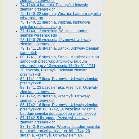
ziemian przemyskich
74. 1740, 4 kwietnia, Przemyśl. Uchwały
ziemian przemyskich
75. 1740, 22 sierpnia, Wisznia. Laudum sejmiku
wiszeńskiego
76. 1740, 22 sierpnia, Wisznia. Instrukcya
sejmiku posłom na sejm
77. 1740, 13 września, Wisznia. Laudum
sejmiku wiszeńskiego
78. 1740, 26 września, Przemyśl. Uchwały
ziemian przemyskich
79. 1741, 18 stycznia, Sanok. Uchwały ziemian
sanockich
80. 1741, 18 stycznia, Sanok. Manifest ziemian
sanockich przeciwko artykułowi laudum
wiszeńskiego z 13 wrze­śnia 1740 r. 81. 1741,
30 stycznia, Przemyśl. Uchwała ziemian
przemyskich
82. 1741, 17 lipca, Przemyśl. Uchwały ziemian
przemyskich
83. 1741, 23 października, Przemyśl. Uchwały
ziemian przemyskich
84. 1742, 29 stycznia, Przemyśl. Uchwały
ziemian przemyskich
85. 1742, 16 lipca, Przemyśl. Uchwały ziemian
przemyskich. 86. 1742, 10 września, Wisznia.
Laudum sejmiku deputackiego wiszeńskiego
87. 1742, 5 listopada, Przemyśl. Uchwały
ziemian przemyskich
88. 1743, 9 września, Wisznia. Laudum sejmiku
deputackiego wiszeńskiego. 89. 1744, 28
stycznia, Przemyśl. Uchwały ziemian