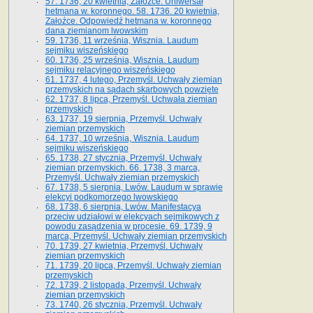
57. 1736, 20 kwietnia, Załoźce. Uniwersał
hetmana w. koronnego. 58. 1736. 20 kwietnia,
Załoźce. Odpowiedź hetmana w. koronnego
dana ziemianom lwowskim
59. 1736, 11 września, Wisznia. Laudum
sejmiku wiszeńskiego
60. 1736, 25 września, Wisznia. Laudum
sejmiku relacyjnego wiszeńskiego
61. 1737, 4 lutego, Przemyśl. Uchwały ziemian
przemyskich na sądach skarbowych powzięte
62. 1737, 8 lipca, Przemyśl. Uchwała ziemian
przemyskich
63. 1737, 19 sierpnia, Przemyśl. Uchwały
ziemian przemyskich
64. 1737, 10 września, Wisznia. Laudum
sejmiku wiszeńskiego
65. 1738, 27 stycznia, Przemyśl. Uchwały
ziemian przemyskich­­. 66. 1738, 3 marca,
Przemyśl. Uchwały ziemian przemyskich­
67. 1738, 5 sierpnia, Lwów. Laudum w sprawie
elekcyi podkomorzego lwowskiego
68. 1738, 6 sierpnia, Lwów. Manifestacya
przeciw udziałowi w elekcyach sejmikowych z
powodu zasądzenia w procesie. 69. 1739, 9
marca, Przemyśl. Uchwały ziemian przemyskich
70. 1739, 27 kwietnia, Przemyśl. Uchwały
ziemian przemyskich
71. 1739, 20 lipca, Przemyśl. Uchwały ziemian
przemyskich
72. 1739, 2 listopada, Przemyśl. Uchwały
ziemian przemyskich
73. 1740, 26 stycznia, Przemyśl. Uchwały