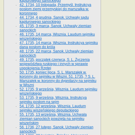
kapturowego sanockiego
42. 1734, 10 listopada, Przemyśl. Instrukcya
posłom ziemi przemyskiej do marszałka w.
koronnego
44. 1734, 4 grudnia, Sanok. Uchwały sądu
kapturowego sanockiego
45. 1735, 3 marca, Sanok. Uchwały ziemian
sanockich
46. 1735, 14 marca, Wisznia. Laudum sejmiku
wiszeńskiego
47. 1735, 14 marca, Wisznia. Instrukcya sejmiku
dana posłom do króla
48. 1735, 22 marca, Sanok. Uchwały ziemian
sanockich
49. 1735, początek czerwca, S. L. Życzenia
województwa ruskiego i innych w sprawie
uspokojenia Rzptej
50. 1735, koniec lipca, S. L. Marszałek w.
koronny do sejmiku w Wiszni. 51. 1735, ? S. L.
Marszałek w. koronny do dygnitarzy na sejmiku
w Wiszni
52. 1735, 9 września, Wisznia. Laudum sejmiku
wiszeńskiego
53. 1735, 9 września, Wisznia. Instrukcya
sejmiku posłom na sejm
54. 1735, 12 września, Wisznia. Laudum
sejmiku wiszeńskiego deputackiego
55. 1735, 13 września, Wisznia. Uchwała
ziemian sanockich powzięta na sejmiku
wiszeńskim
56. 1736, 27 lutego, Sanok. Uchwały ziemian
sanockich