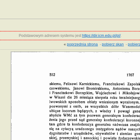
Podstawowym adresem systemu jest
https://dir.icm.edu.pl/pl/
.
«
poprzednia strona
·
pobierz skan
·
pobierz