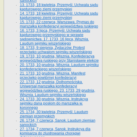
sanockich
13. 1733, 18 kwietnia, Przemyśl. Uchwała sądu
kapturowego ziemi przemyskiej
14. 1733, 18 kwietnia, Przemyśl. Uchwała sądu
kapturowego ziemi przemyskiej
15. 1733, 22 czerwca, Warszawa. Prymas do
marszałka konfederacyi województwa ruskiego
16. 1733, 3 lipca, Przemyśl. Uchwała sądu
kapturowego przemyskiego w sprawie
sądownictwa. 17. 1733, 16 lipca, Wisznia.
Laudum sejmiku wiszeńskiego
18. 1733, 9 sierpnia, Żydaczów. Protest
przeciwko uchwałom sejmiku wiszeńskiego
19. 1733, 10 grudnia, Wisznia. Konfederacya
województwa ruskiego przy Stanisławie elekcie
20. 1733, 10 grudnia, Wisznia. Laudum sejmiku
konfederackiego wiszeńskiego
21. 1733, 10 grudnia, Wisznia. Manifest
przeciwko powtórnej konfederacyi
22. 1733, 12 grudnia, Dołhomościska.
Uniwersał marszałka konfederacyi
województwa ruskiego. 23. 1733, 29 grudnia,
Wisznia. Laudum sejmiku wiszeńskiego
24. 1733, 30 grudnia, Wisznia. Instrukcya
sejmiku dana posłom do marszałka w.
koronnego
25. 1734, 30 kwietnia, Przemyśl. Laudum
ziemian przemyskich
26. 1734, 7 czerwca, Sanok. Laudum ziemian
sanockich
27. 1734, 7 czerwca, Sanok. Instrukcya dla
komisarza do zlustrowania chorągwi