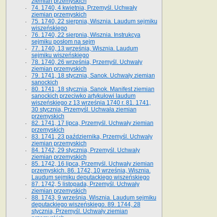
ziemian przemyskich
74. 1740, 4 kwietnia, Przemyśl. Uchwały
ziemian przemyskich
75. 1740, 22 sierpnia, Wisznia. Laudum sejmiku
wiszeńskiego
76. 1740, 22 sierpnia, Wisznia. Instrukcya
sejmiku posłom na sejm
77. 1740, 13 września, Wisznia. Laudum
sejmiku wiszeńskiego
78. 1740, 26 września, Przemyśl. Uchwały
ziemian przemyskich
79. 1741, 18 stycznia, Sanok. Uchwały ziemian
sanockich
80. 1741, 18 stycznia, Sanok. Manifest ziemian
sanockich przeciwko artykułowi laudum
wiszeńskiego z 13 wrze­śnia 1740 r. 81. 1741,
30 stycznia, Przemyśl. Uchwała ziemian
przemyskich
82. 1741, 17 lipca, Przemyśl. Uchwały ziemian
przemyskich
83. 1741, 23 października, Przemyśl. Uchwały
ziemian przemyskich
84. 1742, 29 stycznia, Przemyśl. Uchwały
ziemian przemyskich
85. 1742, 16 lipca, Przemyśl. Uchwały ziemian
przemyskich. 86. 1742, 10 września, Wisznia.
Laudum sejmiku deputackiego wiszeńskiego
87. 1742, 5 listopada, Przemyśl. Uchwały
ziemian przemyskich
88. 1743, 9 września, Wisznia. Laudum sejmiku
deputackiego wiszeńskiego. 89. 1744, 28
stycznia, Przemyśl. Uchwały ziemian