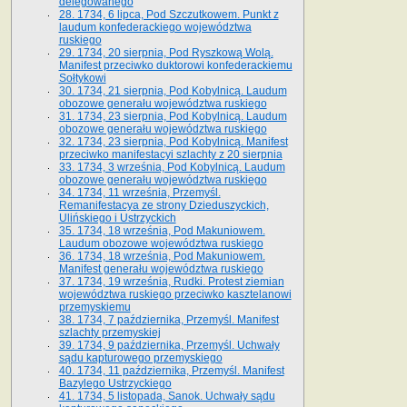
delegowanego
28. 1734, 6 lipca, Pod Szczutkowem. Punkt z
laudum konfederackiego województwa
ruskiego
29. 1734, 20 sierpnia, Pod Ryszkową Wolą.
Manifest przeciwko duktorowi konfederackiemu
Sołtykowi
30. 1734, 21 sierpnia, Pod Kobylnicą. Laudum
obozowe generału województwa ruskiego
31. 1734, 23 sierpnia, Pod Kobylnicą. Laudum
obozowe generału województwa ruskiego
32. 1734, 23 sierpnia, Pod Kobylnicą. Manifest
przeciwko manifestacyi szlachty z 20 sierpnia
33. 1734, 3 września, Pod Kobylnicą. Laudum
obozowe generału województwa ruskiego
34. 1734, 11 września, Przemyśl.
Remanifestacya ze strony Dzieduszyckich,
Ulińskiego i Ustrzyckich
35. 1734, 18 września, Pod Makuniowem.
Laudum obozowe województwa ruskiego
36. 1734, 18 września, Pod Makuniowem.
Manifest generału województwa ruskiego
37. 1734, 19 września, Rudki. Protest ziemian
województwa ruskiego przeciwko kasztelanowi
przemyskiemu
38. 1734, 7 października, Przemyśl. Manifest
szlachty przemyskiej
39. 1734, 9 października, Przemyśl. Uchwały
sądu kapturowego przemyskiego
40. 1734, 11 października, Przemyśl. Manifest
Bazylego Ustrzyckiego
41. 1734, 5 listopada, Sanok. Uchwały sądu