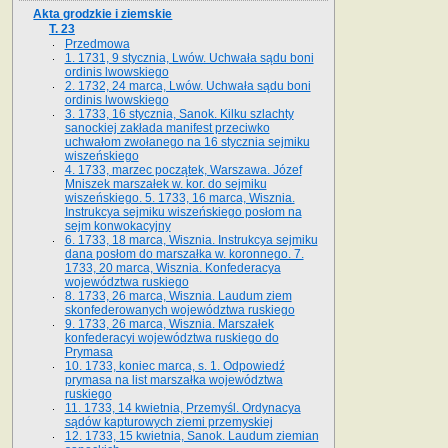
Akta grodzkie i ziemskie
T. 23
Przedmowa
1. 1731, 9 stycznia, Lwów. Uchwała sądu boni
ordinis lwowskiego
2. 1732, 24 marca, Lwów. Uchwała sądu boni
ordinis lwowskiego
3. 1733, 16 stycznia, Sanok. Kilku szlachty
sanockiej zakłada manifest przeciwko
uchwałom zwołanego na 16 stycz­nia sejmiku
wiszeńskiego
4. 1733, marzec początek, Warszawa. Józef
Mniszek marszałek w. kor. do sejmiku
wiszeńskiego. 5. 1733, 16 marca, Wisznia.
Instrukcya sejmiku wiszeńskiego posłom na
sejm konwokacyjny
6. 1733, 18 marca, Wisznia. Instrukcya sejmiku
dana posłom do marszałka w. koronnego. 7.
1733, 20 marca, Wisznia. Konfederacya
województwa ruskiego
8. 1733, 26 marca, Wisznia. Laudum ziem
skonfederowanych województwa ruskiego
9. 1733, 26 marca, Wisznia. Marszałek
konfederacyi województwa ruskiego do
Prymasa
10. 1733, koniec marca, s. 1. Odpowiedź
prymasa na list marszałka województwa
ruskiego
11. 1733, 14 kwietnia, Przemyśl. Ordynacya
sądów kapturowych ziemi przemyskiej
12. 1733, 15 kwietnia, Sanok. Laudum ziemian