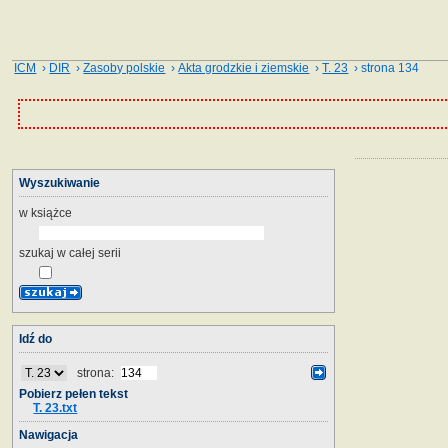
ICM
›
DIR
›
Zasoby polskie
›
Akta grodzkie i ziemskie
›
T. 23
› strona 134
Wyszukiwanie
w książce
szukaj w całej serii
Idź do
strona:
Pobierz pełen tekst
T. 23.txt
Nawigacja