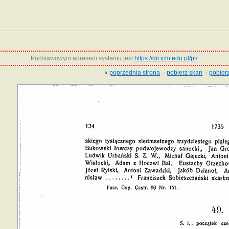
Podstawowym adresem systemu jest
https://dir.icm.edu.pl/pl/
.
«
poprzednia strona
·
pobierz skan
·
pobierz