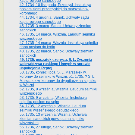
kapturowego sanockiego
42. 1734, 10 listopada, Przemyśl. Instrukcya
posłom ziemi przemyskiej do marszałka w.
koronnego
44. 1734, 4 grudnia, Sanok. Uchwały sądu
kapturowego sanockiego
45. 1735, 3 marca, Sanok. Uchwały ziemian
sanockich
46. 1735, 14 marca, Wisznia. Laudum sejmiku
wiszeńskiego
47. 1735, 14 marca, Wisznia. Instrukcya sejmiku
dana posłom do króla
48. 1735, 22 marca, Sanok. Uchwały ziemian
sanockich
49. 1735, początek czerwca, S. L. Życzenia
województwa ruskiego i innych w sprawie
uspokojenia Rzptej
50. 1735, koniec lipca, S. L. Marszałek w.
koronny do sejmiku w Wiszni. 51. 1735, ? S. L.
Marszałek w. koronny do dygnitarzy na sejmiku
w Wiszni
52. 1735, 9 września, Wisznia. Laudum sejmiku
wiszeńskiego
53. 1735, 9 września, Wisznia. Instrukcya
sejmiku posłom na sejm
54. 1735, 12 września, Wisznia. Laudum
sejmiku wiszeńskiego deputackiego
55. 1735, 13 września, Wisznia. Uchwała
ziemian sanockich powzięta na sejmiku
wiszeńskim
56. 1736, 27 lutego, Sanok. Uchwały ziemian
sanockich