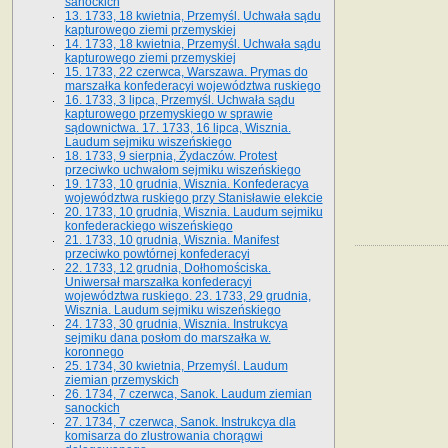
sanockich
13. 1733, 18 kwietnia, Przemyśl. Uchwała sądu
kapturowego ziemi przemyskiej
14. 1733, 18 kwietnia, Przemyśl. Uchwała sądu
kapturowego ziemi przemyskiej
15. 1733, 22 czerwca, Warszawa. Prymas do
marszałka konfederacyi województwa ruskiego
16. 1733, 3 lipca, Przemyśl. Uchwała sądu
kapturowego przemyskiego w sprawie
sądownictwa. 17. 1733, 16 lipca, Wisznia.
Laudum sejmiku wiszeńskiego
18. 1733, 9 sierpnia, Żydaczów. Protest
przeciwko uchwałom sejmiku wiszeńskiego
19. 1733, 10 grudnia, Wisznia. Konfederacya
województwa ruskiego przy Stanisławie elekcie
20. 1733, 10 grudnia, Wisznia. Laudum sejmiku
konfederackiego wiszeńskiego
21. 1733, 10 grudnia, Wisznia. Manifest
przeciwko powtórnej konfederacyi
22. 1733, 12 grudnia, Dołhomościska.
Uniwersał marszałka konfederacyi
województwa ruskiego. 23. 1733, 29 grudnia,
Wisznia. Laudum sejmiku wiszeńskiego
24. 1733, 30 grudnia, Wisznia. Instrukcya
sejmiku dana posłom do marszałka w.
koronnego
25. 1734, 30 kwietnia, Przemyśl. Laudum
ziemian przemyskich
26. 1734, 7 czerwca, Sanok. Laudum ziemian
sanockich
27. 1734, 7 czerwca, Sanok. Instrukcya dla
komisarza do zlustrowania chorągwi