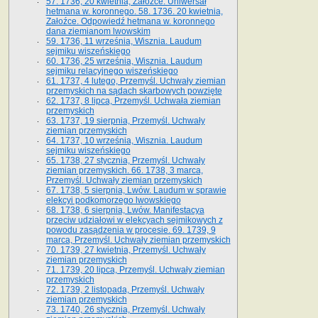
57. 1736, 20 kwietnia, Załoźce. Uniwersał
hetmana w. koronnego. 58. 1736. 20 kwietnia,
Załoźce. Odpowiedź hetmana w. koronnego
dana ziemianom lwowskim
59. 1736, 11 września, Wisznia. Laudum
sejmiku wiszeńskiego
60. 1736, 25 września, Wisznia. Laudum
sejmiku relacyjnego wiszeńskiego
61. 1737, 4 lutego, Przemyśl. Uchwały ziemian
przemyskich na sądach skarbowych powzięte
62. 1737, 8 lipca, Przemyśl. Uchwała ziemian
przemyskich
63. 1737, 19 sierpnia, Przemyśl. Uchwały
ziemian przemyskich
64. 1737, 10 września, Wisznia. Laudum
sejmiku wiszeńskiego
65. 1738, 27 stycznia, Przemyśl. Uchwały
ziemian przemyskich­­. 66. 1738, 3 marca,
Przemyśl. Uchwały ziemian przemyskich­
67. 1738, 5 sierpnia, Lwów. Laudum w sprawie
elekcyi podkomorzego lwowskiego
68. 1738, 6 sierpnia, Lwów. Manifestacya
przeciw udziałowi w elekcyach sejmikowych z
powodu zasądzenia w procesie. 69. 1739, 9
marca, Przemyśl. Uchwały ziemian przemyskich
70. 1739, 27 kwietnia, Przemyśl. Uchwały
ziemian przemyskich
71. 1739, 20 lipca, Przemyśl. Uchwały ziemian
przemyskich
72. 1739, 2 listopada, Przemyśl. Uchwały
ziemian przemyskich
73. 1740, 26 stycznia, Przemyśl. Uchwały