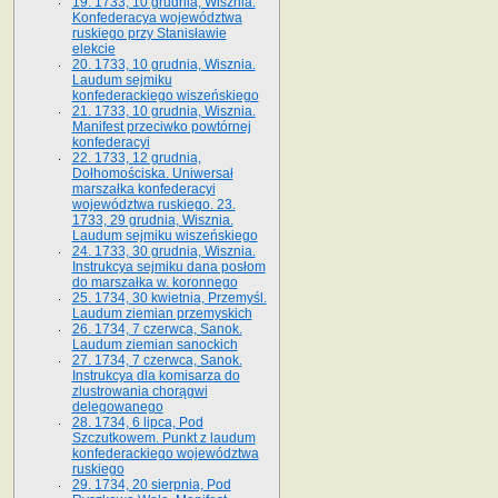
19. 1733, 10 grudnia, Wisznia.
Konfederacya województwa
ruskiego przy Stanisławie
elekcie
20. 1733, 10 grudnia, Wisznia.
Laudum sejmiku
konfederackiego wiszeńskiego
21. 1733, 10 grudnia, Wisznia.
Manifest przeciwko powtórnej
konfederacyi
22. 1733, 12 grudnia,
Dołhomościska. Uniwersał
marszałka konfederacyi
województwa ruskiego. 23.
1733, 29 grudnia, Wisznia.
Laudum sejmiku wiszeńskiego
24. 1733, 30 grudnia, Wisznia.
Instrukcya sejmiku dana posłom
do marszałka w. koronnego
25. 1734, 30 kwietnia, Przemyśl.
Laudum ziemian przemyskich
26. 1734, 7 czerwca, Sanok.
Laudum ziemian sanockich
27. 1734, 7 czerwca, Sanok.
Instrukcya dla komisarza do
zlustrowania chorągwi
delegowanego
28. 1734, 6 lipca, Pod
Szczutkowem. Punkt z laudum
konfederackiego województwa
ruskiego
29. 1734, 20 sierpnia, Pod