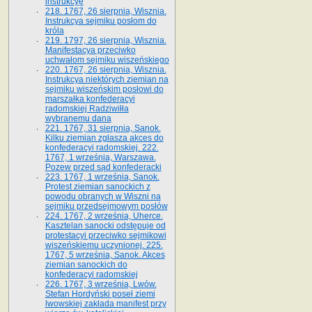
instrukcyę
218. 1767, 26 sierpnia, Wisznia.
Instrukcya sejmiku posłom do
króla
219. 1797, 26 sierpnia, Wisznia.
Manifestacya przeciwko
uchwałom sejmiku wiszeńskiego
220. 1767, 26 sierpnia, Wisznia.
Instrukcya niektórych ziemian na
sejmiku wiszeńskim posłowi do
marszałka konfe­deracyi
radomskiej Radziwiłła
wybranemu dana
221. 1767, 31 sierpnia, Sanok.
Kilku ziemian zgłasza akces do
konfederacyi radomskiej. 222.
1767, 1 września, Warszawa.
Pozew przed sąd konfederacki
223. 1767, 1 września, Sanok.
Protest ziemian sanockich z
powodu obranych w Wiszni na
sejmiku przedsejmo­wym posłów
224. 1767, 2 września, Uherce.
Kasztelan sanocki odstępuje od
protestacyi przeciwko sejmikowi
wiszeńskiemu uczynionej. 225.
1767, 5 września, Sanok. Akces
ziemian sanockich do
konfederacyi radomskiej
226. 1767, 3 września, Lwów.
Stefan Hordyński poseł ziemi
lwowskiej zakłada manifest przy