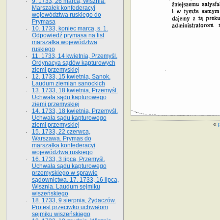
9. 1733, 26 marca, Wisznia.
Marszałek konfederacyi
województwa ruskiego do
Prymasa
10. 1733, koniec marca, s. 1.
Odpowiedź prymasa na list
marszałka województwa
ruskiego
11. 1733, 14 kwietnia, Przemyśl.
Ordynacya sądów kapturowych
ziemi przemyskiej
12. 1733, 15 kwietnia, Sanok.
Laudum ziemian sanockich
13. 1733, 18 kwietnia, Przemyśl.
Uchwała sądu kapturowego
ziemi przemyskiej
14. 1733, 18 kwietnia, Przemyśl.
Uchwała sądu kapturowego
«
ziemi przemyskiej
15. 1733, 22 czerwca,
Warszawa. Prymas do
marszałka konfederacyi
województwa ruskiego
16. 1733, 3 lipca, Przemyśl.
Uchwała sądu kapturowego
przemyskiego w sprawie
sądownictwa. 17. 1733, 16 lipca,
Wisznia. Laudum sejmiku
wiszeńskiego
18. 1733, 9 sierpnia, Żydaczów.
Protest przeciwko uchwałom
sejmiku wiszeńskiego