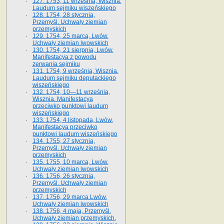
127. 1753, 11 września, Wisznia.
Laudum sejmiku wiszeńskiego
128. 1754, 28 stycznia,
Przemyśl. Uchwały ziemian
przemyskich
129. 1754, 25 marca, Lwów.
Uchwały ziemian lwowskich
130. 1754, 21 sierpnia, Lwów.
Manifestacya z powodu
zerwania sejmiku
131. 1754, 9 września, Wisznia.
Laudum sejmiku deputackiego
wiszeńskiego
132. 1754, 10—11 września,
Wisznia. Manifestacya
przeciwko punktowi laudum
wiszeńskiego
133. 1754, 4 listopada, Lwów.
Manifestacya przeciwko
punktowi laudum wiszeńskiego
134. 1755, 27 stycznia,
Przemyśl. Uchwały ziemian
przemyskich
135. 1755, 10 marca, Lwów.
Uchwały ziemian lwowskich
136. 1756, 26 stycznia,
Przemyśl. Uchwały ziemian
przemyskich
137. 1756, 29 marca Lwów.
Uchwały ziemian lwowskich
138. 1756, 4 maja, Przemyśl.
Uchwały ziemian przemyskich.