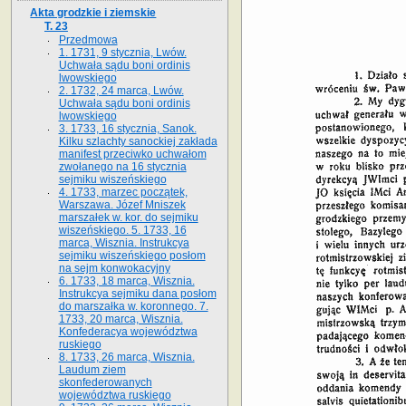
Akta grodzkie i ziemskie
T. 23
Przedmowa
1. 1731, 9 stycznia, Lwów.
Uchwała sądu boni ordinis
lwowskiego
2. 1732, 24 marca, Lwów.
Uchwała sądu boni ordinis
lwowskiego
3. 1733, 16 stycznia, Sanok.
Kilku szlachty sanockiej zakłada
manifest przeciwko uchwałom
zwołanego na 16 stycz­nia
sejmiku wiszeńskiego
4. 1733, marzec początek,
Warszawa. Józef Mniszek
marszałek w. kor. do sejmiku
wiszeńskiego. 5. 1733, 16
marca, Wisznia. Instrukcya
sejmiku wiszeńskiego posłom
na sejm konwokacyjny
6. 1733, 18 marca, Wisznia.
Instrukcya sejmiku dana posłom
do marszałka w. koronnego. 7.
1733, 20 marca, Wisznia.
Konfederacya województwa
ruskiego
8. 1733, 26 marca, Wisznia.
Laudum ziem
skonfederowanych
województwa ruskiego