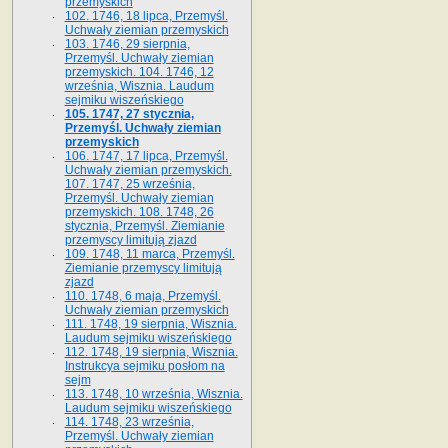
przemyskich
102. 1746, 18 lipca, Przemyśl.
Uchwały ziemian przemyskich
103. 1746, 29 sierpnia,
Przemyśl. Uchwały ziemian
przemyskich. 104. 1746, 12
września, Wisznia. Laudum
sejmiku wiszeńskiego
105. 1747, 27 stycznia,
Przemyśl. Uchwały ziemian
przemyskich
106. 1747, 17 lipca, Przemyśl.
Uchwały ziemian przemyskich.
107. 1747, 25 września,
Przemyśl. Uchwały ziemian
przemyskich. 108. 1748, 26
stycznia, Przemyśl. Ziemianie
przemyscy limitują zjazd
109. 1748, 11 marca, Przemyśl.
Ziemianie przemyscy limitują
zjazd
110. 1748, 6 maja, Przemyśl.
Uchwały ziemian przemyskich
111. 1748, 19 sierpnia, Wisznia.
Laudum sejmiku wiszeńskiego
112. 1748, 19 sierpnia, Wisznia.
Instrukcya sejmiku posłom na
sejm
113. 1748, 10 września, Wisznia.
Laudum sejmiku wiszeńskiego
114. 1748, 23 września,
Przemyśl. Uchwały ziemian