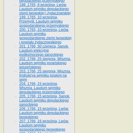
deputackiego przemyskiego
198. 1765, 9 września, Lwów.
Laudum sejmiku deputackiego
ziemi lwowskiej i żydaczowskiej
199. 1765, 10 września,
Przemyśl. Laudum sejmiku
gospodarskiego przemyskiego
200. 1765, 10 września, Lwów.
Laudum sejmiku
gospodarskiego ziemi lwowskiej
i powiatu żydaczowskiego
201. 1766, 30 czerwca, Sanok.
Laudum elekcyjne
podkomorzego sanockiego
202. 1766, 25 sierpnia, Wisznia.
Laudum sejmiku poselskiego
wiszeńskiego
203. 1766, 25 sierpnia, Wisznia.
Instrukcya sejmiku posłom na
sejm
204. 1766, 15 września,
Wisznia. Laudum sejmiku
deputackiego przemyskiego
205. 1766, 15 września, Sanok.
Laudum sejmiku deputackiego
sanockiego
206. 1766, 15 września, Lwów.
Laudum sejmiku deputackiego
lwowskiego
207. 1766, 16 września, Lwów.
Laudum sejmiku
gospodarskiego lwowskiego