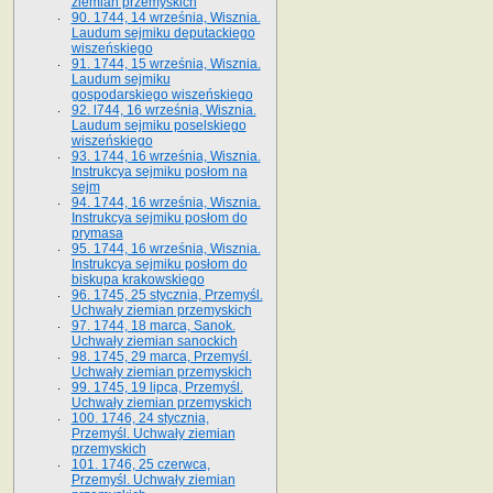
ziemian przemyskich
90. 1744, 14 września, Wisznia.
Laudum sejmiku deputackiego
wiszeńskiego
91. 1744, 15 września, Wisznia.
Laudum sejmiku
gospodarskiego wiszeńskiego
92. l744, 16 września, Wisznia.
Laudum sejmiku poselskiego
wiszeńskiego
93. 1744, 16 września, Wisznia.
Instrukcya sejmiku posłom na
sejm
94. 1744, 16 września, Wisznia.
Instrukcya sejmiku posłom do
prymasa
95. 1744, 16 września, Wisznia.
Instrukcya sejmiku posłom do
biskupa krakowskiego
96. 1745, 25 stycznia, Przemyśl.
Uchwały ziemian przemyskich
97. 1744, 18 marca, Sanok.
Uchwały ziemian sanockich
98. 1745, 29 marca, Przemyśl.
Uchwały ziemian przemyskich
99. 1745, 19 lipca, Przemyśl.
Uchwały ziemian przemyskich
100. 1746, 24 stycznia,
Przemyśl. Uchwały ziemian
przemyskich
101. 1746, 25 czerwca,
Przemyśl. Uchwały ziemian