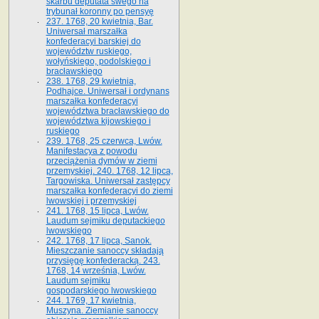
skarbu deputata swego na
trybunał koronny po pensyę
237. 1768, 20 kwietnia, Bar.
Uniwersał marszałka
konfederacyi barskiej do
województw ruskiego,
wołyńskiego, podolskiego i
bracławskiego
238. 1768, 29 kwietnia,
Podhajce. Uniwersał i ordynans
marszałka konfederacyi
województwa bracławskiego do
wo­jewództwa kijowskiego i
ruskiego
239. 1768, 25 czerwca, Lwów.
Manifestacya z powodu
przeciążenia dymów w ziemi
przemyskiej. 240. 1768, 12 lipca,
Targowiska. Uniwersał zastępcy
marszałka konfederacyi do ziemi
lwowskiej i przemyskiej
241. 1768, 15 lipca, Lwów.
Laudum sejmiku deputackiego
lwowskiego
242. 1768, 17 lipca, Sanok.
Mieszczanie sanoccy składają
przysięgę konfederacką. 243.
1768, 14 września, Lwów.
Laudum sejmiku
gospodarskiego lwowskiego
244. 1769, 17 kwietnia,
Muszyna. Ziemianie sanoccy