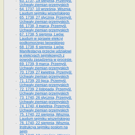
63. 1737, 19 sierpnia, Przemyśl.
Uchwały ziemian przemyskich
64. 1737, 10 września, Wisznia.
Laudum sejmiku wiszeńskiego
65. 1738, 27 stycznia, Przemyśl.
Uchwały ziemian przemyskich­­.
66. 1738, 3 marca, Przemyśl.
Uchwały ziemian przemyskich­
67. 1738, 5 sierpnia, Lwów.
Laudum w sprawie elekcyi
podkomorzego lwowskiego
68. 1738, 6 sierpnia, Lwów.
Manifestacya przeciw udziałowi
w elekcyach sejmikowych z
powodu zasądzenia w procesie.
69. 1739, 9 marca, Przemyśl.
Uchwały ziemian przemyskich
70. 1739, 27 kwietnia, Przemyśl.
Uchwały ziemian przemyskich
71. 1739, 20 lipca, Przemyśl.
Uchwały ziemian przemyskich
72. 1739, 2 listopada, Przemyśl.
Uchwały ziemian przemyskich
73. 1740, 26 stycznia, Przemyśl.
Uchwały ziemian przemyskich
74. 1740, 4 kwietnia, Przemyśl.
Uchwały ziemian przemyskich
75. 1740, 22 sierpnia, Wisznia.
Laudum sejmiku wiszeńskiego
76. 1740, 22 sierpnia, Wisznia.
Instrukcya sejmiku posłom na
sejm