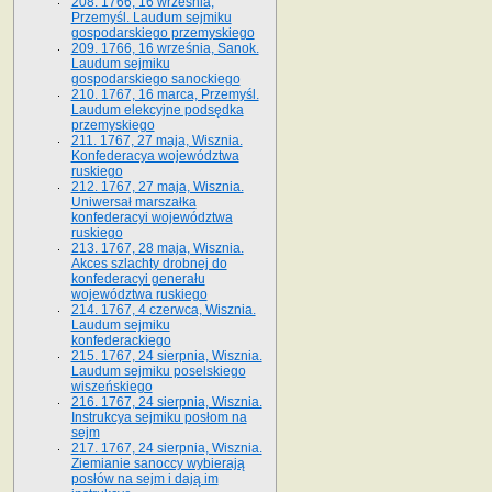
208. 1766, 16 września,
Przemyśl. Laudum sejmiku
gospodarskiego przemyskiego
209. 1766, 16 września, Sanok.
Laudum sejmiku
gospodarskiego sanockiego
210. 1767, 16 marca, Przemyśl.
Laudum elekcyjne podsędka
przemyskiego
211. 1767, 27 maja, Wisznia.
Konfederacya województwa
ruskiego
212. 1767, 27 maja, Wisznia.
Uniwersał marszałka
konfederacyi województwa
ruskiego
213. 1767, 28 maja, Wisznia.
Akces szlachty drobnej do
konfederacyi generału
województwa ruskiego
214. 1767, 4 czerwca, Wisznia.
Laudum sejmiku
konfederackiego
215. 1767, 24 sierpnia, Wisznia.
Laudum sejmiku poselskiego
wiszeńskiego
216. 1767, 24 sierpnia, Wisznia.
Instrukcya sejmiku posłom na
sejm
217. 1767, 24 sierpnia, Wisznia.
Ziemianie sanoccy wybierają
posłów na sejm i dają im