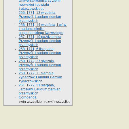
Uniwersał komisarzy ziemi
lwowskiej i powiatu
żydaczowskiego
255. 1771, 13 września,
Przemyśl. Laudum ziemian
przemyskich
256. 1771, 14 września, Lwów.
Laudum sejmiku
gospodarskiego lwowskiego
257. 1771, 19 października,
Przemyśl. Laudum ziemian
przemyskich
258. 1771, 6 listopada,
Przemyśl. Laudum ziemian
przemyskich
259. 1772, 27 stycznia,
Przemyśl. Laudum ziemian
przemyskich
260. 1772, 11 sierpnia,
Żydaczów. Laudum ziemian
żydaczowskich
261. 1772, 31 sierpnia,
Jarosław. Laudum ziemian
przemyskich
Corrigenda
zwiń wszystkie
|
rozwiń wszystkie