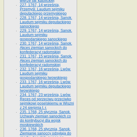
wierze św. ka­tolickiej
227. 1767, 14 września,
Przemyśl. Laudum sejmiku
deputackiego przemyskiego
228. 1767, 14 września, Sanok.
Laudum sejmiku deputackiego
sanockiego
229. 1767, 14 września, Sanok.
Laudum sejmiku
gospodarskiego sanockiego
230. 1767, 14 września, Sanok.
Akces ziemian sanockich do
konfederacyi radomskiej
231. 1767, 15 września, Sanok.
Akces ziemian sanockich do
konfederacyi radomskiej
232. 1767, 16 września, Lwów.
Laudum sejmiku
gospodarskiego lwowskiego
233. 1767, 16 września, Lwów.
Laudum sejmiku deputackiego
lwowskiego
234. 1767, 23 września, Lwów.
Reces od sprzeciwu przeciwko
sejmikowi poselskiemu w Wiszni
z 24 sierpnia t. r.
235. 1768, 25 stycznia, Sanok.
Uchwały ziemian sanockich co
do kontrybucyi dla wojsk
moskiewskich
236. 1768, 25 stycznia, Sanok.
Ziemianie sanoccy odsyłają do