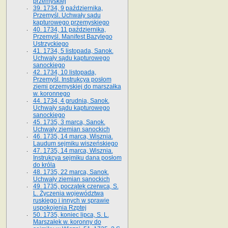
przemyskiej
39. 1734, 9 października,
Przemyśl. Uchwały sądu
kapturowego przemyskiego
40. 1734, 11 października,
Przemyśl. Manifest Bazylego
Ustrzyckiego
41. 1734, 5 listopada, Sanok.
Uchwały sądu kapturowego
sanockiego
42. 1734, 10 listopada,
Przemyśl. Instrukcya posłom
ziemi przemyskiej do marszałka
w. koronnego
44. 1734, 4 grudnia, Sanok.
Uchwały sądu kapturowego
sanockiego
45. 1735, 3 marca, Sanok.
Uchwały ziemian sanockich
46. 1735, 14 marca, Wisznia.
Laudum sejmiku wiszeńskiego
47. 1735, 14 marca, Wisznia.
Instrukcya sejmiku dana posłom
do króla
48. 1735, 22 marca, Sanok.
Uchwały ziemian sanockich
49. 1735, początek czerwca, S.
L. Życzenia województwa
ruskiego i innych w sprawie
uspokojenia Rzptej
50. 1735, koniec lipca, S. L.
Marszałek w. koronny do