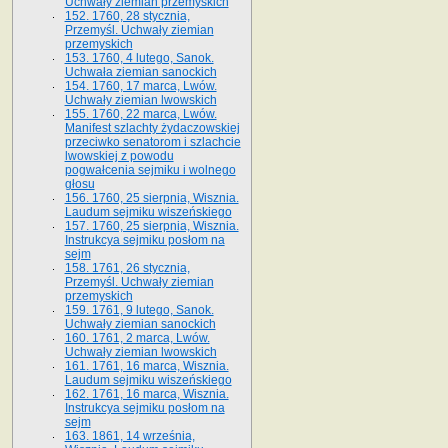
Uchwały ziemian przemyskich
152. 1760, 28 stycznia,
Przemyśl. Uchwały ziemian
przemyskich
153. 1760, 4 lutego, Sanok.
Uchwała ziemian sanockich
154. 1760, 17 marca, Lwów.
Uchwały ziemian lwowskich
155. 1760, 22 marca, Lwów.
Manifest szlachty żydaczowskiej
przeciwko senatorom i szlachcie
lwowskiej z po­wodu
pogwałcenia sejmiku i wolnego
głosu
156. 1760, 25 sierpnia, Wisznia.
Laudum sejmiku wiszeńskiego
157. 1760, 25 sierpnia, Wisznia.
Instrukcya sejmiku posłom na
sejm
158. 1761, 26 stycznia,
Przemyśl. Uchwały ziemian
przemyskich
159. 1761, 9 lutego, Sanok.
Uchwały ziemian sanockich
160. 1761, 2 marca, Lwów.
Uchwały ziemian lwowskich
161. 1761, 16 marca, Wisznia.
Laudum sejmiku wiszeńskiego
162. 1761, 16 marca, Wisznia.
Instrukcya sejmiku posłom na
sejm
163. 1861, 14 września,