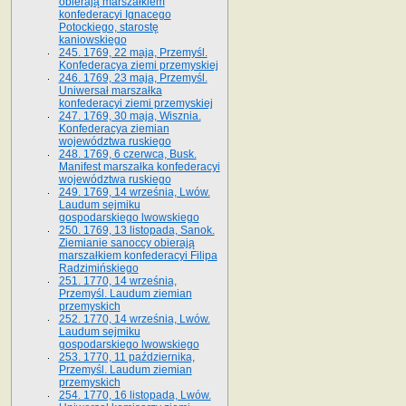
obierają marszałkiem
konfederacyi Ignacego
Potockiego, starostę
kaniowskiego
245. 1769, 22 maja, Przemyśl.
Konfederacya ziemi przemyskiej
246. 1769, 23 maja, Przemyśl.
Uniwersał marszałka
konfederacyi ziemi przemyskiej
247. 1769, 30 maja, Wisznia.
Konfederacya ziemian
województwa ruskiego
248. 1769, 6 czerwca, Busk.
Manifest marszałka konfederacyi
województwa ruskiego
249. 1769, 14 września, Lwów.
Laudum sejmiku
gospodarskiego lwowskiego
250. 1769, 13 listopada, Sanok.
Ziemianie sanoccy obierają
marszałkiem konfederacyi Filipa
Radzimińskiego
251. 1770, 14 września,
Przemyśl. Laudum ziemian
przemyskich
252. 1770, 14 września, Lwów.
Laudum sejmiku
gospodarskiego lwowskiego
253. 1770, 11 października,
Przemyśl. Laudum ziemian
przemyskich
254. 1770, 16 listopada, Lwów.