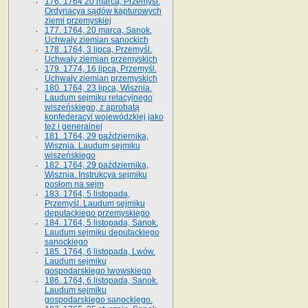
176. 1764 20 marca, Przemyśl.
Ordynacya sądów kapturowych
ziemi przemyskiej
177. 1764, 20 marca, Sanok.
Uchwały ziemian sanockich
178. 1764, 3 lipca, Przemyśl.
Uchwały ziemian przemyskich
179. 1774, 16 lipca, Przemyśl.
Uchwały ziemian przemyskich
180. 1764, 23 lipca, Wisznia.
Laudum sejmiku relacyjnego
wiszeńskiego, z aprobatą
konfederacyi wojewódzkiej jako
też i generalnej
181. 1764, 29 października,
Wisznia. Laudum sejmiku
wiszeńskiego
182. 1764, 29 października,
Wisznia. Instrukcya sejmiku
posłom na sejm
183. 1764, 5 listopada,
Przemyśl. Laudum sejmiku
deputackiego przemyskiego
184. 1764, 5 listopada, Sanok.
Laudum sejmiku deputackiego
sanockiego
185. 1764, 6 listopada, Lwów.
Laudum sejmiku
gospodarskiego lwowskiego
186. 1764, 6 listopada, Sanok.
Laudum sejmiku
gospodarskiego sanockiego.