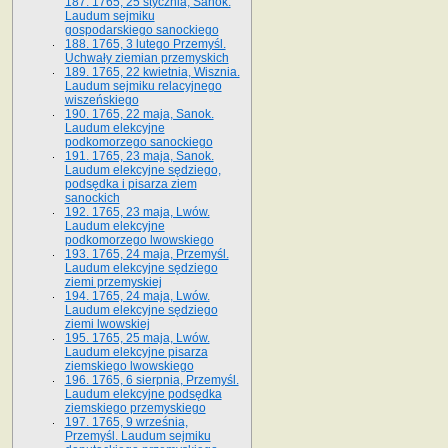
187. 1765, 25 stycznia, Sanok.
Laudum sejmiku
gospodarskiego sanockiego
188. 1765, 3 lutego Przemyśl.
Uchwały ziemian przemyskich
189. 1765, 22 kwietnia, Wisznia.
Laudum sejmiku relacyjnego
wiszeńskiego
190. 1765, 22 maja, Sanok.
Laudum elekcyjne
podkomorzego sanockiego
191. 1765, 23 maja, Sanok.
Laudum elekcyjne sędziego,
podsędka i pisarza ziem
sanockich
192. 1765, 23 maja, Lwów.
Laudum elekcyjne
podkomorzego lwowskiego
193. 1765, 24 maja, Przemyśl.
Laudum elekcyjne sędziego
ziemi przemyskiej
194. 1765, 24 maja, Lwów.
Laudum elekcyjne sędziego
ziemi lwowskiej
195. 1765, 25 maja, Lwów.
Laudum elekcyjne pisarza
ziemskiego lwowskiego
196. 1765, 6 sierpnia, Przemyśl.
Laudum elekcyjne podsędka
ziemskiego przemyskiego
197. 1765, 9 września,
Przemyśl. Laudum sejmiku