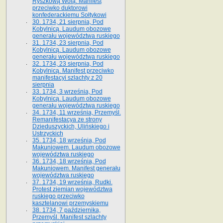
Ryszkową Wolą. Manifest
przeciwko duktorowi
konfederackiemu Sołtykowi
30. 1734, 21 sierpnia, Pod
Kobylnicą. Laudum obozowe
generału województwa ruskiego
31. 1734, 23 sierpnia, Pod
Kobylnicą. Laudum obozowe
generału województwa ruskiego
32. 1734, 23 sierpnia, Pod
Kobylnicą. Manifest przeciwko
manifestacyi szlachty z 20
sierpnia
33. 1734, 3 września, Pod
Kobylnicą. Laudum obozowe
generału województwa ruskiego
34. 1734, 11 września, Przemyśl.
Remanifestacya ze strony
Dzieduszyckich, Ulińskiego i
Ustrzyckich
35. 1734, 18 września, Pod
Makuniowem. Laudum obozowe
województwa ruskiego
36. 1734, 18 września, Pod
Makuniowem. Manifest generału
województwa ruskiego
37. 1734, 19 września, Rudki.
Protest ziemian województwa
ruskiego przeciwko
kasztelanowi przemyskiemu
38. 1734, 7 października,
Przemyśl. Manifest szlachty