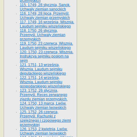
przemyskich
115. 1749, 28 stycznia, Sanok.
Uchwały ziemian sanockich
116. 1749, 28 lipca, Przemyśl.
Uchwały ziemian przemyskich
117. 1749, 16 września, Wisznia.
Laudum sejmiku wiszeńskiego
118. 1750, 26 stycznia,
Przemyśl. Uchwały ziemian
przemyskich
119. 1750, 23 czerwca, Wisznia.
Laudum sejmiku wiszeńskiego
120. 1750, 23 czerwca, Wisznia.
Instrukcya sejmiku posłom na
sejm
121. 1751, 13 września,
Wisznia. Laudum sejmiku
deputackiego wiszeńskiego
122. 1751, 14 września,
Wisznia. Laudum sejmiku
gospodarskiego wiszeńskiego
123. 1752, 26 stycznia,
Przemyśl. Reces zerwanego
zjazdu ziemian przemyskich.
124. 1750, 13 marca, Lwów.
Uchwały ziemian lwowskich
125. 1752, 26 czerwca,
Przemyśl. Rachunki z
szelężnego i czopowego ziemi
przemyskiej
126. 1753, 2 kwietnia, Lwów.
Uchwały ziemian lwowskich