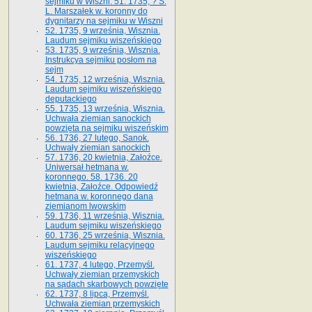
sejmiku w Wiszni. 51. 1735, ? S.
L. Marszałek w. koronny do
dygnitarzy na sejmiku w Wiszni
52. 1735, 9 września, Wisznia.
Laudum sejmiku wiszeńskiego
53. 1735, 9 września, Wisznia.
Instrukcya sejmiku posłom na
sejm
54. 1735, 12 września, Wisznia.
Laudum sejmiku wiszeńskiego
deputackiego
55. 1735, 13 września, Wisznia.
Uchwała ziemian sanockich
powzięta na sejmiku wiszeńskim
56. 1736, 27 lutego, Sanok.
Uchwały ziemian sanockich
57. 1736, 20 kwietnia, Załoźce.
Uniwersał hetmana w.
koronnego. 58. 1736. 20
kwietnia, Załoźce. Odpowiedź
hetmana w. koronnego dana
ziemianom lwowskim
59. 1736, 11 września, Wisznia.
Laudum sejmiku wiszeńskiego
60. 1736, 25 września, Wisznia.
Laudum sejmiku relacyjnego
wiszeńskiego
61. 1737, 4 lutego, Przemyśl.
Uchwały ziemian przemyskich
na sądach skarbowych powzięte
62. 1737, 8 lipca, Przemyśl.
Uchwała ziemian przemyskich