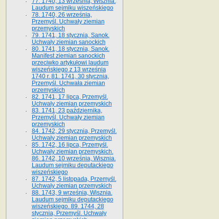
77. 1740, 13 września, Wisznia.
Laudum sejmiku wiszeńskiego
78. 1740, 26 września,
Przemyśl. Uchwały ziemian
przemyskich
79. 1741, 18 stycznia, Sanok.
Uchwały ziemian sanockich
80. 1741, 18 stycznia, Sanok.
Manifest ziemian sanockich
przeciwko artykułowi laudum
wiszeńskiego z 13 wrze­śnia
1740 r. 81. 1741, 30 stycznia,
Przemyśl. Uchwała ziemian
przemyskich
82. 1741, 17 lipca, Przemyśl.
Uchwały ziemian przemyskich
83. 1741, 23 października,
Przemyśl. Uchwały ziemian
przemyskich
84. 1742, 29 stycznia, Przemyśl.
Uchwały ziemian przemyskich
85. 1742, 16 lipca, Przemyśl.
Uchwały ziemian przemyskich.
86. 1742, 10 września, Wisznia.
Laudum sejmiku deputackiego
wiszeńskiego
87. 1742, 5 listopada, Przemyśl.
Uchwały ziemian przemyskich
88. 1743, 9 września, Wisznia.
Laudum sejmiku deputackiego
wiszeńskiego. 89. 1744, 28
stycznia, Przemyśl. Uchwały