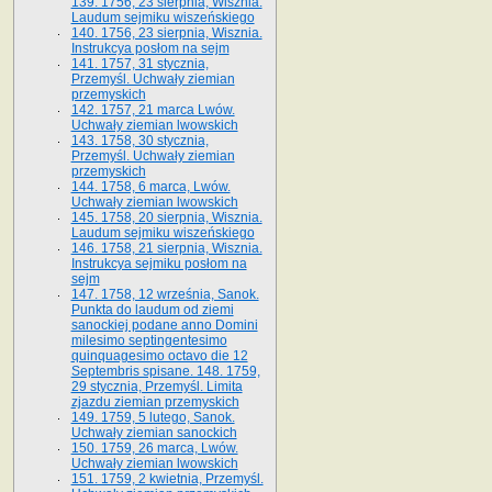
139. 1756, 23 sierpnia, Wisznia.
Laudum sejmiku wiszeńskiego
140. 1756, 23 sierpnia, Wisznia.
Instrukcya posłom na sejm
141. 1757, 31 stycznia,
Przemyśl. Uchwały ziemian
przemyskich
142. 1757, 21 marca Lwów.
Uchwały ziemian lwowskich
143. 1758, 30 stycznia,
Przemyśl. Uchwały ziemian
przemyskich
144. 1758, 6 marca, Lwów.
Uchwały ziemian lwowskich
145. 1758, 20 sierpnia, Wisznia.
Laudum sejmiku wiszeńskiego
146. 1758, 21 sierpnia, Wisznia.
Instrukcya sejmiku posłom na
sejm
147. 1758, 12 września, Sanok.
Punkta do laudum od ziemi
sanockiej podane anno Domini
milesimo septingentesimo
quinquagesimo octavo die 12
Septembris spisane. 148. 1759,
29 stycznia, Przemyśl. Limita
zjazdu ziemian przemyskich
149. 1759, 5 lutego, Sanok.
Uchwały ziemian sanockich
150. 1759, 26 marca, Lwów.
Uchwały ziemian lwowskich
151. 1759, 2 kwietnia, Przemyśl.