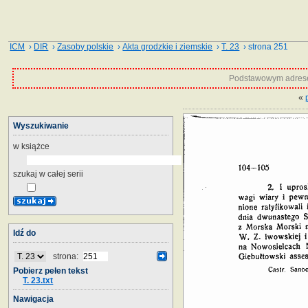
ICM
›
DIR
›
Zasoby polskie
›
Akta grodzkie i ziemskie
›
T. 23
› strona 251
Podstawowym adrese
«
Wyszukiwanie
w książce
szukaj w całej serii
Idź do
strona:
Pobierz pełen tekst
T. 23.txt
Nawigacja