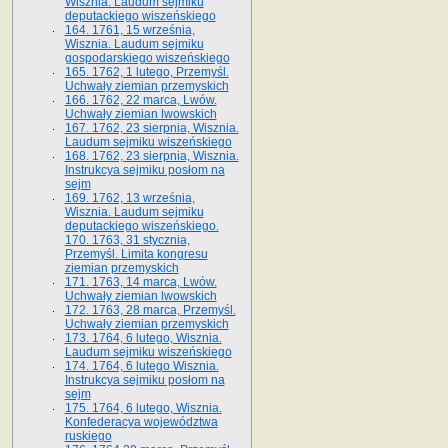
Wisznia. Laudum sejmiku
deputackiego wiszeńskiego
164. 1761, 15 września,
Wisznia. Laudum sejmiku
gospodarskiego wiszeńskiego
165. 1762, 1 lutego, Przemyśl.
Uchwały ziemian przemyskich
166. 1762, 22 marca, Lwów.
Uchwały ziemian lwowskich
167. 1762, 23 sierpnia, Wisznia.
Laudum sejmiku wiszeńskiego
168. 1762, 23 sierpnia, Wisznia.
Instrukcya sejmiku posłom na
sejm
169. 1762, 13 września,
Wisznia. Laudum sejmiku
deputackiego wiszeńskiego.
170. 1763, 31 stycznia,
Przemyśl. Limita kongresu
ziemian przemyskich
171. 1763, 14 marca, Lwów.
Uchwały ziemian lwowskich
172. 1763, 28 marca, Przemyśl.
Uchwały ziemian przemyskich
173. 1764, 6 lutego, Wisznia.
Laudum sejmiku wiszeńskiego
174. 1764, 6 lutego Wisznia.
Instrukcya sejmiku posłom na
sejm
175. 1764, 6 lutego, Wisznia.
Konfederacya województwa
ruskiego