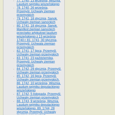
77. 1740, 13 września, Wisznia.
Laudum sejmiku wiszeńskiego
78. 1740, 26 września,
Przemyśl. Uchwały ziemian
przemyskich
79. 1741, 18 stycznia, Sanok.
Uchwały ziemian sanockich
80. 1741, 18 stycznia, Sanok.
Manifest ziemian sanockich
przeciwko artykułowi laudum
wiszeńskiego z 13 wrze­śnia
1740 r. 81. 1741, 30 stycznia,
Przemyśl. Uchwała ziemian
przemyskich
82. 1741, 17 lipca, Przemyśl.
Uchwały ziemian przemyskich
83. 1741, 23 października,
Przemyśl. Uchwały ziemian
przemyskich
84. 1742, 29 stycznia, Przemyśl.
Uchwały ziemian przemyskich
85. 1742, 16 lipca, Przemyśl.
Uchwały ziemian przemyskich.
86. 1742, 10 września, Wisznia.
Laudum sejmiku deputackiego
wiszeńskiego
87. 1742, 5 listopada, Przemyśl.
Uchwały ziemian przemyskich
88. 1743, 9 września, Wisznia.
Laudum sejmiku deputackiego
wiszeńskiego. 89. 1744, 28
stycznia, Przemyśl. Uchwały