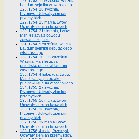
127. 1753, 11 września, Wisznia.
Laudum sejmiku wiszeńskiego
128. 1754, 28 stycznia,
Przemyśl. Uchwały ziemian
przemyskich
129. 1754, 25 marca, Lwów.
Uchwały ziemian lwowskich
130. 1754, 21 sierpnia, Lwów.
Manifestacya z powodu
zerwania sejmiku
131. 1754, 9 września, Wisznia.
Laudum sejmiku deputackiego
wiszeńskiego
132. 1754, 10—11 września,
Wisznia. Manifestacya
przeciwko punktowi laudum
wiszeńskiego
133. 1754, 4 listopada, Lwów.
Manifestacya przeciwko
punktowi laudum wiszeńskiego
134. 1755, 27 stycznia,
Przemyśl. Uchwały ziemian
przemyskich
135. 1755, 10 marca, Lwów.
Uchwały ziemian lwowskich
136. 1756, 26 stycznia,
Przemyśl. Uchwały ziemian
przemyskich
137. 1756, 29 marca Lwów.
Uchwały ziemian lwowskich
138. 1756, 4 maja, Przemyśl.
Uchwały ziemian przemyskich.