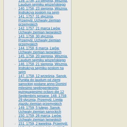
139. 1756, 23 sierpnia, Wisznia.
Laudum sejmiku wiszeńskiego
140. 1756, 23 sierpnia, Wisznia.
Instrukcya posłom na sejm
141. 1757, 31 stycznia,
Przemyśl. Uchwały ziemian
przemyskich
142. 1757, 21 marca Lwów.
Uchwały ziemian lwowskich
143. 1758, 30 stycznia,
Przemyśl. Uchwały ziemian
przemyskich
144. 1758, 6 marca, Lwów.
Uchwały ziemian lwowskich
145. 1758, 20 sierpnia, Wisznia.
Laudum sejmiku wiszeńskiego
146. 1758, 21 sierpnia, Wisznia.
Instrukcya sejmiku posłom na
sejm
147. 1758, 12 września, Sanok.
Punkta do laudum od ziemi
sanockiej podane anno Domini
milesimo septingentesimo
quinquagesimo octavo die 12
Septembris spisane. 148. 1759,
29 stycznia, Przemyśl. Limita
zjazdu ziemian przemyskich
149. 1759, 5 lutego, Sanok.
Uchwały ziemian sanockich
150. 1759, 26 marca, Lwów.
Uchwały ziemian lwowskich
151. 1759, 2 kwietnia, Przemyśl.