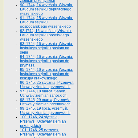
ziemian przemyskich
90. 1744, 14 września, Wisznia.
Laudum sejmiku deputackiego
wiszeńskiego
91. 1744, 15 września, Wisznia.
Laudum sejmiku
gospodarskiego wiszeńskiego
92. l744, 16 września, Wisznia.
Laudum sejmiku poselskiego
wiszeńskiego
93. 1744, 16 września, Wisznia.
Instrukcya sejmiku posłom na
sejm
94. 1744, 16 września, Wisznia.
Instrukcya sejmiku posłom do
prymasa
95. 1744, 16 września, Wisznia.
Instrukcya sejmiku posłom do
biskupa krakowskiego
96. 1745, 25 stycznia, Przemyśl.
Uchwały ziemian przemyskich
97. 1744, 18 marca, Sanok.
Uchwały ziemian sanockich
98. 1745, 29 marca, Przemyśl.
Uchwały ziemian przemyskich
99. 1745, 19 lipca, Przemyśl.
Uchwały ziemian przemyskich
100. 1746, 24 stycznia,
Przemyśl. Uchwały ziemian
przemyskich
101. 1746, 25 czerwca,
Przemyśl. Uchwały ziemian