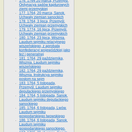
176. 1764 20 marca, Przemyśl.
Ordynacya sądów kapturowych
ziemi przemyskiej
177. 1764, 20 marca, Sanok.
Uchwały ziemian sanockich
178. 1764, 3 lipca, Przemyśl.
Uchwały ziemian przemyskich
179. 1774, 16 lipca, Przemyśl.
Uchwały ziemian przemyskich
180. 1764, 23 lipca, Wisznia.
Laudum sejmiku relacyjnego
wiszeńskiego, z aprobatą
konfederacyi wojewódzkiej jako
też i generalnej
181. 1764, 29 października,
Wisznia. Laudum sejmiku
wiszeńskiego
182. 1764, 29 października,
Wisznia. Instrukcya sejmiku
posłom na sejm
183. 1764, 5 listopada,
Przemyśl. Laudum sejmiku
deputackiego przemyskiego
184. 1764, 5 listopada, Sanok.
Laudum sejmiku deputackiego
sanockiego
185. 1764, 6 listopada, Lwów.
Laudum sejmiku
gospodarskiego lwowskiego
186. 1764, 6 listopada, Sanok.
Laudum sejmiku
gospodarskiego sanockiego.