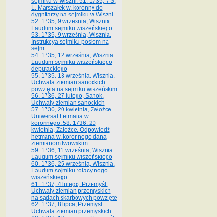
sejmiku w Wiszni. 51. 1735, ? S.
L. Marszałek w. koronny do
dygnitarzy na sejmiku w Wiszni
52. 1735, 9 września, Wisznia.
Laudum sejmiku wiszeńskiego
53. 1735, 9 września, Wisznia.
Instrukcya sejmiku posłom na
sejm
54. 1735, 12 września, Wisznia.
Laudum sejmiku wiszeńskiego
deputackiego
55. 1735, 13 września, Wisznia.
Uchwała ziemian sanockich
powzięta na sejmiku wiszeńskim
56. 1736, 27 lutego, Sanok.
Uchwały ziemian sanockich
57. 1736, 20 kwietnia, Załoźce.
Uniwersał hetmana w.
koronnego. 58. 1736. 20
kwietnia, Załoźce. Odpowiedź
hetmana w. koronnego dana
ziemianom lwowskim
59. 1736, 11 września, Wisznia.
Laudum sejmiku wiszeńskiego
60. 1736, 25 września, Wisznia.
Laudum sejmiku relacyjnego
wiszeńskiego
61. 1737, 4 lutego, Przemyśl.
Uchwały ziemian przemyskich
na sądach skarbowych powzięte
62. 1737, 8 lipca, Przemyśl.
Uchwała ziemian przemyskich