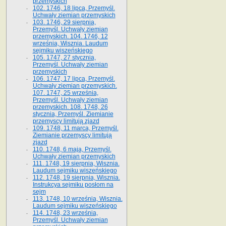
przemyskich
102. 1746, 18 lipca, Przemyśl.
Uchwały ziemian przemyskich
103. 1746, 29 sierpnia,
Przemyśl. Uchwały ziemian
przemyskich. 104. 1746, 12
września, Wisznia. Laudum
sejmiku wiszeńskiego
105. 1747, 27 stycznia,
Przemyśl. Uchwały ziemian
przemyskich
106. 1747, 17 lipca, Przemyśl.
Uchwały ziemian przemyskich.
107. 1747, 25 września,
Przemyśl. Uchwały ziemian
przemyskich. 108. 1748, 26
stycznia, Przemyśl. Ziemianie
przemyscy limitują zjazd
109. 1748, 11 marca, Przemyśl.
Ziemianie przemyscy limitują
zjazd
110. 1748, 6 maja, Przemyśl.
Uchwały ziemian przemyskich
111. 1748, 19 sierpnia, Wisznia.
Laudum sejmiku wiszeńskiego
112. 1748, 19 sierpnia, Wisznia.
Instrukcya sejmiku posłom na
sejm
113. 1748, 10 września, Wisznia.
Laudum sejmiku wiszeńskiego
114. 1748, 23 września,
Przemyśl. Uchwały ziemian