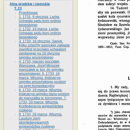
Akta grodzkie i ziemskie
T. 23
Przedmowa
1. 1731, 9 stycznia, Lwów.
Uchwała sądu boni ordinis
lwowskiego
2. 1732, 24 marca, Lwów.
Uchwała sądu boni ordinis
lwowskiego
3. 1733, 16 stycznia, Sanok.
Kilku szlachty sanockiej zakłada
manifest przeciwko uchwałom
zwołanego na 16 stycz­nia
sejmiku wiszeńskiego
4. 1733, marzec początek,
Warszawa. Józef Mniszek
marszałek w. kor. do sejmiku
wiszeńskiego. 5. 1733, 16
marca, Wisznia. Instrukcya
sejmiku wiszeńskiego posłom
na sejm konwokacyjny
6. 1733, 18 marca, Wisznia.
Instrukcya sejmiku dana posłom
do marszałka w. koronnego. 7.
1733, 20 marca, Wisznia.
Konfederacya województwa
ruskiego
8. 1733, 26 marca, Wisznia.
Laudum ziem
skonfederowanych
województwa ruskiego