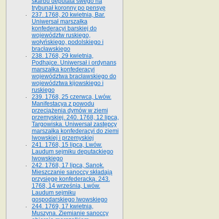
skarbu deputata swego na
trybunał koronny po pensyę
237. 1768, 20 kwietnia, Bar.
Uniwersał marszałka
konfederacyi barskiej do
województw ruskiego,
wołyńskiego, podolskiego i
bracławskiego
238. 1768, 29 kwietnia,
Podhajce. Uniwersał i ordynans
marszałka konfederacyi
województwa bracławskiego do
wo­jewództwa kijowskiego i
ruskiego
239. 1768, 25 czerwca, Lwów.
Manifestacya z powodu
przeciążenia dymów w ziemi
przemyskiej. 240. 1768, 12 lipca,
Targowiska. Uniwersał zastępcy
marszałka konfederacyi do ziemi
lwowskiej i przemyskiej
241. 1768, 15 lipca, Lwów.
Laudum sejmiku deputackiego
lwowskiego
242. 1768, 17 lipca, Sanok.
Mieszczanie sanoccy składają
przysięgę konfederacką. 243.
1768, 14 września, Lwów.
Laudum sejmiku
gospodarskiego lwowskiego
244. 1769, 17 kwietnia,
Muszyna. Ziemianie sanoccy