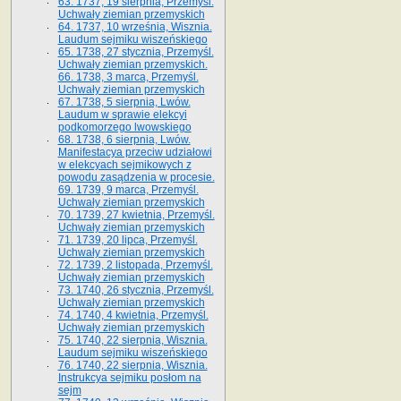
63. 1737, 19 sierpnia, Przemyśl.
Uchwały ziemian przemyskich
64. 1737, 10 września, Wisznia.
Laudum sejmiku wiszeńskiego
65. 1738, 27 stycznia, Przemyśl.
Uchwały ziemian przemyskich­­.
66. 1738, 3 marca, Przemyśl.
Uchwały ziemian przemyskich­
67. 1738, 5 sierpnia, Lwów.
Laudum w sprawie elekcyi
podkomorzego lwowskiego
68. 1738, 6 sierpnia, Lwów.
Manifestacya przeciw udziałowi
w elekcyach sejmikowych z
powodu zasądzenia w procesie.
69. 1739, 9 marca, Przemyśl.
Uchwały ziemian przemyskich
70. 1739, 27 kwietnia, Przemyśl.
Uchwały ziemian przemyskich
71. 1739, 20 lipca, Przemyśl.
Uchwały ziemian przemyskich
72. 1739, 2 listopada, Przemyśl.
Uchwały ziemian przemyskich
73. 1740, 26 stycznia, Przemyśl.
Uchwały ziemian przemyskich
74. 1740, 4 kwietnia, Przemyśl.
Uchwały ziemian przemyskich
75. 1740, 22 sierpnia, Wisznia.
Laudum sejmiku wiszeńskiego
76. 1740, 22 sierpnia, Wisznia.
Instrukcya sejmiku posłom na
sejm