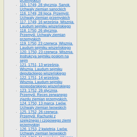
przemyskich
115. 1749, 28 stycznia, Sanok.
Uchwały ziemian sanockich
116. 1749, 28 lipca, Przemyśl.
Uchwały ziemian przemyskich
117. 1749, 16 września, Wisznia.
Laudum sejmiku wiszeńskiego
118. 1750, 26 stycznia,
Przemyśl. Uchwały ziemian
przemyskich
119. 1750, 23 czerwca, Wisznia.
Laudum sejmiku wiszeńskiego
120. 1750, 23 czerwca, Wisznia.
Instrukcya sejmiku posłom na
sejm
121. 1751, 13 września,
Wisznia. Laudum sejmiku
deputackiego wiszeńskiego
122. 1751, 14 września,
Wisznia. Laudum sejmiku
gospodarskiego wiszeńskiego
123. 1752, 26 stycznia,
Przemyśl. Reces zerwanego
zjazdu ziemian przemyskich.
124. 1750, 13 marca, Lwów.
Uchwały ziemian lwowskich
125. 1752, 26 czerwca,
Przemyśl. Rachunki z
szelężnego i czopowego ziemi
przemyskiej
126. 1753, 2 kwietnia, Lwów.
Uchwały ziemian lwowskich