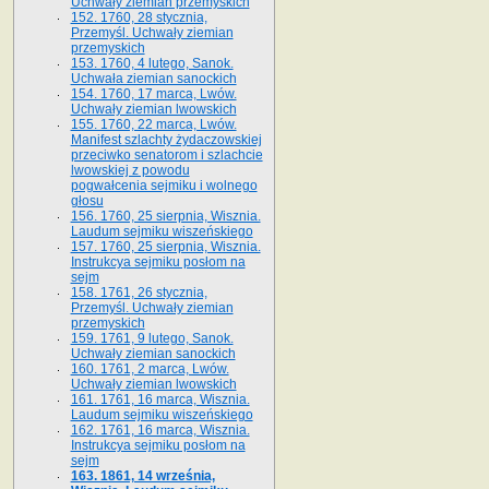
Uchwały ziemian przemyskich
152. 1760, 28 stycznia,
Przemyśl. Uchwały ziemian
przemyskich
153. 1760, 4 lutego, Sanok.
Uchwała ziemian sanockich
154. 1760, 17 marca, Lwów.
Uchwały ziemian lwowskich
155. 1760, 22 marca, Lwów.
Manifest szlachty żydaczowskiej
przeciwko senatorom i szlachcie
lwowskiej z po­wodu
pogwałcenia sejmiku i wolnego
głosu
156. 1760, 25 sierpnia, Wisznia.
Laudum sejmiku wiszeńskiego
157. 1760, 25 sierpnia, Wisznia.
Instrukcya sejmiku posłom na
sejm
158. 1761, 26 stycznia,
Przemyśl. Uchwały ziemian
przemyskich
159. 1761, 9 lutego, Sanok.
Uchwały ziemian sanockich
160. 1761, 2 marca, Lwów.
Uchwały ziemian lwowskich
161. 1761, 16 marca, Wisznia.
Laudum sejmiku wiszeńskiego
162. 1761, 16 marca, Wisznia.
Instrukcya sejmiku posłom na
sejm
163. 1861, 14 września,