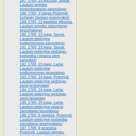
187. 1765, 25 stycznia, Sanok.
Laudum sejmiku
gospodarskiego sanockiego
188. 1765, 3 lutego Przemyśl.
Uchwały ziemian przemyskich
189. 1765, 22 kwietnia, Wisznia.
Laudum sejmiku relacyjnego
wiszeńskiego
190. 1765, 22 maja, Sanok.
Laudum elekcyjne
podkomorzego sanockiego
191. 1765, 23 maja, Sanok.
Laudum elekcyjne sędziego,
podsędka i pisarza ziem
sanockich
192. 1765, 23 maja, Lwów.
Laudum elekcyjne
podkomorzego lwowskiego
193. 1765, 24 maja, Przemyśl.
Laudum elekcyjne sędziego
ziemi przemyskiej
194. 1765, 24 maja, Lwów.
Laudum elekcyjne sędziego
ziemi lwowskiej
195. 1765, 25 maja, Lwów.
Laudum elekcyjne pisarza
ziemskiego lwowskiego
196. 1765, 6 sierpnia, Przemyśl.
Laudum elekcyjne podsędka
ziemskiego przemyskiego
197. 1765, 9 września,
Przemyśl. Laudum sejmiku