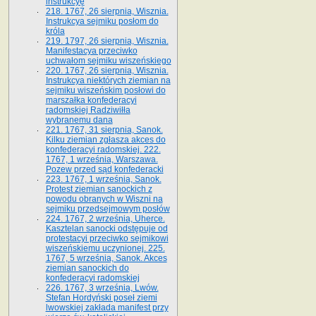
instrukcyę
218. 1767, 26 sierpnia, Wisznia.
Instrukcya sejmiku posłom do
króla
219. 1797, 26 sierpnia, Wisznia.
Manifestacya przeciwko
uchwałom sejmiku wiszeńskiego
220. 1767, 26 sierpnia, Wisznia.
Instrukcya niektórych ziemian na
sejmiku wiszeńskim posłowi do
marszałka konfe­deracyi
radomskiej Radziwiłła
wybranemu dana
221. 1767, 31 sierpnia, Sanok.
Kilku ziemian zgłasza akces do
konfederacyi radomskiej. 222.
1767, 1 września, Warszawa.
Pozew przed sąd konfederacki
223. 1767, 1 września, Sanok.
Protest ziemian sanockich z
powodu obranych w Wiszni na
sejmiku przedsejmo­wym posłów
224. 1767, 2 września, Uherce.
Kasztelan sanocki odstępuje od
protestacyi przeciwko sejmikowi
wiszeńskiemu uczynionej. 225.
1767, 5 września, Sanok. Akces
ziemian sanockich do
konfederacyi radomskiej
226. 1767, 3 września, Lwów.
Stefan Hordyński poseł ziemi
lwowskiej zakłada manifest przy