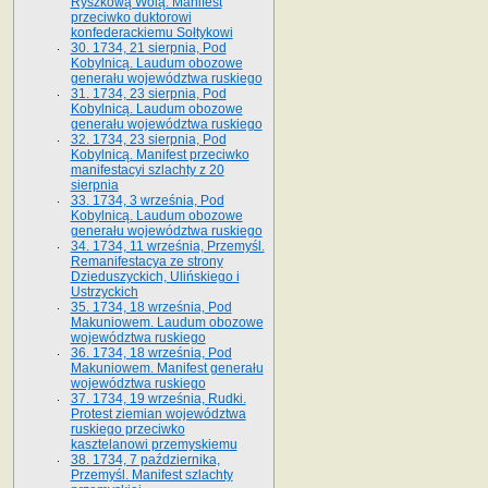
Ryszkową Wolą. Manifest
przeciwko duktorowi
konfederackiemu Sołtykowi
30. 1734, 21 sierpnia, Pod
Kobylnicą. Laudum obozowe
generału województwa ruskiego
31. 1734, 23 sierpnia, Pod
Kobylnicą. Laudum obozowe
generału województwa ruskiego
32. 1734, 23 sierpnia, Pod
Kobylnicą. Manifest przeciwko
manifestacyi szlachty z 20
sierpnia
33. 1734, 3 września, Pod
Kobylnicą. Laudum obozowe
generału województwa ruskiego
34. 1734, 11 września, Przemyśl.
Remanifestacya ze strony
Dzieduszyckich, Ulińskiego i
Ustrzyckich
35. 1734, 18 września, Pod
Makuniowem. Laudum obozowe
województwa ruskiego
36. 1734, 18 września, Pod
Makuniowem. Manifest generału
województwa ruskiego
37. 1734, 19 września, Rudki.
Protest ziemian województwa
ruskiego przeciwko
kasztelanowi przemyskiemu
38. 1734, 7 października,
Przemyśl. Manifest szlachty