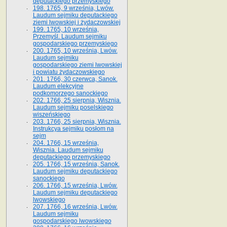
deputackiego przemyskiego
198. 1765, 9 września, Lwów.
Laudum sejmiku deputackiego
ziemi lwowskiej i żydaczowskiej
199. 1765, 10 września,
Przemyśl. Laudum sejmiku
gospodarskiego przemyskiego
200. 1765, 10 września, Lwów.
Laudum sejmiku
gospodarskiego ziemi lwowskiej
i powiatu żydaczowskiego
201. 1766, 30 czerwca, Sanok.
Laudum elekcyjne
podkomorzego sanockiego
202. 1766, 25 sierpnia, Wisznia.
Laudum sejmiku poselskiego
wiszeńskiego
203. 1766, 25 sierpnia, Wisznia.
Instrukcya sejmiku posłom na
sejm
204. 1766, 15 września,
Wisznia. Laudum sejmiku
deputackiego przemyskiego
205. 1766, 15 września, Sanok.
Laudum sejmiku deputackiego
sanockiego
206. 1766, 15 września, Lwów.
Laudum sejmiku deputackiego
lwowskiego
207. 1766, 16 września, Lwów.
Laudum sejmiku
gospodarskiego lwowskiego