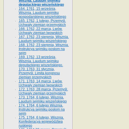
Wisznia. Laudum sejmiku
deputackiego wiszeńskiego
164. 1761, 15 września,
Wisznia. Laudum sejmiku
gospodarskiego wiszeńskiego
165. 1762, 1 lutego, Przemyśl.
Uchwały ziemian przemyskich
166. 1762, 22 marca, Lwów.
Uchwały ziemian lwowskich
167. 1762, 23 sierpnia, Wisznia.
Laudum sejmiku wiszeńskiego
168. 1762, 23 sierpnia, Wisznia.
Instrukcya sejmiku posłom na
sejm
169. 1762, 13 września,
Wisznia. Laudum sejmiku
deputackiego wiszeńskiego.
170. 1763, 31 stycznia,
Przemyśl. Limita kongresu
ziemian przemyskich
171. 1763, 14 marca, Lwów.
Uchwały ziemian lwowskich
172. 1763, 28 marca, Przemyśl.
Uchwały ziemian przemyskich
173. 1764, 6 lutego, Wisznia.
Laudum sejmiku wiszeńskiego
174. 1764, 6 lutego Wisznia.
Instrukcya sejmiku posłom na
sejm
175. 1764, 6 lutego, Wisznia.
Konfederacya województwa
ruskiego