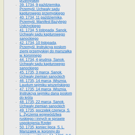
przemyskiej
39. 1734, 9 października,
Przemyśl. Uchwały sądu
kapturowego przemyskiego
40. 1734, 11 października,
Przemyśl. Manifest Bazylego
Ustrzyckiego
41. 1734, 5 listopada, Sanok.
Uchwały sądu kapturowego
sanockiego
42. 1734, 10 listopada,
Przemyśl. Instrukcya posłom
ziemi przemyskiej do marszałka
w. koronnego
44. 1734, 4 grudnia, Sanok.
Uchwały sądu kapturowego
sanockiego
45. 1735, 3 marca, Sanok.
Uchwały ziemian sanockich
46. 1735, 14 marca, Wisznia.
Laudum sejmiku wiszeńskiego
47. 1735, 14 marca, Wisznia.
Instrukcya sejmiku dana posłom
do króla
48. 1735, 22 marca, Sanok.
Uchwały ziemian sanockich
49. 1735, początek czerwca, S.
L. Życzenia województwa
ruskiego i innych w sprawie
uspokojenia Rzptej
50. 1735, koniec lipca, S. L.
Marszałek w. koronny do