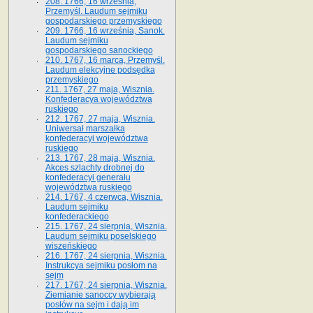
208. 1766, 16 września,
Przemyśl. Laudum sejmiku
gospodarskiego przemyskiego
209. 1766, 16 września, Sanok.
Laudum sejmiku
gospodarskiego sanockiego
210. 1767, 16 marca, Przemyśl.
Laudum elekcyjne podsędka
przemyskiego
211. 1767, 27 maja, Wisznia.
Konfederacya województwa
ruskiego
212. 1767, 27 maja, Wisznia.
Uniwersał marszałka
konfederacyi województwa
ruskiego
213. 1767, 28 maja, Wisznia.
Akces szlachty drobnej do
konfederacyi generału
województwa ruskiego
214. 1767, 4 czerwca, Wisznia.
Laudum sejmiku
konfederackiego
215. 1767, 24 sierpnia, Wisznia.
Laudum sejmiku poselskiego
wiszeńskiego
216. 1767, 24 sierpnia, Wisznia.
Instrukcya sejmiku posłom na
sejm
217. 1767, 24 sierpnia, Wisznia.
Ziemianie sanoccy wybierają
posłów na sejm i dają im