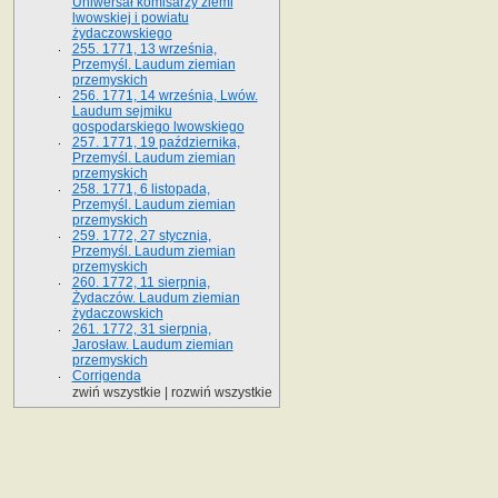
Uniwersał komisarzy ziemi
lwowskiej i powiatu
żydaczowskiego
255. 1771, 13 września,
Przemyśl. Laudum ziemian
przemyskich
256. 1771, 14 września, Lwów.
Laudum sejmiku
gospodarskiego lwowskiego
257. 1771, 19 października,
Przemyśl. Laudum ziemian
przemyskich
258. 1771, 6 listopada,
Przemyśl. Laudum ziemian
przemyskich
259. 1772, 27 stycznia,
Przemyśl. Laudum ziemian
przemyskich
260. 1772, 11 sierpnia,
Żydaczów. Laudum ziemian
żydaczowskich
261. 1772, 31 sierpnia,
Jarosław. Laudum ziemian
przemyskich
Corrigenda
zwiń wszystkie
|
rozwiń wszystkie