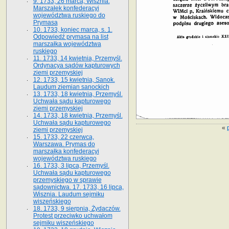
9. 1733, 26 marca, Wisznia.
Marszałek konfederacyi
województwa ruskiego do
Prymasa
10. 1733, koniec marca, s. 1.
Odpowiedź prymasa na list
marszałka województwa
ruskiego
11. 1733, 14 kwietnia, Przemyśl.
Ordynacya sądów kapturowych
ziemi przemyskiej
12. 1733, 15 kwietnia, Sanok.
Laudum ziemian sanockich
13. 1733, 18 kwietnia, Przemyśl.
Uchwała sądu kapturowego
ziemi przemyskiej
14. 1733, 18 kwietnia, Przemyśl.
Uchwała sądu kapturowego
«
ziemi przemyskiej
15. 1733, 22 czerwca,
Warszawa. Prymas do
marszałka konfederacyi
województwa ruskiego
16. 1733, 3 lipca, Przemyśl.
Uchwała sądu kapturowego
przemyskiego w sprawie
sądownictwa. 17. 1733, 16 lipca,
Wisznia. Laudum sejmiku
wiszeńskiego
18. 1733, 9 sierpnia, Żydaczów.
Protest przeciwko uchwałom
sejmiku wiszeńskiego