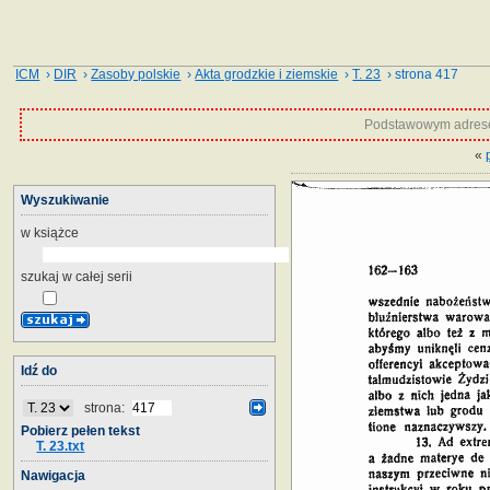
ICM
›
DIR
›
Zasoby polskie
›
Akta grodzkie i ziemskie
›
T. 23
› strona 417
Podstawowym adrese
«
Wyszukiwanie
w książce
szukaj w całej serii
Idź do
strona:
Pobierz pełen tekst
T. 23.txt
Nawigacja