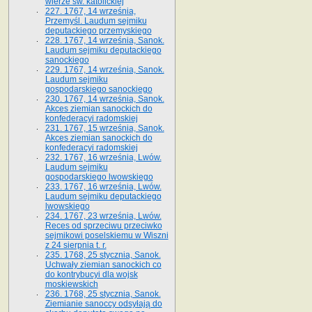
wierze św. ka­tolickiej
227. 1767, 14 września,
Przemyśl. Laudum sejmiku
deputackiego przemyskiego
228. 1767, 14 września, Sanok.
Laudum sejmiku deputackiego
sanockiego
229. 1767, 14 września, Sanok.
Laudum sejmiku
gospodarskiego sanockiego
230. 1767, 14 września, Sanok.
Akces ziemian sanockich do
konfederacyi radomskiej
231. 1767, 15 września, Sanok.
Akces ziemian sanockich do
konfederacyi radomskiej
232. 1767, 16 września, Lwów.
Laudum sejmiku
gospodarskiego lwowskiego
233. 1767, 16 września, Lwów.
Laudum sejmiku deputackiego
lwowskiego
234. 1767, 23 września, Lwów.
Reces od sprzeciwu przeciwko
sejmikowi poselskiemu w Wiszni
z 24 sierpnia t. r.
235. 1768, 25 stycznia, Sanok.
Uchwały ziemian sanockich co
do kontrybucyi dla wojsk
moskiewskich
236. 1768, 25 stycznia, Sanok.
Ziemianie sanoccy odsyłają do