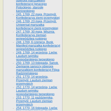
obierają marszałkiem
konfederacyi Ignacego
Potockiego, starostę
kaniowskiego
245. 1769, 22 maja, Przemyśl.
Konfederacya ziemi przemyskiej
246. 1769, 23 maja, Przemyśl.
Uniwersał marszałka
konfederacyi ziemi przemyskiej
247. 1769, 30 maja, Wisznia.
Konfederacya ziemian
województwa ruskiego
248. 1769, 6 czerwca, Busk.
Manifest marszałka konfederacyi
województwa ruskiego
249. 1769, 14 września, Lwów.
Laudum sejmiku
gospodarskiego lwowskiego
250. 1769, 13 listopada, Sanok.
Ziemianie sanoccy obierają
marszałkiem konfederacyi Filipa
Radzimińskiego
251. 1770, 14 września,
Przemyśl. Laudum ziemian
przemyskich
252. 1770, 14 września, Lwów.
Laudum sejmiku
gospodarskiego lwowskiego
253. 1770, 11 października,
Przemyśl. Laudum ziemian
przemyskich
254. 1770, 16 listopada, Lwów.