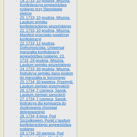
19. 1733, 10 grudnia, Wisznia.
Konfederacya województwa
ruskiego przy Stanisławie
elekcie
20. 1733, 10 grudnia, Wisznia.
Laudum sejmiku
konfederackiego wiszeńskiego
21. 1733, 10 grudnia, Wisznia.
Manifest przeciwko powtórnej
konfederacyi
22. 1733, 12 grudnia,
Dołhomościska. Uniwersał
marszałka konfederacyi
województwa ruskiego. 23.
1733, 29 grudnia, Wisznia.
Laudum sejmiku wiszeńskiego
24. 1733, 30 grudnia, Wisznia.
Instrukcya sejmiku dana posłom
do marszałka w. koronnego
25. 1734, 30 kwietnia, Przemyśl.
Laudum ziemian przemyskich
26. 1734, 7 czerwca, Sanok.
Laudum ziemian sanockich
27. 1734, 7 czerwca, Sanok.
Instrukcya dla komisarza do
zlustrowania chorągwi
delegowanego
28. 1734, 6 lipca, Pod
Szczutkowem. Punkt z laudum
konfederackiego województwa
ruskiego
29. 1734, 20 sierpnia, Pod