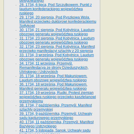
delegowanego
28. 1734, 6 lipca, Pod Szczutkowem. Punkt z
laudum konfederackiego województwa
ruskiego
29. 1734, 20 sierpnia, Pod Ryszkową Wolą.
Manifest przeciwko duktorowi konfederackiemu
Sołtykowi
30. 1734, 21 sierpnia, Pod Kobylnicą. Laudum
obozowe generału województwa ruskiego
31. 1734, 23 sierpnia, Pod Kobylnicą. Laudum
obozowe generału województwa ruskiego
32. 1734, 23 sierpnia, Pod Kobylnicą. Manifest
przeciwko manifestacyi szlachty z 20 sierpnia
33. 1734, 3 września, Pod Kobylnicą. Laudum
obozowe generału województwa ruskiego
34. 1734, 11 września, Przemyśl.
Remanifestacya ze strony Dzieduszyckich,
Ulińskiego i Ustrzyckich
35. 1734, 18 września, Pod Makuniowem.
Laudum obozowe województwa ruskiego
36. 1734, 18 września, Pod Makuniowem.
Manifest generału województwa ruskiego
37. 1734, 19 września, Rudki. Protest ziemian
województwa ruskiego przeciwko kasztelanowi
przemyskiemu
38. 1734, 7 października, Przemyśl. Manifest
szlachty przemyskiej
39. 1734, 9 października, Przemyśl. Uchwały
sądu kapturowego przemyskiego
40. 1734, 11 października, Przemyśl. Manifest
Bazylego Ustrzyckiego
41. 1734, 5 listopada, Sanok. Uchwały sądu