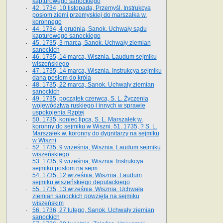
kapturowego sanockiego
42. 1734, 10 listopada, Przemyśl. Instrukcya
posłom ziemi przemyskiej do marszałka w.
koronnego
44. 1734, 4 grudnia, Sanok. Uchwały sądu
kapturowego sanockiego
45. 1735, 3 marca, Sanok. Uchwały ziemian
sanockich
46. 1735, 14 marca, Wisznia. Laudum sejmiku
wiszeńskiego
47. 1735, 14 marca, Wisznia. Instrukcya sejmiku
dana posłom do króla
48. 1735, 22 marca, Sanok. Uchwały ziemian
sanockich
49. 1735, początek czerwca, S. L. Życzenia
województwa ruskiego i innych w sprawie
uspokojenia Rzptej
50. 1735, koniec lipca, S. L. Marszałek w.
koronny do sejmiku w Wiszni. 51. 1735, ? S. L.
Marszałek w. koronny do dygnitarzy na sejmiku
w Wiszni
52. 1735, 9 września, Wisznia. Laudum sejmiku
wiszeńskiego
53. 1735, 9 września, Wisznia. Instrukcya
sejmiku posłom na sejm
54. 1735, 12 września, Wisznia. Laudum
sejmiku wiszeńskiego deputackiego
55. 1735, 13 września, Wisznia. Uchwała
ziemian sanockich powzięta na sejmiku
wiszeńskim
56. 1736, 27 lutego, Sanok. Uchwały ziemian
sanockich