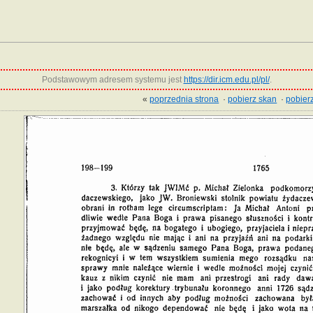
Podstawowym adresem systemu jest
https://dir.icm.edu.pl/pl/
.
«
poprzednia strona
·
pobierz skan
·
pobierz