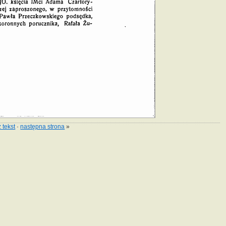
 tekst
·
następna strona
»