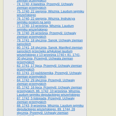
ziemian przemyskich
74. 1740, 4 kwietnia, Przemyśl. Uchwały
ziemian przemyskich
75. 1740, 22 sierpnia, Wisznia. Laudum sejmiku
wiszeńskiego
76. 1740, 22 sierpnia, Wisznia. Instrukcya
sejmiku posłom na sejm
77. 1740, 13 września, Wisznia. Laudum
sejmiku wiszeńskiego
78. 1740, 26 września, Przemyśl. Uchwały
ziemian przemyskich
79. 1741, 18 stycznia, Sanok. Uchwały ziemian
sanockich
80. 1741, 18 stycznia, Sanok. Manifest ziemian
sanockich przeciwko artykułowi laudum
wiszeńskiego z 13 wrze­śnia 1740 r. 81. 1741,
30 stycznia, Przemyśl. Uchwała ziemian
przemyskich
82. 1741, 17 lipca, Przemyśl. Uchwały ziemian
przemyskich
83. 1741, 23 października, Przemyśl. Uchwały
ziemian przemyskich
84. 1742, 29 stycznia, Przemyśl. Uchwały
ziemian przemyskich
85. 1742, 16 lipca, Przemyśl. Uchwały ziemian
przemyskich. 86. 1742, 10 września, Wisznia.
Laudum sejmiku deputackiego wiszeńskiego
87. 1742, 5 listopada, Przemyśl. Uchwały
ziemian przemyskich
88. 1743, 9 września, Wisznia. Laudum sejmiku
deputackiego wiszeńskiego. 89. 1744, 28
stycznia, Przemyśl. Uchwały ziemian