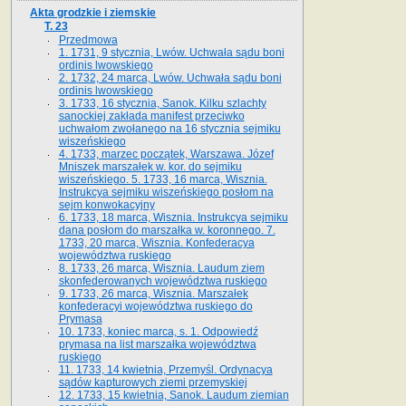
Akta grodzkie i ziemskie
T. 23
Przedmowa
1. 1731, 9 stycznia, Lwów. Uchwała sądu boni
ordinis lwowskiego
2. 1732, 24 marca, Lwów. Uchwała sądu boni
ordinis lwowskiego
3. 1733, 16 stycznia, Sanok. Kilku szlachty
sanockiej zakłada manifest przeciwko
uchwałom zwołanego na 16 stycz­nia sejmiku
wiszeńskiego
4. 1733, marzec początek, Warszawa. Józef
Mniszek marszałek w. kor. do sejmiku
wiszeńskiego. 5. 1733, 16 marca, Wisznia.
Instrukcya sejmiku wiszeńskiego posłom na
sejm konwokacyjny
6. 1733, 18 marca, Wisznia. Instrukcya sejmiku
dana posłom do marszałka w. koronnego. 7.
1733, 20 marca, Wisznia. Konfederacya
województwa ruskiego
8. 1733, 26 marca, Wisznia. Laudum ziem
skonfederowanych województwa ruskiego
9. 1733, 26 marca, Wisznia. Marszałek
konfederacyi województwa ruskiego do
Prymasa
10. 1733, koniec marca, s. 1. Odpowiedź
prymasa na list marszałka województwa
ruskiego
11. 1733, 14 kwietnia, Przemyśl. Ordynacya
sądów kapturowych ziemi przemyskiej
12. 1733, 15 kwietnia, Sanok. Laudum ziemian