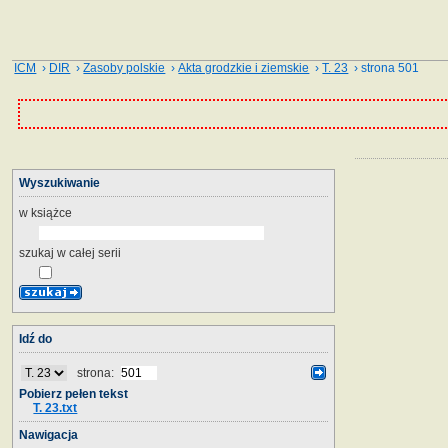
ICM
›
DIR
›
Zasoby polskie
›
Akta grodzkie i ziemskie
›
T. 23
› strona 501
Wyszukiwanie
w książce
szukaj w całej serii
Idź do
strona:
Pobierz pełen tekst
T. 23.txt
Nawigacja