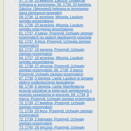
57. 1736, 20 kwietnia, Załoźce. Uniwersał
hetmana w. koronnego. 58. 1736. 20 kwietnia,
Załoźce. Odpowiedź hetmana w. koronnego
dana ziemianom lwowskim
59. 1736, 11 września, Wisznia. Laudum
sejmiku wiszeńskiego
60. 1736, 25 września, Wisznia. Laudum
sejmiku relacyjnego wiszeńskiego
61. 1737, 4 lutego, Przemyśl. Uchwały ziemian
przemyskich na sądach skarbowych powzięte
62. 1737, 8 lipca, Przemyśl. Uchwała ziemian
przemyskich
63. 1737, 19 sierpnia, Przemyśl. Uchwały
ziemian przemyskich
64. 1737, 10 września, Wisznia. Laudum
sejmiku wiszeńskiego
65. 1738, 27 stycznia, Przemyśl. Uchwały
ziemian przemyskich­­. 66. 1738, 3 marca,
Przemyśl. Uchwały ziemian przemyskich­
67. 1738, 5 sierpnia, Lwów. Laudum w sprawie
elekcyi podkomorzego lwowskiego
68. 1738, 6 sierpnia, Lwów. Manifestacya
przeciw udziałowi w elekcyach sejmikowych z
powodu zasądzenia w procesie. 69. 1739, 9
marca, Przemyśl. Uchwały ziemian przemyskich
70. 1739, 27 kwietnia, Przemyśl. Uchwały
ziemian przemyskich
71. 1739, 20 lipca, Przemyśl. Uchwały ziemian
przemyskich
72. 1739, 2 listopada, Przemyśl. Uchwały
ziemian przemyskich
73. 1740, 26 stycznia, Przemyśl. Uchwały