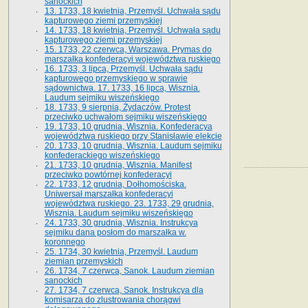
sanockich
13. 1733, 18 kwietnia, Przemyśl. Uchwała sądu
kapturowego ziemi przemyskiej
14. 1733, 18 kwietnia, Przemyśl. Uchwała sądu
kapturowego ziemi przemyskiej
15. 1733, 22 czerwca, Warszawa. Prymas do
marszałka konfederacyi województwa ruskiego
16. 1733, 3 lipca, Przemyśl. Uchwała sądu
kapturowego przemyskiego w sprawie
sądownictwa. 17. 1733, 16 lipca, Wisznia.
Laudum sejmiku wiszeńskiego
18. 1733, 9 sierpnia, Żydaczów. Protest
przeciwko uchwałom sejmiku wiszeńskiego
19. 1733, 10 grudnia, Wisznia. Konfederacya
województwa ruskiego przy Stanisławie elekcie
20. 1733, 10 grudnia, Wisznia. Laudum sejmiku
konfederackiego wiszeńskiego
21. 1733, 10 grudnia, Wisznia. Manifest
przeciwko powtórnej konfederacyi
22. 1733, 12 grudnia, Dołhomościska.
Uniwersał marszałka konfederacyi
województwa ruskiego. 23. 1733, 29 grudnia,
Wisznia. Laudum sejmiku wiszeńskiego
24. 1733, 30 grudnia, Wisznia. Instrukcya
sejmiku dana posłom do marszałka w.
koronnego
25. 1734, 30 kwietnia, Przemyśl. Laudum
ziemian przemyskich
26. 1734, 7 czerwca, Sanok. Laudum ziemian
sanockich
27. 1734, 7 czerwca, Sanok. Instrukcya dla
komisarza do zlustrowania chorągwi