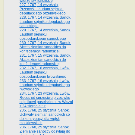
wierze św. ka­tolickiej
227. 1767, 14 września,
Przemyśl. Laudum sejmiku
deputackiego przemyskiego
228. 1767, 14 września, Sanok.
Laudum sejmiku deputackiego
sanockiego
229. 1767, 14 września, Sanok.
Laudum sejmiku
gospodarskiego sanockiego
230. 1767, 14 września, Sanok.
Akces ziemian sanockich do
konfederacyi radomskiej
231. 1767, 15 września, Sanok.
Akces ziemian sanockich do
konfederacyi radomskiej
232. 1767, 16 września, Lwów.
Laudum sejmiku
gospodarskiego lwowskiego
233. 1767, 16 września, Lwów.
Laudum sejmiku deputackiego
lwowskiego
234. 1767, 23 września, Lwów.
Reces od sprzeciwu przeciwko
sejmikowi poselskiemu w Wiszni
z 24 sierpnia t. r.
235. 1768, 25 stycznia, Sanok.
Uchwały ziemian sanockich co
do kontrybucyi dla wojsk
moskiewskich
236. 1768, 25 stycznia, Sanok.
Ziemianie sanoccy odsyłają do