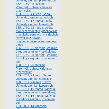
Uchwały ziemian przemyskich
152. 1760, 28 stycznia,
Przemyśl. Uchwały ziemian
przemyskich
153. 1760, 4 lutego, Sanok.
Uchwała ziemian sanockich
154. 1760, 17 marca, Lwów.
Uchwały ziemian lwowskich
155. 1760, 22 marca, Lwów.
Manifest szlachty żydaczowskiej
przeciwko senatorom i szlachcie
lwowskiej z po­wodu
pogwałcenia sejmiku i wolnego
głosu
156. 1760, 25 sierpnia, Wisznia.
Laudum sejmiku wiszeńskiego
157. 1760, 25 sierpnia, Wisznia.
Instrukcya sejmiku posłom na
sejm
158. 1761, 26 stycznia,
Przemyśl. Uchwały ziemian
przemyskich
159. 1761, 9 lutego, Sanok.
Uchwały ziemian sanockich
160. 1761, 2 marca, Lwów.
Uchwały ziemian lwowskich
161. 1761, 16 marca, Wisznia.
Laudum sejmiku wiszeńskiego
162. 1761, 16 marca, Wisznia.
Instrukcya sejmiku posłom na
sejm
163. 1861, 14 września,