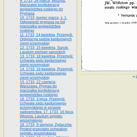
9. 1733, 26 marca, Wisznia.
Marszałek konfederacyi
województwa ruskiego do
Prymasa
10. 1733, koniec marca, s. 1.
Odpowiedź prymasa na list
marszałka województwa
ruskiego
11. 1733, 14 kwietnia, Przemyśl.
Ordynacya sądów kapturowych
ziemi przemyskiej
12. 1733, 15 kwietnia, Sanok.
Laudum ziemian sanockich
13. 1733, 18 kwietnia, Przemyśl.
Uchwała sądu kapturowego
ziemi przemyskiej
14. 1733, 18 kwietnia, Przemyśl.
Uchwała sądu kapturowego
«
ziemi przemyskiej
15. 1733, 22 czerwca,
Warszawa. Prymas do
marszałka konfederacyi
województwa ruskiego
16. 1733, 3 lipca, Przemyśl.
Uchwała sądu kapturowego
przemyskiego w sprawie
sądownictwa. 17. 1733, 16 lipca,
Wisznia. Laudum sejmiku
wiszeńskiego
18. 1733, 9 sierpnia, Żydaczów.
Protest przeciwko uchwałom
sejmiku wiszeńskiego