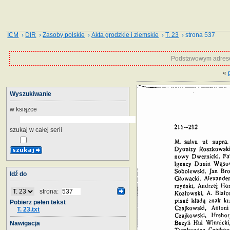
ICM
›
DIR
›
Zasoby polskie
›
Akta grodzkie i ziemskie
›
T. 23
› strona 537
Podstawowym adrese
«
Wyszukiwanie
w książce
szukaj w całej serii
Idź do
strona:
Pobierz pełen tekst
T. 23.txt
Nawigacja