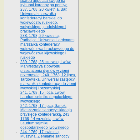
skarbu deputata swego na
trybunał koronny po pensyę
237. 1768, 20 kwietnia, Bar.
Uniwersał marszałka
konfederacyi barskiej do
województw ruskiego,
wołyńskiego, podolskiego i
bracławskiego
238. 1768, 29 kwietnia,
Podhajce. Uniwersał i ordynans
marszałka konfederacyi
województwa bracławskiego do
wo­jewództwa kijowskiego i
ruskiego
239. 1768, 25 czerwca, Lwów.
Manifestacya z powodu
przeciążenia dymów w ziemi
przemyskiej. 240. 1768, 12 lipca,
Targowiska. Uniwersał zastępcy
marszałka konfederacyi do ziemi
lwowskiej i przemyskiej
241. 1768, 15 lipca, Lwów.
Laudum sejmiku deputackiego
lwowskiego
242. 1768, 17 lipca, Sanok.
Mieszczanie sanoccy składają
przysięgę konfederacką. 243.
1768, 14 września, Lwów.
Laudum sejmiku
gospodarskiego lwowskiego
244. 1769, 17 kwietnia,
Muszyna. Ziemianie sanoccy