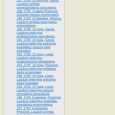
187. 1765, 25 stycznia, Sanok.
Laudum sejmiku
gospodarskiego sanockiego
188. 1765, 3 lutego Przemyśl.
Uchwały ziemian przemyskich
189. 1765, 22 kwietnia, Wisznia.
Laudum sejmiku relacyjnego
wiszeńskiego
190. 1765, 22 maja, Sanok.
Laudum elekcyjne
podkomorzego sanockiego
191. 1765, 23 maja, Sanok.
Laudum elekcyjne sędziego,
podsędka i pisarza ziem
sanockich
192. 1765, 23 maja, Lwów.
Laudum elekcyjne
podkomorzego lwowskiego
193. 1765, 24 maja, Przemyśl.
Laudum elekcyjne sędziego
ziemi przemyskiej
194. 1765, 24 maja, Lwów.
Laudum elekcyjne sędziego
ziemi lwowskiej
195. 1765, 25 maja, Lwów.
Laudum elekcyjne pisarza
ziemskiego lwowskiego
196. 1765, 6 sierpnia, Przemyśl.
Laudum elekcyjne podsędka
ziemskiego przemyskiego
197. 1765, 9 września,
Przemyśl. Laudum sejmiku