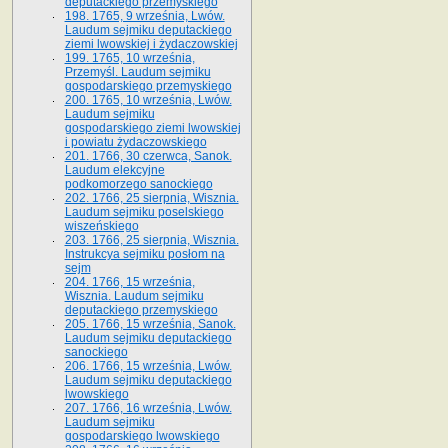
deputackiego przemyskiego
198. 1765, 9 września, Lwów.
Laudum sejmiku deputackiego
ziemi lwowskiej i żydaczowskiej
199. 1765, 10 września,
Przemyśl. Laudum sejmiku
gospodarskiego przemyskiego
200. 1765, 10 września, Lwów.
Laudum sejmiku
gospodarskiego ziemi lwowskiej
i powiatu żydaczowskiego
201. 1766, 30 czerwca, Sanok.
Laudum elekcyjne
podkomorzego sanockiego
202. 1766, 25 sierpnia, Wisznia.
Laudum sejmiku poselskiego
wiszeńskiego
203. 1766, 25 sierpnia, Wisznia.
Instrukcya sejmiku posłom na
sejm
204. 1766, 15 września,
Wisznia. Laudum sejmiku
deputackiego przemyskiego
205. 1766, 15 września, Sanok.
Laudum sejmiku deputackiego
sanockiego
206. 1766, 15 września, Lwów.
Laudum sejmiku deputackiego
lwowskiego
207. 1766, 16 września, Lwów.
Laudum sejmiku
gospodarskiego lwowskiego