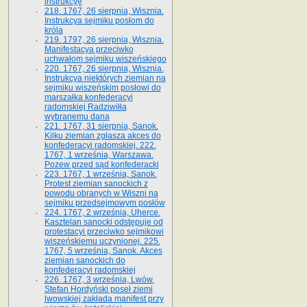
instrukcyę
218. 1767, 26 sierpnia, Wisznia.
Instrukcya sejmiku posłom do
króla
219. 1797, 26 sierpnia, Wisznia.
Manifestacya przeciwko
uchwałom sejmiku wiszeńskiego
220. 1767, 26 sierpnia, Wisznia.
Instrukcya niektórych ziemian na
sejmiku wiszeńskim posłowi do
marszałka konfe­deracyi
radomskiej Radziwiłła
wybranemu dana
221. 1767, 31 sierpnia, Sanok.
Kilku ziemian zgłasza akces do
konfederacyi radomskiej. 222.
1767, 1 września, Warszawa.
Pozew przed sąd konfederacki
223. 1767, 1 września, Sanok.
Protest ziemian sanockich z
powodu obranych w Wiszni na
sejmiku przedsejmo­wym posłów
224. 1767, 2 września, Uherce.
Kasztelan sanocki odstępuje od
protestacyi przeciwko sejmikowi
wiszeńskiemu uczynionej. 225.
1767, 5 września, Sanok. Akces
ziemian sanockich do
konfederacyi radomskiej
226. 1767, 3 września, Lwów.
Stefan Hordyński poseł ziemi
lwowskiej zakłada manifest przy