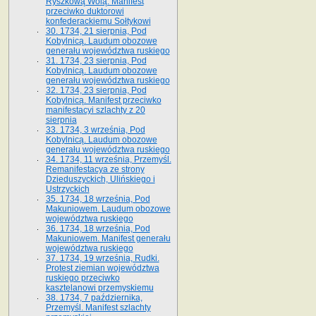
Ryszkową Wolą. Manifest
przeciwko duktorowi
konfederackiemu Sołtykowi
30. 1734, 21 sierpnia, Pod
Kobylnicą. Laudum obozowe
generału województwa ruskiego
31. 1734, 23 sierpnia, Pod
Kobylnicą. Laudum obozowe
generału województwa ruskiego
32. 1734, 23 sierpnia, Pod
Kobylnicą. Manifest przeciwko
manifestacyi szlachty z 20
sierpnia
33. 1734, 3 września, Pod
Kobylnicą. Laudum obozowe
generału województwa ruskiego
34. 1734, 11 września, Przemyśl.
Remanifestacya ze strony
Dzieduszyckich, Ulińskiego i
Ustrzyckich
35. 1734, 18 września, Pod
Makuniowem. Laudum obozowe
województwa ruskiego
36. 1734, 18 września, Pod
Makuniowem. Manifest generału
województwa ruskiego
37. 1734, 19 września, Rudki.
Protest ziemian województwa
ruskiego przeciwko
kasztelanowi przemyskiemu
38. 1734, 7 października,
Przemyśl. Manifest szlachty