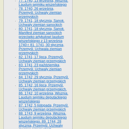
77. 1740, 13 września, Wisznia.
Laudum sejmiku wiszeńskiego
78. 1740, 26 września,
Przemyśl. Uchwały ziemian
przemyskich
79. 1741, 18 stycznia, Sanok.
Uchwały ziemian sanockich
80. 1741, 18 stycznia, Sanok.
Manifest ziemian sanockich
przeciwko artykułowi laudum
wiszeńskiego z 13 wrze­śnia
1740 r. 81. 1741, 30 stycznia,
Przemyśl. Uchwała ziemian
przemyskich
82. 1741, 17 lipca, Przemyśl.
Uchwały ziemian przemyskich
83. 1741, 23 października,
Przemyśl. Uchwały ziemian
przemyskich
84. 1742, 29 stycznia, Przemyśl.
Uchwały ziemian przemyskich
85. 1742, 16 lipca, Przemyśl.
Uchwały ziemian przemyskich.
86. 1742, 10 września, Wisznia.
Laudum sejmiku deputackiego
wiszeńskiego
87. 1742, 5 listopada, Przemyśl.
Uchwały ziemian przemyskich
88. 1743, 9 września, Wisznia.
Laudum sejmiku deputackiego
wiszeńskiego. 89. 1744, 28
stycznia, Przemyśl. Uchwały