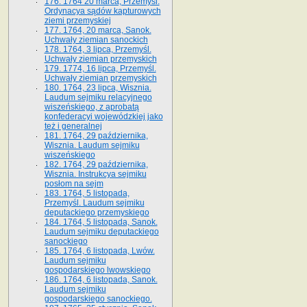
176. 1764 20 marca, Przemyśl.
Ordynacya sądów kapturowych
ziemi przemyskiej
177. 1764, 20 marca, Sanok.
Uchwały ziemian sanockich
178. 1764, 3 lipca, Przemyśl.
Uchwały ziemian przemyskich
179. 1774, 16 lipca, Przemyśl.
Uchwały ziemian przemyskich
180. 1764, 23 lipca, Wisznia.
Laudum sejmiku relacyjnego
wiszeńskiego, z aprobatą
konfederacyi wojewódzkiej jako
też i generalnej
181. 1764, 29 października,
Wisznia. Laudum sejmiku
wiszeńskiego
182. 1764, 29 października,
Wisznia. Instrukcya sejmiku
posłom na sejm
183. 1764, 5 listopada,
Przemyśl. Laudum sejmiku
deputackiego przemyskiego
184. 1764, 5 listopada, Sanok.
Laudum sejmiku deputackiego
sanockiego
185. 1764, 6 listopada, Lwów.
Laudum sejmiku
gospodarskiego lwowskiego
186. 1764, 6 listopada, Sanok.
Laudum sejmiku
gospodarskiego sanockiego.