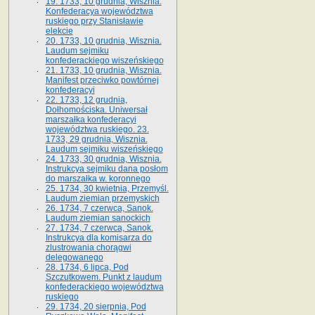
19. 1733, 10 grudnia, Wisznia.
Konfederacya województwa
ruskiego przy Stanisławie
elekcie
20. 1733, 10 grudnia, Wisznia.
Laudum sejmiku
konfederackiego wiszeńskiego
21. 1733, 10 grudnia, Wisznia.
Manifest przeciwko powtórnej
konfederacyi
22. 1733, 12 grudnia,
Dołhomościska. Uniwersał
marszałka konfederacyi
województwa ruskiego. 23.
1733, 29 grudnia, Wisznia.
Laudum sejmiku wiszeńskiego
24. 1733, 30 grudnia, Wisznia.
Instrukcya sejmiku dana posłom
do marszałka w. koronnego
25. 1734, 30 kwietnia, Przemyśl.
Laudum ziemian przemyskich
26. 1734, 7 czerwca, Sanok.
Laudum ziemian sanockich
27. 1734, 7 czerwca, Sanok.
Instrukcya dla komisarza do
zlustrowania chorągwi
delegowanego
28. 1734, 6 lipca, Pod
Szczutkowem. Punkt z laudum
konfederackiego województwa
ruskiego
29. 1734, 20 sierpnia, Pod