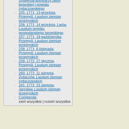
Uniwersał komisarzy ziemi
lwowskiej i powiatu
żydaczowskiego
255. 1771, 13 września,
Przemyśl. Laudum ziemian
przemyskich
256. 1771, 14 września, Lwów.
Laudum sejmiku
gospodarskiego lwowskiego
257. 1771, 19 października,
Przemyśl. Laudum ziemian
przemyskich
258. 1771, 6 listopada,
Przemyśl. Laudum ziemian
przemyskich
259. 1772, 27 stycznia,
Przemyśl. Laudum ziemian
przemyskich
260. 1772, 11 sierpnia,
Żydaczów. Laudum ziemian
żydaczowskich
261. 1772, 31 sierpnia,
Jarosław. Laudum ziemian
przemyskich
Corrigenda
zwiń wszystkie
|
rozwiń wszystkie