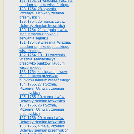
127. 1753, 11 września, Wisznia.
Laudum sejmiku wiszeńskiego
128. 1754, 28 stycznia,
Przemyśl. Uchwały ziemian
przemyskich
129. 1754, 25 marca, Lwów.
Uchwały ziemian lwowskich
130. 1754, 21 sierpnia, Lwów.
Manifestacya z powodu
zerwania sejmiku
131. 1754, 9 września, Wisznia.
Laudum sejmiku deputackiego
wiszeńskiego
132. 1754, 10—11 września,
Wisznia. Manifestacya
przeciwko punktowi laudum
wiszeńskiego
133. 1754, 4 listopada, Lwów.
Manifestacya przeciwko
punktowi laudum wiszeńskiego
134. 1755, 27 stycznia,
Przemyśl. Uchwały ziemian
przemyskich
135. 1755, 10 marca, Lwów.
Uchwały ziemian lwowskich
136. 1756, 26 stycznia,
Przemyśl. Uchwały ziemian
przemyskich
137. 1756, 29 marca Lwów.
Uchwały ziemian lwowskich
138. 1756, 4 maja, Przemyśl.
Uchwały ziemian przemyskich.