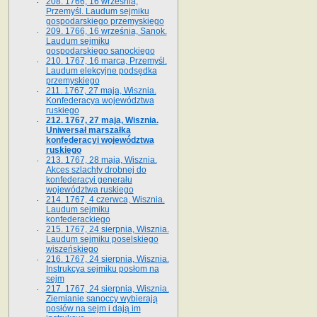
208. 1766, 16 września,
Przemyśl. Laudum sejmiku
gospodarskiego przemyskiego
209. 1766, 16 września, Sanok.
Laudum sejmiku
gospodarskiego sanockiego
210. 1767, 16 marca, Przemyśl.
Laudum elekcyjne podsędka
przemyskiego
211. 1767, 27 maja, Wisznia.
Konfederacya województwa
ruskiego
212. 1767, 27 maja, Wisznia.
Uniwersał marszałka
konfederacyi województwa
ruskiego
213. 1767, 28 maja, Wisznia.
Akces szlachty drobnej do
konfederacyi generału
województwa ruskiego
214. 1767, 4 czerwca, Wisznia.
Laudum sejmiku
konfederackiego
215. 1767, 24 sierpnia, Wisznia.
Laudum sejmiku poselskiego
wiszeńskiego
216. 1767, 24 sierpnia, Wisznia.
Instrukcya sejmiku posłom na
sejm
217. 1767, 24 sierpnia, Wisznia.
Ziemianie sanoccy wybierają
posłów na sejm i dają im