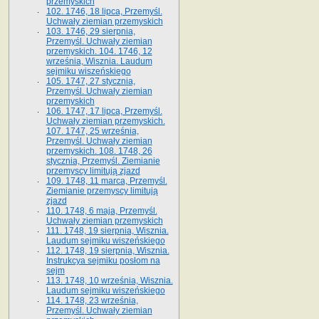
przemyskich
102. 1746, 18 lipca, Przemyśl.
Uchwały ziemian przemyskich
103. 1746, 29 sierpnia,
Przemyśl. Uchwały ziemian
przemyskich. 104. 1746, 12
września, Wisznia. Laudum
sejmiku wiszeńskiego
105. 1747, 27 stycznia,
Przemyśl. Uchwały ziemian
przemyskich
106. 1747, 17 lipca, Przemyśl.
Uchwały ziemian przemyskich.
107. 1747, 25 września,
Przemyśl. Uchwały ziemian
przemyskich. 108. 1748, 26
stycznia, Przemyśl. Ziemianie
przemyscy limitują zjazd
109. 1748, 11 marca, Przemyśl.
Ziemianie przemyscy limitują
zjazd
110. 1748, 6 maja, Przemyśl.
Uchwały ziemian przemyskich
111. 1748, 19 sierpnia, Wisznia.
Laudum sejmiku wiszeńskiego
112. 1748, 19 sierpnia, Wisznia.
Instrukcya sejmiku posłom na
sejm
113. 1748, 10 września, Wisznia.
Laudum sejmiku wiszeńskiego
114. 1748, 23 września,
Przemyśl. Uchwały ziemian