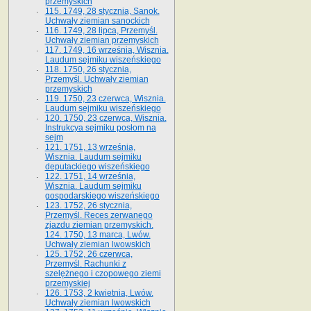
przemyskich
115. 1749, 28 stycznia, Sanok.
Uchwały ziemian sanockich
116. 1749, 28 lipca, Przemyśl.
Uchwały ziemian przemyskich
117. 1749, 16 września, Wisznia.
Laudum sejmiku wiszeńskiego
118. 1750, 26 stycznia,
Przemyśl. Uchwały ziemian
przemyskich
119. 1750, 23 czerwca, Wisznia.
Laudum sejmiku wiszeńskiego
120. 1750, 23 czerwca, Wisznia.
Instrukcya sejmiku posłom na
sejm
121. 1751, 13 września,
Wisznia. Laudum sejmiku
deputackiego wiszeńskiego
122. 1751, 14 września,
Wisznia. Laudum sejmiku
gospodarskiego wiszeńskiego
123. 1752, 26 stycznia,
Przemyśl. Reces zerwanego
zjazdu ziemian przemyskich.
124. 1750, 13 marca, Lwów.
Uchwały ziemian lwowskich
125. 1752, 26 czerwca,
Przemyśl. Rachunki z
szelężnego i czopowego ziemi
przemyskiej
126. 1753, 2 kwietnia, Lwów.
Uchwały ziemian lwowskich