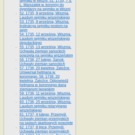
sejmiku w Wiszni. 51. 1735, ? S.
L. Marszałek w. koronny do
dygnitarzy na sejmiku w Wiszni
52. 1735, 9 września, Wisznia.
Laudum sejmiku wiszeńskiego
53. 1735, 9 września, Wisznia.
Instrukcya sejmiku posłom na
sejm
54. 1735, 12 września, Wisznia.
Laudum sejmiku wiszeńskiego
deputackiego
55. 1735, 13 września, Wisznia.
Uchwała ziemian sanockich
powzięta na sejmiku wiszeńskim
56. 1736, 27 lutego, Sanok.
Uchwały ziemian sanockich
57. 1736, 20 kwietnia, Załoźce.
Uniwersał hetmana w.
koronnego. 58. 1736. 20
kwietnia, Załoźce. Odpowiedź
hetmana w. koronnego dana
ziemianom lwowskim
59. 1736, 11 września, Wisznia.
Laudum sejmiku wiszeńskiego
60. 1736, 25 września, Wisznia.
Laudum sejmiku relacyjnego
wiszeńskiego
61. 1737, 4 lutego, Przemyśl.
Uchwały ziemian przemyskich
na sądach skarbowych powzięte
62. 1737, 8 lipca, Przemyśl.
Uchwała ziemian przemyskich