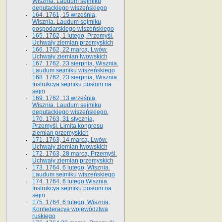
Wisznia. Laudum sejmiku
deputackiego wiszeńskiego
164. 1761, 15 września,
Wisznia. Laudum sejmiku
gospodarskiego wiszeńskiego
165. 1762, 1 lutego, Przemyśl.
Uchwały ziemian przemyskich
166. 1762, 22 marca, Lwów.
Uchwały ziemian lwowskich
167. 1762, 23 sierpnia, Wisznia.
Laudum sejmiku wiszeńskiego
168. 1762, 23 sierpnia, Wisznia.
Instrukcya sejmiku posłom na
sejm
169. 1762, 13 września,
Wisznia. Laudum sejmiku
deputackiego wiszeńskiego.
170. 1763, 31 stycznia,
Przemyśl. Limita kongresu
ziemian przemyskich
171. 1763, 14 marca, Lwów.
Uchwały ziemian lwowskich
172. 1763, 28 marca, Przemyśl.
Uchwały ziemian przemyskich
173. 1764, 6 lutego, Wisznia.
Laudum sejmiku wiszeńskiego
174. 1764, 6 lutego Wisznia.
Instrukcya sejmiku posłom na
sejm
175. 1764, 6 lutego, Wisznia.
Konfederacya województwa
ruskiego