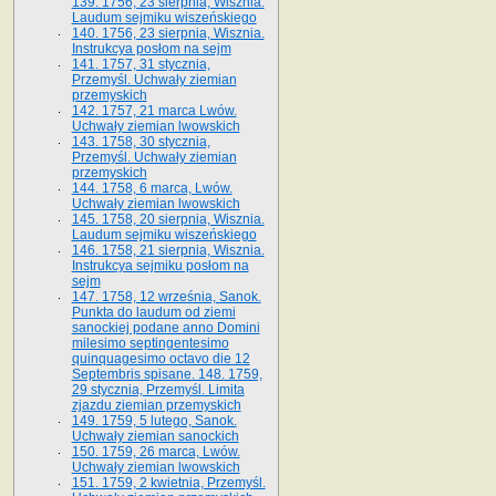
139. 1756, 23 sierpnia, Wisznia.
Laudum sejmiku wiszeńskiego
140. 1756, 23 sierpnia, Wisznia.
Instrukcya posłom na sejm
141. 1757, 31 stycznia,
Przemyśl. Uchwały ziemian
przemyskich
142. 1757, 21 marca Lwów.
Uchwały ziemian lwowskich
143. 1758, 30 stycznia,
Przemyśl. Uchwały ziemian
przemyskich
144. 1758, 6 marca, Lwów.
Uchwały ziemian lwowskich
145. 1758, 20 sierpnia, Wisznia.
Laudum sejmiku wiszeńskiego
146. 1758, 21 sierpnia, Wisznia.
Instrukcya sejmiku posłom na
sejm
147. 1758, 12 września, Sanok.
Punkta do laudum od ziemi
sanockiej podane anno Domini
milesimo septingentesimo
quinquagesimo octavo die 12
Septembris spisane. 148. 1759,
29 stycznia, Przemyśl. Limita
zjazdu ziemian przemyskich
149. 1759, 5 lutego, Sanok.
Uchwały ziemian sanockich
150. 1759, 26 marca, Lwów.
Uchwały ziemian lwowskich
151. 1759, 2 kwietnia, Przemyśl.