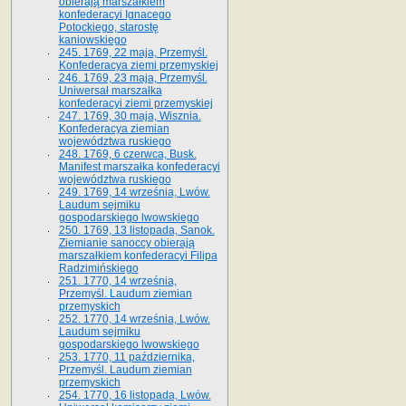
obierają marszałkiem
konfederacyi Ignacego
Potockiego, starostę
kaniowskiego
245. 1769, 22 maja, Przemyśl.
Konfederacya ziemi przemyskiej
246. 1769, 23 maja, Przemyśl.
Uniwersał marszałka
konfederacyi ziemi przemyskiej
247. 1769, 30 maja, Wisznia.
Konfederacya ziemian
województwa ruskiego
248. 1769, 6 czerwca, Busk.
Manifest marszałka konfederacyi
województwa ruskiego
249. 1769, 14 września, Lwów.
Laudum sejmiku
gospodarskiego lwowskiego
250. 1769, 13 listopada, Sanok.
Ziemianie sanoccy obierają
marszałkiem konfederacyi Filipa
Radzimińskiego
251. 1770, 14 września,
Przemyśl. Laudum ziemian
przemyskich
252. 1770, 14 września, Lwów.
Laudum sejmiku
gospodarskiego lwowskiego
253. 1770, 11 października,
Przemyśl. Laudum ziemian
przemyskich
254. 1770, 16 listopada, Lwów.