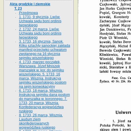
Akta grodzkie i ziemskie
T. 23
Przedmowa
1. 1731, 9 stycznia, Lwów.
Uchwała sądu boni ordinis
lwowskiego
2. 1732, 24 marca, Lwów.
Uchwała sądu boni ordinis
lwowskiego
3. 1733, 16 stycznia, Sanok.
Kilku szlachty sanockiej zakłada
manifest przeciwko uchwałom
zwołanego na 16 stycz­nia
sejmiku wiszeńskiego
4. 1733, marzec początek,
Warszawa. Józef Mniszek
marszałek w. kor. do sejmiku
wiszeńskiego. 5. 1733, 16
marca, Wisznia. Instrukcya
sejmiku wiszeńskiego posłom
na sejm konwokacyjny
6. 1733, 18 marca, Wisznia.
Instrukcya sejmiku dana posłom
do marszałka w. koronnego. 7.
1733, 20 marca, Wisznia.
Konfederacya województwa
ruskiego
8. 1733, 26 marca, Wisznia.
Laudum ziem
skonfederowanych
województwa ruskiego