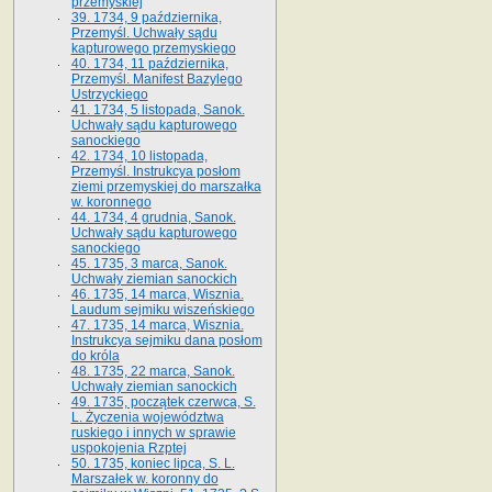
przemyskiej
39. 1734, 9 października,
Przemyśl. Uchwały sądu
kapturowego przemyskiego
40. 1734, 11 października,
Przemyśl. Manifest Bazylego
Ustrzyckiego
41. 1734, 5 listopada, Sanok.
Uchwały sądu kapturowego
sanockiego
42. 1734, 10 listopada,
Przemyśl. Instrukcya posłom
ziemi przemyskiej do marszałka
w. koronnego
44. 1734, 4 grudnia, Sanok.
Uchwały sądu kapturowego
sanockiego
45. 1735, 3 marca, Sanok.
Uchwały ziemian sanockich
46. 1735, 14 marca, Wisznia.
Laudum sejmiku wiszeńskiego
47. 1735, 14 marca, Wisznia.
Instrukcya sejmiku dana posłom
do króla
48. 1735, 22 marca, Sanok.
Uchwały ziemian sanockich
49. 1735, początek czerwca, S.
L. Życzenia województwa
ruskiego i innych w sprawie
uspokojenia Rzptej
50. 1735, koniec lipca, S. L.
Marszałek w. koronny do