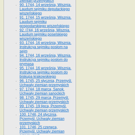
ziemian przemyskich
90. 1744, 14 września, Wisznia.
Laudum sejmiku deputackiego
wiszeńskiego
91. 1744, 15 września, Wisznia.
Laudum sejmiku
gospodarskiego wiszeńskiego
92. l744, 16 września, Wisznia.
Laudum sejmiku poselskiego
wiszeńskiego
93. 1744, 16 września, Wisznia.
Instrukcya sejmiku posłom na
sejm
94. 1744, 16 września, Wisznia.
Instrukcya sejmiku posłom do
prymasa
95. 1744, 16 września, Wisznia.
Instrukcya sejmiku posłom do
biskupa krakowskiego
96. 1745, 25 stycznia, Przemyśl.
Uchwały ziemian przemyskich
97. 1744, 18 marca, Sanok.
Uchwały ziemian sanockich
98. 1745, 29 marca, Przemyśl.
Uchwały ziemian przemyskich
99. 1745, 19 lipca, Przemyśl.
Uchwały ziemian przemyskich
100. 1746, 24 stycznia,
Przemyśl. Uchwały ziemian
przemyskich
101. 1746, 25 czerwca,
Przemyśl. Uchwały ziemian