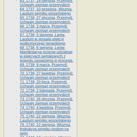
63. 1737, 19 sierpnia, Przemyśl.
Uchwały ziemian przemyskich
64. 1737, 10 września, Wisznia.
Laudum sejmiku wiszeńskiego
65. 1738, 27 stycznia, Przemyśl.
Uchwały ziemian przemyskich­­.
66. 1738, 3 marca, Przemyśl.
Uchwały ziemian przemyskich­
67. 1738, 5 sierpnia, Lwów.
Laudum w sprawie elekcyi
podkomorzego lwowskiego
68. 1738, 6 sierpnia, Lwów.
Manifestacya przeciw udziałowi
w elekcyach sejmikowych z
powodu zasądzenia w procesie.
69. 1739, 9 marca, Przemyśl.
Uchwały ziemian przemyskich
70. 1739, 27 kwietnia, Przemyśl.
Uchwały ziemian przemyskich
71. 1739, 20 lipca, Przemyśl.
Uchwały ziemian przemyskich
72. 1739, 2 listopada, Przemyśl.
Uchwały ziemian przemyskich
73. 1740, 26 stycznia, Przemyśl.
Uchwały ziemian przemyskich
74. 1740, 4 kwietnia, Przemyśl.
Uchwały ziemian przemyskich
75. 1740, 22 sierpnia, Wisznia.
Laudum sejmiku wiszeńskiego
76. 1740, 22 sierpnia, Wisznia.
Instrukcya sejmiku posłom na
sejm