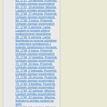
63. 1737, 19 sierpnia, Przemyśl.
Uchwały ziemian przemyskich
64. 1737, 10 września, Wisznia.
Laudum sejmiku wiszeńskiego
65. 1738, 27 stycznia, Przemyśl.
Uchwały ziemian przemyskich­­.
66. 1738, 3 marca, Przemyśl.
Uchwały ziemian przemyskich­
67. 1738, 5 sierpnia, Lwów.
Laudum w sprawie elekcyi
podkomorzego lwowskiego
68. 1738, 6 sierpnia, Lwów.
Manifestacya przeciw udziałowi
w elekcyach sejmikowych z
powodu zasądzenia w procesie.
69. 1739, 9 marca, Przemyśl.
Uchwały ziemian przemyskich
70. 1739, 27 kwietnia, Przemyśl.
Uchwały ziemian przemyskich
71. 1739, 20 lipca, Przemyśl.
Uchwały ziemian przemyskich
72. 1739, 2 listopada, Przemyśl.
Uchwały ziemian przemyskich
73. 1740, 26 stycznia, Przemyśl.
Uchwały ziemian przemyskich
74. 1740, 4 kwietnia, Przemyśl.
Uchwały ziemian przemyskich
75. 1740, 22 sierpnia, Wisznia.
Laudum sejmiku wiszeńskiego
76. 1740, 22 sierpnia, Wisznia.
Instrukcya sejmiku posłom na
sejm