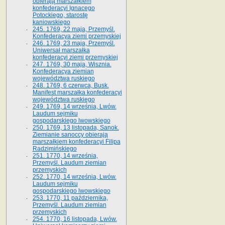
obierają marszałkiem
konfederacyi Ignacego
Potockiego, starostę
kaniowskiego
245. 1769, 22 maja, Przemyśl.
Konfederacya ziemi przemyskiej
246. 1769, 23 maja, Przemyśl.
Uniwersał marszałka
konfederacyi ziemi przemyskiej
247. 1769, 30 maja, Wisznia.
Konfederacya ziemian
województwa ruskiego
248. 1769, 6 czerwca, Busk.
Manifest marszałka konfederacyi
województwa ruskiego
249. 1769, 14 września, Lwów.
Laudum sejmiku
gospodarskiego lwowskiego
250. 1769, 13 listopada, Sanok.
Ziemianie sanoccy obierają
marszałkiem konfederacyi Filipa
Radzimińskiego
251. 1770, 14 września,
Przemyśl. Laudum ziemian
przemyskich
252. 1770, 14 września, Lwów.
Laudum sejmiku
gospodarskiego lwowskiego
253. 1770, 11 października,
Przemyśl. Laudum ziemian
przemyskich
254. 1770, 16 listopada, Lwów.