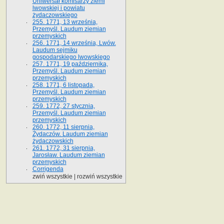
Uniwersał komisarzy ziemi
lwowskiej i powiatu
żydaczowskiego
255. 1771, 13 września,
Przemyśl. Laudum ziemian
przemyskich
256. 1771, 14 września, Lwów.
Laudum sejmiku
gospodarskiego lwowskiego
257. 1771, 19 października,
Przemyśl. Laudum ziemian
przemyskich
258. 1771, 6 listopada,
Przemyśl. Laudum ziemian
przemyskich
259. 1772, 27 stycznia,
Przemyśl. Laudum ziemian
przemyskich
260. 1772, 11 sierpnia,
Żydaczów. Laudum ziemian
żydaczowskich
261. 1772, 31 sierpnia,
Jarosław. Laudum ziemian
przemyskich
Corrigenda
zwiń wszystkie
|
rozwiń wszystkie