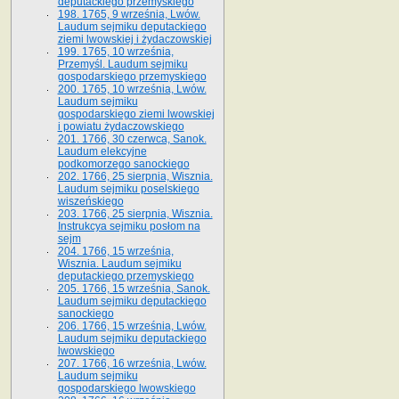
deputackiego przemyskiego
198. 1765, 9 września, Lwów.
Laudum sejmiku deputackiego
ziemi lwowskiej i żydaczowskiej
199. 1765, 10 września,
Przemyśl. Laudum sejmiku
gospodarskiego przemyskiego
200. 1765, 10 września, Lwów.
Laudum sejmiku
gospodarskiego ziemi lwowskiej
i powiatu żydaczowskiego
201. 1766, 30 czerwca, Sanok.
Laudum elekcyjne
podkomorzego sanockiego
202. 1766, 25 sierpnia, Wisznia.
Laudum sejmiku poselskiego
wiszeńskiego
203. 1766, 25 sierpnia, Wisznia.
Instrukcya sejmiku posłom na
sejm
204. 1766, 15 września,
Wisznia. Laudum sejmiku
deputackiego przemyskiego
205. 1766, 15 września, Sanok.
Laudum sejmiku deputackiego
sanockiego
206. 1766, 15 września, Lwów.
Laudum sejmiku deputackiego
lwowskiego
207. 1766, 16 września, Lwów.
Laudum sejmiku
gospodarskiego lwowskiego