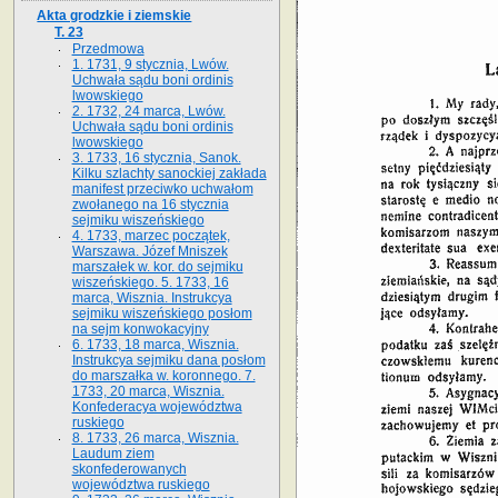
Akta grodzkie i ziemskie
T. 23
Przedmowa
1. 1731, 9 stycznia, Lwów.
Uchwała sądu boni ordinis
lwowskiego
2. 1732, 24 marca, Lwów.
Uchwała sądu boni ordinis
lwowskiego
3. 1733, 16 stycznia, Sanok.
Kilku szlachty sanockiej zakłada
manifest przeciwko uchwałom
zwołanego na 16 stycz­nia
sejmiku wiszeńskiego
4. 1733, marzec początek,
Warszawa. Józef Mniszek
marszałek w. kor. do sejmiku
wiszeńskiego. 5. 1733, 16
marca, Wisznia. Instrukcya
sejmiku wiszeńskiego posłom
na sejm konwokacyjny
6. 1733, 18 marca, Wisznia.
Instrukcya sejmiku dana posłom
do marszałka w. koronnego. 7.
1733, 20 marca, Wisznia.
Konfederacya województwa
ruskiego
8. 1733, 26 marca, Wisznia.
Laudum ziem
skonfederowanych
województwa ruskiego