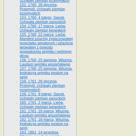
Uchwały ziemian przemyskich
152. 1760, 28 stycznia,
Przemyśl. Uchwały ziemian
przemyskich
153. 1760, 4 lutego, Sanok.
Uchwała ziemian sanockich
154. 1760, 17 marca, Lwów.
Uchwały ziemian lwowskich
155. 1760, 22 marca, Lwów.
Manifest szlachty żydaczowskiej
przeciwko senatorom i szlachcie
lwowskiej z po­wodu
pogwałcenia sejmiku i wolnego
głosu
156. 1760, 25 sierpnia, Wisznia.
Laudum sejmiku wiszeńskiego
157. 1760, 25 sierpnia, Wisznia.
Instrukcya sejmiku posłom na
sejm
158. 1761, 26 stycznia,
Przemyśl. Uchwały ziemian
przemyskich
159. 1761, 9 lutego, Sanok.
Uchwały ziemian sanockich
160. 1761, 2 marca, Lwów.
Uchwały ziemian lwowskich
161. 1761, 16 marca, Wisznia.
Laudum sejmiku wiszeńskiego
162. 1761, 16 marca, Wisznia.
Instrukcya sejmiku posłom na
sejm
163. 1861, 14 września,