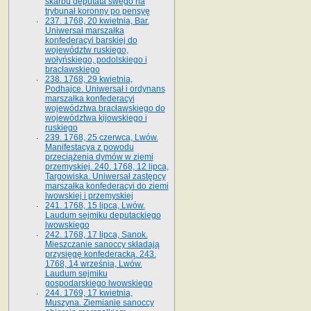
skarbu deputata swego na
trybunał koronny po pensyę
237. 1768, 20 kwietnia, Bar.
Uniwersał marszałka
konfederacyi barskiej do
województw ruskiego,
wołyńskiego, podolskiego i
bracławskiego
238. 1768, 29 kwietnia,
Podhajce. Uniwersał i ordynans
marszałka konfederacyi
województwa bracławskiego do
wo­jewództwa kijowskiego i
ruskiego
239. 1768, 25 czerwca, Lwów.
Manifestacya z powodu
przeciążenia dymów w ziemi
przemyskiej. 240. 1768, 12 lipca,
Targowiska. Uniwersał zastępcy
marszałka konfederacyi do ziemi
lwowskiej i przemyskiej
241. 1768, 15 lipca, Lwów.
Laudum sejmiku deputackiego
lwowskiego
242. 1768, 17 lipca, Sanok.
Mieszczanie sanoccy składają
przysięgę konfederacką. 243.
1768, 14 września, Lwów.
Laudum sejmiku
gospodarskiego lwowskiego
244. 1769, 17 kwietnia,
Muszyna. Ziemianie sanoccy