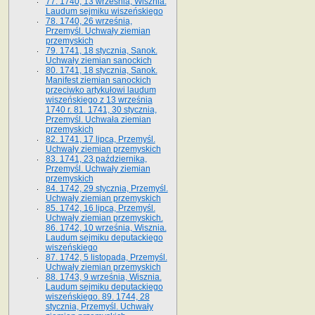
77. 1740, 13 września, Wisznia.
Laudum sejmiku wiszeńskiego
78. 1740, 26 września,
Przemyśl. Uchwały ziemian
przemyskich
79. 1741, 18 stycznia, Sanok.
Uchwały ziemian sanockich
80. 1741, 18 stycznia, Sanok.
Manifest ziemian sanockich
przeciwko artykułowi laudum
wiszeńskiego z 13 wrze­śnia
1740 r. 81. 1741, 30 stycznia,
Przemyśl. Uchwała ziemian
przemyskich
82. 1741, 17 lipca, Przemyśl.
Uchwały ziemian przemyskich
83. 1741, 23 października,
Przemyśl. Uchwały ziemian
przemyskich
84. 1742, 29 stycznia, Przemyśl.
Uchwały ziemian przemyskich
85. 1742, 16 lipca, Przemyśl.
Uchwały ziemian przemyskich.
86. 1742, 10 września, Wisznia.
Laudum sejmiku deputackiego
wiszeńskiego
87. 1742, 5 listopada, Przemyśl.
Uchwały ziemian przemyskich
88. 1743, 9 września, Wisznia.
Laudum sejmiku deputackiego
wiszeńskiego. 89. 1744, 28
stycznia, Przemyśl. Uchwały