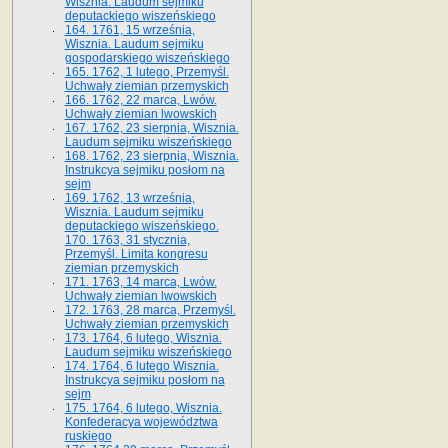
Wisznia. Laudum sejmiku
deputackiego wiszeńskiego
164. 1761, 15 września,
Wisznia. Laudum sejmiku
gospodarskiego wiszeńskiego
165. 1762, 1 lutego, Przemyśl.
Uchwały ziemian przemyskich
166. 1762, 22 marca, Lwów.
Uchwały ziemian lwowskich
167. 1762, 23 sierpnia, Wisznia.
Laudum sejmiku wiszeńskiego
168. 1762, 23 sierpnia, Wisznia.
Instrukcya sejmiku posłom na
sejm
169. 1762, 13 września,
Wisznia. Laudum sejmiku
deputackiego wiszeńskiego.
170. 1763, 31 stycznia,
Przemyśl. Limita kongresu
ziemian przemyskich
171. 1763, 14 marca, Lwów.
Uchwały ziemian lwowskich
172. 1763, 28 marca, Przemyśl.
Uchwały ziemian przemyskich
173. 1764, 6 lutego, Wisznia.
Laudum sejmiku wiszeńskiego
174. 1764, 6 lutego Wisznia.
Instrukcya sejmiku posłom na
sejm
175. 1764, 6 lutego, Wisznia.
Konfederacya województwa
ruskiego