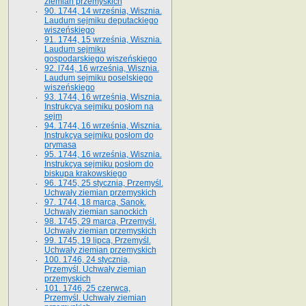
ziemian przemyskich
90. 1744, 14 września, Wisznia.
Laudum sejmiku deputackiego
wiszeńskiego
91. 1744, 15 września, Wisznia.
Laudum sejmiku
gospodarskiego wiszeńskiego
92. l744, 16 września, Wisznia.
Laudum sejmiku poselskiego
wiszeńskiego
93. 1744, 16 września, Wisznia.
Instrukcya sejmiku posłom na
sejm
94. 1744, 16 września, Wisznia.
Instrukcya sejmiku posłom do
prymasa
95. 1744, 16 września, Wisznia.
Instrukcya sejmiku posłom do
biskupa krakowskiego
96. 1745, 25 stycznia, Przemyśl.
Uchwały ziemian przemyskich
97. 1744, 18 marca, Sanok.
Uchwały ziemian sanockich
98. 1745, 29 marca, Przemyśl.
Uchwały ziemian przemyskich
99. 1745, 19 lipca, Przemyśl.
Uchwały ziemian przemyskich
100. 1746, 24 stycznia,
Przemyśl. Uchwały ziemian
przemyskich
101. 1746, 25 czerwca,
Przemyśl. Uchwały ziemian