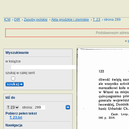
ICM
›
DIR
›
Zasoby polskie
›
Akta grodzkie i ziemskie
›
T. 23
› strona 289
Podstawowym adrese
«
Wyszukiwanie
w książce
szukaj w całej serii
Idź do
strona:
Pobierz pełen tekst
T. 23.txt
Nawigacja