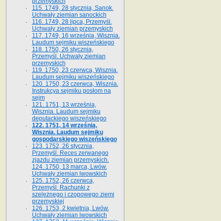
przemyskich
115. 1749, 28 stycznia, Sanok.
Uchwały ziemian sanockich
116. 1749, 28 lipca, Przemyśl.
Uchwały ziemian przemyskich
117. 1749, 16 września, Wisznia.
Laudum sejmiku wiszeńskiego
118. 1750, 26 stycznia,
Przemyśl. Uchwały ziemian
przemyskich
119. 1750, 23 czerwca, Wisznia.
Laudum sejmiku wiszeńskiego
120. 1750, 23 czerwca, Wisznia.
Instrukcya sejmiku posłom na
sejm
121. 1751, 13 września,
Wisznia. Laudum sejmiku
deputackiego wiszeńskiego
122. 1751, 14 września,
Wisznia. Laudum sejmiku
gospodarskiego wiszeńskiego
123. 1752, 26 stycznia,
Przemyśl. Reces zerwanego
zjazdu ziemian przemyskich.
124. 1750, 13 marca, Lwów.
Uchwały ziemian lwowskich
125. 1752, 26 czerwca,
Przemyśl. Rachunki z
szelężnego i czopowego ziemi
przemyskiej
126. 1753, 2 kwietnia, Lwów.
Uchwały ziemian lwowskich