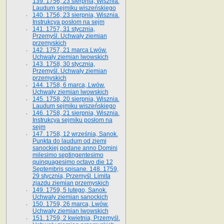
139. 1756, 23 sierpnia, Wisznia.
Laudum sejmiku wiszeńskiego
140. 1756, 23 sierpnia, Wisznia.
Instrukcya posłom na sejm
141. 1757, 31 stycznia,
Przemyśl. Uchwały ziemian
przemyskich
142. 1757, 21 marca Lwów.
Uchwały ziemian lwowskich
143. 1758, 30 stycznia,
Przemyśl. Uchwały ziemian
przemyskich
144. 1758, 6 marca, Lwów.
Uchwały ziemian lwowskich
145. 1758, 20 sierpnia, Wisznia.
Laudum sejmiku wiszeńskiego
146. 1758, 21 sierpnia, Wisznia.
Instrukcya sejmiku posłom na
sejm
147. 1758, 12 września, Sanok.
Punkta do laudum od ziemi
sanockiej podane anno Domini
milesimo septingentesimo
quinquagesimo octavo die 12
Septembris spisane. 148. 1759,
29 stycznia, Przemyśl. Limita
zjazdu ziemian przemyskich
149. 1759, 5 lutego, Sanok.
Uchwały ziemian sanockich
150. 1759, 26 marca, Lwów.
Uchwały ziemian lwowskich
151. 1759, 2 kwietnia, Przemyśl.