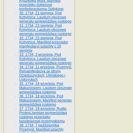
Ryszkową Wolą. Manifest
przeciwko duktorowi
konfederackiemu Sołtykowi
30. 1734, 21 sierpnia, Pod
Kobylnicą. Laudum obozowe
generału województwa ruskiego
31. 1734, 23 sierpnia, Pod
Kobylnicą. Laudum obozowe
generału województwa ruskiego
32. 1734, 23 sierpnia, Pod
Kobylnicą. Manifest przeciwko
manifestacyi szlachty z 20
sierpnia
33. 1734, 3 września, Pod
Kobylnicą. Laudum obozowe
generału województwa ruskiego
34. 1734, 11 września, Przemyśl.
Remanifestacya ze strony
Dzieduszyckich, Ulińskiego i
Ustrzyckich
35. 1734, 18 września, Pod
Makuniowem. Laudum obozowe
województwa ruskiego
36. 1734, 18 września, Pod
Makuniowem. Manifest generału
województwa ruskiego
37. 1734, 19 września, Rudki.
Protest ziemian województwa
ruskiego przeciwko
kasztelanowi przemyskiemu
38. 1734, 7 października,
Przemyśl. Manifest szlachty