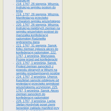
instrukcyę
218. 1767, 26 sierpnia, Wisznia.
Instrukcya sejmiku posłom do
króla
219. 1797, 26 sierpnia, Wisznia.
Manifestacya przeciwko
uchwałom sejmiku wiszeńskiego
220. 1767, 26 sierpnia, Wisznia.
Instrukcya niektórych ziemian na
sejmiku wiszeńskim posłowi do
marszałka konfe­deracyi
radomskiej Radziwiłła
wybranemu dana
221. 1767, 31 sierpnia, Sanok.
Kilku ziemian zgłasza akces do
konfederacyi radomskiej. 222.
1767, 1 września, Warszawa.
Pozew przed sąd konfederacki
223. 1767, 1 września, Sanok.
Protest ziemian sanockich z
powodu obranych w Wiszni na
sejmiku przedsejmo­wym posłów
224. 1767, 2 września, Uherce.
Kasztelan sanocki odstępuje od
protestacyi przeciwko sejmikowi
wiszeńskiemu uczynionej. 225.
1767, 5 września, Sanok. Akces
ziemian sanockich do
konfederacyi radomskiej
226. 1767, 3 września, Lwów.
Stefan Hordyński poseł ziemi
lwowskiej zakłada manifest przy