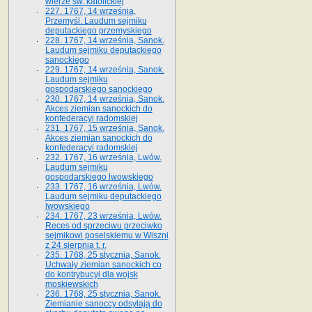
wierze św. ka­tolickiej
227. 1767, 14 września,
Przemyśl. Laudum sejmiku
deputackiego przemyskiego
228. 1767, 14 września, Sanok.
Laudum sejmiku deputackiego
sanockiego
229. 1767, 14 września, Sanok.
Laudum sejmiku
gospodarskiego sanockiego
230. 1767, 14 września, Sanok.
Akces ziemian sanockich do
konfederacyi radomskiej
231. 1767, 15 września, Sanok.
Akces ziemian sanockich do
konfederacyi radomskiej
232. 1767, 16 września, Lwów.
Laudum sejmiku
gospodarskiego lwowskiego
233. 1767, 16 września, Lwów.
Laudum sejmiku deputackiego
lwowskiego
234. 1767, 23 września, Lwów.
Reces od sprzeciwu przeciwko
sejmikowi poselskiemu w Wiszni
z 24 sierpnia t. r.
235. 1768, 25 stycznia, Sanok.
Uchwały ziemian sanockich co
do kontrybucyi dla wojsk
moskiewskich
236. 1768, 25 stycznia, Sanok.
Ziemianie sanoccy odsyłają do