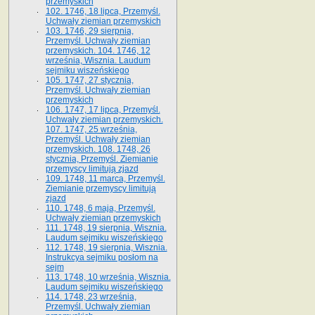
przemyskich
102. 1746, 18 lipca, Przemyśl.
Uchwały ziemian przemyskich
103. 1746, 29 sierpnia,
Przemyśl. Uchwały ziemian
przemyskich. 104. 1746, 12
września, Wisznia. Laudum
sejmiku wiszeńskiego
105. 1747, 27 stycznia,
Przemyśl. Uchwały ziemian
przemyskich
106. 1747, 17 lipca, Przemyśl.
Uchwały ziemian przemyskich.
107. 1747, 25 września,
Przemyśl. Uchwały ziemian
przemyskich. 108. 1748, 26
stycznia, Przemyśl. Ziemianie
przemyscy limitują zjazd
109. 1748, 11 marca, Przemyśl.
Ziemianie przemyscy limitują
zjazd
110. 1748, 6 maja, Przemyśl.
Uchwały ziemian przemyskich
111. 1748, 19 sierpnia, Wisznia.
Laudum sejmiku wiszeńskiego
112. 1748, 19 sierpnia, Wisznia.
Instrukcya sejmiku posłom na
sejm
113. 1748, 10 września, Wisznia.
Laudum sejmiku wiszeńskiego
114. 1748, 23 września,
Przemyśl. Uchwały ziemian