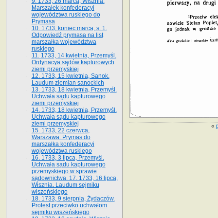
9. 1733, 26 marca, Wisznia.
Marszałek konfederacyi
województwa ruskiego do
Prymasa
10. 1733, koniec marca, s. 1.
Odpowiedź prymasa na list
marszałka województwa
ruskiego
11. 1733, 14 kwietnia, Przemyśl.
Ordynacya sądów kapturowych
ziemi przemyskiej
12. 1733, 15 kwietnia, Sanok.
Laudum ziemian sanockich
13. 1733, 18 kwietnia, Przemyśl.
Uchwała sądu kapturowego
ziemi przemyskiej
14. 1733, 18 kwietnia, Przemyśl.
Uchwała sądu kapturowego
ziemi przemyskiej
«
15. 1733, 22 czerwca,
Warszawa. Prymas do
marszałka konfederacyi
województwa ruskiego
16. 1733, 3 lipca, Przemyśl.
Uchwała sądu kapturowego
przemyskiego w sprawie
sądownictwa. 17. 1733, 16 lipca,
Wisznia. Laudum sejmiku
wiszeńskiego
18. 1733, 9 sierpnia, Żydaczów.
Protest przeciwko uchwałom
sejmiku wiszeńskiego