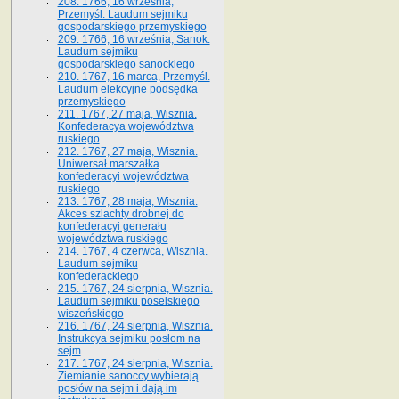
208. 1766, 16 września,
Przemyśl. Laudum sejmiku
gospodarskiego przemyskiego
209. 1766, 16 września, Sanok.
Laudum sejmiku
gospodarskiego sanockiego
210. 1767, 16 marca, Przemyśl.
Laudum elekcyjne podsędka
przemyskiego
211. 1767, 27 maja, Wisznia.
Konfederacya województwa
ruskiego
212. 1767, 27 maja, Wisznia.
Uniwersał marszałka
konfederacyi województwa
ruskiego
213. 1767, 28 maja, Wisznia.
Akces szlachty drobnej do
konfederacyi generału
województwa ruskiego
214. 1767, 4 czerwca, Wisznia.
Laudum sejmiku
konfederackiego
215. 1767, 24 sierpnia, Wisznia.
Laudum sejmiku poselskiego
wiszeńskiego
216. 1767, 24 sierpnia, Wisznia.
Instrukcya sejmiku posłom na
sejm
217. 1767, 24 sierpnia, Wisznia.
Ziemianie sanoccy wybierają
posłów na sejm i dają im