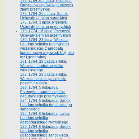
176. 1764 20 marca, Przemyśl.
Ordynacya sądów kapturowych
ziemi przemyskiej
177. 1764, 20 marca, Sanok.
Uchwały ziemian sanockich
178. 1764, 3 lipca, Przemyśl.
Uchwały ziemian przemyskich
179. 1774, 16 lipca, Przemyśl.
Uchwały ziemian przemyskich
180. 1764, 23 lipca, Wisznia.
Laudum sejmiku relacyjnego
wiszeńskiego, z aprobatą
konfederacyi wojewódzkiej jako
też i generalnej
181. 1764, 29 października,
Wisznia. Laudum sejmiku
wiszeńskiego
182. 1764, 29 października,
Wisznia. Instrukcya sejmiku
posłom na sejm
183. 1764, 5 listopada,
Przemyśl. Laudum sejmiku
deputackiego przemyskiego
184. 1764, 5 listopada, Sanok.
Laudum sejmiku deputackiego
sanockiego
185. 1764, 6 listopada, Lwów.
Laudum sejmiku
gospodarskiego lwowskiego
186. 1764, 6 listopada, Sanok.
Laudum sejmiku
gospodarskiego sanockiego.