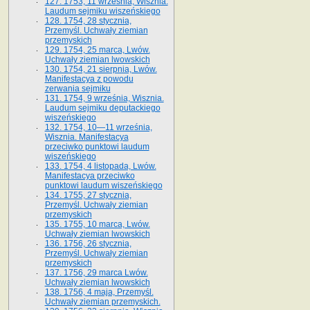
127. 1753, 11 września, Wisznia.
Laudum sejmiku wiszeńskiego
128. 1754, 28 stycznia,
Przemyśl. Uchwały ziemian
przemyskich
129. 1754, 25 marca, Lwów.
Uchwały ziemian lwowskich
130. 1754, 21 sierpnia, Lwów.
Manifestacya z powodu
zerwania sejmiku
131. 1754, 9 września, Wisznia.
Laudum sejmiku deputackiego
wiszeńskiego
132. 1754, 10—11 września,
Wisznia. Manifestacya
przeciwko punktowi laudum
wiszeńskiego
133. 1754, 4 listopada, Lwów.
Manifestacya przeciwko
punktowi laudum wiszeńskiego
134. 1755, 27 stycznia,
Przemyśl. Uchwały ziemian
przemyskich
135. 1755, 10 marca, Lwów.
Uchwały ziemian lwowskich
136. 1756, 26 stycznia,
Przemyśl. Uchwały ziemian
przemyskich
137. 1756, 29 marca Lwów.
Uchwały ziemian lwowskich
138. 1756, 4 maja, Przemyśl.
Uchwały ziemian przemyskich.