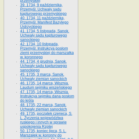
przemyskiej
39. 1734, 9 października,
Przemyśl. Uchwały sądu
kapturowego przemyskiego
40. 1734, 11 października,
Przemyśl. Manifest Bazylego
Ustrzyckiego
41. 1734, 5 listopada, Sanok.
Uchwały sądu kapturowego
sanockiego
42. 1734, 10 listopada,
Przemyśl. Instrukcya posłom
ziemi przemyskiej do marszałka
w. koronnego
44. 1734, 4 grudnia, Sanok.
Uchwały sądu kapturowego
sanockiego
45. 1735, 3 marca, Sanok.
Uchwały ziemian sanockich
46. 1735, 14 marca, Wisznia.
Laudum sejmiku wiszeńskiego
47. 1735, 14 marca, Wisznia.
Instrukcya sejmiku dana posłom
do króla
48. 1735, 22 marca, Sanok.
Uchwały ziemian sanockich
49. 1735, początek czerwca, S.
L. Życzenia województwa
ruskiego i innych w sprawie
uspokojenia Rzptej
50. 1735, koniec lipca, S. L.
Marszałek w. koronny do