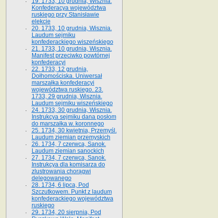
19. 1733, 10 grudnia, Wisznia.
Konfederacya województwa
ruskiego przy Stanisławie
elekcie
20. 1733, 10 grudnia, Wisznia.
Laudum sejmiku
konfederackiego wiszeńskiego
21. 1733, 10 grudnia, Wisznia.
Manifest przeciwko powtórnej
konfederacyi
22. 1733, 12 grudnia,
Dołhomościska. Uniwersał
marszałka konfederacyi
województwa ruskiego. 23.
1733, 29 grudnia, Wisznia.
Laudum sejmiku wiszeńskiego
24. 1733, 30 grudnia, Wisznia.
Instrukcya sejmiku dana posłom
do marszałka w. koronnego
25. 1734, 30 kwietnia, Przemyśl.
Laudum ziemian przemyskich
26. 1734, 7 czerwca, Sanok.
Laudum ziemian sanockich
27. 1734, 7 czerwca, Sanok.
Instrukcya dla komisarza do
zlustrowania chorągwi
delegowanego
28. 1734, 6 lipca, Pod
Szczutkowem. Punkt z laudum
konfederackiego województwa
ruskiego
29. 1734, 20 sierpnia, Pod