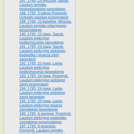
187. 1765, 25 stycznia, Sanok.
Laudum sejmiku
gospodarskiego sanockiego
188. 1765, 3 lutego Przemyśl.
Uchwały ziemian przemyskich
189. 1765, 22 kwietnia, Wisznia.
Laudum sejmiku relacyjnego
wiszeńskiego
190. 1765, 22 maja, Sanok.
Laudum elekcyjne
podkomorzego sanockiego
191. 1765, 23 maja, Sanok.
Laudum elekcyjne sędziego,
podsędka i pisarza ziem
sanockich
192. 1765, 23 maja, Lwów.
Laudum elekcyjne
podkomorzego lwowskiego
193. 1765, 24 maja, Przemyśl.
Laudum elekcyjne sędziego
ziemi przemyskiej
194. 1765, 24 maja, Lwów.
Laudum elekcyjne sędziego
ziemi lwowskiej
195. 1765, 25 maja, Lwów.
Laudum elekcyjne pisarza
ziemskiego lwowskiego
196. 1765, 6 sierpnia, Przemyśl.
Laudum elekcyjne podsędka
ziemskiego przemyskiego
197. 1765, 9 września,
Przemyśl. Laudum sejmiku