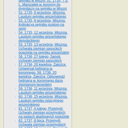
sejmiku w Wiszni. 51. 1735, ? S.
L. Marszałek w. koronny do
dygnitarzy na sejmiku w Wiszni
52. 1735, 9 września, Wisznia.
Laudum sejmiku wiszeńskiego
53. 1735, 9 września, Wisznia.
Instrukcya sejmiku posłom na
sejm
54. 1735, 12 września, Wisznia.
Laudum sejmiku wiszeńskiego
deputackiego
55. 1735, 13 września, Wisznia.
Uchwała ziemian sanockich
powzięta na sejmiku wiszeńskim
56. 1736, 27 lutego, Sanok.
Uchwały ziemian sanockich
57. 1736, 20 kwietnia, Załoźce.
Uniwersał hetmana w.
koronnego. 58. 1736. 20
kwietnia, Załoźce. Odpowiedź
hetmana w. koronnego dana
ziemianom lwowskim
59. 1736, 11 września, Wisznia.
Laudum sejmiku wiszeńskiego
60. 1736, 25 września, Wisznia.
Laudum sejmiku relacyjnego
wiszeńskiego
61. 1737, 4 lutego, Przemyśl.
Uchwały ziemian przemyskich
na sądach skarbowych powzięte
62. 1737, 8 lipca, Przemyśl.
Uchwała ziemian przemyskich