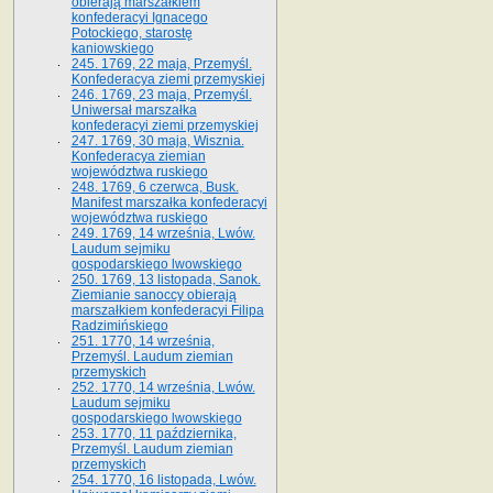
obierają marszałkiem
konfederacyi Ignacego
Potockiego, starostę
kaniowskiego
245. 1769, 22 maja, Przemyśl.
Konfederacya ziemi przemyskiej
246. 1769, 23 maja, Przemyśl.
Uniwersał marszałka
konfederacyi ziemi przemyskiej
247. 1769, 30 maja, Wisznia.
Konfederacya ziemian
województwa ruskiego
248. 1769, 6 czerwca, Busk.
Manifest marszałka konfederacyi
województwa ruskiego
249. 1769, 14 września, Lwów.
Laudum sejmiku
gospodarskiego lwowskiego
250. 1769, 13 listopada, Sanok.
Ziemianie sanoccy obierają
marszałkiem konfederacyi Filipa
Radzimińskiego
251. 1770, 14 września,
Przemyśl. Laudum ziemian
przemyskich
252. 1770, 14 września, Lwów.
Laudum sejmiku
gospodarskiego lwowskiego
253. 1770, 11 października,
Przemyśl. Laudum ziemian
przemyskich
254. 1770, 16 listopada, Lwów.