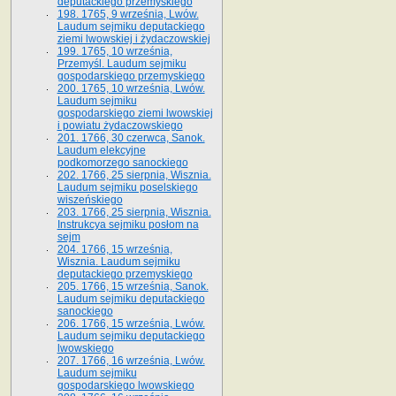
deputackiego przemyskiego
198. 1765, 9 września, Lwów.
Laudum sejmiku deputackiego
ziemi lwowskiej i żydaczowskiej
199. 1765, 10 września,
Przemyśl. Laudum sejmiku
gospodarskiego przemyskiego
200. 1765, 10 września, Lwów.
Laudum sejmiku
gospodarskiego ziemi lwowskiej
i powiatu żydaczowskiego
201. 1766, 30 czerwca, Sanok.
Laudum elekcyjne
podkomorzego sanockiego
202. 1766, 25 sierpnia, Wisznia.
Laudum sejmiku poselskiego
wiszeńskiego
203. 1766, 25 sierpnia, Wisznia.
Instrukcya sejmiku posłom na
sejm
204. 1766, 15 września,
Wisznia. Laudum sejmiku
deputackiego przemyskiego
205. 1766, 15 września, Sanok.
Laudum sejmiku deputackiego
sanockiego
206. 1766, 15 września, Lwów.
Laudum sejmiku deputackiego
lwowskiego
207. 1766, 16 września, Lwów.
Laudum sejmiku
gospodarskiego lwowskiego