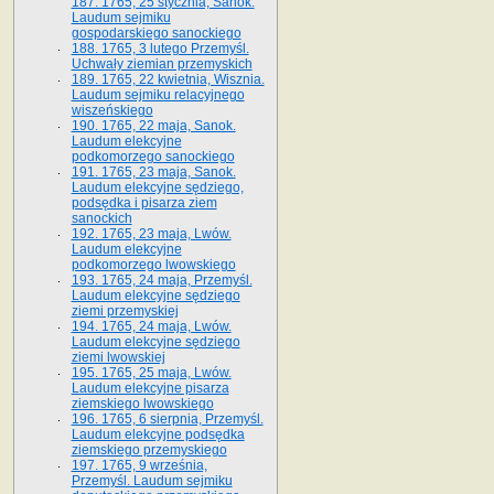
187. 1765, 25 stycznia, Sanok.
Laudum sejmiku
gospodarskiego sanockiego
188. 1765, 3 lutego Przemyśl.
Uchwały ziemian przemyskich
189. 1765, 22 kwietnia, Wisznia.
Laudum sejmiku relacyjnego
wiszeńskiego
190. 1765, 22 maja, Sanok.
Laudum elekcyjne
podkomorzego sanockiego
191. 1765, 23 maja, Sanok.
Laudum elekcyjne sędziego,
podsędka i pisarza ziem
sanockich
192. 1765, 23 maja, Lwów.
Laudum elekcyjne
podkomorzego lwowskiego
193. 1765, 24 maja, Przemyśl.
Laudum elekcyjne sędziego
ziemi przemyskiej
194. 1765, 24 maja, Lwów.
Laudum elekcyjne sędziego
ziemi lwowskiej
195. 1765, 25 maja, Lwów.
Laudum elekcyjne pisarza
ziemskiego lwowskiego
196. 1765, 6 sierpnia, Przemyśl.
Laudum elekcyjne podsędka
ziemskiego przemyskiego
197. 1765, 9 września,
Przemyśl. Laudum sejmiku