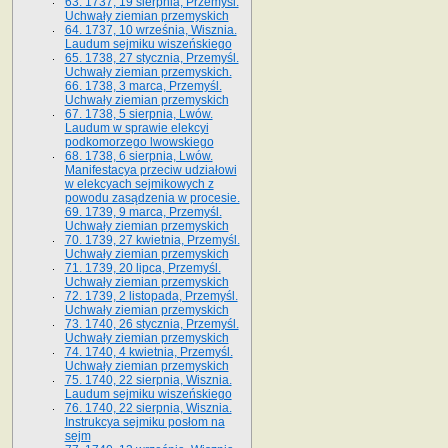
63. 1737, 19 sierpnia, Przemyśl.
Uchwały ziemian przemyskich
64. 1737, 10 września, Wisznia.
Laudum sejmiku wiszeńskiego
65. 1738, 27 stycznia, Przemyśl.
Uchwały ziemian przemyskich­­.
66. 1738, 3 marca, Przemyśl.
Uchwały ziemian przemyskich­
67. 1738, 5 sierpnia, Lwów.
Laudum w sprawie elekcyi
podkomorzego lwowskiego
68. 1738, 6 sierpnia, Lwów.
Manifestacya przeciw udziałowi
w elekcyach sejmikowych z
powodu zasądzenia w procesie.
69. 1739, 9 marca, Przemyśl.
Uchwały ziemian przemyskich
70. 1739, 27 kwietnia, Przemyśl.
Uchwały ziemian przemyskich
71. 1739, 20 lipca, Przemyśl.
Uchwały ziemian przemyskich
72. 1739, 2 listopada, Przemyśl.
Uchwały ziemian przemyskich
73. 1740, 26 stycznia, Przemyśl.
Uchwały ziemian przemyskich
74. 1740, 4 kwietnia, Przemyśl.
Uchwały ziemian przemyskich
75. 1740, 22 sierpnia, Wisznia.
Laudum sejmiku wiszeńskiego
76. 1740, 22 sierpnia, Wisznia.
Instrukcya sejmiku posłom na
sejm