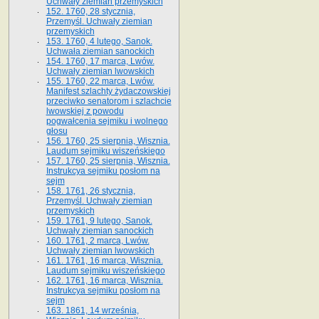
Uchwały ziemian przemyskich
152. 1760, 28 stycznia,
Przemyśl. Uchwały ziemian
przemyskich
153. 1760, 4 lutego, Sanok.
Uchwała ziemian sanockich
154. 1760, 17 marca, Lwów.
Uchwały ziemian lwowskich
155. 1760, 22 marca, Lwów.
Manifest szlachty żydaczowskiej
przeciwko senatorom i szlachcie
lwowskiej z po­wodu
pogwałcenia sejmiku i wolnego
głosu
156. 1760, 25 sierpnia, Wisznia.
Laudum sejmiku wiszeńskiego
157. 1760, 25 sierpnia, Wisznia.
Instrukcya sejmiku posłom na
sejm
158. 1761, 26 stycznia,
Przemyśl. Uchwały ziemian
przemyskich
159. 1761, 9 lutego, Sanok.
Uchwały ziemian sanockich
160. 1761, 2 marca, Lwów.
Uchwały ziemian lwowskich
161. 1761, 16 marca, Wisznia.
Laudum sejmiku wiszeńskiego
162. 1761, 16 marca, Wisznia.
Instrukcya sejmiku posłom na
sejm
163. 1861, 14 września,