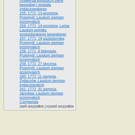
Uniwersał komisarzy ziemi
lwowskiej i powiatu
żydaczowskiego
255. 1771, 13 września,
Przemyśl. Laudum ziemian
przemyskich
256. 1771, 14 września, Lwów.
Laudum sejmiku
gospodarskiego lwowskiego
257. 1771, 19 października,
Przemyśl. Laudum ziemian
przemyskich
258. 1771, 6 listopada,
Przemyśl. Laudum ziemian
przemyskich
259. 1772, 27 stycznia,
Przemyśl. Laudum ziemian
przemyskich
260. 1772, 11 sierpnia,
Żydaczów. Laudum ziemian
żydaczowskich
261. 1772, 31 sierpnia,
Jarosław. Laudum ziemian
przemyskich
Corrigenda
zwiń wszystkie
|
rozwiń wszystkie