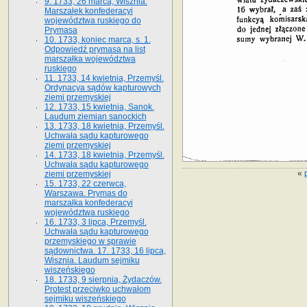
9. 1733, 26 marca, Wisznia.
Marszałek konfederacyi
województwa ruskiego do
Prymasa
10. 1733, koniec marca, s. 1.
Odpowiedź prymasa na list
marszałka województwa
ruskiego
11. 1733, 14 kwietnia, Przemyśl.
Ordynacya sądów kapturowych
ziemi przemyskiej
12. 1733, 15 kwietnia, Sanok.
Laudum ziemian sanockich
13. 1733, 18 kwietnia, Przemyśl.
Uchwała sądu kapturowego
ziemi przemyskiej
14. 1733, 18 kwietnia, Przemyśl.
Uchwała sądu kapturowego
«
ziemi przemyskiej
15. 1733, 22 czerwca,
Warszawa. Prymas do
marszałka konfederacyi
województwa ruskiego
16. 1733, 3 lipca, Przemyśl.
Uchwała sądu kapturowego
przemyskiego w sprawie
sądownictwa. 17. 1733, 16 lipca,
Wisznia. Laudum sejmiku
wiszeńskiego
18. 1733, 9 sierpnia, Żydaczów.
Protest przeciwko uchwałom
sejmiku wiszeńskiego