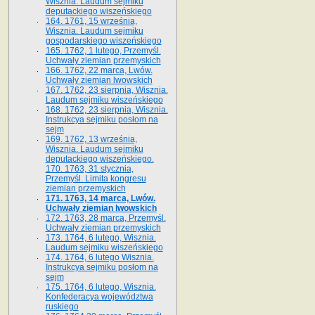
Wisznia. Laudum sejmiku
deputackiego wiszeńskiego
164. 1761, 15 września,
Wisznia. Laudum sejmiku
gospodarskiego wiszeńskiego
165. 1762, 1 lutego, Przemyśl.
Uchwały ziemian przemyskich
166. 1762, 22 marca, Lwów.
Uchwały ziemian lwowskich
167. 1762, 23 sierpnia, Wisznia.
Laudum sejmiku wiszeńskiego
168. 1762, 23 sierpnia, Wisznia.
Instrukcya sejmiku posłom na
sejm
169. 1762, 13 września,
Wisznia. Laudum sejmiku
deputackiego wiszeńskiego.
170. 1763, 31 stycznia,
Przemyśl. Limita kongresu
ziemian przemyskich
171. 1763, 14 marca, Lwów.
Uchwały ziemian lwowskich
172. 1763, 28 marca, Przemyśl.
Uchwały ziemian przemyskich
173. 1764, 6 lutego, Wisznia.
Laudum sejmiku wiszeńskiego
174. 1764, 6 lutego Wisznia.
Instrukcya sejmiku posłom na
sejm
175. 1764, 6 lutego, Wisznia.
Konfederacya województwa
ruskiego