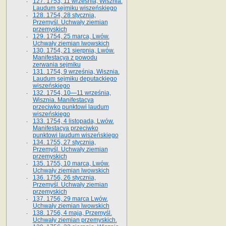
127. 1753, 11 września, Wisznia.
Laudum sejmiku wiszeńskiego
128. 1754, 28 stycznia,
Przemyśl. Uchwały ziemian
przemyskich
129. 1754, 25 marca, Lwów.
Uchwały ziemian lwowskich
130. 1754, 21 sierpnia, Lwów.
Manifestacya z powodu
zerwania sejmiku
131. 1754, 9 września, Wisznia.
Laudum sejmiku deputackiego
wiszeńskiego
132. 1754, 10—11 września,
Wisznia. Manifestacya
przeciwko punktowi laudum
wiszeńskiego
133. 1754, 4 listopada, Lwów.
Manifestacya przeciwko
punktowi laudum wiszeńskiego
134. 1755, 27 stycznia,
Przemyśl. Uchwały ziemian
przemyskich
135. 1755, 10 marca, Lwów.
Uchwały ziemian lwowskich
136. 1756, 26 stycznia,
Przemyśl. Uchwały ziemian
przemyskich
137. 1756, 29 marca Lwów.
Uchwały ziemian lwowskich
138. 1756, 4 maja, Przemyśl.
Uchwały ziemian przemyskich.