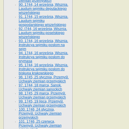
ziemian przemyskich
90. 1744, 14 września, Wisznia.
Laudum sejmiku deputackiego
wiszeńskiego
91. 1744, 15 września, Wisznia.
Laudum sejmiku
gospodarskiego wiszeńskiego
92. l744, 16 września, Wisznia.
Laudum sejmiku poselskiego
wiszeńskiego
93. 1744, 16 września, Wisznia.
Instrukcya sejmiku posłom na
sejm
94. 1744, 16 września, Wisznia.
Instrukcya sejmiku posłom do
prymasa
95. 1744, 16 września, Wisznia.
Instrukcya sejmiku posłom do
biskupa krakowskiego
96. 1745, 25 stycznia, Przemyśl.
Uchwały ziemian przemyskich
97. 1744, 18 marca, Sanok.
Uchwały ziemian sanockich
98. 1745, 29 marca, Przemyśl.
Uchwały ziemian przemyskich
99. 1745, 19 lipca, Przemyśl.
Uchwały ziemian przemyskich
100. 1746, 24 stycznia,
Przemyśl. Uchwały ziemian
przemyskich
101. 1746, 25 czerwca,
Przemyśl. Uchwały ziemian