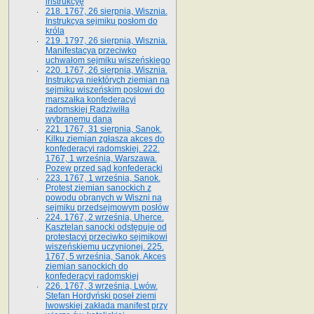
instrukcyę
218. 1767, 26 sierpnia, Wisznia.
Instrukcya sejmiku posłom do
króla
219. 1797, 26 sierpnia, Wisznia.
Manifestacya przeciwko
uchwałom sejmiku wiszeńskiego
220. 1767, 26 sierpnia, Wisznia.
Instrukcya niektórych ziemian na
sejmiku wiszeńskim posłowi do
marszałka konfe­deracyi
radomskiej Radziwiłła
wybranemu dana
221. 1767, 31 sierpnia, Sanok.
Kilku ziemian zgłasza akces do
konfederacyi radomskiej. 222.
1767, 1 września, Warszawa.
Pozew przed sąd konfederacki
223. 1767, 1 września, Sanok.
Protest ziemian sanockich z
powodu obranych w Wiszni na
sejmiku przedsejmo­wym posłów
224. 1767, 2 września, Uherce.
Kasztelan sanocki odstępuje od
protestacyi przeciwko sejmikowi
wiszeńskiemu uczynionej. 225.
1767, 5 września, Sanok. Akces
ziemian sanockich do
konfederacyi radomskiej
226. 1767, 3 września, Lwów.
Stefan Hordyński poseł ziemi
lwowskiej zakłada manifest przy