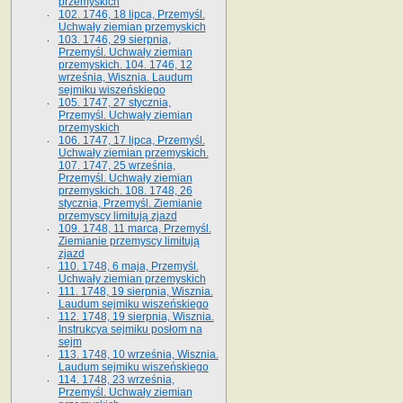
przemyskich
102. 1746, 18 lipca, Przemyśl.
Uchwały ziemian przemyskich
103. 1746, 29 sierpnia,
Przemyśl. Uchwały ziemian
przemyskich. 104. 1746, 12
września, Wisznia. Laudum
sejmiku wiszeńskiego
105. 1747, 27 stycznia,
Przemyśl. Uchwały ziemian
przemyskich
106. 1747, 17 lipca, Przemyśl.
Uchwały ziemian przemyskich.
107. 1747, 25 września,
Przemyśl. Uchwały ziemian
przemyskich. 108. 1748, 26
stycznia, Przemyśl. Ziemianie
przemyscy limitują zjazd
109. 1748, 11 marca, Przemyśl.
Ziemianie przemyscy limitują
zjazd
110. 1748, 6 maja, Przemyśl.
Uchwały ziemian przemyskich
111. 1748, 19 sierpnia, Wisznia.
Laudum sejmiku wiszeńskiego
112. 1748, 19 sierpnia, Wisznia.
Instrukcya sejmiku posłom na
sejm
113. 1748, 10 września, Wisznia.
Laudum sejmiku wiszeńskiego
114. 1748, 23 września,
Przemyśl. Uchwały ziemian