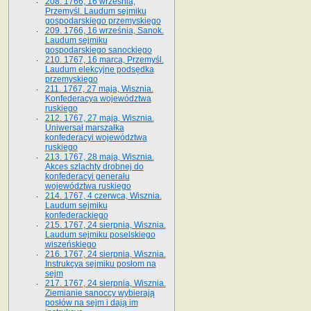
208. 1766, 16 września,
Przemyśl. Laudum sejmiku
gospodarskiego przemyskiego
209. 1766, 16 września, Sanok.
Laudum sejmiku
gospodarskiego sanockiego
210. 1767, 16 marca, Przemyśl.
Laudum elekcyjne podsędka
przemyskiego
211. 1767, 27 maja, Wisznia.
Konfederacya województwa
ruskiego
212. 1767, 27 maja, Wisznia.
Uniwersał marszałka
konfederacyi województwa
ruskiego
213. 1767, 28 maja, Wisznia.
Akces szlachty drobnej do
konfederacyi generału
województwa ruskiego
214. 1767, 4 czerwca, Wisznia.
Laudum sejmiku
konfederackiego
215. 1767, 24 sierpnia, Wisznia.
Laudum sejmiku poselskiego
wiszeńskiego
216. 1767, 24 sierpnia, Wisznia.
Instrukcya sejmiku posłom na
sejm
217. 1767, 24 sierpnia, Wisznia.
Ziemianie sanoccy wybierają
posłów na sejm i dają im