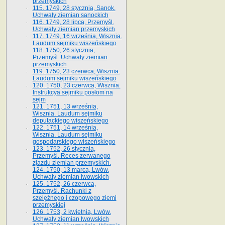
przemyskich
115. 1749, 28 stycznia, Sanok.
Uchwały ziemian sanockich
116. 1749, 28 lipca, Przemyśl.
Uchwały ziemian przemyskich
117. 1749, 16 września, Wisznia.
Laudum sejmiku wiszeńskiego
118. 1750, 26 stycznia,
Przemyśl. Uchwały ziemian
przemyskich
119. 1750, 23 czerwca, Wisznia.
Laudum sejmiku wiszeńskiego
120. 1750, 23 czerwca, Wisznia.
Instrukcya sejmiku posłom na
sejm
121. 1751, 13 września,
Wisznia. Laudum sejmiku
deputackiego wiszeńskiego
122. 1751, 14 września,
Wisznia. Laudum sejmiku
gospodarskiego wiszeńskiego
123. 1752, 26 stycznia,
Przemyśl. Reces zerwanego
zjazdu ziemian przemyskich.
124. 1750, 13 marca, Lwów.
Uchwały ziemian lwowskich
125. 1752, 26 czerwca,
Przemyśl. Rachunki z
szelężnego i czopowego ziemi
przemyskiej
126. 1753, 2 kwietnia, Lwów.
Uchwały ziemian lwowskich