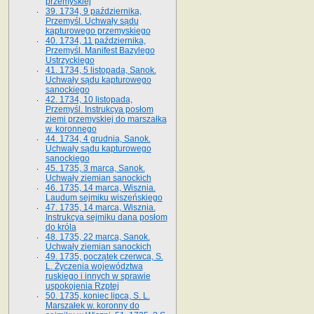
przemyskiej
39. 1734, 9 października,
Przemyśl. Uchwały sądu
kapturowego przemyskiego
40. 1734, 11 października,
Przemyśl. Manifest Bazylego
Ustrzyckiego
41. 1734, 5 listopada, Sanok.
Uchwały sądu kapturowego
sanockiego
42. 1734, 10 listopada,
Przemyśl. Instrukcya posłom
ziemi przemyskiej do marszałka
w. koronnego
44. 1734, 4 grudnia, Sanok.
Uchwały sądu kapturowego
sanockiego
45. 1735, 3 marca, Sanok.
Uchwały ziemian sanockich
46. 1735, 14 marca, Wisznia.
Laudum sejmiku wiszeńskiego
47. 1735, 14 marca, Wisznia.
Instrukcya sejmiku dana posłom
do króla
48. 1735, 22 marca, Sanok.
Uchwały ziemian sanockich
49. 1735, początek czerwca, S.
L. Życzenia województwa
ruskiego i innych w sprawie
uspokojenia Rzptej
50. 1735, koniec lipca, S. L.
Marszałek w. koronny do