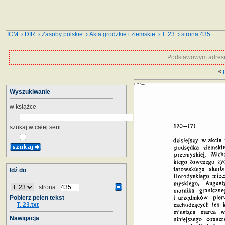
ICM
›
DIR
›
Zasoby polskie
›
Akta grodzkie i ziemskie
›
T. 23
› strona 435
Podstawowym adrese
«
Wyszukiwanie
w książce
szukaj w całej serii
Idź do
strona:
Pobierz pełen tekst
T. 23.txt
Nawigacja