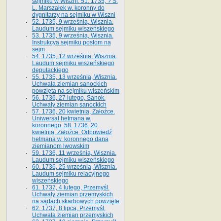
sejmiku w Wiszni. 51. 1735, ? S.
L. Marszałek w. koronny do
dygnitarzy na sejmiku w Wiszni
52. 1735, 9 września, Wisznia.
Laudum sejmiku wiszeńskiego
53. 1735, 9 września, Wisznia.
Instrukcya sejmiku posłom na
sejm
54. 1735, 12 września, Wisznia.
Laudum sejmiku wiszeńskiego
deputackiego
55. 1735, 13 września, Wisznia.
Uchwała ziemian sanockich
powzięta na sejmiku wiszeńskim
56. 1736, 27 lutego, Sanok.
Uchwały ziemian sanockich
57. 1736, 20 kwietnia, Załoźce.
Uniwersał hetmana w.
koronnego. 58. 1736. 20
kwietnia, Załoźce. Odpowiedź
hetmana w. koronnego dana
ziemianom lwowskim
59. 1736, 11 września, Wisznia.
Laudum sejmiku wiszeńskiego
60. 1736, 25 września, Wisznia.
Laudum sejmiku relacyjnego
wiszeńskiego
61. 1737, 4 lutego, Przemyśl.
Uchwały ziemian przemyskich
na sądach skarbowych powzięte
62. 1737, 8 lipca, Przemyśl.
Uchwała ziemian przemyskich