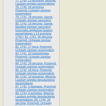
77. 1740, 13 września, Wisznia.
Laudum sejmiku wiszeńskiego
78. 1740, 26 września,
Przemyśl. Uchwały ziemian
przemyskich
79. 1741, 18 stycznia, Sanok.
Uchwały ziemian sanockich
80. 1741, 18 stycznia, Sanok.
Manifest ziemian sanockich
przeciwko artykułowi laudum
wiszeńskiego z 13 wrze­śnia
1740 r. 81. 1741, 30 stycznia,
Przemyśl. Uchwała ziemian
przemyskich
82. 1741, 17 lipca, Przemyśl.
Uchwały ziemian przemyskich
83. 1741, 23 października,
Przemyśl. Uchwały ziemian
przemyskich
84. 1742, 29 stycznia, Przemyśl.
Uchwały ziemian przemyskich
85. 1742, 16 lipca, Przemyśl.
Uchwały ziemian przemyskich.
86. 1742, 10 września, Wisznia.
Laudum sejmiku deputackiego
wiszeńskiego
87. 1742, 5 listopada, Przemyśl.
Uchwały ziemian przemyskich
88. 1743, 9 września, Wisznia.
Laudum sejmiku deputackiego
wiszeńskiego. 89. 1744, 28
stycznia, Przemyśl. Uchwały