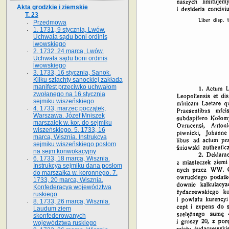
Akta grodzkie i ziemskie
T. 23
Przedmowa
1. 1731, 9 stycznia, Lwów.
Uchwała sądu boni ordinis
lwowskiego
2. 1732, 24 marca, Lwów.
Uchwała sądu boni ordinis
lwowskiego
3. 1733, 16 stycznia, Sanok.
Kilku szlachty sanockiej zakłada
manifest przeciwko uchwałom
zwołanego na 16 stycz­nia
sejmiku wiszeńskiego
4. 1733, marzec początek,
Warszawa. Józef Mniszek
marszałek w. kor. do sejmiku
wiszeńskiego. 5. 1733, 16
marca, Wisznia. Instrukcya
sejmiku wiszeńskiego posłom
na sejm konwokacyjny
6. 1733, 18 marca, Wisznia.
Instrukcya sejmiku dana posłom
do marszałka w. koronnego. 7.
1733, 20 marca, Wisznia.
Konfederacya województwa
ruskiego
8. 1733, 26 marca, Wisznia.
Laudum ziem
skonfederowanych
województwa ruskiego