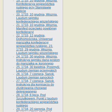
19. 1733, 10 grudnia, Wisznia.
Konfederacya województwa
ruskiego przy Stanisławie
elekcie
20. 1733, 10 grudnia, Wisznia.
Laudum sejmiku
konfederackiego wiszeńskiego
21. 1733, 10 grudnia, Wisznia.
Manifest przeciwko powtórnej
konfederacyi
22. 1733, 12 grudnia,
Dołhomościska. Uniwersał
marszałka konfederacyi
województwa ruskiego. 23.
1733, 29 grudnia, Wisznia.
Laudum sejmiku wiszeńskiego
24. 1733, 30 grudnia, Wisznia.
Instrukcya sejmiku dana posłom
do marszałka w. koronnego
25. 1734, 30 kwietnia, Przemyśl.
Laudum ziemian przemyskich
26. 1734, 7 czerwca, Sanok.
Laudum ziemian sanockich
27. 1734, 7 czerwca, Sanok.
Instrukcya dla komisarza do
zlustrowania chorągwi
delegowanego
28. 1734, 6 lipca, Pod
Szczutkowem. Punkt z laudum
konfederackiego województwa
ruskiego
29. 1734, 20 sierpnia, Pod