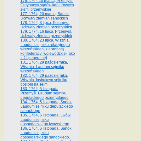
176. 1764 20 marca, Przemyśl.
Ordynacya sądów kapturowych
ziemi przemyskiej
177. 1764, 20 marca, Sanok.
Uchwały ziemian sanockich
178. 1764, 3 lipca, Przemyśl.
Uchwały ziemian przemyskich
179. 1774, 16 lipca, Przemyśl.
Uchwały ziemian przemyskich
180. 1764, 23 lipca, Wisznia.
Laudum sejmiku relacyjnego
wiszeńskiego, z aprobatą
konfederacyi wojewódzkiej jako
też i generalnej
181. 1764, 29 października,
Wisznia. Laudum sejmiku
wiszeńskiego
182. 1764, 29 października,
Wisznia. Instrukcya sejmiku
posłom na sejm
183. 1764, 5 listopada,
Przemyśl. Laudum sejmiku
deputackiego przemyskiego
184. 1764, 5 listopada, Sanok.
Laudum sejmiku deputackiego
sanockiego
185. 1764, 6 listopada, Lwów.
Laudum sejmiku
gospodarskiego lwowskiego
186. 1764, 6 listopada, Sanok.
Laudum sejmiku
gospodarskiego sanockiego.