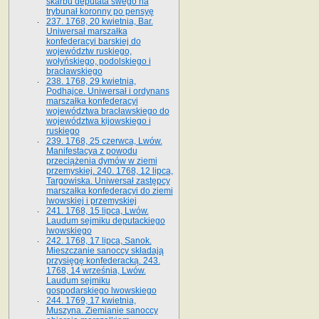
skarbu deputata swego na
trybunał koronny po pensyę
237. 1768, 20 kwietnia, Bar.
Uniwersał marszałka
konfederacyi barskiej do
województw ruskiego,
wołyńskiego, podolskiego i
bracławskiego
238. 1768, 29 kwietnia,
Podhajce. Uniwersał i ordynans
marszałka konfederacyi
województwa bracławskiego do
wo­jewództwa kijowskiego i
ruskiego
239. 1768, 25 czerwca, Lwów.
Manifestacya z powodu
przeciążenia dymów w ziemi
przemyskiej. 240. 1768, 12 lipca,
Targowiska. Uniwersał zastępcy
marszałka konfederacyi do ziemi
lwowskiej i przemyskiej
241. 1768, 15 lipca, Lwów.
Laudum sejmiku deputackiego
lwowskiego
242. 1768, 17 lipca, Sanok.
Mieszczanie sanoccy składają
przysięgę konfederacką. 243.
1768, 14 września, Lwów.
Laudum sejmiku
gospodarskiego lwowskiego
244. 1769, 17 kwietnia,
Muszyna. Ziemianie sanoccy