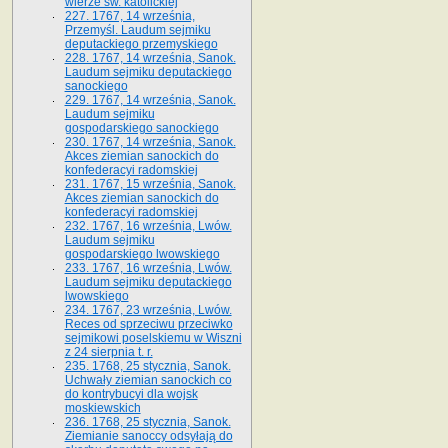
wierze św. ka­tolickiej
227. 1767, 14 września,
Przemyśl. Laudum sejmiku
deputackiego przemyskiego
228. 1767, 14 września, Sanok.
Laudum sejmiku deputackiego
sanockiego
229. 1767, 14 września, Sanok.
Laudum sejmiku
gospodarskiego sanockiego
230. 1767, 14 września, Sanok.
Akces ziemian sanockich do
konfederacyi radomskiej
231. 1767, 15 września, Sanok.
Akces ziemian sanockich do
konfederacyi radomskiej
232. 1767, 16 września, Lwów.
Laudum sejmiku
gospodarskiego lwowskiego
233. 1767, 16 września, Lwów.
Laudum sejmiku deputackiego
lwowskiego
234. 1767, 23 września, Lwów.
Reces od sprzeciwu przeciwko
sejmikowi poselskiemu w Wiszni
z 24 sierpnia t. r.
235. 1768, 25 stycznia, Sanok.
Uchwały ziemian sanockich co
do kontrybucyi dla wojsk
moskiewskich
236. 1768, 25 stycznia, Sanok.
Ziemianie sanoccy odsyłają do