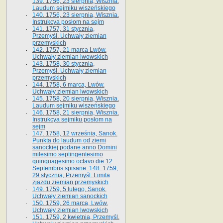
139. 1756, 23 sierpnia, Wisznia.
Laudum sejmiku wiszeńskiego
140. 1756, 23 sierpnia, Wisznia.
Instrukcya posłom na sejm
141. 1757, 31 stycznia,
Przemyśl. Uchwały ziemian
przemyskich
142. 1757, 21 marca Lwów.
Uchwały ziemian lwowskich
143. 1758, 30 stycznia,
Przemyśl. Uchwały ziemian
przemyskich
144. 1758, 6 marca, Lwów.
Uchwały ziemian lwowskich
145. 1758, 20 sierpnia, Wisznia.
Laudum sejmiku wiszeńskiego
146. 1758, 21 sierpnia, Wisznia.
Instrukcya sejmiku posłom na
sejm
147. 1758, 12 września, Sanok.
Punkta do laudum od ziemi
sanockiej podane anno Domini
milesimo septingentesimo
quinquagesimo octavo die 12
Septembris spisane. 148. 1759,
29 stycznia, Przemyśl. Limita
zjazdu ziemian przemyskich
149. 1759, 5 lutego, Sanok.
Uchwały ziemian sanockich
150. 1759, 26 marca, Lwów.
Uchwały ziemian lwowskich
151. 1759, 2 kwietnia, Przemyśl.