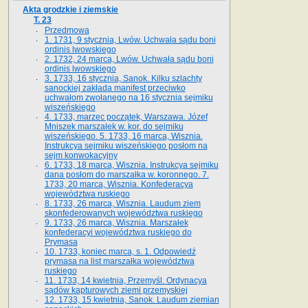
Akta grodzkie i ziemskie
T. 23
Przedmowa
1. 1731, 9 stycznia, Lwów. Uchwała sądu boni
ordinis lwowskiego
2. 1732, 24 marca, Lwów. Uchwała sądu boni
ordinis lwowskiego
3. 1733, 16 stycznia, Sanok. Kilku szlachty
sanockiej zakłada manifest przeciwko
uchwałom zwołanego na 16 stycz­nia sejmiku
wiszeńskiego
4. 1733, marzec początek, Warszawa. Józef
Mniszek marszałek w. kor. do sejmiku
wiszeńskiego. 5. 1733, 16 marca, Wisznia.
Instrukcya sejmiku wiszeńskiego posłom na
sejm konwokacyjny
6. 1733, 18 marca, Wisznia. Instrukcya sejmiku
dana posłom do marszałka w. koronnego. 7.
1733, 20 marca, Wisznia. Konfederacya
województwa ruskiego
8. 1733, 26 marca, Wisznia. Laudum ziem
skonfederowanych województwa ruskiego
9. 1733, 26 marca, Wisznia. Marszałek
konfederacyi województwa ruskiego do
Prymasa
10. 1733, koniec marca, s. 1. Odpowiedź
prymasa na list marszałka województwa
ruskiego
11. 1733, 14 kwietnia, Przemyśl. Ordynacya
sądów kapturowych ziemi przemyskiej
12. 1733, 15 kwietnia, Sanok. Laudum ziemian