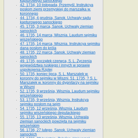
kapturowego sanockiego
42. 1734, 10 listopada, Przemyśl. Instrukcya
posłom ziemi przemyskiej do marszałka w.
koronnego
44. 1734, 4 grudnia, Sanok. Uchwały sądu
kapturowego sanockiego
45. 1735, 3 marca, Sanok. Uchwały ziemian
sanockich
46. 1735, 14 marca, Wisznia. Laudum sejmiku
wiszeńskiego
47. 1735, 14 marca, Wisznia. Instrukcya sejmiku
dana posłom do króla
48. 1735, 22 marca, Sanok. Uchwały ziemian
sanockich
49. 1735, początek czerwca, S. L. Życzenia
województwa ruskiego i innych w sprawie
uspokojenia Rzptej
50. 1735, koniec lipca, S. L. Marszałek w.
koronny do sejmiku w Wiszni. 51. 1735, ? S. L.
Marszałek w. koronny do dygnitarzy na sejmiku
w Wiszni
52. 1735, 9 września, Wisznia. Laudum sejmiku
wiszeńskiego
53. 1735, 9 września, Wisznia. Instrukcya
sejmiku posłom na sejm
54. 1735, 12 września, Wisznia. Laudum
sejmiku wiszeńskiego deputackiego
55. 1735, 13 września, Wisznia. Uchwała
ziemian sanockich powzięta na sejmiku
wiszeńskim
56. 1736, 27 lutego, Sanok. Uchwały ziemian
sanockich