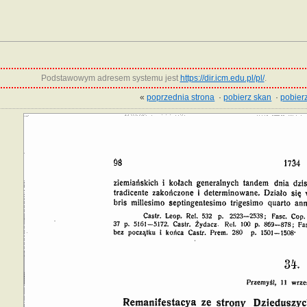
Podstawowym adresem systemu jest
https://dir.icm.edu.pl/pl/
.
«
poprzednia strona
·
pobierz skan
·
pobierz