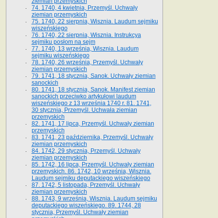
ziemian przemyskich
74. 1740, 4 kwietnia, Przemyśl. Uchwały
ziemian przemyskich
75. 1740, 22 sierpnia, Wisznia. Laudum sejmiku
wiszeńskiego
76. 1740, 22 sierpnia, Wisznia. Instrukcya
sejmiku posłom na sejm
77. 1740, 13 września, Wisznia. Laudum
sejmiku wiszeńskiego
78. 1740, 26 września, Przemyśl. Uchwały
ziemian przemyskich
79. 1741, 18 stycznia, Sanok. Uchwały ziemian
sanockich
80. 1741, 18 stycznia, Sanok. Manifest ziemian
sanockich przeciwko artykułowi laudum
wiszeńskiego z 13 wrze­śnia 1740 r. 81. 1741,
30 stycznia, Przemyśl. Uchwała ziemian
przemyskich
82. 1741, 17 lipca, Przemyśl. Uchwały ziemian
przemyskich
83. 1741, 23 października, Przemyśl. Uchwały
ziemian przemyskich
84. 1742, 29 stycznia, Przemyśl. Uchwały
ziemian przemyskich
85. 1742, 16 lipca, Przemyśl. Uchwały ziemian
przemyskich. 86. 1742, 10 września, Wisznia.
Laudum sejmiku deputackiego wiszeńskiego
87. 1742, 5 listopada, Przemyśl. Uchwały
ziemian przemyskich
88. 1743, 9 września, Wisznia. Laudum sejmiku
deputackiego wiszeńskiego. 89. 1744, 28
stycznia, Przemyśl. Uchwały ziemian