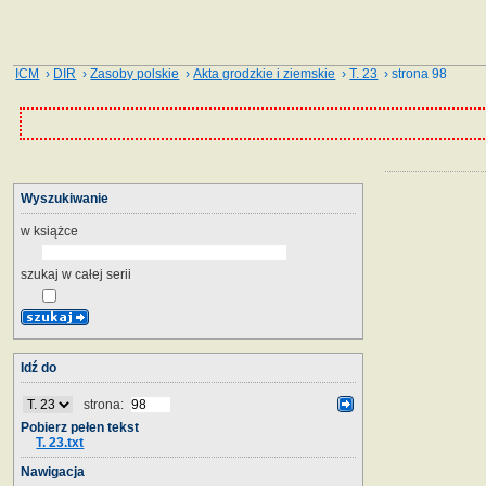
ICM
›
DIR
›
Zasoby polskie
›
Akta grodzkie i ziemskie
›
T. 23
› strona 98
Wyszukiwanie
w książce
szukaj w całej serii
Idź do
strona:
Pobierz pełen tekst
T. 23.txt
Nawigacja