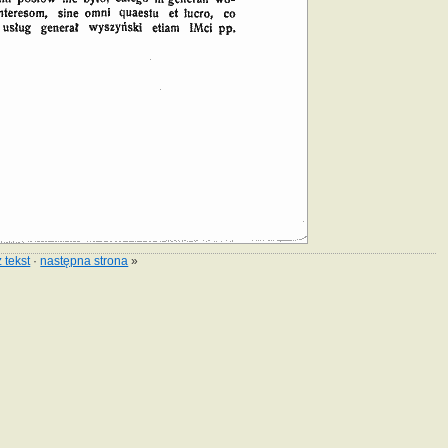
 tekst
·
następna strona
»