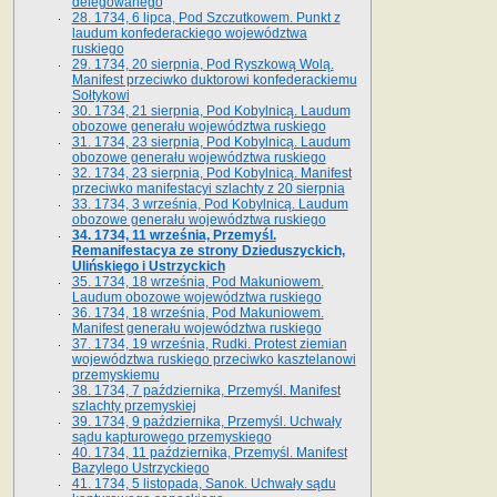
delegowanego
28. 1734, 6 lipca, Pod Szczutkowem. Punkt z
laudum konfederackiego województwa
ruskiego
29. 1734, 20 sierpnia, Pod Ryszkową Wolą.
Manifest przeciwko duktorowi konfederackiemu
Sołtykowi
30. 1734, 21 sierpnia, Pod Kobylnicą. Laudum
obozowe generału województwa ruskiego
31. 1734, 23 sierpnia, Pod Kobylnicą. Laudum
obozowe generału województwa ruskiego
32. 1734, 23 sierpnia, Pod Kobylnicą. Manifest
przeciwko manifestacyi szlachty z 20 sierpnia
33. 1734, 3 września, Pod Kobylnicą. Laudum
obozowe generału województwa ruskiego
34. 1734, 11 września, Przemyśl.
Remanifestacya ze strony Dzieduszyckich,
Ulińskiego i Ustrzyckich
35. 1734, 18 września, Pod Makuniowem.
Laudum obozowe województwa ruskiego
36. 1734, 18 września, Pod Makuniowem.
Manifest generału województwa ruskiego
37. 1734, 19 września, Rudki. Protest ziemian
województwa ruskiego przeciwko kasztelanowi
przemyskiemu
38. 1734, 7 października, Przemyśl. Manifest
szlachty przemyskiej
39. 1734, 9 października, Przemyśl. Uchwały
sądu kapturowego przemyskiego
40. 1734, 11 października, Przemyśl. Manifest
Bazylego Ustrzyckiego
41. 1734, 5 listopada, Sanok. Uchwały sądu