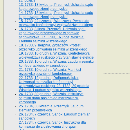
sanockich
13. 1733, 18 kwietnia, Przemyśl. Uchwała sądu
kapturowego ziemi przemyskiej
14. 1733, 18 kwietnia, Przemyśl. Uchwała sądu
kapturowego ziemi przemyskiej
15. 1733, 22 czerwca, Warszawa. Prymas do
marszałka konfederacyi województwa ruskiego
16. 1733, 3 lipca, Przemyśl. Uchwała sądu
kapturowego przemyskiego w sprawie
sądownictwa. 17. 1733, 16 lipca, Wisznia.
Laudum sejmiku wiszeńskiego
18. 1733, 9 sierpnia, Żydaczów. Protest
przeciwko uchwałom sejmiku wiszeńskiego
19. 1733, 10 grudnia, Wisznia. Konfederacya
województwa ruskiego przy Stanisławie elekcie
20. 1733, 10 grudnia, Wisznia. Laudum sejmiku
konfederackiego wiszeńskiego
21. 1733, 10 grudnia, Wisznia. Manifest
przeciwko powtórnej konfederacyi
22. 1733, 12 grudnia, Dołhomościska.
Uniwersał marszałka konfederacyi
województwa ruskiego. 23. 1733, 29 grudnia,
Wisznia. Laudum sejmiku wiszeńskiego
24. 1733, 30 grudnia, Wisznia. Instrukcya
sejmiku dana posłom do marszałka w.
koronnego
25. 1734, 30 kwietnia, Przemyśl. Laudum
ziemian przemyskich
26. 1734, 7 czerwca, Sanok. Laudum ziemian
sanockich
27. 1734, 7 czerwca, Sanok. Instrukcya dla
komisarza do zlustrowania chorągwi