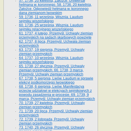
57. 1736, 20 kwietnia, Załoźce. Uniwersał
hetmana w. koronnego. 58. 1736. 20 kwietnia,
Załoźce. Odpowiedź hetmana w. koronnego
dana ziemianom lwowskim
59. 1736, 11 września, Wisznia. Laudum
sejmiku wiszeńskiego
60. 1736, 25 września, Wisznia. Laudum
sejmiku relacyjnego wiszeńskiego
61. 1737, 4 lutego, Przemyśl. Uchwały ziemian
przemyskich na sądach skarbowych powzięte
62. 1737, 8 lipca, Przemyśl. Uchwała ziemian
przemyskich
63. 1737, 19 sierpnia, Przemyśl. Uchwały
ziemian przemyskich
64. 1737, 10 września, Wisznia. Laudum
sejmiku wiszeńskiego
65. 1738, 27 stycznia, Przemyśl. Uchwały
ziemian przemyskich­­. 66. 1738, 3 marca,
Przemyśl. Uchwały ziemian przemyskich­
67. 1738, 5 sierpnia, Lwów. Laudum w sprawie
elekcyi podkomorzego lwowskiego
68. 1738, 6 sierpnia, Lwów. Manifestacya
przeciw udziałowi w elekcyach sejmikowych z
powodu zasądzenia w procesie. 69. 1739, 9
marca, Przemyśl. Uchwały ziemian przemyskich
70. 1739, 27 kwietnia, Przemyśl. Uchwały
ziemian przemyskich
71. 1739, 20 lipca, Przemyśl. Uchwały ziemian
przemyskich
72. 1739, 2 listopada, Przemyśl. Uchwały
ziemian przemyskich
73. 1740, 26 stycznia, Przemyśl. Uchwały