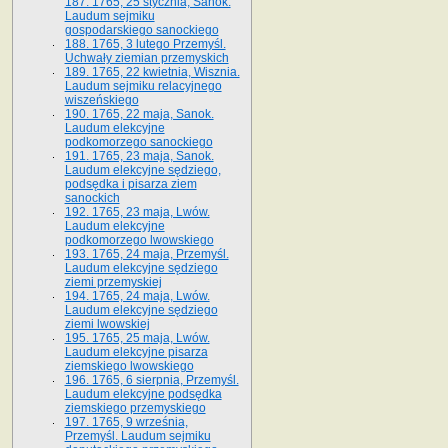
187. 1765, 25 stycznia, Sanok.
Laudum sejmiku
gospodarskiego sanockiego
188. 1765, 3 lutego Przemyśl.
Uchwały ziemian przemyskich
189. 1765, 22 kwietnia, Wisznia.
Laudum sejmiku relacyjnego
wiszeńskiego
190. 1765, 22 maja, Sanok.
Laudum elekcyjne
podkomorzego sanockiego
191. 1765, 23 maja, Sanok.
Laudum elekcyjne sędziego,
podsędka i pisarza ziem
sanockich
192. 1765, 23 maja, Lwów.
Laudum elekcyjne
podkomorzego lwowskiego
193. 1765, 24 maja, Przemyśl.
Laudum elekcyjne sędziego
ziemi przemyskiej
194. 1765, 24 maja, Lwów.
Laudum elekcyjne sędziego
ziemi lwowskiej
195. 1765, 25 maja, Lwów.
Laudum elekcyjne pisarza
ziemskiego lwowskiego
196. 1765, 6 sierpnia, Przemyśl.
Laudum elekcyjne podsędka
ziemskiego przemyskiego
197. 1765, 9 września,
Przemyśl. Laudum sejmiku