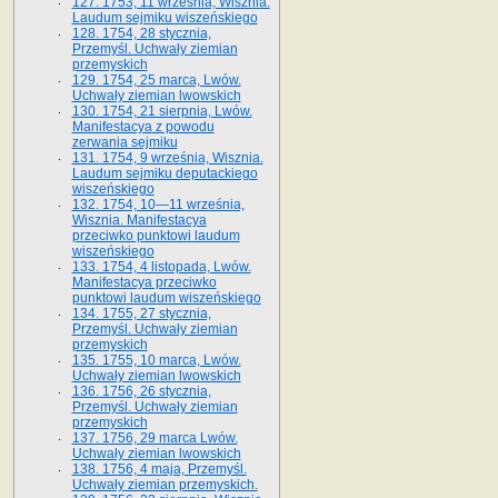
127. 1753, 11 września, Wisznia.
Laudum sejmiku wiszeńskiego
128. 1754, 28 stycznia,
Przemyśl. Uchwały ziemian
przemyskich
129. 1754, 25 marca, Lwów.
Uchwały ziemian lwowskich
130. 1754, 21 sierpnia, Lwów.
Manifestacya z powodu
zerwania sejmiku
131. 1754, 9 września, Wisznia.
Laudum sejmiku deputackiego
wiszeńskiego
132. 1754, 10—11 września,
Wisznia. Manifestacya
przeciwko punktowi laudum
wiszeńskiego
133. 1754, 4 listopada, Lwów.
Manifestacya przeciwko
punktowi laudum wiszeńskiego
134. 1755, 27 stycznia,
Przemyśl. Uchwały ziemian
przemyskich
135. 1755, 10 marca, Lwów.
Uchwały ziemian lwowskich
136. 1756, 26 stycznia,
Przemyśl. Uchwały ziemian
przemyskich
137. 1756, 29 marca Lwów.
Uchwały ziemian lwowskich
138. 1756, 4 maja, Przemyśl.
Uchwały ziemian przemyskich.