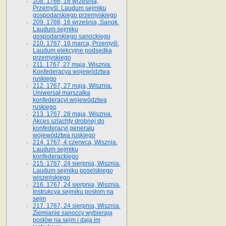
208. 1766, 16 września,
Przemyśl. Laudum sejmiku
gospodarskiego przemyskiego
209. 1766, 16 września, Sanok.
Laudum sejmiku
gospodarskiego sanockiego
210. 1767, 16 marca, Przemyśl.
Laudum elekcyjne podsędka
przemyskiego
211. 1767, 27 maja, Wisznia.
Konfederacya województwa
ruskiego
212. 1767, 27 maja, Wisznia.
Uniwersał marszałka
konfederacyi województwa
ruskiego
213. 1767, 28 maja, Wisznia.
Akces szlachty drobnej do
konfederacyi generału
województwa ruskiego
214. 1767, 4 czerwca, Wisznia.
Laudum sejmiku
konfederackiego
215. 1767, 24 sierpnia, Wisznia.
Laudum sejmiku poselskiego
wiszeńskiego
216. 1767, 24 sierpnia, Wisznia.
Instrukcya sejmiku posłom na
sejm
217. 1767, 24 sierpnia, Wisznia.
Ziemianie sanoccy wybierają
posłów na sejm i dają im