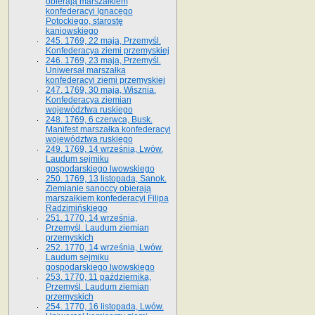
obierają marszałkiem
konfederacyi Ignacego
Potockiego, starostę
kaniowskiego
245. 1769, 22 maja, Przemyśl.
Konfederacya ziemi przemyskiej
246. 1769, 23 maja, Przemyśl.
Uniwersał marszałka
konfederacyi ziemi przemyskiej
247. 1769, 30 maja, Wisznia.
Konfederacya ziemian
województwa ruskiego
248. 1769, 6 czerwca, Busk.
Manifest marszałka konfederacyi
województwa ruskiego
249. 1769, 14 września, Lwów.
Laudum sejmiku
gospodarskiego lwowskiego
250. 1769, 13 listopada, Sanok.
Ziemianie sanoccy obierają
marszałkiem konfederacyi Filipa
Radzimińskiego
251. 1770, 14 września,
Przemyśl. Laudum ziemian
przemyskich
252. 1770, 14 września, Lwów.
Laudum sejmiku
gospodarskiego lwowskiego
253. 1770, 11 października,
Przemyśl. Laudum ziemian
przemyskich
254. 1770, 16 listopada, Lwów.