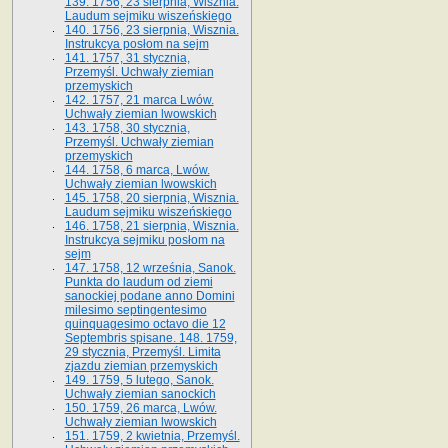
139. 1756, 23 sierpnia, Wisznia.
Laudum sejmiku wiszeńskiego
140. 1756, 23 sierpnia, Wisznia.
Instrukcya posłom na sejm
141. 1757, 31 stycznia,
Przemyśl. Uchwały ziemian
przemyskich
142. 1757, 21 marca Lwów.
Uchwały ziemian lwowskich
143. 1758, 30 stycznia,
Przemyśl. Uchwały ziemian
przemyskich
144. 1758, 6 marca, Lwów.
Uchwały ziemian lwowskich
145. 1758, 20 sierpnia, Wisznia.
Laudum sejmiku wiszeńskiego
146. 1758, 21 sierpnia, Wisznia.
Instrukcya sejmiku posłom na
sejm
147. 1758, 12 września, Sanok.
Punkta do laudum od ziemi
sanockiej podane anno Domini
milesimo septingentesimo
quinquagesimo octavo die 12
Septembris spisane. 148. 1759,
29 stycznia, Przemyśl. Limita
zjazdu ziemian przemyskich
149. 1759, 5 lutego, Sanok.
Uchwały ziemian sanockich
150. 1759, 26 marca, Lwów.
Uchwały ziemian lwowskich
151. 1759, 2 kwietnia, Przemyśl.