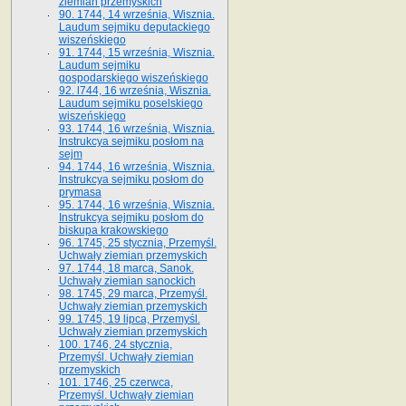
ziemian przemyskich
90. 1744, 14 września, Wisznia.
Laudum sejmiku deputackiego
wiszeńskiego
91. 1744, 15 września, Wisznia.
Laudum sejmiku
gospodarskiego wiszeńskiego
92. l744, 16 września, Wisznia.
Laudum sejmiku poselskiego
wiszeńskiego
93. 1744, 16 września, Wisznia.
Instrukcya sejmiku posłom na
sejm
94. 1744, 16 września, Wisznia.
Instrukcya sejmiku posłom do
prymasa
95. 1744, 16 września, Wisznia.
Instrukcya sejmiku posłom do
biskupa krakowskiego
96. 1745, 25 stycznia, Przemyśl.
Uchwały ziemian przemyskich
97. 1744, 18 marca, Sanok.
Uchwały ziemian sanockich
98. 1745, 29 marca, Przemyśl.
Uchwały ziemian przemyskich
99. 1745, 19 lipca, Przemyśl.
Uchwały ziemian przemyskich
100. 1746, 24 stycznia,
Przemyśl. Uchwały ziemian
przemyskich
101. 1746, 25 czerwca,
Przemyśl. Uchwały ziemian