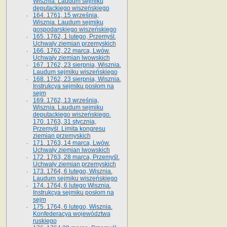
Wisznia. Laudum sejmiku
deputackiego wiszeńskiego
164. 1761, 15 września,
Wisznia. Laudum sejmiku
gospodarskiego wiszeńskiego
165. 1762, 1 lutego, Przemyśl.
Uchwały ziemian przemyskich
166. 1762, 22 marca, Lwów.
Uchwały ziemian lwowskich
167. 1762, 23 sierpnia, Wisznia.
Laudum sejmiku wiszeńskiego
168. 1762, 23 sierpnia, Wisznia.
Instrukcya sejmiku posłom na
sejm
169. 1762, 13 września,
Wisznia. Laudum sejmiku
deputackiego wiszeńskiego.
170. 1763, 31 stycznia,
Przemyśl. Limita kongresu
ziemian przemyskich
171. 1763, 14 marca, Lwów.
Uchwały ziemian lwowskich
172. 1763, 28 marca, Przemyśl.
Uchwały ziemian przemyskich
173. 1764, 6 lutego, Wisznia.
Laudum sejmiku wiszeńskiego
174. 1764, 6 lutego Wisznia.
Instrukcya sejmiku posłom na
sejm
175. 1764, 6 lutego, Wisznia.
Konfederacya województwa
ruskiego