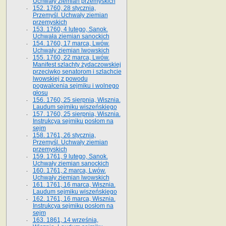
Uchwały ziemian przemyskich
152. 1760, 28 stycznia,
Przemyśl. Uchwały ziemian
przemyskich
153. 1760, 4 lutego, Sanok.
Uchwała ziemian sanockich
154. 1760, 17 marca, Lwów.
Uchwały ziemian lwowskich
155. 1760, 22 marca, Lwów.
Manifest szlachty żydaczowskiej
przeciwko senatorom i szlachcie
lwowskiej z po­wodu
pogwałcenia sejmiku i wolnego
głosu
156. 1760, 25 sierpnia, Wisznia.
Laudum sejmiku wiszeńskiego
157. 1760, 25 sierpnia, Wisznia.
Instrukcya sejmiku posłom na
sejm
158. 1761, 26 stycznia,
Przemyśl. Uchwały ziemian
przemyskich
159. 1761, 9 lutego, Sanok.
Uchwały ziemian sanockich
160. 1761, 2 marca, Lwów.
Uchwały ziemian lwowskich
161. 1761, 16 marca, Wisznia.
Laudum sejmiku wiszeńskiego
162. 1761, 16 marca, Wisznia.
Instrukcya sejmiku posłom na
sejm
163. 1861, 14 września,