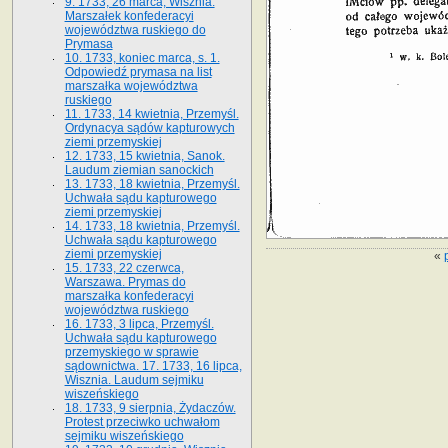
9. 1733, 26 marca, Wisznia.
Marszałek konfederacyi
województwa ruskiego do
Prymasa
10. 1733, koniec marca, s. 1.
Odpowiedź prymasa na list
marszałka województwa
ruskiego
11. 1733, 14 kwietnia, Przemyśl.
Ordynacya sądów kapturowych
ziemi przemyskiej
12. 1733, 15 kwietnia, Sanok.
Laudum ziemian sanockich
13. 1733, 18 kwietnia, Przemyśl.
Uchwała sądu kapturowego
ziemi przemyskiej
14. 1733, 18 kwietnia, Przemyśl.
Uchwała sądu kapturowego
ziemi przemyskiej
«
15. 1733, 22 czerwca,
Warszawa. Prymas do
marszałka konfederacyi
województwa ruskiego
16. 1733, 3 lipca, Przemyśl.
Uchwała sądu kapturowego
przemyskiego w sprawie
sądownictwa. 17. 1733, 16 lipca,
Wisznia. Laudum sejmiku
wiszeńskiego
18. 1733, 9 sierpnia, Żydaczów.
Protest przeciwko uchwałom
sejmiku wiszeńskiego