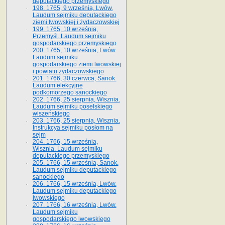
deputackiego przemyskiego
198. 1765, 9 września, Lwów.
Laudum sejmiku deputackiego
ziemi lwowskiej i żydaczowskiej
199. 1765, 10 września,
Przemyśl. Laudum sejmiku
gospodarskiego przemyskiego
200. 1765, 10 września, Lwów.
Laudum sejmiku
gospodarskiego ziemi lwowskiej
i powiatu żydaczowskiego
201. 1766, 30 czerwca, Sanok.
Laudum elekcyjne
podkomorzego sanockiego
202. 1766, 25 sierpnia, Wisznia.
Laudum sejmiku poselskiego
wiszeńskiego
203. 1766, 25 sierpnia, Wisznia.
Instrukcya sejmiku posłom na
sejm
204. 1766, 15 września,
Wisznia. Laudum sejmiku
deputackiego przemyskiego
205. 1766, 15 września, Sanok.
Laudum sejmiku deputackiego
sanockiego
206. 1766, 15 września, Lwów.
Laudum sejmiku deputackiego
lwowskiego
207. 1766, 16 września, Lwów.
Laudum sejmiku
gospodarskiego lwowskiego