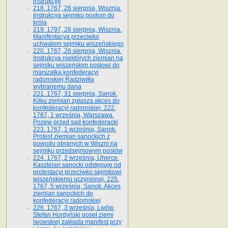
instrukcyę
218. 1767, 26 sierpnia, Wisznia.
Instrukcya sejmiku posłom do
króla
219. 1797, 26 sierpnia, Wisznia.
Manifestacya przeciwko
uchwałom sejmiku wiszeńskiego
220. 1767, 26 sierpnia, Wisznia.
Instrukcya niektórych ziemian na
sejmiku wiszeńskim posłowi do
marszałka konfe­deracyi
radomskiej Radziwiłła
wybranemu dana
221. 1767, 31 sierpnia, Sanok.
Kilku ziemian zgłasza akces do
konfederacyi radomskiej. 222.
1767, 1 września, Warszawa.
Pozew przed sąd konfederacki
223. 1767, 1 września, Sanok.
Protest ziemian sanockich z
powodu obranych w Wiszni na
sejmiku przedsejmo­wym posłów
224. 1767, 2 września, Uherce.
Kasztelan sanocki odstępuje od
protestacyi przeciwko sejmikowi
wiszeńskiemu uczynionej. 225.
1767, 5 września, Sanok. Akces
ziemian sanockich do
konfederacyi radomskiej
226. 1767, 3 września, Lwów.
Stefan Hordyński poseł ziemi
lwowskiej zakłada manifest przy