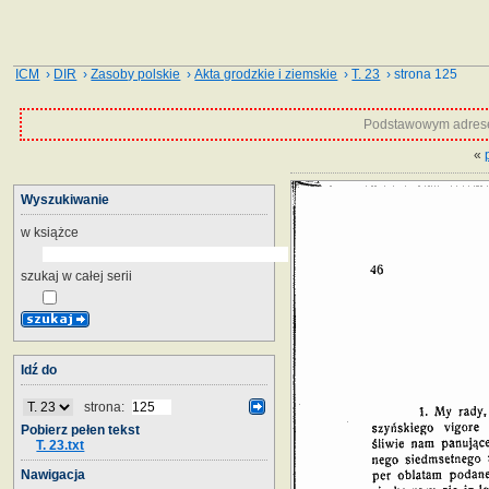
ICM
›
DIR
›
Zasoby polskie
›
Akta grodzkie i ziemskie
›
T. 23
› strona 125
Podstawowym adrese
«
Wyszukiwanie
w książce
szukaj w całej serii
Idź do
strona:
Pobierz pełen tekst
T. 23.txt
Nawigacja