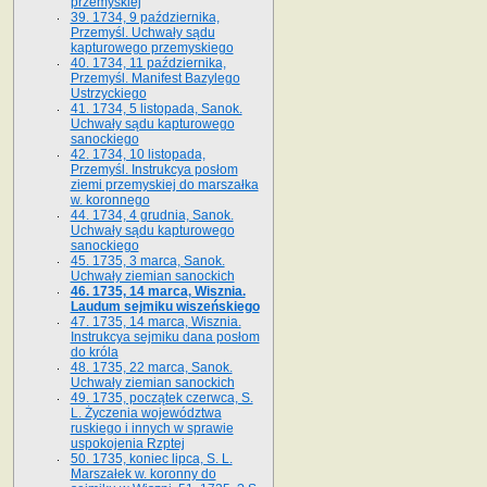
przemyskiej
39. 1734, 9 października,
Przemyśl. Uchwały sądu
kapturowego przemyskiego
40. 1734, 11 października,
Przemyśl. Manifest Bazylego
Ustrzyckiego
41. 1734, 5 listopada, Sanok.
Uchwały sądu kapturowego
sanockiego
42. 1734, 10 listopada,
Przemyśl. Instrukcya posłom
ziemi przemyskiej do marszałka
w. koronnego
44. 1734, 4 grudnia, Sanok.
Uchwały sądu kapturowego
sanockiego
45. 1735, 3 marca, Sanok.
Uchwały ziemian sanockich
46. 1735, 14 marca, Wisznia.
Laudum sejmiku wiszeńskiego
47. 1735, 14 marca, Wisznia.
Instrukcya sejmiku dana posłom
do króla
48. 1735, 22 marca, Sanok.
Uchwały ziemian sanockich
49. 1735, początek czerwca, S.
L. Życzenia województwa
ruskiego i innych w sprawie
uspokojenia Rzptej
50. 1735, koniec lipca, S. L.
Marszałek w. koronny do