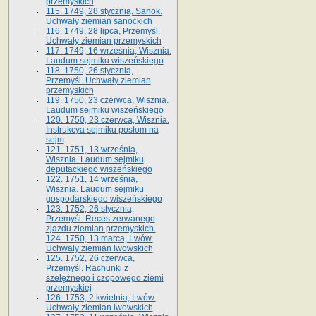
przemyskich
115. 1749, 28 stycznia, Sanok.
Uchwały ziemian sanockich
116. 1749, 28 lipca, Przemyśl.
Uchwały ziemian przemyskich
117. 1749, 16 września, Wisznia.
Laudum sejmiku wiszeńskiego
118. 1750, 26 stycznia,
Przemyśl. Uchwały ziemian
przemyskich
119. 1750, 23 czerwca, Wisznia.
Laudum sejmiku wiszeńskiego
120. 1750, 23 czerwca, Wisznia.
Instrukcya sejmiku posłom na
sejm
121. 1751, 13 września,
Wisznia. Laudum sejmiku
deputackiego wiszeńskiego
122. 1751, 14 września,
Wisznia. Laudum sejmiku
gospodarskiego wiszeńskiego
123. 1752, 26 stycznia,
Przemyśl. Reces zerwanego
zjazdu ziemian przemyskich.
124. 1750, 13 marca, Lwów.
Uchwały ziemian lwowskich
125. 1752, 26 czerwca,
Przemyśl. Rachunki z
szelężnego i czopowego ziemi
przemyskiej
126. 1753, 2 kwietnia, Lwów.
Uchwały ziemian lwowskich