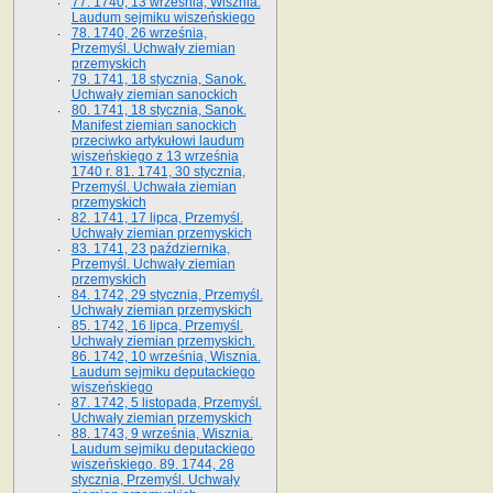
77. 1740, 13 września, Wisznia.
Laudum sejmiku wiszeńskiego
78. 1740, 26 września,
Przemyśl. Uchwały ziemian
przemyskich
79. 1741, 18 stycznia, Sanok.
Uchwały ziemian sanockich
80. 1741, 18 stycznia, Sanok.
Manifest ziemian sanockich
przeciwko artykułowi laudum
wiszeńskiego z 13 wrze­śnia
1740 r. 81. 1741, 30 stycznia,
Przemyśl. Uchwała ziemian
przemyskich
82. 1741, 17 lipca, Przemyśl.
Uchwały ziemian przemyskich
83. 1741, 23 października,
Przemyśl. Uchwały ziemian
przemyskich
84. 1742, 29 stycznia, Przemyśl.
Uchwały ziemian przemyskich
85. 1742, 16 lipca, Przemyśl.
Uchwały ziemian przemyskich.
86. 1742, 10 września, Wisznia.
Laudum sejmiku deputackiego
wiszeńskiego
87. 1742, 5 listopada, Przemyśl.
Uchwały ziemian przemyskich
88. 1743, 9 września, Wisznia.
Laudum sejmiku deputackiego
wiszeńskiego. 89. 1744, 28
stycznia, Przemyśl. Uchwały