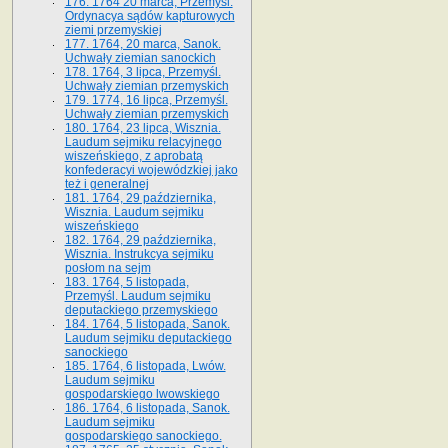
176. 1764 20 marca, Przemyśl.
Ordynacya sądów kapturowych
ziemi przemyskiej
177. 1764, 20 marca, Sanok.
Uchwały ziemian sanockich
178. 1764, 3 lipca, Przemyśl.
Uchwały ziemian przemyskich
179. 1774, 16 lipca, Przemyśl.
Uchwały ziemian przemyskich
180. 1764, 23 lipca, Wisznia.
Laudum sejmiku relacyjnego
wiszeńskiego, z aprobatą
konfederacyi wojewódzkiej jako
też i generalnej
181. 1764, 29 października,
Wisznia. Laudum sejmiku
wiszeńskiego
182. 1764, 29 października,
Wisznia. Instrukcya sejmiku
posłom na sejm
183. 1764, 5 listopada,
Przemyśl. Laudum sejmiku
deputackiego przemyskiego
184. 1764, 5 listopada, Sanok.
Laudum sejmiku deputackiego
sanockiego
185. 1764, 6 listopada, Lwów.
Laudum sejmiku
gospodarskiego lwowskiego
186. 1764, 6 listopada, Sanok.
Laudum sejmiku
gospodarskiego sanockiego.