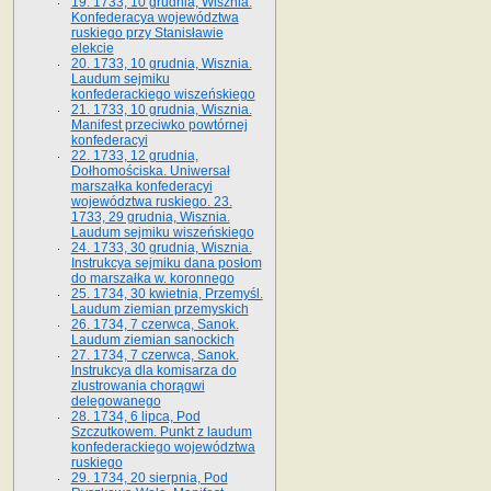
19. 1733, 10 grudnia, Wisznia.
Konfederacya województwa
ruskiego przy Stanisławie
elekcie
20. 1733, 10 grudnia, Wisznia.
Laudum sejmiku
konfederackiego wiszeńskiego
21. 1733, 10 grudnia, Wisznia.
Manifest przeciwko powtórnej
konfederacyi
22. 1733, 12 grudnia,
Dołhomościska. Uniwersał
marszałka konfederacyi
województwa ruskiego. 23.
1733, 29 grudnia, Wisznia.
Laudum sejmiku wiszeńskiego
24. 1733, 30 grudnia, Wisznia.
Instrukcya sejmiku dana posłom
do marszałka w. koronnego
25. 1734, 30 kwietnia, Przemyśl.
Laudum ziemian przemyskich
26. 1734, 7 czerwca, Sanok.
Laudum ziemian sanockich
27. 1734, 7 czerwca, Sanok.
Instrukcya dla komisarza do
zlustrowania chorągwi
delegowanego
28. 1734, 6 lipca, Pod
Szczutkowem. Punkt z laudum
konfederackiego województwa
ruskiego
29. 1734, 20 sierpnia, Pod