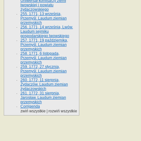
Uniwersał komisarzy ziemi
lwowskiej i powiatu
żydaczowskiego
255. 1771, 13 września,
Przemyśl. Laudum ziemian
przemyskich
256. 1771, 14 września, Lwów.
Laudum sejmiku
gospodarskiego lwowskiego
257. 1771, 19 października,
Przemyśl. Laudum ziemian
przemyskich
258. 1771, 6 listopada,
Przemyśl. Laudum ziemian
przemyskich
259. 1772, 27 stycznia,
Przemyśl. Laudum ziemian
przemyskich
260. 1772, 11 sierpnia,
Żydaczów. Laudum ziemian
żydaczowskich
261. 1772, 31 sierpnia,
Jarosław. Laudum ziemian
przemyskich
Corrigenda
zwiń wszystkie
|
rozwiń wszystkie