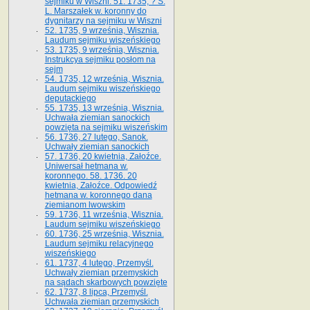
sejmiku w Wiszni. 51. 1735, ? S.
L. Marszałek w. koronny do
dygnitarzy na sejmiku w Wiszni
52. 1735, 9 września, Wisznia.
Laudum sejmiku wiszeńskiego
53. 1735, 9 września, Wisznia.
Instrukcya sejmiku posłom na
sejm
54. 1735, 12 września, Wisznia.
Laudum sejmiku wiszeńskiego
deputackiego
55. 1735, 13 września, Wisznia.
Uchwała ziemian sanockich
powzięta na sejmiku wiszeńskim
56. 1736, 27 lutego, Sanok.
Uchwały ziemian sanockich
57. 1736, 20 kwietnia, Załoźce.
Uniwersał hetmana w.
koronnego. 58. 1736. 20
kwietnia, Załoźce. Odpowiedź
hetmana w. koronnego dana
ziemianom lwowskim
59. 1736, 11 września, Wisznia.
Laudum sejmiku wiszeńskiego
60. 1736, 25 września, Wisznia.
Laudum sejmiku relacyjnego
wiszeńskiego
61. 1737, 4 lutego, Przemyśl.
Uchwały ziemian przemyskich
na sądach skarbowych powzięte
62. 1737, 8 lipca, Przemyśl.
Uchwała ziemian przemyskich