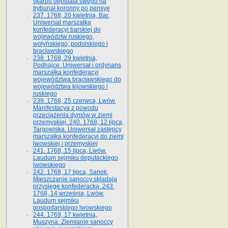
skarbu deputata swego na
trybunał koronny po pensyę
237. 1768, 20 kwietnia, Bar.
Uniwersał marszałka
konfederacyi barskiej do
województw ruskiego,
wołyńskiego, podolskiego i
bracławskiego
238. 1768, 29 kwietnia,
Podhajce. Uniwersał i ordynans
marszałka konfederacyi
województwa bracławskiego do
wo­jewództwa kijowskiego i
ruskiego
239. 1768, 25 czerwca, Lwów.
Manifestacya z powodu
przeciążenia dymów w ziemi
przemyskiej. 240. 1768, 12 lipca,
Targowiska. Uniwersał zastępcy
marszałka konfederacyi do ziemi
lwowskiej i przemyskiej
241. 1768, 15 lipca, Lwów.
Laudum sejmiku deputackiego
lwowskiego
242. 1768, 17 lipca, Sanok.
Mieszczanie sanoccy składają
przysięgę konfederacką. 243.
1768, 14 września, Lwów.
Laudum sejmiku
gospodarskiego lwowskiego
244. 1769, 17 kwietnia,
Muszyna. Ziemianie sanoccy