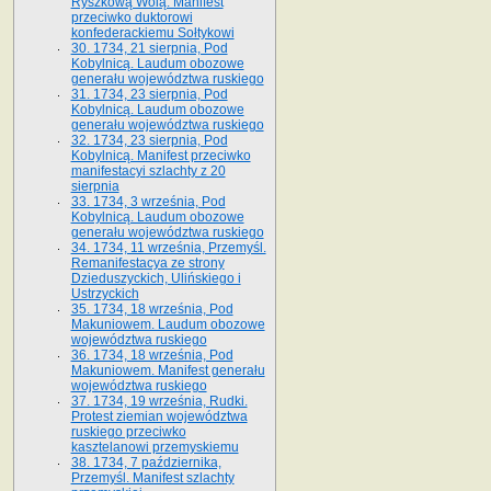
Ryszkową Wolą. Manifest
przeciwko duktorowi
konfederackiemu Sołtykowi
30. 1734, 21 sierpnia, Pod
Kobylnicą. Laudum obozowe
generału województwa ruskiego
31. 1734, 23 sierpnia, Pod
Kobylnicą. Laudum obozowe
generału województwa ruskiego
32. 1734, 23 sierpnia, Pod
Kobylnicą. Manifest przeciwko
manifestacyi szlachty z 20
sierpnia
33. 1734, 3 września, Pod
Kobylnicą. Laudum obozowe
generału województwa ruskiego
34. 1734, 11 września, Przemyśl.
Remanifestacya ze strony
Dzieduszyckich, Ulińskiego i
Ustrzyckich
35. 1734, 18 września, Pod
Makuniowem. Laudum obozowe
województwa ruskiego
36. 1734, 18 września, Pod
Makuniowem. Manifest generału
województwa ruskiego
37. 1734, 19 września, Rudki.
Protest ziemian województwa
ruskiego przeciwko
kasztelanowi przemyskiemu
38. 1734, 7 października,
Przemyśl. Manifest szlachty