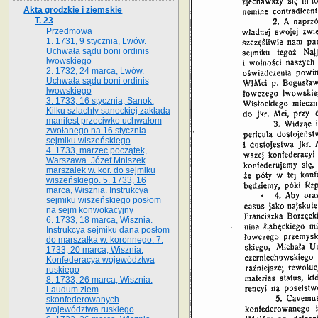
Akta grodzkie i ziemskie
T. 23
Przedmowa
1. 1731, 9 stycznia, Lwów.
Uchwała sądu boni ordinis
lwowskiego
2. 1732, 24 marca, Lwów.
Uchwała sądu boni ordinis
lwowskiego
3. 1733, 16 stycznia, Sanok.
Kilku szlachty sanockiej zakłada
manifest przeciwko uchwałom
zwołanego na 16 stycz­nia
sejmiku wiszeńskiego
4. 1733, marzec początek,
Warszawa. Józef Mniszek
marszałek w. kor. do sejmiku
wiszeńskiego. 5. 1733, 16
marca, Wisznia. Instrukcya
sejmiku wiszeńskiego posłom
na sejm konwokacyjny
6. 1733, 18 marca, Wisznia.
Instrukcya sejmiku dana posłom
do marszałka w. koronnego. 7.
1733, 20 marca, Wisznia.
Konfederacya województwa
ruskiego
8. 1733, 26 marca, Wisznia.
Laudum ziem
skonfederowanych
województwa ruskiego