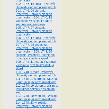
przemyskich
102. 1746, 18 lipca, Przemyśl.
Uchwały ziemian przemyskich
103. 1746, 29 sierpnia,
Przemyśl. Uchwały ziemian
przemyskich. 104. 1746, 12
września, Wisznia. Laudum
sejmiku wiszeńskiego
105. 1747, 27 stycznia,
Przemyśl. Uchwały ziemian
przemyskich
106. 1747, 17 lipca, Przemyśl.
Uchwały ziemian przemyskich.
107. 1747, 25 września,
Przemyśl. Uchwały ziemian
przemyskich. 108. 1748, 26
stycznia, Przemyśl. Ziemianie
przemyscy limitują zjazd
109. 1748, 11 marca, Przemyśl.
Ziemianie przemyscy limitują
zjazd
110. 1748, 6 maja, Przemyśl.
Uchwały ziemian przemyskich
111. 1748, 19 sierpnia, Wisznia.
Laudum sejmiku wiszeńskiego
112. 1748, 19 sierpnia, Wisznia.
Instrukcya sejmiku posłom na
sejm
113. 1748, 10 września, Wisznia.
Laudum sejmiku wiszeńskiego
114. 1748, 23 września,
Przemyśl. Uchwały ziemian