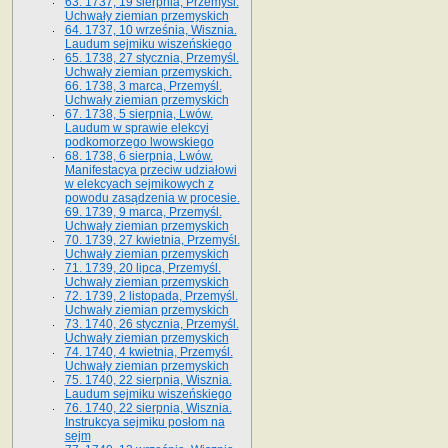
63. 1737, 19 sierpnia, Przemyśl.
Uchwały ziemian przemyskich
64. 1737, 10 września, Wisznia.
Laudum sejmiku wiszeńskiego
65. 1738, 27 stycznia, Przemyśl.
Uchwały ziemian przemyskich­­.
66. 1738, 3 marca, Przemyśl.
Uchwały ziemian przemyskich­
67. 1738, 5 sierpnia, Lwów.
Laudum w sprawie elekcyi
podkomorzego lwowskiego
68. 1738, 6 sierpnia, Lwów.
Manifestacya przeciw udziałowi
w elekcyach sejmikowych z
powodu zasądzenia w procesie.
69. 1739, 9 marca, Przemyśl.
Uchwały ziemian przemyskich
70. 1739, 27 kwietnia, Przemyśl.
Uchwały ziemian przemyskich
71. 1739, 20 lipca, Przemyśl.
Uchwały ziemian przemyskich
72. 1739, 2 listopada, Przemyśl.
Uchwały ziemian przemyskich
73. 1740, 26 stycznia, Przemyśl.
Uchwały ziemian przemyskich
74. 1740, 4 kwietnia, Przemyśl.
Uchwały ziemian przemyskich
75. 1740, 22 sierpnia, Wisznia.
Laudum sejmiku wiszeńskiego
76. 1740, 22 sierpnia, Wisznia.
Instrukcya sejmiku posłom na
sejm