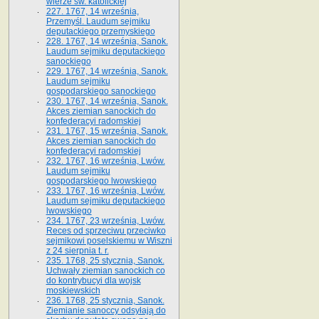
wierze św. ka­tolickiej
227. 1767, 14 września,
Przemyśl. Laudum sejmiku
deputackiego przemyskiego
228. 1767, 14 września, Sanok.
Laudum sejmiku deputackiego
sanockiego
229. 1767, 14 września, Sanok.
Laudum sejmiku
gospodarskiego sanockiego
230. 1767, 14 września, Sanok.
Akces ziemian sanockich do
konfederacyi radomskiej
231. 1767, 15 września, Sanok.
Akces ziemian sanockich do
konfederacyi radomskiej
232. 1767, 16 września, Lwów.
Laudum sejmiku
gospodarskiego lwowskiego
233. 1767, 16 września, Lwów.
Laudum sejmiku deputackiego
lwowskiego
234. 1767, 23 września, Lwów.
Reces od sprzeciwu przeciwko
sejmikowi poselskiemu w Wiszni
z 24 sierpnia t. r.
235. 1768, 25 stycznia, Sanok.
Uchwały ziemian sanockich co
do kontrybucyi dla wojsk
moskiewskich
236. 1768, 25 stycznia, Sanok.
Ziemianie sanoccy odsyłają do