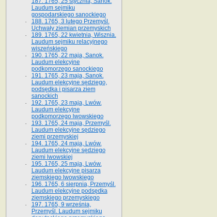
187. 1765, 25 stycznia, Sanok.
Laudum sejmiku
gospodarskiego sanockiego
188. 1765, 3 lutego Przemyśl.
Uchwały ziemian przemyskich
189. 1765, 22 kwietnia, Wisznia.
Laudum sejmiku relacyjnego
wiszeńskiego
190. 1765, 22 maja, Sanok.
Laudum elekcyjne
podkomorzego sanockiego
191. 1765, 23 maja, Sanok.
Laudum elekcyjne sędziego,
podsędka i pisarza ziem
sanockich
192. 1765, 23 maja, Lwów.
Laudum elekcyjne
podkomorzego lwowskiego
193. 1765, 24 maja, Przemyśl.
Laudum elekcyjne sędziego
ziemi przemyskiej
194. 1765, 24 maja, Lwów.
Laudum elekcyjne sędziego
ziemi lwowskiej
195. 1765, 25 maja, Lwów.
Laudum elekcyjne pisarza
ziemskiego lwowskiego
196. 1765, 6 sierpnia, Przemyśl.
Laudum elekcyjne podsędka
ziemskiego przemyskiego
197. 1765, 9 września,
Przemyśl. Laudum sejmiku