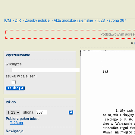
ICM
›
DIR
›
Zasoby polskie
›
Akta grodzkie i ziemskie
›
T. 23
› strona 367
Podstawowym adrese
«
Wyszukiwanie
w książce
szukaj w całej serii
Idź do
strona:
Pobierz pełen tekst
T. 23.txt
Nawigacja