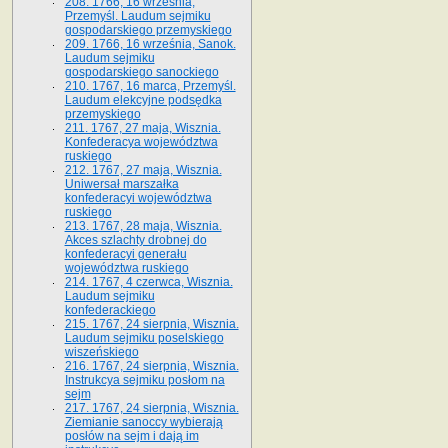
208. 1766, 16 września,
Przemyśl. Laudum sejmiku
gospodarskiego przemyskiego
209. 1766, 16 września, Sanok.
Laudum sejmiku
gospodarskiego sanockiego
210. 1767, 16 marca, Przemyśl.
Laudum elekcyjne podsędka
przemyskiego
211. 1767, 27 maja, Wisznia.
Konfederacya województwa
ruskiego
212. 1767, 27 maja, Wisznia.
Uniwersał marszałka
konfederacyi województwa
ruskiego
213. 1767, 28 maja, Wisznia.
Akces szlachty drobnej do
konfederacyi generału
województwa ruskiego
214. 1767, 4 czerwca, Wisznia.
Laudum sejmiku
konfederackiego
215. 1767, 24 sierpnia, Wisznia.
Laudum sejmiku poselskiego
wiszeńskiego
216. 1767, 24 sierpnia, Wisznia.
Instrukcya sejmiku posłom na
sejm
217. 1767, 24 sierpnia, Wisznia.
Ziemianie sanoccy wybierają
posłów na sejm i dają im