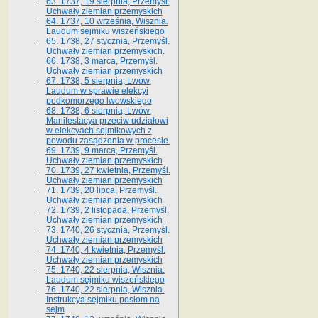
63. 1737, 19 sierpnia, Przemyśl.
Uchwały ziemian przemyskich
64. 1737, 10 września, Wisznia.
Laudum sejmiku wiszeńskiego
65. 1738, 27 stycznia, Przemyśl.
Uchwały ziemian przemyskich­­.
66. 1738, 3 marca, Przemyśl.
Uchwały ziemian przemyskich­
67. 1738, 5 sierpnia, Lwów.
Laudum w sprawie elekcyi
podkomorzego lwowskiego
68. 1738, 6 sierpnia, Lwów.
Manifestacya przeciw udziałowi
w elekcyach sejmikowych z
powodu zasądzenia w procesie.
69. 1739, 9 marca, Przemyśl.
Uchwały ziemian przemyskich
70. 1739, 27 kwietnia, Przemyśl.
Uchwały ziemian przemyskich
71. 1739, 20 lipca, Przemyśl.
Uchwały ziemian przemyskich
72. 1739, 2 listopada, Przemyśl.
Uchwały ziemian przemyskich
73. 1740, 26 stycznia, Przemyśl.
Uchwały ziemian przemyskich
74. 1740, 4 kwietnia, Przemyśl.
Uchwały ziemian przemyskich
75. 1740, 22 sierpnia, Wisznia.
Laudum sejmiku wiszeńskiego
76. 1740, 22 sierpnia, Wisznia.
Instrukcya sejmiku posłom na
sejm