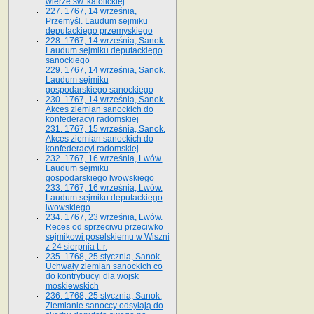
wierze św. ka­tolickiej
227. 1767, 14 września,
Przemyśl. Laudum sejmiku
deputackiego przemyskiego
228. 1767, 14 września, Sanok.
Laudum sejmiku deputackiego
sanockiego
229. 1767, 14 września, Sanok.
Laudum sejmiku
gospodarskiego sanockiego
230. 1767, 14 września, Sanok.
Akces ziemian sanockich do
konfederacyi radomskiej
231. 1767, 15 września, Sanok.
Akces ziemian sanockich do
konfederacyi radomskiej
232. 1767, 16 września, Lwów.
Laudum sejmiku
gospodarskiego lwowskiego
233. 1767, 16 września, Lwów.
Laudum sejmiku deputackiego
lwowskiego
234. 1767, 23 września, Lwów.
Reces od sprzeciwu przeciwko
sejmikowi poselskiemu w Wiszni
z 24 sierpnia t. r.
235. 1768, 25 stycznia, Sanok.
Uchwały ziemian sanockich co
do kontrybucyi dla wojsk
moskiewskich
236. 1768, 25 stycznia, Sanok.
Ziemianie sanoccy odsyłają do