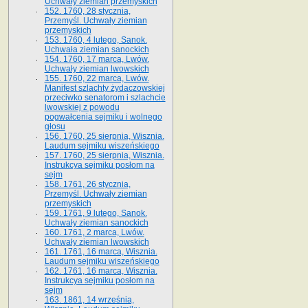
Uchwały ziemian przemyskich
152. 1760, 28 stycznia,
Przemyśl. Uchwały ziemian
przemyskich
153. 1760, 4 lutego, Sanok.
Uchwała ziemian sanockich
154. 1760, 17 marca, Lwów.
Uchwały ziemian lwowskich
155. 1760, 22 marca, Lwów.
Manifest szlachty żydaczowskiej
przeciwko senatorom i szlachcie
lwowskiej z po­wodu
pogwałcenia sejmiku i wolnego
głosu
156. 1760, 25 sierpnia, Wisznia.
Laudum sejmiku wiszeńskiego
157. 1760, 25 sierpnia, Wisznia.
Instrukcya sejmiku posłom na
sejm
158. 1761, 26 stycznia,
Przemyśl. Uchwały ziemian
przemyskich
159. 1761, 9 lutego, Sanok.
Uchwały ziemian sanockich
160. 1761, 2 marca, Lwów.
Uchwały ziemian lwowskich
161. 1761, 16 marca, Wisznia.
Laudum sejmiku wiszeńskiego
162. 1761, 16 marca, Wisznia.
Instrukcya sejmiku posłom na
sejm
163. 1861, 14 września,