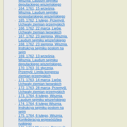
Wisznia. Laudum sejmiku
deputackiego wiszeńskiego
164. 1761, 15 września,
Wisznia. Laudum sejmiku
gospodarskiego wiszeńskiego
165. 1762, 1 lutego, Przemyśl.
Uchwały ziemian przemyskich
166. 1762, 22 marca, Lwów.
Uchwały ziemian lwowskich
167. 1762, 23 sierpnia, Wisznia.
Laudum sejmiku wiszeńskiego
168. 1762, 23 sierpnia, Wisznia.
Instrukcya sejmiku posłom na
sejm
169. 1762, 13 września,
Wisznia. Laudum sejmiku
deputackiego wiszeńskiego.
170. 1763, 31 stycznia,
Przemyśl. Limita kongresu
ziemian przemyskich
171. 1763, 14 marca, Lwów.
Uchwały ziemian lwowskich
172. 1763, 28 marca, Przemyśl.
Uchwały ziemian przemyskich
173. 1764, 6 lutego, Wisznia.
Laudum sejmiku wiszeńskiego
174. 1764, 6 lutego Wisznia.
Instrukcya sejmiku posłom na
sejm
175. 1764, 6 lutego, Wisznia.
Konfederacya województwa
ruskiego