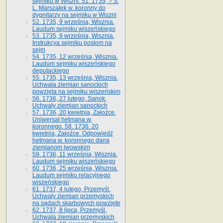
sejmiku w Wiszni. 51. 1735, ? S.
L. Marszałek w. koronny do
dygnitarzy na sejmiku w Wiszni
52. 1735, 9 września, Wisznia.
Laudum sejmiku wiszeńskiego
53. 1735, 9 września, Wisznia.
Instrukcya sejmiku posłom na
sejm
54. 1735, 12 września, Wisznia.
Laudum sejmiku wiszeńskiego
deputackiego
55. 1735, 13 września, Wisznia.
Uchwała ziemian sanockich
powzięta na sejmiku wiszeńskim
56. 1736, 27 lutego, Sanok.
Uchwały ziemian sanockich
57. 1736, 20 kwietnia, Załoźce.
Uniwersał hetmana w.
koronnego. 58. 1736. 20
kwietnia, Załoźce. Odpowiedź
hetmana w. koronnego dana
ziemianom lwowskim
59. 1736, 11 września, Wisznia.
Laudum sejmiku wiszeńskiego
60. 1736, 25 września, Wisznia.
Laudum sejmiku relacyjnego
wiszeńskiego
61. 1737, 4 lutego, Przemyśl.
Uchwały ziemian przemyskich
na sądach skarbowych powzięte
62. 1737, 8 lipca, Przemyśl.
Uchwała ziemian przemyskich