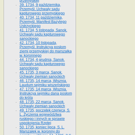
przemyskiej
39. 1734, 9 października,
Przemyśl. Uchwały sądu
kapturowego przemyskiego
40. 1734, 11 października,
Przemyśl. Manifest Bazylego
Ustrzyckiego
41. 1734, 5 listopada, Sanok.
Uchwały sądu kapturowego
sanockiego
42. 1734, 10 listopada,
Przemyśl. Instrukcya posłom
ziemi przemyskiej do marszałka
w. koronnego
44. 1734, 4 grudnia, Sanok.
Uchwały sądu kapturowego
sanockiego
45. 1735, 3 marca, Sanok.
Uchwały ziemian sanockich
46. 1735, 14 marca, Wisznia.
Laudum sejmiku wiszeńskiego
47. 1735, 14 marca, Wisznia.
Instrukcya sejmiku dana posłom
do króla
48. 1735, 22 marca, Sanok.
Uchwały ziemian sanockich
49. 1735, początek czerwca, S.
L. Życzenia województwa
ruskiego i innych w sprawie
uspokojenia Rzptej
50. 1735, koniec lipca, S. L.
Marszałek w. koronny do