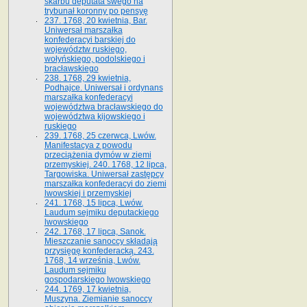
skarbu deputata swego na
trybunał koronny po pensyę
237. 1768, 20 kwietnia, Bar.
Uniwersał marszałka
konfederacyi barskiej do
województw ruskiego,
wołyńskiego, podolskiego i
bracławskiego
238. 1768, 29 kwietnia,
Podhajce. Uniwersał i ordynans
marszałka konfederacyi
województwa bracławskiego do
wo­jewództwa kijowskiego i
ruskiego
239. 1768, 25 czerwca, Lwów.
Manifestacya z powodu
przeciążenia dymów w ziemi
przemyskiej. 240. 1768, 12 lipca,
Targowiska. Uniwersał zastępcy
marszałka konfederacyi do ziemi
lwowskiej i przemyskiej
241. 1768, 15 lipca, Lwów.
Laudum sejmiku deputackiego
lwowskiego
242. 1768, 17 lipca, Sanok.
Mieszczanie sanoccy składają
przysięgę konfederacką. 243.
1768, 14 września, Lwów.
Laudum sejmiku
gospodarskiego lwowskiego
244. 1769, 17 kwietnia,
Muszyna. Ziemianie sanoccy