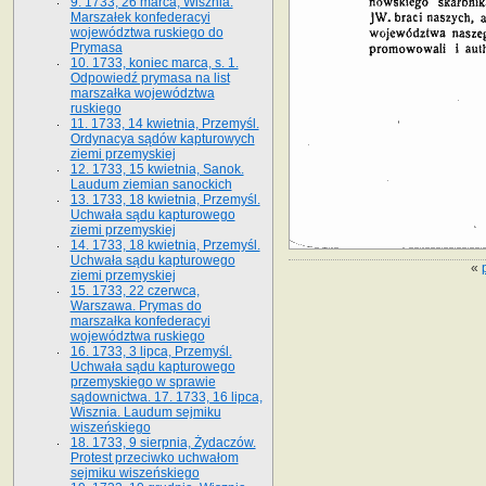
9. 1733, 26 marca, Wisznia.
Marszałek konfederacyi
województwa ruskiego do
Prymasa
10. 1733, koniec marca, s. 1.
Odpowiedź prymasa na list
marszałka województwa
ruskiego
11. 1733, 14 kwietnia, Przemyśl.
Ordynacya sądów kapturowych
ziemi przemyskiej
12. 1733, 15 kwietnia, Sanok.
Laudum ziemian sanockich
13. 1733, 18 kwietnia, Przemyśl.
Uchwała sądu kapturowego
ziemi przemyskiej
14. 1733, 18 kwietnia, Przemyśl.
Uchwała sądu kapturowego
«
ziemi przemyskiej
15. 1733, 22 czerwca,
Warszawa. Prymas do
marszałka konfederacyi
województwa ruskiego
16. 1733, 3 lipca, Przemyśl.
Uchwała sądu kapturowego
przemyskiego w sprawie
sądownictwa. 17. 1733, 16 lipca,
Wisznia. Laudum sejmiku
wiszeńskiego
18. 1733, 9 sierpnia, Żydaczów.
Protest przeciwko uchwałom
sejmiku wiszeńskiego