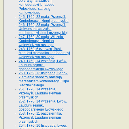
obierają marszałkiem
konfederacyi Ignacego
Potockiego, starostę
kaniowskiego
245. 1769, 22 maja, Przemyśl.
Konfederacya ziemi przemyskiej
246. 1769, 23 maja, Przemyśl.
Uniwersał marszałka
konfederacyi ziemi przemyskiej
247. 1769, 30 maja, Wisznia.
Konfederacya ziemian
województwa ruskiego
248. 1769, 6 czerwca, Busk.
Manifest marszałka konfederacyi
województwa ruskiego
249. 1769, 14 września, Lwów.
Laudum sejmiku
gospodarskiego lwowskiego
250. 1769, 13 listopada, Sanok.
Ziemianie sanoccy obierają
marszałkiem konfederacyi Filipa
Radzimińskiego
251. 1770, 14 września,
Przemyśl. Laudum ziemian
przemyskich
252. 1770, 14 września, Lwów.
Laudum sejmiku
gospodarskiego lwowskiego
253. 1770, 11 października,
Przemyśl. Laudum ziemian
przemyskich
254. 1770, 16 listopada, Lwów.