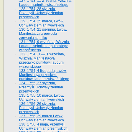
127. 1753, 11 września, Wisznia.
Laudum sejmiku wiszeńskiego
128. 1754, 28 stycznia,
Przemyśl. Uchwały ziemian
przemyskich
129. 1754, 25 marca, Lwów.
Uchwały ziemian lwowskich
130. 1754, 21 sierpnia, Lwów.
Manifestacya z powodu
zerwania sejmiku
131. 1754, 9 września, Wisznia.
Laudum sejmiku deputackiego
wiszeńskiego
132. 1754, 10—11 września,
Wisznia. Manifestacya
przeciwko punktowi laudum
wiszeńskiego
133. 1754, 4 listopada, Lwów.
Manifestacya przeciwko
punktowi laudum wiszeńskiego
134. 1755, 27 stycznia,
Przemyśl. Uchwały ziemian
przemyskich
135. 1755, 10 marca, Lwów.
Uchwały ziemian lwowskich
136. 1756, 26 stycznia,
Przemyśl. Uchwały ziemian
przemyskich
137. 1756, 29 marca Lwów.
Uchwały ziemian lwowskich
138. 1756, 4 maja, Przemyśl.
Uchwały ziemian przemyskich.