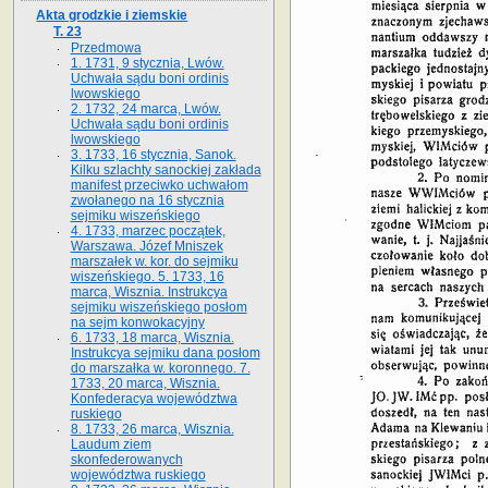
Akta grodzkie i ziemskie
T. 23
Przedmowa
1. 1731, 9 stycznia, Lwów.
Uchwała sądu boni ordinis
lwowskiego
2. 1732, 24 marca, Lwów.
Uchwała sądu boni ordinis
lwowskiego
3. 1733, 16 stycznia, Sanok.
Kilku szlachty sanockiej zakłada
manifest przeciwko uchwałom
zwołanego na 16 stycz­nia
sejmiku wiszeńskiego
4. 1733, marzec początek,
Warszawa. Józef Mniszek
marszałek w. kor. do sejmiku
wiszeńskiego. 5. 1733, 16
marca, Wisznia. Instrukcya
sejmiku wiszeńskiego posłom
na sejm konwokacyjny
6. 1733, 18 marca, Wisznia.
Instrukcya sejmiku dana posłom
do marszałka w. koronnego. 7.
1733, 20 marca, Wisznia.
Konfederacya województwa
ruskiego
8. 1733, 26 marca, Wisznia.
Laudum ziem
skonfederowanych
województwa ruskiego