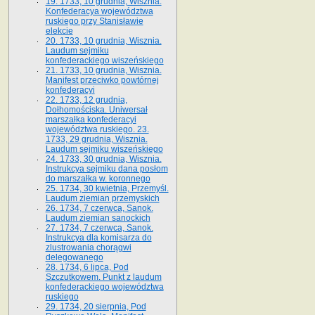
19. 1733, 10 grudnia, Wisznia.
Konfederacya województwa
ruskiego przy Stanisławie
elekcie
20. 1733, 10 grudnia, Wisznia.
Laudum sejmiku
konfederackiego wiszeńskiego
21. 1733, 10 grudnia, Wisznia.
Manifest przeciwko powtórnej
konfederacyi
22. 1733, 12 grudnia,
Dołhomościska. Uniwersał
marszałka konfederacyi
województwa ruskiego. 23.
1733, 29 grudnia, Wisznia.
Laudum sejmiku wiszeńskiego
24. 1733, 30 grudnia, Wisznia.
Instrukcya sejmiku dana posłom
do marszałka w. koronnego
25. 1734, 30 kwietnia, Przemyśl.
Laudum ziemian przemyskich
26. 1734, 7 czerwca, Sanok.
Laudum ziemian sanockich
27. 1734, 7 czerwca, Sanok.
Instrukcya dla komisarza do
zlustrowania chorągwi
delegowanego
28. 1734, 6 lipca, Pod
Szczutkowem. Punkt z laudum
konfederackiego województwa
ruskiego
29. 1734, 20 sierpnia, Pod