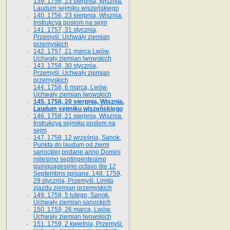
139. 1756, 23 sierpnia, Wisznia.
Laudum sejmiku wiszeńskiego
140. 1756, 23 sierpnia, Wisznia.
Instrukcya posłom na sejm
141. 1757, 31 stycznia,
Przemyśl. Uchwały ziemian
przemyskich
142. 1757, 21 marca Lwów.
Uchwały ziemian lwowskich
143. 1758, 30 stycznia,
Przemyśl. Uchwały ziemian
przemyskich
144. 1758, 6 marca, Lwów.
Uchwały ziemian lwowskich
145. 1758, 20 sierpnia, Wisznia.
Laudum sejmiku wiszeńskiego
146. 1758, 21 sierpnia, Wisznia.
Instrukcya sejmiku posłom na
sejm
147. 1758, 12 września, Sanok.
Punkta do laudum od ziemi
sanockiej podane anno Domini
milesimo septingentesimo
quinquagesimo octavo die 12
Septembris spisane. 148. 1759,
29 stycznia, Przemyśl. Limita
zjazdu ziemian przemyskich
149. 1759, 5 lutego, Sanok.
Uchwały ziemian sanockich
150. 1759, 26 marca, Lwów.
Uchwały ziemian lwowskich
151. 1759, 2 kwietnia, Przemyśl.