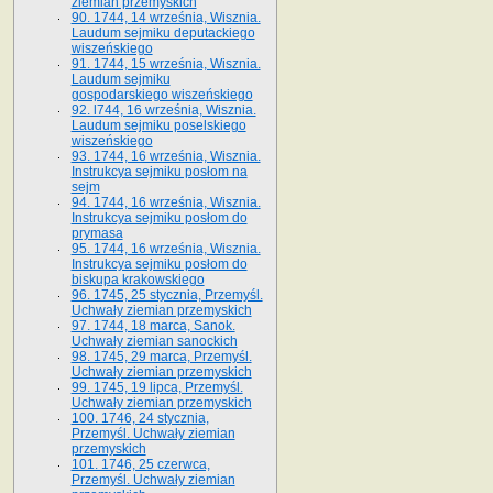
ziemian przemyskich
90. 1744, 14 września, Wisznia.
Laudum sejmiku deputackiego
wiszeńskiego
91. 1744, 15 września, Wisznia.
Laudum sejmiku
gospodarskiego wiszeńskiego
92. l744, 16 września, Wisznia.
Laudum sejmiku poselskiego
wiszeńskiego
93. 1744, 16 września, Wisznia.
Instrukcya sejmiku posłom na
sejm
94. 1744, 16 września, Wisznia.
Instrukcya sejmiku posłom do
prymasa
95. 1744, 16 września, Wisznia.
Instrukcya sejmiku posłom do
biskupa krakowskiego
96. 1745, 25 stycznia, Przemyśl.
Uchwały ziemian przemyskich
97. 1744, 18 marca, Sanok.
Uchwały ziemian sanockich
98. 1745, 29 marca, Przemyśl.
Uchwały ziemian przemyskich
99. 1745, 19 lipca, Przemyśl.
Uchwały ziemian przemyskich
100. 1746, 24 stycznia,
Przemyśl. Uchwały ziemian
przemyskich
101. 1746, 25 czerwca,
Przemyśl. Uchwały ziemian