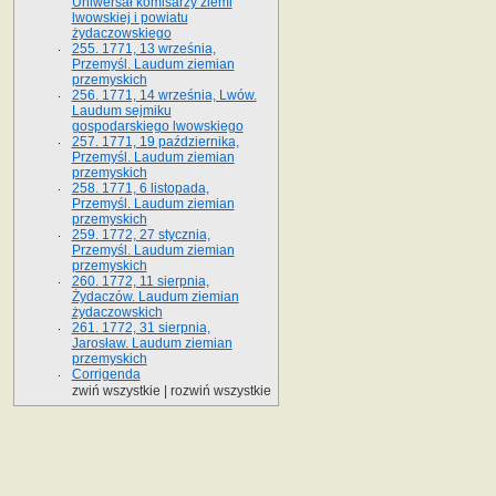
Uniwersał komisarzy ziemi
lwowskiej i powiatu
żydaczowskiego
255. 1771, 13 września,
Przemyśl. Laudum ziemian
przemyskich
256. 1771, 14 września, Lwów.
Laudum sejmiku
gospodarskiego lwowskiego
257. 1771, 19 października,
Przemyśl. Laudum ziemian
przemyskich
258. 1771, 6 listopada,
Przemyśl. Laudum ziemian
przemyskich
259. 1772, 27 stycznia,
Przemyśl. Laudum ziemian
przemyskich
260. 1772, 11 sierpnia,
Żydaczów. Laudum ziemian
żydaczowskich
261. 1772, 31 sierpnia,
Jarosław. Laudum ziemian
przemyskich
Corrigenda
zwiń wszystkie
|
rozwiń wszystkie