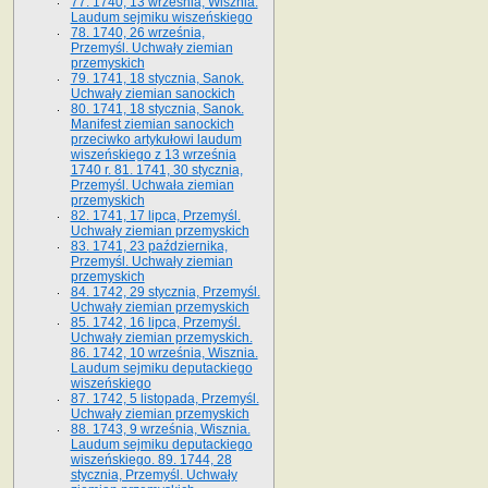
77. 1740, 13 września, Wisznia.
Laudum sejmiku wiszeńskiego
78. 1740, 26 września,
Przemyśl. Uchwały ziemian
przemyskich
79. 1741, 18 stycznia, Sanok.
Uchwały ziemian sanockich
80. 1741, 18 stycznia, Sanok.
Manifest ziemian sanockich
przeciwko artykułowi laudum
wiszeńskiego z 13 wrze­śnia
1740 r. 81. 1741, 30 stycznia,
Przemyśl. Uchwała ziemian
przemyskich
82. 1741, 17 lipca, Przemyśl.
Uchwały ziemian przemyskich
83. 1741, 23 października,
Przemyśl. Uchwały ziemian
przemyskich
84. 1742, 29 stycznia, Przemyśl.
Uchwały ziemian przemyskich
85. 1742, 16 lipca, Przemyśl.
Uchwały ziemian przemyskich.
86. 1742, 10 września, Wisznia.
Laudum sejmiku deputackiego
wiszeńskiego
87. 1742, 5 listopada, Przemyśl.
Uchwały ziemian przemyskich
88. 1743, 9 września, Wisznia.
Laudum sejmiku deputackiego
wiszeńskiego. 89. 1744, 28
stycznia, Przemyśl. Uchwały