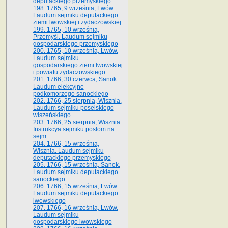
deputackiego przemyskiego
198. 1765, 9 września, Lwów.
Laudum sejmiku deputackiego
ziemi lwowskiej i żydaczowskiej
199. 1765, 10 września,
Przemyśl. Laudum sejmiku
gospodarskiego przemyskiego
200. 1765, 10 września, Lwów.
Laudum sejmiku
gospodarskiego ziemi lwowskiej
i powiatu żydaczowskiego
201. 1766, 30 czerwca, Sanok.
Laudum elekcyjne
podkomorzego sanockiego
202. 1766, 25 sierpnia, Wisznia.
Laudum sejmiku poselskiego
wiszeńskiego
203. 1766, 25 sierpnia, Wisznia.
Instrukcya sejmiku posłom na
sejm
204. 1766, 15 września,
Wisznia. Laudum sejmiku
deputackiego przemyskiego
205. 1766, 15 września, Sanok.
Laudum sejmiku deputackiego
sanockiego
206. 1766, 15 września, Lwów.
Laudum sejmiku deputackiego
lwowskiego
207. 1766, 16 września, Lwów.
Laudum sejmiku
gospodarskiego lwowskiego