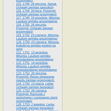
przemyskich
115. 1749, 28 stycznia, Sanok.
Uchwały ziemian sanockich
116. 1749, 28 lipca, Przemyśl.
Uchwały ziemian przemyskich
117. 1749, 16 września, Wisznia.
Laudum sejmiku wiszeńskiego
118. 1750, 26 stycznia,
Przemyśl. Uchwały ziemian
przemyskich
119. 1750, 23 czerwca, Wisznia.
Laudum sejmiku wiszeńskiego
120. 1750, 23 czerwca, Wisznia.
Instrukcya sejmiku posłom na
sejm
121. 1751, 13 września,
Wisznia. Laudum sejmiku
deputackiego wiszeńskiego
122. 1751, 14 września,
Wisznia. Laudum sejmiku
gospodarskiego wiszeńskiego
123. 1752, 26 stycznia,
Przemyśl. Reces zerwanego
zjazdu ziemian przemyskich.
124. 1750, 13 marca, Lwów.
Uchwały ziemian lwowskich
125. 1752, 26 czerwca,
Przemyśl. Rachunki z
szelężnego i czopowego ziemi
przemyskiej
126. 1753, 2 kwietnia, Lwów.
Uchwały ziemian lwowskich