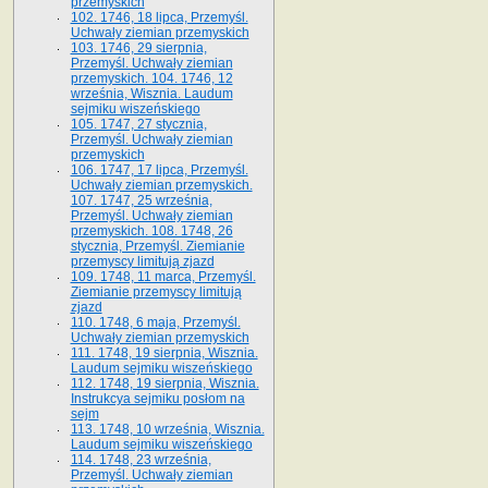
przemyskich
102. 1746, 18 lipca, Przemyśl.
Uchwały ziemian przemyskich
103. 1746, 29 sierpnia,
Przemyśl. Uchwały ziemian
przemyskich. 104. 1746, 12
września, Wisznia. Laudum
sejmiku wiszeńskiego
105. 1747, 27 stycznia,
Przemyśl. Uchwały ziemian
przemyskich
106. 1747, 17 lipca, Przemyśl.
Uchwały ziemian przemyskich.
107. 1747, 25 września,
Przemyśl. Uchwały ziemian
przemyskich. 108. 1748, 26
stycznia, Przemyśl. Ziemianie
przemyscy limitują zjazd
109. 1748, 11 marca, Przemyśl.
Ziemianie przemyscy limitują
zjazd
110. 1748, 6 maja, Przemyśl.
Uchwały ziemian przemyskich
111. 1748, 19 sierpnia, Wisznia.
Laudum sejmiku wiszeńskiego
112. 1748, 19 sierpnia, Wisznia.
Instrukcya sejmiku posłom na
sejm
113. 1748, 10 września, Wisznia.
Laudum sejmiku wiszeńskiego
114. 1748, 23 września,
Przemyśl. Uchwały ziemian