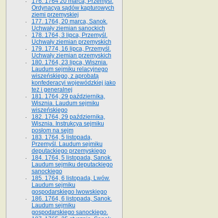
176. 1764 20 marca, Przemyśl.
Ordynacya sądów kapturowych
ziemi przemyskiej
177. 1764, 20 marca, Sanok.
Uchwały ziemian sanockich
178. 1764, 3 lipca, Przemyśl.
Uchwały ziemian przemyskich
179. 1774, 16 lipca, Przemyśl.
Uchwały ziemian przemyskich
180. 1764, 23 lipca, Wisznia.
Laudum sejmiku relacyjnego
wiszeńskiego, z aprobatą
konfederacyi wojewódzkiej jako
też i generalnej
181. 1764, 29 października,
Wisznia. Laudum sejmiku
wiszeńskiego
182. 1764, 29 października,
Wisznia. Instrukcya sejmiku
posłom na sejm
183. 1764, 5 listopada,
Przemyśl. Laudum sejmiku
deputackiego przemyskiego
184. 1764, 5 listopada, Sanok.
Laudum sejmiku deputackiego
sanockiego
185. 1764, 6 listopada, Lwów.
Laudum sejmiku
gospodarskiego lwowskiego
186. 1764, 6 listopada, Sanok.
Laudum sejmiku
gospodarskiego sanockiego.