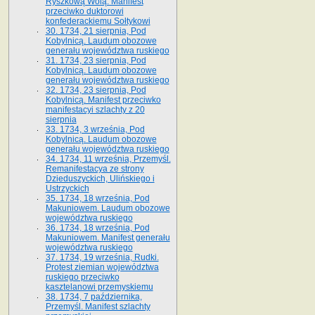
Ryszkową Wolą. Manifest
przeciwko duktorowi
konfederackiemu Sołtykowi
30. 1734, 21 sierpnia, Pod
Kobylnicą. Laudum obozowe
generału województwa ruskiego
31. 1734, 23 sierpnia, Pod
Kobylnicą. Laudum obozowe
generału województwa ruskiego
32. 1734, 23 sierpnia, Pod
Kobylnicą. Manifest przeciwko
manifestacyi szlachty z 20
sierpnia
33. 1734, 3 września, Pod
Kobylnicą. Laudum obozowe
generału województwa ruskiego
34. 1734, 11 września, Przemyśl.
Remanifestacya ze strony
Dzieduszyckich, Ulińskiego i
Ustrzyckich
35. 1734, 18 września, Pod
Makuniowem. Laudum obozowe
województwa ruskiego
36. 1734, 18 września, Pod
Makuniowem. Manifest generału
województwa ruskiego
37. 1734, 19 września, Rudki.
Protest ziemian województwa
ruskiego przeciwko
kasztelanowi przemyskiemu
38. 1734, 7 października,
Przemyśl. Manifest szlachty