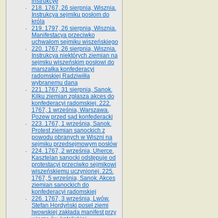
instrukcyę
218. 1767, 26 sierpnia, Wisznia.
Instrukcya sejmiku posłom do
króla
219. 1797, 26 sierpnia, Wisznia.
Manifestacya przeciwko
uchwałom sejmiku wiszeńskiego
220. 1767, 26 sierpnia, Wisznia.
Instrukcya niektórych ziemian na
sejmiku wiszeńskim posłowi do
marszałka konfe­deracyi
radomskiej Radziwiłła
wybranemu dana
221. 1767, 31 sierpnia, Sanok.
Kilku ziemian zgłasza akces do
konfederacyi radomskiej. 222.
1767, 1 września, Warszawa.
Pozew przed sąd konfederacki
223. 1767, 1 września, Sanok.
Protest ziemian sanockich z
powodu obranych w Wiszni na
sejmiku przedsejmo­wym posłów
224. 1767, 2 września, Uherce.
Kasztelan sanocki odstępuje od
protestacyi przeciwko sejmikowi
wiszeńskiemu uczynionej. 225.
1767, 5 września, Sanok. Akces
ziemian sanockich do
konfederacyi radomskiej
226. 1767, 3 września, Lwów.
Stefan Hordyński poseł ziemi
lwowskiej zakłada manifest przy