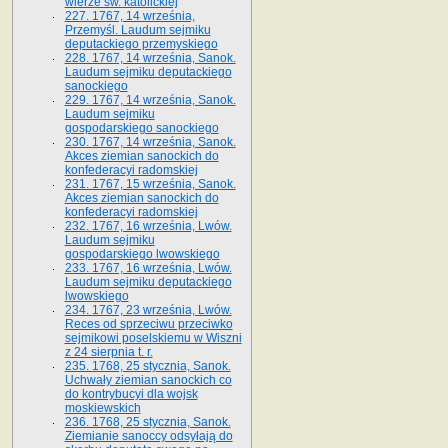
wierze św. ka­tolickiej
227. 1767, 14 września,
Przemyśl. Laudum sejmiku
deputackiego przemyskiego
228. 1767, 14 września, Sanok.
Laudum sejmiku deputackiego
sanockiego
229. 1767, 14 września, Sanok.
Laudum sejmiku
gospodarskiego sanockiego
230. 1767, 14 września, Sanok.
Akces ziemian sanockich do
konfederacyi radomskiej
231. 1767, 15 września, Sanok.
Akces ziemian sanockich do
konfederacyi radomskiej
232. 1767, 16 września, Lwów.
Laudum sejmiku
gospodarskiego lwowskiego
233. 1767, 16 września, Lwów.
Laudum sejmiku deputackiego
lwowskiego
234. 1767, 23 września, Lwów.
Reces od sprzeciwu przeciwko
sejmikowi poselskiemu w Wiszni
z 24 sierpnia t. r.
235. 1768, 25 stycznia, Sanok.
Uchwały ziemian sanockich co
do kontrybucyi dla wojsk
moskiewskich
236. 1768, 25 stycznia, Sanok.
Ziemianie sanoccy odsyłają do