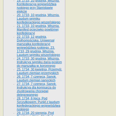
19. 1733, 10 grudnia, Wisznia.
Konfederacya województwa
ruskiego przy Stanisławie
elekcie
20. 1733, 10 grudnia, Wisznia.
Laudum sejmiku
konfederackiego wiszeńskiego
21. 1733, 10 grudnia, Wisznia.
Manifest przeciwko powtórnej
konfederacyi
22. 1733, 12 grudnia,
Dołhomościska. Uniwersał
marszałka konfederacyi
województwa ruskiego. 23.
1733, 29 grudnia, Wisznia.
Laudum sejmiku wiszeńskiego
24. 1733, 30 grudnia, Wisznia.
Instrukcya sejmiku dana posłom
do marszałka w. koronnego
25. 1734, 30 kwietnia, Przemyśl.
Laudum ziemian przemyskich
26. 1734, 7 czerwca, Sanok.
Laudum ziemian sanockich
27. 1734, 7 czerwca, Sanok.
Instrukcya dla komisarza do
zlustrowania chorągwi
delegowanego
28. 1734, 6 lipca, Pod
Szczutkowem. Punkt z laudum
konfederackiego województwa
ruskiego
29. 1734, 20 sierpnia, Pod