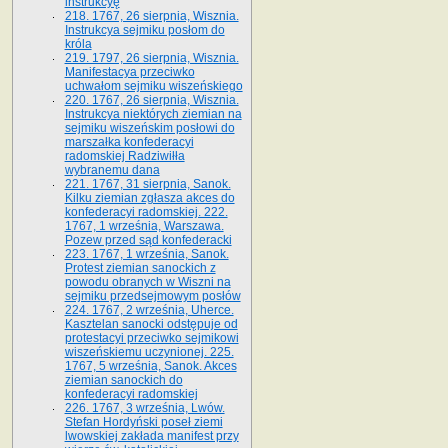
instrukcyę
218. 1767, 26 sierpnia, Wisznia.
Instrukcya sejmiku posłom do
króla
219. 1797, 26 sierpnia, Wisznia.
Manifestacya przeciwko
uchwałom sejmiku wiszeńskiego
220. 1767, 26 sierpnia, Wisznia.
Instrukcya niektórych ziemian na
sejmiku wiszeńskim posłowi do
marszałka konfe­deracyi
radomskiej Radziwiłła
wybranemu dana
221. 1767, 31 sierpnia, Sanok.
Kilku ziemian zgłasza akces do
konfederacyi radomskiej. 222.
1767, 1 września, Warszawa.
Pozew przed sąd konfederacki
223. 1767, 1 września, Sanok.
Protest ziemian sanockich z
powodu obranych w Wiszni na
sejmiku przedsejmo­wym posłów
224. 1767, 2 września, Uherce.
Kasztelan sanocki odstępuje od
protestacyi przeciwko sejmikowi
wiszeńskiemu uczynionej. 225.
1767, 5 września, Sanok. Akces
ziemian sanockich do
konfederacyi radomskiej
226. 1767, 3 września, Lwów.
Stefan Hordyński poseł ziemi
lwowskiej zakłada manifest przy