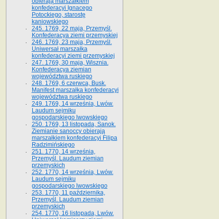
obierają marszałkiem
konfederacyi Ignacego
Potockiego, starostę
kaniowskiego
245. 1769, 22 maja, Przemyśl.
Konfederacya ziemi przemyskiej
246. 1769, 23 maja, Przemyśl.
Uniwersał marszałka
konfederacyi ziemi przemyskiej
247. 1769, 30 maja, Wisznia.
Konfederacya ziemian
województwa ruskiego
248. 1769, 6 czerwca, Busk.
Manifest marszałka konfederacyi
województwa ruskiego
249. 1769, 14 września, Lwów.
Laudum sejmiku
gospodarskiego lwowskiego
250. 1769, 13 listopada, Sanok.
Ziemianie sanoccy obierają
marszałkiem konfederacyi Filipa
Radzimińskiego
251. 1770, 14 września,
Przemyśl. Laudum ziemian
przemyskich
252. 1770, 14 września, Lwów.
Laudum sejmiku
gospodarskiego lwowskiego
253. 1770, 11 października,
Przemyśl. Laudum ziemian
przemyskich
254. 1770, 16 listopada, Lwów.