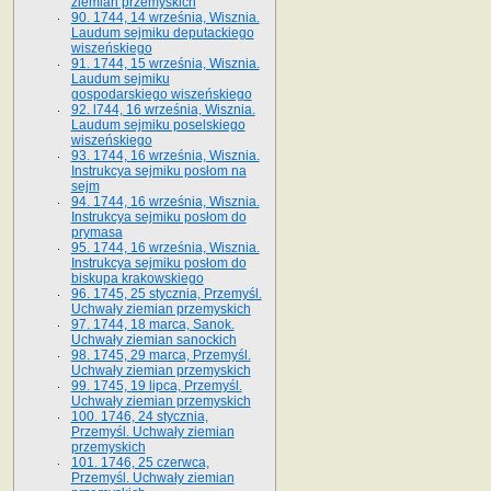
ziemian przemyskich
90. 1744, 14 września, Wisznia.
Laudum sejmiku deputackiego
wiszeńskiego
91. 1744, 15 września, Wisznia.
Laudum sejmiku
gospodarskiego wiszeńskiego
92. l744, 16 września, Wisznia.
Laudum sejmiku poselskiego
wiszeńskiego
93. 1744, 16 września, Wisznia.
Instrukcya sejmiku posłom na
sejm
94. 1744, 16 września, Wisznia.
Instrukcya sejmiku posłom do
prymasa
95. 1744, 16 września, Wisznia.
Instrukcya sejmiku posłom do
biskupa krakowskiego
96. 1745, 25 stycznia, Przemyśl.
Uchwały ziemian przemyskich
97. 1744, 18 marca, Sanok.
Uchwały ziemian sanockich
98. 1745, 29 marca, Przemyśl.
Uchwały ziemian przemyskich
99. 1745, 19 lipca, Przemyśl.
Uchwały ziemian przemyskich
100. 1746, 24 stycznia,
Przemyśl. Uchwały ziemian
przemyskich
101. 1746, 25 czerwca,
Przemyśl. Uchwały ziemian