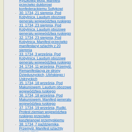
Ryszkową Wolą. Manifest
przeciwko duktorowi
konfederackiemu Sołtykowi
30. 1734, 21 sierpnia, Pod
Kobylnicą. Laudum obozowe
generału województwa ruskiego
31. 1734, 23 sierpnia, Pod
Kobylnicą. Laudum obozowe
generału województwa ruskiego
32. 1734, 23 sierpnia, Pod
Kobylnicą. Manifest przeciwko
manifestacyi szlachty z 20
sierpnia
33. 1734, 3 września, Pod
Kobylnicą. Laudum obozowe
generału województwa ruskiego
34. 1734, 11 września, Przemyśl.
Remanifestacya ze strony
Dzieduszyckich, Ulińskiego i
Ustrzyckich
35. 1734, 18 września, Pod
Makuniowem. Laudum obozowe
województwa ruskiego
36. 1734, 18 września, Pod
Makuniowem. Manifest generału
województwa ruskiego
37. 1734, 19 września, Rudki.
Protest ziemian województwa
ruskiego przeciwko
kasztelanowi przemyskiemu
38. 1734, 7 października,
Przemyśl. Manifest szlachty