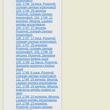
przemyskich
102. 1746, 18 lipca, Przemyśl.
Uchwały ziemian przemyskich
103. 1746, 29 sierpnia,
Przemyśl. Uchwały ziemian
przemyskich. 104. 1746, 12
września, Wisznia. Laudum
sejmiku wiszeńskiego
105. 1747, 27 stycznia,
Przemyśl. Uchwały ziemian
przemyskich
106. 1747, 17 lipca, Przemyśl.
Uchwały ziemian przemyskich.
107. 1747, 25 września,
Przemyśl. Uchwały ziemian
przemyskich. 108. 1748, 26
stycznia, Przemyśl. Ziemianie
przemyscy limitują zjazd
109. 1748, 11 marca, Przemyśl.
Ziemianie przemyscy limitują
zjazd
110. 1748, 6 maja, Przemyśl.
Uchwały ziemian przemyskich
111. 1748, 19 sierpnia, Wisznia.
Laudum sejmiku wiszeńskiego
112. 1748, 19 sierpnia, Wisznia.
Instrukcya sejmiku posłom na
sejm
113. 1748, 10 września, Wisznia.
Laudum sejmiku wiszeńskiego
114. 1748, 23 września,
Przemyśl. Uchwały ziemian