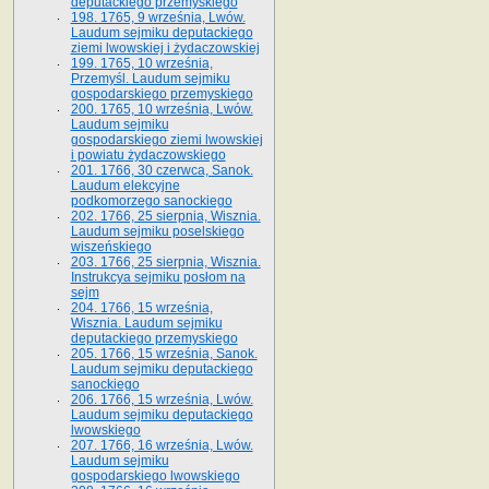
deputackiego przemyskiego
198. 1765, 9 września, Lwów.
Laudum sejmiku deputackiego
ziemi lwowskiej i żydaczowskiej
199. 1765, 10 września,
Przemyśl. Laudum sejmiku
gospodarskiego przemyskiego
200. 1765, 10 września, Lwów.
Laudum sejmiku
gospodarskiego ziemi lwowskiej
i powiatu żydaczowskiego
201. 1766, 30 czerwca, Sanok.
Laudum elekcyjne
podkomorzego sanockiego
202. 1766, 25 sierpnia, Wisznia.
Laudum sejmiku poselskiego
wiszeńskiego
203. 1766, 25 sierpnia, Wisznia.
Instrukcya sejmiku posłom na
sejm
204. 1766, 15 września,
Wisznia. Laudum sejmiku
deputackiego przemyskiego
205. 1766, 15 września, Sanok.
Laudum sejmiku deputackiego
sanockiego
206. 1766, 15 września, Lwów.
Laudum sejmiku deputackiego
lwowskiego
207. 1766, 16 września, Lwów.
Laudum sejmiku
gospodarskiego lwowskiego