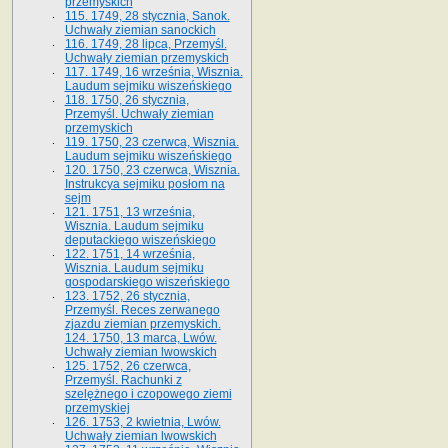
przemyskich
115. 1749, 28 stycznia, Sanok.
Uchwały ziemian sanockich
116. 1749, 28 lipca, Przemyśl.
Uchwały ziemian przemyskich
117. 1749, 16 września, Wisznia.
Laudum sejmiku wiszeńskiego
118. 1750, 26 stycznia,
Przemyśl. Uchwały ziemian
przemyskich
119. 1750, 23 czerwca, Wisznia.
Laudum sejmiku wiszeńskiego
120. 1750, 23 czerwca, Wisznia.
Instrukcya sejmiku posłom na
sejm
121. 1751, 13 września,
Wisznia. Laudum sejmiku
deputackiego wiszeńskiego
122. 1751, 14 września,
Wisznia. Laudum sejmiku
gospodarskiego wiszeńskiego
123. 1752, 26 stycznia,
Przemyśl. Reces zerwanego
zjazdu ziemian przemyskich.
124. 1750, 13 marca, Lwów.
Uchwały ziemian lwowskich
125. 1752, 26 czerwca,
Przemyśl. Rachunki z
szelężnego i czopowego ziemi
przemyskiej
126. 1753, 2 kwietnia, Lwów.
Uchwały ziemian lwowskich