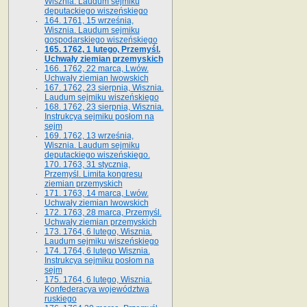
Wisznia. Laudum sejmiku
deputackiego wiszeńskiego
164. 1761, 15 września,
Wisznia. Laudum sejmiku
gospodarskiego wiszeńskiego
165. 1762, 1 lutego, Przemyśl.
Uchwały ziemian przemyskich
166. 1762, 22 marca, Lwów.
Uchwały ziemian lwowskich
167. 1762, 23 sierpnia, Wisznia.
Laudum sejmiku wiszeńskiego
168. 1762, 23 sierpnia, Wisznia.
Instrukcya sejmiku posłom na
sejm
169. 1762, 13 września,
Wisznia. Laudum sejmiku
deputackiego wiszeńskiego.
170. 1763, 31 stycznia,
Przemyśl. Limita kongresu
ziemian przemyskich
171. 1763, 14 marca, Lwów.
Uchwały ziemian lwowskich
172. 1763, 28 marca, Przemyśl.
Uchwały ziemian przemyskich
173. 1764, 6 lutego, Wisznia.
Laudum sejmiku wiszeńskiego
174. 1764, 6 lutego Wisznia.
Instrukcya sejmiku posłom na
sejm
175. 1764, 6 lutego, Wisznia.
Konfederacya województwa
ruskiego