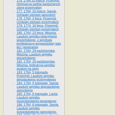
176. 1764 20 marca, Przemyśl.
Ordynacya sądów kapturowych
ziemi przemyskiej
177. 1764, 20 marca, Sanok.
Uchwały ziemian sanockich
178. 1764, 3 lipca, Przemyśl.
Uchwały ziemian przemyskich
179. 1774, 16 lipca, Przemyśl.
Uchwały ziemian przemyskich
180. 1764, 23 lipca, Wisznia.
Laudum sejmiku relacyjnego
wiszeńskiego, z aprobatą
konfederacyi wojewódzkiej jako
też i generalnej
181. 1764, 29 października,
Wisznia. Laudum sejmiku
wiszeńskiego
182. 1764, 29 października,
Wisznia. Instrukcya sejmiku
posłom na sejm
183. 1764, 5 listopada,
Przemyśl. Laudum sejmiku
deputackiego przemyskiego
184. 1764, 5 listopada, Sanok.
Laudum sejmiku deputackiego
sanockiego
185. 1764, 6 listopada, Lwów.
Laudum sejmiku
gospodarskiego lwowskiego
186. 1764, 6 listopada, Sanok.
Laudum sejmiku
gospodarskiego sanockiego.