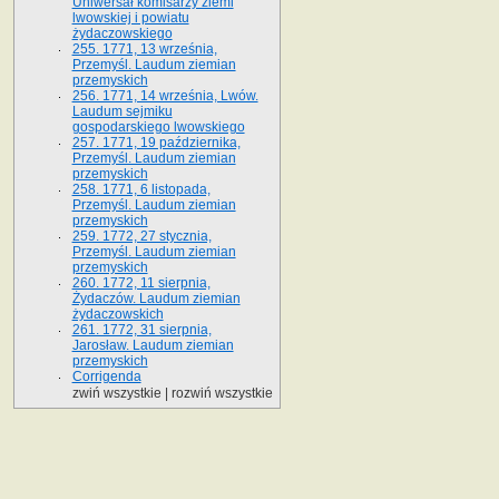
Uniwersał komisarzy ziemi
lwowskiej i powiatu
żydaczowskiego
255. 1771, 13 września,
Przemyśl. Laudum ziemian
przemyskich
256. 1771, 14 września, Lwów.
Laudum sejmiku
gospodarskiego lwowskiego
257. 1771, 19 października,
Przemyśl. Laudum ziemian
przemyskich
258. 1771, 6 listopada,
Przemyśl. Laudum ziemian
przemyskich
259. 1772, 27 stycznia,
Przemyśl. Laudum ziemian
przemyskich
260. 1772, 11 sierpnia,
Żydaczów. Laudum ziemian
żydaczowskich
261. 1772, 31 sierpnia,
Jarosław. Laudum ziemian
przemyskich
Corrigenda
zwiń wszystkie
|
rozwiń wszystkie