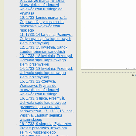
9. 1733, 26 marca, Wisznia.
Marszałek konfederacyi
województwa ruskiego do
Prymasa
10. 1733, koniec marca, s. 1.
Odpowiedź prymasa na list
marszałka województwa
ruskiego
11. 1733, 14 kwietnia, Przemyśl.
Ordynacya sądów kapturowych
ziemi przemyskiej
12. 1733, 15 kwietnia, Sanok.
Laudum ziemian sanockich
13. 1733, 18 kwietnia, Przemyśl.
Uchwała sądu kapturowego
ziemi przemyskiej
14. 1733, 18 kwietnia, Przemyśl.
Uchwała sądu kapturowego
«
ziemi przemyskiej
15. 1733, 22 czerwca,
Warszawa. Prymas do
marszałka konfederacyi
województwa ruskiego
16. 1733, 3 lipca, Przemyśl.
Uchwała sądu kapturowego
przemyskiego w sprawie
sądownictwa. 17. 1733, 16 lipca,
Wisznia. Laudum sejmiku
wiszeńskiego
18. 1733, 9 sierpnia, Żydaczów.
Protest przeciwko uchwałom
sejmiku wiszeńskiego