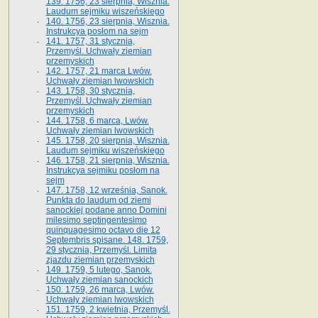
139. 1756, 23 sierpnia, Wisznia.
Laudum sejmiku wiszeńskiego
140. 1756, 23 sierpnia, Wisznia.
Instrukcya posłom na sejm
141. 1757, 31 stycznia,
Przemyśl. Uchwały ziemian
przemyskich
142. 1757, 21 marca Lwów.
Uchwały ziemian lwowskich
143. 1758, 30 stycznia,
Przemyśl. Uchwały ziemian
przemyskich
144. 1758, 6 marca, Lwów.
Uchwały ziemian lwowskich
145. 1758, 20 sierpnia, Wisznia.
Laudum sejmiku wiszeńskiego
146. 1758, 21 sierpnia, Wisznia.
Instrukcya sejmiku posłom na
sejm
147. 1758, 12 września, Sanok.
Punkta do laudum od ziemi
sanockiej podane anno Domini
milesimo septingentesimo
quinquagesimo octavo die 12
Septembris spisane. 148. 1759,
29 stycznia, Przemyśl. Limita
zjazdu ziemian przemyskich
149. 1759, 5 lutego, Sanok.
Uchwały ziemian sanockich
150. 1759, 26 marca, Lwów.
Uchwały ziemian lwowskich
151. 1759, 2 kwietnia, Przemyśl.