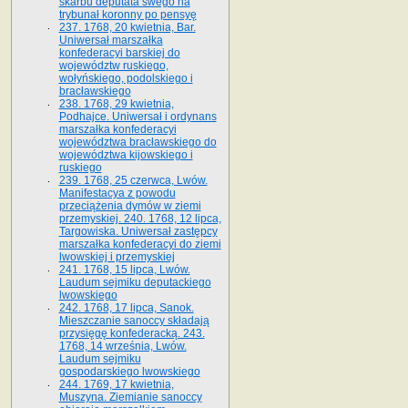
skarbu deputata swego na
trybunał koronny po pensyę
237. 1768, 20 kwietnia, Bar.
Uniwersał marszałka
konfederacyi barskiej do
województw ruskiego,
wołyńskiego, podolskiego i
bracławskiego
238. 1768, 29 kwietnia,
Podhajce. Uniwersał i ordynans
marszałka konfederacyi
województwa bracławskiego do
wo­jewództwa kijowskiego i
ruskiego
239. 1768, 25 czerwca, Lwów.
Manifestacya z powodu
przeciążenia dymów w ziemi
przemyskiej. 240. 1768, 12 lipca,
Targowiska. Uniwersał zastępcy
marszałka konfederacyi do ziemi
lwowskiej i przemyskiej
241. 1768, 15 lipca, Lwów.
Laudum sejmiku deputackiego
lwowskiego
242. 1768, 17 lipca, Sanok.
Mieszczanie sanoccy składają
przysięgę konfederacką. 243.
1768, 14 września, Lwów.
Laudum sejmiku
gospodarskiego lwowskiego
244. 1769, 17 kwietnia,
Muszyna. Ziemianie sanoccy