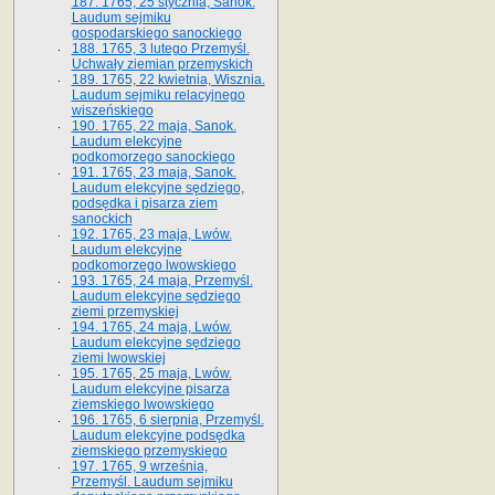
187. 1765, 25 stycznia, Sanok.
Laudum sejmiku
gospodarskiego sanockiego
188. 1765, 3 lutego Przemyśl.
Uchwały ziemian przemyskich
189. 1765, 22 kwietnia, Wisznia.
Laudum sejmiku relacyjnego
wiszeńskiego
190. 1765, 22 maja, Sanok.
Laudum elekcyjne
podkomorzego sanockiego
191. 1765, 23 maja, Sanok.
Laudum elekcyjne sędziego,
podsędka i pisarza ziem
sanockich
192. 1765, 23 maja, Lwów.
Laudum elekcyjne
podkomorzego lwowskiego
193. 1765, 24 maja, Przemyśl.
Laudum elekcyjne sędziego
ziemi przemyskiej
194. 1765, 24 maja, Lwów.
Laudum elekcyjne sędziego
ziemi lwowskiej
195. 1765, 25 maja, Lwów.
Laudum elekcyjne pisarza
ziemskiego lwowskiego
196. 1765, 6 sierpnia, Przemyśl.
Laudum elekcyjne podsędka
ziemskiego przemyskiego
197. 1765, 9 września,
Przemyśl. Laudum sejmiku