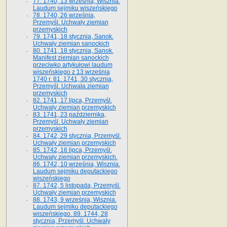
77. 1740, 13 września, Wisznia.
Laudum sejmiku wiszeńskiego
78. 1740, 26 września,
Przemyśl. Uchwały ziemian
przemyskich
79. 1741, 18 stycznia, Sanok.
Uchwały ziemian sanockich
80. 1741, 18 stycznia, Sanok.
Manifest ziemian sanockich
przeciwko artykułowi laudum
wiszeńskiego z 13 wrze­śnia
1740 r. 81. 1741, 30 stycznia,
Przemyśl. Uchwała ziemian
przemyskich
82. 1741, 17 lipca, Przemyśl.
Uchwały ziemian przemyskich
83. 1741, 23 października,
Przemyśl. Uchwały ziemian
przemyskich
84. 1742, 29 stycznia, Przemyśl.
Uchwały ziemian przemyskich
85. 1742, 16 lipca, Przemyśl.
Uchwały ziemian przemyskich.
86. 1742, 10 września, Wisznia.
Laudum sejmiku deputackiego
wiszeńskiego
87. 1742, 5 listopada, Przemyśl.
Uchwały ziemian przemyskich
88. 1743, 9 września, Wisznia.
Laudum sejmiku deputackiego
wiszeńskiego. 89. 1744, 28
stycznia, Przemyśl. Uchwały