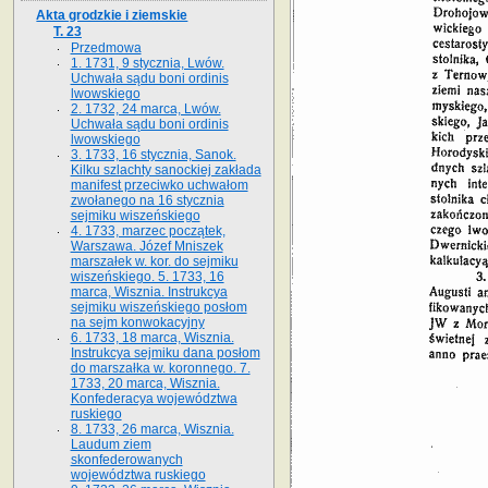
Akta grodzkie i ziemskie
T. 23
Przedmowa
1. 1731, 9 stycznia, Lwów.
Uchwała sądu boni ordinis
lwowskiego
2. 1732, 24 marca, Lwów.
Uchwała sądu boni ordinis
lwowskiego
3. 1733, 16 stycznia, Sanok.
Kilku szlachty sanockiej zakłada
manifest przeciwko uchwałom
zwołanego na 16 stycz­nia
sejmiku wiszeńskiego
4. 1733, marzec początek,
Warszawa. Józef Mniszek
marszałek w. kor. do sejmiku
wiszeńskiego. 5. 1733, 16
marca, Wisznia. Instrukcya
sejmiku wiszeńskiego posłom
na sejm konwokacyjny
6. 1733, 18 marca, Wisznia.
Instrukcya sejmiku dana posłom
do marszałka w. koronnego. 7.
1733, 20 marca, Wisznia.
Konfederacya województwa
ruskiego
8. 1733, 26 marca, Wisznia.
Laudum ziem
skonfederowanych
województwa ruskiego