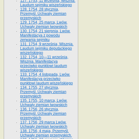
127. 1753, 11 września, Wisznia.
Laudum sejmiku wiszeńskiego
128. 1754, 28 stycznia,
Przemyśl. Uchwały ziemian
przemyskich
129. 1754, 25 marca, Lwów.
Uchwały ziemian lwowskich
130. 1754, 21 sierpnia, Lwów.
Manifestacya z powodu
zerwania sejmiku
131. 1754, 9 września, Wisznia.
Laudum sejmiku deputackiego
wiszeńskiego
132. 1754, 10—11 września,
Wisznia. Manifestacya
przeciwko punktowi laudum
wiszeńskiego
133. 1754, 4 listopada, Lwów.
Manifestacya przeciwko
punktowi laudum wiszeńskiego
134. 1755, 27 stycznia,
Przemyśl. Uchwały ziemian
przemyskich
135. 1755, 10 marca, Lwów.
Uchwały ziemian lwowskich
136. 1756, 26 stycznia,
Przemyśl. Uchwały ziemian
przemyskich
137. 1756, 29 marca Lwów.
Uchwały ziemian lwowskich
138. 1756, 4 maja, Przemyśl.
Uchwały ziemian przemyskich.