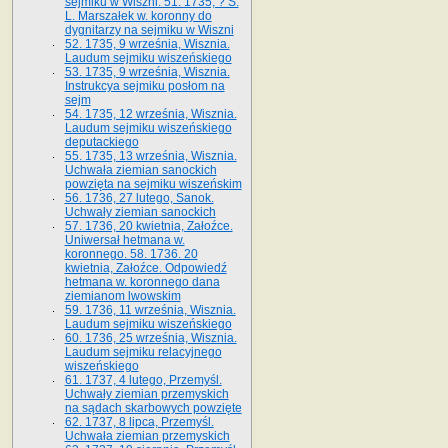
sejmiku w Wiszni. 51. 1735, ? S.
L. Marszałek w. koronny do
dygnitarzy na sejmiku w Wiszni
52. 1735, 9 września, Wisznia.
Laudum sejmiku wiszeńskiego
53. 1735, 9 września, Wisznia.
Instrukcya sejmiku posłom na
sejm
54. 1735, 12 września, Wisznia.
Laudum sejmiku wiszeńskiego
deputackiego
55. 1735, 13 września, Wisznia.
Uchwała ziemian sanockich
powzięta na sejmiku wiszeńskim
56. 1736, 27 lutego, Sanok.
Uchwały ziemian sanockich
57. 1736, 20 kwietnia, Załoźce.
Uniwersał hetmana w.
koronnego. 58. 1736. 20
kwietnia, Załoźce. Odpowiedź
hetmana w. koronnego dana
ziemianom lwowskim
59. 1736, 11 września, Wisznia.
Laudum sejmiku wiszeńskiego
60. 1736, 25 września, Wisznia.
Laudum sejmiku relacyjnego
wiszeńskiego
61. 1737, 4 lutego, Przemyśl.
Uchwały ziemian przemyskich
na sądach skarbowych powzięte
62. 1737, 8 lipca, Przemyśl.
Uchwała ziemian przemyskich