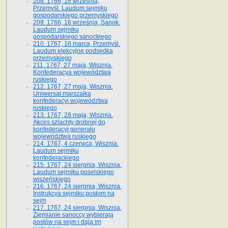
208. 1766, 16 września,
Przemyśl. Laudum sejmiku
gospodarskiego przemyskiego
209. 1766, 16 września, Sanok.
Laudum sejmiku
gospodarskiego sanockiego
210. 1767, 16 marca, Przemyśl.
Laudum elekcyjne podsędka
przemyskiego
211. 1767, 27 maja, Wisznia.
Konfederacya województwa
ruskiego
212. 1767, 27 maja, Wisznia.
Uniwersał marszałka
konfederacyi województwa
ruskiego
213. 1767, 28 maja, Wisznia.
Akces szlachty drobnej do
konfederacyi generału
województwa ruskiego
214. 1767, 4 czerwca, Wisznia.
Laudum sejmiku
konfederackiego
215. 1767, 24 sierpnia, Wisznia.
Laudum sejmiku poselskiego
wiszeńskiego
216. 1767, 24 sierpnia, Wisznia.
Instrukcya sejmiku posłom na
sejm
217. 1767, 24 sierpnia, Wisznia.
Ziemianie sanoccy wybierają
posłów na sejm i dają im