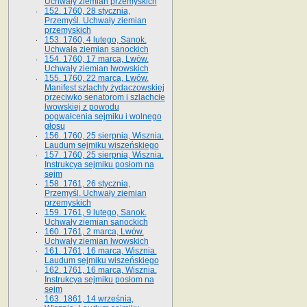
Uchwały ziemian przemyskich
152. 1760, 28 stycznia,
Przemyśl. Uchwały ziemian
przemyskich
153. 1760, 4 lutego, Sanok.
Uchwała ziemian sanockich
154. 1760, 17 marca, Lwów.
Uchwały ziemian lwowskich
155. 1760, 22 marca, Lwów.
Manifest szlachty żydaczowskiej
przeciwko senatorom i szlachcie
lwowskiej z po­wodu
pogwałcenia sejmiku i wolnego
głosu
156. 1760, 25 sierpnia, Wisznia.
Laudum sejmiku wiszeńskiego
157. 1760, 25 sierpnia, Wisznia.
Instrukcya sejmiku posłom na
sejm
158. 1761, 26 stycznia,
Przemyśl. Uchwały ziemian
przemyskich
159. 1761, 9 lutego, Sanok.
Uchwały ziemian sanockich
160. 1761, 2 marca, Lwów.
Uchwały ziemian lwowskich
161. 1761, 16 marca, Wisznia.
Laudum sejmiku wiszeńskiego
162. 1761, 16 marca, Wisznia.
Instrukcya sejmiku posłom na
sejm
163. 1861, 14 września,