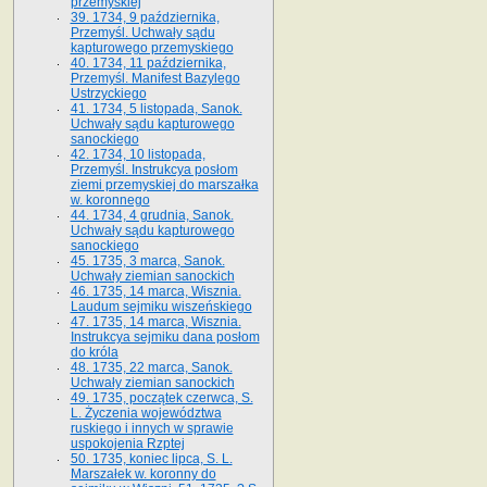
przemyskiej
39. 1734, 9 października,
Przemyśl. Uchwały sądu
kapturowego przemyskiego
40. 1734, 11 października,
Przemyśl. Manifest Bazylego
Ustrzyckiego
41. 1734, 5 listopada, Sanok.
Uchwały sądu kapturowego
sanockiego
42. 1734, 10 listopada,
Przemyśl. Instrukcya posłom
ziemi przemyskiej do marszałka
w. koronnego
44. 1734, 4 grudnia, Sanok.
Uchwały sądu kapturowego
sanockiego
45. 1735, 3 marca, Sanok.
Uchwały ziemian sanockich
46. 1735, 14 marca, Wisznia.
Laudum sejmiku wiszeńskiego
47. 1735, 14 marca, Wisznia.
Instrukcya sejmiku dana posłom
do króla
48. 1735, 22 marca, Sanok.
Uchwały ziemian sanockich
49. 1735, początek czerwca, S.
L. Życzenia województwa
ruskiego i innych w sprawie
uspokojenia Rzptej
50. 1735, koniec lipca, S. L.
Marszałek w. koronny do