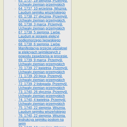
63. 1737, 19 sierpnia, Przemyśl.
Uchwały ziemian przemyskich
64. 1737, 10 września, Wisznia.
Laudum sejmiku wiszeńskiego
65. 1738, 27 stycznia, Przemyśl.
Uchwały ziemian przemyskich­­.
66. 1738, 3 marca, Przemyśl.
Uchwały ziemian przemyskich­
67. 1738, 5 sierpnia, Lwów.
Laudum w sprawie elekcyi
podkomorzego lwowskiego
68. 1738, 6 sierpnia, Lwów.
Manifestacya przeciw udziałowi
w elekcyach sejmikowych z
powodu zasądzenia w procesie.
69. 1739, 9 marca, Przemyśl.
Uchwały ziemian przemyskich
70. 1739, 27 kwietnia, Przemyśl.
Uchwały ziemian przemyskich
71. 1739, 20 lipca, Przemyśl.
Uchwały ziemian przemyskich
72. 1739, 2 listopada, Przemyśl.
Uchwały ziemian przemyskich
73. 1740, 26 stycznia, Przemyśl.
Uchwały ziemian przemyskich
74. 1740, 4 kwietnia, Przemyśl.
Uchwały ziemian przemyskich
75. 1740, 22 sierpnia, Wisznia.
Laudum sejmiku wiszeńskiego
76. 1740, 22 sierpnia, Wisznia.
Instrukcya sejmiku posłom na
sejm