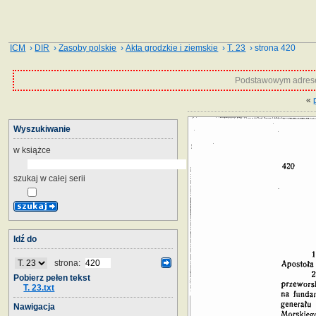
ICM
›
DIR
›
Zasoby polskie
›
Akta grodzkie i ziemskie
›
T. 23
› strona 420
Podstawowym adrese
«
Wyszukiwanie
w książce
szukaj w całej serii
Idź do
strona:
Pobierz pełen tekst
T. 23.txt
Nawigacja