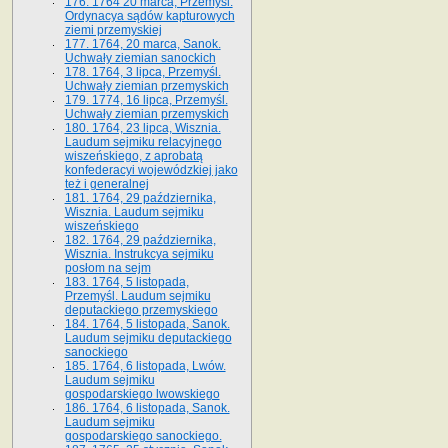
176. 1764 20 marca, Przemyśl.
Ordynacya sądów kapturowych
ziemi przemyskiej
177. 1764, 20 marca, Sanok.
Uchwały ziemian sanockich
178. 1764, 3 lipca, Przemyśl.
Uchwały ziemian przemyskich
179. 1774, 16 lipca, Przemyśl.
Uchwały ziemian przemyskich
180. 1764, 23 lipca, Wisznia.
Laudum sejmiku relacyjnego
wiszeńskiego, z aprobatą
konfederacyi wojewódzkiej jako
też i generalnej
181. 1764, 29 października,
Wisznia. Laudum sejmiku
wiszeńskiego
182. 1764, 29 października,
Wisznia. Instrukcya sejmiku
posłom na sejm
183. 1764, 5 listopada,
Przemyśl. Laudum sejmiku
deputackiego przemyskiego
184. 1764, 5 listopada, Sanok.
Laudum sejmiku deputackiego
sanockiego
185. 1764, 6 listopada, Lwów.
Laudum sejmiku
gospodarskiego lwowskiego
186. 1764, 6 listopada, Sanok.
Laudum sejmiku
gospodarskiego sanockiego.