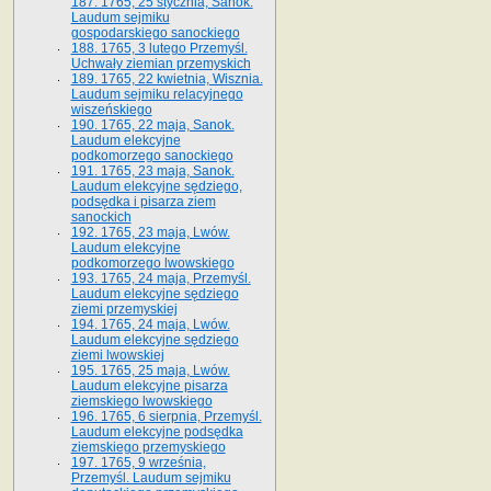
187. 1765, 25 stycznia, Sanok.
Laudum sejmiku
gospodarskiego sanockiego
188. 1765, 3 lutego Przemyśl.
Uchwały ziemian przemyskich
189. 1765, 22 kwietnia, Wisznia.
Laudum sejmiku relacyjnego
wiszeńskiego
190. 1765, 22 maja, Sanok.
Laudum elekcyjne
podkomorzego sanockiego
191. 1765, 23 maja, Sanok.
Laudum elekcyjne sędziego,
podsędka i pisarza ziem
sanockich
192. 1765, 23 maja, Lwów.
Laudum elekcyjne
podkomorzego lwowskiego
193. 1765, 24 maja, Przemyśl.
Laudum elekcyjne sędziego
ziemi przemyskiej
194. 1765, 24 maja, Lwów.
Laudum elekcyjne sędziego
ziemi lwowskiej
195. 1765, 25 maja, Lwów.
Laudum elekcyjne pisarza
ziemskiego lwowskiego
196. 1765, 6 sierpnia, Przemyśl.
Laudum elekcyjne podsędka
ziemskiego przemyskiego
197. 1765, 9 września,
Przemyśl. Laudum sejmiku