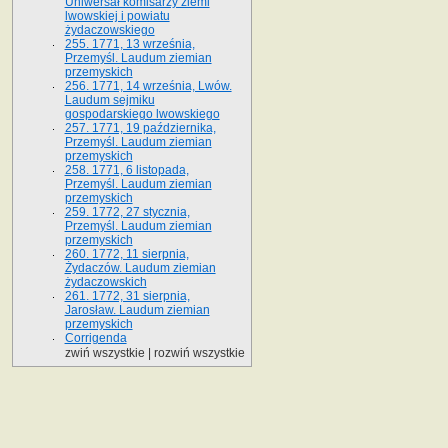
Uniwersał komisarzy ziemi
lwowskiej i powiatu
żydaczowskiego
255. 1771, 13 września,
Przemyśl. Laudum ziemian
przemyskich
256. 1771, 14 września, Lwów.
Laudum sejmiku
gospodarskiego lwowskiego
257. 1771, 19 października,
Przemyśl. Laudum ziemian
przemyskich
258. 1771, 6 listopada,
Przemyśl. Laudum ziemian
przemyskich
259. 1772, 27 stycznia,
Przemyśl. Laudum ziemian
przemyskich
260. 1772, 11 sierpnia,
Żydaczów. Laudum ziemian
żydaczowskich
261. 1772, 31 sierpnia,
Jarosław. Laudum ziemian
przemyskich
Corrigenda
zwiń wszystkie
|
rozwiń wszystkie