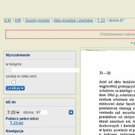
ICM
›
DIR
›
Zasoby polskie
›
Akta grodzkie i ziemskie
›
T. 23
› strona 87
Podstawowym adrese
«
Wyszukiwanie
w książce
szukaj w całej serii
Idź do
strona:
Pobierz pełen tekst
T. 23.txt
Nawigacja