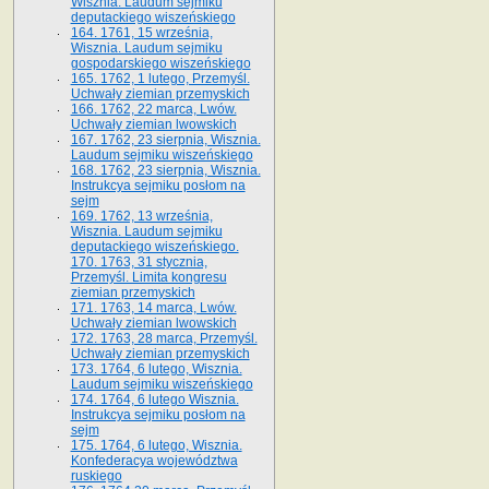
Wisznia. Laudum sejmiku
deputackiego wiszeńskiego
164. 1761, 15 września,
Wisznia. Laudum sejmiku
gospodarskiego wiszeńskiego
165. 1762, 1 lutego, Przemyśl.
Uchwały ziemian przemyskich
166. 1762, 22 marca, Lwów.
Uchwały ziemian lwowskich
167. 1762, 23 sierpnia, Wisznia.
Laudum sejmiku wiszeńskiego
168. 1762, 23 sierpnia, Wisznia.
Instrukcya sejmiku posłom na
sejm
169. 1762, 13 września,
Wisznia. Laudum sejmiku
deputackiego wiszeńskiego.
170. 1763, 31 stycznia,
Przemyśl. Limita kongresu
ziemian przemyskich
171. 1763, 14 marca, Lwów.
Uchwały ziemian lwowskich
172. 1763, 28 marca, Przemyśl.
Uchwały ziemian przemyskich
173. 1764, 6 lutego, Wisznia.
Laudum sejmiku wiszeńskiego
174. 1764, 6 lutego Wisznia.
Instrukcya sejmiku posłom na
sejm
175. 1764, 6 lutego, Wisznia.
Konfederacya województwa
ruskiego