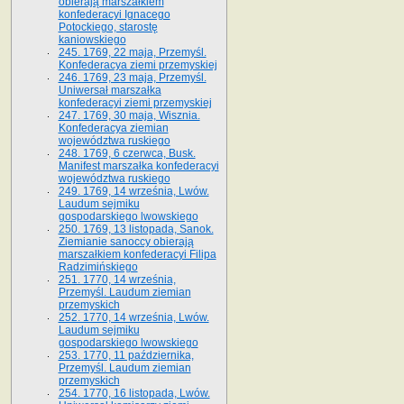
obierają marszałkiem
konfederacyi Ignacego
Potockiego, starostę
kaniowskiego
245. 1769, 22 maja, Przemyśl.
Konfederacya ziemi przemyskiej
246. 1769, 23 maja, Przemyśl.
Uniwersał marszałka
konfederacyi ziemi przemyskiej
247. 1769, 30 maja, Wisznia.
Konfederacya ziemian
województwa ruskiego
248. 1769, 6 czerwca, Busk.
Manifest marszałka konfederacyi
województwa ruskiego
249. 1769, 14 września, Lwów.
Laudum sejmiku
gospodarskiego lwowskiego
250. 1769, 13 listopada, Sanok.
Ziemianie sanoccy obierają
marszałkiem konfederacyi Filipa
Radzimińskiego
251. 1770, 14 września,
Przemyśl. Laudum ziemian
przemyskich
252. 1770, 14 września, Lwów.
Laudum sejmiku
gospodarskiego lwowskiego
253. 1770, 11 października,
Przemyśl. Laudum ziemian
przemyskich
254. 1770, 16 listopada, Lwów.