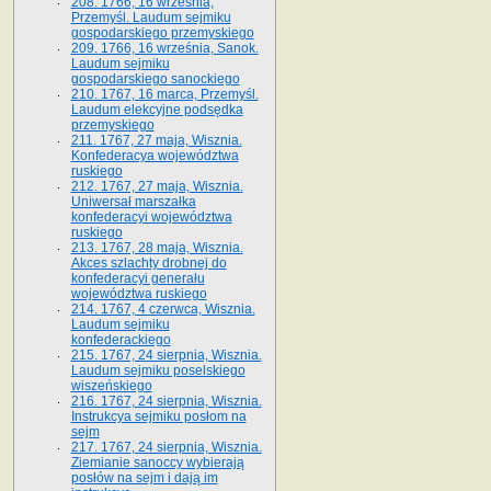
208. 1766, 16 września,
Przemyśl. Laudum sejmiku
gospodarskiego przemyskiego
209. 1766, 16 września, Sanok.
Laudum sejmiku
gospodarskiego sanockiego
210. 1767, 16 marca, Przemyśl.
Laudum elekcyjne podsędka
przemyskiego
211. 1767, 27 maja, Wisznia.
Konfederacya województwa
ruskiego
212. 1767, 27 maja, Wisznia.
Uniwersał marszałka
konfederacyi województwa
ruskiego
213. 1767, 28 maja, Wisznia.
Akces szlachty drobnej do
konfederacyi generału
województwa ruskiego
214. 1767, 4 czerwca, Wisznia.
Laudum sejmiku
konfederackiego
215. 1767, 24 sierpnia, Wisznia.
Laudum sejmiku poselskiego
wiszeńskiego
216. 1767, 24 sierpnia, Wisznia.
Instrukcya sejmiku posłom na
sejm
217. 1767, 24 sierpnia, Wisznia.
Ziemianie sanoccy wybierają
posłów na sejm i dają im