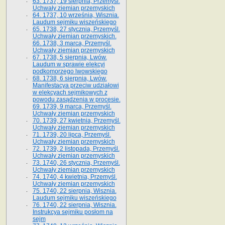
63. 1737, 19 sierpnia, Przemyśl.
Uchwały ziemian przemyskich
64. 1737, 10 września, Wisznia.
Laudum sejmiku wiszeńskiego
65. 1738, 27 stycznia, Przemyśl.
Uchwały ziemian przemyskich­­.
66. 1738, 3 marca, Przemyśl.
Uchwały ziemian przemyskich­
67. 1738, 5 sierpnia, Lwów.
Laudum w sprawie elekcyi
podkomorzego lwowskiego
68. 1738, 6 sierpnia, Lwów.
Manifestacya przeciw udziałowi
w elekcyach sejmikowych z
powodu zasądzenia w procesie.
69. 1739, 9 marca, Przemyśl.
Uchwały ziemian przemyskich
70. 1739, 27 kwietnia, Przemyśl.
Uchwały ziemian przemyskich
71. 1739, 20 lipca, Przemyśl.
Uchwały ziemian przemyskich
72. 1739, 2 listopada, Przemyśl.
Uchwały ziemian przemyskich
73. 1740, 26 stycznia, Przemyśl.
Uchwały ziemian przemyskich
74. 1740, 4 kwietnia, Przemyśl.
Uchwały ziemian przemyskich
75. 1740, 22 sierpnia, Wisznia.
Laudum sejmiku wiszeńskiego
76. 1740, 22 sierpnia, Wisznia.
Instrukcya sejmiku posłom na
sejm