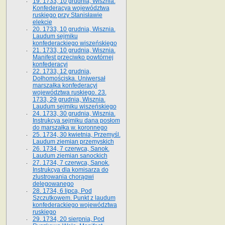
19. 1733, 10 grudnia, Wisznia.
Konfederacya województwa
ruskiego przy Stanisławie
elekcie
20. 1733, 10 grudnia, Wisznia.
Laudum sejmiku
konfederackiego wiszeńskiego
21. 1733, 10 grudnia, Wisznia.
Manifest przeciwko powtórnej
konfederacyi
22. 1733, 12 grudnia,
Dołhomościska. Uniwersał
marszałka konfederacyi
województwa ruskiego. 23.
1733, 29 grudnia, Wisznia.
Laudum sejmiku wiszeńskiego
24. 1733, 30 grudnia, Wisznia.
Instrukcya sejmiku dana posłom
do marszałka w. koronnego
25. 1734, 30 kwietnia, Przemyśl.
Laudum ziemian przemyskich
26. 1734, 7 czerwca, Sanok.
Laudum ziemian sanockich
27. 1734, 7 czerwca, Sanok.
Instrukcya dla komisarza do
zlustrowania chorągwi
delegowanego
28. 1734, 6 lipca, Pod
Szczutkowem. Punkt z laudum
konfederackiego województwa
ruskiego
29. 1734, 20 sierpnia, Pod