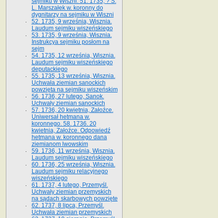
sejmiku w Wiszni. 51. 1735, ? S.
L. Marszałek w. koronny do
dygnitarzy na sejmiku w Wiszni
52. 1735, 9 września, Wisznia.
Laudum sejmiku wiszeńskiego
53. 1735, 9 września, Wisznia.
Instrukcya sejmiku posłom na
sejm
54. 1735, 12 września, Wisznia.
Laudum sejmiku wiszeńskiego
deputackiego
55. 1735, 13 września, Wisznia.
Uchwała ziemian sanockich
powzięta na sejmiku wiszeńskim
56. 1736, 27 lutego, Sanok.
Uchwały ziemian sanockich
57. 1736, 20 kwietnia, Załoźce.
Uniwersał hetmana w.
koronnego. 58. 1736. 20
kwietnia, Załoźce. Odpowiedź
hetmana w. koronnego dana
ziemianom lwowskim
59. 1736, 11 września, Wisznia.
Laudum sejmiku wiszeńskiego
60. 1736, 25 września, Wisznia.
Laudum sejmiku relacyjnego
wiszeńskiego
61. 1737, 4 lutego, Przemyśl.
Uchwały ziemian przemyskich
na sądach skarbowych powzięte
62. 1737, 8 lipca, Przemyśl.
Uchwała ziemian przemyskich