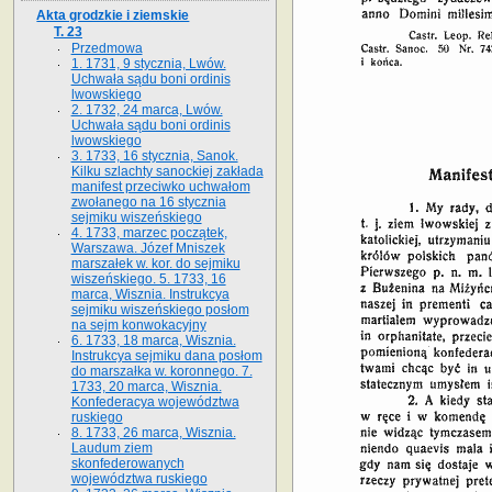
Akta grodzkie i ziemskie
T. 23
Przedmowa
1. 1731, 9 stycznia, Lwów.
Uchwała sądu boni ordinis
lwowskiego
2. 1732, 24 marca, Lwów.
Uchwała sądu boni ordinis
lwowskiego
3. 1733, 16 stycznia, Sanok.
Kilku szlachty sanockiej zakłada
manifest przeciwko uchwałom
zwołanego na 16 stycz­nia
sejmiku wiszeńskiego
4. 1733, marzec początek,
Warszawa. Józef Mniszek
marszałek w. kor. do sejmiku
wiszeńskiego. 5. 1733, 16
marca, Wisznia. Instrukcya
sejmiku wiszeńskiego posłom
na sejm konwokacyjny
6. 1733, 18 marca, Wisznia.
Instrukcya sejmiku dana posłom
do marszałka w. koronnego. 7.
1733, 20 marca, Wisznia.
Konfederacya województwa
ruskiego
8. 1733, 26 marca, Wisznia.
Laudum ziem
skonfederowanych
województwa ruskiego