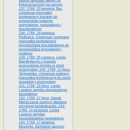
skarbu deputata swego na
trybunał koronny po pensyę
237. 1768, 20 kwietnia, Bar.
Uniwersał marszałka
konfederacyi barskiej do
województw ruskiego,
wołyńskiego, podolskiego i
bracławskiego
238. 1768, 29 kwietnia,
Podhajce. Uniwersał i ordynans
marszałka konfederacyi
województwa bracławskiego do
wo­jewództwa kijowskiego i
ruskiego
239. 1768, 25 czerwca, Lwów.
Manifestacya z powodu
przeciążenia dymów w ziemi
przemyskiej. 240. 1768, 12 lipca,
Targowiska. Uniwersał zastępcy
marszałka konfederacyi do ziemi
lwowskiej i przemyskiej
241. 1768, 15 lipca, Lwów.
Laudum sejmiku deputackiego
lwowskiego
242. 1768, 17 lipca, Sanok.
Mieszczanie sanoccy składają
przysięgę konfederacką. 243.
1768, 14 września, Lwów.
Laudum sejmiku
gospodarskiego lwowskiego
244. 1769, 17 kwietnia,
Muszyna. Ziemianie sanoccy