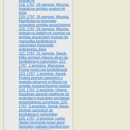
instrukcyę
218. 1767, 26 sierpnia, Wisznia.
Instrukcya sejmiku posłom do
króla
219. 1797, 26 sierpnia, Wisznia.
Manifestacya przeciwko
uchwałom sejmiku wiszeńskiego
220. 1767, 26 sierpnia, Wisznia.
Instrukcya niektórych ziemian na
sejmiku wiszeńskim posłowi do
marszałka konfe­deracyi
radomskiej Radziwiłła
wybranemu dana
221. 1767, 31 sierpnia, Sanok.
Kilku ziemian zgłasza akces do
konfederacyi radomskiej. 222.
1767, 1 września, Warszawa.
Pozew przed sąd konfederacki
223. 1767, 1 września, Sanok.
Protest ziemian sanockich z
powodu obranych w Wiszni na
sejmiku przedsejmo­wym posłów
224. 1767, 2 września, Uherce.
Kasztelan sanocki odstępuje od
protestacyi przeciwko sejmikowi
wiszeńskiemu uczynionej. 225.
1767, 5 września, Sanok. Akces
ziemian sanockich do
konfederacyi radomskiej
226. 1767, 3 września, Lwów.
Stefan Hordyński poseł ziemi
lwowskiej zakłada manifest przy