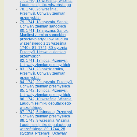
77. 1740, 13 września, Wisznia.
Laudum sejmiku wiszeńskiego
78. 1740, 26 września,
Przemyśl. Uchwały ziemian
przemyskich
79. 1741, 18 stycznia, Sanok.
Uchwały ziemian sanockich
80. 1741, 18 stycznia, Sanok.
Manifest ziemian sanockich
przeciwko artykułowi laudum
wiszeńskiego z 13 wrze­śnia
1740 r. 81. 1741, 30 stycznia,
Przemyśl. Uchwała ziemian
przemyskich
82. 1741, 17 lipca, Przemyśl.
Uchwały ziemian przemyskich
83. 1741, 23 października,
Przemyśl. Uchwały ziemian
przemyskich
84. 1742, 29 stycznia, Przemyśl.
Uchwały ziemian przemyskich
85. 1742, 16 lipca, Przemyśl.
Uchwały ziemian przemyskich.
86. 1742, 10 września, Wisznia.
Laudum sejmiku deputackiego
wiszeńskiego
87. 1742, 5 listopada, Przemyśl.
Uchwały ziemian przemyskich
88. 1743, 9 września, Wisznia.
Laudum sejmiku deputackiego
wiszeńskiego. 89. 1744, 28
stycznia, Przemyśl. Uchwały