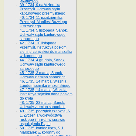
przemyskiej
39. 1734, 9 października,
Przemyśl. Uchwały sądu
kapturowego przemyskiego
40. 1734, 11 października,
Przemyśl. Manifest Bazylego
Ustrzyckiego
41. 1734, 5 listopada, Sanok.
Uchwały sądu kapturowego
sanockiego
42. 1734, 10 listopada,
Przemyśl. Instrukcya posłom
ziemi przemyskiej do marszałka
w. koronnego
44. 1734, 4 grudnia, Sanok.
Uchwały sądu kapturowego
sanockiego
45. 1735, 3 marca, Sanok.
Uchwały ziemian sanockich
46. 1735, 14 marca, Wisznia.
Laudum sejmiku wiszeńskiego
47. 1735, 14 marca, Wisznia.
Instrukcya sejmiku dana posłom
do króla
48. 1735, 22 marca, Sanok.
Uchwały ziemian sanockich
49. 1735, początek czerwca, S.
L. Życzenia województwa
ruskiego i innych w sprawie
uspokojenia Rzptej
50. 1735, koniec lipca, S. L.
Marszałek w. koronny do