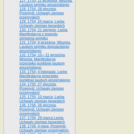
127. 1753, 11 września, Wisznia.
Laudum sejmiku wiszeńskiego
128. 1754, 28 stycznia,
Przemyśl. Uchwały ziemian
przemyskich
129. 1754, 25 marca, Lwów.
Uchwały ziemian lwowskich
130. 1754, 21 sierpnia, Lwów.
Manifestacya z powodu
zerwania sejmiku
131. 1754, 9 września, Wisznia.
Laudum sejmiku deputackiego
wiszeńskiego
132. 1754, 10—11 września,
Wisznia. Manifestacya
przeciwko punktowi laudum
wiszeńskiego
133. 1754, 4 listopada, Lwów.
Manifestacya przeciwko
punktowi laudum wiszeńskiego
134. 1755, 27 stycznia,
Przemyśl. Uchwały ziemian
przemyskich
135. 1755, 10 marca, Lwów.
Uchwały ziemian lwowskich
136. 1756, 26 stycznia,
Przemyśl. Uchwały ziemian
przemyskich
137. 1756, 29 marca Lwów.
Uchwały ziemian lwowskich
138. 1756, 4 maja, Przemyśl.
Uchwały ziemian przemyskich.