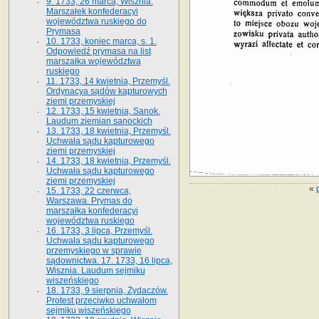
9. 1733, 26 marca, Wisznia.
Marszałek konfederacyi
województwa ruskiego do
Prymasa
10. 1733, koniec marca, s. 1.
Odpowiedź prymasa na list
marszałka województwa
ruskiego
11. 1733, 14 kwietnia, Przemyśl.
Ordynacya sądów kapturowych
ziemi przemyskiej
12. 1733, 15 kwietnia, Sanok.
Laudum ziemian sanockich
13. 1733, 18 kwietnia, Przemyśl.
Uchwała sądu kapturowego
ziemi przemyskiej
14. 1733, 18 kwietnia, Przemyśl.
Uchwała sądu kapturowego
ziemi przemyskiej
«
15. 1733, 22 czerwca,
Warszawa. Prymas do
marszałka konfederacyi
województwa ruskiego
16. 1733, 3 lipca, Przemyśl.
Uchwała sądu kapturowego
przemyskiego w sprawie
sądownictwa. 17. 1733, 16 lipca,
Wisznia. Laudum sejmiku
wiszeńskiego
18. 1733, 9 sierpnia, Żydaczów.
Protest przeciwko uchwałom
sejmiku wiszeńskiego