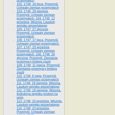
przemyskich
102. 1746, 18 lipca, Przemyśl.
Uchwały ziemian przemyskich
103. 1746, 29 sierpnia,
Przemyśl. Uchwały ziemian
przemyskich. 104. 1746, 12
września, Wisznia. Laudum
sejmiku wiszeńskiego
105. 1747, 27 stycznia,
Przemyśl. Uchwały ziemian
przemyskich
106. 1747, 17 lipca, Przemyśl.
Uchwały ziemian przemyskich.
107. 1747, 25 września,
Przemyśl. Uchwały ziemian
przemyskich. 108. 1748, 26
stycznia, Przemyśl. Ziemianie
przemyscy limitują zjazd
109. 1748, 11 marca, Przemyśl.
Ziemianie przemyscy limitują
zjazd
110. 1748, 6 maja, Przemyśl.
Uchwały ziemian przemyskich
111. 1748, 19 sierpnia, Wisznia.
Laudum sejmiku wiszeńskiego
112. 1748, 19 sierpnia, Wisznia.
Instrukcya sejmiku posłom na
sejm
113. 1748, 10 września, Wisznia.
Laudum sejmiku wiszeńskiego
114. 1748, 23 września,
Przemyśl. Uchwały ziemian