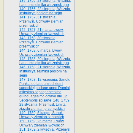
139. 1756, 23 sierpnia, Wisznia.
Laudum sejmiku wiszeńskiego
140. 1756, 23 sierpnia, Wisznia.
Instrukcya posłom na sejm
141. 1757, 31 stycznia,
Przemyśl. Uchwały ziemian
przemyskich
142. 1757, 21 marca Lwów.
Uchwały ziemian lwowskich
143. 1758, 30 stycznia,
Przemyśl. Uchwały ziemian
przemyskich
144. 1758, 6 marca, Lwów.
Uchwały ziemian lwowskich
145. 1758, 20 sierpnia, Wisznia.
Laudum sejmiku wiszeńskiego
146. 1758, 21 sierpnia, Wisznia.
Instrukcya sejmiku posłom na
sejm
147. 1758, 12 września, Sanok.
Punkta do laudum od ziemi
sanockiej podane anno Domini
milesimo septingentesimo
quinquagesimo octavo die 12
Septembris spisane. 148. 1759,
29 stycznia, Przemyśl. Limita
zjazdu ziemian przemyskich
149. 1759, 5 lutego, Sanok.
Uchwały ziemian sanockich
150. 1759, 26 marca, Lwów.
Uchwały ziemian lwowskich
151. 1759, 2 kwietnia, Przemyśl.