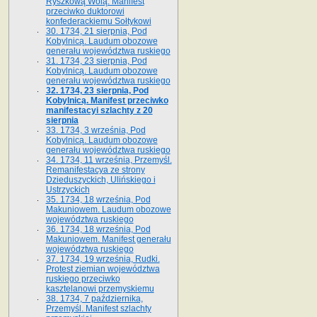
Ryszkową Wolą. Manifest
przeciwko duktorowi
konfederackiemu Sołtykowi
30. 1734, 21 sierpnia, Pod
Kobylnicą. Laudum obozowe
generału województwa ruskiego
31. 1734, 23 sierpnia, Pod
Kobylnicą. Laudum obozowe
generału województwa ruskiego
32. 1734, 23 sierpnia, Pod
Kobylnicą. Manifest przeciwko
manifestacyi szlachty z 20
sierpnia
33. 1734, 3 września, Pod
Kobylnicą. Laudum obozowe
generału województwa ruskiego
34. 1734, 11 września, Przemyśl.
Remanifestacya ze strony
Dzieduszyckich, Ulińskiego i
Ustrzyckich
35. 1734, 18 września, Pod
Makuniowem. Laudum obozowe
województwa ruskiego
36. 1734, 18 września, Pod
Makuniowem. Manifest generału
województwa ruskiego
37. 1734, 19 września, Rudki.
Protest ziemian województwa
ruskiego przeciwko
kasztelanowi przemyskiemu
38. 1734, 7 października,
Przemyśl. Manifest szlachty