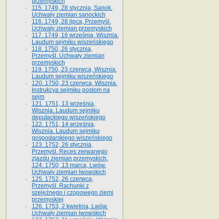
przemyskich
115. 1749, 28 stycznia, Sanok.
Uchwały ziemian sanockich
116. 1749, 28 lipca, Przemyśl.
Uchwały ziemian przemyskich
117. 1749, 16 września, Wisznia.
Laudum sejmiku wiszeńskiego
118. 1750, 26 stycznia,
Przemyśl. Uchwały ziemian
przemyskich
119. 1750, 23 czerwca, Wisznia.
Laudum sejmiku wiszeńskiego
120. 1750, 23 czerwca, Wisznia.
Instrukcya sejmiku posłom na
sejm
121. 1751, 13 września,
Wisznia. Laudum sejmiku
deputackiego wiszeńskiego
122. 1751, 14 września,
Wisznia. Laudum sejmiku
gospodarskiego wiszeńskiego
123. 1752, 26 stycznia,
Przemyśl. Reces zerwanego
zjazdu ziemian przemyskich.
124. 1750, 13 marca, Lwów.
Uchwały ziemian lwowskich
125. 1752, 26 czerwca,
Przemyśl. Rachunki z
szelężnego i czopowego ziemi
przemyskiej
126. 1753, 2 kwietnia, Lwów.
Uchwały ziemian lwowskich