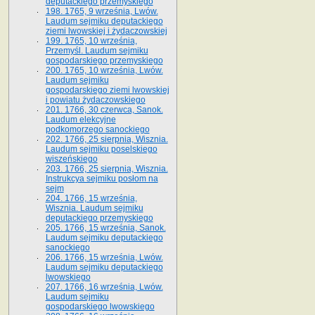
deputackiego przemyskiego
198. 1765, 9 września, Lwów.
Laudum sejmiku deputackiego
ziemi lwowskiej i żydaczowskiej
199. 1765, 10 września,
Przemyśl. Laudum sejmiku
gospodarskiego przemyskiego
200. 1765, 10 września, Lwów.
Laudum sejmiku
gospodarskiego ziemi lwowskiej
i powiatu żydaczowskiego
201. 1766, 30 czerwca, Sanok.
Laudum elekcyjne
podkomorzego sanockiego
202. 1766, 25 sierpnia, Wisznia.
Laudum sejmiku poselskiego
wiszeńskiego
203. 1766, 25 sierpnia, Wisznia.
Instrukcya sejmiku posłom na
sejm
204. 1766, 15 września,
Wisznia. Laudum sejmiku
deputackiego przemyskiego
205. 1766, 15 września, Sanok.
Laudum sejmiku deputackiego
sanockiego
206. 1766, 15 września, Lwów.
Laudum sejmiku deputackiego
lwowskiego
207. 1766, 16 września, Lwów.
Laudum sejmiku
gospodarskiego lwowskiego