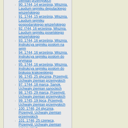
ziemian przemyskich
90. 1744, 14 września, Wisznia.
Laudum sejmiku deputackiego
wiszeńskiego
91. 1744, 15 września, Wisznia.
Laudum sejmiku
gospodarskiego wiszeńskiego
92. l744, 16 września, Wisznia.
Laudum sejmiku poselskiego
wiszeńskiego
93. 1744, 16 września, Wisznia.
Instrukcya sejmiku posłom na
sejm
94. 1744, 16 września, Wisznia.
Instrukcya sejmiku posłom do
prymasa
95. 1744, 16 września, Wisznia.
Instrukcya sejmiku posłom do
biskupa krakowskiego
96. 1745, 25 stycznia, Przemyśl.
Uchwały ziemian przemyskich
97. 1744, 18 marca, Sanok.
Uchwały ziemian sanockich
98. 1745, 29 marca, Przemyśl.
Uchwały ziemian przemyskich
99. 1745, 19 lipca, Przemyśl.
Uchwały ziemian przemyskich
100. 1746, 24 stycznia,
Przemyśl. Uchwały ziemian
przemyskich
101. 1746, 25 czerwca,
Przemyśl. Uchwały ziemian