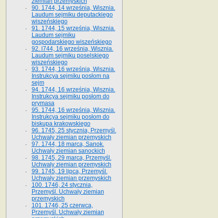
ziemian przemyskich
90. 1744, 14 września, Wisznia.
Laudum sejmiku deputackiego
wiszeńskiego
91. 1744, 15 września, Wisznia.
Laudum sejmiku
gospodarskiego wiszeńskiego
92. l744, 16 września, Wisznia.
Laudum sejmiku poselskiego
wiszeńskiego
93. 1744, 16 września, Wisznia.
Instrukcya sejmiku posłom na
sejm
94. 1744, 16 września, Wisznia.
Instrukcya sejmiku posłom do
prymasa
95. 1744, 16 września, Wisznia.
Instrukcya sejmiku posłom do
biskupa krakowskiego
96. 1745, 25 stycznia, Przemyśl.
Uchwały ziemian przemyskich
97. 1744, 18 marca, Sanok.
Uchwały ziemian sanockich
98. 1745, 29 marca, Przemyśl.
Uchwały ziemian przemyskich
99. 1745, 19 lipca, Przemyśl.
Uchwały ziemian przemyskich
100. 1746, 24 stycznia,
Przemyśl. Uchwały ziemian
przemyskich
101. 1746, 25 czerwca,
Przemyśl. Uchwały ziemian