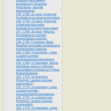
obierają marszałkiem
konfederacyi Ignacego
Potockiego, starostę
kaniowskiego
245. 1769, 22 maja, Przemyśl.
Konfederacya ziemi przemyskiej
246. 1769, 23 maja, Przemyśl.
Uniwersał marszałka
konfederacyi ziemi przemyskiej
247. 1769, 30 maja, Wisznia.
Konfederacya ziemian
województwa ruskiego
248. 1769, 6 czerwca, Busk.
Manifest marszałka konfederacyi
województwa ruskiego
249. 1769, 14 września, Lwów.
Laudum sejmiku
gospodarskiego lwowskiego
250. 1769, 13 listopada, Sanok.
Ziemianie sanoccy obierają
marszałkiem konfederacyi Filipa
Radzimińskiego
251. 1770, 14 września,
Przemyśl. Laudum ziemian
przemyskich
252. 1770, 14 września, Lwów.
Laudum sejmiku
gospodarskiego lwowskiego
253. 1770, 11 października,
Przemyśl. Laudum ziemian
przemyskich
254. 1770, 16 listopada, Lwów.