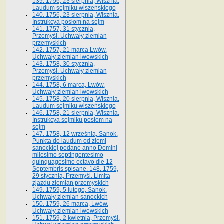
139. 1756, 23 sierpnia, Wisznia.
Laudum sejmiku wiszeńskiego
140. 1756, 23 sierpnia, Wisznia.
Instrukcya posłom na sejm
141. 1757, 31 stycznia,
Przemyśl. Uchwały ziemian
przemyskich
142. 1757, 21 marca Lwów.
Uchwały ziemian lwowskich
143. 1758, 30 stycznia,
Przemyśl. Uchwały ziemian
przemyskich
144. 1758, 6 marca, Lwów.
Uchwały ziemian lwowskich
145. 1758, 20 sierpnia, Wisznia.
Laudum sejmiku wiszeńskiego
146. 1758, 21 sierpnia, Wisznia.
Instrukcya sejmiku posłom na
sejm
147. 1758, 12 września, Sanok.
Punkta do laudum od ziemi
sanockiej podane anno Domini
milesimo septingentesimo
quinquagesimo octavo die 12
Septembris spisane. 148. 1759,
29 stycznia, Przemyśl. Limita
zjazdu ziemian przemyskich
149. 1759, 5 lutego, Sanok.
Uchwały ziemian sanockich
150. 1759, 26 marca, Lwów.
Uchwały ziemian lwowskich
151. 1759, 2 kwietnia, Przemyśl.