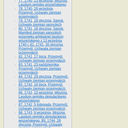
77. 1740, 13 września, Wisznia.
Laudum sejmiku wiszeńskiego
78. 1740, 26 września,
Przemyśl. Uchwały ziemian
przemyskich
79. 1741, 18 stycznia, Sanok.
Uchwały ziemian sanockich
80. 1741, 18 stycznia, Sanok.
Manifest ziemian sanockich
przeciwko artykułowi laudum
wiszeńskiego z 13 wrze­śnia
1740 r. 81. 1741, 30 stycznia,
Przemyśl. Uchwała ziemian
przemyskich
82. 1741, 17 lipca, Przemyśl.
Uchwały ziemian przemyskich
83. 1741, 23 października,
Przemyśl. Uchwały ziemian
przemyskich
84. 1742, 29 stycznia, Przemyśl.
Uchwały ziemian przemyskich
85. 1742, 16 lipca, Przemyśl.
Uchwały ziemian przemyskich.
86. 1742, 10 września, Wisznia.
Laudum sejmiku deputackiego
wiszeńskiego
87. 1742, 5 listopada, Przemyśl.
Uchwały ziemian przemyskich
88. 1743, 9 września, Wisznia.
Laudum sejmiku deputackiego
wiszeńskiego. 89. 1744, 28
stycznia, Przemyśl. Uchwały