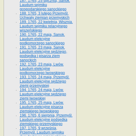
187. 1765, 25 stycznia, Sanok.
Laudum sejmiku
gospodarskiego sanockiego
188. 1765, 3 lutego Przemyśl.
Uchwały ziemian przemyskich
189. 1765, 22 kwietnia, Wisznia.
Laudum sejmiku relacyjnego
wiszeńskiego
190. 1765, 22 maja, Sanok.
Laudum elekcyjne
podkomorzego sanockiego
191. 1765, 23 maja, Sanok.
Laudum elekcyjne sędziego,
podsędka i pisarza ziem
sanockich
192. 1765, 23 maja, Lwów.
Laudum elekcyjne
podkomorzego lwowskiego
193. 1765, 24 maja, Przemyśl.
Laudum elekcyjne sędziego
ziemi przemyskiej
194. 1765, 24 maja, Lwów.
Laudum elekcyjne sędziego
ziemi lwowskiej
195. 1765, 25 maja, Lwów.
Laudum elekcyjne pisarza
ziemskiego lwowskiego
196. 1765, 6 sierpnia, Przemyśl.
Laudum elekcyjne podsędka
ziemskiego przemyskiego
197. 1765, 9 września,
Przemyśl. Laudum sejmiku