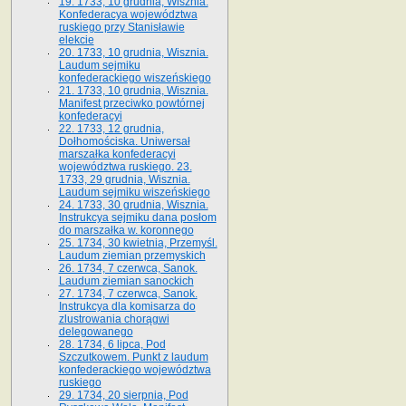
19. 1733, 10 grudnia, Wisznia.
Konfederacya województwa
ruskiego przy Stanisławie
elekcie
20. 1733, 10 grudnia, Wisznia.
Laudum sejmiku
konfederackiego wiszeńskiego
21. 1733, 10 grudnia, Wisznia.
Manifest przeciwko powtórnej
konfederacyi
22. 1733, 12 grudnia,
Dołhomościska. Uniwersał
marszałka konfederacyi
województwa ruskiego. 23.
1733, 29 grudnia, Wisznia.
Laudum sejmiku wiszeńskiego
24. 1733, 30 grudnia, Wisznia.
Instrukcya sejmiku dana posłom
do marszałka w. koronnego
25. 1734, 30 kwietnia, Przemyśl.
Laudum ziemian przemyskich
26. 1734, 7 czerwca, Sanok.
Laudum ziemian sanockich
27. 1734, 7 czerwca, Sanok.
Instrukcya dla komisarza do
zlustrowania chorągwi
delegowanego
28. 1734, 6 lipca, Pod
Szczutkowem. Punkt z laudum
konfederackiego województwa
ruskiego
29. 1734, 20 sierpnia, Pod