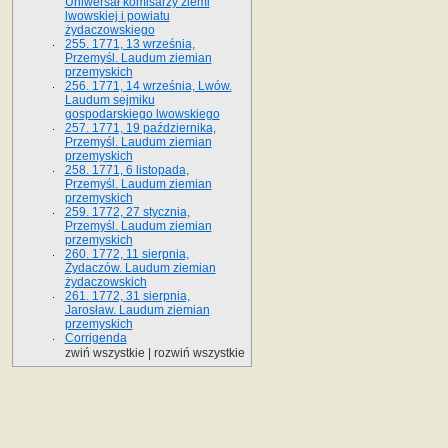
Uniwersał komisarzy ziemi
lwowskiej i powiatu
żydaczowskiego
255. 1771, 13 września,
Przemyśl. Laudum ziemian
przemyskich
256. 1771, 14 września, Lwów.
Laudum sejmiku
gospodarskiego lwowskiego
257. 1771, 19 października,
Przemyśl. Laudum ziemian
przemyskich
258. 1771, 6 listopada,
Przemyśl. Laudum ziemian
przemyskich
259. 1772, 27 stycznia,
Przemyśl. Laudum ziemian
przemyskich
260. 1772, 11 sierpnia,
Żydaczów. Laudum ziemian
żydaczowskich
261. 1772, 31 sierpnia,
Jarosław. Laudum ziemian
przemyskich
Corrigenda
zwiń wszystkie
|
rozwiń wszystkie