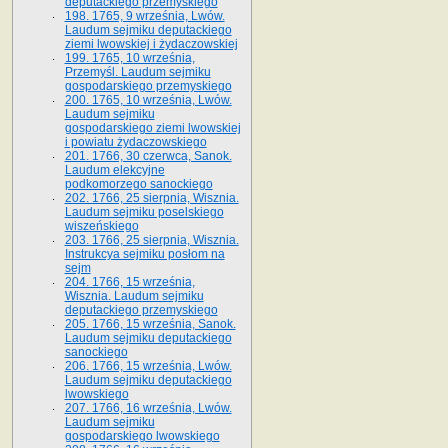
deputackiego przemyskiego
198. 1765, 9 września, Lwów.
Laudum sejmiku deputackiego
ziemi lwowskiej i żydaczowskiej
199. 1765, 10 września,
Przemyśl. Laudum sejmiku
gospodarskiego przemyskiego
200. 1765, 10 września, Lwów.
Laudum sejmiku
gospodarskiego ziemi lwowskiej
i powiatu żydaczowskiego
201. 1766, 30 czerwca, Sanok.
Laudum elekcyjne
podkomorzego sanockiego
202. 1766, 25 sierpnia, Wisznia.
Laudum sejmiku poselskiego
wiszeńskiego
203. 1766, 25 sierpnia, Wisznia.
Instrukcya sejmiku posłom na
sejm
204. 1766, 15 września,
Wisznia. Laudum sejmiku
deputackiego przemyskiego
205. 1766, 15 września, Sanok.
Laudum sejmiku deputackiego
sanockiego
206. 1766, 15 września, Lwów.
Laudum sejmiku deputackiego
lwowskiego
207. 1766, 16 września, Lwów.
Laudum sejmiku
gospodarskiego lwowskiego