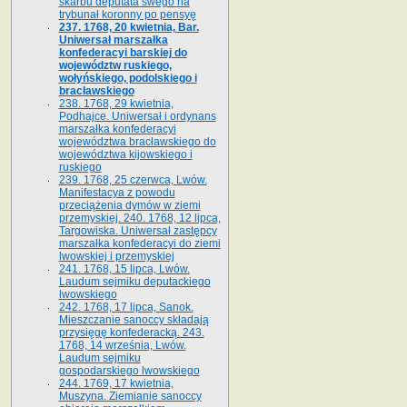
skarbu deputata swego na
trybunał koronny po pensyę
237. 1768, 20 kwietnia, Bar.
Uniwersał marszałka
konfederacyi barskiej do
województw ruskiego,
wołyńskiego, podolskiego i
bracławskiego
238. 1768, 29 kwietnia,
Podhajce. Uniwersał i ordynans
marszałka konfederacyi
województwa bracławskiego do
wo­jewództwa kijowskiego i
ruskiego
239. 1768, 25 czerwca, Lwów.
Manifestacya z powodu
przeciążenia dymów w ziemi
przemyskiej. 240. 1768, 12 lipca,
Targowiska. Uniwersał zastępcy
marszałka konfederacyi do ziemi
lwowskiej i przemyskiej
241. 1768, 15 lipca, Lwów.
Laudum sejmiku deputackiego
lwowskiego
242. 1768, 17 lipca, Sanok.
Mieszczanie sanoccy składają
przysięgę konfederacką. 243.
1768, 14 września, Lwów.
Laudum sejmiku
gospodarskiego lwowskiego
244. 1769, 17 kwietnia,
Muszyna. Ziemianie sanoccy