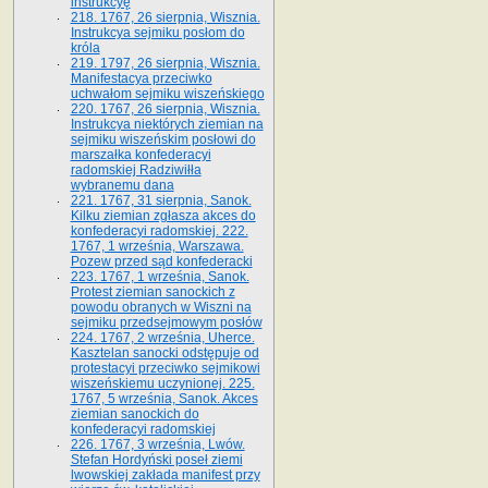
instrukcyę
218. 1767, 26 sierpnia, Wisznia.
Instrukcya sejmiku posłom do
króla
219. 1797, 26 sierpnia, Wisznia.
Manifestacya przeciwko
uchwałom sejmiku wiszeńskiego
220. 1767, 26 sierpnia, Wisznia.
Instrukcya niektórych ziemian na
sejmiku wiszeńskim posłowi do
marszałka konfe­deracyi
radomskiej Radziwiłła
wybranemu dana
221. 1767, 31 sierpnia, Sanok.
Kilku ziemian zgłasza akces do
konfederacyi radomskiej. 222.
1767, 1 września, Warszawa.
Pozew przed sąd konfederacki
223. 1767, 1 września, Sanok.
Protest ziemian sanockich z
powodu obranych w Wiszni na
sejmiku przedsejmo­wym posłów
224. 1767, 2 września, Uherce.
Kasztelan sanocki odstępuje od
protestacyi przeciwko sejmikowi
wiszeńskiemu uczynionej. 225.
1767, 5 września, Sanok. Akces
ziemian sanockich do
konfederacyi radomskiej
226. 1767, 3 września, Lwów.
Stefan Hordyński poseł ziemi
lwowskiej zakłada manifest przy