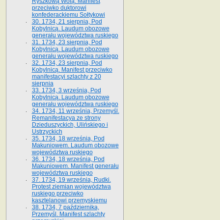
Ryszkową Wolą. Manifest
przeciwko duktorowi
konfederackiemu Sołtykowi
30. 1734, 21 sierpnia, Pod
Kobylnicą. Laudum obozowe
generału województwa ruskiego
31. 1734, 23 sierpnia, Pod
Kobylnicą. Laudum obozowe
generału województwa ruskiego
32. 1734, 23 sierpnia, Pod
Kobylnicą. Manifest przeciwko
manifestacyi szlachty z 20
sierpnia
33. 1734, 3 września, Pod
Kobylnicą. Laudum obozowe
generału województwa ruskiego
34. 1734, 11 września, Przemyśl.
Remanifestacya ze strony
Dzieduszyckich, Ulińskiego i
Ustrzyckich
35. 1734, 18 września, Pod
Makuniowem. Laudum obozowe
województwa ruskiego
36. 1734, 18 września, Pod
Makuniowem. Manifest generału
województwa ruskiego
37. 1734, 19 września, Rudki.
Protest ziemian województwa
ruskiego przeciwko
kasztelanowi przemyskiemu
38. 1734, 7 października,
Przemyśl. Manifest szlachty