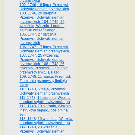
przemyskich
102. 1746, 18 lipca, Przemyśl.
Uchwały ziemian przemyskich
103. 1746, 29 sierpnia,
Przemyśl. Uchwały ziemian
przemyskich. 104. 1746, 12
września, Wisznia. Laudum
sejmiku wiszeńskiego
105. 1747, 27 stycznia,
Przemyśl. Uchwały ziemian
przemyskich
106. 1747, 17 lipca, Przemyśl.
Uchwały ziemian przemyskich.
107. 1747, 25 września,
Przemyśl. Uchwały ziemian
przemyskich. 108. 1748, 26
stycznia, Przemyśl. Ziemianie
przemyscy limitują zjazd
109. 1748, 11 marca, Przemyśl.
Ziemianie przemyscy limitują
zjazd
110. 1748, 6 maja, Przemyśl.
Uchwały ziemian przemyskich
111. 1748, 19 sierpnia, Wisznia.
Laudum sejmiku wiszeńskiego
112. 1748, 19 sierpnia, Wisznia.
Instrukcya sejmiku posłom na
sejm
113. 1748, 10 września, Wisznia.
Laudum sejmiku wiszeńskiego
114. 1748, 23 września,
Przemyśl. Uchwały ziemian