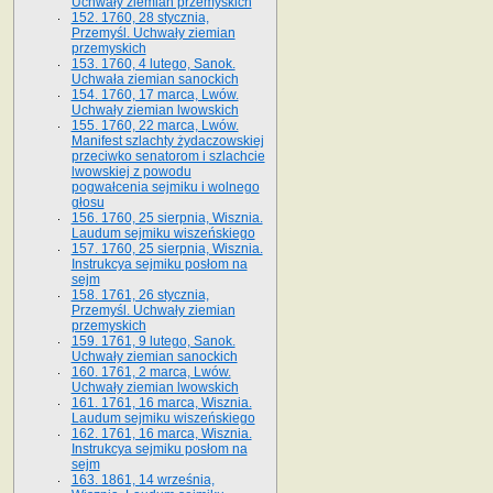
Uchwały ziemian przemyskich
152. 1760, 28 stycznia,
Przemyśl. Uchwały ziemian
przemyskich
153. 1760, 4 lutego, Sanok.
Uchwała ziemian sanockich
154. 1760, 17 marca, Lwów.
Uchwały ziemian lwowskich
155. 1760, 22 marca, Lwów.
Manifest szlachty żydaczowskiej
przeciwko senatorom i szlachcie
lwowskiej z po­wodu
pogwałcenia sejmiku i wolnego
głosu
156. 1760, 25 sierpnia, Wisznia.
Laudum sejmiku wiszeńskiego
157. 1760, 25 sierpnia, Wisznia.
Instrukcya sejmiku posłom na
sejm
158. 1761, 26 stycznia,
Przemyśl. Uchwały ziemian
przemyskich
159. 1761, 9 lutego, Sanok.
Uchwały ziemian sanockich
160. 1761, 2 marca, Lwów.
Uchwały ziemian lwowskich
161. 1761, 16 marca, Wisznia.
Laudum sejmiku wiszeńskiego
162. 1761, 16 marca, Wisznia.
Instrukcya sejmiku posłom na
sejm
163. 1861, 14 września,