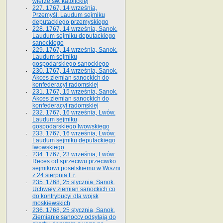
wierze św. ka­tolickiej
227. 1767, 14 września,
Przemyśl. Laudum sejmiku
deputackiego przemyskiego
228. 1767, 14 września, Sanok.
Laudum sejmiku deputackiego
sanockiego
229. 1767, 14 września, Sanok.
Laudum sejmiku
gospodarskiego sanockiego
230. 1767, 14 września, Sanok.
Akces ziemian sanockich do
konfederacyi radomskiej
231. 1767, 15 września, Sanok.
Akces ziemian sanockich do
konfederacyi radomskiej
232. 1767, 16 września, Lwów.
Laudum sejmiku
gospodarskiego lwowskiego
233. 1767, 16 września, Lwów.
Laudum sejmiku deputackiego
lwowskiego
234. 1767, 23 września, Lwów.
Reces od sprzeciwu przeciwko
sejmikowi poselskiemu w Wiszni
z 24 sierpnia t. r.
235. 1768, 25 stycznia, Sanok.
Uchwały ziemian sanockich co
do kontrybucyi dla wojsk
moskiewskich
236. 1768, 25 stycznia, Sanok.
Ziemianie sanoccy odsyłają do