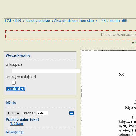
ICM
›
DIR
›
Zasoby polskie
›
Akta grodzkie i ziemskie
›
T. 23
› strona 566
Podstawowym adrese
«
Wyszukiwanie
w książce
szukaj w całej serii
Idź do
strona:
Pobierz pełen tekst
T. 23.txt
Nawigacja