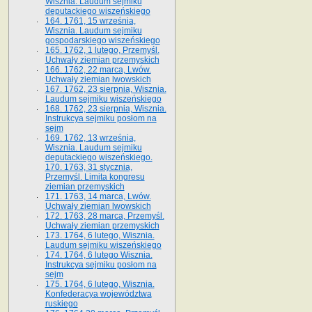
Wisznia. Laudum sejmiku
deputackiego wiszeńskiego
164. 1761, 15 września,
Wisznia. Laudum sejmiku
gospodarskiego wiszeńskiego
165. 1762, 1 lutego, Przemyśl.
Uchwały ziemian przemyskich
166. 1762, 22 marca, Lwów.
Uchwały ziemian lwowskich
167. 1762, 23 sierpnia, Wisznia.
Laudum sejmiku wiszeńskiego
168. 1762, 23 sierpnia, Wisznia.
Instrukcya sejmiku posłom na
sejm
169. 1762, 13 września,
Wisznia. Laudum sejmiku
deputackiego wiszeńskiego.
170. 1763, 31 stycznia,
Przemyśl. Limita kongresu
ziemian przemyskich
171. 1763, 14 marca, Lwów.
Uchwały ziemian lwowskich
172. 1763, 28 marca, Przemyśl.
Uchwały ziemian przemyskich
173. 1764, 6 lutego, Wisznia.
Laudum sejmiku wiszeńskiego
174. 1764, 6 lutego Wisznia.
Instrukcya sejmiku posłom na
sejm
175. 1764, 6 lutego, Wisznia.
Konfederacya województwa
ruskiego