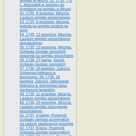
sejmiku w Wiszni. 51. 1735, ? S.
L. Marszałek w. koronny do
dygnitarzy na sejmiku w Wiszni
52. 1735, 9 września, Wisznia.
Laudum sejmiku wiszeńskiego
53. 1735, 9 września, Wisznia.
Instrukcya sejmiku posłom na
sejm
54. 1735, 12 września, Wisznia.
Laudum sejmiku wiszeńskiego
deputackiego
55. 1735, 13 września, Wisznia.
Uchwała ziemian sanockich
powzięta na sejmiku wiszeńskim
56. 1736, 27 lutego, Sanok.
Uchwały ziemian sanockich
57. 1736, 20 kwietnia, Załoźce.
Uniwersał hetmana w.
koronnego. 58. 1736. 20
kwietnia, Załoźce. Odpowiedź
hetmana w. koronnego dana
ziemianom lwowskim
59. 1736, 11 września, Wisznia.
Laudum sejmiku wiszeńskiego
60. 1736, 25 września, Wisznia.
Laudum sejmiku relacyjnego
wiszeńskiego
61. 1737, 4 lutego, Przemyśl.
Uchwały ziemian przemyskich
na sądach skarbowych powzięte
62. 1737, 8 lipca, Przemyśl.
Uchwała ziemian przemyskich