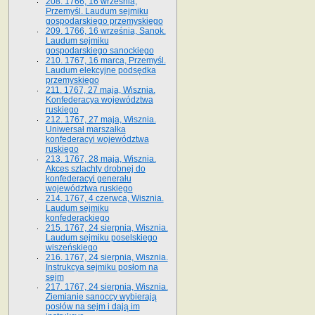
208. 1766, 16 września,
Przemyśl. Laudum sejmiku
gospodarskiego przemyskiego
209. 1766, 16 września, Sanok.
Laudum sejmiku
gospodarskiego sanockiego
210. 1767, 16 marca, Przemyśl.
Laudum elekcyjne podsędka
przemyskiego
211. 1767, 27 maja, Wisznia.
Konfederacya województwa
ruskiego
212. 1767, 27 maja, Wisznia.
Uniwersał marszałka
konfederacyi województwa
ruskiego
213. 1767, 28 maja, Wisznia.
Akces szlachty drobnej do
konfederacyi generału
województwa ruskiego
214. 1767, 4 czerwca, Wisznia.
Laudum sejmiku
konfederackiego
215. 1767, 24 sierpnia, Wisznia.
Laudum sejmiku poselskiego
wiszeńskiego
216. 1767, 24 sierpnia, Wisznia.
Instrukcya sejmiku posłom na
sejm
217. 1767, 24 sierpnia, Wisznia.
Ziemianie sanoccy wybierają
posłów na sejm i dają im