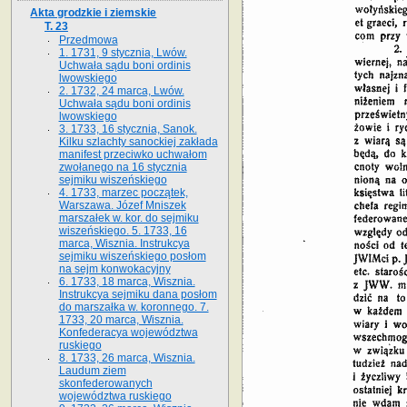
Akta grodzkie i ziemskie
T. 23
Przedmowa
1. 1731, 9 stycznia, Lwów.
Uchwała sądu boni ordinis
lwowskiego
2. 1732, 24 marca, Lwów.
Uchwała sądu boni ordinis
lwowskiego
3. 1733, 16 stycznia, Sanok.
Kilku szlachty sanockiej zakłada
manifest przeciwko uchwałom
zwołanego na 16 stycz­nia
sejmiku wiszeńskiego
4. 1733, marzec początek,
Warszawa. Józef Mniszek
marszałek w. kor. do sejmiku
wiszeńskiego. 5. 1733, 16
marca, Wisznia. Instrukcya
sejmiku wiszeńskiego posłom
na sejm konwokacyjny
6. 1733, 18 marca, Wisznia.
Instrukcya sejmiku dana posłom
do marszałka w. koronnego. 7.
1733, 20 marca, Wisznia.
Konfederacya województwa
ruskiego
8. 1733, 26 marca, Wisznia.
Laudum ziem
skonfederowanych
województwa ruskiego