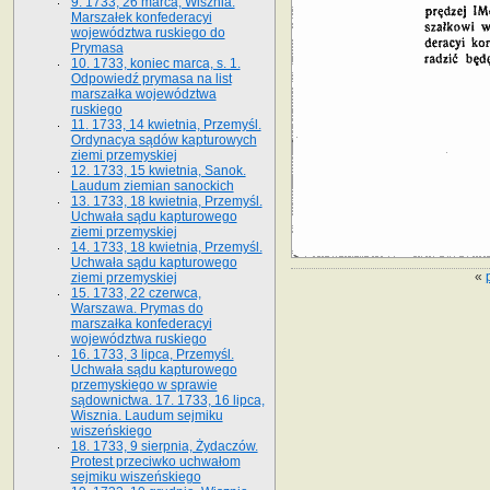
9. 1733, 26 marca, Wisznia.
Marszałek konfederacyi
województwa ruskiego do
Prymasa
10. 1733, koniec marca, s. 1.
Odpowiedź prymasa na list
marszałka województwa
ruskiego
11. 1733, 14 kwietnia, Przemyśl.
Ordynacya sądów kapturowych
ziemi przemyskiej
12. 1733, 15 kwietnia, Sanok.
Laudum ziemian sanockich
13. 1733, 18 kwietnia, Przemyśl.
Uchwała sądu kapturowego
ziemi przemyskiej
14. 1733, 18 kwietnia, Przemyśl.
Uchwała sądu kapturowego
«
ziemi przemyskiej
15. 1733, 22 czerwca,
Warszawa. Prymas do
marszałka konfederacyi
województwa ruskiego
16. 1733, 3 lipca, Przemyśl.
Uchwała sądu kapturowego
przemyskiego w sprawie
sądownictwa. 17. 1733, 16 lipca,
Wisznia. Laudum sejmiku
wiszeńskiego
18. 1733, 9 sierpnia, Żydaczów.
Protest przeciwko uchwałom
sejmiku wiszeńskiego