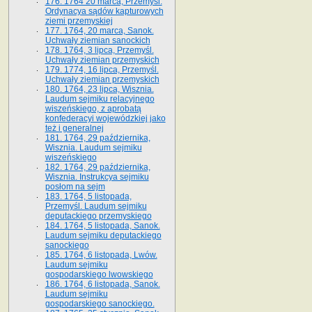
176. 1764 20 marca, Przemyśl.
Ordynacya sądów kapturowych
ziemi przemyskiej
177. 1764, 20 marca, Sanok.
Uchwały ziemian sanockich
178. 1764, 3 lipca, Przemyśl.
Uchwały ziemian przemyskich
179. 1774, 16 lipca, Przemyśl.
Uchwały ziemian przemyskich
180. 1764, 23 lipca, Wisznia.
Laudum sejmiku relacyjnego
wiszeńskiego, z aprobatą
konfederacyi wojewódzkiej jako
też i generalnej
181. 1764, 29 października,
Wisznia. Laudum sejmiku
wiszeńskiego
182. 1764, 29 października,
Wisznia. Instrukcya sejmiku
posłom na sejm
183. 1764, 5 listopada,
Przemyśl. Laudum sejmiku
deputackiego przemyskiego
184. 1764, 5 listopada, Sanok.
Laudum sejmiku deputackiego
sanockiego
185. 1764, 6 listopada, Lwów.
Laudum sejmiku
gospodarskiego lwowskiego
186. 1764, 6 listopada, Sanok.
Laudum sejmiku
gospodarskiego sanockiego.