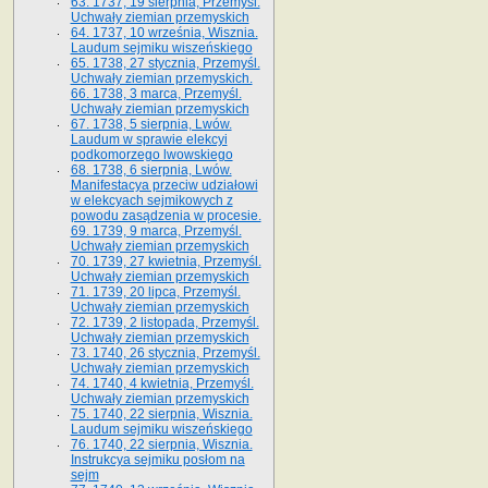
63. 1737, 19 sierpnia, Przemyśl.
Uchwały ziemian przemyskich
64. 1737, 10 września, Wisznia.
Laudum sejmiku wiszeńskiego
65. 1738, 27 stycznia, Przemyśl.
Uchwały ziemian przemyskich­­.
66. 1738, 3 marca, Przemyśl.
Uchwały ziemian przemyskich­
67. 1738, 5 sierpnia, Lwów.
Laudum w sprawie elekcyi
podkomorzego lwowskiego
68. 1738, 6 sierpnia, Lwów.
Manifestacya przeciw udziałowi
w elekcyach sejmikowych z
powodu zasądzenia w procesie.
69. 1739, 9 marca, Przemyśl.
Uchwały ziemian przemyskich
70. 1739, 27 kwietnia, Przemyśl.
Uchwały ziemian przemyskich
71. 1739, 20 lipca, Przemyśl.
Uchwały ziemian przemyskich
72. 1739, 2 listopada, Przemyśl.
Uchwały ziemian przemyskich
73. 1740, 26 stycznia, Przemyśl.
Uchwały ziemian przemyskich
74. 1740, 4 kwietnia, Przemyśl.
Uchwały ziemian przemyskich
75. 1740, 22 sierpnia, Wisznia.
Laudum sejmiku wiszeńskiego
76. 1740, 22 sierpnia, Wisznia.
Instrukcya sejmiku posłom na
sejm