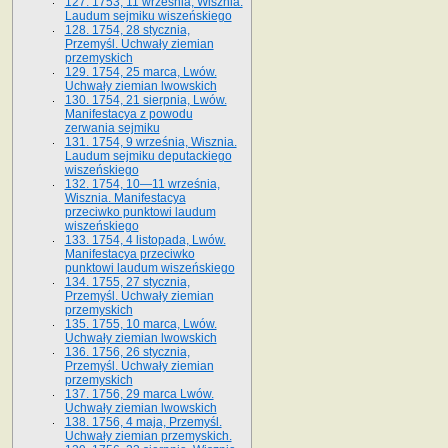
127. 1753, 11 września, Wisznia.
Laudum sejmiku wiszeńskiego
128. 1754, 28 stycznia,
Przemyśl. Uchwały ziemian
przemyskich
129. 1754, 25 marca, Lwów.
Uchwały ziemian lwowskich
130. 1754, 21 sierpnia, Lwów.
Manifestacya z powodu
zerwania sejmiku
131. 1754, 9 września, Wisznia.
Laudum sejmiku deputackiego
wiszeńskiego
132. 1754, 10—11 września,
Wisznia. Manifestacya
przeciwko punktowi laudum
wiszeńskiego
133. 1754, 4 listopada, Lwów.
Manifestacya przeciwko
punktowi laudum wiszeńskiego
134. 1755, 27 stycznia,
Przemyśl. Uchwały ziemian
przemyskich
135. 1755, 10 marca, Lwów.
Uchwały ziemian lwowskich
136. 1756, 26 stycznia,
Przemyśl. Uchwały ziemian
przemyskich
137. 1756, 29 marca Lwów.
Uchwały ziemian lwowskich
138. 1756, 4 maja, Przemyśl.
Uchwały ziemian przemyskich.