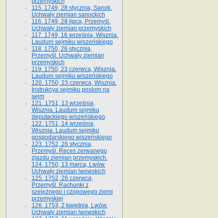
przemyskich
115. 1749, 28 stycznia, Sanok.
Uchwały ziemian sanockich
116. 1749, 28 lipca, Przemyśl.
Uchwały ziemian przemyskich
117. 1749, 16 września, Wisznia.
Laudum sejmiku wiszeńskiego
118. 1750, 26 stycznia,
Przemyśl. Uchwały ziemian
przemyskich
119. 1750, 23 czerwca, Wisznia.
Laudum sejmiku wiszeńskiego
120. 1750, 23 czerwca, Wisznia.
Instrukcya sejmiku posłom na
sejm
121. 1751, 13 września,
Wisznia. Laudum sejmiku
deputackiego wiszeńskiego
122. 1751, 14 września,
Wisznia. Laudum sejmiku
gospodarskiego wiszeńskiego
123. 1752, 26 stycznia,
Przemyśl. Reces zerwanego
zjazdu ziemian przemyskich.
124. 1750, 13 marca, Lwów.
Uchwały ziemian lwowskich
125. 1752, 26 czerwca,
Przemyśl. Rachunki z
szelężnego i czopowego ziemi
przemyskiej
126. 1753, 2 kwietnia, Lwów.
Uchwały ziemian lwowskich