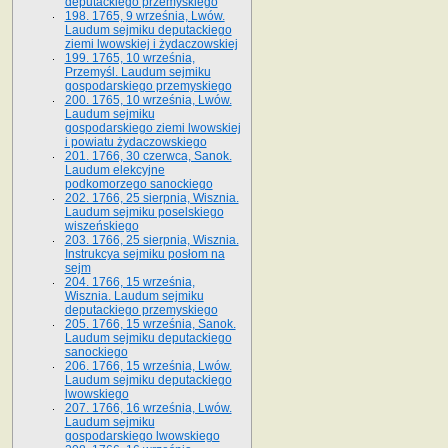
deputackiego przemyskiego
198. 1765, 9 września, Lwów.
Laudum sejmiku deputackiego
ziemi lwowskiej i żydaczowskiej
199. 1765, 10 września,
Przemyśl. Laudum sejmiku
gospodarskiego przemyskiego
200. 1765, 10 września, Lwów.
Laudum sejmiku
gospodarskiego ziemi lwowskiej
i powiatu żydaczowskiego
201. 1766, 30 czerwca, Sanok.
Laudum elekcyjne
podkomorzego sanockiego
202. 1766, 25 sierpnia, Wisznia.
Laudum sejmiku poselskiego
wiszeńskiego
203. 1766, 25 sierpnia, Wisznia.
Instrukcya sejmiku posłom na
sejm
204. 1766, 15 września,
Wisznia. Laudum sejmiku
deputackiego przemyskiego
205. 1766, 15 września, Sanok.
Laudum sejmiku deputackiego
sanockiego
206. 1766, 15 września, Lwów.
Laudum sejmiku deputackiego
lwowskiego
207. 1766, 16 września, Lwów.
Laudum sejmiku
gospodarskiego lwowskiego