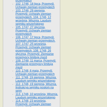
przemyskich
102. 1746, 18 lipca, Przemyśl.
Uchwały ziemian przemyskich
103. 1746, 29 sierpnia,
Przemyśl. Uchwały ziemian
przemyskich. 104. 1746, 12
września, Wisznia. Laudum
sejmiku wiszeńskiego
105. 1747, 27 stycznia,
Przemyśl. Uchwały ziemian
przemyskich
106. 1747, 17 lipca, Przemyśl.
Uchwały ziemian przemyskich.
107. 1747, 25 września,
Przemyśl. Uchwały ziemian
przemyskich. 108. 1748, 26
stycznia, Przemyśl. Ziemianie
przemyscy limitują zjazd
109. 1748, 11 marca, Przemyśl.
Ziemianie przemyscy limitują
zjazd
110. 1748, 6 maja, Przemyśl.
Uchwały ziemian przemyskich
111. 1748, 19 sierpnia, Wisznia.
Laudum sejmiku wiszeńskiego
112. 1748, 19 sierpnia, Wisznia.
Instrukcya sejmiku posłom na
sejm
113. 1748, 10 września, Wisznia.
Laudum sejmiku wiszeńskiego
114. 1748, 23 września,
Przemyśl. Uchwały ziemian