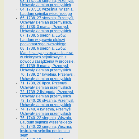
63. 1737, 19 sierpnia, Przemyśl.
Uchwały ziemian przemyskich
64. 1737, 10 września, Wisznia.
Laudum sejmiku wiszeńskiego
65. 1738, 27 stycznia, Przemyśl.
Uchwały ziemian przemyskich­­.
66. 1738, 3 marca, Przemyśl.
Uchwały ziemian przemyskich­
67. 1738, 5 sierpnia, Lwów.
Laudum w sprawie elekcyi
podkomorzego lwowskiego
68. 1738, 6 sierpnia, Lwów.
Manifestacya przeciw udziałowi
w elekcyach sejmikowych z
powodu zasądzenia w procesie.
69. 1739, 9 marca, Przemyśl.
Uchwały ziemian przemyskich
70. 1739, 27 kwietnia, Przemyśl.
Uchwały ziemian przemyskich
71. 1739, 20 lipca, Przemyśl.
Uchwały ziemian przemyskich
72. 1739, 2 listopada, Przemyśl.
Uchwały ziemian przemyskich
73. 1740, 26 stycznia, Przemyśl.
Uchwały ziemian przemyskich
74. 1740, 4 kwietnia, Przemyśl.
Uchwały ziemian przemyskich
75. 1740, 22 sierpnia, Wisznia.
Laudum sejmiku wiszeńskiego
76. 1740, 22 sierpnia, Wisznia.
Instrukcya sejmiku posłom na
sejm