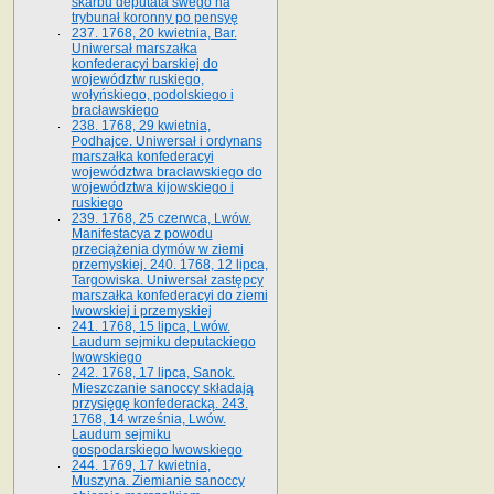
skarbu deputata swego na
trybunał koronny po pensyę
237. 1768, 20 kwietnia, Bar.
Uniwersał marszałka
konfederacyi barskiej do
województw ruskiego,
wołyńskiego, podolskiego i
bracławskiego
238. 1768, 29 kwietnia,
Podhajce. Uniwersał i ordynans
marszałka konfederacyi
województwa bracławskiego do
wo­jewództwa kijowskiego i
ruskiego
239. 1768, 25 czerwca, Lwów.
Manifestacya z powodu
przeciążenia dymów w ziemi
przemyskiej. 240. 1768, 12 lipca,
Targowiska. Uniwersał zastępcy
marszałka konfederacyi do ziemi
lwowskiej i przemyskiej
241. 1768, 15 lipca, Lwów.
Laudum sejmiku deputackiego
lwowskiego
242. 1768, 17 lipca, Sanok.
Mieszczanie sanoccy składają
przysięgę konfederacką. 243.
1768, 14 września, Lwów.
Laudum sejmiku
gospodarskiego lwowskiego
244. 1769, 17 kwietnia,
Muszyna. Ziemianie sanoccy