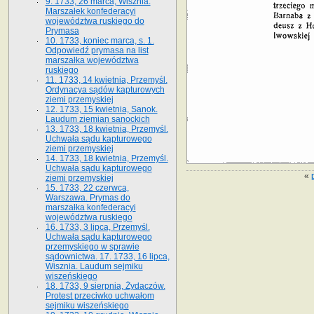
9. 1733, 26 marca, Wisznia.
Marszałek konfederacyi
województwa ruskiego do
Prymasa
10. 1733, koniec marca, s. 1.
Odpowiedź prymasa na list
marszałka województwa
ruskiego
11. 1733, 14 kwietnia, Przemyśl.
Ordynacya sądów kapturowych
ziemi przemyskiej
12. 1733, 15 kwietnia, Sanok.
Laudum ziemian sanockich
13. 1733, 18 kwietnia, Przemyśl.
Uchwała sądu kapturowego
ziemi przemyskiej
14. 1733, 18 kwietnia, Przemyśl.
Uchwała sądu kapturowego
«
ziemi przemyskiej
15. 1733, 22 czerwca,
Warszawa. Prymas do
marszałka konfederacyi
województwa ruskiego
16. 1733, 3 lipca, Przemyśl.
Uchwała sądu kapturowego
przemyskiego w sprawie
sądownictwa. 17. 1733, 16 lipca,
Wisznia. Laudum sejmiku
wiszeńskiego
18. 1733, 9 sierpnia, Żydaczów.
Protest przeciwko uchwałom
sejmiku wiszeńskiego