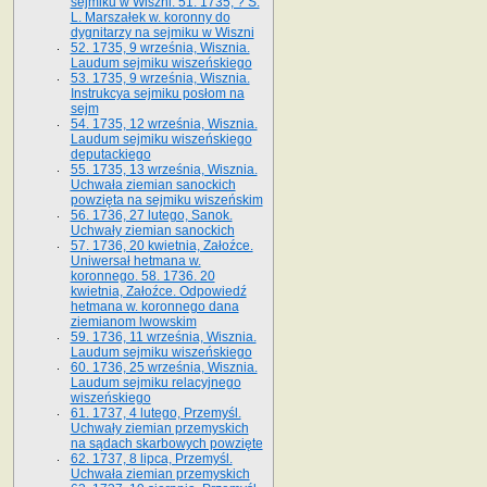
sejmiku w Wiszni. 51. 1735, ? S.
L. Marszałek w. koronny do
dygnitarzy na sejmiku w Wiszni
52. 1735, 9 września, Wisznia.
Laudum sejmiku wiszeńskiego
53. 1735, 9 września, Wisznia.
Instrukcya sejmiku posłom na
sejm
54. 1735, 12 września, Wisznia.
Laudum sejmiku wiszeńskiego
deputackiego
55. 1735, 13 września, Wisznia.
Uchwała ziemian sanockich
powzięta na sejmiku wiszeńskim
56. 1736, 27 lutego, Sanok.
Uchwały ziemian sanockich
57. 1736, 20 kwietnia, Załoźce.
Uniwersał hetmana w.
koronnego. 58. 1736. 20
kwietnia, Załoźce. Odpowiedź
hetmana w. koronnego dana
ziemianom lwowskim
59. 1736, 11 września, Wisznia.
Laudum sejmiku wiszeńskiego
60. 1736, 25 września, Wisznia.
Laudum sejmiku relacyjnego
wiszeńskiego
61. 1737, 4 lutego, Przemyśl.
Uchwały ziemian przemyskich
na sądach skarbowych powzięte
62. 1737, 8 lipca, Przemyśl.
Uchwała ziemian przemyskich