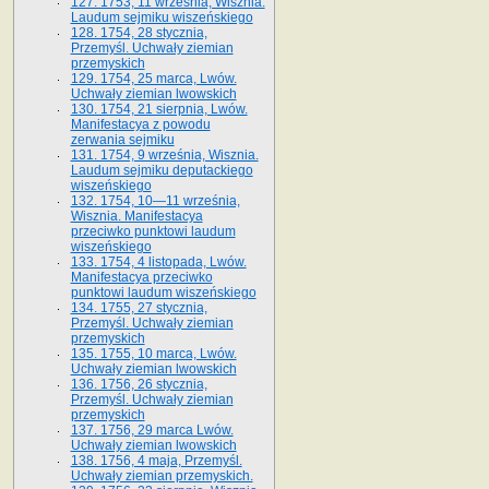
127. 1753, 11 września, Wisznia.
Laudum sejmiku wiszeńskiego
128. 1754, 28 stycznia,
Przemyśl. Uchwały ziemian
przemyskich
129. 1754, 25 marca, Lwów.
Uchwały ziemian lwowskich
130. 1754, 21 sierpnia, Lwów.
Manifestacya z powodu
zerwania sejmiku
131. 1754, 9 września, Wisznia.
Laudum sejmiku deputackiego
wiszeńskiego
132. 1754, 10—11 września,
Wisznia. Manifestacya
przeciwko punktowi laudum
wiszeńskiego
133. 1754, 4 listopada, Lwów.
Manifestacya przeciwko
punktowi laudum wiszeńskiego
134. 1755, 27 stycznia,
Przemyśl. Uchwały ziemian
przemyskich
135. 1755, 10 marca, Lwów.
Uchwały ziemian lwowskich
136. 1756, 26 stycznia,
Przemyśl. Uchwały ziemian
przemyskich
137. 1756, 29 marca Lwów.
Uchwały ziemian lwowskich
138. 1756, 4 maja, Przemyśl.
Uchwały ziemian przemyskich.