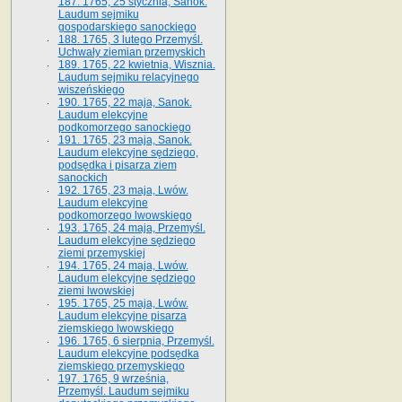
187. 1765, 25 stycznia, Sanok.
Laudum sejmiku
gospodarskiego sanockiego
188. 1765, 3 lutego Przemyśl.
Uchwały ziemian przemyskich
189. 1765, 22 kwietnia, Wisznia.
Laudum sejmiku relacyjnego
wiszeńskiego
190. 1765, 22 maja, Sanok.
Laudum elekcyjne
podkomorzego sanockiego
191. 1765, 23 maja, Sanok.
Laudum elekcyjne sędziego,
podsędka i pisarza ziem
sanockich
192. 1765, 23 maja, Lwów.
Laudum elekcyjne
podkomorzego lwowskiego
193. 1765, 24 maja, Przemyśl.
Laudum elekcyjne sędziego
ziemi przemyskiej
194. 1765, 24 maja, Lwów.
Laudum elekcyjne sędziego
ziemi lwowskiej
195. 1765, 25 maja, Lwów.
Laudum elekcyjne pisarza
ziemskiego lwowskiego
196. 1765, 6 sierpnia, Przemyśl.
Laudum elekcyjne podsędka
ziemskiego przemyskiego
197. 1765, 9 września,
Przemyśl. Laudum sejmiku