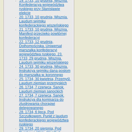
19. 1733, 10 grudnia, Wisznia.
Konfederacya województwa
ruskiego przy Stanisławie
elekcie
20. 1733, 10 grudnia, Wisznia.
Laudum sejmiku
konfederackiego wiszeńskiego
21. 1733, 10 grudnia, Wisznia.
Manifest przeciwko powtórnej
konfederacyi
22. 1733, 12 grudnia,
Dołhomościska. Uniwersał
marszałka konfederacyi
województwa ruskiego. 23.
1733, 29 grudnia, Wisznia.
Laudum sejmiku wiszeńskiego
24. 1733, 30 grudnia, Wisznia.
Instrukcya sejmiku dana posłom
do marszałka w. koronnego
25. 1734, 30 kwietnia, Przemyśl.
Laudum ziemian przemyskich
26. 1734, 7 czerwca, Sanok.
Laudum ziemian sanockich
27. 1734, 7 czerwca, Sanok.
Instrukcya dla komisarza do
zlustrowania chorągwi
delegowanego
28. 1734, 6 lipca, Pod
Szczutkowem. Punkt z laudum
konfederackiego województwa
ruskiego
29. 1734, 20 sierpnia, Pod