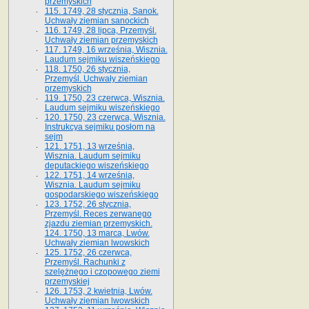
przemyskich
115. 1749, 28 stycznia, Sanok.
Uchwały ziemian sanockich
116. 1749, 28 lipca, Przemyśl.
Uchwały ziemian przemyskich
117. 1749, 16 września, Wisznia.
Laudum sejmiku wiszeńskiego
118. 1750, 26 stycznia,
Przemyśl. Uchwały ziemian
przemyskich
119. 1750, 23 czerwca, Wisznia.
Laudum sejmiku wiszeńskiego
120. 1750, 23 czerwca, Wisznia.
Instrukcya sejmiku posłom na
sejm
121. 1751, 13 września,
Wisznia. Laudum sejmiku
deputackiego wiszeńskiego
122. 1751, 14 września,
Wisznia. Laudum sejmiku
gospodarskiego wiszeńskiego
123. 1752, 26 stycznia,
Przemyśl. Reces zerwanego
zjazdu ziemian przemyskich.
124. 1750, 13 marca, Lwów.
Uchwały ziemian lwowskich
125. 1752, 26 czerwca,
Przemyśl. Rachunki z
szelężnego i czopowego ziemi
przemyskiej
126. 1753, 2 kwietnia, Lwów.
Uchwały ziemian lwowskich