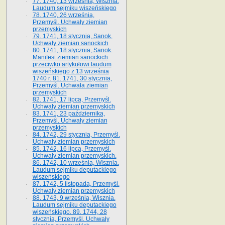
77. 1740, 13 września, Wisznia.
Laudum sejmiku wiszeńskiego
78. 1740, 26 września,
Przemyśl. Uchwały ziemian
przemyskich
79. 1741, 18 stycznia, Sanok.
Uchwały ziemian sanockich
80. 1741, 18 stycznia, Sanok.
Manifest ziemian sanockich
przeciwko artykułowi laudum
wiszeńskiego z 13 wrze­śnia
1740 r. 81. 1741, 30 stycznia,
Przemyśl. Uchwała ziemian
przemyskich
82. 1741, 17 lipca, Przemyśl.
Uchwały ziemian przemyskich
83. 1741, 23 października,
Przemyśl. Uchwały ziemian
przemyskich
84. 1742, 29 stycznia, Przemyśl.
Uchwały ziemian przemyskich
85. 1742, 16 lipca, Przemyśl.
Uchwały ziemian przemyskich.
86. 1742, 10 września, Wisznia.
Laudum sejmiku deputackiego
wiszeńskiego
87. 1742, 5 listopada, Przemyśl.
Uchwały ziemian przemyskich
88. 1743, 9 września, Wisznia.
Laudum sejmiku deputackiego
wiszeńskiego. 89. 1744, 28
stycznia, Przemyśl. Uchwały