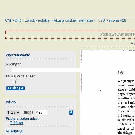
ICM
›
DIR
›
Zasoby polskie
›
Akta grodzkie i ziemskie
›
T. 23
› strona 428
Podstawowym adrese
«
Wyszukiwanie
w książce
szukaj w całej serii
Idź do
strona:
Pobierz pełen tekst
T. 23.txt
Nawigacja