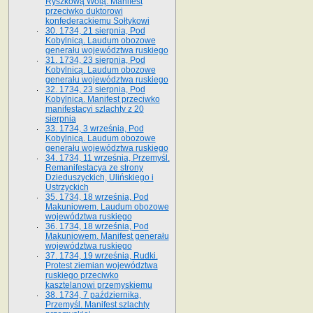
Ryszkową Wolą. Manifest
przeciwko duktorowi
konfederackiemu Sołtykowi
30. 1734, 21 sierpnia, Pod
Kobylnicą. Laudum obozowe
generału województwa ruskiego
31. 1734, 23 sierpnia, Pod
Kobylnicą. Laudum obozowe
generału województwa ruskiego
32. 1734, 23 sierpnia, Pod
Kobylnicą. Manifest przeciwko
manifestacyi szlachty z 20
sierpnia
33. 1734, 3 września, Pod
Kobylnicą. Laudum obozowe
generału województwa ruskiego
34. 1734, 11 września, Przemyśl.
Remanifestacya ze strony
Dzieduszyckich, Ulińskiego i
Ustrzyckich
35. 1734, 18 września, Pod
Makuniowem. Laudum obozowe
województwa ruskiego
36. 1734, 18 września, Pod
Makuniowem. Manifest generału
województwa ruskiego
37. 1734, 19 września, Rudki.
Protest ziemian województwa
ruskiego przeciwko
kasztelanowi przemyskiemu
38. 1734, 7 października,
Przemyśl. Manifest szlachty