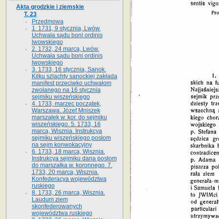
Akta grodzkie i ziemskie
T. 23
Przedmowa
1. 1731, 9 stycznia, Lwów.
Uchwała sądu boni ordinis
lwowskiego
2. 1732, 24 marca, Lwów.
Uchwała sądu boni ordinis
lwowskiego
3. 1733, 16 stycznia, Sanok.
Kilku szlachty sanockiej zakłada
manifest przeciwko uchwałom
zwołanego na 16 stycz­nia
sejmiku wiszeńskiego
4. 1733, marzec początek,
Warszawa. Józef Mniszek
marszałek w. kor. do sejmiku
wiszeńskiego. 5. 1733, 16
marca, Wisznia. Instrukcya
sejmiku wiszeńskiego posłom
na sejm konwokacyjny
6. 1733, 18 marca, Wisznia.
Instrukcya sejmiku dana posłom
do marszałka w. koronnego. 7.
1733, 20 marca, Wisznia.
Konfederacya województwa
ruskiego
8. 1733, 26 marca, Wisznia.
Laudum ziem
skonfederowanych
województwa ruskiego