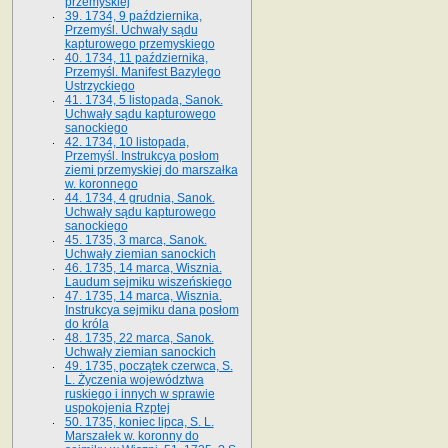
przemyskiej
39. 1734, 9 października,
Przemyśl. Uchwały sądu
kapturowego przemyskiego
40. 1734, 11 października,
Przemyśl. Manifest Bazylego
Ustrzyckiego
41. 1734, 5 listopada, Sanok.
Uchwały sądu kapturowego
sanockiego
42. 1734, 10 listopada,
Przemyśl. Instrukcya posłom
ziemi przemyskiej do marszałka
w. koronnego
44. 1734, 4 grudnia, Sanok.
Uchwały sądu kapturowego
sanockiego
45. 1735, 3 marca, Sanok.
Uchwały ziemian sanockich
46. 1735, 14 marca, Wisznia.
Laudum sejmiku wiszeńskiego
47. 1735, 14 marca, Wisznia.
Instrukcya sejmiku dana posłom
do króla
48. 1735, 22 marca, Sanok.
Uchwały ziemian sanockich
49. 1735, początek czerwca, S.
L. Życzenia województwa
ruskiego i innych w sprawie
uspokojenia Rzptej
50. 1735, koniec lipca, S. L.
Marszałek w. koronny do