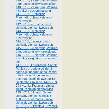
139. 1756, 23 sierpnia, Wisznia.
Laudum sejmiku wiszeńskiego
140. 1756, 23 sierpnia, Wisznia.
Instrukcya posłom na sejm
141. 1757, 31 stycznia,
Przemyśl. Uchwały ziemian
przemyskich
142. 1757, 21 marca Lwów.
Uchwały ziemian lwowskich
143. 1758, 30 stycznia,
Przemyśl. Uchwały ziemian
przemyskich
144. 1758, 6 marca, Lwów.
Uchwały ziemian lwowskich
145. 1758, 20 sierpnia, Wisznia.
Laudum sejmiku wiszeńskiego
146. 1758, 21 sierpnia, Wisznia.
Instrukcya sejmiku posłom na
sejm
147. 1758, 12 września, Sanok.
Punkta do laudum od ziemi
sanockiej podane anno Domini
milesimo septingentesimo
quinquagesimo octavo die 12
Septembris spisane. 148. 1759,
29 stycznia, Przemyśl. Limita
zjazdu ziemian przemyskich
149. 1759, 5 lutego, Sanok.
Uchwały ziemian sanockich
150. 1759, 26 marca, Lwów.
Uchwały ziemian lwowskich
151. 1759, 2 kwietnia, Przemyśl.