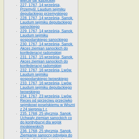
wierze św. ka­tolickiej
227. 1767, 14 września,
Przemyśl. Laudum sejmiku
deputackiego przemyskiego
228. 1767, 14 września, Sanok.
Laudum sejmiku deputackiego
sanockiego
229. 1767, 14 września, Sanok.
Laudum sejmiku
gospodarskiego sanockiego
230. 1767, 14 września, Sanok.
Akces ziemian sanockich do
konfederacyi radomskiej
231. 1767, 15 września, Sanok.
Akces ziemian sanockich do
konfederacyi radomskiej
232. 1767, 16 września, Lwów.
Laudum sejmiku
gospodarskiego lwowskiego
233. 1767, 16 września, Lwów.
Laudum sejmiku deputackiego
lwowskiego
234. 1767, 23 września, Lwów.
Reces od sprzeciwu przeciwko
sejmikowi poselskiemu w Wiszni
z 24 sierpnia t. r.
235. 1768, 25 stycznia, Sanok.
Uchwały ziemian sanockich co
do kontrybucyi dla wojsk
moskiewskich
236. 1768, 25 stycznia, Sanok.
Ziemianie sanoccy odsyłają do