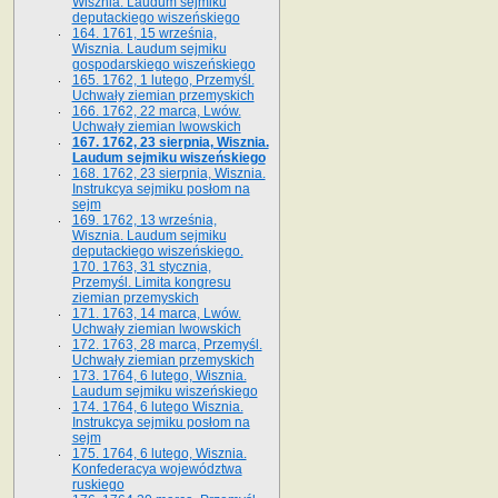
Wisznia. Laudum sejmiku
deputackiego wiszeńskiego
164. 1761, 15 września,
Wisznia. Laudum sejmiku
gospodarskiego wiszeńskiego
165. 1762, 1 lutego, Przemyśl.
Uchwały ziemian przemyskich
166. 1762, 22 marca, Lwów.
Uchwały ziemian lwowskich
167. 1762, 23 sierpnia, Wisznia.
Laudum sejmiku wiszeńskiego
168. 1762, 23 sierpnia, Wisznia.
Instrukcya sejmiku posłom na
sejm
169. 1762, 13 września,
Wisznia. Laudum sejmiku
deputackiego wiszeńskiego.
170. 1763, 31 stycznia,
Przemyśl. Limita kongresu
ziemian przemyskich
171. 1763, 14 marca, Lwów.
Uchwały ziemian lwowskich
172. 1763, 28 marca, Przemyśl.
Uchwały ziemian przemyskich
173. 1764, 6 lutego, Wisznia.
Laudum sejmiku wiszeńskiego
174. 1764, 6 lutego Wisznia.
Instrukcya sejmiku posłom na
sejm
175. 1764, 6 lutego, Wisznia.
Konfederacya województwa
ruskiego