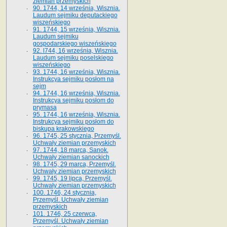
ziemian przemyskich
90. 1744, 14 września, Wisznia.
Laudum sejmiku deputackiego
wiszeńskiego
91. 1744, 15 września, Wisznia.
Laudum sejmiku
gospodarskiego wiszeńskiego
92. l744, 16 września, Wisznia.
Laudum sejmiku poselskiego
wiszeńskiego
93. 1744, 16 września, Wisznia.
Instrukcya sejmiku posłom na
sejm
94. 1744, 16 września, Wisznia.
Instrukcya sejmiku posłom do
prymasa
95. 1744, 16 września, Wisznia.
Instrukcya sejmiku posłom do
biskupa krakowskiego
96. 1745, 25 stycznia, Przemyśl.
Uchwały ziemian przemyskich
97. 1744, 18 marca, Sanok.
Uchwały ziemian sanockich
98. 1745, 29 marca, Przemyśl.
Uchwały ziemian przemyskich
99. 1745, 19 lipca, Przemyśl.
Uchwały ziemian przemyskich
100. 1746, 24 stycznia,
Przemyśl. Uchwały ziemian
przemyskich
101. 1746, 25 czerwca,
Przemyśl. Uchwały ziemian