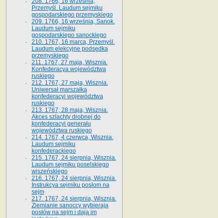
208. 1766, 16 września,
Przemyśl. Laudum sejmiku
gospodarskiego przemyskiego
209. 1766, 16 września, Sanok.
Laudum sejmiku
gospodarskiego sanockiego
210. 1767, 16 marca, Przemyśl.
Laudum elekcyjne podsędka
przemyskiego
211. 1767, 27 maja, Wisznia.
Konfederacya województwa
ruskiego
212. 1767, 27 maja, Wisznia.
Uniwersał marszałka
konfederacyi województwa
ruskiego
213. 1767, 28 maja, Wisznia.
Akces szlachty drobnej do
konfederacyi generału
województwa ruskiego
214. 1767, 4 czerwca, Wisznia.
Laudum sejmiku
konfederackiego
215. 1767, 24 sierpnia, Wisznia.
Laudum sejmiku poselskiego
wiszeńskiego
216. 1767, 24 sierpnia, Wisznia.
Instrukcya sejmiku posłom na
sejm
217. 1767, 24 sierpnia, Wisznia.
Ziemianie sanoccy wybierają
posłów na sejm i dają im