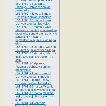
Uchwały ziemian przemyskich
152. 1760, 28 stycznia,
Przemyśl. Uchwały ziemian
przemyskich
153. 1760, 4 lutego, Sanok.
Uchwała ziemian sanockich
154. 1760, 17 marca, Lwów.
Uchwały ziemian lwowskich
155. 1760, 22 marca, Lwów.
Manifest szlachty żydaczowskiej
przeciwko senatorom i szlachcie
lwowskiej z po­wodu
pogwałcenia sejmiku i wolnego
głosu
156. 1760, 25 sierpnia, Wisznia.
Laudum sejmiku wiszeńskiego
157. 1760, 25 sierpnia, Wisznia.
Instrukcya sejmiku posłom na
sejm
158. 1761, 26 stycznia,
Przemyśl. Uchwały ziemian
przemyskich
159. 1761, 9 lutego, Sanok.
Uchwały ziemian sanockich
160. 1761, 2 marca, Lwów.
Uchwały ziemian lwowskich
161. 1761, 16 marca, Wisznia.
Laudum sejmiku wiszeńskiego
162. 1761, 16 marca, Wisznia.
Instrukcya sejmiku posłom na
sejm
163. 1861, 14 września,