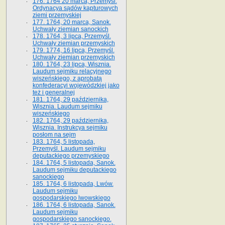
176. 1764 20 marca, Przemyśl.
Ordynacya sądów kapturowych
ziemi przemyskiej
177. 1764, 20 marca, Sanok.
Uchwały ziemian sanockich
178. 1764, 3 lipca, Przemyśl.
Uchwały ziemian przemyskich
179. 1774, 16 lipca, Przemyśl.
Uchwały ziemian przemyskich
180. 1764, 23 lipca, Wisznia.
Laudum sejmiku relacyjnego
wiszeńskiego, z aprobatą
konfederacyi wojewódzkiej jako
też i generalnej
181. 1764, 29 października,
Wisznia. Laudum sejmiku
wiszeńskiego
182. 1764, 29 października,
Wisznia. Instrukcya sejmiku
posłom na sejm
183. 1764, 5 listopada,
Przemyśl. Laudum sejmiku
deputackiego przemyskiego
184. 1764, 5 listopada, Sanok.
Laudum sejmiku deputackiego
sanockiego
185. 1764, 6 listopada, Lwów.
Laudum sejmiku
gospodarskiego lwowskiego
186. 1764, 6 listopada, Sanok.
Laudum sejmiku
gospodarskiego sanockiego.