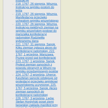
instrukcyę
218. 1767, 26 sierpnia, Wisznia.
Instrukcya sejmiku posłom do
króla
219. 1797, 26 sierpnia, Wisznia.
Manifestacya przeciwko
uchwałom sejmiku wiszeńskiego
220. 1767, 26 sierpnia, Wisznia.
Instrukcya niektórych ziemian na
sejmiku wiszeńskim posłowi do
marszałka konfe­deracyi
radomskiej Radziwiłła
wybranemu dana
221. 1767, 31 sierpnia, Sanok.
Kilku ziemian zgłasza akces do
konfederacyi radomskiej. 222.
1767, 1 września, Warszawa.
Pozew przed sąd konfederacki
223. 1767, 1 września, Sanok.
Protest ziemian sanockich z
powodu obranych w Wiszni na
sejmiku przedsejmo­wym posłów
224. 1767, 2 września, Uherce.
Kasztelan sanocki odstępuje od
protestacyi przeciwko sejmikowi
wiszeńskiemu uczynionej. 225.
1767, 5 września, Sanok. Akces
ziemian sanockich do
konfederacyi radomskiej
226. 1767, 3 września, Lwów.
Stefan Hordyński poseł ziemi
lwowskiej zakłada manifest przy