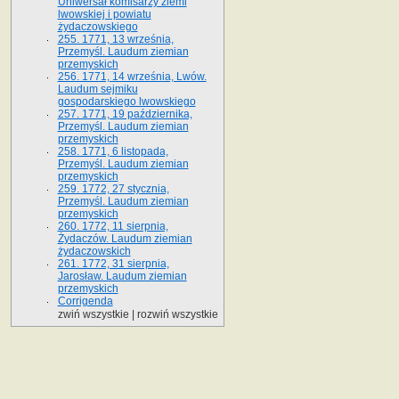
Uniwersał komisarzy ziemi
lwowskiej i powiatu
żydaczowskiego
255. 1771, 13 września,
Przemyśl. Laudum ziemian
przemyskich
256. 1771, 14 września, Lwów.
Laudum sejmiku
gospodarskiego lwowskiego
257. 1771, 19 października,
Przemyśl. Laudum ziemian
przemyskich
258. 1771, 6 listopada,
Przemyśl. Laudum ziemian
przemyskich
259. 1772, 27 stycznia,
Przemyśl. Laudum ziemian
przemyskich
260. 1772, 11 sierpnia,
Żydaczów. Laudum ziemian
żydaczowskich
261. 1772, 31 sierpnia,
Jarosław. Laudum ziemian
przemyskich
Corrigenda
zwiń wszystkie
|
rozwiń wszystkie