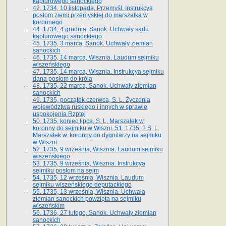
kapturowego sanockiego
42. 1734, 10 listopada, Przemyśl. Instrukcya
posłom ziemi przemyskiej do marszałka w.
koronnego
44. 1734, 4 grudnia, Sanok. Uchwały sądu
kapturowego sanockiego
45. 1735, 3 marca, Sanok. Uchwały ziemian
sanockich
46. 1735, 14 marca, Wisznia. Laudum sejmiku
wiszeńskiego
47. 1735, 14 marca, Wisznia. Instrukcya sejmiku
dana posłom do króla
48. 1735, 22 marca, Sanok. Uchwały ziemian
sanockich
49. 1735, początek czerwca, S. L. Życzenia
województwa ruskiego i innych w sprawie
uspokojenia Rzptej
50. 1735, koniec lipca, S. L. Marszałek w.
koronny do sejmiku w Wiszni. 51. 1735, ? S. L.
Marszałek w. koronny do dygnitarzy na sejmiku
w Wiszni
52. 1735, 9 września, Wisznia. Laudum sejmiku
wiszeńskiego
53. 1735, 9 września, Wisznia. Instrukcya
sejmiku posłom na sejm
54. 1735, 12 września, Wisznia. Laudum
sejmiku wiszeńskiego deputackiego
55. 1735, 13 września, Wisznia. Uchwała
ziemian sanockich powzięta na sejmiku
wiszeńskim
56. 1736, 27 lutego, Sanok. Uchwały ziemian
sanockich