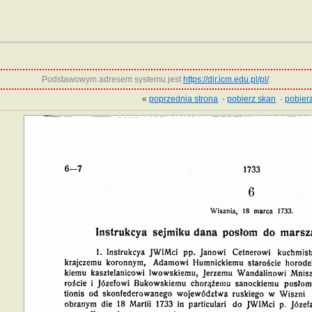
Podstawowym adresem systemu jest
https://dir.icm.edu.pl/pl/
.
«
poprzednia strona
·
pobierz skan
·
pobierz