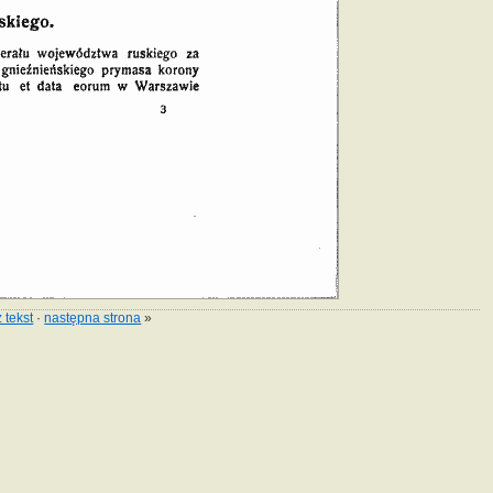
 tekst
·
następna strona
»