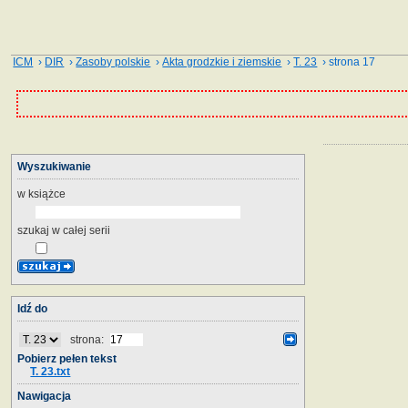
ICM
›
DIR
›
Zasoby polskie
›
Akta grodzkie i ziemskie
›
T. 23
› strona 17
Wyszukiwanie
w książce
szukaj w całej serii
Idź do
strona:
Pobierz pełen tekst
T. 23.txt
Nawigacja