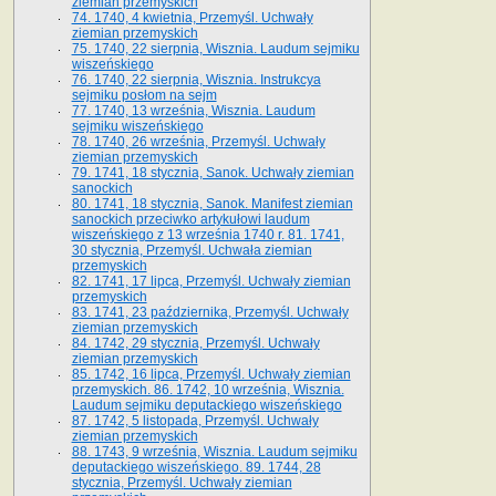
ziemian przemyskich
74. 1740, 4 kwietnia, Przemyśl. Uchwały
ziemian przemyskich
75. 1740, 22 sierpnia, Wisznia. Laudum sejmiku
wiszeńskiego
76. 1740, 22 sierpnia, Wisznia. Instrukcya
sejmiku posłom na sejm
77. 1740, 13 września, Wisznia. Laudum
sejmiku wiszeńskiego
78. 1740, 26 września, Przemyśl. Uchwały
ziemian przemyskich
79. 1741, 18 stycznia, Sanok. Uchwały ziemian
sanockich
80. 1741, 18 stycznia, Sanok. Manifest ziemian
sanockich przeciwko artykułowi laudum
wiszeńskiego z 13 wrze­śnia 1740 r. 81. 1741,
30 stycznia, Przemyśl. Uchwała ziemian
przemyskich
82. 1741, 17 lipca, Przemyśl. Uchwały ziemian
przemyskich
83. 1741, 23 października, Przemyśl. Uchwały
ziemian przemyskich
84. 1742, 29 stycznia, Przemyśl. Uchwały
ziemian przemyskich
85. 1742, 16 lipca, Przemyśl. Uchwały ziemian
przemyskich. 86. 1742, 10 września, Wisznia.
Laudum sejmiku deputackiego wiszeńskiego
87. 1742, 5 listopada, Przemyśl. Uchwały
ziemian przemyskich
88. 1743, 9 września, Wisznia. Laudum sejmiku
deputackiego wiszeńskiego. 89. 1744, 28
stycznia, Przemyśl. Uchwały ziemian