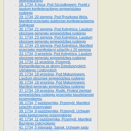
delegowanego
28. 1734, 6 lipca, Pod Szczutkowem. Punkt z
laudum konfederackiego województwa
ruskiego
29. 1734, 20 sierpnia, Pod Ryszkową Wolą.
Manifest przeciwko duktorowi konfederackiemu
Sołtykowi
30. 1734, 21 sierpnia, Pod Kobylnicą. Laudum
obozowe generału województwa ruskiego
31. 1734, 23 sierpnia, Pod Kobylnicą. Laudum
obozowe generału województwa ruskiego
32. 1734, 23 sierpnia, Pod Kobylnicą. Manifest
przeciwko manifestacyi szlachty z 20 sierpnia
33. 1734, 3 września, Pod Kobylnicą. Laudum
obozowe generału województwa ruskiego
34. 1734, 11 września, Przemyśl.
Remanifestacya ze strony Dzieduszyckich,
Ulińskiego i Ustrzyckich
35. 1734, 18 września, Pod Makuniowem.
Laudum obozowe województwa ruskiego
36. 1734, 18 września, Pod Makuniowem.
Manifest generału województwa ruskiego
37. 1734, 19 września, Rudki. Protest ziemian
województwa ruskiego przeciwko kasztelanowi
przemyskiemu
38. 1734, 7 października, Przemyśl. Manifest
szlachty przemyskiej
39. 1734, 9 października, Przemyśl. Uchwały
sądu kapturowego przemyskiego
40. 1734, 11 października, Przemyśl. Manifest
Bazylego Ustrzyckiego
41. 1734, 5 listopada, Sanok. Uchwały sądu