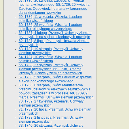
57. 1736, 20 kwietnia, Załoźce. Uniwersał
hetmana w. koronnego. 58. 1736. 20 kwietnia,
Załoźce. Odpowiedź hetmana w. koronnego
dana ziemianom lwowskim
59. 1736, 11 września, Wisznia. Laudum
sejmiku wiszeńskiego
60. 1736, 25 września, Wisznia. Laudum
sejmiku relacyjnego wiszeńskiego
61. 1737, 4 lutego, Przemyśl. Uchwały ziemian
przemyskich na sądach skarbowych powzięte
62. 1737, 8 lipca, Przemyśl. Uchwała ziemian
przemyskich
63. 1737, 19 sierpnia, Przemyśl. Uchwały
ziemian przemyskich
64. 1737, 10 września, Wisznia. Laudum
sejmiku wiszeńskiego
65. 1738, 27 stycznia, Przemyśl. Uchwały
ziemian przemyskich­­. 66. 1738, 3 marca,
Przemyśl. Uchwały ziemian przemyskich­
67. 1738, 5 sierpnia, Lwów. Laudum w sprawie
elekcyi podkomorzego lwowskiego
68. 1738, 6 sierpnia, Lwów. Manifestacya
przeciw udziałowi w elekcyach sejmikowych z
powodu zasądzenia w procesie. 69. 1739, 9
marca, Przemyśl. Uchwały ziemian przemyskich
70. 1739, 27 kwietnia, Przemyśl. Uchwały
ziemian przemyskich
71. 1739, 20 lipca, Przemyśl. Uchwały ziemian
przemyskich
72. 1739, 2 listopada, Przemyśl. Uchwały
ziemian przemyskich
73. 1740, 26 stycznia, Przemyśl. Uchwały