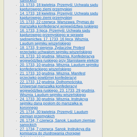
sanockich
13. 1733, 18 kwietnia, Przemyśl. Uchwała sądu
kapturowego ziemi przemyskiej
14. 1733, 18 kwietnia, Przemyśl. Uchwała sądu
kapturowego ziemi przemyskiej
15. 1733, 22 czerwca, Warszawa. Prymas do
marszałka konfederacyi województwa ruskiego
16. 1733, 3 lipca, Przemyśl. Uchwała sądu
kapturowego przemyskiego w sprawie
sądownictwa. 17. 1733, 16 lipca, Wisznia.
Laudum sejmiku wiszeńskiego
18. 1733, 9 sierpnia, Żydaczów. Protest
przeciwko uchwałom sejmiku wiszeńskiego
19. 1733, 10 grudnia, Wisznia. Konfederacya
województwa ruskiego przy Stanisławie elekcie
20. 1733, 10 grudnia, Wisznia. Laudum sejmiku
konfederackiego wiszeńskiego
21. 1733, 10 grudnia, Wisznia. Manifest
przeciwko powtórnej konfederacyi
22. 1733, 12 grudnia, Dołhomościska.
Uniwersał marszałka konfederacyi
województwa ruskiego. 23. 1733, 29 grudnia,
Wisznia. Laudum sejmiku wiszeńskiego
24. 1733, 30 grudnia, Wisznia. Instrukcya
sejmiku dana posłom do marszałka w.
koronnego
25. 1734, 30 kwietnia, Przemyśl. Laudum
ziemian przemyskich
26. 1734, 7 czerwca, Sanok. Laudum ziemian
sanockich
27. 1734, 7 czerwca, Sanok. Instrukcya dla
komisarza do zlustrowania chorągwi