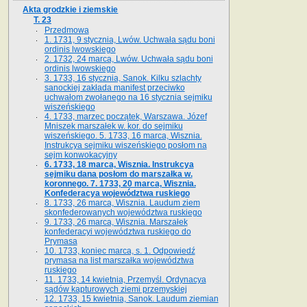
Akta grodzkie i ziemskie
T. 23
Przedmowa
1. 1731, 9 stycznia, Lwów. Uchwała sądu boni
ordinis lwowskiego
2. 1732, 24 marca, Lwów. Uchwała sądu boni
ordinis lwowskiego
3. 1733, 16 stycznia, Sanok. Kilku szlachty
sanockiej zakłada manifest przeciwko
uchwałom zwołanego na 16 stycz­nia sejmiku
wiszeńskiego
4. 1733, marzec początek, Warszawa. Józef
Mniszek marszałek w. kor. do sejmiku
wiszeńskiego. 5. 1733, 16 marca, Wisznia.
Instrukcya sejmiku wiszeńskiego posłom na
sejm konwokacyjny
6. 1733, 18 marca, Wisznia. Instrukcya
sejmiku dana posłom do marszałka w.
koronnego. 7. 1733, 20 marca, Wisznia.
Konfederacya województwa ruskiego
8. 1733, 26 marca, Wisznia. Laudum ziem
skonfederowanych województwa ruskiego
9. 1733, 26 marca, Wisznia. Marszałek
konfederacyi województwa ruskiego do
Prymasa
10. 1733, koniec marca, s. 1. Odpowiedź
prymasa na list marszałka województwa
ruskiego
11. 1733, 14 kwietnia, Przemyśl. Ordynacya
sądów kapturowych ziemi przemyskiej
12. 1733, 15 kwietnia, Sanok. Laudum ziemian