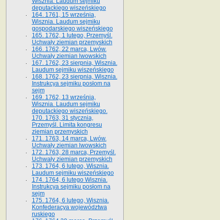
Wisznia. Laudum sejmiku
deputackiego wiszeńskiego
164. 1761, 15 września,
Wisznia. Laudum sejmiku
gospodarskiego wiszeńskiego
165. 1762, 1 lutego, Przemyśl.
Uchwały ziemian przemyskich
166. 1762, 22 marca, Lwów.
Uchwały ziemian lwowskich
167. 1762, 23 sierpnia, Wisznia.
Laudum sejmiku wiszeńskiego
168. 1762, 23 sierpnia, Wisznia.
Instrukcya sejmiku posłom na
sejm
169. 1762, 13 września,
Wisznia. Laudum sejmiku
deputackiego wiszeńskiego.
170. 1763, 31 stycznia,
Przemyśl. Limita kongresu
ziemian przemyskich
171. 1763, 14 marca, Lwów.
Uchwały ziemian lwowskich
172. 1763, 28 marca, Przemyśl.
Uchwały ziemian przemyskich
173. 1764, 6 lutego, Wisznia.
Laudum sejmiku wiszeńskiego
174. 1764, 6 lutego Wisznia.
Instrukcya sejmiku posłom na
sejm
175. 1764, 6 lutego, Wisznia.
Konfederacya województwa
ruskiego