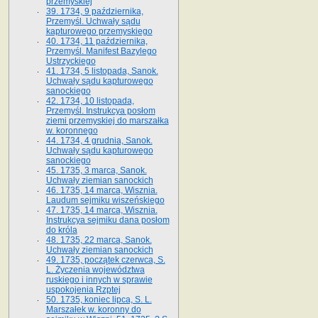
przemyskiej
39. 1734, 9 października,
Przemyśl. Uchwały sądu
kapturowego przemyskiego
40. 1734, 11 października,
Przemyśl. Manifest Bazylego
Ustrzyckiego
41. 1734, 5 listopada, Sanok.
Uchwały sądu kapturowego
sanockiego
42. 1734, 10 listopada,
Przemyśl. Instrukcya posłom
ziemi przemyskiej do marszałka
w. koronnego
44. 1734, 4 grudnia, Sanok.
Uchwały sądu kapturowego
sanockiego
45. 1735, 3 marca, Sanok.
Uchwały ziemian sanockich
46. 1735, 14 marca, Wisznia.
Laudum sejmiku wiszeńskiego
47. 1735, 14 marca, Wisznia.
Instrukcya sejmiku dana posłom
do króla
48. 1735, 22 marca, Sanok.
Uchwały ziemian sanockich
49. 1735, początek czerwca, S.
L. Życzenia województwa
ruskiego i innych w sprawie
uspokojenia Rzptej
50. 1735, koniec lipca, S. L.
Marszałek w. koronny do