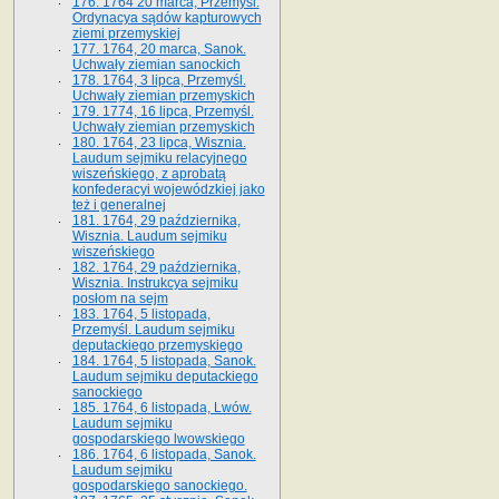
176. 1764 20 marca, Przemyśl.
Ordynacya sądów kapturowych
ziemi przemyskiej
177. 1764, 20 marca, Sanok.
Uchwały ziemian sanockich
178. 1764, 3 lipca, Przemyśl.
Uchwały ziemian przemyskich
179. 1774, 16 lipca, Przemyśl.
Uchwały ziemian przemyskich
180. 1764, 23 lipca, Wisznia.
Laudum sejmiku relacyjnego
wiszeńskiego, z aprobatą
konfederacyi wojewódzkiej jako
też i generalnej
181. 1764, 29 października,
Wisznia. Laudum sejmiku
wiszeńskiego
182. 1764, 29 października,
Wisznia. Instrukcya sejmiku
posłom na sejm
183. 1764, 5 listopada,
Przemyśl. Laudum sejmiku
deputackiego przemyskiego
184. 1764, 5 listopada, Sanok.
Laudum sejmiku deputackiego
sanockiego
185. 1764, 6 listopada, Lwów.
Laudum sejmiku
gospodarskiego lwowskiego
186. 1764, 6 listopada, Sanok.
Laudum sejmiku
gospodarskiego sanockiego.