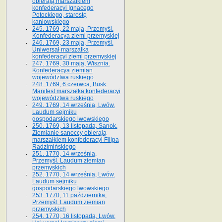
obierają marszałkiem
konfederacyi Ignacego
Potockiego, starostę
kaniowskiego
245. 1769, 22 maja, Przemyśl.
Konfederacya ziemi przemyskiej
246. 1769, 23 maja, Przemyśl.
Uniwersał marszałka
konfederacyi ziemi przemyskiej
247. 1769, 30 maja, Wisznia.
Konfederacya ziemian
województwa ruskiego
248. 1769, 6 czerwca, Busk.
Manifest marszałka konfederacyi
województwa ruskiego
249. 1769, 14 września, Lwów.
Laudum sejmiku
gospodarskiego lwowskiego
250. 1769, 13 listopada, Sanok.
Ziemianie sanoccy obierają
marszałkiem konfederacyi Filipa
Radzimińskiego
251. 1770, 14 września,
Przemyśl. Laudum ziemian
przemyskich
252. 1770, 14 września, Lwów.
Laudum sejmiku
gospodarskiego lwowskiego
253. 1770, 11 października,
Przemyśl. Laudum ziemian
przemyskich
254. 1770, 16 listopada, Lwów.