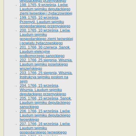
deputackiego przemyskiego
198. 1765, 9 września, Lwów.
Laudum sejmiku deputackiego
ziemi lwowskiej i żydaczowskiej
199. 1765, 10 września,
Przemyśl. Laudum sejmiku
gospodarskiego przemyskiego
200. 1765, 10 września, Lwów.
Laudum sejmiku
gospodarskiego ziemi lwowskiej
i powiatu żydaczowskiego
201. 1766, 30 czerwca, Sanok.
Laudum elekcyjne
podkomorzego sanockiego
202. 1766, 25 sierpnia, Wisznia.
Laudum sejmiku poselskiego
wiszeńskiego
203. 1766, 25 sierpnia, Wisznia.
Instrukcya sejmiku posłom na
sejm
204. 1766, 15 września,
Wisznia. Laudum sejmiku
deputackiego przemyskiego
205. 1766, 15 września, Sanok.
Laudum sejmiku deputackiego
sanockiego
206. 1766, 15 września, Lwów.
Laudum sejmiku deputackiego
lwowskiego
207. 1766, 16 września, Lwów.
Laudum sejmiku
gospodarskiego lwowskiego