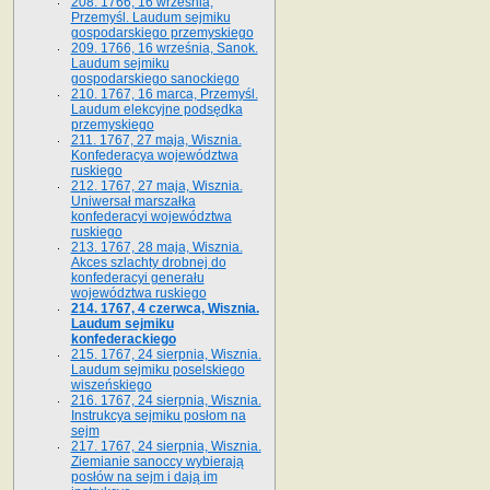
208. 1766, 16 września,
Przemyśl. Laudum sejmiku
gospodarskiego przemyskiego
209. 1766, 16 września, Sanok.
Laudum sejmiku
gospodarskiego sanockiego
210. 1767, 16 marca, Przemyśl.
Laudum elekcyjne podsędka
przemyskiego
211. 1767, 27 maja, Wisznia.
Konfederacya województwa
ruskiego
212. 1767, 27 maja, Wisznia.
Uniwersał marszałka
konfederacyi województwa
ruskiego
213. 1767, 28 maja, Wisznia.
Akces szlachty drobnej do
konfederacyi generału
województwa ruskiego
214. 1767, 4 czerwca, Wisznia.
Laudum sejmiku
konfederackiego
215. 1767, 24 sierpnia, Wisznia.
Laudum sejmiku poselskiego
wiszeńskiego
216. 1767, 24 sierpnia, Wisznia.
Instrukcya sejmiku posłom na
sejm
217. 1767, 24 sierpnia, Wisznia.
Ziemianie sanoccy wybierają
posłów na sejm i dają im