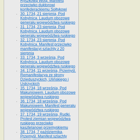
Ryszkową Wolą. Manifest
przeciwko duktorowi
konfederackiemu Sołtykowi
30. 1734, 21 sierpnia, Pod
Kobylnicą. Laudum obozowe
generału województwa ruskiego
31. 1734, 23 sierpnia, Pod
Kobylnicą. Laudum obozowe
generału województwa ruskiego
32. 1734, 23 sierpnia, Pod
Kobylnicą. Manifest przeciwko
manifestacyi szlachty z 20
sierpnia
33. 1734, 3 września, Pod
Kobylnicą. Laudum obozowe
generału województwa ruskiego
34. 1734, 11 września, Przemyśl.
Remanifestacya ze strony
Dzieduszyckich, Ulińskiego i
Ustrzyckich
35. 1734, 18 września, Pod
Makuniowem. Laudum obozowe
województwa ruskiego
36. 1734, 18 września, Pod
Makuniowem. Manifest generału
województwa ruskiego
37. 1734, 19 września, Rudki.
Protest ziemian województwa
ruskiego przeciwko
kasztelanowi przemyskiemu
38. 1734, 7 października,
Przemyśl. Manifest szlachty