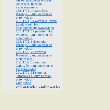
Uniwersał komisarzy ziemi
lwowskiej i powiatu
żydaczowskiego
255. 1771, 13 września,
Przemyśl. Laudum ziemian
przemyskich
256. 1771, 14 września, Lwów.
Laudum sejmiku
gospodarskiego lwowskiego
257. 1771, 19 października,
Przemyśl. Laudum ziemian
przemyskich
258. 1771, 6 listopada,
Przemyśl. Laudum ziemian
przemyskich
259. 1772, 27 stycznia,
Przemyśl. Laudum ziemian
przemyskich
260. 1772, 11 sierpnia,
Żydaczów. Laudum ziemian
żydaczowskich
261. 1772, 31 sierpnia,
Jarosław. Laudum ziemian
przemyskich
Corrigenda
zwiń wszystkie
|
rozwiń wszystkie