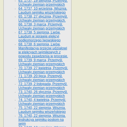
63. 1737, 19 sierpnia, Przemyśl.
Uchwały ziemian przemyskich
64. 1737, 10 września, Wisznia.
Laudum sejmiku wiszeńskiego
65. 1738, 27 stycznia, Przemyśl.
Uchwały ziemian przemyskich­­.
66. 1738, 3 marca, Przemyśl.
Uchwały ziemian przemyskich­
67. 1738, 5 sierpnia, Lwów.
Laudum w sprawie elekcyi
podkomorzego lwowskiego
68. 1738, 6 sierpnia, Lwów.
Manifestacya przeciw udziałowi
w elekcyach sejmikowych z
powodu zasądzenia w procesie.
69. 1739, 9 marca, Przemyśl.
Uchwały ziemian przemyskich
70. 1739, 27 kwietnia, Przemyśl.
Uchwały ziemian przemyskich
71. 1739, 20 lipca, Przemyśl.
Uchwały ziemian przemyskich
72. 1739, 2 listopada, Przemyśl.
Uchwały ziemian przemyskich
73. 1740, 26 stycznia, Przemyśl.
Uchwały ziemian przemyskich
74. 1740, 4 kwietnia, Przemyśl.
Uchwały ziemian przemyskich
75. 1740, 22 sierpnia, Wisznia.
Laudum sejmiku wiszeńskiego
76. 1740, 22 sierpnia, Wisznia.
Instrukcya sejmiku posłom na
sejm