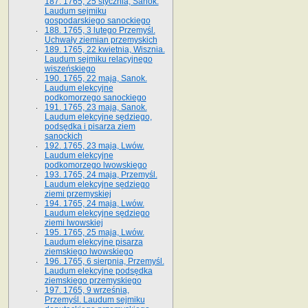
187. 1765, 25 stycznia, Sanok.
Laudum sejmiku
gospodarskiego sanockiego
188. 1765, 3 lutego Przemyśl.
Uchwały ziemian przemyskich
189. 1765, 22 kwietnia, Wisznia.
Laudum sejmiku relacyjnego
wiszeńskiego
190. 1765, 22 maja, Sanok.
Laudum elekcyjne
podkomorzego sanockiego
191. 1765, 23 maja, Sanok.
Laudum elekcyjne sędziego,
podsędka i pisarza ziem
sanockich
192. 1765, 23 maja, Lwów.
Laudum elekcyjne
podkomorzego lwowskiego
193. 1765, 24 maja, Przemyśl.
Laudum elekcyjne sędziego
ziemi przemyskiej
194. 1765, 24 maja, Lwów.
Laudum elekcyjne sędziego
ziemi lwowskiej
195. 1765, 25 maja, Lwów.
Laudum elekcyjne pisarza
ziemskiego lwowskiego
196. 1765, 6 sierpnia, Przemyśl.
Laudum elekcyjne podsędka
ziemskiego przemyskiego
197. 1765, 9 września,
Przemyśl. Laudum sejmiku