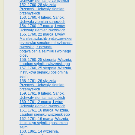
Uchwały ziemian przemyskich
152. 1760, 28 stycznia,
Przemyśl. Uchwały ziemian
przemyskich
153. 1760, 4 lutego, Sanok.
Uchwała ziemian sanockich
154. 1760, 17 marca, Lwów.
Uchwały ziemian lwowskich
155. 1760, 22 marca, Lwów.
Manifest szlachty żydaczowskiej
przeciwko senatorom i szlachcie
lwowskiej z po­wodu
pogwałcenia sejmiku i wolnego
głosu
156. 1760, 25 sierpnia, Wisznia.
Laudum sejmiku wiszeńskiego
157. 1760, 25 sierpnia, Wisznia.
Instrukcya sejmiku posłom na
sejm
158. 1761, 26 stycznia,
Przemyśl. Uchwały ziemian
przemyskich
159. 1761, 9 lutego, Sanok.
Uchwały ziemian sanockich
160. 1761, 2 marca, Lwów.
Uchwały ziemian lwowskich
161. 1761, 16 marca, Wisznia.
Laudum sejmiku wiszeńskiego
162. 1761, 16 marca, Wisznia.
Instrukcya sejmiku posłom na
sejm
163. 1861, 14 września,