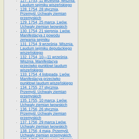
127. 1753, 11 września, Wisznia.
Laudum sejmiku wiszeńskiego
128. 1754, 28 stycznia,
Przemyśl. Uchwały ziemian
przemyskich
129. 1754, 25 marca, Lwów.
Uchwały ziemian lwowskich
130. 1754, 21 sierpnia, Lwów.
Manifestacya z powodu
zerwania sejmiku
131. 1754, 9 września, Wisznia.
Laudum sejmiku deputackiego
wiszeńskiego
132. 1754, 10—11 września,
Wisznia. Manifestacya
przeciwko punktowi laudum
wiszeńskiego
133. 1754, 4 listopada, Lwów.
Manifestacya przeciwko
punktowi laudum wiszeńskiego
134. 1755, 27 stycznia,
Przemyśl. Uchwały ziemian
przemyskich
135. 1755, 10 marca, Lwów.
Uchwały ziemian lwowskich
136. 1756, 26 stycznia,
Przemyśl. Uchwały ziemian
przemyskich
137. 1756, 29 marca Lwów.
Uchwały ziemian lwowskich
138. 1756, 4 maja, Przemyśl.
Uchwały ziemian przemyskich.