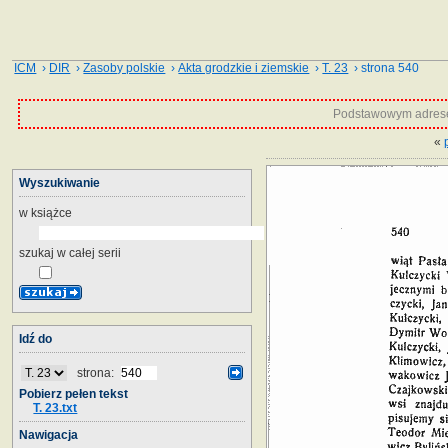
ICM
›
DIR
›
Zasoby polskie
›
Akta grodzkie i ziemskie
›
T. 23
› strona 540
Podstawowym adrese
«
Wyszukiwanie
w książce
szukaj w całej serii
Idź do
strona:
Pobierz pełen tekst
T. 23.txt
Nawigacja