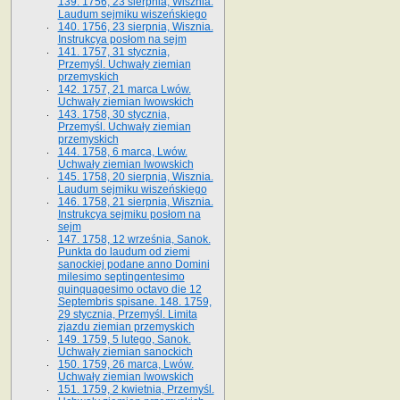
139. 1756, 23 sierpnia, Wisznia.
Laudum sejmiku wiszeńskiego
140. 1756, 23 sierpnia, Wisznia.
Instrukcya posłom na sejm
141. 1757, 31 stycznia,
Przemyśl. Uchwały ziemian
przemyskich
142. 1757, 21 marca Lwów.
Uchwały ziemian lwowskich
143. 1758, 30 stycznia,
Przemyśl. Uchwały ziemian
przemyskich
144. 1758, 6 marca, Lwów.
Uchwały ziemian lwowskich
145. 1758, 20 sierpnia, Wisznia.
Laudum sejmiku wiszeńskiego
146. 1758, 21 sierpnia, Wisznia.
Instrukcya sejmiku posłom na
sejm
147. 1758, 12 września, Sanok.
Punkta do laudum od ziemi
sanockiej podane anno Domini
milesimo septingentesimo
quinquagesimo octavo die 12
Septembris spisane. 148. 1759,
29 stycznia, Przemyśl. Limita
zjazdu ziemian przemyskich
149. 1759, 5 lutego, Sanok.
Uchwały ziemian sanockich
150. 1759, 26 marca, Lwów.
Uchwały ziemian lwowskich
151. 1759, 2 kwietnia, Przemyśl.