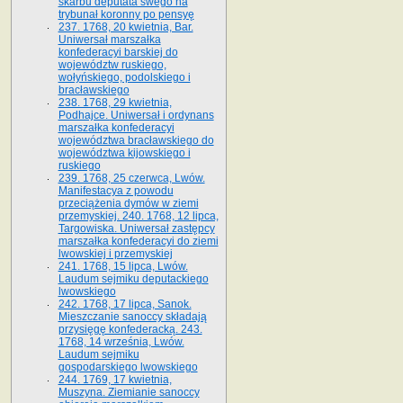
skarbu deputata swego na
trybunał koronny po pensyę
237. 1768, 20 kwietnia, Bar.
Uniwersał marszałka
konfederacyi barskiej do
województw ruskiego,
wołyńskiego, podolskiego i
bracławskiego
238. 1768, 29 kwietnia,
Podhajce. Uniwersał i ordynans
marszałka konfederacyi
województwa bracławskiego do
wo­jewództwa kijowskiego i
ruskiego
239. 1768, 25 czerwca, Lwów.
Manifestacya z powodu
przeciążenia dymów w ziemi
przemyskiej. 240. 1768, 12 lipca,
Targowiska. Uniwersał zastępcy
marszałka konfederacyi do ziemi
lwowskiej i przemyskiej
241. 1768, 15 lipca, Lwów.
Laudum sejmiku deputackiego
lwowskiego
242. 1768, 17 lipca, Sanok.
Mieszczanie sanoccy składają
przysięgę konfederacką. 243.
1768, 14 września, Lwów.
Laudum sejmiku
gospodarskiego lwowskiego
244. 1769, 17 kwietnia,
Muszyna. Ziemianie sanoccy