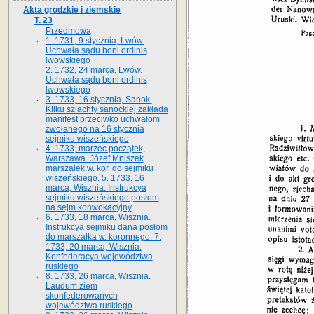
Akta grodzkie i ziemskie
T. 23
Przedmowa
1. 1731, 9 stycznia, Lwów.
Uchwała sądu boni ordinis
lwowskiego
2. 1732, 24 marca, Lwów.
Uchwała sądu boni ordinis
lwowskiego
3. 1733, 16 stycznia, Sanok.
Kilku szlachty sanockiej zakłada
manifest przeciwko uchwałom
zwołanego na 16 stycz­nia
sejmiku wiszeńskiego
4. 1733, marzec początek,
Warszawa. Józef Mniszek
marszałek w. kor. do sejmiku
wiszeńskiego. 5. 1733, 16
marca, Wisznia. Instrukcya
sejmiku wiszeńskiego posłom
na sejm konwokacyjny
6. 1733, 18 marca, Wisznia.
Instrukcya sejmiku dana posłom
do marszałka w. koronnego. 7.
1733, 20 marca, Wisznia.
Konfederacya województwa
ruskiego
8. 1733, 26 marca, Wisznia.
Laudum ziem
skonfederowanych
województwa ruskiego