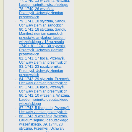
77. 1740, 13 września, Wisznia.
Laudum sejmiku wiszeńskiego
78. 1740, 26 września,
Przemyśl. Uchwały ziemian
przemyskich
79. 1741, 18 stycznia, Sanok.
Uchwały ziemian sanockich
80. 1741, 18 stycznia, Sanok.
Manifest ziemian sanockich
przeciwko artykułowi laudum
wiszeńskiego z 13 wrze­śnia
1740 r. 81. 1741, 30 stycznia,
Przemyśl. Uchwała ziemian
przemyskich
82. 1741, 17 lipca, Przemyśl.
Uchwały ziemian przemyskich
83. 1741, 23 października,
Przemyśl. Uchwały ziemian
przemyskich
84. 1742, 29 stycznia, Przemyśl.
Uchwały ziemian przemyskich
85. 1742, 16 lipca, Przemyśl.
Uchwały ziemian przemyskich.
86. 1742, 10 września, Wisznia.
Laudum sejmiku deputackiego
wiszeńskiego
87. 1742, 5 listopada, Przemyśl.
Uchwały ziemian przemyskich
88. 1743, 9 września, Wisznia.
Laudum sejmiku deputackiego
wiszeńskiego. 89. 1744, 28
stycznia, Przemyśl. Uchwały