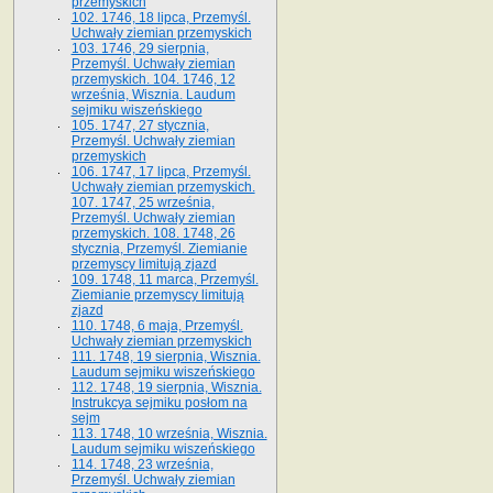
przemyskich
102. 1746, 18 lipca, Przemyśl.
Uchwały ziemian przemyskich
103. 1746, 29 sierpnia,
Przemyśl. Uchwały ziemian
przemyskich. 104. 1746, 12
września, Wisznia. Laudum
sejmiku wiszeńskiego
105. 1747, 27 stycznia,
Przemyśl. Uchwały ziemian
przemyskich
106. 1747, 17 lipca, Przemyśl.
Uchwały ziemian przemyskich.
107. 1747, 25 września,
Przemyśl. Uchwały ziemian
przemyskich. 108. 1748, 26
stycznia, Przemyśl. Ziemianie
przemyscy limitują zjazd
109. 1748, 11 marca, Przemyśl.
Ziemianie przemyscy limitują
zjazd
110. 1748, 6 maja, Przemyśl.
Uchwały ziemian przemyskich
111. 1748, 19 sierpnia, Wisznia.
Laudum sejmiku wiszeńskiego
112. 1748, 19 sierpnia, Wisznia.
Instrukcya sejmiku posłom na
sejm
113. 1748, 10 września, Wisznia.
Laudum sejmiku wiszeńskiego
114. 1748, 23 września,
Przemyśl. Uchwały ziemian