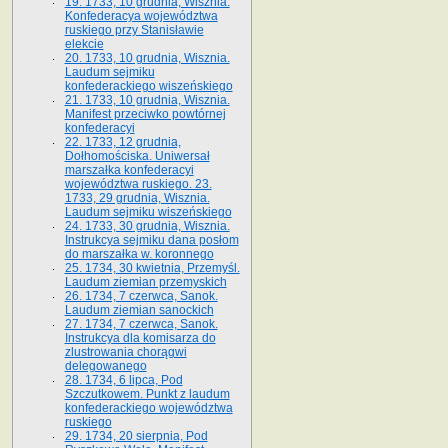
19. 1733, 10 grudnia, Wisznia.
Konfederacya województwa
ruskiego przy Stanisławie
elekcie
20. 1733, 10 grudnia, Wisznia.
Laudum sejmiku
konfederackiego wiszeńskiego
21. 1733, 10 grudnia, Wisznia.
Manifest przeciwko powtórnej
konfederacyi
22. 1733, 12 grudnia,
Dołhomościska. Uniwersał
marszałka konfederacyi
województwa ruskiego. 23.
1733, 29 grudnia, Wisznia.
Laudum sejmiku wiszeńskiego
24. 1733, 30 grudnia, Wisznia.
Instrukcya sejmiku dana posłom
do marszałka w. koronnego
25. 1734, 30 kwietnia, Przemyśl.
Laudum ziemian przemyskich
26. 1734, 7 czerwca, Sanok.
Laudum ziemian sanockich
27. 1734, 7 czerwca, Sanok.
Instrukcya dla komisarza do
zlustrowania chorągwi
delegowanego
28. 1734, 6 lipca, Pod
Szczutkowem. Punkt z laudum
konfederackiego województwa
ruskiego
29. 1734, 20 sierpnia, Pod