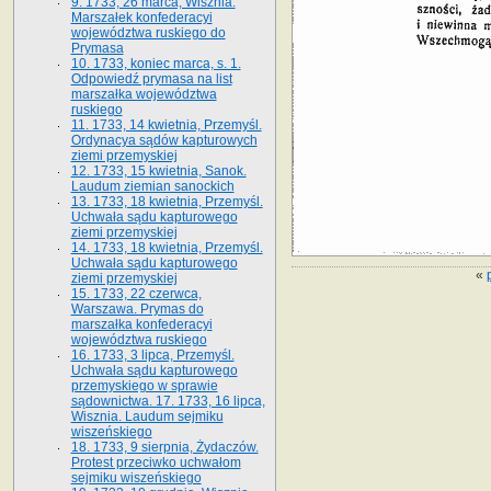
9. 1733, 26 marca, Wisznia.
Marszałek konfederacyi
województwa ruskiego do
Prymasa
10. 1733, koniec marca, s. 1.
Odpowiedź prymasa na list
marszałka województwa
ruskiego
11. 1733, 14 kwietnia, Przemyśl.
Ordynacya sądów kapturowych
ziemi przemyskiej
12. 1733, 15 kwietnia, Sanok.
Laudum ziemian sanockich
13. 1733, 18 kwietnia, Przemyśl.
Uchwała sądu kapturowego
ziemi przemyskiej
14. 1733, 18 kwietnia, Przemyśl.
Uchwała sądu kapturowego
«
ziemi przemyskiej
15. 1733, 22 czerwca,
Warszawa. Prymas do
marszałka konfederacyi
województwa ruskiego
16. 1733, 3 lipca, Przemyśl.
Uchwała sądu kapturowego
przemyskiego w sprawie
sądownictwa. 17. 1733, 16 lipca,
Wisznia. Laudum sejmiku
wiszeńskiego
18. 1733, 9 sierpnia, Żydaczów.
Protest przeciwko uchwałom
sejmiku wiszeńskiego