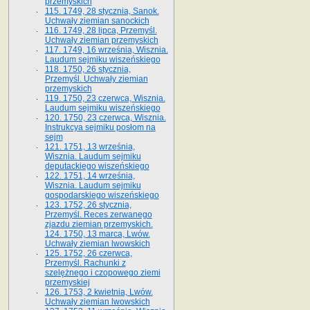
przemyskich
115. 1749, 28 stycznia, Sanok.
Uchwały ziemian sanockich
116. 1749, 28 lipca, Przemyśl.
Uchwały ziemian przemyskich
117. 1749, 16 września, Wisznia.
Laudum sejmiku wiszeńskiego
118. 1750, 26 stycznia,
Przemyśl. Uchwały ziemian
przemyskich
119. 1750, 23 czerwca, Wisznia.
Laudum sejmiku wiszeńskiego
120. 1750, 23 czerwca, Wisznia.
Instrukcya sejmiku posłom na
sejm
121. 1751, 13 września,
Wisznia. Laudum sejmiku
deputackiego wiszeńskiego
122. 1751, 14 września,
Wisznia. Laudum sejmiku
gospodarskiego wiszeńskiego
123. 1752, 26 stycznia,
Przemyśl. Reces zerwanego
zjazdu ziemian przemyskich.
124. 1750, 13 marca, Lwów.
Uchwały ziemian lwowskich
125. 1752, 26 czerwca,
Przemyśl. Rachunki z
szelężnego i czopowego ziemi
przemyskiej
126. 1753, 2 kwietnia, Lwów.
Uchwały ziemian lwowskich