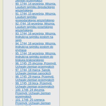
ziemian przemyskich
90. 1744, 14 września, Wisznia.
Laudum sejmiku deputackiego
wiszeńskiego
91. 1744, 15 września, Wisznia.
Laudum sejmiku
gospodarskiego wiszeńskiego
92. l744, 16 września, Wisznia.
Laudum sejmiku poselskiego
wiszeńskiego
93. 1744, 16 września, Wisznia.
Instrukcya sejmiku posłom na
sejm
94. 1744, 16 września, Wisznia.
Instrukcya sejmiku posłom do
prymasa
95. 1744, 16 września, Wisznia.
Instrukcya sejmiku posłom do
biskupa krakowskiego
96. 1745, 25 stycznia, Przemyśl.
Uchwały ziemian przemyskich
97. 1744, 18 marca, Sanok.
Uchwały ziemian sanockich
98. 1745, 29 marca, Przemyśl.
Uchwały ziemian przemyskich
99. 1745, 19 lipca, Przemyśl.
Uchwały ziemian przemyskich
100. 1746, 24 stycznia,
Przemyśl. Uchwały ziemian
przemyskich
101. 1746, 25 czerwca,
Przemyśl. Uchwały ziemian