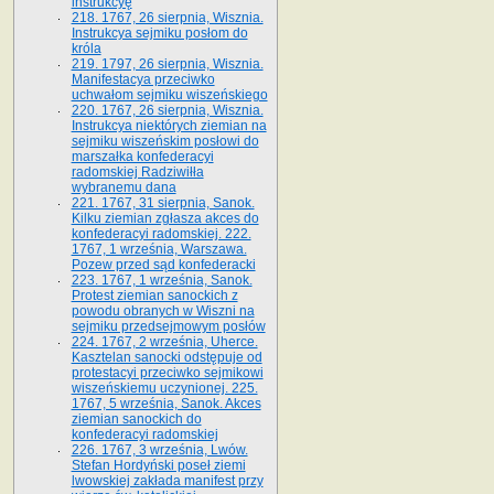
instrukcyę
218. 1767, 26 sierpnia, Wisznia.
Instrukcya sejmiku posłom do
króla
219. 1797, 26 sierpnia, Wisznia.
Manifestacya przeciwko
uchwałom sejmiku wiszeńskiego
220. 1767, 26 sierpnia, Wisznia.
Instrukcya niektórych ziemian na
sejmiku wiszeńskim posłowi do
marszałka konfe­deracyi
radomskiej Radziwiłła
wybranemu dana
221. 1767, 31 sierpnia, Sanok.
Kilku ziemian zgłasza akces do
konfederacyi radomskiej. 222.
1767, 1 września, Warszawa.
Pozew przed sąd konfederacki
223. 1767, 1 września, Sanok.
Protest ziemian sanockich z
powodu obranych w Wiszni na
sejmiku przedsejmo­wym posłów
224. 1767, 2 września, Uherce.
Kasztelan sanocki odstępuje od
protestacyi przeciwko sejmikowi
wiszeńskiemu uczynionej. 225.
1767, 5 września, Sanok. Akces
ziemian sanockich do
konfederacyi radomskiej
226. 1767, 3 września, Lwów.
Stefan Hordyński poseł ziemi
lwowskiej zakłada manifest przy