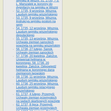
sejmiku w Wiszni. 51. 1735, ? S.
L. Marszałek w. koronny do
dygnitarzy na sejmiku w Wiszni
52. 1735, 9 września, Wisznia.
Laudum sejmiku wiszeńskiego
53. 1735, 9 września, Wisznia.
Instrukcya sejmiku posłom na
sejm
54. 1735, 12 września, Wisznia.
Laudum sejmiku wiszeńskiego
deputackiego
55. 1735, 13 września, Wisznia.
Uchwała ziemian sanockich
powzięta na sejmiku wiszeńskim
56. 1736, 27 lutego, Sanok.
Uchwały ziemian sanockich
57. 1736, 20 kwietnia, Załoźce.
Uniwersał hetmana w.
koronnego. 58. 1736. 20
kwietnia, Załoźce. Odpowiedź
hetmana w. koronnego dana
ziemianom lwowskim
59. 1736, 11 września, Wisznia.
Laudum sejmiku wiszeńskiego
60. 1736, 25 września, Wisznia.
Laudum sejmiku relacyjnego
wiszeńskiego
61. 1737, 4 lutego, Przemyśl.
Uchwały ziemian przemyskich
na sądach skarbowych powzięte
62. 1737, 8 lipca, Przemyśl.
Uchwała ziemian przemyskich