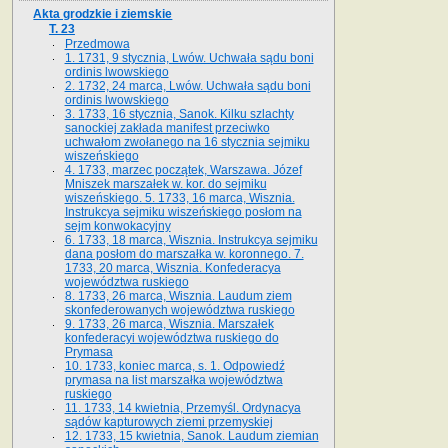
Akta grodzkie i ziemskie
T. 23
Przedmowa
1. 1731, 9 stycznia, Lwów. Uchwała sądu boni
ordinis lwowskiego
2. 1732, 24 marca, Lwów. Uchwała sądu boni
ordinis lwowskiego
3. 1733, 16 stycznia, Sanok. Kilku szlachty
sanockiej zakłada manifest przeciwko
uchwałom zwołanego na 16 stycz­nia sejmiku
wiszeńskiego
4. 1733, marzec początek, Warszawa. Józef
Mniszek marszałek w. kor. do sejmiku
wiszeńskiego. 5. 1733, 16 marca, Wisznia.
Instrukcya sejmiku wiszeńskiego posłom na
sejm konwokacyjny
6. 1733, 18 marca, Wisznia. Instrukcya sejmiku
dana posłom do marszałka w. koronnego. 7.
1733, 20 marca, Wisznia. Konfederacya
województwa ruskiego
8. 1733, 26 marca, Wisznia. Laudum ziem
skonfederowanych województwa ruskiego
9. 1733, 26 marca, Wisznia. Marszałek
konfederacyi województwa ruskiego do
Prymasa
10. 1733, koniec marca, s. 1. Odpowiedź
prymasa na list marszałka województwa
ruskiego
11. 1733, 14 kwietnia, Przemyśl. Ordynacya
sądów kapturowych ziemi przemyskiej
12. 1733, 15 kwietnia, Sanok. Laudum ziemian