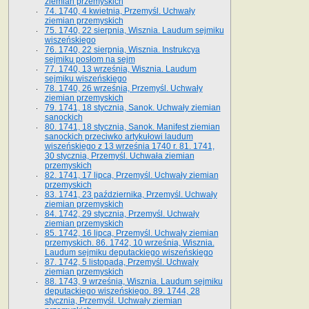
ziemian przemyskich
74. 1740, 4 kwietnia, Przemyśl. Uchwały
ziemian przemyskich
75. 1740, 22 sierpnia, Wisznia. Laudum sejmiku
wiszeńskiego
76. 1740, 22 sierpnia, Wisznia. Instrukcya
sejmiku posłom na sejm
77. 1740, 13 września, Wisznia. Laudum
sejmiku wiszeńskiego
78. 1740, 26 września, Przemyśl. Uchwały
ziemian przemyskich
79. 1741, 18 stycznia, Sanok. Uchwały ziemian
sanockich
80. 1741, 18 stycznia, Sanok. Manifest ziemian
sanockich przeciwko artykułowi laudum
wiszeńskiego z 13 wrze­śnia 1740 r. 81. 1741,
30 stycznia, Przemyśl. Uchwała ziemian
przemyskich
82. 1741, 17 lipca, Przemyśl. Uchwały ziemian
przemyskich
83. 1741, 23 października, Przemyśl. Uchwały
ziemian przemyskich
84. 1742, 29 stycznia, Przemyśl. Uchwały
ziemian przemyskich
85. 1742, 16 lipca, Przemyśl. Uchwały ziemian
przemyskich. 86. 1742, 10 września, Wisznia.
Laudum sejmiku deputackiego wiszeńskiego
87. 1742, 5 listopada, Przemyśl. Uchwały
ziemian przemyskich
88. 1743, 9 września, Wisznia. Laudum sejmiku
deputackiego wiszeńskiego. 89. 1744, 28
stycznia, Przemyśl. Uchwały ziemian