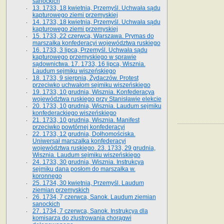
sanockich
13. 1733, 18 kwietnia, Przemyśl. Uchwała sądu
kapturowego ziemi przemyskiej
14. 1733, 18 kwietnia, Przemyśl. Uchwała sądu
kapturowego ziemi przemyskiej
15. 1733, 22 czerwca, Warszawa. Prymas do
marszałka konfederacyi województwa ruskiego
16. 1733, 3 lipca, Przemyśl. Uchwała sądu
kapturowego przemyskiego w sprawie
sądownictwa. 17. 1733, 16 lipca, Wisznia.
Laudum sejmiku wiszeńskiego
18. 1733, 9 sierpnia, Żydaczów. Protest
przeciwko uchwałom sejmiku wiszeńskiego
19. 1733, 10 grudnia, Wisznia. Konfederacya
województwa ruskiego przy Stanisławie elekcie
20. 1733, 10 grudnia, Wisznia. Laudum sejmiku
konfederackiego wiszeńskiego
21. 1733, 10 grudnia, Wisznia. Manifest
przeciwko powtórnej konfederacyi
22. 1733, 12 grudnia, Dołhomościska.
Uniwersał marszałka konfederacyi
województwa ruskiego. 23. 1733, 29 grudnia,
Wisznia. Laudum sejmiku wiszeńskiego
24. 1733, 30 grudnia, Wisznia. Instrukcya
sejmiku dana posłom do marszałka w.
koronnego
25. 1734, 30 kwietnia, Przemyśl. Laudum
ziemian przemyskich
26. 1734, 7 czerwca, Sanok. Laudum ziemian
sanockich
27. 1734, 7 czerwca, Sanok. Instrukcya dla
komisarza do zlustrowania chorągwi