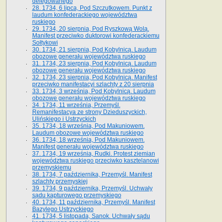
delegowanego
28. 1734, 6 lipca, Pod Szczutkowem. Punkt z
laudum konfederackiego województwa
ruskiego
29. 1734, 20 sierpnia, Pod Ryszkową Wolą.
Manifest przeciwko duktorowi konfederackiemu
Sołtykowi
30. 1734, 21 sierpnia, Pod Kobylnicą. Laudum
obozowe generału województwa ruskiego
31. 1734, 23 sierpnia, Pod Kobylnicą. Laudum
obozowe generału województwa ruskiego
32. 1734, 23 sierpnia, Pod Kobylnicą. Manifest
przeciwko manifestacyi szlachty z 20 sierpnia
33. 1734, 3 września, Pod Kobylnicą. Laudum
obozowe generału województwa ruskiego
34. 1734, 11 września, Przemyśl.
Remanifestacya ze strony Dzieduszyckich,
Ulińskiego i Ustrzyckich
35. 1734, 18 września, Pod Makuniowem.
Laudum obozowe województwa ruskiego
36. 1734, 18 września, Pod Makuniowem.
Manifest generału województwa ruskiego
37. 1734, 19 września, Rudki. Protest ziemian
województwa ruskiego przeciwko kasztelanowi
przemyskiemu
38. 1734, 7 października, Przemyśl. Manifest
szlachty przemyskiej
39. 1734, 9 października, Przemyśl. Uchwały
sądu kapturowego przemyskiego
40. 1734, 11 października, Przemyśl. Manifest
Bazylego Ustrzyckiego
41. 1734, 5 listopada, Sanok. Uchwały sądu