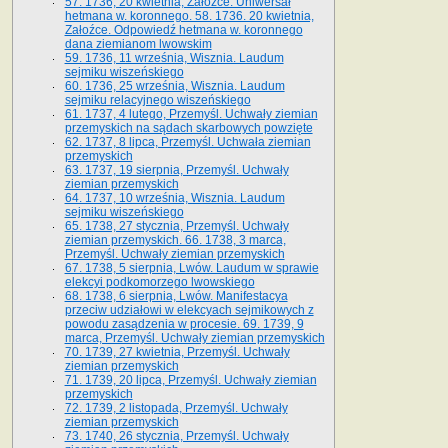
57. 1736, 20 kwietnia, Załoźce. Uniwersał
hetmana w. koronnego. 58. 1736. 20 kwietnia,
Załoźce. Odpowiedź hetmana w. koronnego
dana ziemianom lwowskim
59. 1736, 11 września, Wisznia. Laudum
sejmiku wiszeńskiego
60. 1736, 25 września, Wisznia. Laudum
sejmiku relacyjnego wiszeńskiego
61. 1737, 4 lutego, Przemyśl. Uchwały ziemian
przemyskich na sądach skarbowych powzięte
62. 1737, 8 lipca, Przemyśl. Uchwała ziemian
przemyskich
63. 1737, 19 sierpnia, Przemyśl. Uchwały
ziemian przemyskich
64. 1737, 10 września, Wisznia. Laudum
sejmiku wiszeńskiego
65. 1738, 27 stycznia, Przemyśl. Uchwały
ziemian przemyskich­­. 66. 1738, 3 marca,
Przemyśl. Uchwały ziemian przemyskich­
67. 1738, 5 sierpnia, Lwów. Laudum w sprawie
elekcyi podkomorzego lwowskiego
68. 1738, 6 sierpnia, Lwów. Manifestacya
przeciw udziałowi w elekcyach sejmikowych z
powodu zasądzenia w procesie. 69. 1739, 9
marca, Przemyśl. Uchwały ziemian przemyskich
70. 1739, 27 kwietnia, Przemyśl. Uchwały
ziemian przemyskich
71. 1739, 20 lipca, Przemyśl. Uchwały ziemian
przemyskich
72. 1739, 2 listopada, Przemyśl. Uchwały
ziemian przemyskich
73. 1740, 26 stycznia, Przemyśl. Uchwały