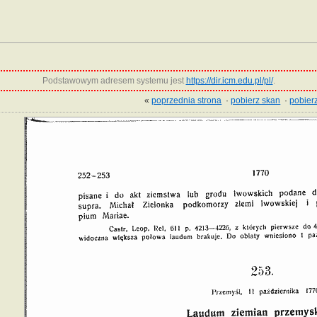
Podstawowym adresem systemu jest
https://dir.icm.edu.pl/pl/
.
«
poprzednia strona
·
pobierz skan
·
pobierz