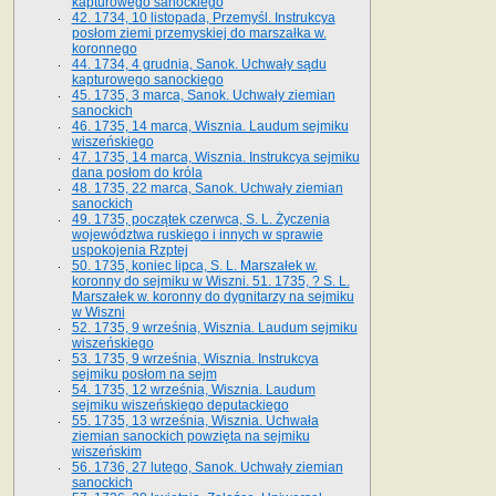
kapturowego sanockiego
42. 1734, 10 listopada, Przemyśl. Instrukcya
posłom ziemi przemyskiej do marszałka w.
koronnego
44. 1734, 4 grudnia, Sanok. Uchwały sądu
kapturowego sanockiego
45. 1735, 3 marca, Sanok. Uchwały ziemian
sanockich
46. 1735, 14 marca, Wisznia. Laudum sejmiku
wiszeńskiego
47. 1735, 14 marca, Wisznia. Instrukcya sejmiku
dana posłom do króla
48. 1735, 22 marca, Sanok. Uchwały ziemian
sanockich
49. 1735, początek czerwca, S. L. Życzenia
województwa ruskiego i innych w sprawie
uspokojenia Rzptej
50. 1735, koniec lipca, S. L. Marszałek w.
koronny do sejmiku w Wiszni. 51. 1735, ? S. L.
Marszałek w. koronny do dygnitarzy na sejmiku
w Wiszni
52. 1735, 9 września, Wisznia. Laudum sejmiku
wiszeńskiego
53. 1735, 9 września, Wisznia. Instrukcya
sejmiku posłom na sejm
54. 1735, 12 września, Wisznia. Laudum
sejmiku wiszeńskiego deputackiego
55. 1735, 13 września, Wisznia. Uchwała
ziemian sanockich powzięta na sejmiku
wiszeńskim
56. 1736, 27 lutego, Sanok. Uchwały ziemian
sanockich