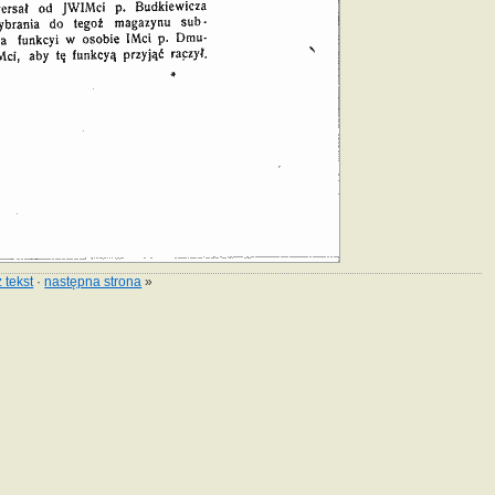
 tekst
·
następna strona
»