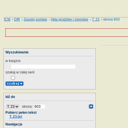
ICM
›
DIR
›
Zasoby polskie
›
Akta grodzkie i ziemskie
›
T. 23
› strona 603
Wyszukiwanie
w książce
szukaj w całej serii
Idź do
strona:
Pobierz pełen tekst
T. 23.txt
Nawigacja