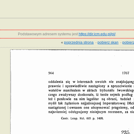
Podstawowym adresem systemu jest
https://dir.icm.edu.pl/pl/
.
«
poprzednia strona
·
pobierz skan
·
pobierz