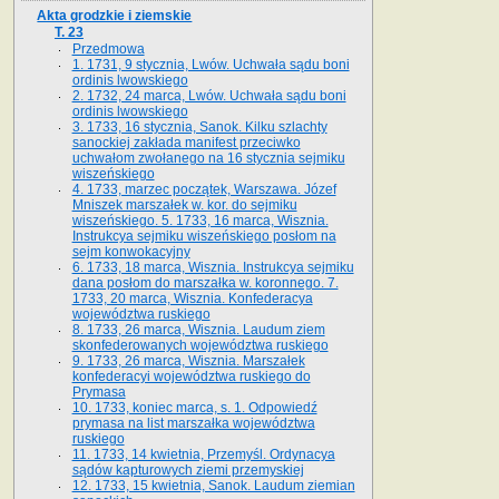
Akta grodzkie i ziemskie
T. 23
Przedmowa
1. 1731, 9 stycznia, Lwów. Uchwała sądu boni
ordinis lwowskiego
2. 1732, 24 marca, Lwów. Uchwała sądu boni
ordinis lwowskiego
3. 1733, 16 stycznia, Sanok. Kilku szlachty
sanockiej zakłada manifest przeciwko
uchwałom zwołanego na 16 stycz­nia sejmiku
wiszeńskiego
4. 1733, marzec początek, Warszawa. Józef
Mniszek marszałek w. kor. do sejmiku
wiszeńskiego. 5. 1733, 16 marca, Wisznia.
Instrukcya sejmiku wiszeńskiego posłom na
sejm konwokacyjny
6. 1733, 18 marca, Wisznia. Instrukcya sejmiku
dana posłom do marszałka w. koronnego. 7.
1733, 20 marca, Wisznia. Konfederacya
województwa ruskiego
8. 1733, 26 marca, Wisznia. Laudum ziem
skonfederowanych województwa ruskiego
9. 1733, 26 marca, Wisznia. Marszałek
konfederacyi województwa ruskiego do
Prymasa
10. 1733, koniec marca, s. 1. Odpowiedź
prymasa na list marszałka województwa
ruskiego
11. 1733, 14 kwietnia, Przemyśl. Ordynacya
sądów kapturowych ziemi przemyskiej
12. 1733, 15 kwietnia, Sanok. Laudum ziemian