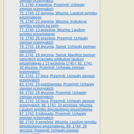
ziemian przemyskich
74. 1740, 4 kwietnia, Przemyśl. Uchwały
ziemian przemyskich
75. 1740, 22 sierpnia, Wisznia. Laudum sejmiku
wiszeńskiego
76. 1740, 22 sierpnia, Wisznia. Instrukcya
sejmiku posłom na sejm
77. 1740, 13 września, Wisznia. Laudum
sejmiku wiszeńskiego
78. 1740, 26 września, Przemyśl. Uchwały
ziemian przemyskich
79. 1741, 18 stycznia, Sanok. Uchwały ziemian
sanockich
80. 1741, 18 stycznia, Sanok. Manifest ziemian
sanockich przeciwko artykułowi laudum
wiszeńskiego z 13 wrze­śnia 1740 r. 81. 1741,
30 stycznia, Przemyśl. Uchwała ziemian
przemyskich
82. 1741, 17 lipca, Przemyśl. Uchwały ziemian
przemyskich
83. 1741, 23 października, Przemyśl. Uchwały
ziemian przemyskich
84. 1742, 29 stycznia, Przemyśl. Uchwały
ziemian przemyskich
85. 1742, 16 lipca, Przemyśl. Uchwały ziemian
przemyskich. 86. 1742, 10 września, Wisznia.
Laudum sejmiku deputackiego wiszeńskiego
87. 1742, 5 listopada, Przemyśl. Uchwały
ziemian przemyskich
88. 1743, 9 września, Wisznia. Laudum sejmiku
deputackiego wiszeńskiego. 89. 1744, 28
stycznia, Przemyśl. Uchwały ziemian