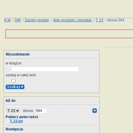
ICM
›
DIR
›
Zasoby polskie
›
Akta grodzkie i ziemskie
›
T. 23
› strona 564
Wyszukiwanie
w książce
szukaj w całej serii
Idź do
strona:
Pobierz pełen tekst
T. 23.txt
Nawigacja