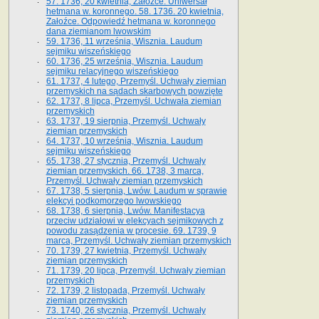
57. 1736, 20 kwietnia, Załoźce. Uniwersał
hetmana w. koronnego. 58. 1736. 20 kwietnia,
Załoźce. Odpowiedź hetmana w. koronnego
dana ziemianom lwowskim
59. 1736, 11 września, Wisznia. Laudum
sejmiku wiszeńskiego
60. 1736, 25 września, Wisznia. Laudum
sejmiku relacyjnego wiszeńskiego
61. 1737, 4 lutego, Przemyśl. Uchwały ziemian
przemyskich na sądach skarbowych powzięte
62. 1737, 8 lipca, Przemyśl. Uchwała ziemian
przemyskich
63. 1737, 19 sierpnia, Przemyśl. Uchwały
ziemian przemyskich
64. 1737, 10 września, Wisznia. Laudum
sejmiku wiszeńskiego
65. 1738, 27 stycznia, Przemyśl. Uchwały
ziemian przemyskich­­. 66. 1738, 3 marca,
Przemyśl. Uchwały ziemian przemyskich­
67. 1738, 5 sierpnia, Lwów. Laudum w sprawie
elekcyi podkomorzego lwowskiego
68. 1738, 6 sierpnia, Lwów. Manifestacya
przeciw udziałowi w elekcyach sejmikowych z
powodu zasądzenia w procesie. 69. 1739, 9
marca, Przemyśl. Uchwały ziemian przemyskich
70. 1739, 27 kwietnia, Przemyśl. Uchwały
ziemian przemyskich
71. 1739, 20 lipca, Przemyśl. Uchwały ziemian
przemyskich
72. 1739, 2 listopada, Przemyśl. Uchwały
ziemian przemyskich
73. 1740, 26 stycznia, Przemyśl. Uchwały