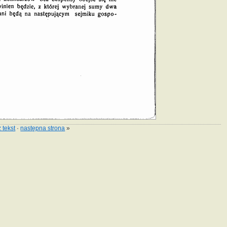
 tekst
·
następna strona
»