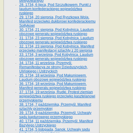
delegowanego
28. 1734, 6 lipca, Pod Szczutkowem. Punkt z
laudum konfederackiego województwa
ruskiego
29. 1734, 20 sierpnia, Pod Ryszkową Wolą.
Manifest przeciwko duktorowi konfederackiemu
Sołtykowi
30. 1734, 21 sierpnia, Pod Kobylnicą. Laudum
obozowe generału województwa ruskiego
31. 1734, 23 sierpnia, Pod Kobylnicą. Laudum
obozowe generału województwa ruskiego
32. 1734, 23 sierpnia, Pod Kobylnicą. Manifest
przeciwko manifestacyi szlachty z 20 sierpnia
33. 1734, 3 września, Pod Kobylnicą. Laudum
obozowe generału województwa ruskiego
34. 1734, 11 września, Przemyśl.
Remanifestacya ze strony Dzieduszyckich,
Ulińskiego i Ustrzyckich
35. 1734, 18 września, Pod Makuniowem.
Laudum obozowe województwa ruskiego
36. 1734, 18 września, Pod Makuniowem.
Manifest generału województwa ruskiego
37. 1734, 19 września, Rudki. Protest ziemian
województwa ruskiego przeciwko kasztelanowi
przemyskiemu
38. 1734, 7 października, Przemyśl. Manifest
szlachty przemyskiej
39. 1734, 9 października, Przemyśl. Uchwały
sądu kapturowego przemyskiego
40. 1734, 11 października, Przemyśl. Manifest
Bazylego Ustrzyckiego
41. 1734, 5 listopada, Sanok. Uchwały sądu