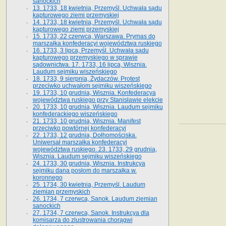
sanockich
13. 1733, 18 kwietnia, Przemyśl. Uchwała sądu
kapturowego ziemi przemyskiej
14. 1733, 18 kwietnia, Przemyśl. Uchwała sądu
kapturowego ziemi przemyskiej
15. 1733, 22 czerwca, Warszawa. Prymas do
marszałka konfederacyi województwa ruskiego
16. 1733, 3 lipca, Przemyśl. Uchwała sądu
kapturowego przemyskiego w sprawie
sądownictwa. 17. 1733, 16 lipca, Wisznia.
Laudum sejmiku wiszeńskiego
18. 1733, 9 sierpnia, Żydaczów. Protest
przeciwko uchwałom sejmiku wiszeńskiego
19. 1733, 10 grudnia, Wisznia. Konfederacya
województwa ruskiego przy Stanisławie elekcie
20. 1733, 10 grudnia, Wisznia. Laudum sejmiku
konfederackiego wiszeńskiego
21. 1733, 10 grudnia, Wisznia. Manifest
przeciwko powtórnej konfederacyi
22. 1733, 12 grudnia, Dołhomościska.
Uniwersał marszałka konfederacyi
województwa ruskiego. 23. 1733, 29 grudnia,
Wisznia. Laudum sejmiku wiszeńskiego
24. 1733, 30 grudnia, Wisznia. Instrukcya
sejmiku dana posłom do marszałka w.
koronnego
25. 1734, 30 kwietnia, Przemyśl. Laudum
ziemian przemyskich
26. 1734, 7 czerwca, Sanok. Laudum ziemian
sanockich
27. 1734, 7 czerwca, Sanok. Instrukcya dla
komisarza do zlustrowania chorągwi