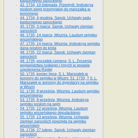
kapturowego sanockiego
42. 1734, 10 listopada, Przemyśl. Instrukcya
posłom ziemi przemyskiej do marszałka w.
koronnego
44. 1734, 4 grudnia, Sanok. Uchwały sądu
kapturowego sanockiego
45. 1735, 3 marca, Sanok. Uchwały ziemian
sanockich
46. 1735, 14 marca, Wisznia. Laudum sejmiku
wiszeńskiego
47. 1735, 14 marca, Wisznia. Instrukcya sejmiku
dana posłom do króla
48. 1735, 22 marca, Sanok. Uchwały ziemian
sanockich
49. 1735, początek czerwca, S. L. Życzenia
województwa ruskiego i innych w sprawie
uspokojenia Rzptej
50. 1735, koniec lipca, S. L. Marszałek w.
koronny do sejmiku w Wiszni. 51. 1735, ? S. L.
Marszałek w. koronny do dygnitarzy na sejmiku
w Wiszni
52. 1735, 9 września, Wisznia. Laudum sejmiku
wiszeńskiego
53. 1735, 9 września, Wisznia. Instrukcya
sejmiku posłom na sejm
54. 1735, 12 września, Wisznia. Laudum
sejmiku wiszeńskiego deputackiego
55. 1735, 13 września, Wisznia. Uchwała
ziemian sanockich powzięta na sejmiku
wiszeńskim
56. 1736, 27 lutego, Sanok. Uchwały ziemian
sanockich