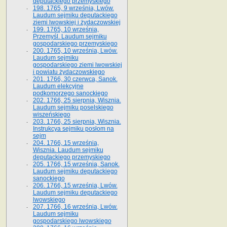
deputackiego przemyskiego
198. 1765, 9 września, Lwów.
Laudum sejmiku deputackiego
ziemi lwowskiej i żydaczowskiej
199. 1765, 10 września,
Przemyśl. Laudum sejmiku
gospodarskiego przemyskiego
200. 1765, 10 września, Lwów.
Laudum sejmiku
gospodarskiego ziemi lwowskiej
i powiatu żydaczowskiego
201. 1766, 30 czerwca, Sanok.
Laudum elekcyjne
podkomorzego sanockiego
202. 1766, 25 sierpnia, Wisznia.
Laudum sejmiku poselskiego
wiszeńskiego
203. 1766, 25 sierpnia, Wisznia.
Instrukcya sejmiku posłom na
sejm
204. 1766, 15 września,
Wisznia. Laudum sejmiku
deputackiego przemyskiego
205. 1766, 15 września, Sanok.
Laudum sejmiku deputackiego
sanockiego
206. 1766, 15 września, Lwów.
Laudum sejmiku deputackiego
lwowskiego
207. 1766, 16 września, Lwów.
Laudum sejmiku
gospodarskiego lwowskiego