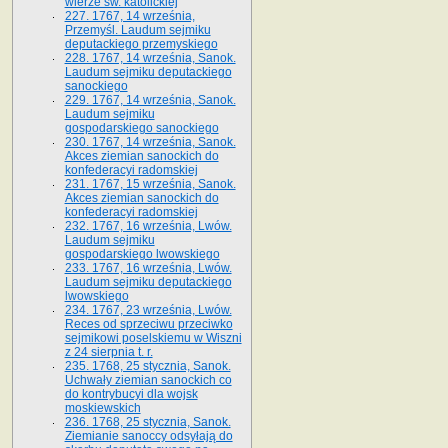
wierze św. ka­tolickiej
227. 1767, 14 września,
Przemyśl. Laudum sejmiku
deputackiego przemyskiego
228. 1767, 14 września, Sanok.
Laudum sejmiku deputackiego
sanockiego
229. 1767, 14 września, Sanok.
Laudum sejmiku
gospodarskiego sanockiego
230. 1767, 14 września, Sanok.
Akces ziemian sanockich do
konfederacyi radomskiej
231. 1767, 15 września, Sanok.
Akces ziemian sanockich do
konfederacyi radomskiej
232. 1767, 16 września, Lwów.
Laudum sejmiku
gospodarskiego lwowskiego
233. 1767, 16 września, Lwów.
Laudum sejmiku deputackiego
lwowskiego
234. 1767, 23 września, Lwów.
Reces od sprzeciwu przeciwko
sejmikowi poselskiemu w Wiszni
z 24 sierpnia t. r.
235. 1768, 25 stycznia, Sanok.
Uchwały ziemian sanockich co
do kontrybucyi dla wojsk
moskiewskich
236. 1768, 25 stycznia, Sanok.
Ziemianie sanoccy odsyłają do