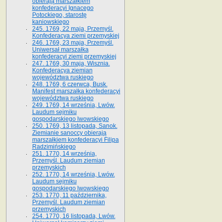
obierają marszałkiem
konfederacyi Ignacego
Potockiego, starostę
kaniowskiego
245. 1769, 22 maja, Przemyśl.
Konfederacya ziemi przemyskiej
246. 1769, 23 maja, Przemyśl.
Uniwersał marszałka
konfederacyi ziemi przemyskiej
247. 1769, 30 maja, Wisznia.
Konfederacya ziemian
województwa ruskiego
248. 1769, 6 czerwca, Busk.
Manifest marszałka konfederacyi
województwa ruskiego
249. 1769, 14 września, Lwów.
Laudum sejmiku
gospodarskiego lwowskiego
250. 1769, 13 listopada, Sanok.
Ziemianie sanoccy obierają
marszałkiem konfederacyi Filipa
Radzimińskiego
251. 1770, 14 września,
Przemyśl. Laudum ziemian
przemyskich
252. 1770, 14 września, Lwów.
Laudum sejmiku
gospodarskiego lwowskiego
253. 1770, 11 października,
Przemyśl. Laudum ziemian
przemyskich
254. 1770, 16 listopada, Lwów.