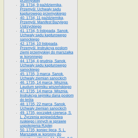
przemyskiej
39. 1734, 9 października,
Przemyśl. Uchwały sądu
kapturowego przemyskiego
40. 1734, 11 października,
Przemyśl. Manifest Bazylego
Ustrzyckiego
41. 1734, 5 listopada, Sanok.
Uchwały sądu kapturowego
sanockiego
42. 1734, 10 listopada,
Przemyśl. Instrukcya posłom
ziemi przemyskiej do marszałka
w. koronnego
44. 1734, 4 grudnia, Sanok.
Uchwały sądu kapturowego
sanockiego
45. 1735, 3 marca, Sanok.
Uchwały ziemian sanockich
46. 1735, 14 marca, Wisznia.
Laudum sejmiku wiszeńskiego
47. 1735, 14 marca, Wisznia.
Instrukcya sejmiku dana posłom
do króla
48. 1735, 22 marca, Sanok.
Uchwały ziemian sanockich
49. 1735, początek czerwca, S.
L. Życzenia województwa
ruskiego i innych w sprawie
uspokojenia Rzptej
50. 1735, koniec lipca, S. L.
Marszałek w. koronny do