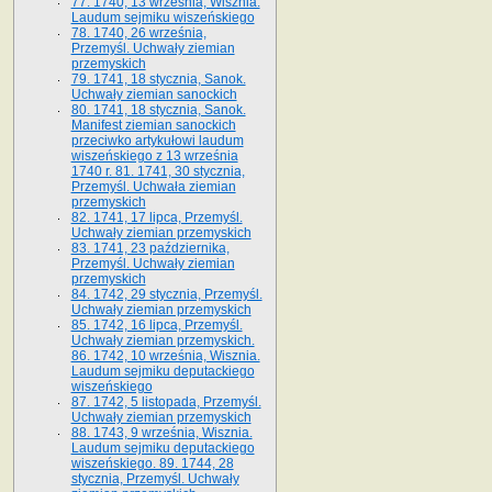
77. 1740, 13 września, Wisznia.
Laudum sejmiku wiszeńskiego
78. 1740, 26 września,
Przemyśl. Uchwały ziemian
przemyskich
79. 1741, 18 stycznia, Sanok.
Uchwały ziemian sanockich
80. 1741, 18 stycznia, Sanok.
Manifest ziemian sanockich
przeciwko artykułowi laudum
wiszeńskiego z 13 wrze­śnia
1740 r. 81. 1741, 30 stycznia,
Przemyśl. Uchwała ziemian
przemyskich
82. 1741, 17 lipca, Przemyśl.
Uchwały ziemian przemyskich
83. 1741, 23 października,
Przemyśl. Uchwały ziemian
przemyskich
84. 1742, 29 stycznia, Przemyśl.
Uchwały ziemian przemyskich
85. 1742, 16 lipca, Przemyśl.
Uchwały ziemian przemyskich.
86. 1742, 10 września, Wisznia.
Laudum sejmiku deputackiego
wiszeńskiego
87. 1742, 5 listopada, Przemyśl.
Uchwały ziemian przemyskich
88. 1743, 9 września, Wisznia.
Laudum sejmiku deputackiego
wiszeńskiego. 89. 1744, 28
stycznia, Przemyśl. Uchwały