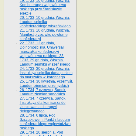
19. 1733, 10 grudnia, Wisznia.
Konfederacya województwa
ruskiego przy Stanisławie
elekcie
20. 1733, 10 grudnia, Wisznia.
Laudum sejmiku
konfederackiego wiszeńskiego
21. 1733, 10 grudnia, Wisznia.
Manifest przeciwko powtórnej
konfederacyi
22. 1733, 12 grudnia,
Dołhomościska. Uniwersał
marszałka konfederacyi
województwa ruskiego. 23.
1733, 29 grudnia, Wisznia.
Laudum sejmiku wiszeńskiego
24. 1733, 30 grudnia, Wisznia.
Instrukcya sejmiku dana posłom
do marszałka w. koronnego
25. 1734, 30 kwietnia, Przemyśl.
Laudum ziemian przemyskich
26. 1734, 7 czerwca, Sanok.
Laudum ziemian sanockich
27. 1734, 7 czerwca, Sanok.
Instrukcya dla komisarza do
zlustrowania chorągwi
delegowanego
28. 1734, 6 lipca, Pod
Szczutkowem. Punkt z laudum
konfederackiego województwa
ruskiego
29. 1734, 20 sierpnia, Pod