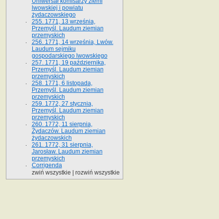
Uniwersał komisarzy ziemi
lwowskiej i powiatu
żydaczowskiego
255. 1771, 13 września,
Przemyśl. Laudum ziemian
przemyskich
256. 1771, 14 września, Lwów.
Laudum sejmiku
gospodarskiego lwowskiego
257. 1771, 19 października,
Przemyśl. Laudum ziemian
przemyskich
258. 1771, 6 listopada,
Przemyśl. Laudum ziemian
przemyskich
259. 1772, 27 stycznia,
Przemyśl. Laudum ziemian
przemyskich
260. 1772, 11 sierpnia,
Żydaczów. Laudum ziemian
żydaczowskich
261. 1772, 31 sierpnia,
Jarosław. Laudum ziemian
przemyskich
Corrigenda
zwiń wszystkie
|
rozwiń wszystkie