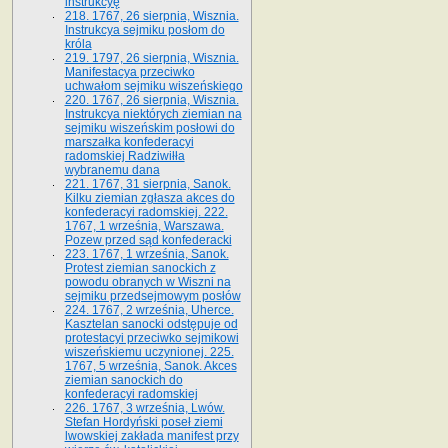
instrukcyę
218. 1767, 26 sierpnia, Wisznia.
Instrukcya sejmiku posłom do
króla
219. 1797, 26 sierpnia, Wisznia.
Manifestacya przeciwko
uchwałom sejmiku wiszeńskiego
220. 1767, 26 sierpnia, Wisznia.
Instrukcya niektórych ziemian na
sejmiku wiszeńskim posłowi do
marszałka konfe­deracyi
radomskiej Radziwiłła
wybranemu dana
221. 1767, 31 sierpnia, Sanok.
Kilku ziemian zgłasza akces do
konfederacyi radomskiej. 222.
1767, 1 września, Warszawa.
Pozew przed sąd konfederacki
223. 1767, 1 września, Sanok.
Protest ziemian sanockich z
powodu obranych w Wiszni na
sejmiku przedsejmo­wym posłów
224. 1767, 2 września, Uherce.
Kasztelan sanocki odstępuje od
protestacyi przeciwko sejmikowi
wiszeńskiemu uczynionej. 225.
1767, 5 września, Sanok. Akces
ziemian sanockich do
konfederacyi radomskiej
226. 1767, 3 września, Lwów.
Stefan Hordyński poseł ziemi
lwowskiej zakłada manifest przy