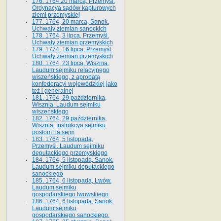
176. 1764 20 marca, Przemyśl.
Ordynacya sądów kapturowych
ziemi przemyskiej
177. 1764, 20 marca, Sanok.
Uchwały ziemian sanockich
178. 1764, 3 lipca, Przemyśl.
Uchwały ziemian przemyskich
179. 1774, 16 lipca, Przemyśl.
Uchwały ziemian przemyskich
180. 1764, 23 lipca, Wisznia.
Laudum sejmiku relacyjnego
wiszeńskiego, z aprobatą
konfederacyi wojewódzkiej jako
też i generalnej
181. 1764, 29 października,
Wisznia. Laudum sejmiku
wiszeńskiego
182. 1764, 29 października,
Wisznia. Instrukcya sejmiku
posłom na sejm
183. 1764, 5 listopada,
Przemyśl. Laudum sejmiku
deputackiego przemyskiego
184. 1764, 5 listopada, Sanok.
Laudum sejmiku deputackiego
sanockiego
185. 1764, 6 listopada, Lwów.
Laudum sejmiku
gospodarskiego lwowskiego
186. 1764, 6 listopada, Sanok.
Laudum sejmiku
gospodarskiego sanockiego.