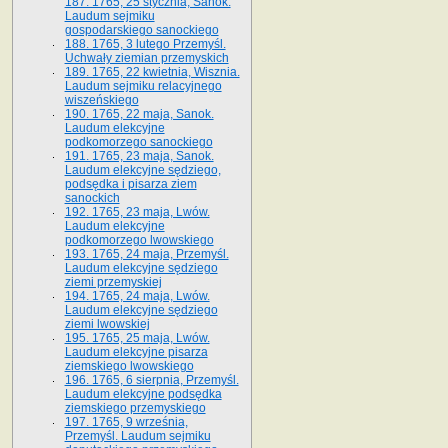
187. 1765, 25 stycznia, Sanok.
Laudum sejmiku
gospodarskiego sanockiego
188. 1765, 3 lutego Przemyśl.
Uchwały ziemian przemyskich
189. 1765, 22 kwietnia, Wisznia.
Laudum sejmiku relacyjnego
wiszeńskiego
190. 1765, 22 maja, Sanok.
Laudum elekcyjne
podkomorzego sanockiego
191. 1765, 23 maja, Sanok.
Laudum elekcyjne sędziego,
podsędka i pisarza ziem
sanockich
192. 1765, 23 maja, Lwów.
Laudum elekcyjne
podkomorzego lwowskiego
193. 1765, 24 maja, Przemyśl.
Laudum elekcyjne sędziego
ziemi przemyskiej
194. 1765, 24 maja, Lwów.
Laudum elekcyjne sędziego
ziemi lwowskiej
195. 1765, 25 maja, Lwów.
Laudum elekcyjne pisarza
ziemskiego lwowskiego
196. 1765, 6 sierpnia, Przemyśl.
Laudum elekcyjne podsędka
ziemskiego przemyskiego
197. 1765, 9 września,
Przemyśl. Laudum sejmiku