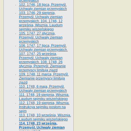
przemyskich
102. 1746, 18 lipca, Przemyśl.
Uchwały ziemian przemyskich
103. 1746, 29 sierpnia,
Przemyśl. Uchwały ziemian
przemyskich. 104. 1746, 12
września, Wisznia. Laudum
sejmiku wiszeńskiego
105. 1747, 27 stycznia,
Przemyśl. Uchwały ziemian
przemyskich
106. 1747, 17 lipca, Przemyśl.
Uchwały ziemian przemyskich.
107. 1747, 25 września,
Przemyśl. Uchwały ziemian
przemyskich. 108. 1748, 26
stycznia, Przemyśl. Ziemianie
przemyscy limitują zjazd
109. 1748, 11 marca, Przemyśl.
Ziemianie przemyscy limitują
zjazd
110. 1748, 6 maja, Przemyśl.
Uchwały ziemian przemyskich
111. 1748, 19 sierpnia, Wisznia.
Laudum sejmiku wiszeńskiego
112. 1748, 19 sierpnia, Wisznia.
Instrukcya sejmiku posłom na
sejm
113. 1748, 10 września, Wisznia.
Laudum sejmiku wiszeńskiego
114. 1748, 23 września,
Przemyśl. Uchwały ziemian