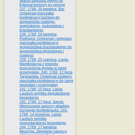
skarbu deputata swego na
trybunał koronny po pensyę
237. 1768, 20 kwietnia, Bar.
Uniwersał marszałka
konfederacyi barskiej do
województw ruskiego,
wołyńskiego, podolskiego i
bracławskiego
238. 1768, 29 kwietnia,
Podhajce. Uniwersał i ordynans
marszałka konfederacyi
województwa bracławskiego do
wo­jewództwa kijowskiego i
ruskiego
239. 1768, 25 czerwca, Lwów.
Manifestacya z powodu
przeciążenia dymów w ziemi
przemyskiej. 240. 1768, 12 lipca,
Targowiska. Uniwersał zastępcy
marszałka konfederacyi do ziemi
lwowskiej i przemyskiej
241. 1768, 15 lipca, Lwów.
Laudum sejmiku deputackiego
lwowskiego
242. 1768, 17 lipca, Sanok.
Mieszczanie sanoccy składają
przysięgę konfederacką. 243.
1768, 14 września, Lwów.
Laudum sejmiku
gospodarskiego lwowskiego
244. 1769, 17 kwietnia,
Muszyna. Ziemianie sanoccy