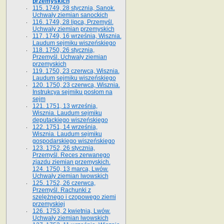
przemyskich
115. 1749, 28 stycznia, Sanok.
Uchwały ziemian sanockich
116. 1749, 28 lipca, Przemyśl.
Uchwały ziemian przemyskich
117. 1749, 16 września, Wisznia.
Laudum sejmiku wiszeńskiego
118. 1750, 26 stycznia,
Przemyśl. Uchwały ziemian
przemyskich
119. 1750, 23 czerwca, Wisznia.
Laudum sejmiku wiszeńskiego
120. 1750, 23 czerwca, Wisznia.
Instrukcya sejmiku posłom na
sejm
121. 1751, 13 września,
Wisznia. Laudum sejmiku
deputackiego wiszeńskiego
122. 1751, 14 września,
Wisznia. Laudum sejmiku
gospodarskiego wiszeńskiego
123. 1752, 26 stycznia,
Przemyśl. Reces zerwanego
zjazdu ziemian przemyskich.
124. 1750, 13 marca, Lwów.
Uchwały ziemian lwowskich
125. 1752, 26 czerwca,
Przemyśl. Rachunki z
szelężnego i czopowego ziemi
przemyskiej
126. 1753, 2 kwietnia, Lwów.
Uchwały ziemian lwowskich