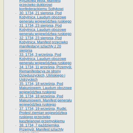
Ryszkową Wolą. Manifest
przeciwko duktorowi
konfederackiemu Sołtykowi
30. 1734, 21 sierpnia, Pod
Kobylnicą. Laudum obozowe
generału województwa ruskiego
31. 1734, 23 sierpnia, Pod
Kobylnicą. Laudum obozowe
generału województwa ruskiego
32. 1734, 23 sierpnia, Pod
Kobylnicą. Manifest przeciwko
manifestacyi szlachty z 20
sierpnia
33. 1734, 3 września, Pod
Kobylnicą. Laudum obozowe
generału województwa ruskiego
34. 1734, 11 września, Przemyśl.
Remanifestacya ze strony
Dzieduszyckich, Ulińskiego i
Ustrzyckich
35. 1734, 18 września, Pod
Makuniowem. Laudum obozowe
województwa ruskiego
36. 1734, 18 września, Pod
Makuniowem. Manifest generału
województwa ruskiego
37. 1734, 19 września, Rudki.
Protest ziemian województwa
ruskiego przeciwko
kasztelanowi przemyskiemu
38. 1734, 7 października,
Przemyśl. Manifest szlachty