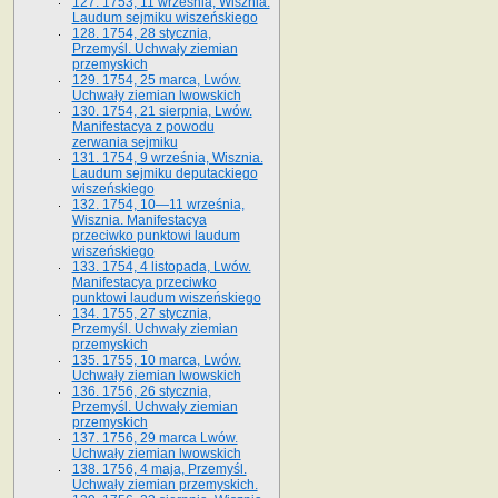
127. 1753, 11 września, Wisznia.
Laudum sejmiku wiszeńskiego
128. 1754, 28 stycznia,
Przemyśl. Uchwały ziemian
przemyskich
129. 1754, 25 marca, Lwów.
Uchwały ziemian lwowskich
130. 1754, 21 sierpnia, Lwów.
Manifestacya z powodu
zerwania sejmiku
131. 1754, 9 września, Wisznia.
Laudum sejmiku deputackiego
wiszeńskiego
132. 1754, 10—11 września,
Wisznia. Manifestacya
przeciwko punktowi laudum
wiszeńskiego
133. 1754, 4 listopada, Lwów.
Manifestacya przeciwko
punktowi laudum wiszeńskiego
134. 1755, 27 stycznia,
Przemyśl. Uchwały ziemian
przemyskich
135. 1755, 10 marca, Lwów.
Uchwały ziemian lwowskich
136. 1756, 26 stycznia,
Przemyśl. Uchwały ziemian
przemyskich
137. 1756, 29 marca Lwów.
Uchwały ziemian lwowskich
138. 1756, 4 maja, Przemyśl.
Uchwały ziemian przemyskich.