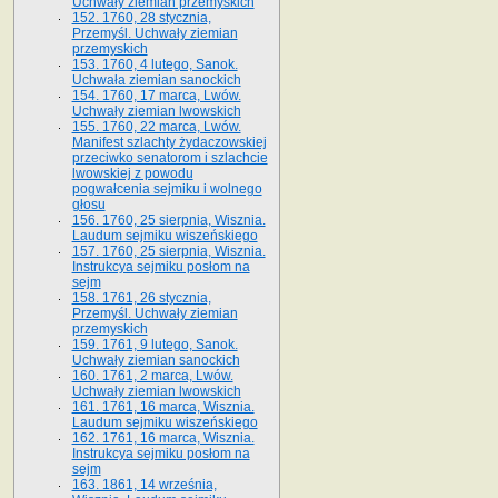
Uchwały ziemian przemyskich
152. 1760, 28 stycznia,
Przemyśl. Uchwały ziemian
przemyskich
153. 1760, 4 lutego, Sanok.
Uchwała ziemian sanockich
154. 1760, 17 marca, Lwów.
Uchwały ziemian lwowskich
155. 1760, 22 marca, Lwów.
Manifest szlachty żydaczowskiej
przeciwko senatorom i szlachcie
lwowskiej z po­wodu
pogwałcenia sejmiku i wolnego
głosu
156. 1760, 25 sierpnia, Wisznia.
Laudum sejmiku wiszeńskiego
157. 1760, 25 sierpnia, Wisznia.
Instrukcya sejmiku posłom na
sejm
158. 1761, 26 stycznia,
Przemyśl. Uchwały ziemian
przemyskich
159. 1761, 9 lutego, Sanok.
Uchwały ziemian sanockich
160. 1761, 2 marca, Lwów.
Uchwały ziemian lwowskich
161. 1761, 16 marca, Wisznia.
Laudum sejmiku wiszeńskiego
162. 1761, 16 marca, Wisznia.
Instrukcya sejmiku posłom na
sejm
163. 1861, 14 września,