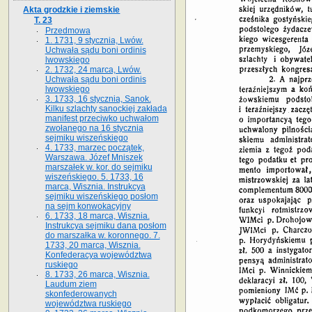
Akta grodzkie i ziemskie
T. 23
Przedmowa
1. 1731, 9 stycznia, Lwów.
Uchwała sądu boni ordinis
lwowskiego
2. 1732, 24 marca, Lwów.
Uchwała sądu boni ordinis
lwowskiego
3. 1733, 16 stycznia, Sanok.
Kilku szlachty sanockiej zakłada
manifest przeciwko uchwałom
zwołanego na 16 stycz­nia
sejmiku wiszeńskiego
4. 1733, marzec początek,
Warszawa. Józef Mniszek
marszałek w. kor. do sejmiku
wiszeńskiego. 5. 1733, 16
marca, Wisznia. Instrukcya
sejmiku wiszeńskiego posłom
na sejm konwokacyjny
6. 1733, 18 marca, Wisznia.
Instrukcya sejmiku dana posłom
do marszałka w. koronnego. 7.
1733, 20 marca, Wisznia.
Konfederacya województwa
ruskiego
8. 1733, 26 marca, Wisznia.
Laudum ziem
skonfederowanych
województwa ruskiego