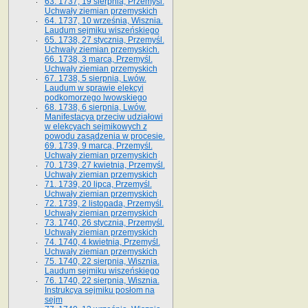
63. 1737, 19 sierpnia, Przemyśl.
Uchwały ziemian przemyskich
64. 1737, 10 września, Wisznia.
Laudum sejmiku wiszeńskiego
65. 1738, 27 stycznia, Przemyśl.
Uchwały ziemian przemyskich­­.
66. 1738, 3 marca, Przemyśl.
Uchwały ziemian przemyskich­
67. 1738, 5 sierpnia, Lwów.
Laudum w sprawie elekcyi
podkomorzego lwowskiego
68. 1738, 6 sierpnia, Lwów.
Manifestacya przeciw udziałowi
w elekcyach sejmikowych z
powodu zasądzenia w procesie.
69. 1739, 9 marca, Przemyśl.
Uchwały ziemian przemyskich
70. 1739, 27 kwietnia, Przemyśl.
Uchwały ziemian przemyskich
71. 1739, 20 lipca, Przemyśl.
Uchwały ziemian przemyskich
72. 1739, 2 listopada, Przemyśl.
Uchwały ziemian przemyskich
73. 1740, 26 stycznia, Przemyśl.
Uchwały ziemian przemyskich
74. 1740, 4 kwietnia, Przemyśl.
Uchwały ziemian przemyskich
75. 1740, 22 sierpnia, Wisznia.
Laudum sejmiku wiszeńskiego
76. 1740, 22 sierpnia, Wisznia.
Instrukcya sejmiku posłom na
sejm