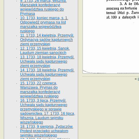
9. 1733, 26 marca, Wisznia.
Marszałek konfederacyi
województwa ruskiego do
Prymasa
10. 1733, koniec marca, s. 1.
Odpowiedź prymasa na list
marszałka województwa
ruskiego
11. 1733, 14 kwietnia, Przemyśl.
Ordynacya sądów kapturowych
ziemi przemyskiej
12. 1733, 15 kwietnia, Sanok.
Laudum ziemian sanockich
13. 1733, 18 kwietnia, Przemyśl.
Uchwała sądu kapturowego
ziemi przemyskiej
14. 1733, 18 kwietnia, Przemyśl.
Uchwała sądu kapturowego
«
ziemi przemyskiej
15. 1733, 22 czerwca,
Warszawa. Prymas do
marszałka konfederacyi
województwa ruskiego
16. 1733, 3 lipca, Przemyśl.
Uchwała sądu kapturowego
przemyskiego w sprawie
sądownictwa. 17. 1733, 16 lipca,
Wisznia. Laudum sejmiku
wiszeńskiego
18. 1733, 9 sierpnia, Żydaczów.
Protest przeciwko uchwałom
sejmiku wiszeńskiego