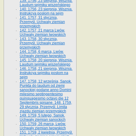
139. 1756, 23 sierpnia, Wisznia.
Laudum sejmiku wiszeńskiego
140. 1756, 23 sierpnia, Wisznia.
Instrukcya posłom na sejm
141. 1757, 31 stycznia,
Przemyśl. Uchwały ziemian
przemyskich
142. 1757, 21 marca Lwów.
Uchwały ziemian lwowskich
143. 1758, 30 stycznia,
Przemyśl. Uchwały ziemian
przemyskich
144. 1758, 6 marca, Lwów.
Uchwały ziemian lwowskich
145. 1758, 20 sierpnia, Wisznia.
Laudum sejmiku wiszeńskiego
146. 1758, 21 sierpnia, Wisznia.
Instrukcya sejmiku posłom na
sejm
147. 1758, 12 września, Sanok.
Punkta do laudum od ziemi
sanockiej podane anno Domini
milesimo septingentesimo
quinquagesimo octavo die 12
Septembris spisane. 148. 1759,
29 stycznia, Przemyśl. Limita
zjazdu ziemian przemyskich
149. 1759, 5 lutego, Sanok.
Uchwały ziemian sanockich
150. 1759, 26 marca, Lwów.
Uchwały ziemian lwowskich
151. 1759, 2 kwietnia, Przemyśl.