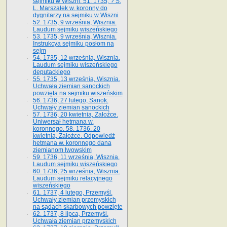
sejmiku w Wiszni. 51. 1735, ? S.
L. Marszałek w. koronny do
dygnitarzy na sejmiku w Wiszni
52. 1735, 9 września, Wisznia.
Laudum sejmiku wiszeńskiego
53. 1735, 9 września, Wisznia.
Instrukcya sejmiku posłom na
sejm
54. 1735, 12 września, Wisznia.
Laudum sejmiku wiszeńskiego
deputackiego
55. 1735, 13 września, Wisznia.
Uchwała ziemian sanockich
powzięta na sejmiku wiszeńskim
56. 1736, 27 lutego, Sanok.
Uchwały ziemian sanockich
57. 1736, 20 kwietnia, Załoźce.
Uniwersał hetmana w.
koronnego. 58. 1736. 20
kwietnia, Załoźce. Odpowiedź
hetmana w. koronnego dana
ziemianom lwowskim
59. 1736, 11 września, Wisznia.
Laudum sejmiku wiszeńskiego
60. 1736, 25 września, Wisznia.
Laudum sejmiku relacyjnego
wiszeńskiego
61. 1737, 4 lutego, Przemyśl.
Uchwały ziemian przemyskich
na sądach skarbowych powzięte
62. 1737, 8 lipca, Przemyśl.
Uchwała ziemian przemyskich