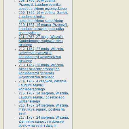
208. 1766, 16 września,
Przemyśl. Laudum sejmiku
gospodarskiego przemyskiego
209. 1766, 16 września, Sanok.
Laudum sejmiku
gospodarskiego sanockiego
210. 1767, 16 marca, Przemyśl.
Laudum elekcyjne podsędka
przemyskiego
211. 1767, 27 maja, Wisznia.
Konfederacya województwa
ruskiego
212. 1767, 27 maja, Wisznia.
Uniwersał marszałka
konfederacyi województwa
ruskiego
213. 1767, 28 maja, Wisznia.
Akces szlachty drobnej do
konfederacyi generału
województwa ruskiego
214. 1767, 4 czerwca, Wisznia.
Laudum sejmiku
konfederackiego
215. 1767, 24 sierpnia, Wisznia.
Laudum sejmiku poselskiego
wiszeńskiego
216. 1767, 24 sierpnia, Wisznia.
Instrukcya sejmiku posłom na
sejm
217. 1767, 24 sierpnia, Wisznia.
Ziemianie sanoccy wybierają
posłów na sejm i dają im