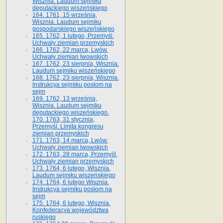
Wisznia. Laudum sejmiku
deputackiego wiszeńskiego
164. 1761, 15 września,
Wisznia. Laudum sejmiku
gospodarskiego wiszeńskiego
165. 1762, 1 lutego, Przemyśl.
Uchwały ziemian przemyskich
166. 1762, 22 marca, Lwów.
Uchwały ziemian lwowskich
167. 1762, 23 sierpnia, Wisznia.
Laudum sejmiku wiszeńskiego
168. 1762, 23 sierpnia, Wisznia.
Instrukcya sejmiku posłom na
sejm
169. 1762, 13 września,
Wisznia. Laudum sejmiku
deputackiego wiszeńskiego.
170. 1763, 31 stycznia,
Przemyśl. Limita kongresu
ziemian przemyskich
171. 1763, 14 marca, Lwów.
Uchwały ziemian lwowskich
172. 1763, 28 marca, Przemyśl.
Uchwały ziemian przemyskich
173. 1764, 6 lutego, Wisznia.
Laudum sejmiku wiszeńskiego
174. 1764, 6 lutego Wisznia.
Instrukcya sejmiku posłom na
sejm
175. 1764, 6 lutego, Wisznia.
Konfederacya województwa
ruskiego