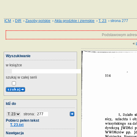
ICM
›
DIR
›
Zasoby polskie
›
Akta grodzkie i ziemskie
›
T. 23
› strona 277
Podstawowym adrese
«
Wyszukiwanie
w książce
szukaj w całej serii
Idź do
strona:
Pobierz pełen tekst
T. 23.txt
Nawigacja