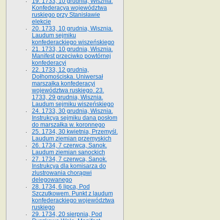
19. 1733, 10 grudnia, Wisznia.
Konfederacya województwa
ruskiego przy Stanisławie
elekcie
20. 1733, 10 grudnia, Wisznia.
Laudum sejmiku
konfederackiego wiszeńskiego
21. 1733, 10 grudnia, Wisznia.
Manifest przeciwko powtórnej
konfederacyi
22. 1733, 12 grudnia,
Dołhomościska. Uniwersał
marszałka konfederacyi
województwa ruskiego. 23.
1733, 29 grudnia, Wisznia.
Laudum sejmiku wiszeńskiego
24. 1733, 30 grudnia, Wisznia.
Instrukcya sejmiku dana posłom
do marszałka w. koronnego
25. 1734, 30 kwietnia, Przemyśl.
Laudum ziemian przemyskich
26. 1734, 7 czerwca, Sanok.
Laudum ziemian sanockich
27. 1734, 7 czerwca, Sanok.
Instrukcya dla komisarza do
zlustrowania chorągwi
delegowanego
28. 1734, 6 lipca, Pod
Szczutkowem. Punkt z laudum
konfederackiego województwa
ruskiego
29. 1734, 20 sierpnia, Pod