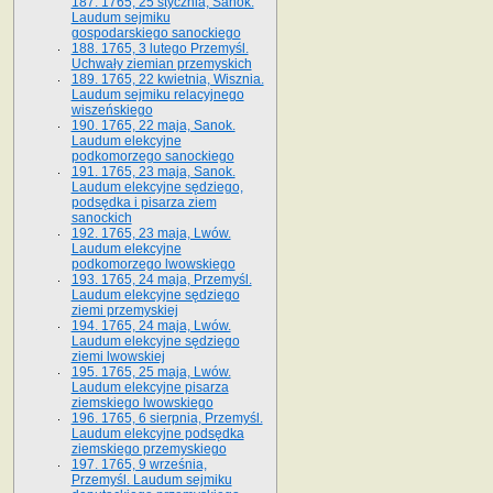
187. 1765, 25 stycznia, Sanok.
Laudum sejmiku
gospodarskiego sanockiego
188. 1765, 3 lutego Przemyśl.
Uchwały ziemian przemyskich
189. 1765, 22 kwietnia, Wisznia.
Laudum sejmiku relacyjnego
wiszeńskiego
190. 1765, 22 maja, Sanok.
Laudum elekcyjne
podkomorzego sanockiego
191. 1765, 23 maja, Sanok.
Laudum elekcyjne sędziego,
podsędka i pisarza ziem
sanockich
192. 1765, 23 maja, Lwów.
Laudum elekcyjne
podkomorzego lwowskiego
193. 1765, 24 maja, Przemyśl.
Laudum elekcyjne sędziego
ziemi przemyskiej
194. 1765, 24 maja, Lwów.
Laudum elekcyjne sędziego
ziemi lwowskiej
195. 1765, 25 maja, Lwów.
Laudum elekcyjne pisarza
ziemskiego lwowskiego
196. 1765, 6 sierpnia, Przemyśl.
Laudum elekcyjne podsędka
ziemskiego przemyskiego
197. 1765, 9 września,
Przemyśl. Laudum sejmiku