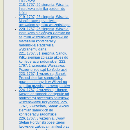
instrukcyę
218. 1767, 26 sierpnia, Wisznia.
Instrukcya sejmiku posłom do
króla
219. 1797, 26 sierpnia, Wisznia.
Manifestacya przeciwko
uchwałom sejmiku wiszeńskiego
220. 1767, 26 sierpnia, Wisznia.
Instrukcya niektórych ziemian na
sejmiku wiszeńskim posłowi do
marszałka konfe­deracyi
radomskiej Radziwiłła
wybranemu dana
221. 1767, 31 sierpnia, Sanok.
Kilku ziemian zgłasza akces do
konfederacyi radomskiej. 222.
1767, 1 września, Warszawa.
Pozew przed sąd konfederacki
223. 1767, 1 września, Sanok.
Protest ziemian sanockich z
powodu obranych w Wiszni na
sejmiku przedsejmo­wym posłów
224. 1767, 2 września, Uherce.
Kasztelan sanocki odstępuje od
protestacyi przeciwko sejmikowi
wiszeńskiemu uczynionej. 225.
1767, 5 września, Sanok. Akces
ziemian sanockich do
konfederacyi radomskiej
226. 1767, 3 września, Lwów.
Stefan Hordyński poseł ziemi
lwowskiej zakłada manifest przy