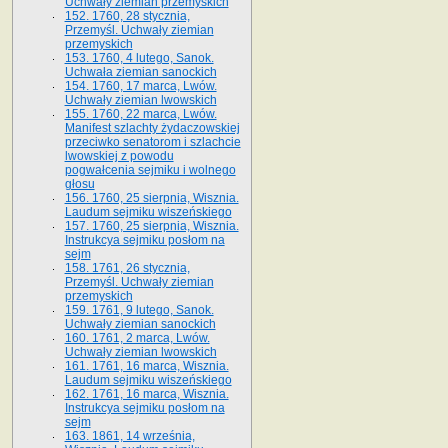
Uchwały ziemian przemyskich
152. 1760, 28 stycznia,
Przemyśl. Uchwały ziemian
przemyskich
153. 1760, 4 lutego, Sanok.
Uchwała ziemian sanockich
154. 1760, 17 marca, Lwów.
Uchwały ziemian lwowskich
155. 1760, 22 marca, Lwów.
Manifest szlachty żydaczowskiej
przeciwko senatorom i szlachcie
lwowskiej z po­wodu
pogwałcenia sejmiku i wolnego
głosu
156. 1760, 25 sierpnia, Wisznia.
Laudum sejmiku wiszeńskiego
157. 1760, 25 sierpnia, Wisznia.
Instrukcya sejmiku posłom na
sejm
158. 1761, 26 stycznia,
Przemyśl. Uchwały ziemian
przemyskich
159. 1761, 9 lutego, Sanok.
Uchwały ziemian sanockich
160. 1761, 2 marca, Lwów.
Uchwały ziemian lwowskich
161. 1761, 16 marca, Wisznia.
Laudum sejmiku wiszeńskiego
162. 1761, 16 marca, Wisznia.
Instrukcya sejmiku posłom na
sejm
163. 1861, 14 września,