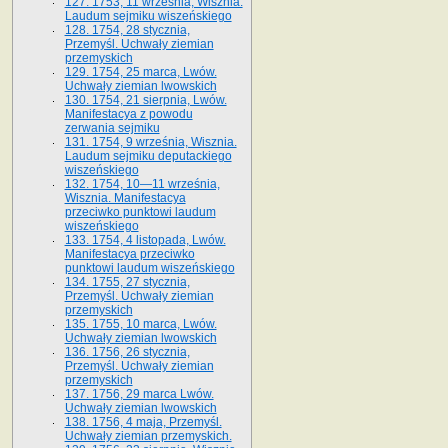
127. 1753, 11 września, Wisznia.
Laudum sejmiku wiszeńskiego
128. 1754, 28 stycznia,
Przemyśl. Uchwały ziemian
przemyskich
129. 1754, 25 marca, Lwów.
Uchwały ziemian lwowskich
130. 1754, 21 sierpnia, Lwów.
Manifestacya z powodu
zerwania sejmiku
131. 1754, 9 września, Wisznia.
Laudum sejmiku deputackiego
wiszeńskiego
132. 1754, 10—11 września,
Wisznia. Manifestacya
przeciwko punktowi laudum
wiszeńskiego
133. 1754, 4 listopada, Lwów.
Manifestacya przeciwko
punktowi laudum wiszeńskiego
134. 1755, 27 stycznia,
Przemyśl. Uchwały ziemian
przemyskich
135. 1755, 10 marca, Lwów.
Uchwały ziemian lwowskich
136. 1756, 26 stycznia,
Przemyśl. Uchwały ziemian
przemyskich
137. 1756, 29 marca Lwów.
Uchwały ziemian lwowskich
138. 1756, 4 maja, Przemyśl.
Uchwały ziemian przemyskich.