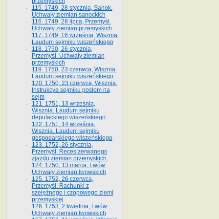
przemyskich
115. 1749, 28 stycznia, Sanok.
Uchwały ziemian sanockich
116. 1749, 28 lipca, Przemyśl.
Uchwały ziemian przemyskich
117. 1749, 16 września, Wisznia.
Laudum sejmiku wiszeńskiego
118. 1750, 26 stycznia,
Przemyśl. Uchwały ziemian
przemyskich
119. 1750, 23 czerwca, Wisznia.
Laudum sejmiku wiszeńskiego
120. 1750, 23 czerwca, Wisznia.
Instrukcya sejmiku posłom na
sejm
121. 1751, 13 września,
Wisznia. Laudum sejmiku
deputackiego wiszeńskiego
122. 1751, 14 września,
Wisznia. Laudum sejmiku
gospodarskiego wiszeńskiego
123. 1752, 26 stycznia,
Przemyśl. Reces zerwanego
zjazdu ziemian przemyskich.
124. 1750, 13 marca, Lwów.
Uchwały ziemian lwowskich
125. 1752, 26 czerwca,
Przemyśl. Rachunki z
szelężnego i czopowego ziemi
przemyskiej
126. 1753, 2 kwietnia, Lwów.
Uchwały ziemian lwowskich