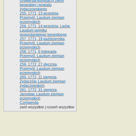
Uniwersał komisarzy ziemi
lwowskiej i powiatu
żydaczowskiego
255. 1771, 13 września,
Przemyśl. Laudum ziemian
przemyskich
256. 1771, 14 września, Lwów.
Laudum sejmiku
gospodarskiego lwowskiego
257. 1771, 19 października,
Przemyśl. Laudum ziemian
przemyskich
258. 1771, 6 listopada,
Przemyśl. Laudum ziemian
przemyskich
259. 1772, 27 stycznia,
Przemyśl. Laudum ziemian
przemyskich
260. 1772, 11 sierpnia,
Żydaczów. Laudum ziemian
żydaczowskich
261. 1772, 31 sierpnia,
Jarosław. Laudum ziemian
przemyskich
Corrigenda
zwiń wszystkie
|
rozwiń wszystkie