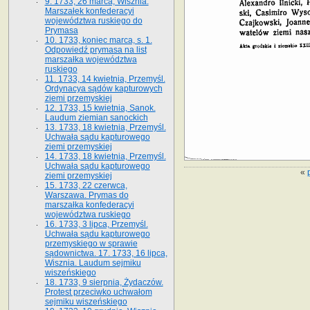
9. 1733, 26 marca, Wisznia.
Marszałek konfederacyi
województwa ruskiego do
Prymasa
10. 1733, koniec marca, s. 1.
Odpowiedź prymasa na list
marszałka województwa
ruskiego
11. 1733, 14 kwietnia, Przemyśl.
Ordynacya sądów kapturowych
ziemi przemyskiej
12. 1733, 15 kwietnia, Sanok.
Laudum ziemian sanockich
13. 1733, 18 kwietnia, Przemyśl.
Uchwała sądu kapturowego
ziemi przemyskiej
14. 1733, 18 kwietnia, Przemyśl.
Uchwała sądu kapturowego
«
ziemi przemyskiej
15. 1733, 22 czerwca,
Warszawa. Prymas do
marszałka konfederacyi
województwa ruskiego
16. 1733, 3 lipca, Przemyśl.
Uchwała sądu kapturowego
przemyskiego w sprawie
sądownictwa. 17. 1733, 16 lipca,
Wisznia. Laudum sejmiku
wiszeńskiego
18. 1733, 9 sierpnia, Żydaczów.
Protest przeciwko uchwałom
sejmiku wiszeńskiego