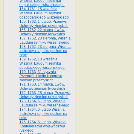
Wisznia. Laudum sejmiku
deputackiego wiszeńskiego
164. 1761, 15 września,
Wisznia. Laudum sejmiku
gospodarskiego wiszeńskiego
165. 1762, 1 lutego, Przemyśl.
Uchwały ziemian przemyskich
166. 1762, 22 marca, Lwów.
Uchwały ziemian lwowskich
167. 1762, 23 sierpnia, Wisznia.
Laudum sejmiku wiszeńskiego
168. 1762, 23 sierpnia, Wisznia.
Instrukcya sejmiku posłom na
sejm
169. 1762, 13 września,
Wisznia. Laudum sejmiku
deputackiego wiszeńskiego.
170. 1763, 31 stycznia,
Przemyśl. Limita kongresu
ziemian przemyskich
171. 1763, 14 marca, Lwów.
Uchwały ziemian lwowskich
172. 1763, 28 marca, Przemyśl.
Uchwały ziemian przemyskich
173. 1764, 6 lutego, Wisznia.
Laudum sejmiku wiszeńskiego
174. 1764, 6 lutego Wisznia.
Instrukcya sejmiku posłom na
sejm
175. 1764, 6 lutego, Wisznia.
Konfederacya województwa
ruskiego