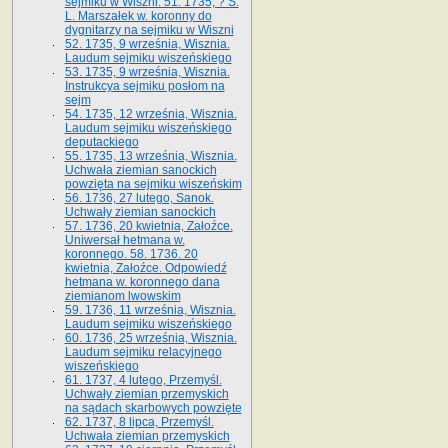
sejmiku w Wiszni. 51. 1735, ? S.
L. Marszałek w. koronny do
dygnitarzy na sejmiku w Wiszni
52. 1735, 9 września, Wisznia.
Laudum sejmiku wiszeńskiego
53. 1735, 9 września, Wisznia.
Instrukcya sejmiku posłom na
sejm
54. 1735, 12 września, Wisznia.
Laudum sejmiku wiszeńskiego
deputackiego
55. 1735, 13 września, Wisznia.
Uchwała ziemian sanockich
powzięta na sejmiku wiszeńskim
56. 1736, 27 lutego, Sanok.
Uchwały ziemian sanockich
57. 1736, 20 kwietnia, Załoźce.
Uniwersał hetmana w.
koronnego. 58. 1736. 20
kwietnia, Załoźce. Odpowiedź
hetmana w. koronnego dana
ziemianom lwowskim
59. 1736, 11 września, Wisznia.
Laudum sejmiku wiszeńskiego
60. 1736, 25 września, Wisznia.
Laudum sejmiku relacyjnego
wiszeńskiego
61. 1737, 4 lutego, Przemyśl.
Uchwały ziemian przemyskich
na sądach skarbowych powzięte
62. 1737, 8 lipca, Przemyśl.
Uchwała ziemian przemyskich