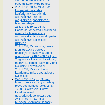
skarbu deputata swego na
trybunał koronny po pensyę
237. 1768, 20 kwietnia, Bar.
Uniwersał marszałka
konfederacyi barskiej do
województw ruskiego,
wołyńskiego, podolskiego i
bracławskiego
238. 1768, 29 kwietnia,
Podhajce. Uniwersał i ordynans
marszałka konfederacyi
województwa bracławskiego do
wo­jewództwa kijowskiego i
ruskiego
239. 1768, 25 czerwca, Lwów.
Manifestacya z powodu
przeciążenia dymów w ziemi
przemyskiej. 240. 1768, 12 lipca,
Targowiska. Uniwersał zastępcy
marszałka konfederacyi do ziemi
lwowskiej i przemyskiej
241. 1768, 15 lipca, Lwów.
Laudum sejmiku deputackiego
lwowskiego
242. 1768, 17 lipca, Sanok.
Mieszczanie sanoccy składają
przysięgę konfederacką. 243.
1768, 14 września, Lwów.
Laudum sejmiku
gospodarskiego lwowskiego
244. 1769, 17 kwietnia,
Muszyna. Ziemianie sanoccy