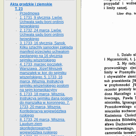
Akta grodzkie i ziemskie
T. 23
Przedmowa
1. 1731, 9 stycznia, Lwów.
Uchwała sądu boni ordinis
lwowskiego
2. 1732, 24 marca, Lwów.
Uchwała sądu boni ordinis
lwowskiego
3. 1733, 16 stycznia, Sanok.
Kilku szlachty sanockiej zakłada
manifest przeciwko uchwałom
zwołanego na 16 stycz­nia
sejmiku wiszeńskiego
4. 1733, marzec początek,
Warszawa. Józef Mniszek
marszałek w. kor. do sejmiku
wiszeńskiego. 5. 1733, 16
marca, Wisznia. Instrukcya
sejmiku wiszeńskiego posłom
na sejm konwokacyjny
6. 1733, 18 marca, Wisznia.
Instrukcya sejmiku dana posłom
do marszałka w. koronnego. 7.
1733, 20 marca, Wisznia.
Konfederacya województwa
ruskiego
8. 1733, 26 marca, Wisznia.
Laudum ziem
skonfederowanych
województwa ruskiego