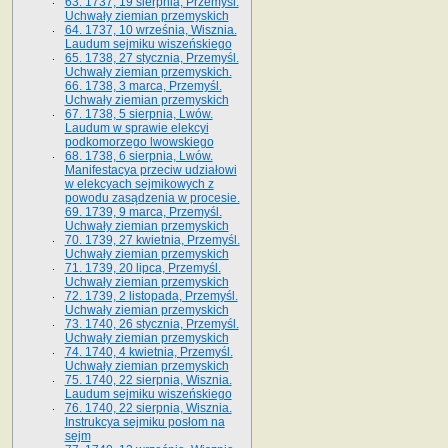
63. 1737, 19 sierpnia, Przemyśl.
Uchwały ziemian przemyskich
64. 1737, 10 września, Wisznia.
Laudum sejmiku wiszeńskiego
65. 1738, 27 stycznia, Przemyśl.
Uchwały ziemian przemyskich­­.
66. 1738, 3 marca, Przemyśl.
Uchwały ziemian przemyskich­
67. 1738, 5 sierpnia, Lwów.
Laudum w sprawie elekcyi
podkomorzego lwowskiego
68. 1738, 6 sierpnia, Lwów.
Manifestacya przeciw udziałowi
w elekcyach sejmikowych z
powodu zasądzenia w procesie.
69. 1739, 9 marca, Przemyśl.
Uchwały ziemian przemyskich
70. 1739, 27 kwietnia, Przemyśl.
Uchwały ziemian przemyskich
71. 1739, 20 lipca, Przemyśl.
Uchwały ziemian przemyskich
72. 1739, 2 listopada, Przemyśl.
Uchwały ziemian przemyskich
73. 1740, 26 stycznia, Przemyśl.
Uchwały ziemian przemyskich
74. 1740, 4 kwietnia, Przemyśl.
Uchwały ziemian przemyskich
75. 1740, 22 sierpnia, Wisznia.
Laudum sejmiku wiszeńskiego
76. 1740, 22 sierpnia, Wisznia.
Instrukcya sejmiku posłom na
sejm