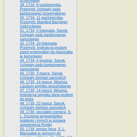
przemyskiej
39. 1734, 9 października,
Przemyśl. Uchwały sądu
kapturowego przemyskiego
40. 1734, 11 października,
Przemyśl. Manifest Bazylego
Ustrzyckiego
41. 1734, 5 listopada, Sanok.
Uchwały sądu kapturowego
sanockiego
42. 1734, 10 listopada,
Przemyśl. Instrukcya posłom
ziemi przemyskiej do marszałka
w. koronnego
44. 1734, 4 grudnia, Sanok.
Uchwały sądu kapturowego
sanockiego
45. 1735, 3 marca, Sanok.
Uchwały ziemian sanockich
46. 1735, 14 marca, Wisznia.
Laudum sejmiku wiszeńskiego
47. 1735, 14 marca, Wisznia.
Instrukcya sejmiku dana posłom
do króla
48. 1735, 22 marca, Sanok.
Uchwały ziemian sanockich
49. 1735, początek czerwca, S.
L. Życzenia województwa
ruskiego i innych w sprawie
uspokojenia Rzptej
50. 1735, koniec lipca, S. L.
Marszałek w. koronny do