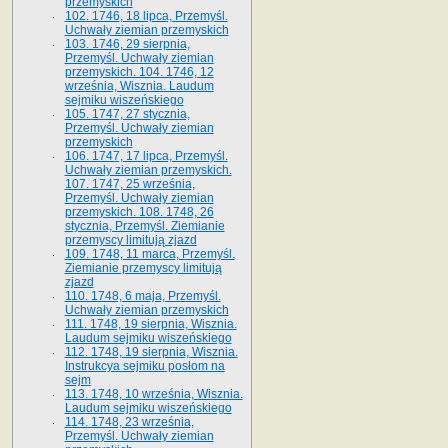
przemyskich
102. 1746, 18 lipca, Przemyśl.
Uchwały ziemian przemyskich
103. 1746, 29 sierpnia,
Przemyśl. Uchwały ziemian
przemyskich. 104. 1746, 12
września, Wisznia. Laudum
sejmiku wiszeńskiego
105. 1747, 27 stycznia,
Przemyśl. Uchwały ziemian
przemyskich
106. 1747, 17 lipca, Przemyśl.
Uchwały ziemian przemyskich.
107. 1747, 25 września,
Przemyśl. Uchwały ziemian
przemyskich. 108. 1748, 26
stycznia, Przemyśl. Ziemianie
przemyscy limitują zjazd
109. 1748, 11 marca, Przemyśl.
Ziemianie przemyscy limitują
zjazd
110. 1748, 6 maja, Przemyśl.
Uchwały ziemian przemyskich
111. 1748, 19 sierpnia, Wisznia.
Laudum sejmiku wiszeńskiego
112. 1748, 19 sierpnia, Wisznia.
Instrukcya sejmiku posłom na
sejm
113. 1748, 10 września, Wisznia.
Laudum sejmiku wiszeńskiego
114. 1748, 23 września,
Przemyśl. Uchwały ziemian