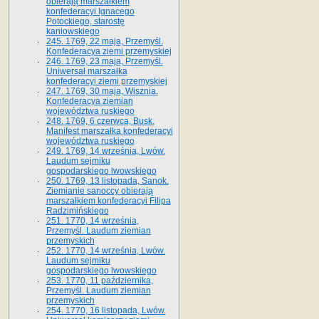
obierają marszałkiem
konfederacyi Ignacego
Potockiego, starostę
kaniowskiego
245. 1769, 22 maja, Przemyśl.
Konfederacya ziemi przemyskiej
246. 1769, 23 maja, Przemyśl.
Uniwersał marszałka
konfederacyi ziemi przemyskiej
247. 1769, 30 maja, Wisznia.
Konfederacya ziemian
województwa ruskiego
248. 1769, 6 czerwca, Busk.
Manifest marszałka konfederacyi
województwa ruskiego
249. 1769, 14 września, Lwów.
Laudum sejmiku
gospodarskiego lwowskiego
250. 1769, 13 listopada, Sanok.
Ziemianie sanoccy obierają
marszałkiem konfederacyi Filipa
Radzimińskiego
251. 1770, 14 września,
Przemyśl. Laudum ziemian
przemyskich
252. 1770, 14 września, Lwów.
Laudum sejmiku
gospodarskiego lwowskiego
253. 1770, 11 października,
Przemyśl. Laudum ziemian
przemyskich
254. 1770, 16 listopada, Lwów.