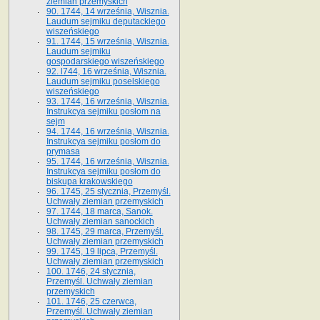
ziemian przemyskich
90. 1744, 14 września, Wisznia.
Laudum sejmiku deputackiego
wiszeńskiego
91. 1744, 15 września, Wisznia.
Laudum sejmiku
gospodarskiego wiszeńskiego
92. l744, 16 września, Wisznia.
Laudum sejmiku poselskiego
wiszeńskiego
93. 1744, 16 września, Wisznia.
Instrukcya sejmiku posłom na
sejm
94. 1744, 16 września, Wisznia.
Instrukcya sejmiku posłom do
prymasa
95. 1744, 16 września, Wisznia.
Instrukcya sejmiku posłom do
biskupa krakowskiego
96. 1745, 25 stycznia, Przemyśl.
Uchwały ziemian przemyskich
97. 1744, 18 marca, Sanok.
Uchwały ziemian sanockich
98. 1745, 29 marca, Przemyśl.
Uchwały ziemian przemyskich
99. 1745, 19 lipca, Przemyśl.
Uchwały ziemian przemyskich
100. 1746, 24 stycznia,
Przemyśl. Uchwały ziemian
przemyskich
101. 1746, 25 czerwca,
Przemyśl. Uchwały ziemian