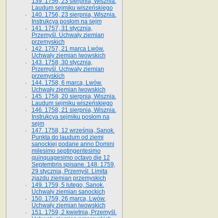
139. 1756, 23 sierpnia, Wisznia.
Laudum sejmiku wiszeńskiego
140. 1756, 23 sierpnia, Wisznia.
Instrukcya posłom na sejm
141. 1757, 31 stycznia,
Przemyśl. Uchwały ziemian
przemyskich
142. 1757, 21 marca Lwów.
Uchwały ziemian lwowskich
143. 1758, 30 stycznia,
Przemyśl. Uchwały ziemian
przemyskich
144. 1758, 6 marca, Lwów.
Uchwały ziemian lwowskich
145. 1758, 20 sierpnia, Wisznia.
Laudum sejmiku wiszeńskiego
146. 1758, 21 sierpnia, Wisznia.
Instrukcya sejmiku posłom na
sejm
147. 1758, 12 września, Sanok.
Punkta do laudum od ziemi
sanockiej podane anno Domini
milesimo septingentesimo
quinquagesimo octavo die 12
Septembris spisane. 148. 1759,
29 stycznia, Przemyśl. Limita
zjazdu ziemian przemyskich
149. 1759, 5 lutego, Sanok.
Uchwały ziemian sanockich
150. 1759, 26 marca, Lwów.
Uchwały ziemian lwowskich
151. 1759, 2 kwietnia, Przemyśl.