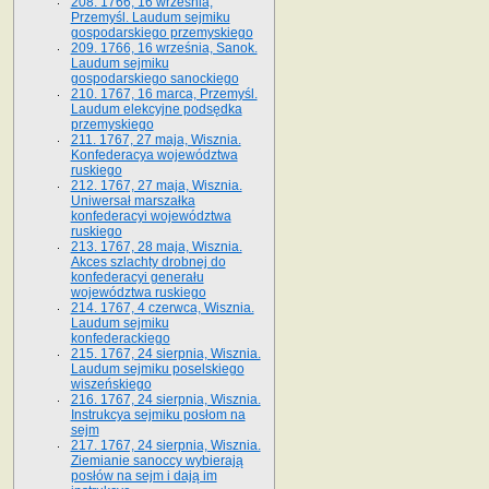
208. 1766, 16 września,
Przemyśl. Laudum sejmiku
gospodarskiego przemyskiego
209. 1766, 16 września, Sanok.
Laudum sejmiku
gospodarskiego sanockiego
210. 1767, 16 marca, Przemyśl.
Laudum elekcyjne podsędka
przemyskiego
211. 1767, 27 maja, Wisznia.
Konfederacya województwa
ruskiego
212. 1767, 27 maja, Wisznia.
Uniwersał marszałka
konfederacyi województwa
ruskiego
213. 1767, 28 maja, Wisznia.
Akces szlachty drobnej do
konfederacyi generału
województwa ruskiego
214. 1767, 4 czerwca, Wisznia.
Laudum sejmiku
konfederackiego
215. 1767, 24 sierpnia, Wisznia.
Laudum sejmiku poselskiego
wiszeńskiego
216. 1767, 24 sierpnia, Wisznia.
Instrukcya sejmiku posłom na
sejm
217. 1767, 24 sierpnia, Wisznia.
Ziemianie sanoccy wybierają
posłów na sejm i dają im