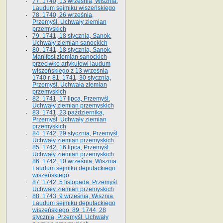
77. 1740, 13 września, Wisznia.
Laudum sejmiku wiszeńskiego
78. 1740, 26 września,
Przemyśl. Uchwały ziemian
przemyskich
79. 1741, 18 stycznia, Sanok.
Uchwały ziemian sanockich
80. 1741, 18 stycznia, Sanok.
Manifest ziemian sanockich
przeciwko artykułowi laudum
wiszeńskiego z 13 wrze­śnia
1740 r. 81. 1741, 30 stycznia,
Przemyśl. Uchwała ziemian
przemyskich
82. 1741, 17 lipca, Przemyśl.
Uchwały ziemian przemyskich
83. 1741, 23 października,
Przemyśl. Uchwały ziemian
przemyskich
84. 1742, 29 stycznia, Przemyśl.
Uchwały ziemian przemyskich
85. 1742, 16 lipca, Przemyśl.
Uchwały ziemian przemyskich.
86. 1742, 10 września, Wisznia.
Laudum sejmiku deputackiego
wiszeńskiego
87. 1742, 5 listopada, Przemyśl.
Uchwały ziemian przemyskich
88. 1743, 9 września, Wisznia.
Laudum sejmiku deputackiego
wiszeńskiego. 89. 1744, 28
stycznia, Przemyśl. Uchwały