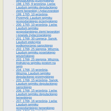
deputackiego przemyskiego
198. 1765, 9 września, Lwów.
Laudum sejmiku deputackiego
ziemi lwowskiej i żydaczowskiej
199. 1765, 10 września,
Przemyśl. Laudum sejmiku
gospodarskiego przemyskiego
200. 1765, 10 września, Lwów.
Laudum sejmiku
gospodarskiego ziemi lwowskiej
i powiatu żydaczowskiego
201. 1766, 30 czerwca, Sanok.
Laudum elekcyjne
podkomorzego sanockiego
202. 1766, 25 sierpnia, Wisznia.
Laudum sejmiku poselskiego
wiszeńskiego
203. 1766, 25 sierpnia, Wisznia.
Instrukcya sejmiku posłom na
sejm
204. 1766, 15 września,
Wisznia. Laudum sejmiku
deputackiego przemyskiego
205. 1766, 15 września, Sanok.
Laudum sejmiku deputackiego
sanockiego
206. 1766, 15 września, Lwów.
Laudum sejmiku deputackiego
lwowskiego
207. 1766, 16 września, Lwów.
Laudum sejmiku
gospodarskiego lwowskiego