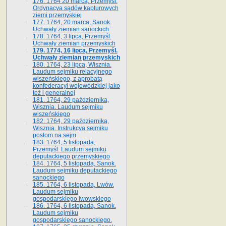
176. 1764 20 marca, Przemyśl.
Ordynacya sądów kapturowych
ziemi przemyskiej
177. 1764, 20 marca, Sanok.
Uchwały ziemian sanockich
178. 1764, 3 lipca, Przemyśl.
Uchwały ziemian przemyskich
179. 1774, 16 lipca, Przemyśl.
Uchwały ziemian przemyskich
180. 1764, 23 lipca, Wisznia.
Laudum sejmiku relacyjnego
wiszeńskiego, z aprobatą
konfederacyi wojewódzkiej jako
też i generalnej
181. 1764, 29 października,
Wisznia. Laudum sejmiku
wiszeńskiego
182. 1764, 29 października,
Wisznia. Instrukcya sejmiku
posłom na sejm
183. 1764, 5 listopada,
Przemyśl. Laudum sejmiku
deputackiego przemyskiego
184. 1764, 5 listopada, Sanok.
Laudum sejmiku deputackiego
sanockiego
185. 1764, 6 listopada, Lwów.
Laudum sejmiku
gospodarskiego lwowskiego
186. 1764, 6 listopada, Sanok.
Laudum sejmiku
gospodarskiego sanockiego.