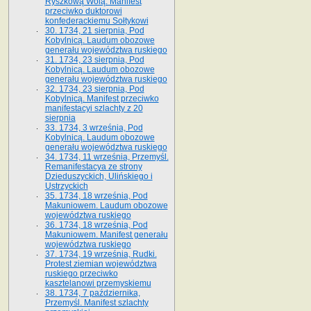
Ryszkową Wolą. Manifest
przeciwko duktorowi
konfederackiemu Sołtykowi
30. 1734, 21 sierpnia, Pod
Kobylnicą. Laudum obozowe
generału województwa ruskiego
31. 1734, 23 sierpnia, Pod
Kobylnicą. Laudum obozowe
generału województwa ruskiego
32. 1734, 23 sierpnia, Pod
Kobylnicą. Manifest przeciwko
manifestacyi szlachty z 20
sierpnia
33. 1734, 3 września, Pod
Kobylnicą. Laudum obozowe
generału województwa ruskiego
34. 1734, 11 września, Przemyśl.
Remanifestacya ze strony
Dzieduszyckich, Ulińskiego i
Ustrzyckich
35. 1734, 18 września, Pod
Makuniowem. Laudum obozowe
województwa ruskiego
36. 1734, 18 września, Pod
Makuniowem. Manifest generału
województwa ruskiego
37. 1734, 19 września, Rudki.
Protest ziemian województwa
ruskiego przeciwko
kasztelanowi przemyskiemu
38. 1734, 7 października,
Przemyśl. Manifest szlachty