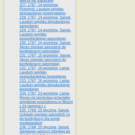
wierze św. ka­tolickiej
227. 1767, 14 września,
Przemyśl. Laudum sejmiku
deputackiego przemyskiego
228. 1767, 14 września, Sanok.
Laudum sejmiku deputackiego
sanockiego
229. 1767, 14 września, Sanok.
Laudum sejmiku
gospodarskiego sanockiego
230. 1767, 14 września, Sanok.
Akces ziemian sanockich do
konfederacyi radomskiej
231. 1767, 15 września, Sanok.
Akces ziemian sanockich do
konfederacyi radomskiej
232. 1767, 16 września, Lwów.
Laudum sejmiku
gospodarskiego lwowskiego
233. 1767, 16 września, Lwów.
Laudum sejmiku deputackiego
lwowskiego
234. 1767, 23 września, Lwów.
Reces od sprzeciwu przeciwko
sejmikowi poselskiemu w Wiszni
z 24 sierpnia t. r.
235. 1768, 25 stycznia, Sanok.
Uchwały ziemian sanockich co
do kontrybucyi dla wojsk
moskiewskich
236. 1768, 25 stycznia, Sanok.
Ziemianie sanoccy odsyłają do