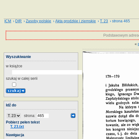
ICM
›
DIR
›
Zasoby polskie
›
Akta grodzkie i ziemskie
›
T. 23
› strona 465
Podstawowym adrese
«
Wyszukiwanie
w książce
szukaj w całej serii
Idź do
strona:
Pobierz pełen tekst
T. 23.txt
Nawigacja