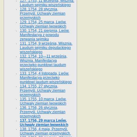
127. 1753, 11 września, Wisznia.
Laudum sejmiku wiszeńskiego
128. 1754, 28 stycznia,
Przemyśl. Uchwały ziemian
przemyskich
129. 1754, 25 marca, Lwów.
Uchwały ziemian lwowskich
130. 1754, 21 sierpnia, Lwów.
Manifestacya z powodu
zerwania sejmiku
131. 1754, 9 września, Wisznia.
Laudum sejmiku deputackiego
wiszeńskiego
132. 1754, 10—11 września,
Wisznia. Manifestacya
przeciwko punktowi laudum
wiszeńskiego
133. 1754, 4 listopada, Lwów.
Manifestacya przeciwko
punktowi laudum wiszeńskiego
134. 1755, 27 stycznia,
Przemyśl. Uchwały ziemian
przemyskich
135. 1755, 10 marca, Lwów.
Uchwały ziemian lwowskich
136. 1756, 26 stycznia,
Przemyśl. Uchwały ziemian
przemyskich
137. 1756, 29 marca Lwów.
Uchwały ziemian lwowskich
138. 1756, 4 maja, Przemyśl.
Uchwały ziemian przemyskich.