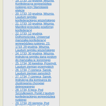
19. 1733, 10 grudnia, Wisznia.
Konfederacya województwa
ruskiego przy Stanisławie
elekcie
20. 1733, 10 grudnia, Wisznia.
Laudum sejmiku
konfederackiego wiszeńskiego
21. 1733, 10 grudnia, Wisznia.
Manifest przeciwko powtórnej
konfederacyi
22. 1733, 12 grudnia,
Dołhomościska. Uniwersał
marszałka konfederacyi
województwa ruskiego. 23.
1733, 29 grudnia, Wisznia.
Laudum sejmiku wiszeńskiego
24. 1733, 30 grudnia, Wisznia.
Instrukcya sejmiku dana posłom
do marszałka w. koronnego
25. 1734, 30 kwietnia, Przemyśl.
Laudum ziemian przemyskich
26. 1734, 7 czerwca, Sanok.
Laudum ziemian sanockich
27. 1734, 7 czerwca, Sanok.
Instrukcya dla komisarza do
zlustrowania chorągwi
delegowanego
28. 1734, 6 lipca, Pod
Szczutkowem. Punkt z laudum
konfederackiego województwa
ruskiego
29. 1734, 20 sierpnia, Pod