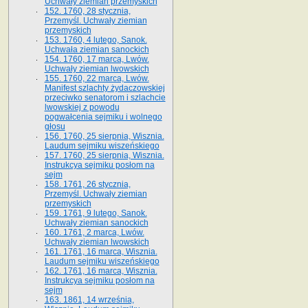
Uchwały ziemian przemyskich
152. 1760, 28 stycznia,
Przemyśl. Uchwały ziemian
przemyskich
153. 1760, 4 lutego, Sanok.
Uchwała ziemian sanockich
154. 1760, 17 marca, Lwów.
Uchwały ziemian lwowskich
155. 1760, 22 marca, Lwów.
Manifest szlachty żydaczowskiej
przeciwko senatorom i szlachcie
lwowskiej z po­wodu
pogwałcenia sejmiku i wolnego
głosu
156. 1760, 25 sierpnia, Wisznia.
Laudum sejmiku wiszeńskiego
157. 1760, 25 sierpnia, Wisznia.
Instrukcya sejmiku posłom na
sejm
158. 1761, 26 stycznia,
Przemyśl. Uchwały ziemian
przemyskich
159. 1761, 9 lutego, Sanok.
Uchwały ziemian sanockich
160. 1761, 2 marca, Lwów.
Uchwały ziemian lwowskich
161. 1761, 16 marca, Wisznia.
Laudum sejmiku wiszeńskiego
162. 1761, 16 marca, Wisznia.
Instrukcya sejmiku posłom na
sejm
163. 1861, 14 września,