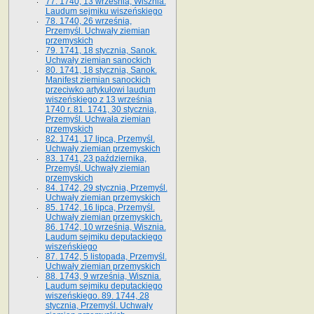
77. 1740, 13 września, Wisznia.
Laudum sejmiku wiszeńskiego
78. 1740, 26 września,
Przemyśl. Uchwały ziemian
przemyskich
79. 1741, 18 stycznia, Sanok.
Uchwały ziemian sanockich
80. 1741, 18 stycznia, Sanok.
Manifest ziemian sanockich
przeciwko artykułowi laudum
wiszeńskiego z 13 wrze­śnia
1740 r. 81. 1741, 30 stycznia,
Przemyśl. Uchwała ziemian
przemyskich
82. 1741, 17 lipca, Przemyśl.
Uchwały ziemian przemyskich
83. 1741, 23 października,
Przemyśl. Uchwały ziemian
przemyskich
84. 1742, 29 stycznia, Przemyśl.
Uchwały ziemian przemyskich
85. 1742, 16 lipca, Przemyśl.
Uchwały ziemian przemyskich.
86. 1742, 10 września, Wisznia.
Laudum sejmiku deputackiego
wiszeńskiego
87. 1742, 5 listopada, Przemyśl.
Uchwały ziemian przemyskich
88. 1743, 9 września, Wisznia.
Laudum sejmiku deputackiego
wiszeńskiego. 89. 1744, 28
stycznia, Przemyśl. Uchwały