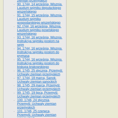
ziemian przemyskich
90. 1744, 14 września, Wisznia.
Laudum sejmiku deputackiego
wiszeńskiego
91. 1744, 15 września, Wisznia.
Laudum sejmiku
gospodarskiego wiszeńskiego
92. l744, 16 września, Wisznia.
Laudum sejmiku poselskiego
wiszeńskiego
93. 1744, 16 września, Wisznia.
Instrukcya sejmiku posłom na
sejm
94. 1744, 16 września, Wisznia.
Instrukcya sejmiku posłom do
prymasa
95. 1744, 16 września, Wisznia.
Instrukcya sejmiku posłom do
biskupa krakowskiego
96. 1745, 25 stycznia, Przemyśl.
Uchwały ziemian przemyskich
97. 1744, 18 marca, Sanok.
Uchwały ziemian sanockich
98. 1745, 29 marca, Przemyśl.
Uchwały ziemian przemyskich
99. 1745, 19 lipca, Przemyśl.
Uchwały ziemian przemyskich
100. 1746, 24 stycznia,
Przemyśl. Uchwały ziemian
przemyskich
101. 1746, 25 czerwca,
Przemyśl. Uchwały ziemian