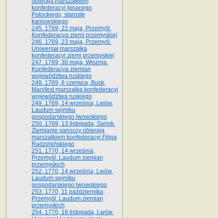
obierają marszałkiem
konfederacyi Ignacego
Potockiego, starostę
kaniowskiego
245. 1769, 22 maja, Przemyśl.
Konfederacya ziemi przemyskiej
246. 1769, 23 maja, Przemyśl.
Uniwersał marszałka
konfederacyi ziemi przemyskiej
247. 1769, 30 maja, Wisznia.
Konfederacya ziemian
województwa ruskiego
248. 1769, 6 czerwca, Busk.
Manifest marszałka konfederacyi
województwa ruskiego
249. 1769, 14 września, Lwów.
Laudum sejmiku
gospodarskiego lwowskiego
250. 1769, 13 listopada, Sanok.
Ziemianie sanoccy obierają
marszałkiem konfederacyi Filipa
Radzimińskiego
251. 1770, 14 września,
Przemyśl. Laudum ziemian
przemyskich
252. 1770, 14 września, Lwów.
Laudum sejmiku
gospodarskiego lwowskiego
253. 1770, 11 października,
Przemyśl. Laudum ziemian
przemyskich
254. 1770, 16 listopada, Lwów.