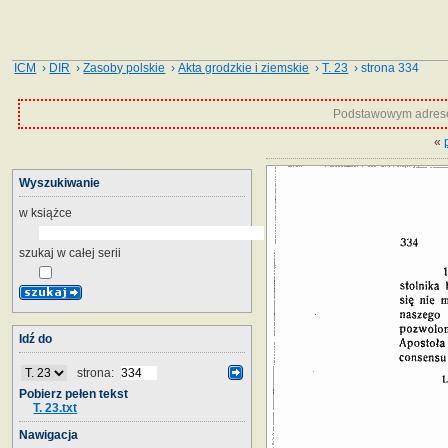
ICM
›
DIR
›
Zasoby polskie
›
Akta grodzkie i ziemskie
›
T. 23
› strona 334
Podstawowym adrese
«
Wyszukiwanie
w książce
szukaj w całej serii
Idź do
strona:
Pobierz pełen tekst
T. 23.txt
Nawigacja