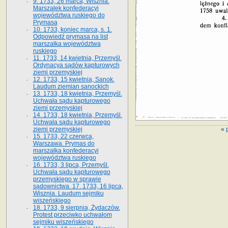
9. 1733, 26 marca, Wisznia.
Marszałek konfederacyi
województwa ruskiego do
Prymasa
10. 1733, koniec marca, s. 1.
Odpowiedź prymasa na list
marszałka województwa
ruskiego
11. 1733, 14 kwietnia, Przemyśl.
Ordynacya sądów kapturowych
ziemi przemyskiej
12. 1733, 15 kwietnia, Sanok.
Laudum ziemian sanockich
13. 1733, 18 kwietnia, Przemyśl.
Uchwała sądu kapturowego
ziemi przemyskiej
14. 1733, 18 kwietnia, Przemyśl.
Uchwała sądu kapturowego
«
ziemi przemyskiej
15. 1733, 22 czerwca,
Warszawa. Prymas do
marszałka konfederacyi
województwa ruskiego
16. 1733, 3 lipca, Przemyśl.
Uchwała sądu kapturowego
przemyskiego w sprawie
sądownictwa. 17. 1733, 16 lipca,
Wisznia. Laudum sejmiku
wiszeńskiego
18. 1733, 9 sierpnia, Żydaczów.
Protest przeciwko uchwałom
sejmiku wiszeńskiego