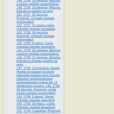
139. 1756, 23 sierpnia, Wisznia.
Laudum sejmiku wiszeńskiego
140. 1756, 23 sierpnia, Wisznia.
Instrukcya posłom na sejm
141. 1757, 31 stycznia,
Przemyśl. Uchwały ziemian
przemyskich
142. 1757, 21 marca Lwów.
Uchwały ziemian lwowskich
143. 1758, 30 stycznia,
Przemyśl. Uchwały ziemian
przemyskich
144. 1758, 6 marca, Lwów.
Uchwały ziemian lwowskich
145. 1758, 20 sierpnia, Wisznia.
Laudum sejmiku wiszeńskiego
146. 1758, 21 sierpnia, Wisznia.
Instrukcya sejmiku posłom na
sejm
147. 1758, 12 września, Sanok.
Punkta do laudum od ziemi
sanockiej podane anno Domini
milesimo septingentesimo
quinquagesimo octavo die 12
Septembris spisane. 148. 1759,
29 stycznia, Przemyśl. Limita
zjazdu ziemian przemyskich
149. 1759, 5 lutego, Sanok.
Uchwały ziemian sanockich
150. 1759, 26 marca, Lwów.
Uchwały ziemian lwowskich
151. 1759, 2 kwietnia, Przemyśl.