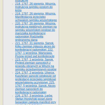
instrukcyę
218. 1767, 26 sierpnia, Wisznia.
Instrukcya sejmiku posłom do
króla
219. 1797, 26 sierpnia, Wisznia.
Manifestacya przeciwko
uchwałom sejmiku wiszeńskiego
220. 1767, 26 sierpnia, Wisznia.
Instrukcya niektórych ziemian na
sejmiku wiszeńskim posłowi do
marszałka konfe­deracyi
radomskiej Radziwiłła
wybranemu dana
221. 1767, 31 sierpnia, Sanok.
Kilku ziemian zgłasza akces do
konfederacyi radomskiej. 222.
1767, 1 września, Warszawa.
Pozew przed sąd konfederacki
223. 1767, 1 września, Sanok.
Protest ziemian sanockich z
powodu obranych w Wiszni na
sejmiku przedsejmo­wym posłów
224. 1767, 2 września, Uherce.
Kasztelan sanocki odstępuje od
protestacyi przeciwko sejmikowi
wiszeńskiemu uczynionej. 225.
1767, 5 września, Sanok. Akces
ziemian sanockich do
konfederacyi radomskiej
226. 1767, 3 września, Lwów.
Stefan Hordyński poseł ziemi
lwowskiej zakłada manifest przy