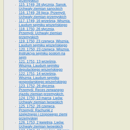
przemyskich
115. 1749, 28 stycznia, Sanok.
Uchwały ziemian sanockich
116. 1749, 28 lipca, Przemyśl.
Uchwały ziemian przemyskich
117. 1749, 16 września, Wisznia.
Laudum sejmiku wiszeńskiego
118. 1750, 26 stycznia,
Przemyśl. Uchwały ziemian
przemyskich
119. 1750, 23 czerwca, Wisznia.
Laudum sejmiku wiszeńskiego
120. 1750, 23 czerwca, Wisznia.
Instrukcya sejmiku posłom na
sejm
121. 1751, 13 września,
Wisznia. Laudum sejmiku
deputackiego wiszeńskiego
122. 1751, 14 września,
Wisznia. Laudum sejmiku
gospodarskiego wiszeńskiego
123. 1752, 26 stycznia,
Przemyśl. Reces zerwanego
zjazdu ziemian przemyskich.
124. 1750, 13 marca, Lwów.
Uchwały ziemian lwowskich
125. 1752, 26 czerwca,
Przemyśl. Rachunki z
szelężnego i czopowego ziemi
przemyskiej
126. 1753, 2 kwietnia, Lwów.
Uchwały ziemian lwowskich