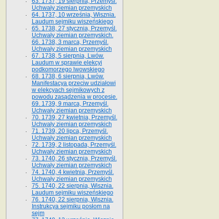
63. 1737, 19 sierpnia, Przemyśl.
Uchwały ziemian przemyskich
64. 1737, 10 września, Wisznia.
Laudum sejmiku wiszeńskiego
65. 1738, 27 stycznia, Przemyśl.
Uchwały ziemian przemyskich­­.
66. 1738, 3 marca, Przemyśl.
Uchwały ziemian przemyskich­
67. 1738, 5 sierpnia, Lwów.
Laudum w sprawie elekcyi
podkomorzego lwowskiego
68. 1738, 6 sierpnia, Lwów.
Manifestacya przeciw udziałowi
w elekcyach sejmikowych z
powodu zasądzenia w procesie.
69. 1739, 9 marca, Przemyśl.
Uchwały ziemian przemyskich
70. 1739, 27 kwietnia, Przemyśl.
Uchwały ziemian przemyskich
71. 1739, 20 lipca, Przemyśl.
Uchwały ziemian przemyskich
72. 1739, 2 listopada, Przemyśl.
Uchwały ziemian przemyskich
73. 1740, 26 stycznia, Przemyśl.
Uchwały ziemian przemyskich
74. 1740, 4 kwietnia, Przemyśl.
Uchwały ziemian przemyskich
75. 1740, 22 sierpnia, Wisznia.
Laudum sejmiku wiszeńskiego
76. 1740, 22 sierpnia, Wisznia.
Instrukcya sejmiku posłom na
sejm