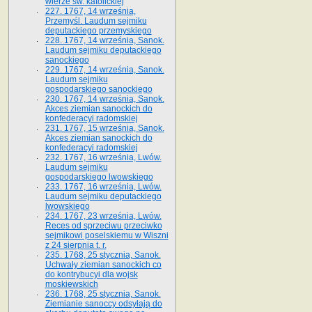
wierze św. ka­tolickiej
227. 1767, 14 września,
Przemyśl. Laudum sejmiku
deputackiego przemyskiego
228. 1767, 14 września, Sanok.
Laudum sejmiku deputackiego
sanockiego
229. 1767, 14 września, Sanok.
Laudum sejmiku
gospodarskiego sanockiego
230. 1767, 14 września, Sanok.
Akces ziemian sanockich do
konfederacyi radomskiej
231. 1767, 15 września, Sanok.
Akces ziemian sanockich do
konfederacyi radomskiej
232. 1767, 16 września, Lwów.
Laudum sejmiku
gospodarskiego lwowskiego
233. 1767, 16 września, Lwów.
Laudum sejmiku deputackiego
lwowskiego
234. 1767, 23 września, Lwów.
Reces od sprzeciwu przeciwko
sejmikowi poselskiemu w Wiszni
z 24 sierpnia t. r.
235. 1768, 25 stycznia, Sanok.
Uchwały ziemian sanockich co
do kontrybucyi dla wojsk
moskiewskich
236. 1768, 25 stycznia, Sanok.
Ziemianie sanoccy odsyłają do