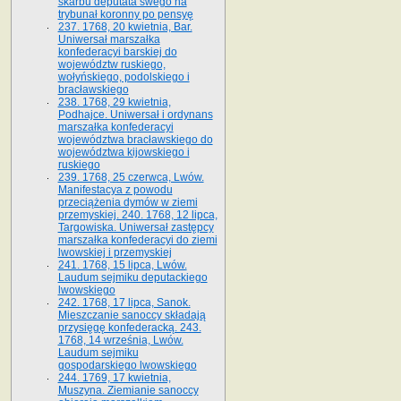
skarbu deputata swego na
trybunał koronny po pensyę
237. 1768, 20 kwietnia, Bar.
Uniwersał marszałka
konfederacyi barskiej do
województw ruskiego,
wołyńskiego, podolskiego i
bracławskiego
238. 1768, 29 kwietnia,
Podhajce. Uniwersał i ordynans
marszałka konfederacyi
województwa bracławskiego do
wo­jewództwa kijowskiego i
ruskiego
239. 1768, 25 czerwca, Lwów.
Manifestacya z powodu
przeciążenia dymów w ziemi
przemyskiej. 240. 1768, 12 lipca,
Targowiska. Uniwersał zastępcy
marszałka konfederacyi do ziemi
lwowskiej i przemyskiej
241. 1768, 15 lipca, Lwów.
Laudum sejmiku deputackiego
lwowskiego
242. 1768, 17 lipca, Sanok.
Mieszczanie sanoccy składają
przysięgę konfederacką. 243.
1768, 14 września, Lwów.
Laudum sejmiku
gospodarskiego lwowskiego
244. 1769, 17 kwietnia,
Muszyna. Ziemianie sanoccy