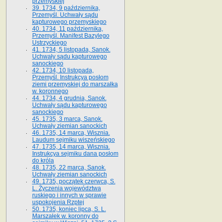
przemyskiej
39. 1734, 9 października,
Przemyśl. Uchwały sądu
kapturowego przemyskiego
40. 1734, 11 października,
Przemyśl. Manifest Bazylego
Ustrzyckiego
41. 1734, 5 listopada, Sanok.
Uchwały sądu kapturowego
sanockiego
42. 1734, 10 listopada,
Przemyśl. Instrukcya posłom
ziemi przemyskiej do marszałka
w. koronnego
44. 1734, 4 grudnia, Sanok.
Uchwały sądu kapturowego
sanockiego
45. 1735, 3 marca, Sanok.
Uchwały ziemian sanockich
46. 1735, 14 marca, Wisznia.
Laudum sejmiku wiszeńskiego
47. 1735, 14 marca, Wisznia.
Instrukcya sejmiku dana posłom
do króla
48. 1735, 22 marca, Sanok.
Uchwały ziemian sanockich
49. 1735, początek czerwca, S.
L. Życzenia województwa
ruskiego i innych w sprawie
uspokojenia Rzptej
50. 1735, koniec lipca, S. L.
Marszałek w. koronny do