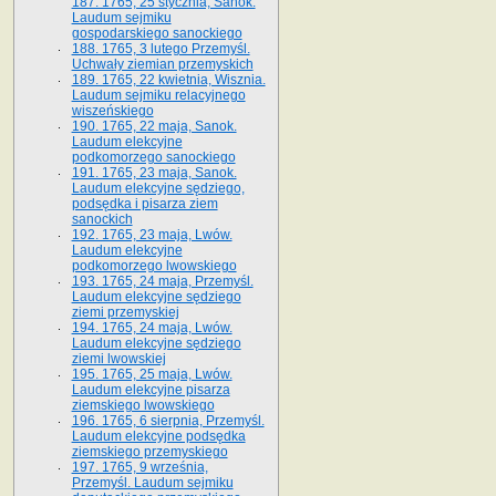
187. 1765, 25 stycznia, Sanok.
Laudum sejmiku
gospodarskiego sanockiego
188. 1765, 3 lutego Przemyśl.
Uchwały ziemian przemyskich
189. 1765, 22 kwietnia, Wisznia.
Laudum sejmiku relacyjnego
wiszeńskiego
190. 1765, 22 maja, Sanok.
Laudum elekcyjne
podkomorzego sanockiego
191. 1765, 23 maja, Sanok.
Laudum elekcyjne sędziego,
podsędka i pisarza ziem
sanockich
192. 1765, 23 maja, Lwów.
Laudum elekcyjne
podkomorzego lwowskiego
193. 1765, 24 maja, Przemyśl.
Laudum elekcyjne sędziego
ziemi przemyskiej
194. 1765, 24 maja, Lwów.
Laudum elekcyjne sędziego
ziemi lwowskiej
195. 1765, 25 maja, Lwów.
Laudum elekcyjne pisarza
ziemskiego lwowskiego
196. 1765, 6 sierpnia, Przemyśl.
Laudum elekcyjne podsędka
ziemskiego przemyskiego
197. 1765, 9 września,
Przemyśl. Laudum sejmiku