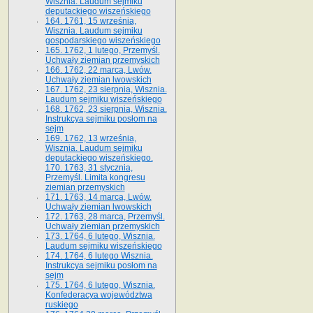
Wisznia. Laudum sejmiku
deputackiego wiszeńskiego
164. 1761, 15 września,
Wisznia. Laudum sejmiku
gospodarskiego wiszeńskiego
165. 1762, 1 lutego, Przemyśl.
Uchwały ziemian przemyskich
166. 1762, 22 marca, Lwów.
Uchwały ziemian lwowskich
167. 1762, 23 sierpnia, Wisznia.
Laudum sejmiku wiszeńskiego
168. 1762, 23 sierpnia, Wisznia.
Instrukcya sejmiku posłom na
sejm
169. 1762, 13 września,
Wisznia. Laudum sejmiku
deputackiego wiszeńskiego.
170. 1763, 31 stycznia,
Przemyśl. Limita kongresu
ziemian przemyskich
171. 1763, 14 marca, Lwów.
Uchwały ziemian lwowskich
172. 1763, 28 marca, Przemyśl.
Uchwały ziemian przemyskich
173. 1764, 6 lutego, Wisznia.
Laudum sejmiku wiszeńskiego
174. 1764, 6 lutego Wisznia.
Instrukcya sejmiku posłom na
sejm
175. 1764, 6 lutego, Wisznia.
Konfederacya województwa
ruskiego