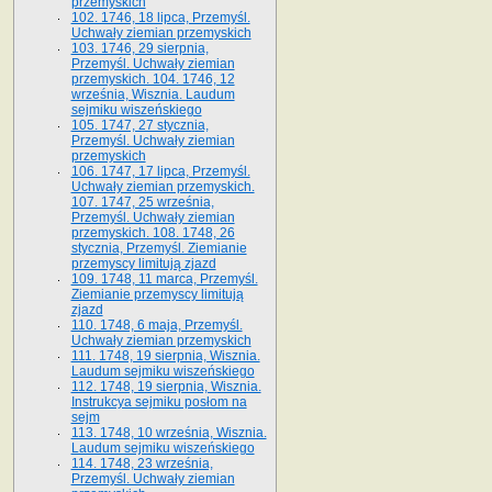
przemyskich
102. 1746, 18 lipca, Przemyśl.
Uchwały ziemian przemyskich
103. 1746, 29 sierpnia,
Przemyśl. Uchwały ziemian
przemyskich. 104. 1746, 12
września, Wisznia. Laudum
sejmiku wiszeńskiego
105. 1747, 27 stycznia,
Przemyśl. Uchwały ziemian
przemyskich
106. 1747, 17 lipca, Przemyśl.
Uchwały ziemian przemyskich.
107. 1747, 25 września,
Przemyśl. Uchwały ziemian
przemyskich. 108. 1748, 26
stycznia, Przemyśl. Ziemianie
przemyscy limitują zjazd
109. 1748, 11 marca, Przemyśl.
Ziemianie przemyscy limitują
zjazd
110. 1748, 6 maja, Przemyśl.
Uchwały ziemian przemyskich
111. 1748, 19 sierpnia, Wisznia.
Laudum sejmiku wiszeńskiego
112. 1748, 19 sierpnia, Wisznia.
Instrukcya sejmiku posłom na
sejm
113. 1748, 10 września, Wisznia.
Laudum sejmiku wiszeńskiego
114. 1748, 23 września,
Przemyśl. Uchwały ziemian