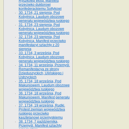
Ryszkową Wolą. Manifest
przeciwko duktorowi
konfederackiemu Sołtykowi
30. 1734, 21 sierpnia, Pod
Kobylnicą. Laudum obozowe
generału województwa ruskiego
31. 1734, 23 sierpnia, Pod
Kobylnicą. Laudum obozowe
generału województwa ruskiego
32. 1734, 23 sierpnia, Pod
Kobylnicą. Manifest przeciwko
manifestacyi szlachty z 20
sierpnia
33. 1734, 3 września, Pod
Kobylnicą. Laudum obozowe
generału województwa ruskiego
34. 1734, 11 września, Przemyśl.
Remanifestacya ze strony
Dzieduszyckich, Ulińskiego i
Ustrzyckich
35. 1734, 18 września, Pod
Makuniowem. Laudum obozowe
województwa ruskiego
36. 1734, 18 września, Pod
Makuniowem. Manifest generału
województwa ruskiego
37. 1734, 19 września, Rudki.
Protest ziemian województwa
ruskiego przeciwko
kasztelanowi przemyskiemu
38. 1734, 7 października,
Przemyśl. Manifest szlachty