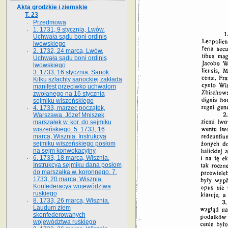
Akta grodzkie i ziemskie
T. 23
Przedmowa
1. 1731, 9 stycznia, Lwów.
Uchwała sądu boni ordinis
lwowskiego
2. 1732, 24 marca, Lwów.
Uchwała sądu boni ordinis
lwowskiego
3. 1733, 16 stycznia, Sanok.
Kilku szlachty sanockiej zakłada
manifest przeciwko uchwałom
zwołanego na 16 stycz­nia
sejmiku wiszeńskiego
4. 1733, marzec początek,
Warszawa. Józef Mniszek
marszałek w. kor. do sejmiku
wiszeńskiego. 5. 1733, 16
marca, Wisznia. Instrukcya
sejmiku wiszeńskiego posłom
na sejm konwokacyjny
6. 1733, 18 marca, Wisznia.
Instrukcya sejmiku dana posłom
do marszałka w. koronnego. 7.
1733, 20 marca, Wisznia.
Konfederacya województwa
ruskiego
8. 1733, 26 marca, Wisznia.
Laudum ziem
skonfederowanych
województwa ruskiego