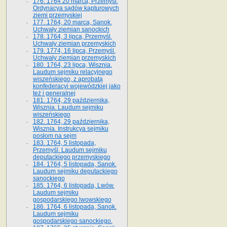
176. 1764 20 marca, Przemyśl.
Ordynacya sądów kapturowych
ziemi przemyskiej
177. 1764, 20 marca, Sanok.
Uchwały ziemian sanockich
178. 1764, 3 lipca, Przemyśl.
Uchwały ziemian przemyskich
179. 1774, 16 lipca, Przemyśl.
Uchwały ziemian przemyskich
180. 1764, 23 lipca, Wisznia.
Laudum sejmiku relacyjnego
wiszeńskiego, z aprobatą
konfederacyi wojewódzkiej jako
też i generalnej
181. 1764, 29 października,
Wisznia. Laudum sejmiku
wiszeńskiego
182. 1764, 29 października,
Wisznia. Instrukcya sejmiku
posłom na sejm
183. 1764, 5 listopada,
Przemyśl. Laudum sejmiku
deputackiego przemyskiego
184. 1764, 5 listopada, Sanok.
Laudum sejmiku deputackiego
sanockiego
185. 1764, 6 listopada, Lwów.
Laudum sejmiku
gospodarskiego lwowskiego
186. 1764, 6 listopada, Sanok.
Laudum sejmiku
gospodarskiego sanockiego.