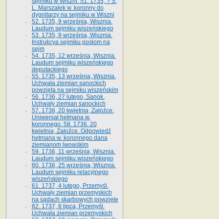
sejmiku w Wiszni. 51. 1735, ? S.
L. Marszałek w. koronny do
dygnitarzy na sejmiku w Wiszni
52. 1735, 9 września, Wisznia.
Laudum sejmiku wiszeńskiego
53. 1735, 9 września, Wisznia.
Instrukcya sejmiku posłom na
sejm
54. 1735, 12 września, Wisznia.
Laudum sejmiku wiszeńskiego
deputackiego
55. 1735, 13 września, Wisznia.
Uchwała ziemian sanockich
powzięta na sejmiku wiszeńskim
56. 1736, 27 lutego, Sanok.
Uchwały ziemian sanockich
57. 1736, 20 kwietnia, Załoźce.
Uniwersał hetmana w.
koronnego. 58. 1736. 20
kwietnia, Załoźce. Odpowiedź
hetmana w. koronnego dana
ziemianom lwowskim
59. 1736, 11 września, Wisznia.
Laudum sejmiku wiszeńskiego
60. 1736, 25 września, Wisznia.
Laudum sejmiku relacyjnego
wiszeńskiego
61. 1737, 4 lutego, Przemyśl.
Uchwały ziemian przemyskich
na sądach skarbowych powzięte
62. 1737, 8 lipca, Przemyśl.
Uchwała ziemian przemyskich