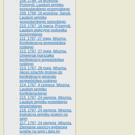
208. 1766, 16 września,
Przemyśl. Laudum sejmiku
gospodarskiego przemyskiego
209. 1766, 16 września, Sanok.
Laudum sejmiku
gospodarskiego sanockiego
210. 1767, 16 marca, Przemyśl.
Laudum elekcyjne podsędka
przemyskiego
211. 1767, 27 maja, Wisznia.
Konfederacya województwa
ruskiego
212. 1767, 27 maja, Wisznia.
Uniwersał marszałka
konfederacyi województwa
ruskiego
213. 1767, 28 maja, Wisznia.
Akces szlachty drobnej do
konfederacyi generału
województwa ruskiego
214. 1767, 4 czerwca, Wisznia.
Laudum sejmiku
konfederackiego
215. 1767, 24 sierpnia, Wisznia.
Laudum sejmiku poselskiego
wiszeńskiego
216. 1767, 24 sierpnia, Wisznia.
Instrukcya sejmiku posłom na
sejm
217. 1767, 24 sierpnia, Wisznia.
Ziemianie sanoccy wybierają
posłów na sejm i dają im