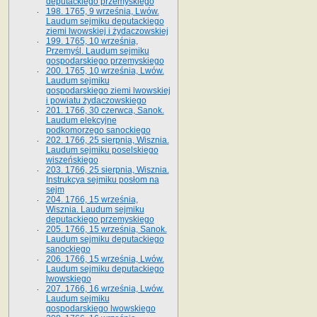
deputackiego przemyskiego
198. 1765, 9 września, Lwów.
Laudum sejmiku deputackiego
ziemi lwowskiej i żydaczowskiej
199. 1765, 10 września,
Przemyśl. Laudum sejmiku
gospodarskiego przemyskiego
200. 1765, 10 września, Lwów.
Laudum sejmiku
gospodarskiego ziemi lwowskiej
i powiatu żydaczowskiego
201. 1766, 30 czerwca, Sanok.
Laudum elekcyjne
podkomorzego sanockiego
202. 1766, 25 sierpnia, Wisznia.
Laudum sejmiku poselskiego
wiszeńskiego
203. 1766, 25 sierpnia, Wisznia.
Instrukcya sejmiku posłom na
sejm
204. 1766, 15 września,
Wisznia. Laudum sejmiku
deputackiego przemyskiego
205. 1766, 15 września, Sanok.
Laudum sejmiku deputackiego
sanockiego
206. 1766, 15 września, Lwów.
Laudum sejmiku deputackiego
lwowskiego
207. 1766, 16 września, Lwów.
Laudum sejmiku
gospodarskiego lwowskiego