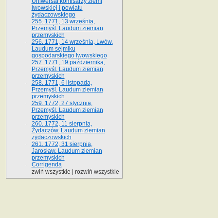
Uniwersał komisarzy ziemi
lwowskiej i powiatu
żydaczowskiego
255. 1771, 13 września,
Przemyśl. Laudum ziemian
przemyskich
256. 1771, 14 września, Lwów.
Laudum sejmiku
gospodarskiego lwowskiego
257. 1771, 19 października,
Przemyśl. Laudum ziemian
przemyskich
258. 1771, 6 listopada,
Przemyśl. Laudum ziemian
przemyskich
259. 1772, 27 stycznia,
Przemyśl. Laudum ziemian
przemyskich
260. 1772, 11 sierpnia,
Żydaczów. Laudum ziemian
żydaczowskich
261. 1772, 31 sierpnia,
Jarosław. Laudum ziemian
przemyskich
Corrigenda
zwiń wszystkie
|
rozwiń wszystkie