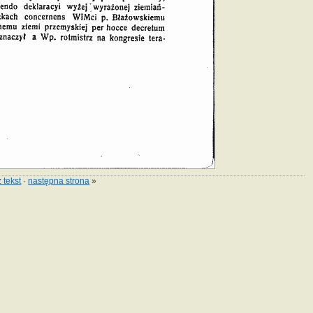
 tekst
·
następna strona
»