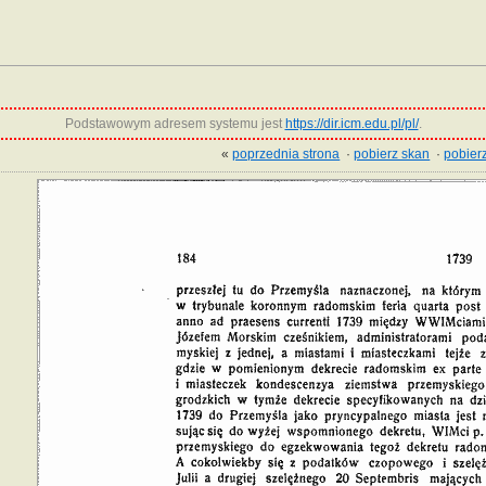
Podstawowym adresem systemu jest
https://dir.icm.edu.pl/pl/
.
«
poprzednia strona
·
pobierz skan
·
pobierz