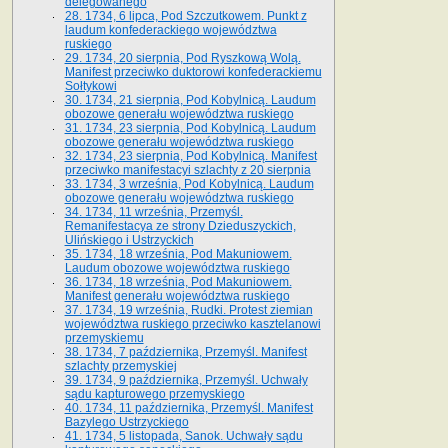
delegowanego
28. 1734, 6 lipca, Pod Szczutkowem. Punkt z
laudum konfederackiego województwa
ruskiego
29. 1734, 20 sierpnia, Pod Ryszkową Wolą.
Manifest przeciwko duktorowi konfederackiemu
Sołtykowi
30. 1734, 21 sierpnia, Pod Kobylnicą. Laudum
obozowe generału województwa ruskiego
31. 1734, 23 sierpnia, Pod Kobylnicą. Laudum
obozowe generału województwa ruskiego
32. 1734, 23 sierpnia, Pod Kobylnicą. Manifest
przeciwko manifestacyi szlachty z 20 sierpnia
33. 1734, 3 września, Pod Kobylnicą. Laudum
obozowe generału województwa ruskiego
34. 1734, 11 września, Przemyśl.
Remanifestacya ze strony Dzieduszyckich,
Ulińskiego i Ustrzyckich
35. 1734, 18 września, Pod Makuniowem.
Laudum obozowe województwa ruskiego
36. 1734, 18 września, Pod Makuniowem.
Manifest generału województwa ruskiego
37. 1734, 19 września, Rudki. Protest ziemian
województwa ruskiego przeciwko kasztelanowi
przemyskiemu
38. 1734, 7 października, Przemyśl. Manifest
szlachty przemyskiej
39. 1734, 9 października, Przemyśl. Uchwały
sądu kapturowego przemyskiego
40. 1734, 11 października, Przemyśl. Manifest
Bazylego Ustrzyckiego
41. 1734, 5 listopada, Sanok. Uchwały sądu