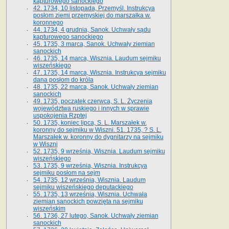
kapturowego sanockiego
42. 1734, 10 listopada, Przemyśl. Instrukcya
posłom ziemi przemyskiej do marszałka w.
koronnego
44. 1734, 4 grudnia, Sanok. Uchwały sądu
kapturowego sanockiego
45. 1735, 3 marca, Sanok. Uchwały ziemian
sanockich
46. 1735, 14 marca, Wisznia. Laudum sejmiku
wiszeńskiego
47. 1735, 14 marca, Wisznia. Instrukcya sejmiku
dana posłom do króla
48. 1735, 22 marca, Sanok. Uchwały ziemian
sanockich
49. 1735, początek czerwca, S. L. Życzenia
województwa ruskiego i innych w sprawie
uspokojenia Rzptej
50. 1735, koniec lipca, S. L. Marszałek w.
koronny do sejmiku w Wiszni. 51. 1735, ? S. L.
Marszałek w. koronny do dygnitarzy na sejmiku
w Wiszni
52. 1735, 9 września, Wisznia. Laudum sejmiku
wiszeńskiego
53. 1735, 9 września, Wisznia. Instrukcya
sejmiku posłom na sejm
54. 1735, 12 września, Wisznia. Laudum
sejmiku wiszeńskiego deputackiego
55. 1735, 13 września, Wisznia. Uchwała
ziemian sanockich powzięta na sejmiku
wiszeńskim
56. 1736, 27 lutego, Sanok. Uchwały ziemian
sanockich