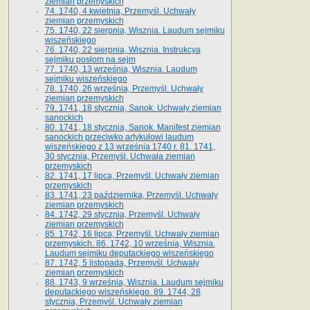
ziemian przemyskich
74. 1740, 4 kwietnia, Przemyśl. Uchwały
ziemian przemyskich
75. 1740, 22 sierpnia, Wisznia. Laudum sejmiku
wiszeńskiego
76. 1740, 22 sierpnia, Wisznia. Instrukcya
sejmiku posłom na sejm
77. 1740, 13 września, Wisznia. Laudum
sejmiku wiszeńskiego
78. 1740, 26 września, Przemyśl. Uchwały
ziemian przemyskich
79. 1741, 18 stycznia, Sanok. Uchwały ziemian
sanockich
80. 1741, 18 stycznia, Sanok. Manifest ziemian
sanockich przeciwko artykułowi laudum
wiszeńskiego z 13 wrze­śnia 1740 r. 81. 1741,
30 stycznia, Przemyśl. Uchwała ziemian
przemyskich
82. 1741, 17 lipca, Przemyśl. Uchwały ziemian
przemyskich
83. 1741, 23 października, Przemyśl. Uchwały
ziemian przemyskich
84. 1742, 29 stycznia, Przemyśl. Uchwały
ziemian przemyskich
85. 1742, 16 lipca, Przemyśl. Uchwały ziemian
przemyskich. 86. 1742, 10 września, Wisznia.
Laudum sejmiku deputackiego wiszeńskiego
87. 1742, 5 listopada, Przemyśl. Uchwały
ziemian przemyskich
88. 1743, 9 września, Wisznia. Laudum sejmiku
deputackiego wiszeńskiego. 89. 1744, 28
stycznia, Przemyśl. Uchwały ziemian