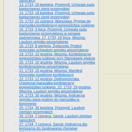
sanockich
13. 1733, 18 kwietnia, Przemyśl. Uchwała sądu
kapturowego ziemi przemyskiej
14. 1733, 18 kwietnia, Przemyśl. Uchwała sądu
kapturowego ziemi przemyskiej
15. 1733, 22 czerwca, Warszawa. Prymas do
marszałka konfederacyi województwa ruskiego
16. 1733, 3 lipca, Przemyśl. Uchwała sądu
kapturowego przemyskiego w sprawie
sądownictwa. 17. 1733, 16 lipca, Wisznia.
Laudum sejmiku wiszeńskiego
18. 1733, 9 sierpnia, Żydaczów. Protest
przeciwko uchwałom sejmiku wiszeńskiego
19. 1733, 10 grudnia, Wisznia. Konfederacya
województwa ruskiego przy Stanisławie elekcie
20. 1733, 10 grudnia, Wisznia. Laudum sejmiku
konfederackiego wiszeńskiego
21. 1733, 10 grudnia, Wisznia. Manifest
przeciwko powtórnej konfederacyi
22. 1733, 12 grudnia, Dołhomościska.
Uniwersał marszałka konfederacyi
województwa ruskiego. 23. 1733, 29 grudnia,
Wisznia. Laudum sejmiku wiszeńskiego
24. 1733, 30 grudnia, Wisznia. Instrukcya
sejmiku dana posłom do marszałka w.
koronnego
25. 1734, 30 kwietnia, Przemyśl. Laudum
ziemian przemyskich
26. 1734, 7 czerwca, Sanok. Laudum ziemian
sanockich
27. 1734, 7 czerwca, Sanok. Instrukcya dla
komisarza do zlustrowania chorągwi