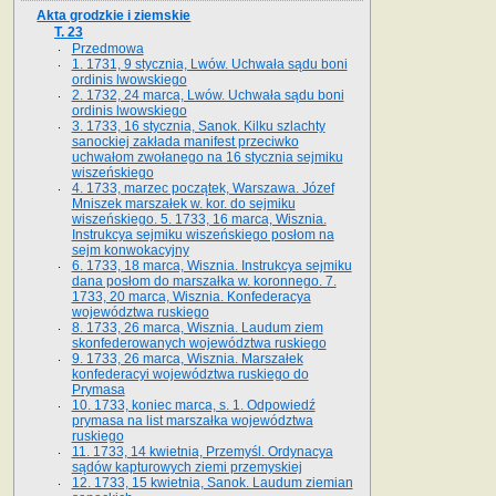
Akta grodzkie i ziemskie
T. 23
Przedmowa
1. 1731, 9 stycznia, Lwów. Uchwała sądu boni
ordinis lwowskiego
2. 1732, 24 marca, Lwów. Uchwała sądu boni
ordinis lwowskiego
3. 1733, 16 stycznia, Sanok. Kilku szlachty
sanockiej zakłada manifest przeciwko
uchwałom zwołanego na 16 stycz­nia sejmiku
wiszeńskiego
4. 1733, marzec początek, Warszawa. Józef
Mniszek marszałek w. kor. do sejmiku
wiszeńskiego. 5. 1733, 16 marca, Wisznia.
Instrukcya sejmiku wiszeńskiego posłom na
sejm konwokacyjny
6. 1733, 18 marca, Wisznia. Instrukcya sejmiku
dana posłom do marszałka w. koronnego. 7.
1733, 20 marca, Wisznia. Konfederacya
województwa ruskiego
8. 1733, 26 marca, Wisznia. Laudum ziem
skonfederowanych województwa ruskiego
9. 1733, 26 marca, Wisznia. Marszałek
konfederacyi województwa ruskiego do
Prymasa
10. 1733, koniec marca, s. 1. Odpowiedź
prymasa na list marszałka województwa
ruskiego
11. 1733, 14 kwietnia, Przemyśl. Ordynacya
sądów kapturowych ziemi przemyskiej
12. 1733, 15 kwietnia, Sanok. Laudum ziemian