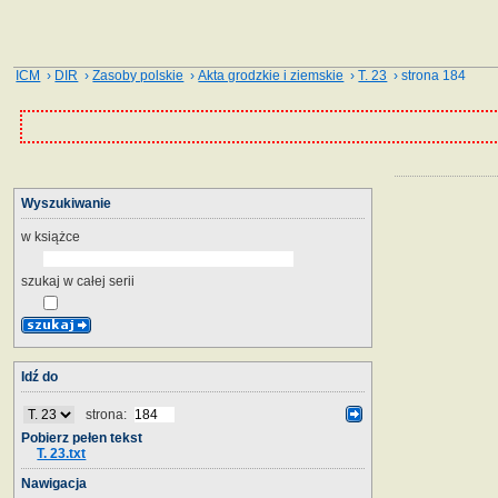
ICM
›
DIR
›
Zasoby polskie
›
Akta grodzkie i ziemskie
›
T. 23
› strona 184
Wyszukiwanie
w książce
szukaj w całej serii
Idź do
strona:
Pobierz pełen tekst
T. 23.txt
Nawigacja