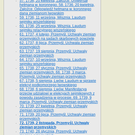
57. 1736, 20 kwietnia, Załoźce. Uniwersał
hetmana w. koronnego. 58. 1736. 20 kwietnia,
Załoźce. Odpowiedź hetmana w. koronnego
dana ziemianom lwowskim
59. 1736, 11 września, Wisznia. Laudum
sejmiku wiszeńskiego
60. 1736, 25 września, Wisznia. Laudum
sejmiku relacyjnego wiszeńskiego
61. 1737, 4 lutego, Przemyśl. Uchwały ziemian
przemyskich na sądach skarbowych powzięte
62. 1737, 8 lipca, Przemyśl. Uchwała ziemian
przemyskich
63. 1737, 19 sierpnia, Przemyśl. Uchwały
ziemian przemyskich
64. 1737, 10 września, Wisznia. Laudum
sejmiku wiszeńskiego
65. 1738, 27 stycznia, Przemyśl. Uchwały
ziemian przemyskich­­. 66. 1738, 3 marca,
Przemyśl. Uchwały ziemian przemyskich­
67. 1738, 5 sierpnia, Lwów. Laudum w sprawie
elekcyi podkomorzego lwowskiego
68. 1738, 6 sierpnia, Lwów. Manifestacya
przeciw udziałowi w elekcyach sejmikowych z
powodu zasądzenia w procesie. 69. 1739, 9
marca, Przemyśl. Uchwały ziemian przemyskich
70. 1739, 27 kwietnia, Przemyśl. Uchwały
ziemian przemyskich
71. 1739, 20 lipca, Przemyśl. Uchwały ziemian
przemyskich
72. 1739, 2 listopada, Przemyśl. Uchwały
ziemian przemyskich
73. 1740, 26 stycznia, Przemyśl. Uchwały