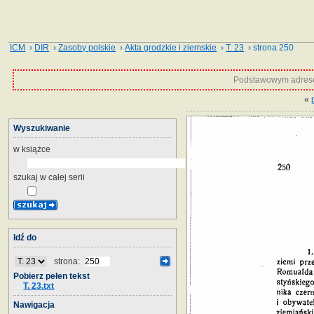
ICM
›
DIR
›
Zasoby polskie
›
Akta grodzkie i ziemskie
›
T. 23
› strona 250
Podstawowym adrese
«
Wyszukiwanie
w książce
szukaj w całej serii
Idź do
strona:
Pobierz pełen tekst
T. 23.txt
Nawigacja