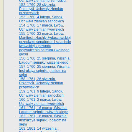
Uchwały ziemian przemyskich
152. 1760, 28 stycznia,
Przemyśl. Uchwały ziemian
przemyskich
153. 1760, 4 lutego, Sanok.
Uchwała ziemian sanockich
154. 1760, 17 marca, Lwów.
Uchwały ziemian lwowskich
155. 1760, 22 marca, Lwów.
Manifest szlachty żydaczowskiej
przeciwko senatorom i szlachcie
lwowskiej z po­wodu
pogwałcenia sejmiku i wolnego
głosu
156. 1760, 25 sierpnia, Wisznia.
Laudum sejmiku wiszeńskiego
157. 1760, 25 sierpnia, Wisznia.
Instrukcya sejmiku posłom na
sejm
158. 1761, 26 stycznia,
Przemyśl. Uchwały ziemian
przemyskich
159. 1761, 9 lutego, Sanok.
Uchwały ziemian sanockich
160. 1761, 2 marca, Lwów.
Uchwały ziemian lwowskich
161. 1761, 16 marca, Wisznia.
Laudum sejmiku wiszeńskiego
162. 1761, 16 marca, Wisznia.
Instrukcya sejmiku posłom na
sejm
163. 1861, 14 września,