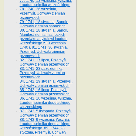
77. 1740, 13 września, Wisznia.
Laudum sejmiku wiszeńskiego
78. 1740, 26 września,
Przemyśl. Uchwały ziemian
przemyskich
79. 1741, 18 stycznia, Sanok.
Uchwały ziemian sanockich
80. 1741, 18 stycznia, Sanok.
Manifest ziemian sanockich
przeciwko artykułowi laudum
wiszeńskiego z 13 wrze­śnia
1740 r. 81. 1741, 30 stycznia,
Przemyśl. Uchwała ziemian
przemyskich
82. 1741, 17 lipca, Przemyśl.
Uchwały ziemian przemyskich
83. 1741, 23 października,
Przemyśl. Uchwały ziemian
przemyskich
84. 1742, 29 stycznia, Przemyśl.
Uchwały ziemian przemyskich
85. 1742, 16 lipca, Przemyśl.
Uchwały ziemian przemyskich.
86. 1742, 10 września, Wisznia.
Laudum sejmiku deputackiego
wiszeńskiego
87. 1742, 5 listopada, Przemyśl.
Uchwały ziemian przemyskich
88. 1743, 9 września, Wisznia.
Laudum sejmiku deputackiego
wiszeńskiego. 89. 1744, 28
stycznia, Przemyśl. Uchwały