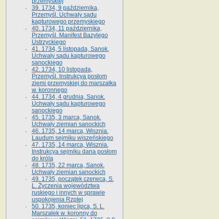
przemyskiej
39. 1734, 9 października,
Przemyśl. Uchwały sądu
kapturowego przemyskiego
40. 1734, 11 października,
Przemyśl. Manifest Bazylego
Ustrzyckiego
41. 1734, 5 listopada, Sanok.
Uchwały sądu kapturowego
sanockiego
42. 1734, 10 listopada,
Przemyśl. Instrukcya posłom
ziemi przemyskiej do marszałka
w. koronnego
44. 1734, 4 grudnia, Sanok.
Uchwały sądu kapturowego
sanockiego
45. 1735, 3 marca, Sanok.
Uchwały ziemian sanockich
46. 1735, 14 marca, Wisznia.
Laudum sejmiku wiszeńskiego
47. 1735, 14 marca, Wisznia.
Instrukcya sejmiku dana posłom
do króla
48. 1735, 22 marca, Sanok.
Uchwały ziemian sanockich
49. 1735, początek czerwca, S.
L. Życzenia województwa
ruskiego i innych w sprawie
uspokojenia Rzptej
50. 1735, koniec lipca, S. L.
Marszałek w. koronny do