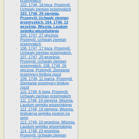
przemyskich
102. 1746, 18 lipca, Przemyśl.
Uchwały ziemian przemyskich
103. 1746, 29 sierpnia,
Przemyśl. Uchwały ziemian
przemyskich. 104. 1746, 12
września, Wisznia. Laudum
sejmiku wiszeńskiego
105. 1747, 27 stycznia,
Przemyśl. Uchwały ziemian
przemyskich
106. 1747, 17 lipca, Przemyśl.
Uchwały ziemian przemyskich.
107. 1747, 25 września,
Przemyśl. Uchwały ziemian
przemyskich. 108. 1748, 26
stycznia, Przemyśl. Ziemianie
przemyscy limitują zjazd
109. 1748, 11 marca, Przemyśl.
Ziemianie przemyscy limitują
zjazd
110. 1748, 6 maja, Przemyśl.
Uchwały ziemian przemyskich
111. 1748, 19 sierpnia, Wisznia.
Laudum sejmiku wiszeńskiego
112. 1748, 19 sierpnia, Wisznia.
Instrukcya sejmiku posłom na
sejm
113. 1748, 10 września, Wisznia.
Laudum sejmiku wiszeńskiego
114. 1748, 23 września,
Przemyśl. Uchwały ziemian