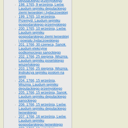
deputackiego przemyskiego
198. 1765, 9 września, Lwów.
Laudum sejmiku deputackiego
ziemi lwowskiej i żydaczowskiej
199. 1765, 10 września,
Przemyśl. Laudum sejmiku
gospodarskiego przemyskiego
200. 1765, 10 września, Lwów.
Laudum sejmiku
gospodarskiego ziemi lwowskiej
i powiatu żydaczowskiego
201. 1766, 30 czerwca, Sanok.
Laudum elekcyjne
podkomorzego sanockiego
202. 1766, 25 sierpnia, Wisznia.
Laudum sejmiku poselskiego
wiszeńskiego
203. 1766, 25 sierpnia, Wisznia.
Instrukcya sejmiku posłom na
sejm
204. 1766, 15 września,
Wisznia. Laudum sejmiku
deputackiego przemyskiego
205. 1766, 15 września, Sanok.
Laudum sejmiku deputackiego
sanockiego
206. 1766, 15 września, Lwów.
Laudum sejmiku deputackiego
lwowskiego
207. 1766, 16 września, Lwów.
Laudum sejmiku
gospodarskiego lwowskiego