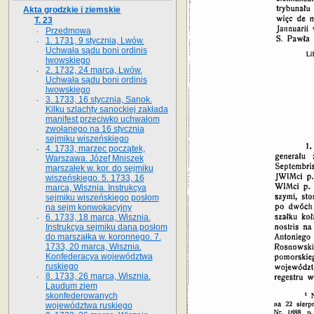
Akta grodzkie i ziemskie
T. 23
Przedmowa
1. 1731, 9 stycznia, Lwów.
Uchwała sądu boni ordinis
lwowskiego
2. 1732, 24 marca, Lwów.
Uchwała sądu boni ordinis
lwowskiego
3. 1733, 16 stycznia, Sanok.
Kilku szlachty sanockiej zakłada
manifest przeciwko uchwałom
zwołanego na 16 stycz­nia
sejmiku wiszeńskiego
4. 1733, marzec początek,
Warszawa. Józef Mniszek
marszałek w. kor. do sejmiku
wiszeńskiego. 5. 1733, 16
marca, Wisznia. Instrukcya
sejmiku wiszeńskiego posłom
na sejm konwokacyjny
6. 1733, 18 marca, Wisznia.
Instrukcya sejmiku dana posłom
do marszałka w. koronnego. 7.
1733, 20 marca, Wisznia.
Konfederacya województwa
ruskiego
8. 1733, 26 marca, Wisznia.
Laudum ziem
skonfederowanych
województwa ruskiego