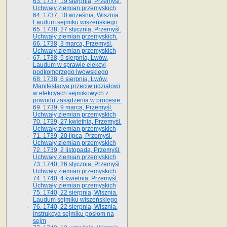
63. 1737, 19 sierpnia, Przemyśl.
Uchwały ziemian przemyskich
64. 1737, 10 września, Wisznia.
Laudum sejmiku wiszeńskiego
65. 1738, 27 stycznia, Przemyśl.
Uchwały ziemian przemyskich­­.
66. 1738, 3 marca, Przemyśl.
Uchwały ziemian przemyskich­
67. 1738, 5 sierpnia, Lwów.
Laudum w sprawie elekcyi
podkomorzego lwowskiego
68. 1738, 6 sierpnia, Lwów.
Manifestacya przeciw udziałowi
w elekcyach sejmikowych z
powodu zasądzenia w procesie.
69. 1739, 9 marca, Przemyśl.
Uchwały ziemian przemyskich
70. 1739, 27 kwietnia, Przemyśl.
Uchwały ziemian przemyskich
71. 1739, 20 lipca, Przemyśl.
Uchwały ziemian przemyskich
72. 1739, 2 listopada, Przemyśl.
Uchwały ziemian przemyskich
73. 1740, 26 stycznia, Przemyśl.
Uchwały ziemian przemyskich
74. 1740, 4 kwietnia, Przemyśl.
Uchwały ziemian przemyskich
75. 1740, 22 sierpnia, Wisznia.
Laudum sejmiku wiszeńskiego
76. 1740, 22 sierpnia, Wisznia.
Instrukcya sejmiku posłom na
sejm