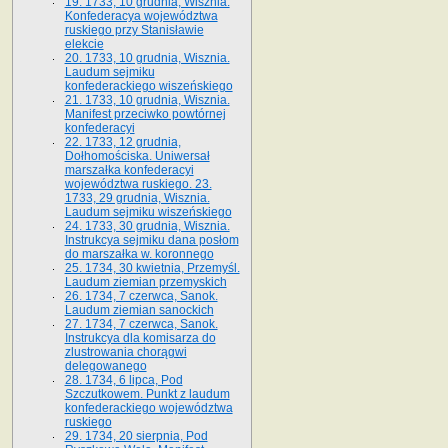
19. 1733, 10 grudnia, Wisznia.
Konfederacya województwa
ruskiego przy Stanisławie
elekcie
20. 1733, 10 grudnia, Wisznia.
Laudum sejmiku
konfederackiego wiszeńskiego
21. 1733, 10 grudnia, Wisznia.
Manifest przeciwko powtórnej
konfederacyi
22. 1733, 12 grudnia,
Dołhomościska. Uniwersał
marszałka konfederacyi
województwa ruskiego. 23.
1733, 29 grudnia, Wisznia.
Laudum sejmiku wiszeńskiego
24. 1733, 30 grudnia, Wisznia.
Instrukcya sejmiku dana posłom
do marszałka w. koronnego
25. 1734, 30 kwietnia, Przemyśl.
Laudum ziemian przemyskich
26. 1734, 7 czerwca, Sanok.
Laudum ziemian sanockich
27. 1734, 7 czerwca, Sanok.
Instrukcya dla komisarza do
zlustrowania chorągwi
delegowanego
28. 1734, 6 lipca, Pod
Szczutkowem. Punkt z laudum
konfederackiego województwa
ruskiego
29. 1734, 20 sierpnia, Pod