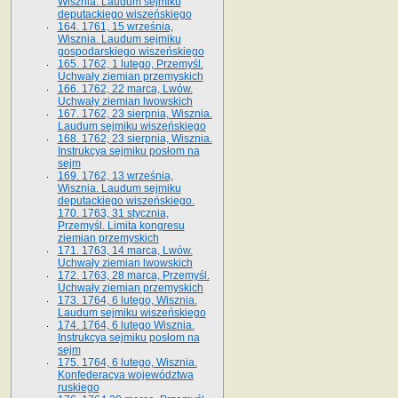
Wisznia. Laudum sejmiku
deputackiego wiszeńskiego
164. 1761, 15 września,
Wisznia. Laudum sejmiku
gospodarskiego wiszeńskiego
165. 1762, 1 lutego, Przemyśl.
Uchwały ziemian przemyskich
166. 1762, 22 marca, Lwów.
Uchwały ziemian lwowskich
167. 1762, 23 sierpnia, Wisznia.
Laudum sejmiku wiszeńskiego
168. 1762, 23 sierpnia, Wisznia.
Instrukcya sejmiku posłom na
sejm
169. 1762, 13 września,
Wisznia. Laudum sejmiku
deputackiego wiszeńskiego.
170. 1763, 31 stycznia,
Przemyśl. Limita kongresu
ziemian przemyskich
171. 1763, 14 marca, Lwów.
Uchwały ziemian lwowskich
172. 1763, 28 marca, Przemyśl.
Uchwały ziemian przemyskich
173. 1764, 6 lutego, Wisznia.
Laudum sejmiku wiszeńskiego
174. 1764, 6 lutego Wisznia.
Instrukcya sejmiku posłom na
sejm
175. 1764, 6 lutego, Wisznia.
Konfederacya województwa
ruskiego