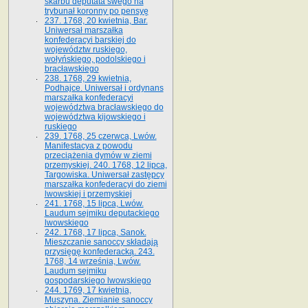
skarbu deputata swego na
trybunał koronny po pensyę
237. 1768, 20 kwietnia, Bar.
Uniwersał marszałka
konfederacyi barskiej do
województw ruskiego,
wołyńskiego, podolskiego i
bracławskiego
238. 1768, 29 kwietnia,
Podhajce. Uniwersał i ordynans
marszałka konfederacyi
województwa bracławskiego do
wo­jewództwa kijowskiego i
ruskiego
239. 1768, 25 czerwca, Lwów.
Manifestacya z powodu
przeciążenia dymów w ziemi
przemyskiej. 240. 1768, 12 lipca,
Targowiska. Uniwersał zastępcy
marszałka konfederacyi do ziemi
lwowskiej i przemyskiej
241. 1768, 15 lipca, Lwów.
Laudum sejmiku deputackiego
lwowskiego
242. 1768, 17 lipca, Sanok.
Mieszczanie sanoccy składają
przysięgę konfederacką. 243.
1768, 14 września, Lwów.
Laudum sejmiku
gospodarskiego lwowskiego
244. 1769, 17 kwietnia,
Muszyna. Ziemianie sanoccy