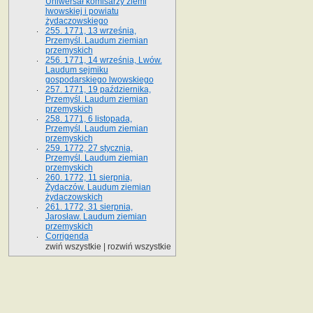
Uniwersał komisarzy ziemi
lwowskiej i powiatu
żydaczowskiego
255. 1771, 13 września,
Przemyśl. Laudum ziemian
przemyskich
256. 1771, 14 września, Lwów.
Laudum sejmiku
gospodarskiego lwowskiego
257. 1771, 19 października,
Przemyśl. Laudum ziemian
przemyskich
258. 1771, 6 listopada,
Przemyśl. Laudum ziemian
przemyskich
259. 1772, 27 stycznia,
Przemyśl. Laudum ziemian
przemyskich
260. 1772, 11 sierpnia,
Żydaczów. Laudum ziemian
żydaczowskich
261. 1772, 31 sierpnia,
Jarosław. Laudum ziemian
przemyskich
Corrigenda
zwiń wszystkie
|
rozwiń wszystkie