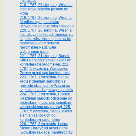
instrukcyę
218. 1767, 26 sierpnia, Wisznia.
Instrukcya sejmiku posłom do
króla
219. 1797, 26 sierpnia, Wisznia.
Manifestacya przeciwko
uchwałom sejmiku wiszeńskiego
220. 1767, 26 sierpnia, Wisznia.
Instrukcya niektórych ziemian na
sejmiku wiszeńskim posłowi do
marszałka konfe­deracyi
radomskiej Radziwiłła
wybranemu dana
221. 1767, 31 sierpnia, Sanok.
Kilku ziemian zgłasza akces do
konfederacyi radomskiej. 222.
1767, 1 września, Warszawa.
Pozew przed sąd konfederacki
223. 1767, 1 września, Sanok.
Protest ziemian sanockich z
powodu obranych w Wiszni na
sejmiku przedsejmo­wym posłów
224. 1767, 2 września, Uherce.
Kasztelan sanocki odstępuje od
protestacyi przeciwko sejmikowi
wiszeńskiemu uczynionej. 225.
1767, 5 września, Sanok. Akces
ziemian sanockich do
konfederacyi radomskiej
226. 1767, 3 września, Lwów.
Stefan Hordyński poseł ziemi
lwowskiej zakłada manifest przy