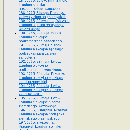
187. 1765, 25 stycznia, Sanok.
Laudum sejmiku
gospodarskiego sanockiego
188. 1765, 3 lutego Przemyśl.
Uchwały ziemian przemyskich
189. 1765, 22 kwietnia, Wisznia.
Laudum sejmiku relacyjnego
wiszeńskiego
190. 1765, 22 maja, Sanok.
Laudum elekcyjne
podkomorzego sanockiego
191. 1765, 23 maja, Sanok.
Laudum elekcyjne sędziego,
podsędka i pisarza ziem
sanockich
192. 1765, 23 maja, Lwów.
Laudum elekcyjne
podkomorzego lwowskiego
193. 1765, 24 maja, Przemyśl.
Laudum elekcyjne sędziego
ziemi przemyskiej
194. 1765, 24 maja, Lwów.
Laudum elekcyjne sędziego
ziemi lwowskiej
195. 1765, 25 maja, Lwów.
Laudum elekcyjne pisarza
ziemskiego lwowskiego
196. 1765, 6 sierpnia, Przemyśl.
Laudum elekcyjne podsędka
ziemskiego przemyskiego
197. 1765, 9 września,
Przemyśl. Laudum sejmiku