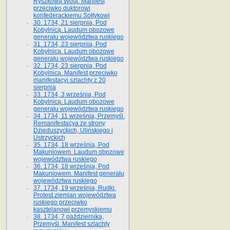
Ryszkową Wolą. Manifest
przeciwko duktorowi
konfederackiemu Sołtykowi
30. 1734, 21 sierpnia, Pod
Kobylnicą. Laudum obozowe
generału województwa ruskiego
31. 1734, 23 sierpnia, Pod
Kobylnicą. Laudum obozowe
generału województwa ruskiego
32. 1734, 23 sierpnia, Pod
Kobylnicą. Manifest przeciwko
manifestacyi szlachty z 20
sierpnia
33. 1734, 3 września, Pod
Kobylnicą. Laudum obozowe
generału województwa ruskiego
34. 1734, 11 września, Przemyśl.
Remanifestacya ze strony
Dzieduszyckich, Ulińskiego i
Ustrzyckich
35. 1734, 18 września, Pod
Makuniowem. Laudum obozowe
województwa ruskiego
36. 1734, 18 września, Pod
Makuniowem. Manifest generału
województwa ruskiego
37. 1734, 19 września, Rudki.
Protest ziemian województwa
ruskiego przeciwko
kasztelanowi przemyskiemu
38. 1734, 7 października,
Przemyśl. Manifest szlachty