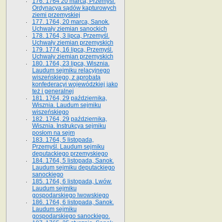
176. 1764 20 marca, Przemyśl.
Ordynacya sądów kapturowych
ziemi przemyskiej
177. 1764, 20 marca, Sanok.
Uchwały ziemian sanockich
178. 1764, 3 lipca, Przemyśl.
Uchwały ziemian przemyskich
179. 1774, 16 lipca, Przemyśl.
Uchwały ziemian przemyskich
180. 1764, 23 lipca, Wisznia.
Laudum sejmiku relacyjnego
wiszeńskiego, z aprobatą
konfederacyi wojewódzkiej jako
też i generalnej
181. 1764, 29 października,
Wisznia. Laudum sejmiku
wiszeńskiego
182. 1764, 29 października,
Wisznia. Instrukcya sejmiku
posłom na sejm
183. 1764, 5 listopada,
Przemyśl. Laudum sejmiku
deputackiego przemyskiego
184. 1764, 5 listopada, Sanok.
Laudum sejmiku deputackiego
sanockiego
185. 1764, 6 listopada, Lwów.
Laudum sejmiku
gospodarskiego lwowskiego
186. 1764, 6 listopada, Sanok.
Laudum sejmiku
gospodarskiego sanockiego.