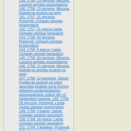
139. 1756, 23 sierpnia, Wisznia.
Laudum sejmiku wiszeńskiego
140. 1756, 23 sierpnia, Wisznia.
Instrukcya posłom na sejm
141. 1757, 31 stycznia,
Przemyśl. Uchwały ziemian
przemyskich
142. 1757, 21 marca Lwów.
Uchwały ziemian lwowskich
143. 1758, 30 stycznia,
Przemyśl. Uchwały ziemian
przemyskich
144. 1758, 6 marca, Lwów.
Uchwały ziemian lwowskich
145. 1758, 20 sierpnia, Wisznia.
Laudum sejmiku wiszeńskiego
146. 1758, 21 sierpnia, Wisznia.
Instrukcya sejmiku posłom na
sejm
147. 1758, 12 września, Sanok.
Punkta do laudum od ziemi
sanockiej podane anno Domini
milesimo septingentesimo
quinquagesimo octavo die 12
Septembris spisane. 148. 1759,
29 stycznia, Przemyśl. Limita
zjazdu ziemian przemyskich
149. 1759, 5 lutego, Sanok.
Uchwały ziemian sanockich
150. 1759, 26 marca, Lwów.
Uchwały ziemian lwowskich
151. 1759, 2 kwietnia, Przemyśl.