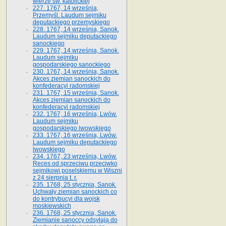
wierze św. ka­tolickiej
227. 1767, 14 września,
Przemyśl. Laudum sejmiku
deputackiego przemyskiego
228. 1767, 14 września, Sanok.
Laudum sejmiku deputackiego
sanockiego
229. 1767, 14 września, Sanok.
Laudum sejmiku
gospodarskiego sanockiego
230. 1767, 14 września, Sanok.
Akces ziemian sanockich do
konfederacyi radomskiej
231. 1767, 15 września, Sanok.
Akces ziemian sanockich do
konfederacyi radomskiej
232. 1767, 16 września, Lwów.
Laudum sejmiku
gospodarskiego lwowskiego
233. 1767, 16 września, Lwów.
Laudum sejmiku deputackiego
lwowskiego
234. 1767, 23 września, Lwów.
Reces od sprzeciwu przeciwko
sejmikowi poselskiemu w Wiszni
z 24 sierpnia t. r.
235. 1768, 25 stycznia, Sanok.
Uchwały ziemian sanockich co
do kontrybucyi dla wojsk
moskiewskich
236. 1768, 25 stycznia, Sanok.
Ziemianie sanoccy odsyłają do