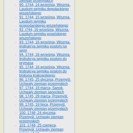
ziemian przemyskich
90. 1744, 14 września, Wisznia.
Laudum sejmiku deputackiego
wiszeńskiego
91. 1744, 15 września, Wisznia.
Laudum sejmiku
gospodarskiego wiszeńskiego
92. l744, 16 września, Wisznia.
Laudum sejmiku poselskiego
wiszeńskiego
93. 1744, 16 września, Wisznia.
Instrukcya sejmiku posłom na
sejm
94. 1744, 16 września, Wisznia.
Instrukcya sejmiku posłom do
prymasa
95. 1744, 16 września, Wisznia.
Instrukcya sejmiku posłom do
biskupa krakowskiego
96. 1745, 25 stycznia, Przemyśl.
Uchwały ziemian przemyskich
97. 1744, 18 marca, Sanok.
Uchwały ziemian sanockich
98. 1745, 29 marca, Przemyśl.
Uchwały ziemian przemyskich
99. 1745, 19 lipca, Przemyśl.
Uchwały ziemian przemyskich
100. 1746, 24 stycznia,
Przemyśl. Uchwały ziemian
przemyskich
101. 1746, 25 czerwca,
Przemyśl. Uchwały ziemian