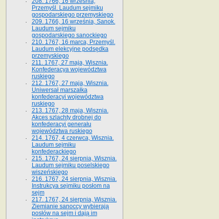
208. 1766, 16 września,
Przemyśl. Laudum sejmiku
gospodarskiego przemyskiego
209. 1766, 16 września, Sanok.
Laudum sejmiku
gospodarskiego sanockiego
210. 1767, 16 marca, Przemyśl.
Laudum elekcyjne podsędka
przemyskiego
211. 1767, 27 maja, Wisznia.
Konfederacya województwa
ruskiego
212. 1767, 27 maja, Wisznia.
Uniwersał marszałka
konfederacyi województwa
ruskiego
213. 1767, 28 maja, Wisznia.
Akces szlachty drobnej do
konfederacyi generału
województwa ruskiego
214. 1767, 4 czerwca, Wisznia.
Laudum sejmiku
konfederackiego
215. 1767, 24 sierpnia, Wisznia.
Laudum sejmiku poselskiego
wiszeńskiego
216. 1767, 24 sierpnia, Wisznia.
Instrukcya sejmiku posłom na
sejm
217. 1767, 24 sierpnia, Wisznia.
Ziemianie sanoccy wybierają
posłów na sejm i dają im