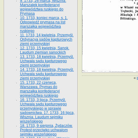
9. 1733, 26 marca, Wisznia.
Marszałek konfederacyi
województwa ruskiego do
Prymasa
10. 1733, koniec marca, s. 1.
Odpowiedź prymasa na list
marszałka województwa
ruskiego
11. 1733, 14 kwietnia, Przemyśl.
Ordynacya sądów kapturowych
ziemi przemyskiej
12. 1733, 15 kwietnia, Sanok.
Laudum ziemian sanockich
13. 1733, 18 kwietnia, Przemyśl.
Uchwała sądu kapturowego
ziemi przemyskiej
14. 1733, 18 kwietnia, Przemyśl.
Uchwała sądu kapturowego
«
ziemi przemyskiej
15. 1733, 22 czerwca,
Warszawa. Prymas do
marszałka konfederacyi
województwa ruskiego
16. 1733, 3 lipca, Przemyśl.
Uchwała sądu kapturowego
przemyskiego w sprawie
sądownictwa. 17. 1733, 16 lipca,
Wisznia. Laudum sejmiku
wiszeńskiego
18. 1733, 9 sierpnia, Żydaczów.
Protest przeciwko uchwałom
sejmiku wiszeńskiego