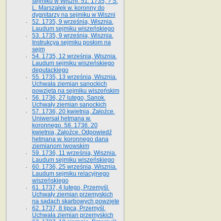
sejmiku w Wiszni. 51. 1735, ? S.
L. Marszałek w. koronny do
dygnitarzy na sejmiku w Wiszni
52. 1735, 9 września, Wisznia.
Laudum sejmiku wiszeńskiego
53. 1735, 9 września, Wisznia.
Instrukcya sejmiku posłom na
sejm
54. 1735, 12 września, Wisznia.
Laudum sejmiku wiszeńskiego
deputackiego
55. 1735, 13 września, Wisznia.
Uchwała ziemian sanockich
powzięta na sejmiku wiszeńskim
56. 1736, 27 lutego, Sanok.
Uchwały ziemian sanockich
57. 1736, 20 kwietnia, Załoźce.
Uniwersał hetmana w.
koronnego. 58. 1736. 20
kwietnia, Załoźce. Odpowiedź
hetmana w. koronnego dana
ziemianom lwowskim
59. 1736, 11 września, Wisznia.
Laudum sejmiku wiszeńskiego
60. 1736, 25 września, Wisznia.
Laudum sejmiku relacyjnego
wiszeńskiego
61. 1737, 4 lutego, Przemyśl.
Uchwały ziemian przemyskich
na sądach skarbowych powzięte
62. 1737, 8 lipca, Przemyśl.
Uchwała ziemian przemyskich