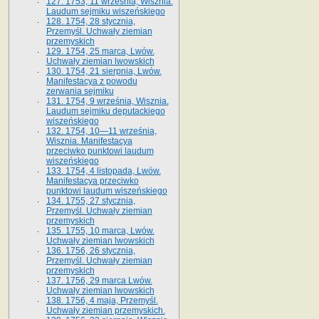
127. 1753, 11 września, Wisznia.
Laudum sejmiku wiszeńskiego
128. 1754, 28 stycznia,
Przemyśl. Uchwały ziemian
przemyskich
129. 1754, 25 marca, Lwów.
Uchwały ziemian lwowskich
130. 1754, 21 sierpnia, Lwów.
Manifestacya z powodu
zerwania sejmiku
131. 1754, 9 września, Wisznia.
Laudum sejmiku deputackiego
wiszeńskiego
132. 1754, 10—11 września,
Wisznia. Manifestacya
przeciwko punktowi laudum
wiszeńskiego
133. 1754, 4 listopada, Lwów.
Manifestacya przeciwko
punktowi laudum wiszeńskiego
134. 1755, 27 stycznia,
Przemyśl. Uchwały ziemian
przemyskich
135. 1755, 10 marca, Lwów.
Uchwały ziemian lwowskich
136. 1756, 26 stycznia,
Przemyśl. Uchwały ziemian
przemyskich
137. 1756, 29 marca Lwów.
Uchwały ziemian lwowskich
138. 1756, 4 maja, Przemyśl.
Uchwały ziemian przemyskich.