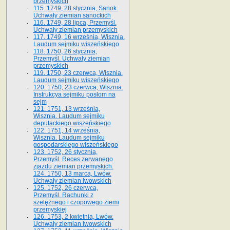
przemyskich
115. 1749, 28 stycznia, Sanok.
Uchwały ziemian sanockich
116. 1749, 28 lipca, Przemyśl.
Uchwały ziemian przemyskich
117. 1749, 16 września, Wisznia.
Laudum sejmiku wiszeńskiego
118. 1750, 26 stycznia,
Przemyśl. Uchwały ziemian
przemyskich
119. 1750, 23 czerwca, Wisznia.
Laudum sejmiku wiszeńskiego
120. 1750, 23 czerwca, Wisznia.
Instrukcya sejmiku posłom na
sejm
121. 1751, 13 września,
Wisznia. Laudum sejmiku
deputackiego wiszeńskiego
122. 1751, 14 września,
Wisznia. Laudum sejmiku
gospodarskiego wiszeńskiego
123. 1752, 26 stycznia,
Przemyśl. Reces zerwanego
zjazdu ziemian przemyskich.
124. 1750, 13 marca, Lwów.
Uchwały ziemian lwowskich
125. 1752, 26 czerwca,
Przemyśl. Rachunki z
szelężnego i czopowego ziemi
przemyskiej
126. 1753, 2 kwietnia, Lwów.
Uchwały ziemian lwowskich