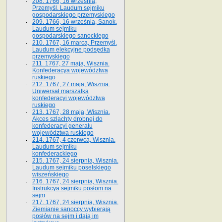
208. 1766, 16 września,
Przemyśl. Laudum sejmiku
gospodarskiego przemyskiego
209. 1766, 16 września, Sanok.
Laudum sejmiku
gospodarskiego sanockiego
210. 1767, 16 marca, Przemyśl.
Laudum elekcyjne podsędka
przemyskiego
211. 1767, 27 maja, Wisznia.
Konfederacya województwa
ruskiego
212. 1767, 27 maja, Wisznia.
Uniwersał marszałka
konfederacyi województwa
ruskiego
213. 1767, 28 maja, Wisznia.
Akces szlachty drobnej do
konfederacyi generału
województwa ruskiego
214. 1767, 4 czerwca, Wisznia.
Laudum sejmiku
konfederackiego
215. 1767, 24 sierpnia, Wisznia.
Laudum sejmiku poselskiego
wiszeńskiego
216. 1767, 24 sierpnia, Wisznia.
Instrukcya sejmiku posłom na
sejm
217. 1767, 24 sierpnia, Wisznia.
Ziemianie sanoccy wybierają
posłów na sejm i dają im