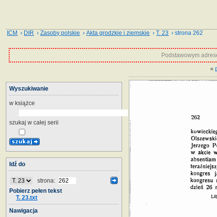
ICM
›
DIR
›
Zasoby polskie
›
Akta grodzkie i ziemskie
›
T. 23
› strona 262
Podstawowym adrese
«
Wyszukiwanie
w książce
szukaj w całej serii
Idź do
strona:
Pobierz pełen tekst
T. 23.txt
Nawigacja