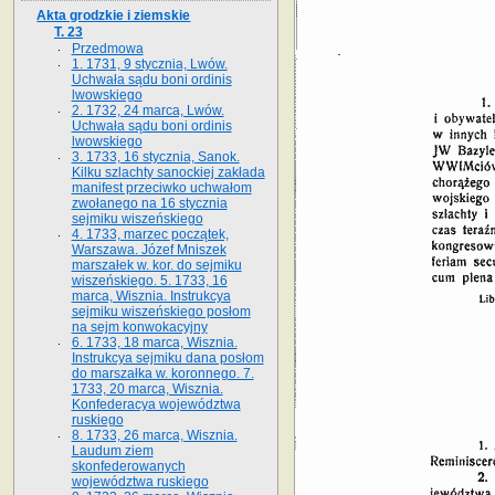
Akta grodzkie i ziemskie
T. 23
Przedmowa
1. 1731, 9 stycznia, Lwów.
Uchwała sądu boni ordinis
lwowskiego
2. 1732, 24 marca, Lwów.
Uchwała sądu boni ordinis
lwowskiego
3. 1733, 16 stycznia, Sanok.
Kilku szlachty sanockiej zakłada
manifest przeciwko uchwałom
zwołanego na 16 stycz­nia
sejmiku wiszeńskiego
4. 1733, marzec początek,
Warszawa. Józef Mniszek
marszałek w. kor. do sejmiku
wiszeńskiego. 5. 1733, 16
marca, Wisznia. Instrukcya
sejmiku wiszeńskiego posłom
na sejm konwokacyjny
6. 1733, 18 marca, Wisznia.
Instrukcya sejmiku dana posłom
do marszałka w. koronnego. 7.
1733, 20 marca, Wisznia.
Konfederacya województwa
ruskiego
8. 1733, 26 marca, Wisznia.
Laudum ziem
skonfederowanych
województwa ruskiego