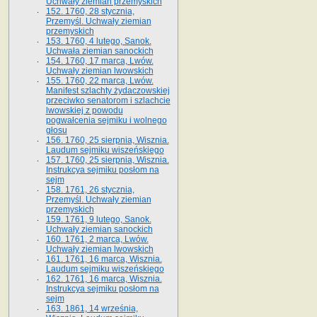
Uchwały ziemian przemyskich
152. 1760, 28 stycznia,
Przemyśl. Uchwały ziemian
przemyskich
153. 1760, 4 lutego, Sanok.
Uchwała ziemian sanockich
154. 1760, 17 marca, Lwów.
Uchwały ziemian lwowskich
155. 1760, 22 marca, Lwów.
Manifest szlachty żydaczowskiej
przeciwko senatorom i szlachcie
lwowskiej z po­wodu
pogwałcenia sejmiku i wolnego
głosu
156. 1760, 25 sierpnia, Wisznia.
Laudum sejmiku wiszeńskiego
157. 1760, 25 sierpnia, Wisznia.
Instrukcya sejmiku posłom na
sejm
158. 1761, 26 stycznia,
Przemyśl. Uchwały ziemian
przemyskich
159. 1761, 9 lutego, Sanok.
Uchwały ziemian sanockich
160. 1761, 2 marca, Lwów.
Uchwały ziemian lwowskich
161. 1761, 16 marca, Wisznia.
Laudum sejmiku wiszeńskiego
162. 1761, 16 marca, Wisznia.
Instrukcya sejmiku posłom na
sejm
163. 1861, 14 września,