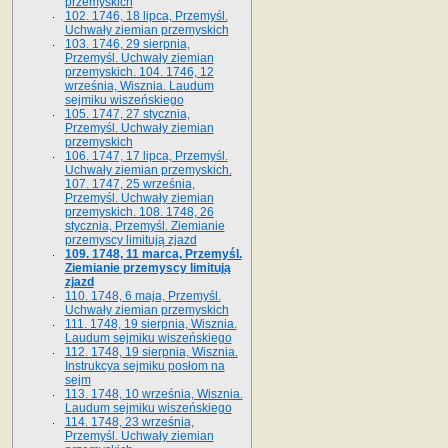
przemyskich
102. 1746, 18 lipca, Przemyśl.
Uchwały ziemian przemyskich
103. 1746, 29 sierpnia,
Przemyśl. Uchwały ziemian
przemyskich. 104. 1746, 12
września, Wisznia. Laudum
sejmiku wiszeńskiego
105. 1747, 27 stycznia,
Przemyśl. Uchwały ziemian
przemyskich
106. 1747, 17 lipca, Przemyśl.
Uchwały ziemian przemyskich.
107. 1747, 25 września,
Przemyśl. Uchwały ziemian
przemyskich. 108. 1748, 26
stycznia, Przemyśl. Ziemianie
przemyscy limitują zjazd
109. 1748, 11 marca, Przemyśl.
Ziemianie przemyscy limitują
zjazd
110. 1748, 6 maja, Przemyśl.
Uchwały ziemian przemyskich
111. 1748, 19 sierpnia, Wisznia.
Laudum sejmiku wiszeńskiego
112. 1748, 19 sierpnia, Wisznia.
Instrukcya sejmiku posłom na
sejm
113. 1748, 10 września, Wisznia.
Laudum sejmiku wiszeńskiego
114. 1748, 23 września,
Przemyśl. Uchwały ziemian