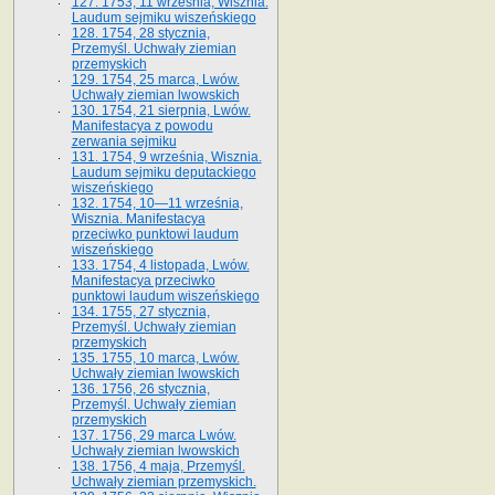
127. 1753, 11 września, Wisznia.
Laudum sejmiku wiszeńskiego
128. 1754, 28 stycznia,
Przemyśl. Uchwały ziemian
przemyskich
129. 1754, 25 marca, Lwów.
Uchwały ziemian lwowskich
130. 1754, 21 sierpnia, Lwów.
Manifestacya z powodu
zerwania sejmiku
131. 1754, 9 września, Wisznia.
Laudum sejmiku deputackiego
wiszeńskiego
132. 1754, 10—11 września,
Wisznia. Manifestacya
przeciwko punktowi laudum
wiszeńskiego
133. 1754, 4 listopada, Lwów.
Manifestacya przeciwko
punktowi laudum wiszeńskiego
134. 1755, 27 stycznia,
Przemyśl. Uchwały ziemian
przemyskich
135. 1755, 10 marca, Lwów.
Uchwały ziemian lwowskich
136. 1756, 26 stycznia,
Przemyśl. Uchwały ziemian
przemyskich
137. 1756, 29 marca Lwów.
Uchwały ziemian lwowskich
138. 1756, 4 maja, Przemyśl.
Uchwały ziemian przemyskich.