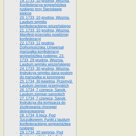
19. 1733, 10 grudnia, Wisznia.
Konfederacya województwa
ruskiego przy Stanisławie
elekcie
20. 1733, 10 grudnia, Wisznia.
Laudum sejmiku
konfederackiego wiszeńskiego
21. 1733, 10 grudnia, Wisznia.
Manifest przeciwko powtórnej
konfederacyi
22. 1733, 12 grudnia,
Dołhomościska. Uniwersał
marszałka konfederacyi
województwa ruskiego. 23.
1733, 29 grudnia, Wisznia.
Laudum sejmiku wiszeńskiego
24. 1733, 30 grudnia, Wisznia.
Instrukcya sejmiku dana posłom
do marszałka w. koronnego
25. 1734, 30 kwietnia, Przemyśl.
Laudum ziemian przemyskich
26. 1734, 7 czerwca, Sanok.
Laudum ziemian sanockich
27. 1734, 7 czerwca, Sanok.
Instrukcya dla komisarza do
zlustrowania chorągwi
delegowanego
28. 1734, 6 lipca, Pod
Szczutkowem. Punkt z laudum
konfederackiego województwa
ruskiego
29. 1734, 20 sierpnia, Pod