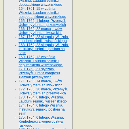
Wisznia. Laudum sejmiku
deputackiego wiszeńskiego
164. 1761, 15 września,
Wisznia. Laudum sejmiku
gospodarskiego wiszeńskiego
165. 1762, 1 lutego, Przemyśl.
Uchwały ziemian przemyskich
166. 1762, 22 marca, Lwów.
Uchwały ziemian lwowskich
167. 1762, 23 sierpnia, Wisznia.
Laudum sejmiku wiszeńskiego
168. 1762, 23 sierpnia, Wisznia.
Instrukcya sejmiku posłom na
sejm
169. 1762, 13 września,
Wisznia. Laudum sejmiku
deputackiego wiszeńskiego.
170. 1763, 31 stycznia,
Przemyśl. Limita kongresu
ziemian przemyskich
171. 1763, 14 marca, Lwów.
Uchwały ziemian lwowskich
172. 1763, 28 marca, Przemyśl.
Uchwały ziemian przemyskich
173. 1764, 6 lutego, Wisznia.
Laudum sejmiku wiszeńskiego
174. 1764, 6 lutego Wisznia.
Instrukcya sejmiku posłom na
sejm
175. 1764, 6 lutego, Wisznia.
Konfederacya województwa
ruskiego