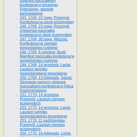
obierają marszałkiem
konfederacyi Ignacego
Potockiego, starostę
kaniowskiego
245. 1769, 22 maja, Przemyśl.
Konfederacya ziemi przemyskiej
246. 1769, 23 maja, Przemyśl.
Uniwersał marszałka
konfederacyi ziemi przemyskiej
247. 1769, 30 maja, Wisznia.
Konfederacya ziemian
województwa ruskiego
248. 1769, 6 czerwca, Busk.
Manifest marszałka konfederacyi
województwa ruskiego
249. 1769, 14 września, Lwów.
Laudum sejmiku
gospodarskiego lwowskiego
250. 1769, 13 listopada, Sanok.
Ziemianie sanoccy obierają
marszałkiem konfederacyi Filipa
Radzimińskiego
251. 1770, 14 września,
Przemyśl. Laudum ziemian
przemyskich
252. 1770, 14 września, Lwów.
Laudum sejmiku
gospodarskiego lwowskiego
253. 1770, 11 października,
Przemyśl. Laudum ziemian
przemyskich
254. 1770, 16 listopada, Lwów.