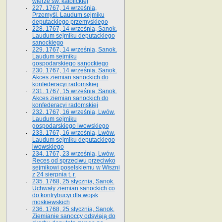
wierze św. ka­tolickiej
227. 1767, 14 września,
Przemyśl. Laudum sejmiku
deputackiego przemyskiego
228. 1767, 14 września, Sanok.
Laudum sejmiku deputackiego
sanockiego
229. 1767, 14 września, Sanok.
Laudum sejmiku
gospodarskiego sanockiego
230. 1767, 14 września, Sanok.
Akces ziemian sanockich do
konfederacyi radomskiej
231. 1767, 15 września, Sanok.
Akces ziemian sanockich do
konfederacyi radomskiej
232. 1767, 16 września, Lwów.
Laudum sejmiku
gospodarskiego lwowskiego
233. 1767, 16 września, Lwów.
Laudum sejmiku deputackiego
lwowskiego
234. 1767, 23 września, Lwów.
Reces od sprzeciwu przeciwko
sejmikowi poselskiemu w Wiszni
z 24 sierpnia t. r.
235. 1768, 25 stycznia, Sanok.
Uchwały ziemian sanockich co
do kontrybucyi dla wojsk
moskiewskich
236. 1768, 25 stycznia, Sanok.
Ziemianie sanoccy odsyłają do