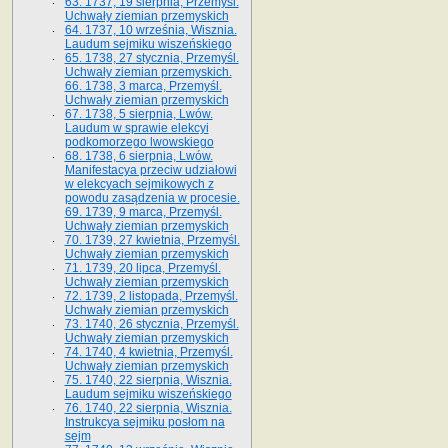
63. 1737, 19 sierpnia, Przemyśl.
Uchwały ziemian przemyskich
64. 1737, 10 września, Wisznia.
Laudum sejmiku wiszeńskiego
65. 1738, 27 stycznia, Przemyśl.
Uchwały ziemian przemyskich­­.
66. 1738, 3 marca, Przemyśl.
Uchwały ziemian przemyskich­
67. 1738, 5 sierpnia, Lwów.
Laudum w sprawie elekcyi
podkomorzego lwowskiego
68. 1738, 6 sierpnia, Lwów.
Manifestacya przeciw udziałowi
w elekcyach sejmikowych z
powodu zasądzenia w procesie.
69. 1739, 9 marca, Przemyśl.
Uchwały ziemian przemyskich
70. 1739, 27 kwietnia, Przemyśl.
Uchwały ziemian przemyskich
71. 1739, 20 lipca, Przemyśl.
Uchwały ziemian przemyskich
72. 1739, 2 listopada, Przemyśl.
Uchwały ziemian przemyskich
73. 1740, 26 stycznia, Przemyśl.
Uchwały ziemian przemyskich
74. 1740, 4 kwietnia, Przemyśl.
Uchwały ziemian przemyskich
75. 1740, 22 sierpnia, Wisznia.
Laudum sejmiku wiszeńskiego
76. 1740, 22 sierpnia, Wisznia.
Instrukcya sejmiku posłom na
sejm