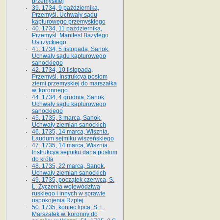
przemyskiej
39. 1734, 9 października,
Przemyśl. Uchwały sądu
kapturowego przemyskiego
40. 1734, 11 października,
Przemyśl. Manifest Bazylego
Ustrzyckiego
41. 1734, 5 listopada, Sanok.
Uchwały sądu kapturowego
sanockiego
42. 1734, 10 listopada,
Przemyśl. Instrukcya posłom
ziemi przemyskiej do marszałka
w. koronnego
44. 1734, 4 grudnia, Sanok.
Uchwały sądu kapturowego
sanockiego
45. 1735, 3 marca, Sanok.
Uchwały ziemian sanockich
46. 1735, 14 marca, Wisznia.
Laudum sejmiku wiszeńskiego
47. 1735, 14 marca, Wisznia.
Instrukcya sejmiku dana posłom
do króla
48. 1735, 22 marca, Sanok.
Uchwały ziemian sanockich
49. 1735, początek czerwca, S.
L. Życzenia województwa
ruskiego i innych w sprawie
uspokojenia Rzptej
50. 1735, koniec lipca, S. L.
Marszałek w. koronny do