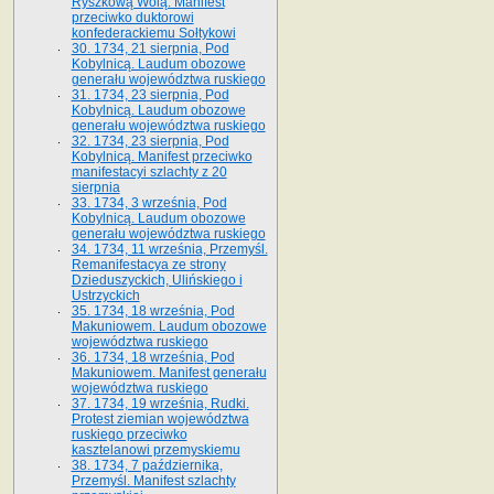
Ryszkową Wolą. Manifest
przeciwko duktorowi
konfederackiemu Sołtykowi
30. 1734, 21 sierpnia, Pod
Kobylnicą. Laudum obozowe
generału województwa ruskiego
31. 1734, 23 sierpnia, Pod
Kobylnicą. Laudum obozowe
generału województwa ruskiego
32. 1734, 23 sierpnia, Pod
Kobylnicą. Manifest przeciwko
manifestacyi szlachty z 20
sierpnia
33. 1734, 3 września, Pod
Kobylnicą. Laudum obozowe
generału województwa ruskiego
34. 1734, 11 września, Przemyśl.
Remanifestacya ze strony
Dzieduszyckich, Ulińskiego i
Ustrzyckich
35. 1734, 18 września, Pod
Makuniowem. Laudum obozowe
województwa ruskiego
36. 1734, 18 września, Pod
Makuniowem. Manifest generału
województwa ruskiego
37. 1734, 19 września, Rudki.
Protest ziemian województwa
ruskiego przeciwko
kasztelanowi przemyskiemu
38. 1734, 7 października,
Przemyśl. Manifest szlachty