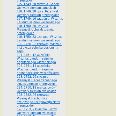
przemyskich
115. 1749, 28 stycznia, Sanok.
Uchwały ziemian sanockich
116. 1749, 28 lipca, Przemyśl.
Uchwały ziemian przemyskich
117. 1749, 16 września, Wisznia.
Laudum sejmiku wiszeńskiego
118. 1750, 26 stycznia,
Przemyśl. Uchwały ziemian
przemyskich
119. 1750, 23 czerwca, Wisznia.
Laudum sejmiku wiszeńskiego
120. 1750, 23 czerwca, Wisznia.
Instrukcya sejmiku posłom na
sejm
121. 1751, 13 września,
Wisznia. Laudum sejmiku
deputackiego wiszeńskiego
122. 1751, 14 września,
Wisznia. Laudum sejmiku
gospodarskiego wiszeńskiego
123. 1752, 26 stycznia,
Przemyśl. Reces zerwanego
zjazdu ziemian przemyskich.
124. 1750, 13 marca, Lwów.
Uchwały ziemian lwowskich
125. 1752, 26 czerwca,
Przemyśl. Rachunki z
szelężnego i czopowego ziemi
przemyskiej
126. 1753, 2 kwietnia, Lwów.
Uchwały ziemian lwowskich