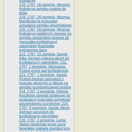
instrukcyę
218. 1767, 26 sierpnia, Wisznia.
Instrukcya sejmiku posłom do
króla
219. 1797, 26 sierpnia, Wisznia.
Manifestacya przeciwko
uchwałom sejmiku wiszeńskiego
220. 1767, 26 sierpnia, Wisznia.
Instrukcya niektórych ziemian na
sejmiku wiszeńskim posłowi do
marszałka konfe­deracyi
radomskiej Radziwiłła
wybranemu dana
221. 1767, 31 sierpnia, Sanok.
Kilku ziemian zgłasza akces do
konfederacyi radomskiej. 222.
1767, 1 września, Warszawa.
Pozew przed sąd konfederacki
223. 1767, 1 września, Sanok.
Protest ziemian sanockich z
powodu obranych w Wiszni na
sejmiku przedsejmo­wym posłów
224. 1767, 2 września, Uherce.
Kasztelan sanocki odstępuje od
protestacyi przeciwko sejmikowi
wiszeńskiemu uczynionej. 225.
1767, 5 września, Sanok. Akces
ziemian sanockich do
konfederacyi radomskiej
226. 1767, 3 września, Lwów.
Stefan Hordyński poseł ziemi
lwowskiej zakłada manifest przy