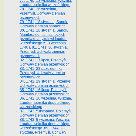
77. 1740, 13 września, Wisznia.
Laudum sejmiku wiszeńskiego
78. 1740, 26 września,
Przemyśl. Uchwały ziemian
przemyskich
79. 1741, 18 stycznia, Sanok.
Uchwały ziemian sanockich
80. 1741, 18 stycznia, Sanok.
Manifest ziemian sanockich
przeciwko artykułowi laudum
wiszeńskiego z 13 wrze­śnia
1740 r. 81. 1741, 30 stycznia,
Przemyśl. Uchwała ziemian
przemyskich
82. 1741, 17 lipca, Przemyśl.
Uchwały ziemian przemyskich
83. 1741, 23 października,
Przemyśl. Uchwały ziemian
przemyskich
84. 1742, 29 stycznia, Przemyśl.
Uchwały ziemian przemyskich
85. 1742, 16 lipca, Przemyśl.
Uchwały ziemian przemyskich.
86. 1742, 10 września, Wisznia.
Laudum sejmiku deputackiego
wiszeńskiego
87. 1742, 5 listopada, Przemyśl.
Uchwały ziemian przemyskich
88. 1743, 9 września, Wisznia.
Laudum sejmiku deputackiego
wiszeńskiego. 89. 1744, 28
stycznia, Przemyśl. Uchwały