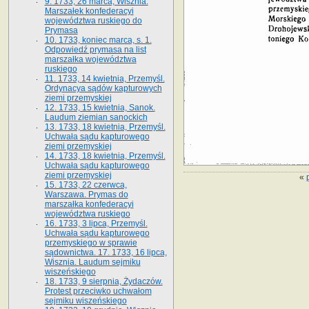
9. 1733, 26 marca, Wisznia.
Marszałek konfederacyi
województwa ruskiego do
Prymasa
10. 1733, koniec marca, s. 1.
Odpowiedź prymasa na list
marszałka województwa
ruskiego
11. 1733, 14 kwietnia, Przemyśl.
Ordynacya sądów kapturowych
ziemi przemyskiej
12. 1733, 15 kwietnia, Sanok.
Laudum ziemian sanockich
13. 1733, 18 kwietnia, Przemyśl.
Uchwała sądu kapturowego
ziemi przemyskiej
14. 1733, 18 kwietnia, Przemyśl.
Uchwała sądu kapturowego
ziemi przemyskiej
«
15. 1733, 22 czerwca,
Warszawa. Prymas do
marszałka konfederacyi
województwa ruskiego
16. 1733, 3 lipca, Przemyśl.
Uchwała sądu kapturowego
przemyskiego w sprawie
sądownictwa. 17. 1733, 16 lipca,
Wisznia. Laudum sejmiku
wiszeńskiego
18. 1733, 9 sierpnia, Żydaczów.
Protest przeciwko uchwałom
sejmiku wiszeńskiego