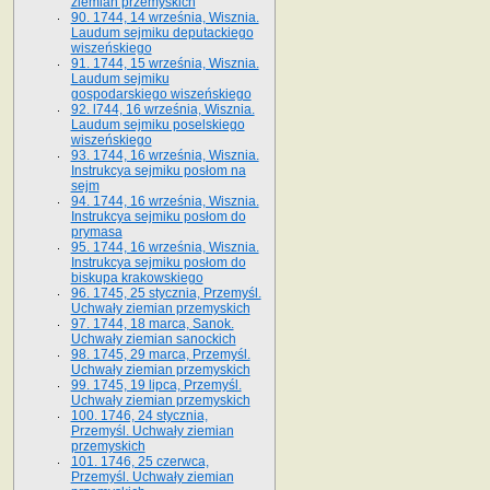
ziemian przemyskich
90. 1744, 14 września, Wisznia.
Laudum sejmiku deputackiego
wiszeńskiego
91. 1744, 15 września, Wisznia.
Laudum sejmiku
gospodarskiego wiszeńskiego
92. l744, 16 września, Wisznia.
Laudum sejmiku poselskiego
wiszeńskiego
93. 1744, 16 września, Wisznia.
Instrukcya sejmiku posłom na
sejm
94. 1744, 16 września, Wisznia.
Instrukcya sejmiku posłom do
prymasa
95. 1744, 16 września, Wisznia.
Instrukcya sejmiku posłom do
biskupa krakowskiego
96. 1745, 25 stycznia, Przemyśl.
Uchwały ziemian przemyskich
97. 1744, 18 marca, Sanok.
Uchwały ziemian sanockich
98. 1745, 29 marca, Przemyśl.
Uchwały ziemian przemyskich
99. 1745, 19 lipca, Przemyśl.
Uchwały ziemian przemyskich
100. 1746, 24 stycznia,
Przemyśl. Uchwały ziemian
przemyskich
101. 1746, 25 czerwca,
Przemyśl. Uchwały ziemian