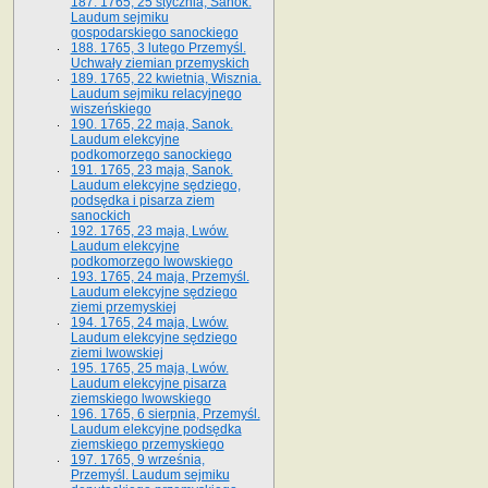
187. 1765, 25 stycznia, Sanok.
Laudum sejmiku
gospodarskiego sanockiego
188. 1765, 3 lutego Przemyśl.
Uchwały ziemian przemyskich
189. 1765, 22 kwietnia, Wisznia.
Laudum sejmiku relacyjnego
wiszeńskiego
190. 1765, 22 maja, Sanok.
Laudum elekcyjne
podkomorzego sanockiego
191. 1765, 23 maja, Sanok.
Laudum elekcyjne sędziego,
podsędka i pisarza ziem
sanockich
192. 1765, 23 maja, Lwów.
Laudum elekcyjne
podkomorzego lwowskiego
193. 1765, 24 maja, Przemyśl.
Laudum elekcyjne sędziego
ziemi przemyskiej
194. 1765, 24 maja, Lwów.
Laudum elekcyjne sędziego
ziemi lwowskiej
195. 1765, 25 maja, Lwów.
Laudum elekcyjne pisarza
ziemskiego lwowskiego
196. 1765, 6 sierpnia, Przemyśl.
Laudum elekcyjne podsędka
ziemskiego przemyskiego
197. 1765, 9 września,
Przemyśl. Laudum sejmiku