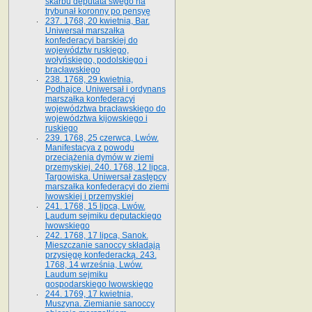
skarbu deputata swego na
trybunał koronny po pensyę
237. 1768, 20 kwietnia, Bar.
Uniwersał marszałka
konfederacyi barskiej do
województw ruskiego,
wołyńskiego, podolskiego i
bracławskiego
238. 1768, 29 kwietnia,
Podhajce. Uniwersał i ordynans
marszałka konfederacyi
województwa bracławskiego do
wo­jewództwa kijowskiego i
ruskiego
239. 1768, 25 czerwca, Lwów.
Manifestacya z powodu
przeciążenia dymów w ziemi
przemyskiej. 240. 1768, 12 lipca,
Targowiska. Uniwersał zastępcy
marszałka konfederacyi do ziemi
lwowskiej i przemyskiej
241. 1768, 15 lipca, Lwów.
Laudum sejmiku deputackiego
lwowskiego
242. 1768, 17 lipca, Sanok.
Mieszczanie sanoccy składają
przysięgę konfederacką. 243.
1768, 14 września, Lwów.
Laudum sejmiku
gospodarskiego lwowskiego
244. 1769, 17 kwietnia,
Muszyna. Ziemianie sanoccy