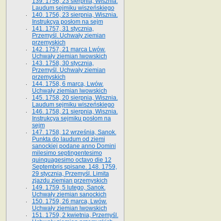
139. 1756, 23 sierpnia, Wisznia.
Laudum sejmiku wiszeńskiego
140. 1756, 23 sierpnia, Wisznia.
Instrukcya posłom na sejm
141. 1757, 31 stycznia,
Przemyśl. Uchwały ziemian
przemyskich
142. 1757, 21 marca Lwów.
Uchwały ziemian lwowskich
143. 1758, 30 stycznia,
Przemyśl. Uchwały ziemian
przemyskich
144. 1758, 6 marca, Lwów.
Uchwały ziemian lwowskich
145. 1758, 20 sierpnia, Wisznia.
Laudum sejmiku wiszeńskiego
146. 1758, 21 sierpnia, Wisznia.
Instrukcya sejmiku posłom na
sejm
147. 1758, 12 września, Sanok.
Punkta do laudum od ziemi
sanockiej podane anno Domini
milesimo septingentesimo
quinquagesimo octavo die 12
Septembris spisane. 148. 1759,
29 stycznia, Przemyśl. Limita
zjazdu ziemian przemyskich
149. 1759, 5 lutego, Sanok.
Uchwały ziemian sanockich
150. 1759, 26 marca, Lwów.
Uchwały ziemian lwowskich
151. 1759, 2 kwietnia, Przemyśl.