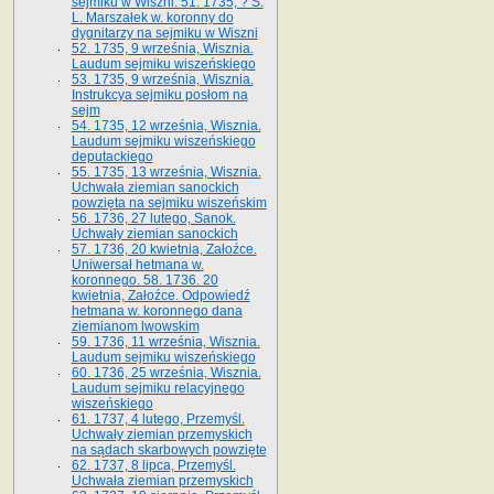
sejmiku w Wiszni. 51. 1735, ? S.
L. Marszałek w. koronny do
dygnitarzy na sejmiku w Wiszni
52. 1735, 9 września, Wisznia.
Laudum sejmiku wiszeńskiego
53. 1735, 9 września, Wisznia.
Instrukcya sejmiku posłom na
sejm
54. 1735, 12 września, Wisznia.
Laudum sejmiku wiszeńskiego
deputackiego
55. 1735, 13 września, Wisznia.
Uchwała ziemian sanockich
powzięta na sejmiku wiszeńskim
56. 1736, 27 lutego, Sanok.
Uchwały ziemian sanockich
57. 1736, 20 kwietnia, Załoźce.
Uniwersał hetmana w.
koronnego. 58. 1736. 20
kwietnia, Załoźce. Odpowiedź
hetmana w. koronnego dana
ziemianom lwowskim
59. 1736, 11 września, Wisznia.
Laudum sejmiku wiszeńskiego
60. 1736, 25 września, Wisznia.
Laudum sejmiku relacyjnego
wiszeńskiego
61. 1737, 4 lutego, Przemyśl.
Uchwały ziemian przemyskich
na sądach skarbowych powzięte
62. 1737, 8 lipca, Przemyśl.
Uchwała ziemian przemyskich