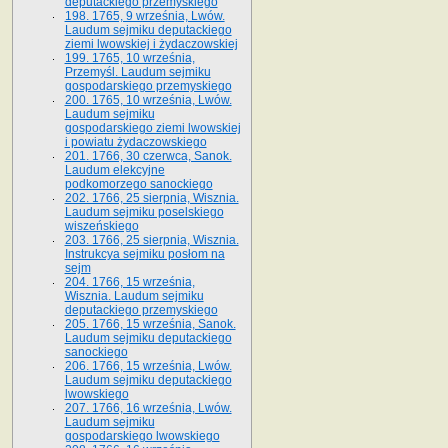
deputackiego przemyskiego
198. 1765, 9 września, Lwów.
Laudum sejmiku deputackiego
ziemi lwowskiej i żydaczowskiej
199. 1765, 10 września,
Przemyśl. Laudum sejmiku
gospodarskiego przemyskiego
200. 1765, 10 września, Lwów.
Laudum sejmiku
gospodarskiego ziemi lwowskiej
i powiatu żydaczowskiego
201. 1766, 30 czerwca, Sanok.
Laudum elekcyjne
podkomorzego sanockiego
202. 1766, 25 sierpnia, Wisznia.
Laudum sejmiku poselskiego
wiszeńskiego
203. 1766, 25 sierpnia, Wisznia.
Instrukcya sejmiku posłom na
sejm
204. 1766, 15 września,
Wisznia. Laudum sejmiku
deputackiego przemyskiego
205. 1766, 15 września, Sanok.
Laudum sejmiku deputackiego
sanockiego
206. 1766, 15 września, Lwów.
Laudum sejmiku deputackiego
lwowskiego
207. 1766, 16 września, Lwów.
Laudum sejmiku
gospodarskiego lwowskiego