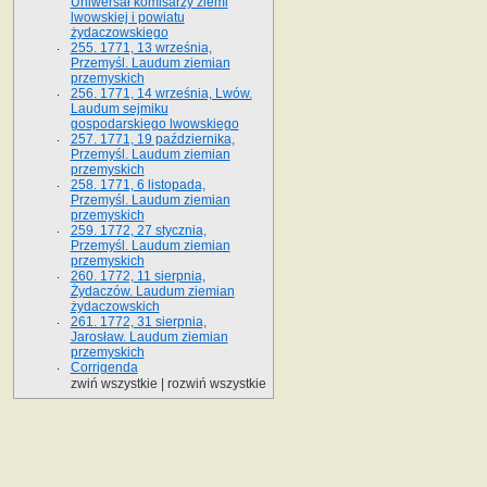
Uniwersał komisarzy ziemi
lwowskiej i powiatu
żydaczowskiego
255. 1771, 13 września,
Przemyśl. Laudum ziemian
przemyskich
256. 1771, 14 września, Lwów.
Laudum sejmiku
gospodarskiego lwowskiego
257. 1771, 19 października,
Przemyśl. Laudum ziemian
przemyskich
258. 1771, 6 listopada,
Przemyśl. Laudum ziemian
przemyskich
259. 1772, 27 stycznia,
Przemyśl. Laudum ziemian
przemyskich
260. 1772, 11 sierpnia,
Żydaczów. Laudum ziemian
żydaczowskich
261. 1772, 31 sierpnia,
Jarosław. Laudum ziemian
przemyskich
Corrigenda
zwiń wszystkie
|
rozwiń wszystkie