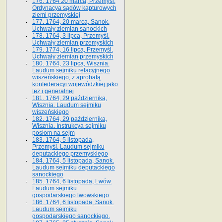
176. 1764 20 marca, Przemyśl.
Ordynacya sądów kapturowych
ziemi przemyskiej
177. 1764, 20 marca, Sanok.
Uchwały ziemian sanockich
178. 1764, 3 lipca, Przemyśl.
Uchwały ziemian przemyskich
179. 1774, 16 lipca, Przemyśl.
Uchwały ziemian przemyskich
180. 1764, 23 lipca, Wisznia.
Laudum sejmiku relacyjnego
wiszeńskiego, z aprobatą
konfederacyi wojewódzkiej jako
też i generalnej
181. 1764, 29 października,
Wisznia. Laudum sejmiku
wiszeńskiego
182. 1764, 29 października,
Wisznia. Instrukcya sejmiku
posłom na sejm
183. 1764, 5 listopada,
Przemyśl. Laudum sejmiku
deputackiego przemyskiego
184. 1764, 5 listopada, Sanok.
Laudum sejmiku deputackiego
sanockiego
185. 1764, 6 listopada, Lwów.
Laudum sejmiku
gospodarskiego lwowskiego
186. 1764, 6 listopada, Sanok.
Laudum sejmiku
gospodarskiego sanockiego.