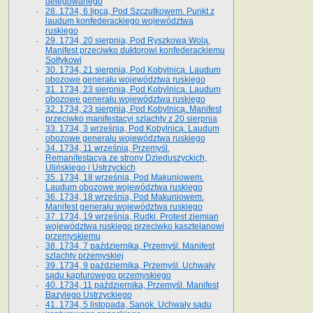
delegowanego
28. 1734, 6 lipca, Pod Szczutkowem. Punkt z
laudum konfederackiego województwa
ruskiego
29. 1734, 20 sierpnia, Pod Ryszkową Wolą.
Manifest przeciwko duktorowi konfederackiemu
Sołtykowi
30. 1734, 21 sierpnia, Pod Kobylnicą. Laudum
obozowe generału województwa ruskiego
31. 1734, 23 sierpnia, Pod Kobylnicą. Laudum
obozowe generału województwa ruskiego
32. 1734, 23 sierpnia, Pod Kobylnicą. Manifest
przeciwko manifestacyi szlachty z 20 sierpnia
33. 1734, 3 września, Pod Kobylnicą. Laudum
obozowe generału województwa ruskiego
34. 1734, 11 września, Przemyśl.
Remanifestacya ze strony Dzieduszyckich,
Ulińskiego i Ustrzyckich
35. 1734, 18 września, Pod Makuniowem.
Laudum obozowe województwa ruskiego
36. 1734, 18 września, Pod Makuniowem.
Manifest generału województwa ruskiego
37. 1734, 19 września, Rudki. Protest ziemian
województwa ruskiego przeciwko kasztelanowi
przemyskiemu
38. 1734, 7 października, Przemyśl. Manifest
szlachty przemyskiej
39. 1734, 9 października, Przemyśl. Uchwały
sądu kapturowego przemyskiego
40. 1734, 11 października, Przemyśl. Manifest
Bazylego Ustrzyckiego
41. 1734, 5 listopada, Sanok. Uchwały sądu