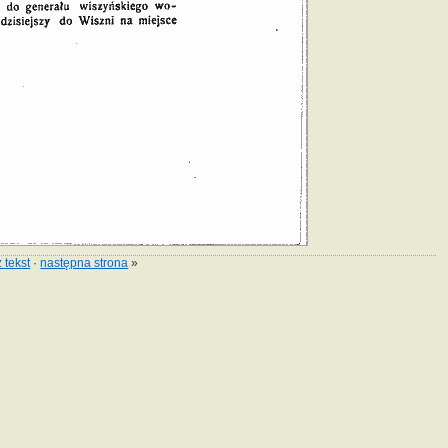
 tekst
·
następna strona
»