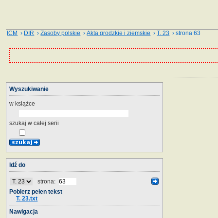
ICM
›
DIR
›
Zasoby polskie
›
Akta grodzkie i ziemskie
›
T. 23
› strona 63
Wyszukiwanie
w książce
szukaj w całej serii
Idź do
strona:
Pobierz pełen tekst
T. 23.txt
Nawigacja