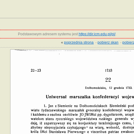
Podstawowym adresem systemu jest
https://dir.icm.edu.pl/pl/
.
«
poprzednia strona
·
pobierz skan
·
pobierz