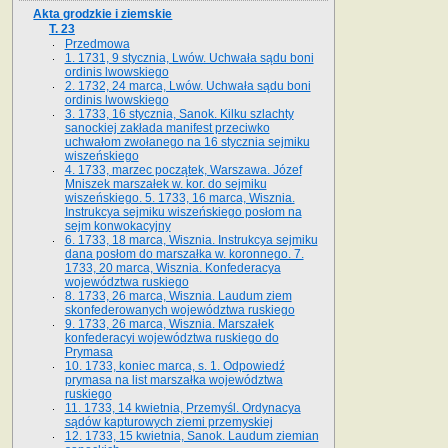
Akta grodzkie i ziemskie
T. 23
Przedmowa
1. 1731, 9 stycznia, Lwów. Uchwała sądu boni
ordinis lwowskiego
2. 1732, 24 marca, Lwów. Uchwała sądu boni
ordinis lwowskiego
3. 1733, 16 stycznia, Sanok. Kilku szlachty
sanockiej zakłada manifest przeciwko
uchwałom zwołanego na 16 stycz­nia sejmiku
wiszeńskiego
4. 1733, marzec początek, Warszawa. Józef
Mniszek marszałek w. kor. do sejmiku
wiszeńskiego. 5. 1733, 16 marca, Wisznia.
Instrukcya sejmiku wiszeńskiego posłom na
sejm konwokacyjny
6. 1733, 18 marca, Wisznia. Instrukcya sejmiku
dana posłom do marszałka w. koronnego. 7.
1733, 20 marca, Wisznia. Konfederacya
województwa ruskiego
8. 1733, 26 marca, Wisznia. Laudum ziem
skonfederowanych województwa ruskiego
9. 1733, 26 marca, Wisznia. Marszałek
konfederacyi województwa ruskiego do
Prymasa
10. 1733, koniec marca, s. 1. Odpowiedź
prymasa na list marszałka województwa
ruskiego
11. 1733, 14 kwietnia, Przemyśl. Ordynacya
sądów kapturowych ziemi przemyskiej
12. 1733, 15 kwietnia, Sanok. Laudum ziemian