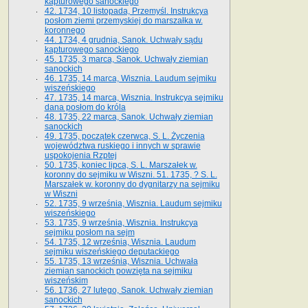
kapturowego sanockiego
42. 1734, 10 listopada, Przemyśl. Instrukcya
posłom ziemi przemyskiej do marszałka w.
koronnego
44. 1734, 4 grudnia, Sanok. Uchwały sądu
kapturowego sanockiego
45. 1735, 3 marca, Sanok. Uchwały ziemian
sanockich
46. 1735, 14 marca, Wisznia. Laudum sejmiku
wiszeńskiego
47. 1735, 14 marca, Wisznia. Instrukcya sejmiku
dana posłom do króla
48. 1735, 22 marca, Sanok. Uchwały ziemian
sanockich
49. 1735, początek czerwca, S. L. Życzenia
województwa ruskiego i innych w sprawie
uspokojenia Rzptej
50. 1735, koniec lipca, S. L. Marszałek w.
koronny do sejmiku w Wiszni. 51. 1735, ? S. L.
Marszałek w. koronny do dygnitarzy na sejmiku
w Wiszni
52. 1735, 9 września, Wisznia. Laudum sejmiku
wiszeńskiego
53. 1735, 9 września, Wisznia. Instrukcya
sejmiku posłom na sejm
54. 1735, 12 września, Wisznia. Laudum
sejmiku wiszeńskiego deputackiego
55. 1735, 13 września, Wisznia. Uchwała
ziemian sanockich powzięta na sejmiku
wiszeńskim
56. 1736, 27 lutego, Sanok. Uchwały ziemian
sanockich