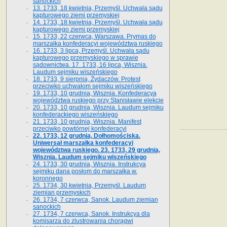
sanockich
13. 1733, 18 kwietnia, Przemyśl. Uchwała sądu
kapturowego ziemi przemyskiej
14. 1733, 18 kwietnia, Przemyśl. Uchwała sądu
kapturowego ziemi przemyskiej
15. 1733, 22 czerwca, Warszawa. Prymas do
marszałka konfederacyi województwa ruskiego
16. 1733, 3 lipca, Przemyśl. Uchwała sądu
kapturowego przemyskiego w sprawie
sądownictwa. 17. 1733, 16 lipca, Wisznia.
Laudum sejmiku wiszeńskiego
18. 1733, 9 sierpnia, Żydaczów. Protest
przeciwko uchwałom sejmiku wiszeńskiego
19. 1733, 10 grudnia, Wisznia. Konfederacya
województwa ruskiego przy Stanisławie elekcie
20. 1733, 10 grudnia, Wisznia. Laudum sejmiku
konfederackiego wiszeńskiego
21. 1733, 10 grudnia, Wisznia. Manifest
przeciwko powtórnej konfederacyi
22. 1733, 12 grudnia, Dołhomościska.
Uniwersał marszałka konfederacyi
województwa ruskiego. 23. 1733, 29 grudnia,
Wisznia. Laudum sejmiku wiszeńskiego
24. 1733, 30 grudnia, Wisznia. Instrukcya
sejmiku dana posłom do marszałka w.
koronnego
25. 1734, 30 kwietnia, Przemyśl. Laudum
ziemian przemyskich
26. 1734, 7 czerwca, Sanok. Laudum ziemian
sanockich
27. 1734, 7 czerwca, Sanok. Instrukcya dla
komisarza do zlustrowania chorągwi