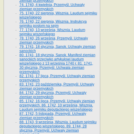
ziemian przemyskich
74. 1740, 4 kwietnia, Przemyśl. Uchwały
ziemian przemyskich
75. 1740, 22 sierpnia, Wisznia. Laudum sejmiku
wiszeńskiego
76. 1740, 22 sierpnia, Wisznia. Instrukcya
sejmiku posłom na sejm
77. 1740, 13 września, Wisznia. Laudum
sejmiku wiszeńskiego
78. 1740, 26 września, Przemyśl. Uchwały
ziemian przemyskich
79. 1741, 18 stycznia, Sanok. Uchwały ziemian
sanockich
80. 1741, 18 stycznia, Sanok. Manifest ziemian
sanockich przeciwko artykułowi laudum
wiszeńskiego z 13 wrze­śnia 1740 r. 81. 1741,
30 stycznia, Przemyśl. Uchwała ziemian
przemyskich
82. 1741, 17 lipca, Przemyśl. Uchwały ziemian
przemyskich
83. 1741, 23 października, Przemyśl. Uchwały
ziemian przemyskich
84. 1742, 29 stycznia, Przemyśl. Uchwały
ziemian przemyskich
85. 1742, 16 lipca, Przemyśl. Uchwały ziemian
przemyskich. 86. 1742, 10 września, Wisznia.
Laudum sejmiku deputackiego wiszeńskiego
87. 1742, 5 listopada, Przemyśl. Uchwały
ziemian przemyskich
88. 1743, 9 września, Wisznia. Laudum sejmiku
deputackiego wiszeńskiego. 89. 1744, 28
stycznia, Przemyśl. Uchwały ziemian