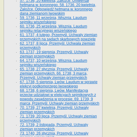
57. 1736, 20 kwietnia, Załoźce. Uniwersał
hetmana w. koronnego. 58. 1736. 20 kwietnia,
Załoźce. Odpowiedź hetmana w. koronnego
dana ziemianom lwowskim
59. 1736, 11 września, Wisznia. Laudum
sejmiku wiszeńskiego
60. 1736, 25 września, Wisznia. Laudum
sejmiku relacyjnego wiszeńskiego
61. 1737, 4 lutego, Przemyśl. Uchwały ziemian
przemyskich na sądach skarbowych powzięte
62. 1737, 8 lipca, Przemyśl. Uchwała ziemian
przemyskich
63. 1737, 19 sierpnia, Przemyśl. Uchwały
ziemian przemyskich
64. 1737, 10 września, Wisznia. Laudum
sejmiku wiszeńskiego
65. 1738, 27 stycznia, Przemyśl. Uchwały
ziemian przemyskich­­. 66. 1738, 3 marca,
Przemyśl. Uchwały ziemian przemyskich­
67. 1738, 5 sierpnia, Lwów. Laudum w sprawie
elekcyi podkomorzego lwowskiego
68. 1738, 6 sierpnia, Lwów. Manifestacya
przeciw udziałowi w elekcyach sejmikowych z
powodu zasądzenia w procesie. 69. 1739, 9
marca, Przemyśl. Uchwały ziemian przemyskich
70. 1739, 27 kwietnia, Przemyśl. Uchwały
ziemian przemyskich
71. 1739, 20 lipca, Przemyśl. Uchwały ziemian
przemyskich
72. 1739, 2 listopada, Przemyśl. Uchwały
ziemian przemyskich
73. 1740, 26 stycznia, Przemyśl. Uchwały