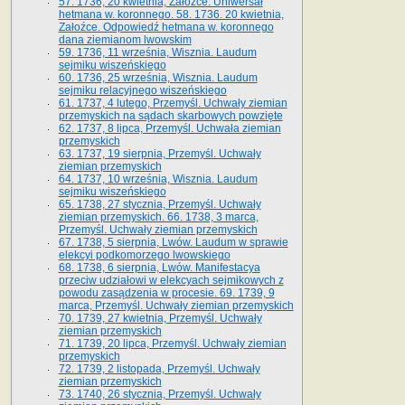
57. 1736, 20 kwietnia, Załoźce. Uniwersał
hetmana w. koronnego. 58. 1736. 20 kwietnia,
Załoźce. Odpowiedź hetmana w. koronnego
dana ziemianom lwowskim
59. 1736, 11 września, Wisznia. Laudum
sejmiku wiszeńskiego
60. 1736, 25 września, Wisznia. Laudum
sejmiku relacyjnego wiszeńskiego
61. 1737, 4 lutego, Przemyśl. Uchwały ziemian
przemyskich na sądach skarbowych powzięte
62. 1737, 8 lipca, Przemyśl. Uchwała ziemian
przemyskich
63. 1737, 19 sierpnia, Przemyśl. Uchwały
ziemian przemyskich
64. 1737, 10 września, Wisznia. Laudum
sejmiku wiszeńskiego
65. 1738, 27 stycznia, Przemyśl. Uchwały
ziemian przemyskich­­. 66. 1738, 3 marca,
Przemyśl. Uchwały ziemian przemyskich­
67. 1738, 5 sierpnia, Lwów. Laudum w sprawie
elekcyi podkomorzego lwowskiego
68. 1738, 6 sierpnia, Lwów. Manifestacya
przeciw udziałowi w elekcyach sejmikowych z
powodu zasądzenia w procesie. 69. 1739, 9
marca, Przemyśl. Uchwały ziemian przemyskich
70. 1739, 27 kwietnia, Przemyśl. Uchwały
ziemian przemyskich
71. 1739, 20 lipca, Przemyśl. Uchwały ziemian
przemyskich
72. 1739, 2 listopada, Przemyśl. Uchwały
ziemian przemyskich
73. 1740, 26 stycznia, Przemyśl. Uchwały