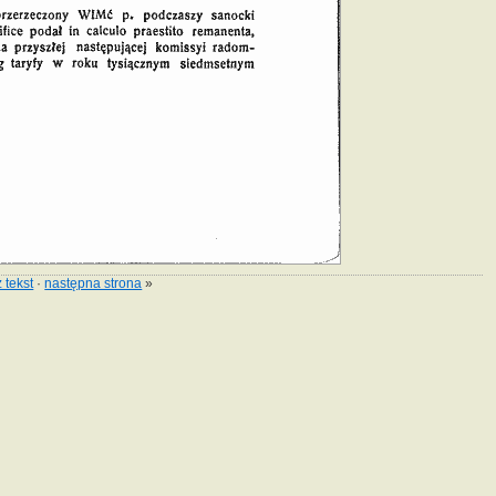
 tekst
·
następna strona
»