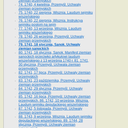
ziemian przemyskich
74. 1740, 4 kwietnia, Przemyśl. Uchwały
ziemian przemyskich
75. 1740, 22 sierpnia, Wisznia. Laudum sejmiku
wiszeńskiego
76. 1740, 22 sierpnia, Wisznia. Instrukcya
sejmiku posłom na sejm
77. 1740, 13 września, Wisznia. Laudum
sejmiku wiszeńskiego
78. 1740, 26 września, Przemyśl. Uchwały
ziemian przemyskich
79. 1741, 18 stycznia, Sanok. Uchwały
ziemian sanockich
80. 1741, 18 stycznia, Sanok. Manifest ziemian
sanockich przeciwko artykułowi laudum
wiszeńskiego z 13 wrze­śnia 1740 r. 81. 1741,
30 stycznia, Przemyśl. Uchwała ziemian
przemyskich
82. 1741, 17 lipca, Przemyśl. Uchwały ziemian
przemyskich
83. 1741, 23 października, Przemyśl. Uchwały
ziemian przemyskich
84. 1742, 29 stycznia, Przemyśl. Uchwały
ziemian przemyskich
85. 1742, 16 lipca, Przemyśl. Uchwały ziemian
przemyskich. 86. 1742, 10 września, Wisznia.
Laudum sejmiku deputackiego wiszeńskiego
87. 1742, 5 listopada, Przemyśl. Uchwały
ziemian przemyskich
88. 1743, 9 września, Wisznia. Laudum sejmiku
deputackiego wiszeńskiego. 89. 1744, 28
stycznia, Przemyśl. Uchwały ziemian