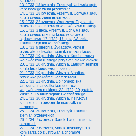
sanockich
13. 1733, 18 kwietnia, Przemyśl. Uchwała sądu
kapturowego ziemi przemyskiej
14. 1733, 18 kwietnia, Przemyśl. Uchwała sądu
kapturowego ziemi przemyskiej
15. 1733, 22 czerwca, Warszawa. Prymas do
marszałka konfederacyi województwa ruskiego
16. 1733, 3 lipca, Przemyśl. Uchwała sądu
kapturowego przemyskiego w sprawie
sądownictwa. 17. 1733, 16 lipca, Wisznia.
Laudum sejmiku wiszeńskiego
18. 1733, 9 sierpnia, Żydaczów. Protest
przeciwko uchwałom sejmiku wiszeńskiego
19. 1733, 10 grudnia, Wisznia. Konfederacya
województwa ruskiego przy Stanisławie elekcie
20. 1733, 10 grudnia, Wisznia. Laudum sejmiku
konfederackiego wiszeńskiego
21. 1733, 10 grudnia, Wisznia. Manifest
przeciwko powtórnej konfederacyi
22. 1733, 12 grudnia, Dołhomościska.
Uniwersał marszałka konfederacyi
województwa ruskiego. 23. 1733, 29 grudnia,
Wisznia. Laudum sejmiku wiszeńskiego
24. 1733, 30 grudnia, Wisznia. Instrukcya
sejmiku dana posłom do marszałka w.
koronnego
25. 1734, 30 kwietnia, Przemyśl. Laudum
ziemian przemyskich
26. 1734, 7 czerwca, Sanok. Laudum ziemian
sanockich
27. 1734, 7 czerwca, Sanok. Instrukcya dla
komisarza do zlustrowania chorągwi