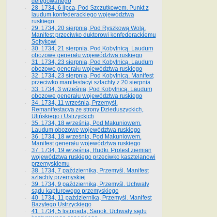
delegowanego
28. 1734, 6 lipca, Pod Szczutkowem. Punkt z
laudum konfederackiego województwa
ruskiego
29. 1734, 20 sierpnia, Pod Ryszkową Wolą.
Manifest przeciwko duktorowi konfederackiemu
Sołtykowi
30. 1734, 21 sierpnia, Pod Kobylnicą. Laudum
obozowe generału województwa ruskiego
31. 1734, 23 sierpnia, Pod Kobylnicą. Laudum
obozowe generału województwa ruskiego
32. 1734, 23 sierpnia, Pod Kobylnicą. Manifest
przeciwko manifestacyi szlachty z 20 sierpnia
33. 1734, 3 września, Pod Kobylnicą. Laudum
obozowe generału województwa ruskiego
34. 1734, 11 września, Przemyśl.
Remanifestacya ze strony Dzieduszyckich,
Ulińskiego i Ustrzyckich
35. 1734, 18 września, Pod Makuniowem.
Laudum obozowe województwa ruskiego
36. 1734, 18 września, Pod Makuniowem.
Manifest generału województwa ruskiego
37. 1734, 19 września, Rudki. Protest ziemian
województwa ruskiego przeciwko kasztelanowi
przemyskiemu
38. 1734, 7 października, Przemyśl. Manifest
szlachty przemyskiej
39. 1734, 9 października, Przemyśl. Uchwały
sądu kapturowego przemyskiego
40. 1734, 11 października, Przemyśl. Manifest
Bazylego Ustrzyckiego
41. 1734, 5 listopada, Sanok. Uchwały sądu