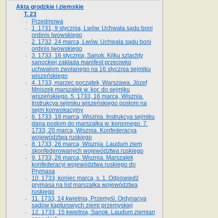
Akta grodzkie i ziemskie
T. 23
Przedmowa
1. 1731, 9 stycznia, Lwów. Uchwała sądu boni
ordinis lwowskiego
2. 1732, 24 marca, Lwów. Uchwała sądu boni
ordinis lwowskiego
3. 1733, 16 stycznia, Sanok. Kilku szlachty
sanockiej zakłada manifest przeciwko
uchwałom zwołanego na 16 stycz­nia sejmiku
wiszeńskiego
4. 1733, marzec początek, Warszawa. Józef
Mniszek marszałek w. kor. do sejmiku
wiszeńskiego. 5. 1733, 16 marca, Wisznia.
Instrukcya sejmiku wiszeńskiego posłom na
sejm konwokacyjny
6. 1733, 18 marca, Wisznia. Instrukcya sejmiku
dana posłom do marszałka w. koronnego. 7.
1733, 20 marca, Wisznia. Konfederacya
województwa ruskiego
8. 1733, 26 marca, Wisznia. Laudum ziem
skonfederowanych województwa ruskiego
9. 1733, 26 marca, Wisznia. Marszałek
konfederacyi województwa ruskiego do
Prymasa
10. 1733, koniec marca, s. 1. Odpowiedź
prymasa na list marszałka województwa
ruskiego
11. 1733, 14 kwietnia, Przemyśl. Ordynacya
sądów kapturowych ziemi przemyskiej
12. 1733, 15 kwietnia, Sanok. Laudum ziemian