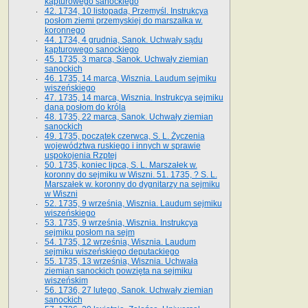
kapturowego sanockiego
42. 1734, 10 listopada, Przemyśl. Instrukcya
posłom ziemi przemyskiej do marszałka w.
koronnego
44. 1734, 4 grudnia, Sanok. Uchwały sądu
kapturowego sanockiego
45. 1735, 3 marca, Sanok. Uchwały ziemian
sanockich
46. 1735, 14 marca, Wisznia. Laudum sejmiku
wiszeńskiego
47. 1735, 14 marca, Wisznia. Instrukcya sejmiku
dana posłom do króla
48. 1735, 22 marca, Sanok. Uchwały ziemian
sanockich
49. 1735, początek czerwca, S. L. Życzenia
województwa ruskiego i innych w sprawie
uspokojenia Rzptej
50. 1735, koniec lipca, S. L. Marszałek w.
koronny do sejmiku w Wiszni. 51. 1735, ? S. L.
Marszałek w. koronny do dygnitarzy na sejmiku
w Wiszni
52. 1735, 9 września, Wisznia. Laudum sejmiku
wiszeńskiego
53. 1735, 9 września, Wisznia. Instrukcya
sejmiku posłom na sejm
54. 1735, 12 września, Wisznia. Laudum
sejmiku wiszeńskiego deputackiego
55. 1735, 13 września, Wisznia. Uchwała
ziemian sanockich powzięta na sejmiku
wiszeńskim
56. 1736, 27 lutego, Sanok. Uchwały ziemian
sanockich