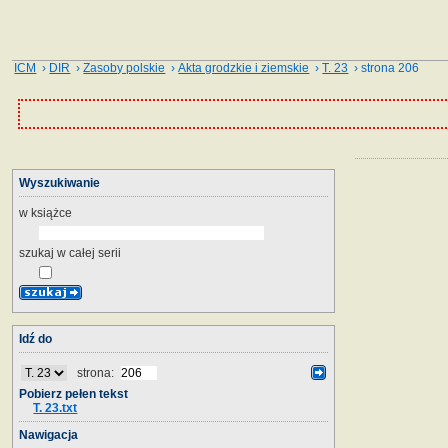
ICM
›
DIR
›
Zasoby polskie
›
Akta grodzkie i ziemskie
›
T. 23
› strona 206
Wyszukiwanie
w książce
szukaj w całej serii
Idź do
strona:
Pobierz pełen tekst
T. 23.txt
Nawigacja