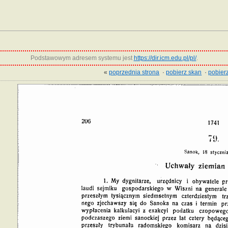
Podstawowym adresem systemu jest
https://dir.icm.edu.pl/pl/
.
«
poprzednia strona
·
pobierz skan
·
pobierz