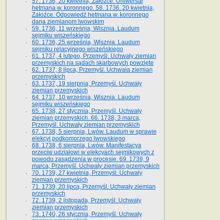
57. 1736, 20 kwietnia, Załoźce. Uniwersał
hetmana w. koronnego. 58. 1736. 20 kwietnia,
Załoźce. Odpowiedź hetmana w. koronnego
dana ziemianom lwowskim
59. 1736, 11 września, Wisznia. Laudum
sejmiku wiszeńskiego
60. 1736, 25 września, Wisznia. Laudum
sejmiku relacyjnego wiszeńskiego
61. 1737, 4 lutego, Przemyśl. Uchwały ziemian
przemyskich na sądach skarbowych powzięte
62. 1737, 8 lipca, Przemyśl. Uchwała ziemian
przemyskich
63. 1737, 19 sierpnia, Przemyśl. Uchwały
ziemian przemyskich
64. 1737, 10 września, Wisznia. Laudum
sejmiku wiszeńskiego
65. 1738, 27 stycznia, Przemyśl. Uchwały
ziemian przemyskich­­. 66. 1738, 3 marca,
Przemyśl. Uchwały ziemian przemyskich­
67. 1738, 5 sierpnia, Lwów. Laudum w sprawie
elekcyi podkomorzego lwowskiego
68. 1738, 6 sierpnia, Lwów. Manifestacya
przeciw udziałowi w elekcyach sejmikowych z
powodu zasądzenia w procesie. 69. 1739, 9
marca, Przemyśl. Uchwały ziemian przemyskich
70. 1739, 27 kwietnia, Przemyśl. Uchwały
ziemian przemyskich
71. 1739, 20 lipca, Przemyśl. Uchwały ziemian
przemyskich
72. 1739, 2 listopada, Przemyśl. Uchwały
ziemian przemyskich
73. 1740, 26 stycznia, Przemyśl. Uchwały