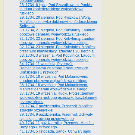
delegowanego
28. 1734, 6 lipca, Pod Szczutkowem. Punkt z
laudum konfederackiego województwa
ruskiego
29. 1734, 20 sierpnia, Pod Ryszkową Wolą.
Manifest przeciwko duktorowi konfederackiemu
Sołtykowi
30. 1734, 21 sierpnia, Pod Kobylnicą. Laudum
obozowe generału województwa ruskiego
31. 1734, 23 sierpnia, Pod Kobylnicą. Laudum
obozowe generału województwa ruskiego
32. 1734, 23 sierpnia, Pod Kobylnicą. Manifest
przeciwko manifestacyi szlachty z 20 sierpnia
33. 1734, 3 września, Pod Kobylnicą. Laudum
obozowe generału województwa ruskiego
34. 1734, 11 września, Przemyśl.
Remanifestacya ze strony Dzieduszyckich,
Ulińskiego i Ustrzyckich
35. 1734, 18 września, Pod Makuniowem.
Laudum obozowe województwa ruskiego
36. 1734, 18 września, Pod Makuniowem.
Manifest generału województwa ruskiego
37. 1734, 19 września, Rudki. Protest ziemian
województwa ruskiego przeciwko kasztelanowi
przemyskiemu
38. 1734, 7 października, Przemyśl. Manifest
szlachty przemyskiej
39. 1734, 9 października, Przemyśl. Uchwały
sądu kapturowego przemyskiego
40. 1734, 11 października, Przemyśl. Manifest
Bazylego Ustrzyckiego
41. 1734, 5 listopada, Sanok. Uchwały sądu