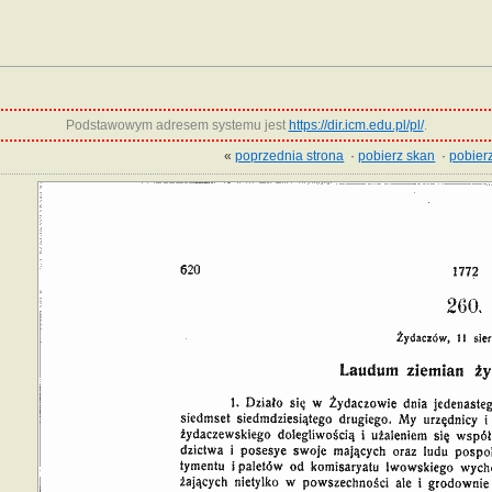
Podstawowym adresem systemu jest
https://dir.icm.edu.pl/pl/
.
«
poprzednia strona
·
pobierz skan
·
pobierz