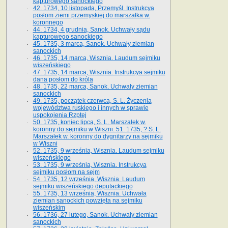
kapturowego sanockiego
42. 1734, 10 listopada, Przemyśl. Instrukcya
posłom ziemi przemyskiej do marszałka w.
koronnego
44. 1734, 4 grudnia, Sanok. Uchwały sądu
kapturowego sanockiego
45. 1735, 3 marca, Sanok. Uchwały ziemian
sanockich
46. 1735, 14 marca, Wisznia. Laudum sejmiku
wiszeńskiego
47. 1735, 14 marca, Wisznia. Instrukcya sejmiku
dana posłom do króla
48. 1735, 22 marca, Sanok. Uchwały ziemian
sanockich
49. 1735, początek czerwca, S. L. Życzenia
województwa ruskiego i innych w sprawie
uspokojenia Rzptej
50. 1735, koniec lipca, S. L. Marszałek w.
koronny do sejmiku w Wiszni. 51. 1735, ? S. L.
Marszałek w. koronny do dygnitarzy na sejmiku
w Wiszni
52. 1735, 9 września, Wisznia. Laudum sejmiku
wiszeńskiego
53. 1735, 9 września, Wisznia. Instrukcya
sejmiku posłom na sejm
54. 1735, 12 września, Wisznia. Laudum
sejmiku wiszeńskiego deputackiego
55. 1735, 13 września, Wisznia. Uchwała
ziemian sanockich powzięta na sejmiku
wiszeńskim
56. 1736, 27 lutego, Sanok. Uchwały ziemian
sanockich