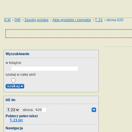
ICM
›
DIR
›
Zasoby polskie
›
Akta grodzkie i ziemskie
›
T. 23
› strona 620
Wyszukiwanie
w książce
szukaj w całej serii
Idź do
strona:
Pobierz pełen tekst
T. 23.txt
Nawigacja