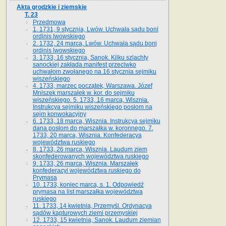
Akta grodzkie i ziemskie
T. 23
Przedmowa
1. 1731, 9 stycznia, Lwów. Uchwała sądu boni
ordinis lwowskiego
2. 1732, 24 marca, Lwów. Uchwała sądu boni
ordinis lwowskiego
3. 1733, 16 stycznia, Sanok. Kilku szlachty
sanockiej zakłada manifest przeciwko
uchwałom zwołanego na 16 stycz­nia sejmiku
wiszeńskiego
4. 1733, marzec początek, Warszawa. Józef
Mniszek marszałek w. kor. do sejmiku
wiszeńskiego. 5. 1733, 16 marca, Wisznia.
Instrukcya sejmiku wiszeńskiego posłom na
sejm konwokacyjny
6. 1733, 18 marca, Wisznia. Instrukcya sejmiku
dana posłom do marszałka w. koronnego. 7.
1733, 20 marca, Wisznia. Konfederacya
województwa ruskiego
8. 1733, 26 marca, Wisznia. Laudum ziem
skonfederowanych województwa ruskiego
9. 1733, 26 marca, Wisznia. Marszałek
konfederacyi województwa ruskiego do
Prymasa
10. 1733, koniec marca, s. 1. Odpowiedź
prymasa na list marszałka województwa
ruskiego
11. 1733, 14 kwietnia, Przemyśl. Ordynacya
sądów kapturowych ziemi przemyskiej
12. 1733, 15 kwietnia, Sanok. Laudum ziemian