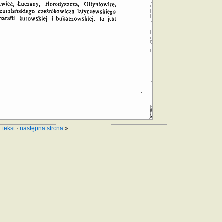
 tekst
·
następna strona
»