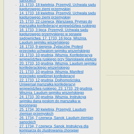
sanockich
13. 1733, 18 kwietnia, Przemyśl. Uchwała sądu
kapturowego ziemi przemyskiej
14. 1733, 18 kwietnia, Przemyśl. Uchwała sądu
kapturowego ziemi przemyskiej
15. 1733, 22 czerwca, Warszawa. Prymas do
marszałka konfederacyi województwa ruskiego
16. 1733, 3 lipca, Przemyśl. Uchwała sądu
kapturowego przemyskiego w sprawie
sądownictwa. 17. 1733, 16 lipca, Wisznia.
Laudum sejmiku wiszeńskiego
18. 1733, 9 sierpnia, Żydaczów. Protest
przeciwko uchwałom sejmiku wiszeńskiego
19. 1733, 10 grudnia, Wisznia. Konfederacya
województwa ruskiego przy Stanisławie elekcie
20. 1733, 10 grudnia, Wisznia. Laudum sejmiku
konfederackiego wiszeńskiego
21. 1733, 10 grudnia, Wisznia. Manifest
przeciwko powtórnej konfederacyi
22. 1733, 12 grudnia, Dołhomościska.
Uniwersał marszałka konfederacyi
województwa ruskiego. 23. 1733, 29 grudnia,
Wisznia. Laudum sejmiku wiszeńskiego
24. 1733, 30 grudnia, Wisznia. Instrukcya
sejmiku dana posłom do marszałka w.
koronnego
25. 1734, 30 kwietnia, Przemyśl. Laudum
ziemian przemyskich
26. 1734, 7 czerwca, Sanok. Laudum ziemian
sanockich
27. 1734, 7 czerwca, Sanok. Instrukcya dla
komisarza do zlustrowania chorągwi