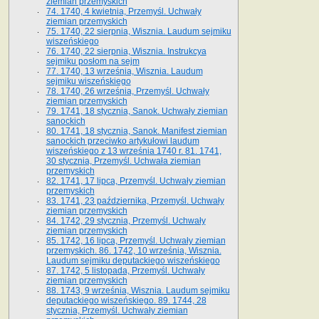
ziemian przemyskich
74. 1740, 4 kwietnia, Przemyśl. Uchwały
ziemian przemyskich
75. 1740, 22 sierpnia, Wisznia. Laudum sejmiku
wiszeńskiego
76. 1740, 22 sierpnia, Wisznia. Instrukcya
sejmiku posłom na sejm
77. 1740, 13 września, Wisznia. Laudum
sejmiku wiszeńskiego
78. 1740, 26 września, Przemyśl. Uchwały
ziemian przemyskich
79. 1741, 18 stycznia, Sanok. Uchwały ziemian
sanockich
80. 1741, 18 stycznia, Sanok. Manifest ziemian
sanockich przeciwko artykułowi laudum
wiszeńskiego z 13 wrze­śnia 1740 r. 81. 1741,
30 stycznia, Przemyśl. Uchwała ziemian
przemyskich
82. 1741, 17 lipca, Przemyśl. Uchwały ziemian
przemyskich
83. 1741, 23 października, Przemyśl. Uchwały
ziemian przemyskich
84. 1742, 29 stycznia, Przemyśl. Uchwały
ziemian przemyskich
85. 1742, 16 lipca, Przemyśl. Uchwały ziemian
przemyskich. 86. 1742, 10 września, Wisznia.
Laudum sejmiku deputackiego wiszeńskiego
87. 1742, 5 listopada, Przemyśl. Uchwały
ziemian przemyskich
88. 1743, 9 września, Wisznia. Laudum sejmiku
deputackiego wiszeńskiego. 89. 1744, 28
stycznia, Przemyśl. Uchwały ziemian