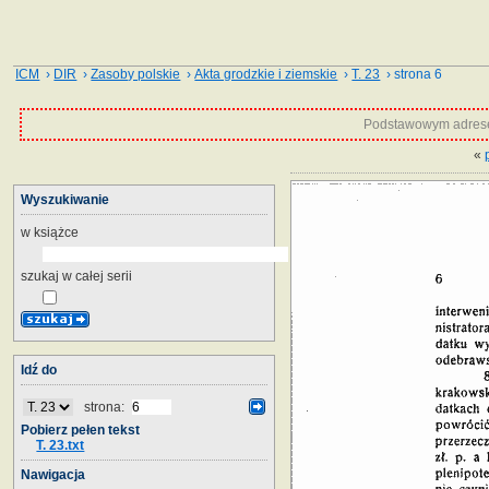
ICM
›
DIR
›
Zasoby polskie
›
Akta grodzkie i ziemskie
›
T. 23
› strona 6
Podstawowym adrese
«
Wyszukiwanie
w książce
szukaj w całej serii
Idź do
strona:
Pobierz pełen tekst
T. 23.txt
Nawigacja