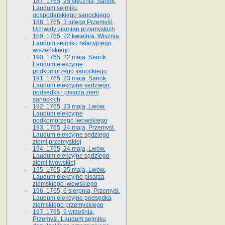
187. 1765, 25 stycznia, Sanok.
Laudum sejmiku
gospodarskiego sanockiego
188. 1765, 3 lutego Przemyśl.
Uchwały ziemian przemyskich
189. 1765, 22 kwietnia, Wisznia.
Laudum sejmiku relacyjnego
wiszeńskiego
190. 1765, 22 maja, Sanok.
Laudum elekcyjne
podkomorzego sanockiego
191. 1765, 23 maja, Sanok.
Laudum elekcyjne sędziego,
podsędka i pisarza ziem
sanockich
192. 1765, 23 maja, Lwów.
Laudum elekcyjne
podkomorzego lwowskiego
193. 1765, 24 maja, Przemyśl.
Laudum elekcyjne sędziego
ziemi przemyskiej
194. 1765, 24 maja, Lwów.
Laudum elekcyjne sędziego
ziemi lwowskiej
195. 1765, 25 maja, Lwów.
Laudum elekcyjne pisarza
ziemskiego lwowskiego
196. 1765, 6 sierpnia, Przemyśl.
Laudum elekcyjne podsędka
ziemskiego przemyskiego
197. 1765, 9 września,
Przemyśl. Laudum sejmiku