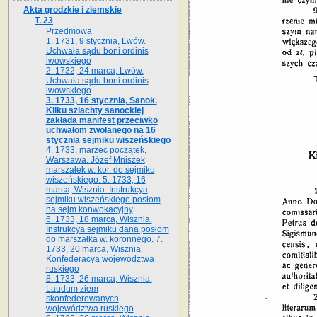
Akta grodzkie i ziemskie
T. 23
Przedmowa
1. 1731, 9 stycznia, Lwów.
Uchwała sądu boni ordinis
lwowskiego
2. 1732, 24 marca, Lwów.
Uchwała sądu boni ordinis
lwowskiego
3. 1733, 16 stycznia, Sanok.
Kilku szlachty sanockiej
zakłada manifest przeciwko
uchwałom zwołanego na 16
stycz­nia sejmiku wiszeńskiego
4. 1733, marzec początek,
Warszawa. Józef Mniszek
marszałek w. kor. do sejmiku
wiszeńskiego. 5. 1733, 16
marca, Wisznia. Instrukcya
sejmiku wiszeńskiego posłom
na sejm konwokacyjny
6. 1733, 18 marca, Wisznia.
Instrukcya sejmiku dana posłom
do marszałka w. koronnego. 7.
1733, 20 marca, Wisznia.
Konfederacya województwa
ruskiego
8. 1733, 26 marca, Wisznia.
Laudum ziem
skonfederowanych
województwa ruskiego