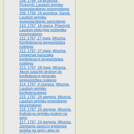
208. 1766, 16 września,
Przemyśl. Laudum sejmiku
gospodarskiego przemyskiego
209. 1766, 16 września, Sanok.
Laudum sejmiku
gospodarskiego sanockiego
210. 1767, 16 marca, Przemyśl.
Laudum elekcyjne podsędka
przemyskiego
211. 1767, 27 maja, Wisznia.
Konfederacya województwa
ruskiego
212. 1767, 27 maja, Wisznia.
Uniwersał marszałka
konfederacyi województwa
ruskiego
213. 1767, 28 maja, Wisznia.
Akces szlachty drobnej do
konfederacyi generału
województwa ruskiego
214. 1767, 4 czerwca, Wisznia.
Laudum sejmiku
konfederackiego
215. 1767, 24 sierpnia, Wisznia.
Laudum sejmiku poselskiego
wiszeńskiego
216. 1767, 24 sierpnia, Wisznia.
Instrukcya sejmiku posłom na
sejm
217. 1767, 24 sierpnia, Wisznia.
Ziemianie sanoccy wybierają
posłów na sejm i dają im