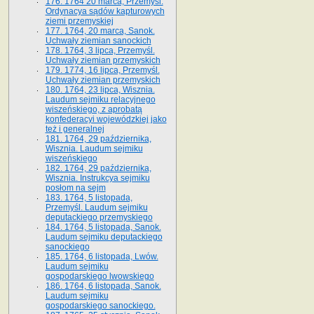
176. 1764 20 marca, Przemyśl.
Ordynacya sądów kapturowych
ziemi przemyskiej
177. 1764, 20 marca, Sanok.
Uchwały ziemian sanockich
178. 1764, 3 lipca, Przemyśl.
Uchwały ziemian przemyskich
179. 1774, 16 lipca, Przemyśl.
Uchwały ziemian przemyskich
180. 1764, 23 lipca, Wisznia.
Laudum sejmiku relacyjnego
wiszeńskiego, z aprobatą
konfederacyi wojewódzkiej jako
też i generalnej
181. 1764, 29 października,
Wisznia. Laudum sejmiku
wiszeńskiego
182. 1764, 29 października,
Wisznia. Instrukcya sejmiku
posłom na sejm
183. 1764, 5 listopada,
Przemyśl. Laudum sejmiku
deputackiego przemyskiego
184. 1764, 5 listopada, Sanok.
Laudum sejmiku deputackiego
sanockiego
185. 1764, 6 listopada, Lwów.
Laudum sejmiku
gospodarskiego lwowskiego
186. 1764, 6 listopada, Sanok.
Laudum sejmiku
gospodarskiego sanockiego.