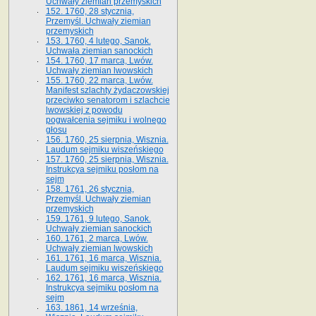
Uchwały ziemian przemyskich
152. 1760, 28 stycznia,
Przemyśl. Uchwały ziemian
przemyskich
153. 1760, 4 lutego, Sanok.
Uchwała ziemian sanockich
154. 1760, 17 marca, Lwów.
Uchwały ziemian lwowskich
155. 1760, 22 marca, Lwów.
Manifest szlachty żydaczowskiej
przeciwko senatorom i szlachcie
lwowskiej z po­wodu
pogwałcenia sejmiku i wolnego
głosu
156. 1760, 25 sierpnia, Wisznia.
Laudum sejmiku wiszeńskiego
157. 1760, 25 sierpnia, Wisznia.
Instrukcya sejmiku posłom na
sejm
158. 1761, 26 stycznia,
Przemyśl. Uchwały ziemian
przemyskich
159. 1761, 9 lutego, Sanok.
Uchwały ziemian sanockich
160. 1761, 2 marca, Lwów.
Uchwały ziemian lwowskich
161. 1761, 16 marca, Wisznia.
Laudum sejmiku wiszeńskiego
162. 1761, 16 marca, Wisznia.
Instrukcya sejmiku posłom na
sejm
163. 1861, 14 września,