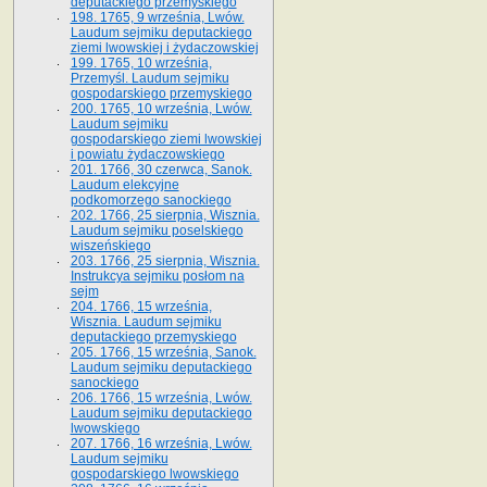
deputackiego przemyskiego
198. 1765, 9 września, Lwów.
Laudum sejmiku deputackiego
ziemi lwowskiej i żydaczowskiej
199. 1765, 10 września,
Przemyśl. Laudum sejmiku
gospodarskiego przemyskiego
200. 1765, 10 września, Lwów.
Laudum sejmiku
gospodarskiego ziemi lwowskiej
i powiatu żydaczowskiego
201. 1766, 30 czerwca, Sanok.
Laudum elekcyjne
podkomorzego sanockiego
202. 1766, 25 sierpnia, Wisznia.
Laudum sejmiku poselskiego
wiszeńskiego
203. 1766, 25 sierpnia, Wisznia.
Instrukcya sejmiku posłom na
sejm
204. 1766, 15 września,
Wisznia. Laudum sejmiku
deputackiego przemyskiego
205. 1766, 15 września, Sanok.
Laudum sejmiku deputackiego
sanockiego
206. 1766, 15 września, Lwów.
Laudum sejmiku deputackiego
lwowskiego
207. 1766, 16 września, Lwów.
Laudum sejmiku
gospodarskiego lwowskiego