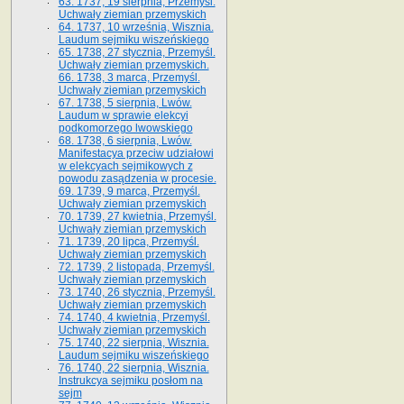
63. 1737, 19 sierpnia, Przemyśl.
Uchwały ziemian przemyskich
64. 1737, 10 września, Wisznia.
Laudum sejmiku wiszeńskiego
65. 1738, 27 stycznia, Przemyśl.
Uchwały ziemian przemyskich­­.
66. 1738, 3 marca, Przemyśl.
Uchwały ziemian przemyskich­
67. 1738, 5 sierpnia, Lwów.
Laudum w sprawie elekcyi
podkomorzego lwowskiego
68. 1738, 6 sierpnia, Lwów.
Manifestacya przeciw udziałowi
w elekcyach sejmikowych z
powodu zasądzenia w procesie.
69. 1739, 9 marca, Przemyśl.
Uchwały ziemian przemyskich
70. 1739, 27 kwietnia, Przemyśl.
Uchwały ziemian przemyskich
71. 1739, 20 lipca, Przemyśl.
Uchwały ziemian przemyskich
72. 1739, 2 listopada, Przemyśl.
Uchwały ziemian przemyskich
73. 1740, 26 stycznia, Przemyśl.
Uchwały ziemian przemyskich
74. 1740, 4 kwietnia, Przemyśl.
Uchwały ziemian przemyskich
75. 1740, 22 sierpnia, Wisznia.
Laudum sejmiku wiszeńskiego
76. 1740, 22 sierpnia, Wisznia.
Instrukcya sejmiku posłom na
sejm