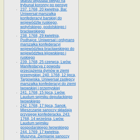
skarbu deputata swego na
trybunał koronny po pensyę
237. 1768, 20 kwietnia, Bar.
Uniwersał marszałka
konfederacyi barskiej do
województw ruskiego,
wołyńskiego, podolskiego i
bracławskiego
238. 1768, 29 kwietnia,
Podhajce. Uniwersał i ordynans
marszałka konfederacyi
województwa bracławskiego do
wo­jewództwa kijowskiego i
ruskiego
239. 1768, 25 czerwca, Lwów.
Manifestacya z powodu
przeciążenia dymów w ziemi
przemyskiej. 240. 1768, 12 lipca,
Targowiska. Uniwersał zastępcy
marszałka konfederacyi do ziemi
lwowskiej i przemyskiej
241. 1768, 15 lipca, Lwów.
Laudum sejmiku deputackiego
lwowskiego
242. 1768, 17 lipca, Sanok.
Mieszczanie sanoccy składają
przysięgę konfederacką. 243.
1768, 14 września, Lwów.
Laudum sejmiku
gospodarskiego lwowskiego
244. 1769, 17 kwietnia,
Muszyna. Ziemianie sanoccy