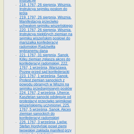
instrukcyę
218. 1767, 26 sierpnia, Wisznia.
Instrukcya sejmiku posłom do
króla
219. 1797, 26 sierpnia, Wisznia.
Manifestacya przeciwko
uchwałom sejmiku wiszeńskiego
220. 1767, 26 sierpnia, Wisznia.
Instrukcya niektórych ziemian na
sejmiku wiszeńskim posłowi do
marszałka konfe­deracyi
radomskiej Radziwiłła
wybranemu dana
221. 1767, 31 sierpnia, Sanok.
Kilku ziemian zgłasza akces do
konfederacyi radomskiej. 222.
1767, 1 września, Warszawa.
Pozew przed sąd konfederacki
223. 1767, 1 września, Sanok.
Protest ziemian sanockich z
powodu obranych w Wiszni na
sejmiku przedsejmo­wym posłów
224. 1767, 2 września, Uherce.
Kasztelan sanocki odstępuje od
protestacyi przeciwko sejmikowi
wiszeńskiemu uczynionej. 225.
1767, 5 września, Sanok. Akces
ziemian sanockich do
konfederacyi radomskiej
226. 1767, 3 września, Lwów.
Stefan Hordyński poseł ziemi
lwowskiej zakłada manifest przy