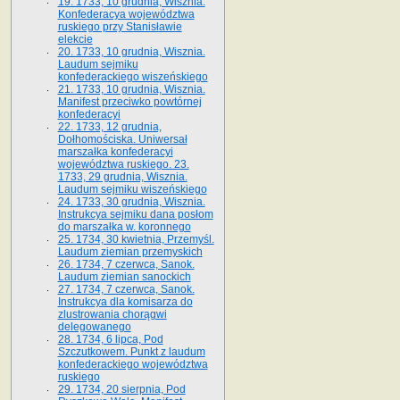
19. 1733, 10 grudnia, Wisznia.
Konfederacya województwa
ruskiego przy Stanisławie
elekcie
20. 1733, 10 grudnia, Wisznia.
Laudum sejmiku
konfederackiego wiszeńskiego
21. 1733, 10 grudnia, Wisznia.
Manifest przeciwko powtórnej
konfederacyi
22. 1733, 12 grudnia,
Dołhomościska. Uniwersał
marszałka konfederacyi
województwa ruskiego. 23.
1733, 29 grudnia, Wisznia.
Laudum sejmiku wiszeńskiego
24. 1733, 30 grudnia, Wisznia.
Instrukcya sejmiku dana posłom
do marszałka w. koronnego
25. 1734, 30 kwietnia, Przemyśl.
Laudum ziemian przemyskich
26. 1734, 7 czerwca, Sanok.
Laudum ziemian sanockich
27. 1734, 7 czerwca, Sanok.
Instrukcya dla komisarza do
zlustrowania chorągwi
delegowanego
28. 1734, 6 lipca, Pod
Szczutkowem. Punkt z laudum
konfederackiego województwa
ruskiego
29. 1734, 20 sierpnia, Pod