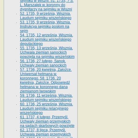
sejmiku w Wiszni. 51. 1735, ? S.
L. Marszałek w. koronny do
dygnitarzy na sejmiku w Wiszni
52. 1735, 9 września, Wisznia.
Laudum sejmiku wiszeńskiego
53. 1735, 9 września, Wisznia.
Instrukcya sejmiku posłom na
sejm
54. 1735, 12 września, Wisznia.
Laudum sejmiku wiszeńskiego
deputackiego
55. 1735, 13 września, Wisznia.
Uchwała ziemian sanockich
powzięta na sejmiku wiszeńskim
56. 1736, 27 lutego, Sanok.
Uchwały ziemian sanockich
57. 1736, 20 kwietnia, Załoźce.
Uniwersał hetmana w.
koronnego. 58. 1736. 20
kwietnia, Załoźce. Odpowiedź
hetmana w. koronnego dana
ziemianom lwowskim
59. 1736, 11 września, Wisznia.
Laudum sejmiku wiszeńskiego
60. 1736, 25 września, Wisznia.
Laudum sejmiku relacyjnego
wiszeńskiego
61. 1737, 4 lutego, Przemyśl.
Uchwały ziemian przemyskich
na sądach skarbowych powzięte
62. 1737, 8 lipca, Przemyśl.
Uchwała ziemian przemyskich