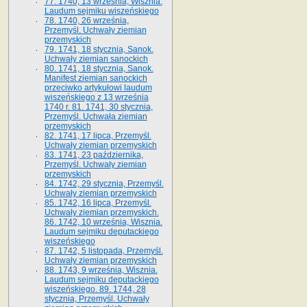
77. 1740, 13 września, Wisznia.
Laudum sejmiku wiszeńskiego
78. 1740, 26 września,
Przemyśl. Uchwały ziemian
przemyskich
79. 1741, 18 stycznia, Sanok.
Uchwały ziemian sanockich
80. 1741, 18 stycznia, Sanok.
Manifest ziemian sanockich
przeciwko artykułowi laudum
wiszeńskiego z 13 wrze­śnia
1740 r. 81. 1741, 30 stycznia,
Przemyśl. Uchwała ziemian
przemyskich
82. 1741, 17 lipca, Przemyśl.
Uchwały ziemian przemyskich
83. 1741, 23 października,
Przemyśl. Uchwały ziemian
przemyskich
84. 1742, 29 stycznia, Przemyśl.
Uchwały ziemian przemyskich
85. 1742, 16 lipca, Przemyśl.
Uchwały ziemian przemyskich.
86. 1742, 10 września, Wisznia.
Laudum sejmiku deputackiego
wiszeńskiego
87. 1742, 5 listopada, Przemyśl.
Uchwały ziemian przemyskich
88. 1743, 9 września, Wisznia.
Laudum sejmiku deputackiego
wiszeńskiego. 89. 1744, 28
stycznia, Przemyśl. Uchwały