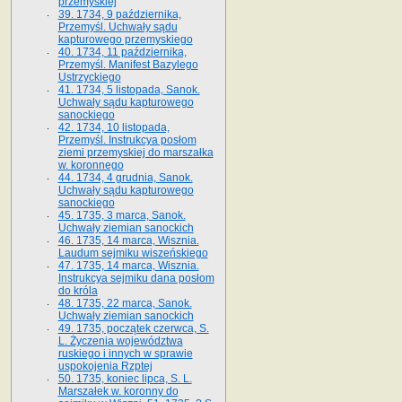
przemyskiej
39. 1734, 9 października,
Przemyśl. Uchwały sądu
kapturowego przemyskiego
40. 1734, 11 października,
Przemyśl. Manifest Bazylego
Ustrzyckiego
41. 1734, 5 listopada, Sanok.
Uchwały sądu kapturowego
sanockiego
42. 1734, 10 listopada,
Przemyśl. Instrukcya posłom
ziemi przemyskiej do marszałka
w. koronnego
44. 1734, 4 grudnia, Sanok.
Uchwały sądu kapturowego
sanockiego
45. 1735, 3 marca, Sanok.
Uchwały ziemian sanockich
46. 1735, 14 marca, Wisznia.
Laudum sejmiku wiszeńskiego
47. 1735, 14 marca, Wisznia.
Instrukcya sejmiku dana posłom
do króla
48. 1735, 22 marca, Sanok.
Uchwały ziemian sanockich
49. 1735, początek czerwca, S.
L. Życzenia województwa
ruskiego i innych w sprawie
uspokojenia Rzptej
50. 1735, koniec lipca, S. L.
Marszałek w. koronny do