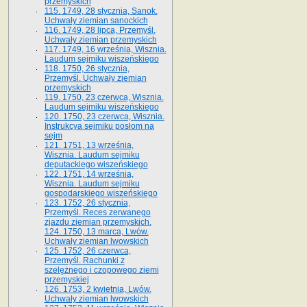
przemyskich
115. 1749, 28 stycznia, Sanok.
Uchwały ziemian sanockich
116. 1749, 28 lipca, Przemyśl.
Uchwały ziemian przemyskich
117. 1749, 16 września, Wisznia.
Laudum sejmiku wiszeńskiego
118. 1750, 26 stycznia,
Przemyśl. Uchwały ziemian
przemyskich
119. 1750, 23 czerwca, Wisznia.
Laudum sejmiku wiszeńskiego
120. 1750, 23 czerwca, Wisznia.
Instrukcya sejmiku posłom na
sejm
121. 1751, 13 września,
Wisznia. Laudum sejmiku
deputackiego wiszeńskiego
122. 1751, 14 września,
Wisznia. Laudum sejmiku
gospodarskiego wiszeńskiego
123. 1752, 26 stycznia,
Przemyśl. Reces zerwanego
zjazdu ziemian przemyskich.
124. 1750, 13 marca, Lwów.
Uchwały ziemian lwowskich
125. 1752, 26 czerwca,
Przemyśl. Rachunki z
szelężnego i czopowego ziemi
przemyskiej
126. 1753, 2 kwietnia, Lwów.
Uchwały ziemian lwowskich