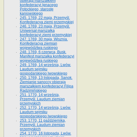
obierają marszałkiem
konfederacyi Ignacego
Potockiego, starostę
kaniowskiego
245. 1769, 22 maja, Przemyśl.
Konfederacya ziemi przemyskiej
246. 1769, 23 maja, Przemyśl.
Uniwersał marszałka
konfederacyi ziemi przemyskiej
247. 1769, 30 maja, Wisznia.
Konfederacya ziemian
województwa ruskiego
248. 1769, 6 czerwca, Busk.
Manifest marszałka konfederacyi
województwa ruskiego
249. 1769, 14 września, Lwów.
Laudum sejmiku
gospodarskiego lwowskiego
250. 1769, 13 listopada, Sanok.
Ziemianie sanoccy obierają
marszałkiem konfederacyi Filipa
Radzimińskiego
251. 1770, 14 września,
Przemyśl. Laudum ziemian
przemyskich
252. 1770, 14 września, Lwów.
Laudum sejmiku
gospodarskiego lwowskiego
253. 1770, 11 października,
Przemyśl. Laudum ziemian
przemyskich
254. 1770, 16 listopada, Lwów.