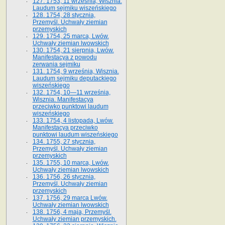
127. 1753, 11 września, Wisznia.
Laudum sejmiku wiszeńskiego
128. 1754, 28 stycznia,
Przemyśl. Uchwały ziemian
przemyskich
129. 1754, 25 marca, Lwów.
Uchwały ziemian lwowskich
130. 1754, 21 sierpnia, Lwów.
Manifestacya z powodu
zerwania sejmiku
131. 1754, 9 września, Wisznia.
Laudum sejmiku deputackiego
wiszeńskiego
132. 1754, 10—11 września,
Wisznia. Manifestacya
przeciwko punktowi laudum
wiszeńskiego
133. 1754, 4 listopada, Lwów.
Manifestacya przeciwko
punktowi laudum wiszeńskiego
134. 1755, 27 stycznia,
Przemyśl. Uchwały ziemian
przemyskich
135. 1755, 10 marca, Lwów.
Uchwały ziemian lwowskich
136. 1756, 26 stycznia,
Przemyśl. Uchwały ziemian
przemyskich
137. 1756, 29 marca Lwów.
Uchwały ziemian lwowskich
138. 1756, 4 maja, Przemyśl.
Uchwały ziemian przemyskich.