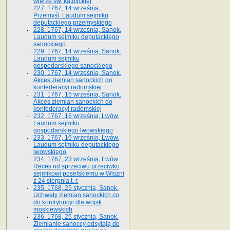
wierze św. ka­tolickiej
227. 1767, 14 września,
Przemyśl. Laudum sejmiku
deputackiego przemyskiego
228. 1767, 14 września, Sanok.
Laudum sejmiku deputackiego
sanockiego
229. 1767, 14 września, Sanok.
Laudum sejmiku
gospodarskiego sanockiego
230. 1767, 14 września, Sanok.
Akces ziemian sanockich do
konfederacyi radomskiej
231. 1767, 15 września, Sanok.
Akces ziemian sanockich do
konfederacyi radomskiej
232. 1767, 16 września, Lwów.
Laudum sejmiku
gospodarskiego lwowskiego
233. 1767, 16 września, Lwów.
Laudum sejmiku deputackiego
lwowskiego
234. 1767, 23 września, Lwów.
Reces od sprzeciwu przeciwko
sejmikowi poselskiemu w Wiszni
z 24 sierpnia t. r.
235. 1768, 25 stycznia, Sanok.
Uchwały ziemian sanockich co
do kontrybucyi dla wojsk
moskiewskich
236. 1768, 25 stycznia, Sanok.
Ziemianie sanoccy odsyłają do