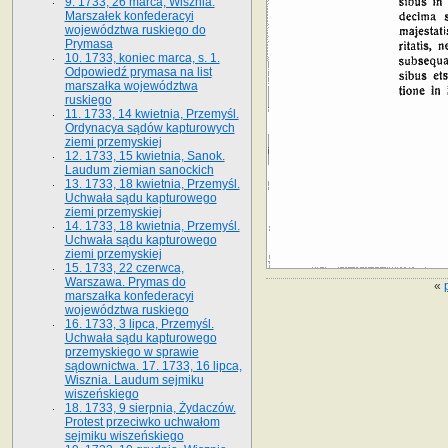
9. 1733, 26 marca, Wisznia.
Marszałek konfederacyi
województwa ruskiego do
Prymasa
10. 1733, koniec marca, s. 1.
Odpowiedź prymasa na list
marszałka województwa
ruskiego
11. 1733, 14 kwietnia, Przemyśl.
Ordynacya sądów kapturowych
ziemi przemyskiej
12. 1733, 15 kwietnia, Sanok.
Laudum ziemian sanockich
13. 1733, 18 kwietnia, Przemyśl.
Uchwała sądu kapturowego
ziemi przemyskiej
14. 1733, 18 kwietnia, Przemyśl.
Uchwała sądu kapturowego
ziemi przemyskiej
15. 1733, 22 czerwca,
Warszawa. Prymas do
«
marszałka konfederacyi
województwa ruskiego
16. 1733, 3 lipca, Przemyśl.
Uchwała sądu kapturowego
przemyskiego w sprawie
sądownictwa. 17. 1733, 16 lipca,
Wisznia. Laudum sejmiku
wiszeńskiego
18. 1733, 9 sierpnia, Żydaczów.
Protest przeciwko uchwałom
sejmiku wiszeńskiego