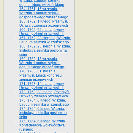
Wisznia. Laudum sejmiku
deputackiego wiszeńskiego
164. 1761, 15 września,
Wisznia. Laudum sejmiku
gospodarskiego wiszeńskiego
165. 1762, 1 lutego, Przemyśl.
Uchwały ziemian przemyskich
166. 1762, 22 marca, Lwów.
Uchwały ziemian lwowskich
167. 1762, 23 sierpnia, Wisznia.
Laudum sejmiku wiszeńskiego
168. 1762, 23 sierpnia, Wisznia.
Instrukcya sejmiku posłom na
sejm
169. 1762, 13 września,
Wisznia. Laudum sejmiku
deputackiego wiszeńskiego.
170. 1763, 31 stycznia,
Przemyśl. Limita kongresu
ziemian przemyskich
171. 1763, 14 marca, Lwów.
Uchwały ziemian lwowskich
172. 1763, 28 marca, Przemyśl.
Uchwały ziemian przemyskich
173. 1764, 6 lutego, Wisznia.
Laudum sejmiku wiszeńskiego
174. 1764, 6 lutego Wisznia.
Instrukcya sejmiku posłom na
sejm
175. 1764, 6 lutego, Wisznia.
Konfederacya województwa
ruskiego