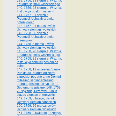
139. 1756, 23 sierpnia, Wisznia.
Laudum sejmiku wiszeńskiego
140. 1756, 23 sierpnia, Wisznia.
Instrukcya posłom na sejm
141. 1757, 31 stycznia,
Przemyśl. Uchwały ziemian
przemyskich
142. 1757, 21 marca Lwów.
Uchwały ziemian lwowskich
143. 1758, 30 stycznia,
Przemyśl. Uchwały ziemian
przemyskich
144. 1758, 6 marca, Lwów.
Uchwały ziemian lwowskich
145. 1758, 20 sierpnia, Wisznia.
Laudum sejmiku wiszeńskiego
146. 1758, 21 sierpnia, Wisznia.
Instrukcya sejmiku posłom na
sejm
147. 1758, 12 września, Sanok.
Punkta do laudum od ziemi
sanockiej podane anno Domini
milesimo septingentesimo
quinquagesimo octavo die 12
Septembris spisane. 148. 1759,
29 stycznia, Przemyśl. Limita
zjazdu ziemian przemyskich
149. 1759, 5 lutego, Sanok.
Uchwały ziemian sanockich
150. 1759, 26 marca, Lwów.
Uchwały ziemian lwowskich
151. 1759, 2 kwietnia, Przemyśl.