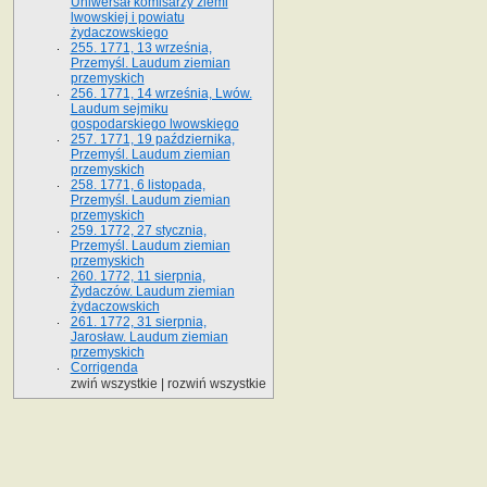
Uniwersał komisarzy ziemi
lwowskiej i powiatu
żydaczowskiego
255. 1771, 13 września,
Przemyśl. Laudum ziemian
przemyskich
256. 1771, 14 września, Lwów.
Laudum sejmiku
gospodarskiego lwowskiego
257. 1771, 19 października,
Przemyśl. Laudum ziemian
przemyskich
258. 1771, 6 listopada,
Przemyśl. Laudum ziemian
przemyskich
259. 1772, 27 stycznia,
Przemyśl. Laudum ziemian
przemyskich
260. 1772, 11 sierpnia,
Żydaczów. Laudum ziemian
żydaczowskich
261. 1772, 31 sierpnia,
Jarosław. Laudum ziemian
przemyskich
Corrigenda
zwiń wszystkie
|
rozwiń wszystkie