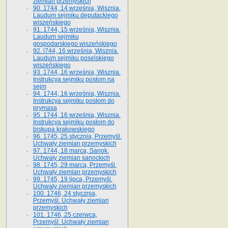
ziemian przemyskich
90. 1744, 14 września, Wisznia.
Laudum sejmiku deputackiego
wiszeńskiego
91. 1744, 15 września, Wisznia.
Laudum sejmiku
gospodarskiego wiszeńskiego
92. l744, 16 września, Wisznia.
Laudum sejmiku poselskiego
wiszeńskiego
93. 1744, 16 września, Wisznia.
Instrukcya sejmiku posłom na
sejm
94. 1744, 16 września, Wisznia.
Instrukcya sejmiku posłom do
prymasa
95. 1744, 16 września, Wisznia.
Instrukcya sejmiku posłom do
biskupa krakowskiego
96. 1745, 25 stycznia, Przemyśl.
Uchwały ziemian przemyskich
97. 1744, 18 marca, Sanok.
Uchwały ziemian sanockich
98. 1745, 29 marca, Przemyśl.
Uchwały ziemian przemyskich
99. 1745, 19 lipca, Przemyśl.
Uchwały ziemian przemyskich
100. 1746, 24 stycznia,
Przemyśl. Uchwały ziemian
przemyskich
101. 1746, 25 czerwca,
Przemyśl. Uchwały ziemian