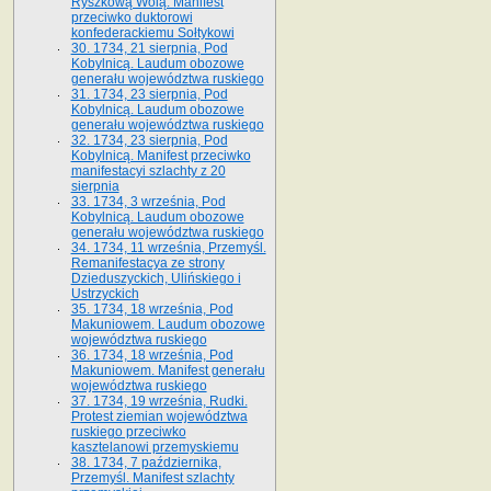
Ryszkową Wolą. Manifest
przeciwko duktorowi
konfederackiemu Sołtykowi
30. 1734, 21 sierpnia, Pod
Kobylnicą. Laudum obozowe
generału województwa ruskiego
31. 1734, 23 sierpnia, Pod
Kobylnicą. Laudum obozowe
generału województwa ruskiego
32. 1734, 23 sierpnia, Pod
Kobylnicą. Manifest przeciwko
manifestacyi szlachty z 20
sierpnia
33. 1734, 3 września, Pod
Kobylnicą. Laudum obozowe
generału województwa ruskiego
34. 1734, 11 września, Przemyśl.
Remanifestacya ze strony
Dzieduszyckich, Ulińskiego i
Ustrzyckich
35. 1734, 18 września, Pod
Makuniowem. Laudum obozowe
województwa ruskiego
36. 1734, 18 września, Pod
Makuniowem. Manifest generału
województwa ruskiego
37. 1734, 19 września, Rudki.
Protest ziemian województwa
ruskiego przeciwko
kasztelanowi przemyskiemu
38. 1734, 7 października,
Przemyśl. Manifest szlachty