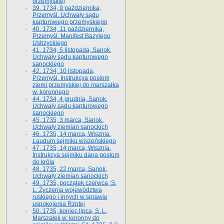
przemyskiej
39. 1734, 9 października,
Przemyśl. Uchwały sądu
kapturowego przemyskiego
40. 1734, 11 października,
Przemyśl. Manifest Bazylego
Ustrzyckiego
41. 1734, 5 listopada, Sanok.
Uchwały sądu kapturowego
sanockiego
42. 1734, 10 listopada,
Przemyśl. Instrukcya posłom
ziemi przemyskiej do marszałka
w. koronnego
44. 1734, 4 grudnia, Sanok.
Uchwały sądu kapturowego
sanockiego
45. 1735, 3 marca, Sanok.
Uchwały ziemian sanockich
46. 1735, 14 marca, Wisznia.
Laudum sejmiku wiszeńskiego
47. 1735, 14 marca, Wisznia.
Instrukcya sejmiku dana posłom
do króla
48. 1735, 22 marca, Sanok.
Uchwały ziemian sanockich
49. 1735, początek czerwca, S.
L. Życzenia województwa
ruskiego i innych w sprawie
uspokojenia Rzptej
50. 1735, koniec lipca, S. L.
Marszałek w. koronny do