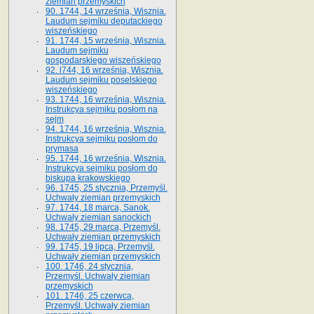
ziemian przemyskich
90. 1744, 14 września, Wisznia.
Laudum sejmiku deputackiego
wiszeńskiego
91. 1744, 15 września, Wisznia.
Laudum sejmiku
gospodarskiego wiszeńskiego
92. l744, 16 września, Wisznia.
Laudum sejmiku poselskiego
wiszeńskiego
93. 1744, 16 września, Wisznia.
Instrukcya sejmiku posłom na
sejm
94. 1744, 16 września, Wisznia.
Instrukcya sejmiku posłom do
prymasa
95. 1744, 16 września, Wisznia.
Instrukcya sejmiku posłom do
biskupa krakowskiego
96. 1745, 25 stycznia, Przemyśl.
Uchwały ziemian przemyskich
97. 1744, 18 marca, Sanok.
Uchwały ziemian sanockich
98. 1745, 29 marca, Przemyśl.
Uchwały ziemian przemyskich
99. 1745, 19 lipca, Przemyśl.
Uchwały ziemian przemyskich
100. 1746, 24 stycznia,
Przemyśl. Uchwały ziemian
przemyskich
101. 1746, 25 czerwca,
Przemyśl. Uchwały ziemian