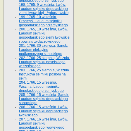
deputackiego przemyskiego
198. 1765, 9 września, Lwów.
Laudum sejmiku deputackiego
ziemi lwowskiej i żydaczowskiej
199. 1765, 10 września,
Przemyśl. Laudum sejmiku
gospodarskiego przemyskiego
200. 1765, 10 września, Lwów.
Laudum sejmiku
gospodarskiego ziemi lwowskiej
i powiatu żydaczowskiego
201. 1766, 30 czerwca, Sanok.
Laudum elekcyjne
podkomorzego sanockiego
202. 1766, 25 sierpnia, Wisznia.
Laudum sejmiku poselskiego
wiszeńskiego
203. 1766, 25 sierpnia, Wisznia.
Instrukcya sejmiku posłom na
sejm
204. 1766, 15 września,
Wisznia. Laudum sejmiku
deputackiego przemyskiego
205. 1766, 15 września, Sanok.
Laudum sejmiku deputackiego
sanockiego
206. 1766, 15 września, Lwów.
Laudum sejmiku deputackiego
lwowskiego
207. 1766, 16 września, Lwów.
Laudum sejmiku
gospodarskiego lwowskiego