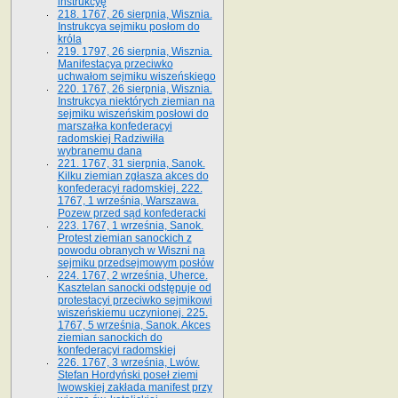
instrukcyę
218. 1767, 26 sierpnia, Wisznia.
Instrukcya sejmiku posłom do
króla
219. 1797, 26 sierpnia, Wisznia.
Manifestacya przeciwko
uchwałom sejmiku wiszeńskiego
220. 1767, 26 sierpnia, Wisznia.
Instrukcya niektórych ziemian na
sejmiku wiszeńskim posłowi do
marszałka konfe­deracyi
radomskiej Radziwiłła
wybranemu dana
221. 1767, 31 sierpnia, Sanok.
Kilku ziemian zgłasza akces do
konfederacyi radomskiej. 222.
1767, 1 września, Warszawa.
Pozew przed sąd konfederacki
223. 1767, 1 września, Sanok.
Protest ziemian sanockich z
powodu obranych w Wiszni na
sejmiku przedsejmo­wym posłów
224. 1767, 2 września, Uherce.
Kasztelan sanocki odstępuje od
protestacyi przeciwko sejmikowi
wiszeńskiemu uczynionej. 225.
1767, 5 września, Sanok. Akces
ziemian sanockich do
konfederacyi radomskiej
226. 1767, 3 września, Lwów.
Stefan Hordyński poseł ziemi
lwowskiej zakłada manifest przy