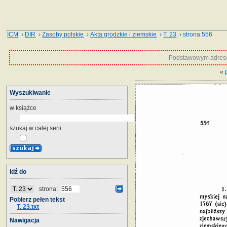
ICM
›
DIR
›
Zasoby polskie
›
Akta grodzkie i ziemskie
›
T. 23
› strona 556
Podstawowym adrese
«
Wyszukiwanie
w książce
szukaj w całej serii
Idź do
strona:
Pobierz pełen tekst
T. 23.txt
Nawigacja