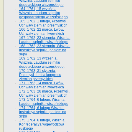
Wisznia. Laudum sejmiku
deputackiego wiszeńskiego
164. 1761, 15 września,
Wisznia. Laudum sejmiku
gospodarskiego wiszeńskiego
165. 1762, 1 lutego, Przemyśl.
Uchwały ziemian przemyskich
166. 1762, 22 marca, Lwów.
Uchwały ziemian lwowskich
167. 1762, 23 sierpnia, Wisznia.
Laudum sejmiku wiszeńskiego
168. 1762, 23 sierpnia, Wisznia.
Instrukcya sejmiku posłom na
sejm
169. 1762, 13 września,
Wisznia. Laudum sejmiku
deputackiego wiszeńskiego.
170. 1763, 31 stycznia,
Przemyśl. Limita kongresu
ziemian przemyskich
171. 1763, 14 marca, Lwów.
Uchwały ziemian lwowskich
172. 1763, 28 marca, Przemyśl.
Uchwały ziemian przemyskich
173. 1764, 6 lutego, Wisznia.
Laudum sejmiku wiszeńskiego
174. 1764, 6 lutego Wisznia.
Instrukcya sejmiku posłom na
sejm
175. 1764, 6 lutego, Wisznia.
Konfederacya województwa
ruskiego