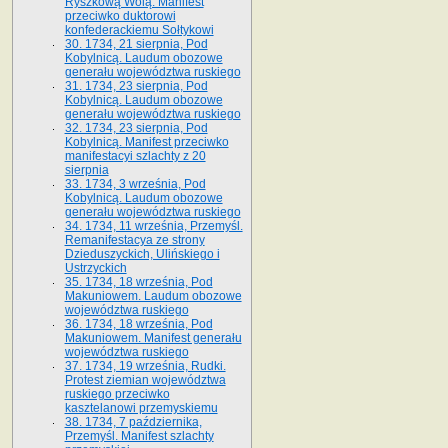
Ryszkową Wolą. Manifest
przeciwko duktorowi
konfederackiemu Sołtykowi
30. 1734, 21 sierpnia, Pod
Kobylnicą. Laudum obozowe
generału województwa ruskiego
31. 1734, 23 sierpnia, Pod
Kobylnicą. Laudum obozowe
generału województwa ruskiego
32. 1734, 23 sierpnia, Pod
Kobylnicą. Manifest przeciwko
manifestacyi szlachty z 20
sierpnia
33. 1734, 3 września, Pod
Kobylnicą. Laudum obozowe
generału województwa ruskiego
34. 1734, 11 września, Przemyśl.
Remanifestacya ze strony
Dzieduszyckich, Ulińskiego i
Ustrzyckich
35. 1734, 18 września, Pod
Makuniowem. Laudum obozowe
województwa ruskiego
36. 1734, 18 września, Pod
Makuniowem. Manifest generału
województwa ruskiego
37. 1734, 19 września, Rudki.
Protest ziemian województwa
ruskiego przeciwko
kasztelanowi przemyskiemu
38. 1734, 7 października,
Przemyśl. Manifest szlachty