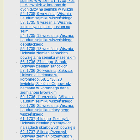
sejmiku w Wiszni. 51. 1735, ? S.
L. Marszałek w. koronny do
dygnitarzy na sejmiku w Wiszni
52. 1735, 9 września, Wisznia.
Laudum sejmiku wiszeńskiego
53. 1735, 9 września, Wisznia.
Instrukcya sejmiku posłom na
sejm
54. 1735, 12 września, Wisznia.
Laudum sejmiku wiszeńskiego
deputackiego
55. 1735, 13 września, Wisznia.
Uchwała ziemian sanockich
powzięta na sejmiku wiszeńskim
56. 1736, 27 lutego, Sanok.
Uchwały ziemian sanockich
57. 1736, 20 kwietnia, Załoźce.
Uniwersał hetmana w.
koronnego. 58. 1736. 20
kwietnia, Załoźce. Odpowiedź
hetmana w. koronnego dana
ziemianom lwowskim
59. 1736, 11 września, Wisznia.
Laudum sejmiku wiszeńskiego
60. 1736, 25 września, Wisznia.
Laudum sejmiku relacyjnego
wiszeńskiego
61. 1737, 4 lutego, Przemyśl.
Uchwały ziemian przemyskich
na sądach skarbowych powzięte
62. 1737, 8 lipca, Przemyśl.
Uchwała ziemian przemyskich