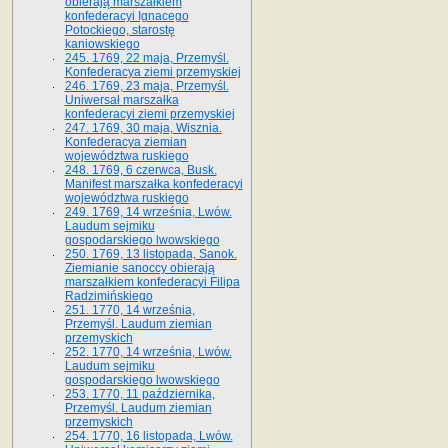
obierają marszałkiem
konfederacyi Ignacego
Potockiego, starostę
kaniowskiego
245. 1769, 22 maja, Przemyśl.
Konfederacya ziemi przemyskiej
246. 1769, 23 maja, Przemyśl.
Uniwersał marszałka
konfederacyi ziemi przemyskiej
247. 1769, 30 maja, Wisznia.
Konfederacya ziemian
województwa ruskiego
248. 1769, 6 czerwca, Busk.
Manifest marszałka konfederacyi
województwa ruskiego
249. 1769, 14 września, Lwów.
Laudum sejmiku
gospodarskiego lwowskiego
250. 1769, 13 listopada, Sanok.
Ziemianie sanoccy obierają
marszałkiem konfederacyi Filipa
Radzimińskiego
251. 1770, 14 września,
Przemyśl. Laudum ziemian
przemyskich
252. 1770, 14 września, Lwów.
Laudum sejmiku
gospodarskiego lwowskiego
253. 1770, 11 października,
Przemyśl. Laudum ziemian
przemyskich
254. 1770, 16 listopada, Lwów.