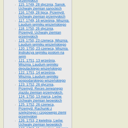
przemyskich
115. 1749, 28 stycznia, Sanok.
Uchwały ziemian sanockich
116. 1749, 28 lipca, Przemyśl.
Uchwały ziemian przemyskich
117. 1749, 16 września, Wisznia.
Laudum sejmiku wiszeńskiego
118. 1750, 26 stycznia,
Przemyśl. Uchwały ziemian
przemyskich
119. 1750, 23 czerwca, Wisznia.
Laudum sejmiku wiszeńskiego
120. 1750, 23 czerwca, Wisznia.
Instrukcya sejmiku posłom na
sejm
121. 1751, 13 września,
Wisznia. Laudum sejmiku
deputackiego wiszeńskiego
122. 1751, 14 września,
Wisznia. Laudum sejmiku
gospodarskiego wiszeńskiego
123. 1752, 26 stycznia,
Przemyśl. Reces zerwanego
zjazdu ziemian przemyskich.
124. 1750, 13 marca, Lwów.
Uchwały ziemian lwowskich
125. 1752, 26 czerwca,
Przemyśl. Rachunki z
szelężnego i czopowego ziemi
przemyskiej
126. 1753, 2 kwietnia, Lwów.
Uchwały ziemian lwowskich