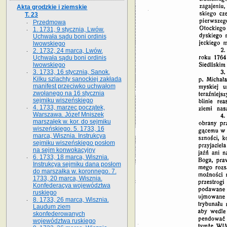
Akta grodzkie i ziemskie
T. 23
Przedmowa
1. 1731, 9 stycznia, Lwów.
Uchwała sądu boni ordinis
lwowskiego
2. 1732, 24 marca, Lwów.
Uchwała sądu boni ordinis
lwowskiego
3. 1733, 16 stycznia, Sanok.
Kilku szlachty sanockiej zakłada
manifest przeciwko uchwałom
zwołanego na 16 stycz­nia
sejmiku wiszeńskiego
4. 1733, marzec początek,
Warszawa. Józef Mniszek
marszałek w. kor. do sejmiku
wiszeńskiego. 5. 1733, 16
marca, Wisznia. Instrukcya
sejmiku wiszeńskiego posłom
na sejm konwokacyjny
6. 1733, 18 marca, Wisznia.
Instrukcya sejmiku dana posłom
do marszałka w. koronnego. 7.
1733, 20 marca, Wisznia.
Konfederacya województwa
ruskiego
8. 1733, 26 marca, Wisznia.
Laudum ziem
skonfederowanych
województwa ruskiego