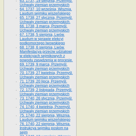
63. 1737, 19 sierpnia, Przemyśl.
Uchwały ziemian przemyskich
64. 1737, 10 września, Wisznia.
Laudum sejmiku wiszeńskiego
65. 1738, 27 stycznia, Przemyśl.
Uchwały ziemian przemyskich­­.
66. 1738, 3 marca, Przemyśl.
Uchwały ziemian przemyskich­
67. 1738, 5 sierpnia, Lwów.
Laudum w sprawie elekcyi
podkomorzego lwowskiego
68. 1738, 6 sierpnia, Lwów.
Manifestacya przeciw udziałowi
w elekcyach sejmikowych z
powodu zasądzenia w procesie.
69. 1739, 9 marca, Przemyśl.
Uchwały ziemian przemyskich
70. 1739, 27 kwietnia, Przemyśl.
Uchwały ziemian przemyskich
71. 1739, 20 lipca, Przemyśl.
Uchwały ziemian przemyskich
72. 1739, 2 listopada, Przemyśl.
Uchwały ziemian przemyskich
73. 1740, 26 stycznia, Przemyśl.
Uchwały ziemian przemyskich
74. 1740, 4 kwietnia, Przemyśl.
Uchwały ziemian przemyskich
75. 1740, 22 sierpnia, Wisznia.
Laudum sejmiku wiszeńskiego
76. 1740, 22 sierpnia, Wisznia.
Instrukcya sejmiku posłom na
sejm