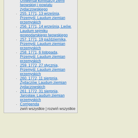
Uniwersał komisarzy ziemi
lwowskiej i powiatu
żydaczowskiego
255. 1771, 13 września,
Przemyśl. Laudum ziemian
przemyskich
256. 1771, 14 września, Lwów.
Laudum sejmiku
gospodarskiego lwowskiego
257. 1771, 19 października,
Przemyśl. Laudum ziemian
przemyskich
258. 1771, 6 listopada,
Przemyśl. Laudum ziemian
przemyskich
259. 1772, 27 stycznia,
Przemyśl. Laudum ziemian
przemyskich
260. 1772, 11 sierpnia,
Żydaczów. Laudum ziemian
żydaczowskich
261. 1772, 31 sierpnia,
Jarosław. Laudum ziemian
przemyskich
Corrigenda
zwiń wszystkie
|
rozwiń wszystkie