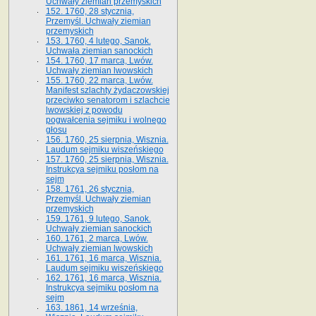
Uchwały ziemian przemyskich
152. 1760, 28 stycznia,
Przemyśl. Uchwały ziemian
przemyskich
153. 1760, 4 lutego, Sanok.
Uchwała ziemian sanockich
154. 1760, 17 marca, Lwów.
Uchwały ziemian lwowskich
155. 1760, 22 marca, Lwów.
Manifest szlachty żydaczowskiej
przeciwko senatorom i szlachcie
lwowskiej z po­wodu
pogwałcenia sejmiku i wolnego
głosu
156. 1760, 25 sierpnia, Wisznia.
Laudum sejmiku wiszeńskiego
157. 1760, 25 sierpnia, Wisznia.
Instrukcya sejmiku posłom na
sejm
158. 1761, 26 stycznia,
Przemyśl. Uchwały ziemian
przemyskich
159. 1761, 9 lutego, Sanok.
Uchwały ziemian sanockich
160. 1761, 2 marca, Lwów.
Uchwały ziemian lwowskich
161. 1761, 16 marca, Wisznia.
Laudum sejmiku wiszeńskiego
162. 1761, 16 marca, Wisznia.
Instrukcya sejmiku posłom na
sejm
163. 1861, 14 września,