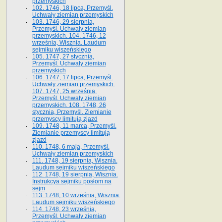
przemyskich
102. 1746, 18 lipca, Przemyśl.
Uchwały ziemian przemyskich
103. 1746, 29 sierpnia,
Przemyśl. Uchwały ziemian
przemyskich. 104. 1746, 12
września, Wisznia. Laudum
sejmiku wiszeńskiego
105. 1747, 27 stycznia,
Przemyśl. Uchwały ziemian
przemyskich
106. 1747, 17 lipca, Przemyśl.
Uchwały ziemian przemyskich.
107. 1747, 25 września,
Przemyśl. Uchwały ziemian
przemyskich. 108. 1748, 26
stycznia, Przemyśl. Ziemianie
przemyscy limitują zjazd
109. 1748, 11 marca, Przemyśl.
Ziemianie przemyscy limitują
zjazd
110. 1748, 6 maja, Przemyśl.
Uchwały ziemian przemyskich
111. 1748, 19 sierpnia, Wisznia.
Laudum sejmiku wiszeńskiego
112. 1748, 19 sierpnia, Wisznia.
Instrukcya sejmiku posłom na
sejm
113. 1748, 10 września, Wisznia.
Laudum sejmiku wiszeńskiego
114. 1748, 23 września,
Przemyśl. Uchwały ziemian