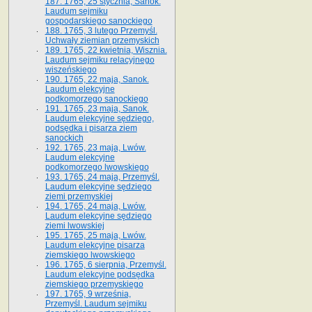
187. 1765, 25 stycznia, Sanok.
Laudum sejmiku
gospodarskiego sanockiego
188. 1765, 3 lutego Przemyśl.
Uchwały ziemian przemyskich
189. 1765, 22 kwietnia, Wisznia.
Laudum sejmiku relacyjnego
wiszeńskiego
190. 1765, 22 maja, Sanok.
Laudum elekcyjne
podkomorzego sanockiego
191. 1765, 23 maja, Sanok.
Laudum elekcyjne sędziego,
podsędka i pisarza ziem
sanockich
192. 1765, 23 maja, Lwów.
Laudum elekcyjne
podkomorzego lwowskiego
193. 1765, 24 maja, Przemyśl.
Laudum elekcyjne sędziego
ziemi przemyskiej
194. 1765, 24 maja, Lwów.
Laudum elekcyjne sędziego
ziemi lwowskiej
195. 1765, 25 maja, Lwów.
Laudum elekcyjne pisarza
ziemskiego lwowskiego
196. 1765, 6 sierpnia, Przemyśl.
Laudum elekcyjne podsędka
ziemskiego przemyskiego
197. 1765, 9 września,
Przemyśl. Laudum sejmiku