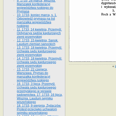
9. 1733, 26 marca, Wisznia.
Marszałek konfederacyi
województwa ruskiego do
Prymasa
10. 1733, koniec marca, s. 1.
Odpowiedź prymasa na list
marszałka województwa
ruskiego
11. 1733, 14 kwietnia, Przemyśl.
Ordynacya sądów kapturowych
ziemi przemyskiej
12. 1733, 15 kwietnia, Sanok.
Laudum ziemian sanockich
13. 1733, 18 kwietnia, Przemyśl.
Uchwała sądu kapturowego
ziemi przemyskiej
14. 1733, 18 kwietnia, Przemyśl.
Uchwała sądu kapturowego
ziemi przemyskiej
«
15. 1733, 22 czerwca,
Warszawa. Prymas do
marszałka konfederacyi
województwa ruskiego
16. 1733, 3 lipca, Przemyśl.
Uchwała sądu kapturowego
przemyskiego w sprawie
sądownictwa. 17. 1733, 16 lipca,
Wisznia. Laudum sejmiku
wiszeńskiego
18. 1733, 9 sierpnia, Żydaczów.
Protest przeciwko uchwałom
sejmiku wiszeńskiego