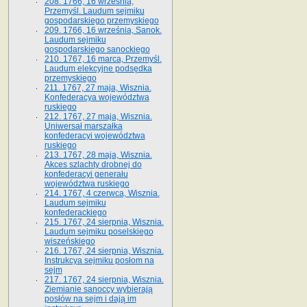
208. 1766, 16 września,
Przemyśl. Laudum sejmiku
gospodarskiego przemyskiego
209. 1766, 16 września, Sanok.
Laudum sejmiku
gospodarskiego sanockiego
210. 1767, 16 marca, Przemyśl.
Laudum elekcyjne podsędka
przemyskiego
211. 1767, 27 maja, Wisznia.
Konfederacya województwa
ruskiego
212. 1767, 27 maja, Wisznia.
Uniwersał marszałka
konfederacyi województwa
ruskiego
213. 1767, 28 maja, Wisznia.
Akces szlachty drobnej do
konfederacyi generału
województwa ruskiego
214. 1767, 4 czerwca, Wisznia.
Laudum sejmiku
konfederackiego
215. 1767, 24 sierpnia, Wisznia.
Laudum sejmiku poselskiego
wiszeńskiego
216. 1767, 24 sierpnia, Wisznia.
Instrukcya sejmiku posłom na
sejm
217. 1767, 24 sierpnia, Wisznia.
Ziemianie sanoccy wybierają
posłów na sejm i dają im