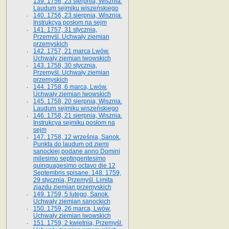
139. 1756, 23 sierpnia, Wisznia.
Laudum sejmiku wiszeńskiego
140. 1756, 23 sierpnia, Wisznia.
Instrukcya posłom na sejm
141. 1757, 31 stycznia,
Przemyśl. Uchwały ziemian
przemyskich
142. 1757, 21 marca Lwów.
Uchwały ziemian lwowskich
143. 1758, 30 stycznia,
Przemyśl. Uchwały ziemian
przemyskich
144. 1758, 6 marca, Lwów.
Uchwały ziemian lwowskich
145. 1758, 20 sierpnia, Wisznia.
Laudum sejmiku wiszeńskiego
146. 1758, 21 sierpnia, Wisznia.
Instrukcya sejmiku posłom na
sejm
147. 1758, 12 września, Sanok.
Punkta do laudum od ziemi
sanockiej podane anno Domini
milesimo septingentesimo
quinquagesimo octavo die 12
Septembris spisane. 148. 1759,
29 stycznia, Przemyśl. Limita
zjazdu ziemian przemyskich
149. 1759, 5 lutego, Sanok.
Uchwały ziemian sanockich
150. 1759, 26 marca, Lwów.
Uchwały ziemian lwowskich
151. 1759, 2 kwietnia, Przemyśl.