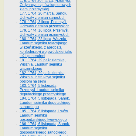
176. 1764 20 marca, Przemyśl.
Ordynacya sądów kapturowych
ziemi przemyskiej
177. 1764, 20 marca, Sanok.
Uchwały ziemian sanockich
178. 1764, 3 lipca, Przemyśl.
Uchwały ziemian przemyskich
179. 1774, 16 lipca, Przemyśl.
Uchwały ziemian przemyskich
180. 1764, 23 lipca, Wisznia.
Laudum sejmiku relacyjnego
wiszeńskiego, z aprobatą
konfederacyi wojewódzkiej jako
też i generalnej
181. 1764, 29 października,
Wisznia. Laudum sejmiku
wiszeńskiego
182. 1764, 29 października,
Wisznia. Instrukcya sejmiku
posłom na sejm
183. 1764, 5 listopada,
Przemyśl. Laudum sejmiku
deputackiego przemyskiego
184. 1764, 5 listopada, Sanok.
Laudum sejmiku deputackiego
sanockiego
185. 1764, 6 listopada, Lwów.
Laudum sejmiku
gospodarskiego lwowskiego
186. 1764, 6 listopada, Sanok.
Laudum sejmiku
gospodarskiego sanockiego.