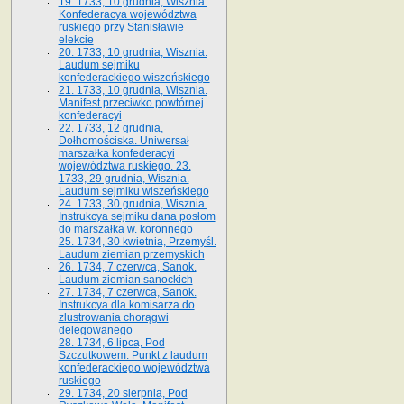
19. 1733, 10 grudnia, Wisznia.
Konfederacya województwa
ruskiego przy Stanisławie
elekcie
20. 1733, 10 grudnia, Wisznia.
Laudum sejmiku
konfederackiego wiszeńskiego
21. 1733, 10 grudnia, Wisznia.
Manifest przeciwko powtórnej
konfederacyi
22. 1733, 12 grudnia,
Dołhomościska. Uniwersał
marszałka konfederacyi
województwa ruskiego. 23.
1733, 29 grudnia, Wisznia.
Laudum sejmiku wiszeńskiego
24. 1733, 30 grudnia, Wisznia.
Instrukcya sejmiku dana posłom
do marszałka w. koronnego
25. 1734, 30 kwietnia, Przemyśl.
Laudum ziemian przemyskich
26. 1734, 7 czerwca, Sanok.
Laudum ziemian sanockich
27. 1734, 7 czerwca, Sanok.
Instrukcya dla komisarza do
zlustrowania chorągwi
delegowanego
28. 1734, 6 lipca, Pod
Szczutkowem. Punkt z laudum
konfederackiego województwa
ruskiego
29. 1734, 20 sierpnia, Pod