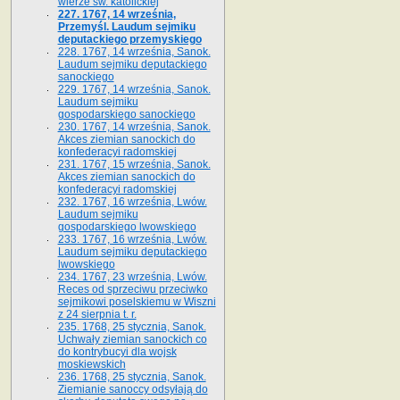
wierze św. ka­tolickiej
227. 1767, 14 września,
Przemyśl. Laudum sejmiku
deputackiego przemyskiego
228. 1767, 14 września, Sanok.
Laudum sejmiku deputackiego
sanockiego
229. 1767, 14 września, Sanok.
Laudum sejmiku
gospodarskiego sanockiego
230. 1767, 14 września, Sanok.
Akces ziemian sanockich do
konfederacyi radomskiej
231. 1767, 15 września, Sanok.
Akces ziemian sanockich do
konfederacyi radomskiej
232. 1767, 16 września, Lwów.
Laudum sejmiku
gospodarskiego lwowskiego
233. 1767, 16 września, Lwów.
Laudum sejmiku deputackiego
lwowskiego
234. 1767, 23 września, Lwów.
Reces od sprzeciwu przeciwko
sejmikowi poselskiemu w Wiszni
z 24 sierpnia t. r.
235. 1768, 25 stycznia, Sanok.
Uchwały ziemian sanockich co
do kontrybucyi dla wojsk
moskiewskich
236. 1768, 25 stycznia, Sanok.
Ziemianie sanoccy odsyłają do