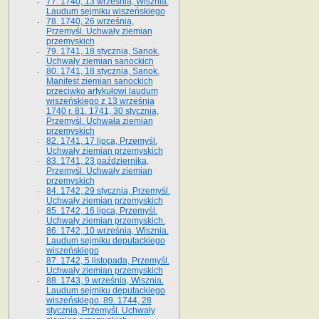
77. 1740, 13 września, Wisznia.
Laudum sejmiku wiszeńskiego
78. 1740, 26 września,
Przemyśl. Uchwały ziemian
przemyskich
79. 1741, 18 stycznia, Sanok.
Uchwały ziemian sanockich
80. 1741, 18 stycznia, Sanok.
Manifest ziemian sanockich
przeciwko artykułowi laudum
wiszeńskiego z 13 wrze­śnia
1740 r. 81. 1741, 30 stycznia,
Przemyśl. Uchwała ziemian
przemyskich
82. 1741, 17 lipca, Przemyśl.
Uchwały ziemian przemyskich
83. 1741, 23 października,
Przemyśl. Uchwały ziemian
przemyskich
84. 1742, 29 stycznia, Przemyśl.
Uchwały ziemian przemyskich
85. 1742, 16 lipca, Przemyśl.
Uchwały ziemian przemyskich.
86. 1742, 10 września, Wisznia.
Laudum sejmiku deputackiego
wiszeńskiego
87. 1742, 5 listopada, Przemyśl.
Uchwały ziemian przemyskich
88. 1743, 9 września, Wisznia.
Laudum sejmiku deputackiego
wiszeńskiego. 89. 1744, 28
stycznia, Przemyśl. Uchwały