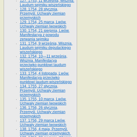
127. 1753, 11 września, Wisznia.
Laudum sejmiku wiszeńskiego
128. 1754, 28 stycznia,
Przemyśl. Uchwały ziemian
przemyskich
129. 1754, 25 marca, Lwów.
Uchwały ziemian lwowskich
130. 1754, 21 sierpnia, Lwów.
Manifestacya z powodu
zerwania sejmiku
131. 1754, 9 września, Wisznia.
Laudum sejmiku deputackiego
wiszeńskiego
132. 1754, 10—11 września,
Wisznia. Manifestacya
przeciwko punktowi laudum
wiszeńskiego
133. 1754, 4 listopada, Lwów.
Manifestacya przeciwko
punktowi laudum wiszeńskiego
134. 1755, 27 stycznia,
Przemyśl. Uchwały ziemian
przemyskich
135. 1755, 10 marca, Lwów.
Uchwały ziemian lwowskich
136. 1756, 26 stycznia,
Przemyśl. Uchwały ziemian
przemyskich
137. 1756, 29 marca Lwów.
Uchwały ziemian lwowskich
138. 1756, 4 maja, Przemyśl.
Uchwały ziemian przemyskich.