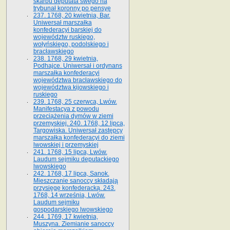
skarbu deputata swego na
trybunał koronny po pensyę
237. 1768, 20 kwietnia, Bar.
Uniwersał marszałka
konfederacyi barskiej do
województw ruskiego,
wołyńskiego, podolskiego i
bracławskiego
238. 1768, 29 kwietnia,
Podhajce. Uniwersał i ordynans
marszałka konfederacyi
województwa bracławskiego do
wo­jewództwa kijowskiego i
ruskiego
239. 1768, 25 czerwca, Lwów.
Manifestacya z powodu
przeciążenia dymów w ziemi
przemyskiej. 240. 1768, 12 lipca,
Targowiska. Uniwersał zastępcy
marszałka konfederacyi do ziemi
lwowskiej i przemyskiej
241. 1768, 15 lipca, Lwów.
Laudum sejmiku deputackiego
lwowskiego
242. 1768, 17 lipca, Sanok.
Mieszczanie sanoccy składają
przysięgę konfederacką. 243.
1768, 14 września, Lwów.
Laudum sejmiku
gospodarskiego lwowskiego
244. 1769, 17 kwietnia,
Muszyna. Ziemianie sanoccy