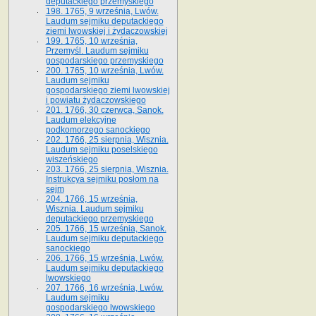
deputackiego przemyskiego
198. 1765, 9 września, Lwów.
Laudum sejmiku deputackiego
ziemi lwowskiej i żydaczowskiej
199. 1765, 10 września,
Przemyśl. Laudum sejmiku
gospodarskiego przemyskiego
200. 1765, 10 września, Lwów.
Laudum sejmiku
gospodarskiego ziemi lwowskiej
i powiatu żydaczowskiego
201. 1766, 30 czerwca, Sanok.
Laudum elekcyjne
podkomorzego sanockiego
202. 1766, 25 sierpnia, Wisznia.
Laudum sejmiku poselskiego
wiszeńskiego
203. 1766, 25 sierpnia, Wisznia.
Instrukcya sejmiku posłom na
sejm
204. 1766, 15 września,
Wisznia. Laudum sejmiku
deputackiego przemyskiego
205. 1766, 15 września, Sanok.
Laudum sejmiku deputackiego
sanockiego
206. 1766, 15 września, Lwów.
Laudum sejmiku deputackiego
lwowskiego
207. 1766, 16 września, Lwów.
Laudum sejmiku
gospodarskiego lwowskiego