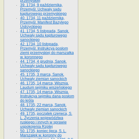
przemyskiej
39. 1734, 9 października,
Przemyśl. Uchwały sądu
kapturowego przemyskiego
40. 1734, 11 października,
Przemyśl. Manifest Bazylego
Ustrzyckiego
41. 1734, 5 listopada, Sanok.
Uchwały sądu kapturowego
sanockiego
42. 1734, 10 listopada,
Przemyśl. Instrukcya posłom
ziemi przemyskiej do marszałka
w. koronnego
44. 1734, 4 grudnia, Sanok.
Uchwały sądu kapturowego
sanockiego
45. 1735, 3 marca, Sanok.
Uchwały ziemian sanockich
46. 1735, 14 marca, Wisznia.
Laudum sejmiku wiszeńskiego
47. 1735, 14 marca, Wisznia.
Instrukcya sejmiku dana posłom
do króla
48. 1735, 22 marca, Sanok.
Uchwały ziemian sanockich
49. 1735, początek czerwca, S.
L. Życzenia województwa
ruskiego i innych w sprawie
uspokojenia Rzptej
50. 1735, koniec lipca, S. L.
Marszałek w. koronny do