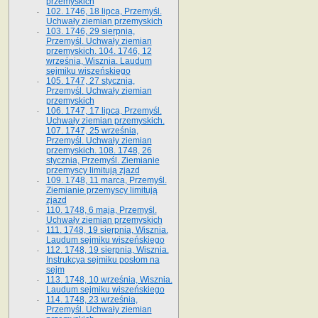
przemyskich
102. 1746, 18 lipca, Przemyśl.
Uchwały ziemian przemyskich
103. 1746, 29 sierpnia,
Przemyśl. Uchwały ziemian
przemyskich. 104. 1746, 12
września, Wisznia. Laudum
sejmiku wiszeńskiego
105. 1747, 27 stycznia,
Przemyśl. Uchwały ziemian
przemyskich
106. 1747, 17 lipca, Przemyśl.
Uchwały ziemian przemyskich.
107. 1747, 25 września,
Przemyśl. Uchwały ziemian
przemyskich. 108. 1748, 26
stycznia, Przemyśl. Ziemianie
przemyscy limitują zjazd
109. 1748, 11 marca, Przemyśl.
Ziemianie przemyscy limitują
zjazd
110. 1748, 6 maja, Przemyśl.
Uchwały ziemian przemyskich
111. 1748, 19 sierpnia, Wisznia.
Laudum sejmiku wiszeńskiego
112. 1748, 19 sierpnia, Wisznia.
Instrukcya sejmiku posłom na
sejm
113. 1748, 10 września, Wisznia.
Laudum sejmiku wiszeńskiego
114. 1748, 23 września,
Przemyśl. Uchwały ziemian