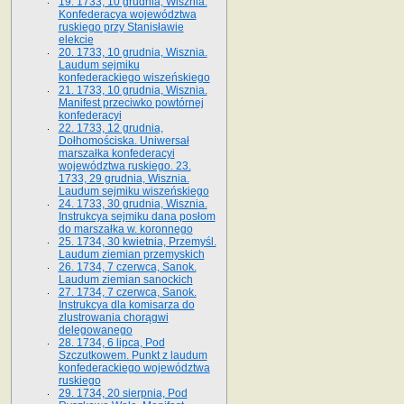
19. 1733, 10 grudnia, Wisznia.
Konfederacya województwa
ruskiego przy Stanisławie
elekcie
20. 1733, 10 grudnia, Wisznia.
Laudum sejmiku
konfederackiego wiszeńskiego
21. 1733, 10 grudnia, Wisznia.
Manifest przeciwko powtórnej
konfederacyi
22. 1733, 12 grudnia,
Dołhomościska. Uniwersał
marszałka konfederacyi
województwa ruskiego. 23.
1733, 29 grudnia, Wisznia.
Laudum sejmiku wiszeńskiego
24. 1733, 30 grudnia, Wisznia.
Instrukcya sejmiku dana posłom
do marszałka w. koronnego
25. 1734, 30 kwietnia, Przemyśl.
Laudum ziemian przemyskich
26. 1734, 7 czerwca, Sanok.
Laudum ziemian sanockich
27. 1734, 7 czerwca, Sanok.
Instrukcya dla komisarza do
zlustrowania chorągwi
delegowanego
28. 1734, 6 lipca, Pod
Szczutkowem. Punkt z laudum
konfederackiego województwa
ruskiego
29. 1734, 20 sierpnia, Pod