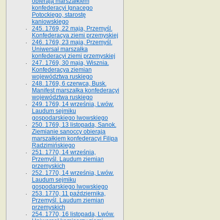
obierają marszałkiem
konfederacyi Ignacego
Potockiego, starostę
kaniowskiego
245. 1769, 22 maja, Przemyśl.
Konfederacya ziemi przemyskiej
246. 1769, 23 maja, Przemyśl.
Uniwersał marszałka
konfederacyi ziemi przemyskiej
247. 1769, 30 maja, Wisznia.
Konfederacya ziemian
województwa ruskiego
248. 1769, 6 czerwca, Busk.
Manifest marszałka konfederacyi
województwa ruskiego
249. 1769, 14 września, Lwów.
Laudum sejmiku
gospodarskiego lwowskiego
250. 1769, 13 listopada, Sanok.
Ziemianie sanoccy obierają
marszałkiem konfederacyi Filipa
Radzimińskiego
251. 1770, 14 września,
Przemyśl. Laudum ziemian
przemyskich
252. 1770, 14 września, Lwów.
Laudum sejmiku
gospodarskiego lwowskiego
253. 1770, 11 października,
Przemyśl. Laudum ziemian
przemyskich
254. 1770, 16 listopada, Lwów.