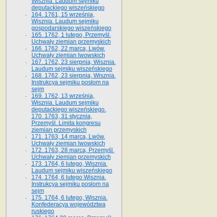
Wisznia. Laudum sejmiku
deputackiego wiszeńskiego
164. 1761, 15 września,
Wisznia. Laudum sejmiku
gospodarskiego wiszeńskiego
165. 1762, 1 lutego, Przemyśl.
Uchwały ziemian przemyskich
166. 1762, 22 marca, Lwów.
Uchwały ziemian lwowskich
167. 1762, 23 sierpnia, Wisznia.
Laudum sejmiku wiszeńskiego
168. 1762, 23 sierpnia, Wisznia.
Instrukcya sejmiku posłom na
sejm
169. 1762, 13 września,
Wisznia. Laudum sejmiku
deputackiego wiszeńskiego.
170. 1763, 31 stycznia,
Przemyśl. Limita kongresu
ziemian przemyskich
171. 1763, 14 marca, Lwów.
Uchwały ziemian lwowskich
172. 1763, 28 marca, Przemyśl.
Uchwały ziemian przemyskich
173. 1764, 6 lutego, Wisznia.
Laudum sejmiku wiszeńskiego
174. 1764, 6 lutego Wisznia.
Instrukcya sejmiku posłom na
sejm
175. 1764, 6 lutego, Wisznia.
Konfederacya województwa
ruskiego