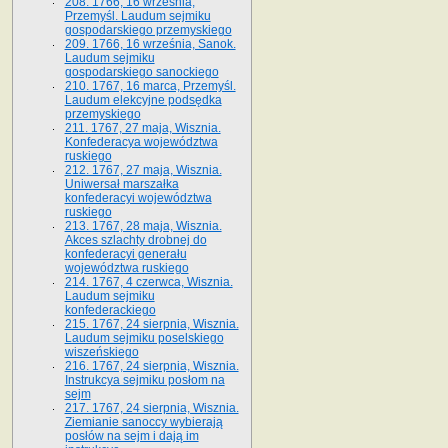
208. 1766, 16 września,
Przemyśl. Laudum sejmiku
gospodarskiego przemyskiego
209. 1766, 16 września, Sanok.
Laudum sejmiku
gospodarskiego sanockiego
210. 1767, 16 marca, Przemyśl.
Laudum elekcyjne podsędka
przemyskiego
211. 1767, 27 maja, Wisznia.
Konfederacya województwa
ruskiego
212. 1767, 27 maja, Wisznia.
Uniwersał marszałka
konfederacyi województwa
ruskiego
213. 1767, 28 maja, Wisznia.
Akces szlachty drobnej do
konfederacyi generału
województwa ruskiego
214. 1767, 4 czerwca, Wisznia.
Laudum sejmiku
konfederackiego
215. 1767, 24 sierpnia, Wisznia.
Laudum sejmiku poselskiego
wiszeńskiego
216. 1767, 24 sierpnia, Wisznia.
Instrukcya sejmiku posłom na
sejm
217. 1767, 24 sierpnia, Wisznia.
Ziemianie sanoccy wybierają
posłów na sejm i dają im