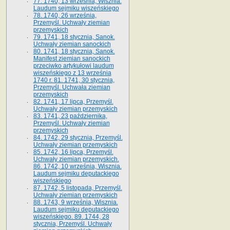
77. 1740, 13 września, Wisznia.
Laudum sejmiku wiszeńskiego
78. 1740, 26 września,
Przemyśl. Uchwały ziemian
przemyskich
79. 1741, 18 stycznia, Sanok.
Uchwały ziemian sanockich
80. 1741, 18 stycznia, Sanok.
Manifest ziemian sanockich
przeciwko artykułowi laudum
wiszeńskiego z 13 wrze­śnia
1740 r. 81. 1741, 30 stycznia,
Przemyśl. Uchwała ziemian
przemyskich
82. 1741, 17 lipca, Przemyśl.
Uchwały ziemian przemyskich
83. 1741, 23 października,
Przemyśl. Uchwały ziemian
przemyskich
84. 1742, 29 stycznia, Przemyśl.
Uchwały ziemian przemyskich
85. 1742, 16 lipca, Przemyśl.
Uchwały ziemian przemyskich.
86. 1742, 10 września, Wisznia.
Laudum sejmiku deputackiego
wiszeńskiego
87. 1742, 5 listopada, Przemyśl.
Uchwały ziemian przemyskich
88. 1743, 9 września, Wisznia.
Laudum sejmiku deputackiego
wiszeńskiego. 89. 1744, 28
stycznia, Przemyśl. Uchwały