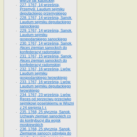
wierze św. ka­tolickiej
227. 1767, 14 września,
Przemyśl. Laudum sejmiku
deputackiego przemyskiego
228. 1767, 14 września, Sanok.
Laudum sejmiku deputackiego
sanockiego
229. 1767, 14 września, Sanok.
Laudum sejmiku
gospodarskiego sanockiego
230. 1767, 14 września, Sanok.
Akces ziemian sanockich do
konfederacyi radomskiej
231. 1767, 15 września, Sanok.
Akces ziemian sanockich do
konfederacyi radomskiej
232. 1767, 16 września, Lwów.
Laudum sejmiku
gospodarskiego lwowskiego
233. 1767, 16 września, Lwów.
Laudum sejmiku deputackiego
lwowskiego
234. 1767, 23 września, Lwów.
Reces od sprzeciwu przeciwko
sejmikowi poselskiemu w Wiszni
z 24 sierpnia t. r.
235. 1768, 25 stycznia, Sanok.
Uchwały ziemian sanockich co
do kontrybucyi dla wojsk
moskiewskich
236. 1768, 25 stycznia, Sanok.
Ziemianie sanoccy odsyłają do