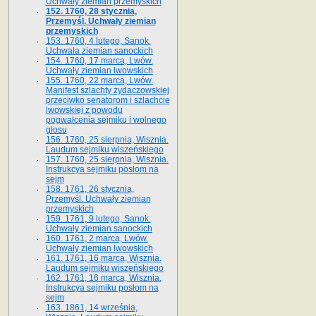
Uchwały ziemian przemyskich
152. 1760, 28 stycznia,
Przemyśl. Uchwały ziemian
przemyskich
153. 1760, 4 lutego, Sanok.
Uchwała ziemian sanockich
154. 1760, 17 marca, Lwów.
Uchwały ziemian lwowskich
155. 1760, 22 marca, Lwów.
Manifest szlachty żydaczowskiej
przeciwko senatorom i szlachcie
lwowskiej z po­wodu
pogwałcenia sejmiku i wolnego
głosu
156. 1760, 25 sierpnia, Wisznia.
Laudum sejmiku wiszeńskiego
157. 1760, 25 sierpnia, Wisznia.
Instrukcya sejmiku posłom na
sejm
158. 1761, 26 stycznia,
Przemyśl. Uchwały ziemian
przemyskich
159. 1761, 9 lutego, Sanok.
Uchwały ziemian sanockich
160. 1761, 2 marca, Lwów.
Uchwały ziemian lwowskich
161. 1761, 16 marca, Wisznia.
Laudum sejmiku wiszeńskiego
162. 1761, 16 marca, Wisznia.
Instrukcya sejmiku posłom na
sejm
163. 1861, 14 września,