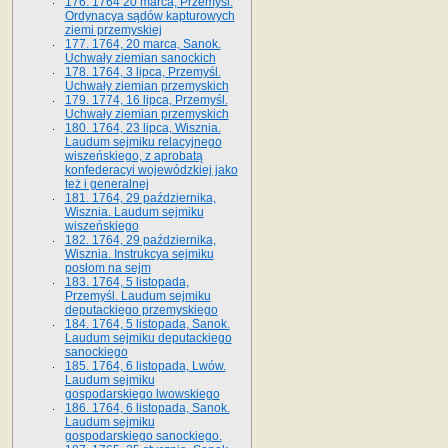
176. 1764 20 marca, Przemyśl.
Ordynacya sądów kapturowych
ziemi przemyskiej
177. 1764, 20 marca, Sanok.
Uchwały ziemian sanockich
178. 1764, 3 lipca, Przemyśl.
Uchwały ziemian przemyskich
179. 1774, 16 lipca, Przemyśl.
Uchwały ziemian przemyskich
180. 1764, 23 lipca, Wisznia.
Laudum sejmiku relacyjnego
wiszeńskiego, z aprobatą
konfederacyi wojewódzkiej jako
też i generalnej
181. 1764, 29 października,
Wisznia. Laudum sejmiku
wiszeńskiego
182. 1764, 29 października,
Wisznia. Instrukcya sejmiku
posłom na sejm
183. 1764, 5 listopada,
Przemyśl. Laudum sejmiku
deputackiego przemyskiego
184. 1764, 5 listopada, Sanok.
Laudum sejmiku deputackiego
sanockiego
185. 1764, 6 listopada, Lwów.
Laudum sejmiku
gospodarskiego lwowskiego
186. 1764, 6 listopada, Sanok.
Laudum sejmiku
gospodarskiego sanockiego.