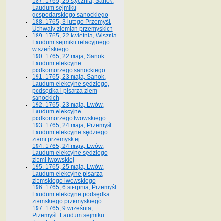
187. 1765, 25 stycznia, Sanok.
Laudum sejmiku
gospodarskiego sanockiego
188. 1765, 3 lutego Przemyśl.
Uchwały ziemian przemyskich
189. 1765, 22 kwietnia, Wisznia.
Laudum sejmiku relacyjnego
wiszeńskiego
190. 1765, 22 maja, Sanok.
Laudum elekcyjne
podkomorzego sanockiego
191. 1765, 23 maja, Sanok.
Laudum elekcyjne sędziego,
podsędka i pisarza ziem
sanockich
192. 1765, 23 maja, Lwów.
Laudum elekcyjne
podkomorzego lwowskiego
193. 1765, 24 maja, Przemyśl.
Laudum elekcyjne sędziego
ziemi przemyskiej
194. 1765, 24 maja, Lwów.
Laudum elekcyjne sędziego
ziemi lwowskiej
195. 1765, 25 maja, Lwów.
Laudum elekcyjne pisarza
ziemskiego lwowskiego
196. 1765, 6 sierpnia, Przemyśl.
Laudum elekcyjne podsędka
ziemskiego przemyskiego
197. 1765, 9 września,
Przemyśl. Laudum sejmiku