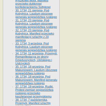
Ryszkową Wolą. Manifest
przeciwko duktorowi
konfederackiemu Sołtykowi
30. 1734, 21 sierpnia, Pod
Kobylnicą. Laudum obozowe
generału województwa ruskiego
31. 1734, 23 sierpnia, Pod
Kobylnicą. Laudum obozowe
generału województwa ruskiego
32. 1734, 23 sierpnia, Pod
Kobylnicą. Manifest przeciwko
manifestacyi szlachty z 20
sierpnia
33. 1734, 3 września, Pod
Kobylnicą. Laudum obozowe
generału województwa ruskiego
34. 1734, 11 września, Przemyśl.
Remanifestacya ze strony
Dzieduszyckich, Ulińskiego i
Ustrzyckich
35. 1734, 18 września, Pod
Makuniowem. Laudum obozowe
województwa ruskiego
36. 1734, 18 września, Pod
Makuniowem. Manifest generału
województwa ruskiego
37. 1734, 19 września, Rudki.
Protest ziemian województwa
ruskiego przeciwko
kasztelanowi przemyskiemu
38. 1734, 7 października,
Przemyśl. Manifest szlachty