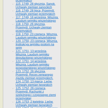
przemyskich
115. 1749, 28 stycznia, Sanok.
Uchwały ziemian sanockich
116. 1749, 28 lipca, Przemyśl.
Uchwały ziemian przemyskich
117. 1749, 16 września, Wisznia.
Laudum sejmiku wiszeńskiego
118. 1750, 26 stycznia,
Przemyśl. Uchwały ziemian
przemyskich
119. 1750, 23 czerwca, Wisznia.
Laudum sejmiku wiszeńskiego
120. 1750, 23 czerwca, Wisznia.
Instrukcya sejmiku posłom na
sejm
121. 1751, 13 września,
Wisznia. Laudum sejmiku
deputackiego wiszeńskiego
122. 1751, 14 września,
Wisznia. Laudum sejmiku
gospodarskiego wiszeńskiego
123. 1752, 26 stycznia,
Przemyśl. Reces zerwanego
zjazdu ziemian przemyskich.
124. 1750, 13 marca, Lwów.
Uchwały ziemian lwowskich
125. 1752, 26 czerwca,
Przemyśl. Rachunki z
szelężnego i czopowego ziemi
przemyskiej
126. 1753, 2 kwietnia, Lwów.
Uchwały ziemian lwowskich