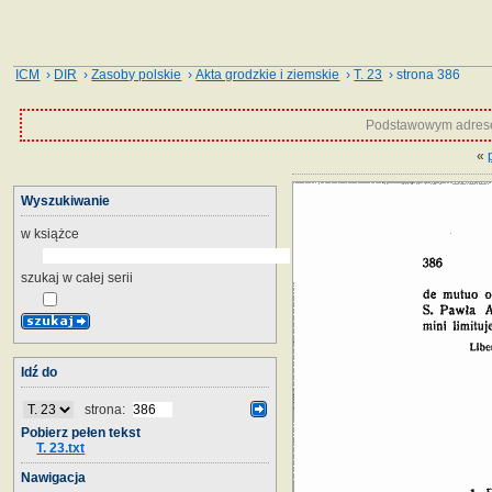
ICM
›
DIR
›
Zasoby polskie
›
Akta grodzkie i ziemskie
›
T. 23
› strona 386
Podstawowym adrese
«
Wyszukiwanie
w książce
szukaj w całej serii
Idź do
strona:
Pobierz pełen tekst
T. 23.txt
Nawigacja