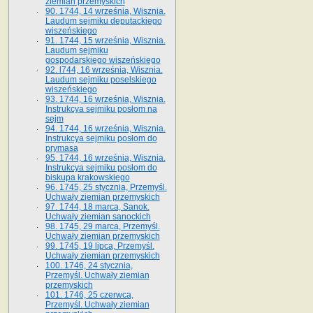
ziemian przemyskich
90. 1744, 14 września, Wisznia.
Laudum sejmiku deputackiego
wiszeńskiego
91. 1744, 15 września, Wisznia.
Laudum sejmiku
gospodarskiego wiszeńskiego
92. l744, 16 września, Wisznia.
Laudum sejmiku poselskiego
wiszeńskiego
93. 1744, 16 września, Wisznia.
Instrukcya sejmiku posłom na
sejm
94. 1744, 16 września, Wisznia.
Instrukcya sejmiku posłom do
prymasa
95. 1744, 16 września, Wisznia.
Instrukcya sejmiku posłom do
biskupa krakowskiego
96. 1745, 25 stycznia, Przemyśl.
Uchwały ziemian przemyskich
97. 1744, 18 marca, Sanok.
Uchwały ziemian sanockich
98. 1745, 29 marca, Przemyśl.
Uchwały ziemian przemyskich
99. 1745, 19 lipca, Przemyśl.
Uchwały ziemian przemyskich
100. 1746, 24 stycznia,
Przemyśl. Uchwały ziemian
przemyskich
101. 1746, 25 czerwca,
Przemyśl. Uchwały ziemian