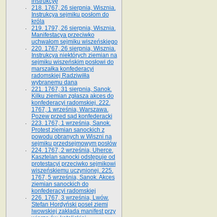
instrukcyę
218. 1767, 26 sierpnia, Wisznia.
Instrukcya sejmiku posłom do
króla
219. 1797, 26 sierpnia, Wisznia.
Manifestacya przeciwko
uchwałom sejmiku wiszeńskiego
220. 1767, 26 sierpnia, Wisznia.
Instrukcya niektórych ziemian na
sejmiku wiszeńskim posłowi do
marszałka konfe­deracyi
radomskiej Radziwiłła
wybranemu dana
221. 1767, 31 sierpnia, Sanok.
Kilku ziemian zgłasza akces do
konfederacyi radomskiej. 222.
1767, 1 września, Warszawa.
Pozew przed sąd konfederacki
223. 1767, 1 września, Sanok.
Protest ziemian sanockich z
powodu obranych w Wiszni na
sejmiku przedsejmo­wym posłów
224. 1767, 2 września, Uherce.
Kasztelan sanocki odstępuje od
protestacyi przeciwko sejmikowi
wiszeńskiemu uczynionej. 225.
1767, 5 września, Sanok. Akces
ziemian sanockich do
konfederacyi radomskiej
226. 1767, 3 września, Lwów.
Stefan Hordyński poseł ziemi
lwowskiej zakłada manifest przy