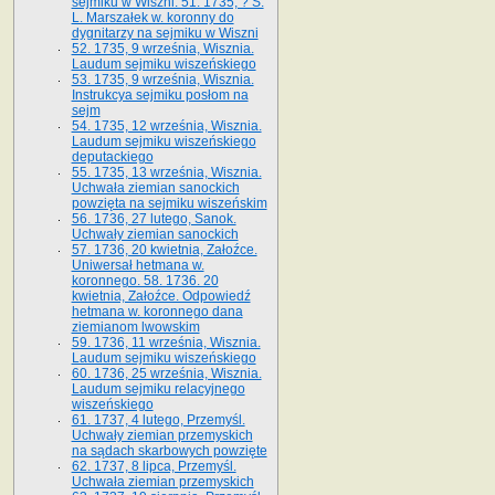
sejmiku w Wiszni. 51. 1735, ? S.
L. Marszałek w. koronny do
dygnitarzy na sejmiku w Wiszni
52. 1735, 9 września, Wisznia.
Laudum sejmiku wiszeńskiego
53. 1735, 9 września, Wisznia.
Instrukcya sejmiku posłom na
sejm
54. 1735, 12 września, Wisznia.
Laudum sejmiku wiszeńskiego
deputackiego
55. 1735, 13 września, Wisznia.
Uchwała ziemian sanockich
powzięta na sejmiku wiszeńskim
56. 1736, 27 lutego, Sanok.
Uchwały ziemian sanockich
57. 1736, 20 kwietnia, Załoźce.
Uniwersał hetmana w.
koronnego. 58. 1736. 20
kwietnia, Załoźce. Odpowiedź
hetmana w. koronnego dana
ziemianom lwowskim
59. 1736, 11 września, Wisznia.
Laudum sejmiku wiszeńskiego
60. 1736, 25 września, Wisznia.
Laudum sejmiku relacyjnego
wiszeńskiego
61. 1737, 4 lutego, Przemyśl.
Uchwały ziemian przemyskich
na sądach skarbowych powzięte
62. 1737, 8 lipca, Przemyśl.
Uchwała ziemian przemyskich