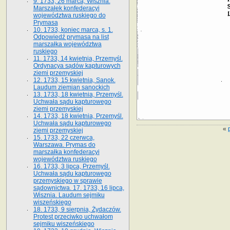
9. 1733, 26 marca, Wisznia.
Marszałek konfederacyi
województwa ruskiego do
Prymasa
10. 1733, koniec marca, s. 1.
Odpowiedź prymasa na list
marszałka województwa
ruskiego
11. 1733, 14 kwietnia, Przemyśl.
Ordynacya sądów kapturowych
ziemi przemyskiej
12. 1733, 15 kwietnia, Sanok.
Laudum ziemian sanockich
13. 1733, 18 kwietnia, Przemyśl.
Uchwała sądu kapturowego
ziemi przemyskiej
14. 1733, 18 kwietnia, Przemyśl.
Uchwała sądu kapturowego
«
ziemi przemyskiej
15. 1733, 22 czerwca,
Warszawa. Prymas do
marszałka konfederacyi
województwa ruskiego
16. 1733, 3 lipca, Przemyśl.
Uchwała sądu kapturowego
przemyskiego w sprawie
sądownictwa. 17. 1733, 16 lipca,
Wisznia. Laudum sejmiku
wiszeńskiego
18. 1733, 9 sierpnia, Żydaczów.
Protest przeciwko uchwałom
sejmiku wiszeńskiego