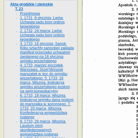
Akta grodzkie i ziemskie
T. 23
Przedmowa
1. 1731, 9 stycznia, Lwów.
Uchwała sądu boni ordinis
lwowskiego
2. 1732, 24 marca, Lwów.
Uchwała sądu boni ordinis
lwowskiego
3. 1733, 16 stycznia, Sanok.
Kilku szlachty sanockiej zakłada
manifest przeciwko uchwałom
zwołanego na 16 stycz­nia
sejmiku wiszeńskiego
4. 1733, marzec początek,
Warszawa. Józef Mniszek
marszałek w. kor. do sejmiku
wiszeńskiego. 5. 1733, 16
marca, Wisznia. Instrukcya
sejmiku wiszeńskiego posłom
na sejm konwokacyjny
6. 1733, 18 marca, Wisznia.
Instrukcya sejmiku dana posłom
do marszałka w. koronnego. 7.
1733, 20 marca, Wisznia.
Konfederacya województwa
ruskiego
8. 1733, 26 marca, Wisznia.
Laudum ziem
skonfederowanych
województwa ruskiego