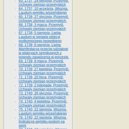
63. 1737, 19 sierpnia, Przemyśl.
Uchwały ziemian przemyskich
64. 1737, 10 września, Wisznia.
Laudum sejmiku wiszeńskiego
65. 1738, 27 stycznia, Przemyśl.
Uchwały ziemian przemyskich­­.
66. 1738, 3 marca, Przemyśl.
Uchwały ziemian przemyskich­
67. 1738, 5 sierpnia, Lwów.
Laudum w sprawie elekcyi
podkomorzego lwowskiego
68. 1738, 6 sierpnia, Lwów.
Manifestacya przeciw udziałowi
w elekcyach sejmikowych z
powodu zasądzenia w procesie.
69. 1739, 9 marca, Przemyśl.
Uchwały ziemian przemyskich
70. 1739, 27 kwietnia, Przemyśl.
Uchwały ziemian przemyskich
71. 1739, 20 lipca, Przemyśl.
Uchwały ziemian przemyskich
72. 1739, 2 listopada, Przemyśl.
Uchwały ziemian przemyskich
73. 1740, 26 stycznia, Przemyśl.
Uchwały ziemian przemyskich
74. 1740, 4 kwietnia, Przemyśl.
Uchwały ziemian przemyskich
75. 1740, 22 sierpnia, Wisznia.
Laudum sejmiku wiszeńskiego
76. 1740, 22 sierpnia, Wisznia.
Instrukcya sejmiku posłom na
sejm