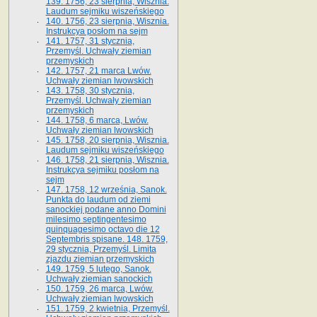
139. 1756, 23 sierpnia, Wisznia.
Laudum sejmiku wiszeńskiego
140. 1756, 23 sierpnia, Wisznia.
Instrukcya posłom na sejm
141. 1757, 31 stycznia,
Przemyśl. Uchwały ziemian
przemyskich
142. 1757, 21 marca Lwów.
Uchwały ziemian lwowskich
143. 1758, 30 stycznia,
Przemyśl. Uchwały ziemian
przemyskich
144. 1758, 6 marca, Lwów.
Uchwały ziemian lwowskich
145. 1758, 20 sierpnia, Wisznia.
Laudum sejmiku wiszeńskiego
146. 1758, 21 sierpnia, Wisznia.
Instrukcya sejmiku posłom na
sejm
147. 1758, 12 września, Sanok.
Punkta do laudum od ziemi
sanockiej podane anno Domini
milesimo septingentesimo
quinquagesimo octavo die 12
Septembris spisane. 148. 1759,
29 stycznia, Przemyśl. Limita
zjazdu ziemian przemyskich
149. 1759, 5 lutego, Sanok.
Uchwały ziemian sanockich
150. 1759, 26 marca, Lwów.
Uchwały ziemian lwowskich
151. 1759, 2 kwietnia, Przemyśl.