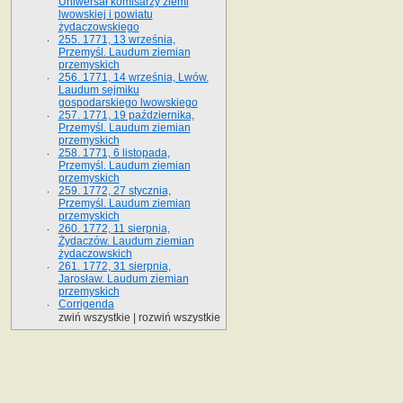
Uniwersał komisarzy ziemi
lwowskiej i powiatu
żydaczowskiego
255. 1771, 13 września,
Przemyśl. Laudum ziemian
przemyskich
256. 1771, 14 września, Lwów.
Laudum sejmiku
gospodarskiego lwowskiego
257. 1771, 19 października,
Przemyśl. Laudum ziemian
przemyskich
258. 1771, 6 listopada,
Przemyśl. Laudum ziemian
przemyskich
259. 1772, 27 stycznia,
Przemyśl. Laudum ziemian
przemyskich
260. 1772, 11 sierpnia,
Żydaczów. Laudum ziemian
żydaczowskich
261. 1772, 31 sierpnia,
Jarosław. Laudum ziemian
przemyskich
Corrigenda
zwiń wszystkie
|
rozwiń wszystkie