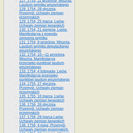
127. 1753, 11 września, Wisznia.
Laudum sejmiku wiszeńskiego
128. 1754, 28 stycznia,
Przemyśl. Uchwały ziemian
przemyskich
129. 1754, 25 marca, Lwów.
Uchwały ziemian lwowskich
130. 1754, 21 sierpnia, Lwów.
Manifestacya z powodu
zerwania sejmiku
131. 1754, 9 września, Wisznia.
Laudum sejmiku deputackiego
wiszeńskiego
132. 1754, 10—11 września,
Wisznia. Manifestacya
przeciwko punktowi laudum
wiszeńskiego
133. 1754, 4 listopada, Lwów.
Manifestacya przeciwko
punktowi laudum wiszeńskiego
134. 1755, 27 stycznia,
Przemyśl. Uchwały ziemian
przemyskich
135. 1755, 10 marca, Lwów.
Uchwały ziemian lwowskich
136. 1756, 26 stycznia,
Przemyśl. Uchwały ziemian
przemyskich
137. 1756, 29 marca Lwów.
Uchwały ziemian lwowskich
138. 1756, 4 maja, Przemyśl.
Uchwały ziemian przemyskich.