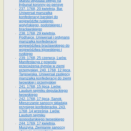
skarbu deputata swego na
trybunał koronny po pensyę
237. 1768, 20 kwietnia, Bar.
Uniwersał marszałka
konfederacyi barskiej do
województw ruskiego,
wołyńskiego, podolskiego i
bracławskiego
238. 1768, 29 kwietnia,
Podhajce. Uniwersał i ordynans
marszałka konfederacyi
województwa bracławskiego do
wo­jewództwa kijowskiego i
ruskiego
239. 1768, 25 czerwca, Lwów.
Manifestacya z powodu
przeciążenia dymów w ziemi
przemyskiej. 240. 1768, 12 lipca,
Targowiska. Uniwersał zastępcy
marszałka konfederacyi do ziemi
lwowskiej i przemyskiej
241. 1768, 15 lipca, Lwów.
Laudum sejmiku deputackiego
lwowskiego
242. 1768, 17 lipca, Sanok.
Mieszczanie sanoccy składają
przysięgę konfederacką. 243.
1768, 14 września, Lwów.
Laudum sejmiku
gospodarskiego lwowskiego
244. 1769, 17 kwietnia,
Muszyna. Ziemianie sanoccy