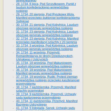
delegowanego
28. 1734, 6 lipca, Pod Szczutkowem. Punkt z
laudum konfederackiego województwa
ruskiego
29. 1734, 20 sierpnia, Pod Ryszkową Wolą.
Manifest przeciwko duktorowi konfederackiemu
Sołtykowi
30. 1734, 21 sierpnia, Pod Kobylnicą. Laudum
obozowe generału województwa ruskiego
31. 1734, 23 sierpnia, Pod Kobylnicą. Laudum
obozowe generału województwa ruskiego
32. 1734, 23 sierpnia, Pod Kobylnicą. Manifest
przeciwko manifestacyi szlachty z 20 sierpnia
33. 1734, 3 września, Pod Kobylnicą. Laudum
obozowe generału województwa ruskiego
34. 1734, 11 września, Przemyśl.
Remanifestacya ze strony Dzieduszyckich,
Ulińskiego i Ustrzyckich
35. 1734, 18 września, Pod Makuniowem.
Laudum obozowe województwa ruskiego
36. 1734, 18 września, Pod Makuniowem.
Manifest generału województwa ruskiego
37. 1734, 19 września, Rudki. Protest ziemian
województwa ruskiego przeciwko kasztelanowi
przemyskiemu
38. 1734, 7 października, Przemyśl. Manifest
szlachty przemyskiej
39. 1734, 9 października, Przemyśl. Uchwały
sądu kapturowego przemyskiego
40. 1734, 11 października, Przemyśl. Manifest
Bazylego Ustrzyckiego
41. 1734, 5 listopada, Sanok. Uchwały sądu