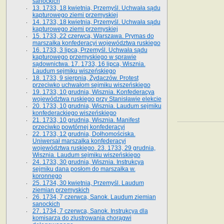
sanockich
13. 1733, 18 kwietnia, Przemyśl. Uchwała sądu
kapturowego ziemi przemyskiej
14. 1733, 18 kwietnia, Przemyśl. Uchwała sądu
kapturowego ziemi przemyskiej
15. 1733, 22 czerwca, Warszawa. Prymas do
marszałka konfederacyi województwa ruskiego
16. 1733, 3 lipca, Przemyśl. Uchwała sądu
kapturowego przemyskiego w sprawie
sądownictwa. 17. 1733, 16 lipca, Wisznia.
Laudum sejmiku wiszeńskiego
18. 1733, 9 sierpnia, Żydaczów. Protest
przeciwko uchwałom sejmiku wiszeńskiego
19. 1733, 10 grudnia, Wisznia. Konfederacya
województwa ruskiego przy Stanisławie elekcie
20. 1733, 10 grudnia, Wisznia. Laudum sejmiku
konfederackiego wiszeńskiego
21. 1733, 10 grudnia, Wisznia. Manifest
przeciwko powtórnej konfederacyi
22. 1733, 12 grudnia, Dołhomościska.
Uniwersał marszałka konfederacyi
województwa ruskiego. 23. 1733, 29 grudnia,
Wisznia. Laudum sejmiku wiszeńskiego
24. 1733, 30 grudnia, Wisznia. Instrukcya
sejmiku dana posłom do marszałka w.
koronnego
25. 1734, 30 kwietnia, Przemyśl. Laudum
ziemian przemyskich
26. 1734, 7 czerwca, Sanok. Laudum ziemian
sanockich
27. 1734, 7 czerwca, Sanok. Instrukcya dla
komisarza do zlustrowania chorągwi