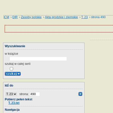
ICM
›
DIR
›
Zasoby polskie
›
Akta grodzkie i ziemskie
›
T. 23
› strona 490
Wyszukiwanie
w książce
szukaj w całej serii
Idź do
strona:
Pobierz pełen tekst
T. 23.txt
Nawigacja