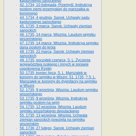
kapturowego sanockiego
42. 1734, 10 listopada, Przemyśl. Instrukcya
posłom ziemi przemyskiej do marszałka w.
koronnego
44. 1734, 4 grudnia, Sanok. Uchwały sądu
kapturowego sanockiego
45. 1735, 3 marca, Sanok. Uchwały ziemian
sanockich
46. 1735, 14 marca, Wisznia. Laudum sejmiku
wiszeńskiego
47. 1735, 14 marca, Wisznia. Instrukcya sejmiku
dana posłom do króla
48. 1735, 22 marca, Sanok. Uchwały ziemian
sanockich
49. 1735, początek czerwca, S. L. Życzenia
województwa ruskiego i innych w sprawie
uspokojenia Rzptej
50. 1735, koniec lipca, S. L. Marszałek w.
koronny do sejmiku w Wiszni. 51. 1735, ? S. L.
Marszałek w. koronny do dygnitarzy na sejmiku
w Wiszni
52. 1735, 9 września, Wisznia. Laudum sejmiku
wiszeńskiego
53. 1735, 9 września, Wisznia. Instrukcya
sejmiku posłom na sejm
54. 1735, 12 września, Wisznia. Laudum
sejmiku wiszeńskiego deputackiego
55. 1735, 13 września, Wisznia. Uchwała
ziemian sanockich powzięta na sejmiku
wiszeńskim
56. 1736, 27 lutego, Sanok. Uchwały ziemian
sanockich