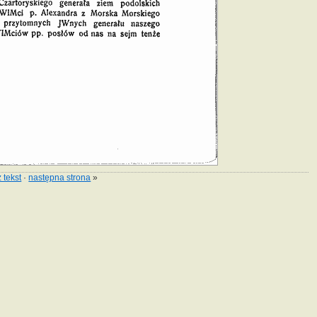
 tekst
·
następna strona
»