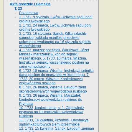
Akta grodzkie i ziemskie
T. 23
Przedmowa
1. 1731, 9 stycznia, Lwów. Uchwała sądu boni
ordinis lwowskiego
2. 1732, 24 marca, Lwów. Uchwała sądu boni
ordinis lwowskiego
3. 1733, 16 stycznia, Sanok. Kilku szlachty
sanockiej zakłada manifest przeciwko
uchwałom zwołanego na 16 stycz­nia sejmiku
wiszeńskiego
4. 1733, marzec początek, Warszawa. Józef
Mniszek marszałek w. kor. do sejmiku
wiszeńskiego. 5. 1733, 16 marca, Wisznia.
Instrukcya sejmiku wiszeńskiego posłom na
sejm konwokacyjny
6. 1733, 18 marca, Wisznia. Instrukcya sejmiku
dana posłom do marszałka w. koronnego. 7.
1733, 20 marca, Wisznia. Konfederacya
województwa ruskiego
8. 1733, 26 marca, Wisznia. Laudum ziem
skonfederowanych województwa ruskiego
9. 1733, 26 marca, Wisznia. Marszałek
konfederacyi województwa ruskiego do
Prymasa
10. 1733, koniec marca, s. 1. Odpowiedź
prymasa na list marszałka województwa
ruskiego
11. 1733, 14 kwietnia, Przemyśl. Ordynacya
sądów kapturowych ziemi przemyskiej
12. 1733, 15 kwietnia, Sanok. Laudum ziemian