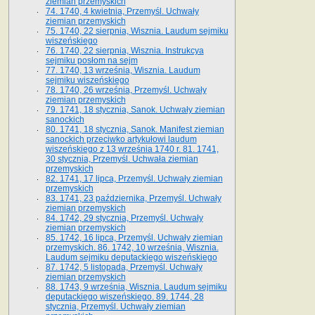
ziemian przemyskich
74. 1740, 4 kwietnia, Przemyśl. Uchwały
ziemian przemyskich
75. 1740, 22 sierpnia, Wisznia. Laudum sejmiku
wiszeńskiego
76. 1740, 22 sierpnia, Wisznia. Instrukcya
sejmiku posłom na sejm
77. 1740, 13 września, Wisznia. Laudum
sejmiku wiszeńskiego
78. 1740, 26 września, Przemyśl. Uchwały
ziemian przemyskich
79. 1741, 18 stycznia, Sanok. Uchwały ziemian
sanockich
80. 1741, 18 stycznia, Sanok. Manifest ziemian
sanockich przeciwko artykułowi laudum
wiszeńskiego z 13 wrze­śnia 1740 r. 81. 1741,
30 stycznia, Przemyśl. Uchwała ziemian
przemyskich
82. 1741, 17 lipca, Przemyśl. Uchwały ziemian
przemyskich
83. 1741, 23 października, Przemyśl. Uchwały
ziemian przemyskich
84. 1742, 29 stycznia, Przemyśl. Uchwały
ziemian przemyskich
85. 1742, 16 lipca, Przemyśl. Uchwały ziemian
przemyskich. 86. 1742, 10 września, Wisznia.
Laudum sejmiku deputackiego wiszeńskiego
87. 1742, 5 listopada, Przemyśl. Uchwały
ziemian przemyskich
88. 1743, 9 września, Wisznia. Laudum sejmiku
deputackiego wiszeńskiego. 89. 1744, 28
stycznia, Przemyśl. Uchwały ziemian