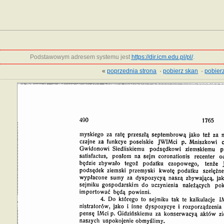
Podstawowym adresem systemu jest
https://dir.icm.edu.pl/pl/
.
«
poprzednia strona
·
pobierz skan
·
pobierz