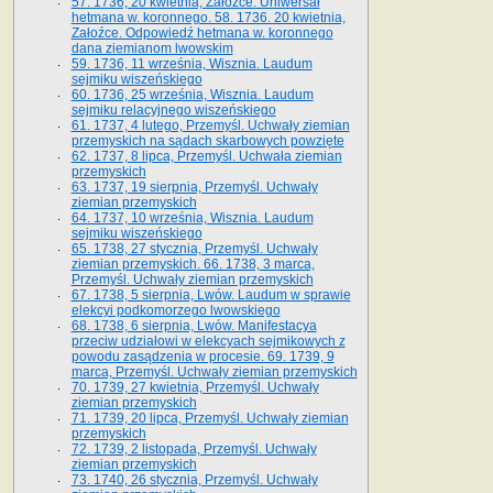
57. 1736, 20 kwietnia, Załoźce. Uniwersał
hetmana w. koronnego. 58. 1736. 20 kwietnia,
Załoźce. Odpowiedź hetmana w. koronnego
dana ziemianom lwowskim
59. 1736, 11 września, Wisznia. Laudum
sejmiku wiszeńskiego
60. 1736, 25 września, Wisznia. Laudum
sejmiku relacyjnego wiszeńskiego
61. 1737, 4 lutego, Przemyśl. Uchwały ziemian
przemyskich na sądach skarbowych powzięte
62. 1737, 8 lipca, Przemyśl. Uchwała ziemian
przemyskich
63. 1737, 19 sierpnia, Przemyśl. Uchwały
ziemian przemyskich
64. 1737, 10 września, Wisznia. Laudum
sejmiku wiszeńskiego
65. 1738, 27 stycznia, Przemyśl. Uchwały
ziemian przemyskich­­. 66. 1738, 3 marca,
Przemyśl. Uchwały ziemian przemyskich­
67. 1738, 5 sierpnia, Lwów. Laudum w sprawie
elekcyi podkomorzego lwowskiego
68. 1738, 6 sierpnia, Lwów. Manifestacya
przeciw udziałowi w elekcyach sejmikowych z
powodu zasądzenia w procesie. 69. 1739, 9
marca, Przemyśl. Uchwały ziemian przemyskich
70. 1739, 27 kwietnia, Przemyśl. Uchwały
ziemian przemyskich
71. 1739, 20 lipca, Przemyśl. Uchwały ziemian
przemyskich
72. 1739, 2 listopada, Przemyśl. Uchwały
ziemian przemyskich
73. 1740, 26 stycznia, Przemyśl. Uchwały