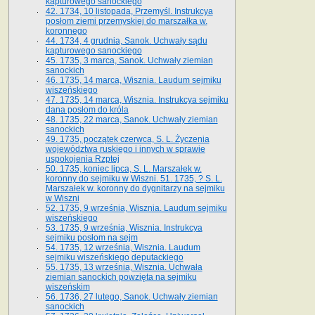
kapturowego sanockiego
42. 1734, 10 listopada, Przemyśl. Instrukcya
posłom ziemi przemyskiej do marszałka w.
koronnego
44. 1734, 4 grudnia, Sanok. Uchwały sądu
kapturowego sanockiego
45. 1735, 3 marca, Sanok. Uchwały ziemian
sanockich
46. 1735, 14 marca, Wisznia. Laudum sejmiku
wiszeńskiego
47. 1735, 14 marca, Wisznia. Instrukcya sejmiku
dana posłom do króla
48. 1735, 22 marca, Sanok. Uchwały ziemian
sanockich
49. 1735, początek czerwca, S. L. Życzenia
województwa ruskiego i innych w sprawie
uspokojenia Rzptej
50. 1735, koniec lipca, S. L. Marszałek w.
koronny do sejmiku w Wiszni. 51. 1735, ? S. L.
Marszałek w. koronny do dygnitarzy na sejmiku
w Wiszni
52. 1735, 9 września, Wisznia. Laudum sejmiku
wiszeńskiego
53. 1735, 9 września, Wisznia. Instrukcya
sejmiku posłom na sejm
54. 1735, 12 września, Wisznia. Laudum
sejmiku wiszeńskiego deputackiego
55. 1735, 13 września, Wisznia. Uchwała
ziemian sanockich powzięta na sejmiku
wiszeńskim
56. 1736, 27 lutego, Sanok. Uchwały ziemian
sanockich