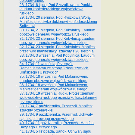
delegowanego
28. 1734, 6 lipca, Pod Szczutkowem. Punkt z
laudum konfederackiego województwa
ruskiego
29. 1734, 20 sierpnia, Pod Ryszkową Wolą.
Manifest przeciwko duktorowi konfederackiemu
Sołtykowi
30. 1734, 21 sierpnia, Pod Kobylnicą. Laudum
obozowe generału województwa ruskiego
31. 1734, 23 sierpnia, Pod Kobylnicą. Laudum
obozowe generału województwa ruskiego
32. 1734, 23 sierpnia, Pod Kobylnicą. Manifest
przeciwko manifestacyi szlachty z 20 sierpnia
33. 1734, 3 września, Pod Kobylnicą. Laudum
obozowe generału województwa ruskiego
34. 1734, 11 września, Przemyśl.
Remanifestacya ze strony Dzieduszyckich,
Ulińskiego i Ustrzyckich
35. 1734, 18 września, Pod Makuniowem.
Laudum obozowe województwa ruskiego
36. 1734, 18 września, Pod Makuniowem.
Manifest generału województwa ruskiego
37. 1734, 19 września, Rudki. Protest ziemian
województwa ruskiego przeciwko kasztelanowi
przemyskiemu
38. 1734, 7 października, Przemyśl. Manifest
szlachty przemyskiej
39. 1734, 9 października, Przemyśl. Uchwały
sądu kapturowego przemyskiego
40. 1734, 11 października, Przemyśl. Manifest
Bazylego Ustrzyckiego
41. 1734, 5 listopada, Sanok. Uchwały sądu