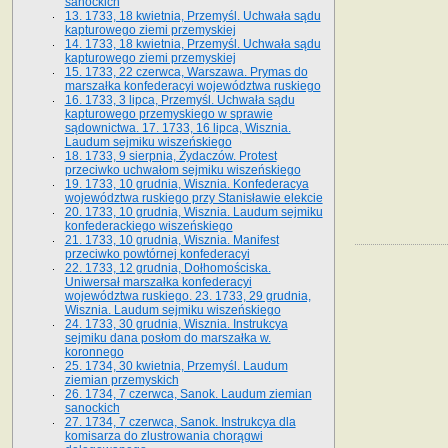
sanockich
13. 1733, 18 kwietnia, Przemyśl. Uchwała sądu
kapturowego ziemi przemyskiej
14. 1733, 18 kwietnia, Przemyśl. Uchwała sądu
kapturowego ziemi przemyskiej
15. 1733, 22 czerwca, Warszawa. Prymas do
marszałka konfederacyi województwa ruskiego
16. 1733, 3 lipca, Przemyśl. Uchwała sądu
kapturowego przemyskiego w sprawie
sądownictwa. 17. 1733, 16 lipca, Wisznia.
Laudum sejmiku wiszeńskiego
18. 1733, 9 sierpnia, Żydaczów. Protest
przeciwko uchwałom sejmiku wiszeńskiego
19. 1733, 10 grudnia, Wisznia. Konfederacya
województwa ruskiego przy Stanisławie elekcie
20. 1733, 10 grudnia, Wisznia. Laudum sejmiku
konfederackiego wiszeńskiego
21. 1733, 10 grudnia, Wisznia. Manifest
przeciwko powtórnej konfederacyi
22. 1733, 12 grudnia, Dołhomościska.
Uniwersał marszałka konfederacyi
województwa ruskiego. 23. 1733, 29 grudnia,
Wisznia. Laudum sejmiku wiszeńskiego
24. 1733, 30 grudnia, Wisznia. Instrukcya
sejmiku dana posłom do marszałka w.
koronnego
25. 1734, 30 kwietnia, Przemyśl. Laudum
ziemian przemyskich
26. 1734, 7 czerwca, Sanok. Laudum ziemian
sanockich
27. 1734, 7 czerwca, Sanok. Instrukcya dla
komisarza do zlustrowania chorągwi