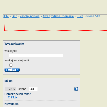
ICM
›
DIR
›
Zasoby polskie
›
Akta grodzkie i ziemskie
›
T. 23
› strona 543
Wyszukiwanie
w książce
szukaj w całej serii
Idź do
strona:
Pobierz pełen tekst
T. 23.txt
Nawigacja