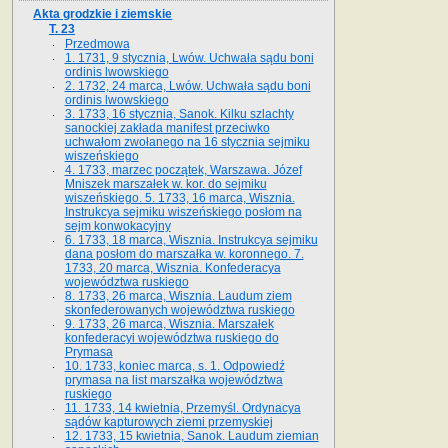
Akta grodzkie i ziemskie
T. 23
Przedmowa
1. 1731, 9 stycznia, Lwów. Uchwała sądu boni
ordinis lwowskiego
2. 1732, 24 marca, Lwów. Uchwała sądu boni
ordinis lwowskiego
3. 1733, 16 stycznia, Sanok. Kilku szlachty
sanockiej zakłada manifest przeciwko
uchwałom zwołanego na 16 stycz­nia sejmiku
wiszeńskiego
4. 1733, marzec początek, Warszawa. Józef
Mniszek marszałek w. kor. do sejmiku
wiszeńskiego. 5. 1733, 16 marca, Wisznia.
Instrukcya sejmiku wiszeńskiego posłom na
sejm konwokacyjny
6. 1733, 18 marca, Wisznia. Instrukcya sejmiku
dana posłom do marszałka w. koronnego. 7.
1733, 20 marca, Wisznia. Konfederacya
województwa ruskiego
8. 1733, 26 marca, Wisznia. Laudum ziem
skonfederowanych województwa ruskiego
9. 1733, 26 marca, Wisznia. Marszałek
konfederacyi województwa ruskiego do
Prymasa
10. 1733, koniec marca, s. 1. Odpowiedź
prymasa na list marszałka województwa
ruskiego
11. 1733, 14 kwietnia, Przemyśl. Ordynacya
sądów kapturowych ziemi przemyskiej
12. 1733, 15 kwietnia, Sanok. Laudum ziemian