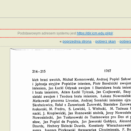
Podstawowym adresem systemu jest
https://dir.icm.edu.pl/pl/
.
«
poprzednia strona
·
pobierz skan
·
pobierz