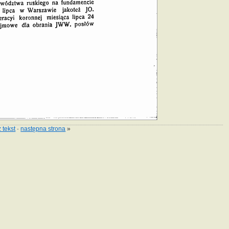
 tekst
·
następna strona
»