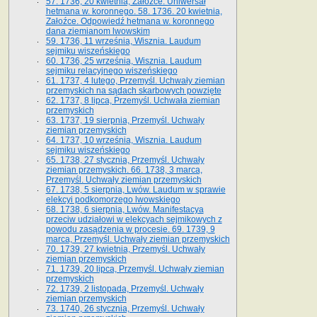
57. 1736, 20 kwietnia, Załoźce. Uniwersał
hetmana w. koronnego. 58. 1736. 20 kwietnia,
Załoźce. Odpowiedź hetmana w. koronnego
dana ziemianom lwowskim
59. 1736, 11 września, Wisznia. Laudum
sejmiku wiszeńskiego
60. 1736, 25 września, Wisznia. Laudum
sejmiku relacyjnego wiszeńskiego
61. 1737, 4 lutego, Przemyśl. Uchwały ziemian
przemyskich na sądach skarbowych powzięte
62. 1737, 8 lipca, Przemyśl. Uchwała ziemian
przemyskich
63. 1737, 19 sierpnia, Przemyśl. Uchwały
ziemian przemyskich
64. 1737, 10 września, Wisznia. Laudum
sejmiku wiszeńskiego
65. 1738, 27 stycznia, Przemyśl. Uchwały
ziemian przemyskich­­. 66. 1738, 3 marca,
Przemyśl. Uchwały ziemian przemyskich­
67. 1738, 5 sierpnia, Lwów. Laudum w sprawie
elekcyi podkomorzego lwowskiego
68. 1738, 6 sierpnia, Lwów. Manifestacya
przeciw udziałowi w elekcyach sejmikowych z
powodu zasądzenia w procesie. 69. 1739, 9
marca, Przemyśl. Uchwały ziemian przemyskich
70. 1739, 27 kwietnia, Przemyśl. Uchwały
ziemian przemyskich
71. 1739, 20 lipca, Przemyśl. Uchwały ziemian
przemyskich
72. 1739, 2 listopada, Przemyśl. Uchwały
ziemian przemyskich
73. 1740, 26 stycznia, Przemyśl. Uchwały