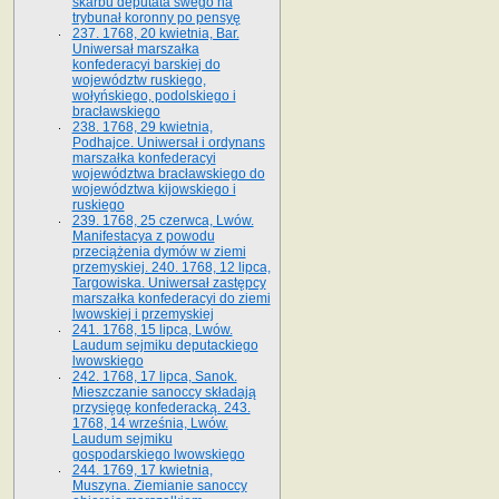
skarbu deputata swego na
trybunał koronny po pensyę
237. 1768, 20 kwietnia, Bar.
Uniwersał marszałka
konfederacyi barskiej do
województw ruskiego,
wołyńskiego, podolskiego i
bracławskiego
238. 1768, 29 kwietnia,
Podhajce. Uniwersał i ordynans
marszałka konfederacyi
województwa bracławskiego do
wo­jewództwa kijowskiego i
ruskiego
239. 1768, 25 czerwca, Lwów.
Manifestacya z powodu
przeciążenia dymów w ziemi
przemyskiej. 240. 1768, 12 lipca,
Targowiska. Uniwersał zastępcy
marszałka konfederacyi do ziemi
lwowskiej i przemyskiej
241. 1768, 15 lipca, Lwów.
Laudum sejmiku deputackiego
lwowskiego
242. 1768, 17 lipca, Sanok.
Mieszczanie sanoccy składają
przysięgę konfederacką. 243.
1768, 14 września, Lwów.
Laudum sejmiku
gospodarskiego lwowskiego
244. 1769, 17 kwietnia,
Muszyna. Ziemianie sanoccy