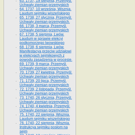
63. 1737, 19 sierpnia, Przemyśl.
Uchwały ziemian przemyskich
64. 1737, 10 września, Wisznia.
Laudum sejmiku wiszeńskiego
65. 1738, 27 stycznia, Przemyśl.
Uchwały ziemian przemyskich­­.
66. 1738, 3 marca, Przemyśl.
Uchwały ziemian przemyskich­
67. 1738, 5 sierpnia, Lwów.
Laudum w sprawie elekcyi
podkomorzego lwowskiego
68. 1738, 6 sierpnia, Lwów.
Manifestacya przeciw udziałowi
w elekcyach sejmikowych z
powodu zasądzenia w procesie.
69. 1739, 9 marca, Przemyśl.
Uchwały ziemian przemyskich
70. 1739, 27 kwietnia, Przemyśl.
Uchwały ziemian przemyskich
71. 1739, 20 lipca, Przemyśl.
Uchwały ziemian przemyskich
72. 1739, 2 listopada, Przemyśl.
Uchwały ziemian przemyskich
73. 1740, 26 stycznia, Przemyśl.
Uchwały ziemian przemyskich
74. 1740, 4 kwietnia, Przemyśl.
Uchwały ziemian przemyskich
75. 1740, 22 sierpnia, Wisznia.
Laudum sejmiku wiszeńskiego
76. 1740, 22 sierpnia, Wisznia.
Instrukcya sejmiku posłom na
sejm