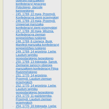
obierają marszałkiem
konfederacyi Ignacego
Potockiego, starostę
kaniowskiego
245. 1769, 22 maja, Przemyśl.
Konfederacya ziemi przemyskiej
246. 1769, 23 maja, Przemyśl.
Uniwersał marszałka
konfederacyi ziemi przemyskiej
247. 1769, 30 maja, Wisznia.
Konfederacya ziemian
województwa ruskiego
248. 1769, 6 czerwca, Busk.
Manifest marszałka konfederacyi
województwa ruskiego
249. 1769, 14 września, Lwów.
Laudum sejmiku
gospodarskiego lwowskiego
250. 1769, 13 listopada, Sanok.
Ziemianie sanoccy obierają
marszałkiem konfederacyi Filipa
Radzimińskiego
251. 1770, 14 września,
Przemyśl. Laudum ziemian
przemyskich
252. 1770, 14 września, Lwów.
Laudum sejmiku
gospodarskiego lwowskiego
253. 1770, 11 października,
Przemyśl. Laudum ziemian
przemyskich
254. 1770, 16 listopada, Lwów.