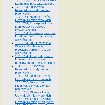
127. 1753, 11 września, Wisznia.
Laudum sejmiku wiszeńskiego
128. 1754, 28 stycznia,
Przemyśl. Uchwały ziemian
przemyskich
129. 1754, 25 marca, Lwów.
Uchwały ziemian lwowskich
130. 1754, 21 sierpnia, Lwów.
Manifestacya z powodu
zerwania sejmiku
131. 1754, 9 września, Wisznia.
Laudum sejmiku deputackiego
wiszeńskiego
132. 1754, 10—11 września,
Wisznia. Manifestacya
przeciwko punktowi laudum
wiszeńskiego
133. 1754, 4 listopada, Lwów.
Manifestacya przeciwko
punktowi laudum wiszeńskiego
134. 1755, 27 stycznia,
Przemyśl. Uchwały ziemian
przemyskich
135. 1755, 10 marca, Lwów.
Uchwały ziemian lwowskich
136. 1756, 26 stycznia,
Przemyśl. Uchwały ziemian
przemyskich
137. 1756, 29 marca Lwów.
Uchwały ziemian lwowskich
138. 1756, 4 maja, Przemyśl.
Uchwały ziemian przemyskich.