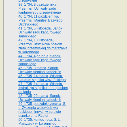
przemyskiej
39. 1734, 9 października,
Przemyśl. Uchwały sądu
kapturowego przemyskiego
40. 1734, 11 października,
Przemyśl. Manifest Bazylego
Ustrzyckiego
41. 1734, 5 listopada, Sanok.
Uchwały sądu kapturowego
sanockiego
42. 1734, 10 listopada,
Przemyśl. Instrukcya posłom
ziemi przemyskiej do marszałka
w. koronnego
44. 1734, 4 grudnia, Sanok.
Uchwały sądu kapturowego
sanockiego
45. 1735, 3 marca, Sanok.
Uchwały ziemian sanockich
46. 1735, 14 marca, Wisznia.
Laudum sejmiku wiszeńskiego
47. 1735, 14 marca, Wisznia.
Instrukcya sejmiku dana posłom
do króla
48. 1735, 22 marca, Sanok.
Uchwały ziemian sanockich
49. 1735, początek czerwca, S.
L. Życzenia województwa
ruskiego i innych w sprawie
uspokojenia Rzptej
50. 1735, koniec lipca, S. L.
Marszałek w. koronny do