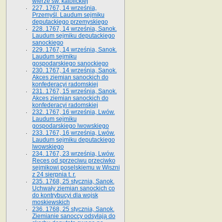
wierze św. ka­tolickiej
227. 1767, 14 września,
Przemyśl. Laudum sejmiku
deputackiego przemyskiego
228. 1767, 14 września, Sanok.
Laudum sejmiku deputackiego
sanockiego
229. 1767, 14 września, Sanok.
Laudum sejmiku
gospodarskiego sanockiego
230. 1767, 14 września, Sanok.
Akces ziemian sanockich do
konfederacyi radomskiej
231. 1767, 15 września, Sanok.
Akces ziemian sanockich do
konfederacyi radomskiej
232. 1767, 16 września, Lwów.
Laudum sejmiku
gospodarskiego lwowskiego
233. 1767, 16 września, Lwów.
Laudum sejmiku deputackiego
lwowskiego
234. 1767, 23 września, Lwów.
Reces od sprzeciwu przeciwko
sejmikowi poselskiemu w Wiszni
z 24 sierpnia t. r.
235. 1768, 25 stycznia, Sanok.
Uchwały ziemian sanockich co
do kontrybucyi dla wojsk
moskiewskich
236. 1768, 25 stycznia, Sanok.
Ziemianie sanoccy odsyłają do