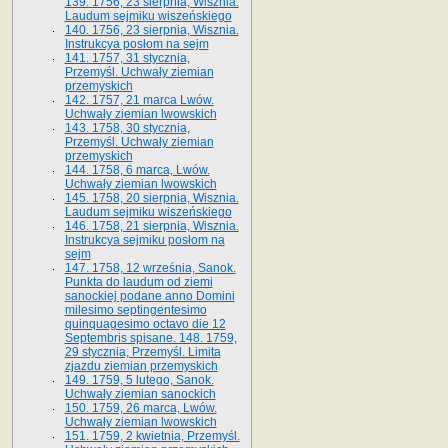
139. 1756, 23 sierpnia, Wisznia.
Laudum sejmiku wiszeńskiego
140. 1756, 23 sierpnia, Wisznia.
Instrukcya posłom na sejm
141. 1757, 31 stycznia,
Przemyśl. Uchwały ziemian
przemyskich
142. 1757, 21 marca Lwów.
Uchwały ziemian lwowskich
143. 1758, 30 stycznia,
Przemyśl. Uchwały ziemian
przemyskich
144. 1758, 6 marca, Lwów.
Uchwały ziemian lwowskich
145. 1758, 20 sierpnia, Wisznia.
Laudum sejmiku wiszeńskiego
146. 1758, 21 sierpnia, Wisznia.
Instrukcya sejmiku posłom na
sejm
147. 1758, 12 września, Sanok.
Punkta do laudum od ziemi
sanockiej podane anno Domini
milesimo septingentesimo
quinquagesimo octavo die 12
Septembris spisane. 148. 1759,
29 stycznia, Przemyśl. Limita
zjazdu ziemian przemyskich
149. 1759, 5 lutego, Sanok.
Uchwały ziemian sanockich
150. 1759, 26 marca, Lwów.
Uchwały ziemian lwowskich
151. 1759, 2 kwietnia, Przemyśl.