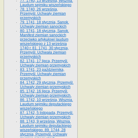
77. 1740, 13 września, Wisznia.
Laudum sejmiku wiszeńskiego
78. 1740, 26 września,
Przemyśl. Uchwały ziemian
przemyskich
79. 1741, 18 stycznia, Sanok.
Uchwały ziemian sanockich
80. 1741, 18 stycznia, Sanok.
Manifest ziemian sanockich
przeciwko artykułowi laudum
wiszeńskiego z 13 wrze­śnia
1740 r. 81. 1741, 30 stycznia,
Przemyśl. Uchwała ziemian
przemyskich
82. 1741, 17 lipca, Przemyśl.
Uchwały ziemian przemyskich
83. 1741, 23 października,
Przemyśl. Uchwały ziemian
przemyskich
84. 1742, 29 stycznia, Przemyśl.
Uchwały ziemian przemyskich
85. 1742, 16 lipca, Przemyśl.
Uchwały ziemian przemyskich.
86. 1742, 10 września, Wisznia.
Laudum sejmiku deputackiego
wiszeńskiego
87. 1742, 5 listopada, Przemyśl.
Uchwały ziemian przemyskich
88. 1743, 9 września, Wisznia.
Laudum sejmiku deputackiego
wiszeńskiego. 89. 1744, 28
stycznia, Przemyśl. Uchwały