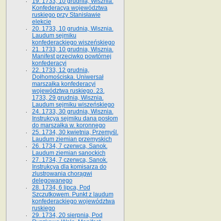
19. 1733, 10 grudnia, Wisznia.
Konfederacya województwa
ruskiego przy Stanisławie
elekcie
20. 1733, 10 grudnia, Wisznia.
Laudum sejmiku
konfederackiego wiszeńskiego
21. 1733, 10 grudnia, Wisznia.
Manifest przeciwko powtórnej
konfederacyi
22. 1733, 12 grudnia,
Dołhomościska. Uniwersał
marszałka konfederacyi
województwa ruskiego. 23.
1733, 29 grudnia, Wisznia.
Laudum sejmiku wiszeńskiego
24. 1733, 30 grudnia, Wisznia.
Instrukcya sejmiku dana posłom
do marszałka w. koronnego
25. 1734, 30 kwietnia, Przemyśl.
Laudum ziemian przemyskich
26. 1734, 7 czerwca, Sanok.
Laudum ziemian sanockich
27. 1734, 7 czerwca, Sanok.
Instrukcya dla komisarza do
zlustrowania chorągwi
delegowanego
28. 1734, 6 lipca, Pod
Szczutkowem. Punkt z laudum
konfederackiego województwa
ruskiego
29. 1734, 20 sierpnia, Pod