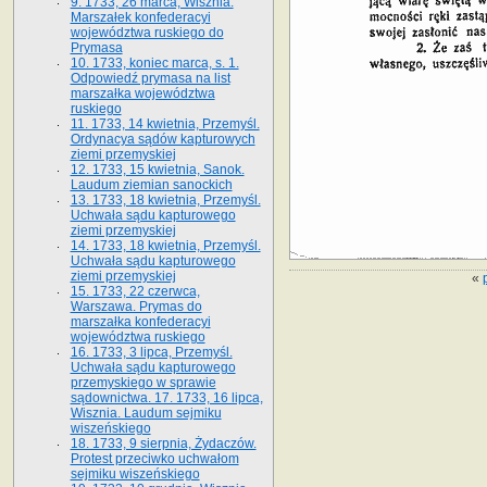
9. 1733, 26 marca, Wisznia.
Marszałek konfederacyi
województwa ruskiego do
Prymasa
10. 1733, koniec marca, s. 1.
Odpowiedź prymasa na list
marszałka województwa
ruskiego
11. 1733, 14 kwietnia, Przemyśl.
Ordynacya sądów kapturowych
ziemi przemyskiej
12. 1733, 15 kwietnia, Sanok.
Laudum ziemian sanockich
13. 1733, 18 kwietnia, Przemyśl.
Uchwała sądu kapturowego
ziemi przemyskiej
14. 1733, 18 kwietnia, Przemyśl.
Uchwała sądu kapturowego
ziemi przemyskiej
«
15. 1733, 22 czerwca,
Warszawa. Prymas do
marszałka konfederacyi
województwa ruskiego
16. 1733, 3 lipca, Przemyśl.
Uchwała sądu kapturowego
przemyskiego w sprawie
sądownictwa. 17. 1733, 16 lipca,
Wisznia. Laudum sejmiku
wiszeńskiego
18. 1733, 9 sierpnia, Żydaczów.
Protest przeciwko uchwałom
sejmiku wiszeńskiego