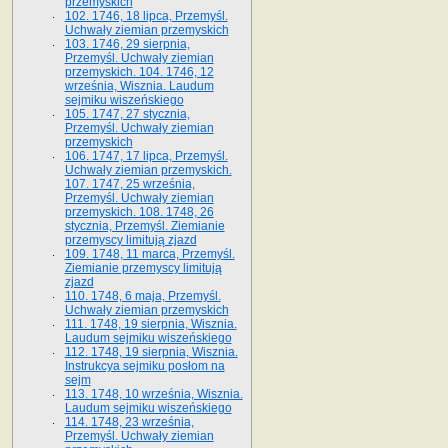
przemyskich
102. 1746, 18 lipca, Przemyśl.
Uchwały ziemian przemyskich
103. 1746, 29 sierpnia,
Przemyśl. Uchwały ziemian
przemyskich. 104. 1746, 12
września, Wisznia. Laudum
sejmiku wiszeńskiego
105. 1747, 27 stycznia,
Przemyśl. Uchwały ziemian
przemyskich
106. 1747, 17 lipca, Przemyśl.
Uchwały ziemian przemyskich.
107. 1747, 25 września,
Przemyśl. Uchwały ziemian
przemyskich. 108. 1748, 26
stycznia, Przemyśl. Ziemianie
przemyscy limitują zjazd
109. 1748, 11 marca, Przemyśl.
Ziemianie przemyscy limitują
zjazd
110. 1748, 6 maja, Przemyśl.
Uchwały ziemian przemyskich
111. 1748, 19 sierpnia, Wisznia.
Laudum sejmiku wiszeńskiego
112. 1748, 19 sierpnia, Wisznia.
Instrukcya sejmiku posłom na
sejm
113. 1748, 10 września, Wisznia.
Laudum sejmiku wiszeńskiego
114. 1748, 23 września,
Przemyśl. Uchwały ziemian