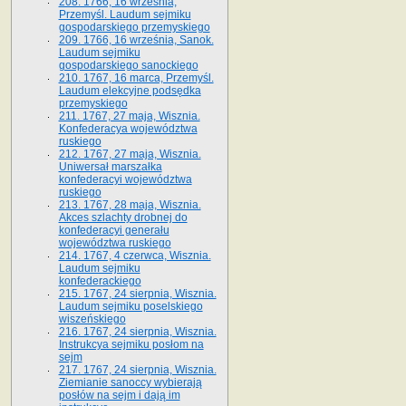
208. 1766, 16 września,
Przemyśl. Laudum sejmiku
gospodarskiego przemyskiego
209. 1766, 16 września, Sanok.
Laudum sejmiku
gospodarskiego sanockiego
210. 1767, 16 marca, Przemyśl.
Laudum elekcyjne podsędka
przemyskiego
211. 1767, 27 maja, Wisznia.
Konfederacya województwa
ruskiego
212. 1767, 27 maja, Wisznia.
Uniwersał marszałka
konfederacyi województwa
ruskiego
213. 1767, 28 maja, Wisznia.
Akces szlachty drobnej do
konfederacyi generału
województwa ruskiego
214. 1767, 4 czerwca, Wisznia.
Laudum sejmiku
konfederackiego
215. 1767, 24 sierpnia, Wisznia.
Laudum sejmiku poselskiego
wiszeńskiego
216. 1767, 24 sierpnia, Wisznia.
Instrukcya sejmiku posłom na
sejm
217. 1767, 24 sierpnia, Wisznia.
Ziemianie sanoccy wybierają
posłów na sejm i dają im