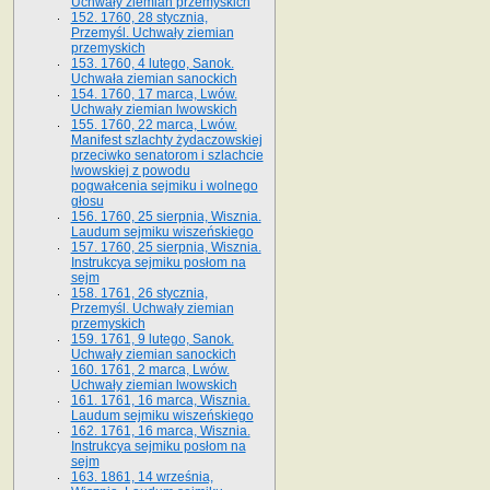
Uchwały ziemian przemyskich
152. 1760, 28 stycznia,
Przemyśl. Uchwały ziemian
przemyskich
153. 1760, 4 lutego, Sanok.
Uchwała ziemian sanockich
154. 1760, 17 marca, Lwów.
Uchwały ziemian lwowskich
155. 1760, 22 marca, Lwów.
Manifest szlachty żydaczowskiej
przeciwko senatorom i szlachcie
lwowskiej z po­wodu
pogwałcenia sejmiku i wolnego
głosu
156. 1760, 25 sierpnia, Wisznia.
Laudum sejmiku wiszeńskiego
157. 1760, 25 sierpnia, Wisznia.
Instrukcya sejmiku posłom na
sejm
158. 1761, 26 stycznia,
Przemyśl. Uchwały ziemian
przemyskich
159. 1761, 9 lutego, Sanok.
Uchwały ziemian sanockich
160. 1761, 2 marca, Lwów.
Uchwały ziemian lwowskich
161. 1761, 16 marca, Wisznia.
Laudum sejmiku wiszeńskiego
162. 1761, 16 marca, Wisznia.
Instrukcya sejmiku posłom na
sejm
163. 1861, 14 września,