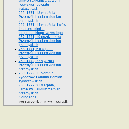
Uniwersał komisarzy ziemi
lwowskiej i powiatu
żydaczowskiego
255. 1771, 13 września,
Przemyśl. Laudum ziemian
przemyskich
256. 1771, 14 września, Lwów.
Laudum sejmiku
gospodarskiego lwowskiego
257. 1771, 19 października,
Przemyśl. Laudum ziemian
przemyskich
258. 1771, 6 listopada,
Przemyśl. Laudum ziemian
przemyskich
259. 1772, 27 stycznia,
Przemyśl. Laudum ziemian
przemyskich
260. 1772, 11 sierpnia,
Żydaczów. Laudum ziemian
żydaczowskich
261. 1772, 31 sierpnia,
Jarosław. Laudum ziemian
przemyskich
Corrigenda
zwiń wszystkie
|
rozwiń wszystkie