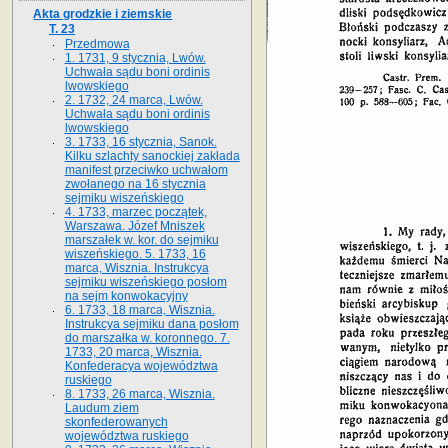
Akta grodzkie i ziemskie
T. 23
Przedmowa
1. 1731, 9 stycznia, Lwów.
Uchwała sądu boni ordinis
lwowskiego
2. 1732, 24 marca, Lwów.
Uchwała sądu boni ordinis
lwowskiego
3. 1733, 16 stycznia, Sanok.
Kilku szlachty sanockiej zakłada
manifest przeciwko uchwałom
zwołanego na 16 stycz­nia
sejmiku wiszeńskiego
4. 1733, marzec początek,
Warszawa. Józef Mniszek
marszałek w. kor. do sejmiku
wiszeńskiego. 5. 1733, 16
marca, Wisznia. Instrukcya
sejmiku wiszeńskiego posłom
na sejm konwokacyjny
6. 1733, 18 marca, Wisznia.
Instrukcya sejmiku dana posłom
do marszałka w. koronnego. 7.
1733, 20 marca, Wisznia.
Konfederacya województwa
ruskiego
8. 1733, 26 marca, Wisznia.
Laudum ziem
skonfederowanych
województwa ruskiego