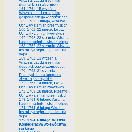
Wisznia. Laudum sejmiku
deputackiego wiszeńskiego
164. 1761, 15 września,
Wisznia. Laudum sejmiku
gospodarskiego wiszeńskiego
165. 1762, 1 lutego, Przemyśl.
Uchwały ziemian przemyskich
166. 1762, 22 marca, Lwów.
Uchwały ziemian lwowskich
167. 1762, 23 sierpnia, Wisznia.
Laudum sejmiku wiszeńskiego
168. 1762, 23 sierpnia, Wisznia.
Instrukcya sejmiku posłom na
sejm
169. 1762, 13 września,
Wisznia. Laudum sejmiku
deputackiego wiszeńskiego.
170. 1763, 31 stycznia,
Przemyśl. Limita kongresu
ziemian przemyskich
171. 1763, 14 marca, Lwów.
Uchwały ziemian lwowskich
172. 1763, 28 marca, Przemyśl.
Uchwały ziemian przemyskich
173. 1764, 6 lutego, Wisznia.
Laudum sejmiku wiszeńskiego
174. 1764, 6 lutego Wisznia.
Instrukcya sejmiku posłom na
sejm
175. 1764, 6 lutego, Wisznia.
Konfederacya województwa
ruskiego