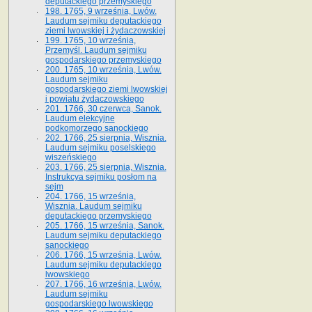
deputackiego przemyskiego
198. 1765, 9 września, Lwów.
Laudum sejmiku deputackiego
ziemi lwowskiej i żydaczowskiej
199. 1765, 10 września,
Przemyśl. Laudum sejmiku
gospodarskiego przemyskiego
200. 1765, 10 września, Lwów.
Laudum sejmiku
gospodarskiego ziemi lwowskiej
i powiatu żydaczowskiego
201. 1766, 30 czerwca, Sanok.
Laudum elekcyjne
podkomorzego sanockiego
202. 1766, 25 sierpnia, Wisznia.
Laudum sejmiku poselskiego
wiszeńskiego
203. 1766, 25 sierpnia, Wisznia.
Instrukcya sejmiku posłom na
sejm
204. 1766, 15 września,
Wisznia. Laudum sejmiku
deputackiego przemyskiego
205. 1766, 15 września, Sanok.
Laudum sejmiku deputackiego
sanockiego
206. 1766, 15 września, Lwów.
Laudum sejmiku deputackiego
lwowskiego
207. 1766, 16 września, Lwów.
Laudum sejmiku
gospodarskiego lwowskiego