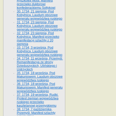
Ryszkową Wolą. Manifest
przeciwko duktorowi
konfederackiemu Sołtykowi
30. 1734, 21 sierpnia, Pod
Kobylnicą. Laudum obozowe
generału województwa ruskiego
31. 1734, 23 sierpnia, Pod
Kobylnicą. Laudum obozowe
generału województwa ruskiego
32. 1734, 23 sierpnia, Pod
Kobylnicą. Manifest przeciwko
manifestacyi szlachty z 20
sierpnia
33. 1734, 3 września, Pod
Kobylnicą. Laudum obozowe
generału województwa ruskiego
34. 1734, 11 września, Przemyśl.
Remanifestacya ze strony
Dzieduszyckich, Ulińskiego i
Ustrzyckich
35. 1734, 18 września, Pod
Makuniowem. Laudum obozowe
województwa ruskiego
36. 1734, 18 września, Pod
Makuniowem. Manifest generału
województwa ruskiego
37. 1734, 19 września, Rudki.
Protest ziemian województwa
ruskiego przeciwko
kasztelanowi przemyskiemu
38. 1734, 7 października,
Przemyśl. Manifest szlachty