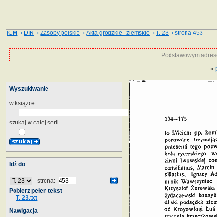
ICM
›
DIR
›
Zasoby polskie
›
Akta grodzkie i ziemskie
›
T. 23
› strona 453
Podstawowym adrese
«
Wyszukiwanie
w książce
szukaj w całej serii
Idź do
strona:
Pobierz pełen tekst
T. 23.txt
Nawigacja