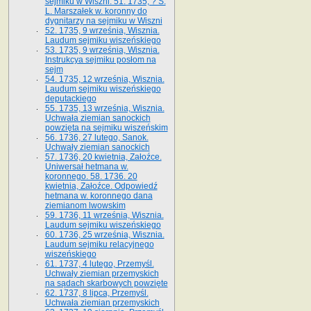
sejmiku w Wiszni. 51. 1735, ? S.
L. Marszałek w. koronny do
dygnitarzy na sejmiku w Wiszni
52. 1735, 9 września, Wisznia.
Laudum sejmiku wiszeńskiego
53. 1735, 9 września, Wisznia.
Instrukcya sejmiku posłom na
sejm
54. 1735, 12 września, Wisznia.
Laudum sejmiku wiszeńskiego
deputackiego
55. 1735, 13 września, Wisznia.
Uchwała ziemian sanockich
powzięta na sejmiku wiszeńskim
56. 1736, 27 lutego, Sanok.
Uchwały ziemian sanockich
57. 1736, 20 kwietnia, Załoźce.
Uniwersał hetmana w.
koronnego. 58. 1736. 20
kwietnia, Załoźce. Odpowiedź
hetmana w. koronnego dana
ziemianom lwowskim
59. 1736, 11 września, Wisznia.
Laudum sejmiku wiszeńskiego
60. 1736, 25 września, Wisznia.
Laudum sejmiku relacyjnego
wiszeńskiego
61. 1737, 4 lutego, Przemyśl.
Uchwały ziemian przemyskich
na sądach skarbowych powzięte
62. 1737, 8 lipca, Przemyśl.
Uchwała ziemian przemyskich