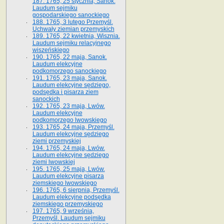
187. 1765, 25 stycznia, Sanok.
Laudum sejmiku
gospodarskiego sanockiego
188. 1765, 3 lutego Przemyśl.
Uchwały ziemian przemyskich
189. 1765, 22 kwietnia, Wisznia.
Laudum sejmiku relacyjnego
wiszeńskiego
190. 1765, 22 maja, Sanok.
Laudum elekcyjne
podkomorzego sanockiego
191. 1765, 23 maja, Sanok.
Laudum elekcyjne sędziego,
podsędka i pisarza ziem
sanockich
192. 1765, 23 maja, Lwów.
Laudum elekcyjne
podkomorzego lwowskiego
193. 1765, 24 maja, Przemyśl.
Laudum elekcyjne sędziego
ziemi przemyskiej
194. 1765, 24 maja, Lwów.
Laudum elekcyjne sędziego
ziemi lwowskiej
195. 1765, 25 maja, Lwów.
Laudum elekcyjne pisarza
ziemskiego lwowskiego
196. 1765, 6 sierpnia, Przemyśl.
Laudum elekcyjne podsędka
ziemskiego przemyskiego
197. 1765, 9 września,
Przemyśl. Laudum sejmiku