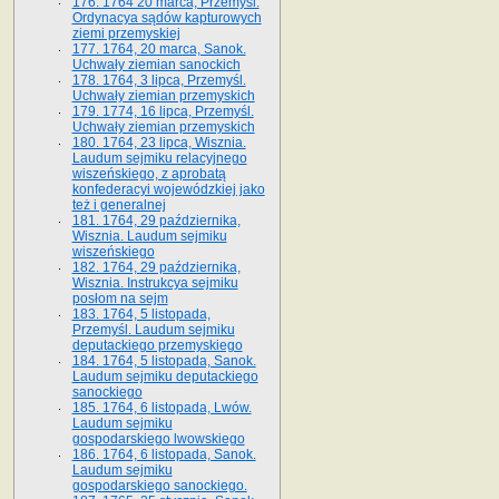
176. 1764 20 marca, Przemyśl.
Ordynacya sądów kapturowych
ziemi przemyskiej
177. 1764, 20 marca, Sanok.
Uchwały ziemian sanockich
178. 1764, 3 lipca, Przemyśl.
Uchwały ziemian przemyskich
179. 1774, 16 lipca, Przemyśl.
Uchwały ziemian przemyskich
180. 1764, 23 lipca, Wisznia.
Laudum sejmiku relacyjnego
wiszeńskiego, z aprobatą
konfederacyi wojewódzkiej jako
też i generalnej
181. 1764, 29 października,
Wisznia. Laudum sejmiku
wiszeńskiego
182. 1764, 29 października,
Wisznia. Instrukcya sejmiku
posłom na sejm
183. 1764, 5 listopada,
Przemyśl. Laudum sejmiku
deputackiego przemyskiego
184. 1764, 5 listopada, Sanok.
Laudum sejmiku deputackiego
sanockiego
185. 1764, 6 listopada, Lwów.
Laudum sejmiku
gospodarskiego lwowskiego
186. 1764, 6 listopada, Sanok.
Laudum sejmiku
gospodarskiego sanockiego.