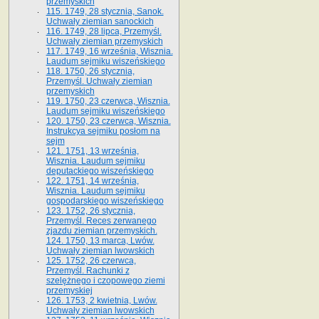
przemyskich
115. 1749, 28 stycznia, Sanok.
Uchwały ziemian sanockich
116. 1749, 28 lipca, Przemyśl.
Uchwały ziemian przemyskich
117. 1749, 16 września, Wisznia.
Laudum sejmiku wiszeńskiego
118. 1750, 26 stycznia,
Przemyśl. Uchwały ziemian
przemyskich
119. 1750, 23 czerwca, Wisznia.
Laudum sejmiku wiszeńskiego
120. 1750, 23 czerwca, Wisznia.
Instrukcya sejmiku posłom na
sejm
121. 1751, 13 września,
Wisznia. Laudum sejmiku
deputackiego wiszeńskiego
122. 1751, 14 września,
Wisznia. Laudum sejmiku
gospodarskiego wiszeńskiego
123. 1752, 26 stycznia,
Przemyśl. Reces zerwanego
zjazdu ziemian przemyskich.
124. 1750, 13 marca, Lwów.
Uchwały ziemian lwowskich
125. 1752, 26 czerwca,
Przemyśl. Rachunki z
szelężnego i czopowego ziemi
przemyskiej
126. 1753, 2 kwietnia, Lwów.
Uchwały ziemian lwowskich