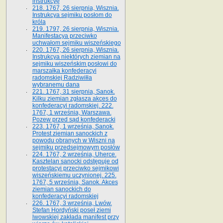
instrukcyę
218. 1767, 26 sierpnia, Wisznia.
Instrukcya sejmiku posłom do
króla
219. 1797, 26 sierpnia, Wisznia.
Manifestacya przeciwko
uchwałom sejmiku wiszeńskiego
220. 1767, 26 sierpnia, Wisznia.
Instrukcya niektórych ziemian na
sejmiku wiszeńskim posłowi do
marszałka konfe­deracyi
radomskiej Radziwiłła
wybranemu dana
221. 1767, 31 sierpnia, Sanok.
Kilku ziemian zgłasza akces do
konfederacyi radomskiej. 222.
1767, 1 września, Warszawa.
Pozew przed sąd konfederacki
223. 1767, 1 września, Sanok.
Protest ziemian sanockich z
powodu obranych w Wiszni na
sejmiku przedsejmo­wym posłów
224. 1767, 2 września, Uherce.
Kasztelan sanocki odstępuje od
protestacyi przeciwko sejmikowi
wiszeńskiemu uczynionej. 225.
1767, 5 września, Sanok. Akces
ziemian sanockich do
konfederacyi radomskiej
226. 1767, 3 września, Lwów.
Stefan Hordyński poseł ziemi
lwowskiej zakłada manifest przy