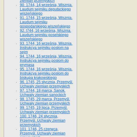
ziemian przemyskich
90. 1744, 14 września, Wisznia.
Laudum sejmiku deputackiego
wiszeńskiego
91. 1744, 15 września, Wisznia.
Laudum sejmiku
gospodarskiego wiszeńskiego
92. l744, 16 września, Wisznia.
Laudum sejmiku poselskiego
wiszeńskiego
93. 1744, 16 września, Wisznia.
Instrukcya sejmiku posłom na
sejm
94. 1744, 16 września, Wisznia.
Instrukcya sejmiku posłom do
prymasa
95. 1744, 16 września, Wisznia.
Instrukcya sejmiku posłom do
biskupa krakowskiego
96. 1745, 25 stycznia, Przemyśl.
Uchwały ziemian przemyskich
97. 1744, 18 marca, Sanok.
Uchwały ziemian sanockich
98. 1745, 29 marca, Przemyśl.
Uchwały ziemian przemyskich
99. 1745, 19 lipca, Przemyśl.
Uchwały ziemian przemyskich
100. 1746, 24 stycznia,
Przemyśl. Uchwały ziemian
przemyskich
101. 1746, 25 czerwca,
Przemyśl. Uchwały ziemian