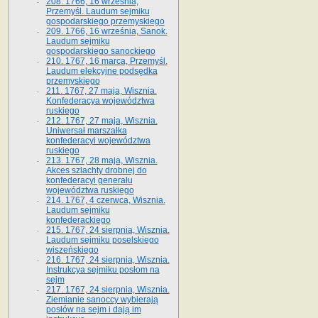
208. 1766, 16 września,
Przemyśl. Laudum sejmiku
gospodarskiego przemyskiego
209. 1766, 16 września, Sanok.
Laudum sejmiku
gospodarskiego sanockiego
210. 1767, 16 marca, Przemyśl.
Laudum elekcyjne podsędka
przemyskiego
211. 1767, 27 maja, Wisznia.
Konfederacya województwa
ruskiego
212. 1767, 27 maja, Wisznia.
Uniwersał marszałka
konfederacyi województwa
ruskiego
213. 1767, 28 maja, Wisznia.
Akces szlachty drobnej do
konfederacyi generału
województwa ruskiego
214. 1767, 4 czerwca, Wisznia.
Laudum sejmiku
konfederackiego
215. 1767, 24 sierpnia, Wisznia.
Laudum sejmiku poselskiego
wiszeńskiego
216. 1767, 24 sierpnia, Wisznia.
Instrukcya sejmiku posłom na
sejm
217. 1767, 24 sierpnia, Wisznia.
Ziemianie sanoccy wybierają
posłów na sejm i dają im