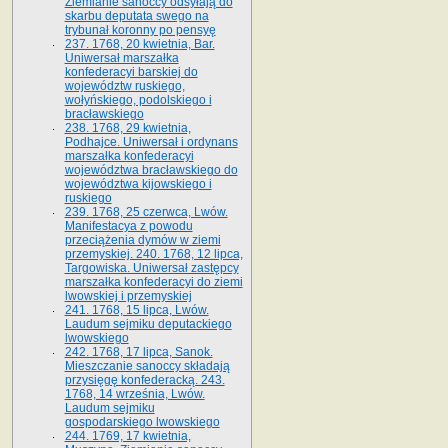
Ziemianie sanoccy odsyłają do
skarbu deputata swego na
trybunał koronny po pensyę
237. 1768, 20 kwietnia, Bar.
Uniwersał marszałka
konfederacyi barskiej do
województw ruskiego,
wołyńskiego, podolskiego i
bracławskiego
238. 1768, 29 kwietnia,
Podhajce. Uniwersał i ordynans
marszałka konfederacyi
województwa bracławskiego do
wo­jewództwa kijowskiego i
ruskiego
239. 1768, 25 czerwca, Lwów.
Manifestacya z powodu
przeciążenia dymów w ziemi
przemyskiej. 240. 1768, 12 lipca,
Targowiska. Uniwersał zastępcy
marszałka konfederacyi do ziemi
lwowskiej i przemyskiej
241. 1768, 15 lipca, Lwów.
Laudum sejmiku deputackiego
lwowskiego
242. 1768, 17 lipca, Sanok.
Mieszczanie sanoccy składają
przysięgę konfederacką. 243.
1768, 14 września, Lwów.
Laudum sejmiku
gospodarskiego lwowskiego
244. 1769, 17 kwietnia,