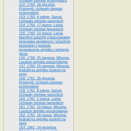
Uchwały ziemian przemyskich
152. 1760, 28 stycznia,
Przemyśl. Uchwały ziemian
przemyskich
153. 1760, 4 lutego, Sanok.
Uchwała ziemian sanockich
154. 1760, 17 marca, Lwów.
Uchwały ziemian lwowskich
155. 1760, 22 marca, Lwów.
Manifest szlachty żydaczowskiej
przeciwko senatorom i szlachcie
lwowskiej z po­wodu
pogwałcenia sejmiku i wolnego
głosu
156. 1760, 25 sierpnia, Wisznia.
Laudum sejmiku wiszeńskiego
157. 1760, 25 sierpnia, Wisznia.
Instrukcya sejmiku posłom na
sejm
158. 1761, 26 stycznia,
Przemyśl. Uchwały ziemian
przemyskich
159. 1761, 9 lutego, Sanok.
Uchwały ziemian sanockich
160. 1761, 2 marca, Lwów.
Uchwały ziemian lwowskich
161. 1761, 16 marca, Wisznia.
Laudum sejmiku wiszeńskiego
162. 1761, 16 marca, Wisznia.
Instrukcya sejmiku posłom na
sejm
163. 1861, 14 września,