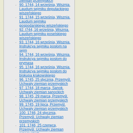
ziemian przemyskich
90. 1744, 14 września, Wisznia.
Laudum sejmiku deputackiego
wiszeńskiego
91. 1744, 15 września, Wisznia.
Laudum sejmiku
gospodarskiego wiszeńskiego
92. l744, 16 września, Wisznia.
Laudum sejmiku poselskiego
wiszeńskiego
93. 1744, 16 września, Wisznia.
Instrukcya sejmiku posłom na
sejm
94. 1744, 16 września, Wisznia.
Instrukcya sejmiku posłom do
prymasa
95. 1744, 16 września, Wisznia.
Instrukcya sejmiku posłom do
biskupa krakowskiego
96. 1745, 25 stycznia, Przemyśl.
Uchwały ziemian przemyskich
97. 1744, 18 marca, Sanok.
Uchwały ziemian sanockich
98. 1745, 29 marca, Przemyśl.
Uchwały ziemian przemyskich
99. 1745, 19 lipca, Przemyśl.
Uchwały ziemian przemyskich
100. 1746, 24 stycznia,
Przemyśl. Uchwały ziemian
przemyskich
101. 1746, 25 czerwca,
Przemyśl. Uchwały ziemian