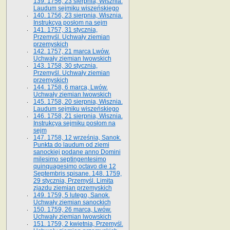
139. 1756, 23 sierpnia, Wisznia.
Laudum sejmiku wiszeńskiego
140. 1756, 23 sierpnia, Wisznia.
Instrukcya posłom na sejm
141. 1757, 31 stycznia,
Przemyśl. Uchwały ziemian
przemyskich
142. 1757, 21 marca Lwów.
Uchwały ziemian lwowskich
143. 1758, 30 stycznia,
Przemyśl. Uchwały ziemian
przemyskich
144. 1758, 6 marca, Lwów.
Uchwały ziemian lwowskich
145. 1758, 20 sierpnia, Wisznia.
Laudum sejmiku wiszeńskiego
146. 1758, 21 sierpnia, Wisznia.
Instrukcya sejmiku posłom na
sejm
147. 1758, 12 września, Sanok.
Punkta do laudum od ziemi
sanockiej podane anno Domini
milesimo septingentesimo
quinquagesimo octavo die 12
Septembris spisane. 148. 1759,
29 stycznia, Przemyśl. Limita
zjazdu ziemian przemyskich
149. 1759, 5 lutego, Sanok.
Uchwały ziemian sanockich
150. 1759, 26 marca, Lwów.
Uchwały ziemian lwowskich
151. 1759, 2 kwietnia, Przemyśl.