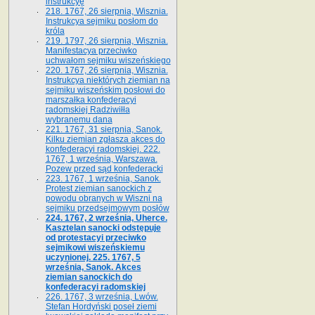
instrukcyę
218. 1767, 26 sierpnia, Wisznia.
Instrukcya sejmiku posłom do
króla
219. 1797, 26 sierpnia, Wisznia.
Manifestacya przeciwko
uchwałom sejmiku wiszeńskiego
220. 1767, 26 sierpnia, Wisznia.
Instrukcya niektórych ziemian na
sejmiku wiszeńskim posłowi do
marszałka konfe­deracyi
radomskiej Radziwiłła
wybranemu dana
221. 1767, 31 sierpnia, Sanok.
Kilku ziemian zgłasza akces do
konfederacyi radomskiej. 222.
1767, 1 września, Warszawa.
Pozew przed sąd konfederacki
223. 1767, 1 września, Sanok.
Protest ziemian sanockich z
powodu obranych w Wiszni na
sejmiku przedsejmo­wym posłów
224. 1767, 2 września, Uherce.
Kasztelan sanocki odstępuje
od protestacyi przeciwko
sejmikowi wiszeńskiemu
uczynionej. 225. 1767, 5
września, Sanok. Akces
ziemian sanockich do
konfederacyi radomskiej
226. 1767, 3 września, Lwów.
Stefan Hordyński poseł ziemi