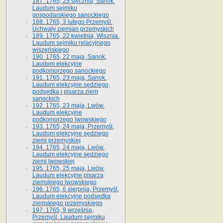
187. 1765, 25 stycznia, Sanok.
Laudum sejmiku
gospodarskiego sanockiego
188. 1765, 3 lutego Przemyśl.
Uchwały ziemian przemyskich
189. 1765, 22 kwietnia, Wisznia.
Laudum sejmiku relacyjnego
wiszeńskiego
190. 1765, 22 maja, Sanok.
Laudum elekcyjne
podkomorzego sanockiego
191. 1765, 23 maja, Sanok.
Laudum elekcyjne sędziego,
podsędka i pisarza ziem
sanockich
192. 1765, 23 maja, Lwów.
Laudum elekcyjne
podkomorzego lwowskiego
193. 1765, 24 maja, Przemyśl.
Laudum elekcyjne sędziego
ziemi przemyskiej
194. 1765, 24 maja, Lwów.
Laudum elekcyjne sędziego
ziemi lwowskiej
195. 1765, 25 maja, Lwów.
Laudum elekcyjne pisarza
ziemskiego lwowskiego
196. 1765, 6 sierpnia, Przemyśl.
Laudum elekcyjne podsędka
ziemskiego przemyskiego
197. 1765, 9 września,
Przemyśl. Laudum sejmiku