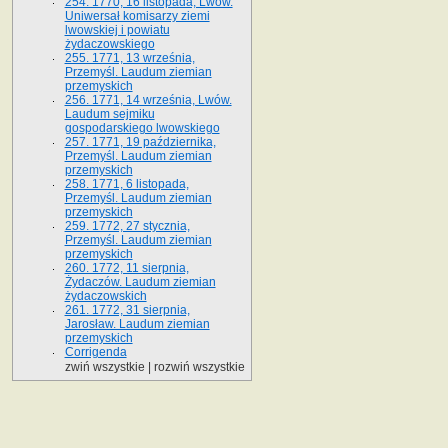
254. 1770, 16 listopada, Lwów.
Uniwersał komisarzy ziemi
lwowskiej i powiatu
żydaczowskiego
255. 1771, 13 września,
Przemyśl. Laudum ziemian
przemyskich
256. 1771, 14 września, Lwów.
Laudum sejmiku
gospodarskiego lwowskiego
257. 1771, 19 października,
Przemyśl. Laudum ziemian
przemyskich
258. 1771, 6 listopada,
Przemyśl. Laudum ziemian
przemyskich
259. 1772, 27 stycznia,
Przemyśl. Laudum ziemian
przemyskich
260. 1772, 11 sierpnia,
Żydaczów. Laudum ziemian
żydaczowskich
261. 1772, 31 sierpnia,
Jarosław. Laudum ziemian
przemyskich
Corrigenda
zwiń wszystkie
|
rozwiń wszystkie