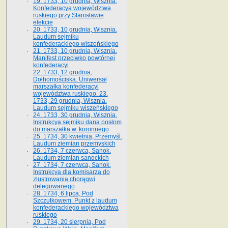
19. 1733, 10 grudnia, Wisznia.
Konfederacya województwa
ruskiego przy Stanisławie
elekcie
20. 1733, 10 grudnia, Wisznia.
Laudum sejmiku
konfederackiego wiszeńskiego
21. 1733, 10 grudnia, Wisznia.
Manifest przeciwko powtórnej
konfederacyi
22. 1733, 12 grudnia,
Dołhomościska. Uniwersał
marszałka konfederacyi
województwa ruskiego. 23.
1733, 29 grudnia, Wisznia.
Laudum sejmiku wiszeńskiego
24. 1733, 30 grudnia, Wisznia.
Instrukcya sejmiku dana posłom
do marszałka w. koronnego
25. 1734, 30 kwietnia, Przemyśl.
Laudum ziemian przemyskich
26. 1734, 7 czerwca, Sanok.
Laudum ziemian sanockich
27. 1734, 7 czerwca, Sanok.
Instrukcya dla komisarza do
zlustrowania chorągwi
delegowanego
28. 1734, 6 lipca, Pod
Szczutkowem. Punkt z laudum
konfederackiego województwa
ruskiego
29. 1734, 20 sierpnia, Pod