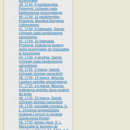
przemyskiej
39. 1734, 9 października,
Przemyśl. Uchwały sądu
kapturowego przemyskiego
40. 1734, 11 października,
Przemyśl. Manifest Bazylego
Ustrzyckiego
41. 1734, 5 listopada, Sanok.
Uchwały sądu kapturowego
sanockiego
42. 1734, 10 listopada,
Przemyśl. Instrukcya posłom
ziemi przemyskiej do marszałka
w. koronnego
44. 1734, 4 grudnia, Sanok.
Uchwały sądu kapturowego
sanockiego
45. 1735, 3 marca, Sanok.
Uchwały ziemian sanockich
46. 1735, 14 marca, Wisznia.
Laudum sejmiku wiszeńskiego
47. 1735, 14 marca, Wisznia.
Instrukcya sejmiku dana posłom
do króla
48. 1735, 22 marca, Sanok.
Uchwały ziemian sanockich
49. 1735, początek czerwca, S.
L. Życzenia województwa
ruskiego i innych w sprawie
uspokojenia Rzptej
50. 1735, koniec lipca, S. L.
Marszałek w. koronny do