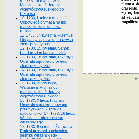
9. 1733, 26 marca, Wisznia.
Marszałek konfederacyi
województwa ruskiego do
Prymasa
10. 1733, koniec marca, s. 1.
Odpowiedź prymasa na list
marszałka województwa
ruskiego
11. 1733, 14 kwietnia, Przemyśl.
Ordynacya sądów kapturowych
ziemi przemyskiej
12. 1733, 15 kwietnia, Sanok.
Laudum ziemian sanockich
13. 1733, 18 kwietnia, Przemyśl.
Uchwała sądu kapturowego
ziemi przemyskiej
14. 1733, 18 kwietnia, Przemyśl.
Uchwała sądu kapturowego
ziemi przemyskiej
«
15. 1733, 22 czerwca,
Warszawa. Prymas do
marszałka konfederacyi
województwa ruskiego
16. 1733, 3 lipca, Przemyśl.
Uchwała sądu kapturowego
przemyskiego w sprawie
sądownictwa. 17. 1733, 16 lipca,
Wisznia. Laudum sejmiku
wiszeńskiego
18. 1733, 9 sierpnia, Żydaczów.
Protest przeciwko uchwałom
sejmiku wiszeńskiego