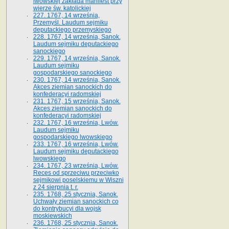
lwowskiej zakłada manifest przy
wierze św. ka­tolickiej
227. 1767, 14 września,
Przemyśl. Laudum sejmiku
deputackiego przemyskiego
228. 1767, 14 września, Sanok.
Laudum sejmiku deputackiego
sanockiego
229. 1767, 14 września, Sanok.
Laudum sejmiku
gospodarskiego sanockiego
230. 1767, 14 września, Sanok.
Akces ziemian sanockich do
konfederacyi radomskiej
231. 1767, 15 września, Sanok.
Akces ziemian sanockich do
konfederacyi radomskiej
232. 1767, 16 września, Lwów.
Laudum sejmiku
gospodarskiego lwowskiego
233. 1767, 16 września, Lwów.
Laudum sejmiku deputackiego
lwowskiego
234. 1767, 23 września, Lwów.
Reces od sprzeciwu przeciwko
sejmikowi poselskiemu w Wiszni
z 24 sierpnia t. r.
235. 1768, 25 stycznia, Sanok.
Uchwały ziemian sanockich co
do kontrybucyi dla wojsk
moskiewskich
236. 1768, 25 stycznia, Sanok.