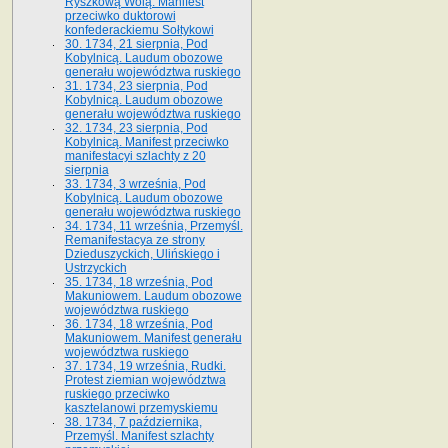
Ryszkową Wolą. Manifest
przeciwko duktorowi
konfederackiemu Sołtykowi
30. 1734, 21 sierpnia, Pod
Kobylnicą. Laudum obozowe
generału województwa ruskiego
31. 1734, 23 sierpnia, Pod
Kobylnicą. Laudum obozowe
generału województwa ruskiego
32. 1734, 23 sierpnia, Pod
Kobylnicą. Manifest przeciwko
manifestacyi szlachty z 20
sierpnia
33. 1734, 3 września, Pod
Kobylnicą. Laudum obozowe
generału województwa ruskiego
34. 1734, 11 września, Przemyśl.
Remanifestacya ze strony
Dzieduszyckich, Ulińskiego i
Ustrzyckich
35. 1734, 18 września, Pod
Makuniowem. Laudum obozowe
województwa ruskiego
36. 1734, 18 września, Pod
Makuniowem. Manifest generału
województwa ruskiego
37. 1734, 19 września, Rudki.
Protest ziemian województwa
ruskiego przeciwko
kasztelanowi przemyskiemu
38. 1734, 7 października,
Przemyśl. Manifest szlachty