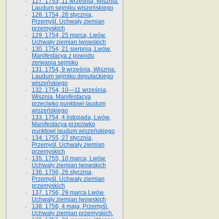
127. 1753, 11 września, Wisznia.
Laudum sejmiku wiszeńskiego
128. 1754, 28 stycznia,
Przemyśl. Uchwały ziemian
przemyskich
129. 1754, 25 marca, Lwów.
Uchwały ziemian lwowskich
130. 1754, 21 sierpnia, Lwów.
Manifestacya z powodu
zerwania sejmiku
131. 1754, 9 września, Wisznia.
Laudum sejmiku deputackiego
wiszeńskiego
132. 1754, 10—11 września,
Wisznia. Manifestacya
przeciwko punktowi laudum
wiszeńskiego
133. 1754, 4 listopada, Lwów.
Manifestacya przeciwko
punktowi laudum wiszeńskiego
134. 1755, 27 stycznia,
Przemyśl. Uchwały ziemian
przemyskich
135. 1755, 10 marca, Lwów.
Uchwały ziemian lwowskich
136. 1756, 26 stycznia,
Przemyśl. Uchwały ziemian
przemyskich
137. 1756, 29 marca Lwów.
Uchwały ziemian lwowskich
138. 1756, 4 maja, Przemyśl.
Uchwały ziemian przemyskich.