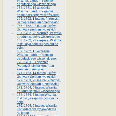
Wisznia. Laudum sejmiku
deputackiego wiszeńskiego
164. 1761, 15 września,
Wisznia. Laudum sejmiku
gospodarskiego wiszeńskiego
165. 1762, 1 lutego, Przemyśl.
Uchwały ziemian przemyskich
166. 1762, 22 marca, Lwów.
Uchwały ziemian lwowskich
167. 1762, 23 sierpnia, Wisznia.
Laudum sejmiku wiszeńskiego
168. 1762, 23 sierpnia, Wisznia.
Instrukcya sejmiku posłom na
sejm
169. 1762, 13 września,
Wisznia. Laudum sejmiku
deputackiego wiszeńskiego.
170. 1763, 31 stycznia,
Przemyśl. Limita kongresu
ziemian przemyskich
171. 1763, 14 marca, Lwów.
Uchwały ziemian lwowskich
172. 1763, 28 marca, Przemyśl.
Uchwały ziemian przemyskich
173. 1764, 6 lutego, Wisznia.
Laudum sejmiku wiszeńskiego
174. 1764, 6 lutego Wisznia.
Instrukcya sejmiku posłom na
sejm
175. 1764, 6 lutego, Wisznia.
Konfederacya województwa
ruskiego