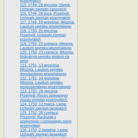
przemyskich
115. 1749, 28 stycznia, Sanok.
Uchwały ziemian sanockich
116. 1749, 28 lipca, Przemyśl.
Uchwały ziemian przemyskich
117. 1749, 16 września, Wisznia.
Laudum sejmiku wiszeńskiego
118. 1750, 26 stycznia,
Przemyśl. Uchwały ziemian
przemyskich
119. 1750, 23 czerwca, Wisznia.
Laudum sejmiku wiszeńskiego
120. 1750, 23 czerwca, Wisznia.
Instrukcya sejmiku posłom na
sejm
121. 1751, 13 września,
Wisznia. Laudum sejmiku
deputackiego wiszeńskiego
122. 1751, 14 września,
Wisznia. Laudum sejmiku
gospodarskiego wiszeńskiego
123. 1752, 26 stycznia,
Przemyśl. Reces zerwanego
zjazdu ziemian przemyskich.
124. 1750, 13 marca, Lwów.
Uchwały ziemian lwowskich
125. 1752, 26 czerwca,
Przemyśl. Rachunki z
szelężnego i czopowego ziemi
przemyskiej
126. 1753, 2 kwietnia, Lwów.
Uchwały ziemian lwowskich