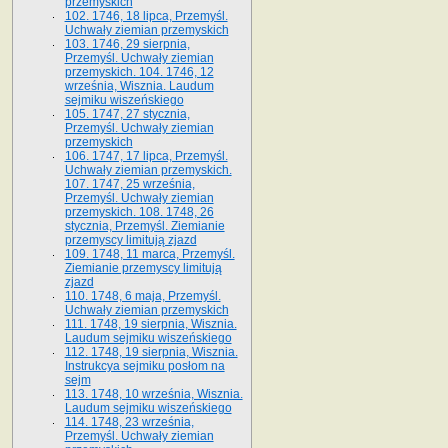
przemyskich
102. 1746, 18 lipca, Przemyśl.
Uchwały ziemian przemyskich
103. 1746, 29 sierpnia,
Przemyśl. Uchwały ziemian
przemyskich. 104. 1746, 12
września, Wisznia. Laudum
sejmiku wiszeńskiego
105. 1747, 27 stycznia,
Przemyśl. Uchwały ziemian
przemyskich
106. 1747, 17 lipca, Przemyśl.
Uchwały ziemian przemyskich.
107. 1747, 25 września,
Przemyśl. Uchwały ziemian
przemyskich. 108. 1748, 26
stycznia, Przemyśl. Ziemianie
przemyscy limitują zjazd
109. 1748, 11 marca, Przemyśl.
Ziemianie przemyscy limitują
zjazd
110. 1748, 6 maja, Przemyśl.
Uchwały ziemian przemyskich
111. 1748, 19 sierpnia, Wisznia.
Laudum sejmiku wiszeńskiego
112. 1748, 19 sierpnia, Wisznia.
Instrukcya sejmiku posłom na
sejm
113. 1748, 10 września, Wisznia.
Laudum sejmiku wiszeńskiego
114. 1748, 23 września,
Przemyśl. Uchwały ziemian