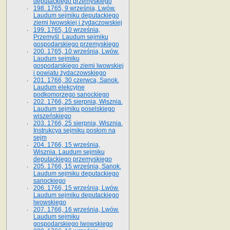
deputackiego przemyskiego
198. 1765, 9 września, Lwów.
Laudum sejmiku deputackiego
ziemi lwowskiej i żydaczowskiej
199. 1765, 10 września,
Przemyśl. Laudum sejmiku
gospodarskiego przemyskiego
200. 1765, 10 września, Lwów.
Laudum sejmiku
gospodarskiego ziemi lwowskiej
i powiatu żydaczowskiego
201. 1766, 30 czerwca, Sanok.
Laudum elekcyjne
podkomorzego sanockiego
202. 1766, 25 sierpnia, Wisznia.
Laudum sejmiku poselskiego
wiszeńskiego
203. 1766, 25 sierpnia, Wisznia.
Instrukcya sejmiku posłom na
sejm
204. 1766, 15 września,
Wisznia. Laudum sejmiku
deputackiego przemyskiego
205. 1766, 15 września, Sanok.
Laudum sejmiku deputackiego
sanockiego
206. 1766, 15 września, Lwów.
Laudum sejmiku deputackiego
lwowskiego
207. 1766, 16 września, Lwów.
Laudum sejmiku
gospodarskiego lwowskiego