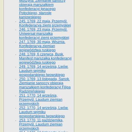
Muszyna. Ziemianie sanoccy
obierają marszałkiem
konfederacyi Ignacego
Potockiego, starostę
kaniowskiego
245. 1769, 22 maja, Przemyśl.
Konfederacya ziemi przemyskiej
246. 1769, 23 maja, Przemyśl.
Uniwersał marszałka
konfederacyi ziemi przemyskiej
247. 1769, 30 maja, Wisznia.
Konfederacya ziemian
województwa ruskiego
248. 1769, 6 czerwca, Busk.
Manifest marszałka konfederacyi
województwa ruskiego
249. 1769, 14 września, Lwów.
Laudum sejmiku
gospodarskiego lwowskiego
250. 1769, 13 listopada, Sanok.
Ziemianie sanoccy obierają
marszałkiem konfederacyi Filipa
Radzimińskiego
251. 1770, 14 września,
Przemyśl. Laudum ziemian
przemyskich
252. 1770, 14 września, Lwów.
Laudum sejmiku
gospodarskiego lwowskiego
253. 1770, 11 października,
Przemyśl. Laudum ziemian
przemyskich