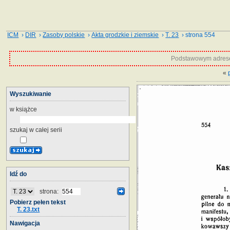
ICM
›
DIR
›
Zasoby polskie
›
Akta grodzkie i ziemskie
›
T. 23
› strona 554
Podstawowym adrese
«
Wyszukiwanie
w książce
szukaj w całej serii
Idź do
strona:
Pobierz pełen tekst
T. 23.txt
Nawigacja