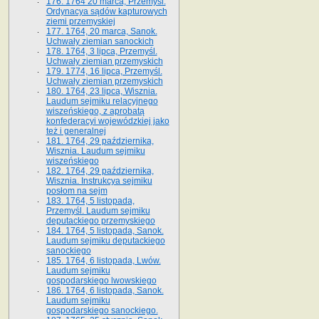
176. 1764 20 marca, Przemyśl.
Ordynacya sądów kapturowych
ziemi przemyskiej
177. 1764, 20 marca, Sanok.
Uchwały ziemian sanockich
178. 1764, 3 lipca, Przemyśl.
Uchwały ziemian przemyskich
179. 1774, 16 lipca, Przemyśl.
Uchwały ziemian przemyskich
180. 1764, 23 lipca, Wisznia.
Laudum sejmiku relacyjnego
wiszeńskiego, z aprobatą
konfederacyi wojewódzkiej jako
też i generalnej
181. 1764, 29 października,
Wisznia. Laudum sejmiku
wiszeńskiego
182. 1764, 29 października,
Wisznia. Instrukcya sejmiku
posłom na sejm
183. 1764, 5 listopada,
Przemyśl. Laudum sejmiku
deputackiego przemyskiego
184. 1764, 5 listopada, Sanok.
Laudum sejmiku deputackiego
sanockiego
185. 1764, 6 listopada, Lwów.
Laudum sejmiku
gospodarskiego lwowskiego
186. 1764, 6 listopada, Sanok.
Laudum sejmiku
gospodarskiego sanockiego.