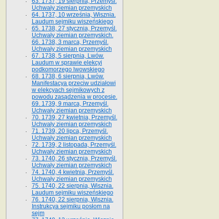
63. 1737, 19 sierpnia, Przemyśl.
Uchwały ziemian przemyskich
64. 1737, 10 września, Wisznia.
Laudum sejmiku wiszeńskiego
65. 1738, 27 stycznia, Przemyśl.
Uchwały ziemian przemyskich­­.
66. 1738, 3 marca, Przemyśl.
Uchwały ziemian przemyskich­
67. 1738, 5 sierpnia, Lwów.
Laudum w sprawie elekcyi
podkomorzego lwowskiego
68. 1738, 6 sierpnia, Lwów.
Manifestacya przeciw udziałowi
w elekcyach sejmikowych z
powodu zasądzenia w procesie.
69. 1739, 9 marca, Przemyśl.
Uchwały ziemian przemyskich
70. 1739, 27 kwietnia, Przemyśl.
Uchwały ziemian przemyskich
71. 1739, 20 lipca, Przemyśl.
Uchwały ziemian przemyskich
72. 1739, 2 listopada, Przemyśl.
Uchwały ziemian przemyskich
73. 1740, 26 stycznia, Przemyśl.
Uchwały ziemian przemyskich
74. 1740, 4 kwietnia, Przemyśl.
Uchwały ziemian przemyskich
75. 1740, 22 sierpnia, Wisznia.
Laudum sejmiku wiszeńskiego
76. 1740, 22 sierpnia, Wisznia.
Instrukcya sejmiku posłom na
sejm