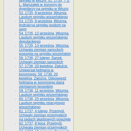
sejmiku w Wiszni. 51. 1735, ? S.
L. Marszałek w. koronny do
dygnitarzy na sejmiku w Wiszni
52. 1735, 9 września, Wisznia.
Laudum sejmiku wiszeńskiego
53. 1735, 9 września, Wisznia.
Instrukcya sejmiku posłom na
sejm
54. 1735, 12 września, Wisznia.
Laudum sejmiku wiszeńskiego
deputackiego
55. 1735, 13 września, Wisznia.
Uchwała ziemian sanockich
powzięta na sejmiku wiszeńskim
56. 1736, 27 lutego, Sanok.
Uchwały ziemian sanockich
57. 1736, 20 kwietnia, Załoźce.
Uniwersał hetmana w.
koronnego. 58. 1736. 20
kwietnia, Załoźce. Odpowiedź
hetmana w. koronnego dana
ziemianom lwowskim
59. 1736, 11 września, Wisznia.
Laudum sejmiku wiszeńskiego
60. 1736, 25 września, Wisznia.
Laudum sejmiku relacyjnego
wiszeńskiego
61. 1737, 4 lutego, Przemyśl.
Uchwały ziemian przemyskich
na sądach skarbowych powzięte
62. 1737, 8 lipca, Przemyśl.
Uchwała ziemian przemyskich