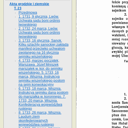
Akta grodzkie i ziemskie
T. 23
Przedmowa
1. 1731, 9 stycznia, Lwów.
Uchwała sądu boni ordinis
lwowskiego
2. 1732, 24 marca, Lwów.
Uchwała sądu boni ordinis
lwowskiego
3. 1733, 16 stycznia, Sanok.
Kilku szlachty sanockiej zakłada
manifest przeciwko uchwałom
zwołanego na 16 stycz­nia
sejmiku wiszeńskiego
4. 1733, marzec początek,
Warszawa. Józef Mniszek
marszałek w. kor. do sejmiku
wiszeńskiego. 5. 1733, 16
marca, Wisznia. Instrukcya
sejmiku wiszeńskiego posłom
na sejm konwokacyjny
6. 1733, 18 marca, Wisznia.
Instrukcya sejmiku dana posłom
do marszałka w. koronnego. 7.
1733, 20 marca, Wisznia.
Konfederacya województwa
ruskiego
8. 1733, 26 marca, Wisznia.
Laudum ziem
skonfederowanych
województwa ruskiego