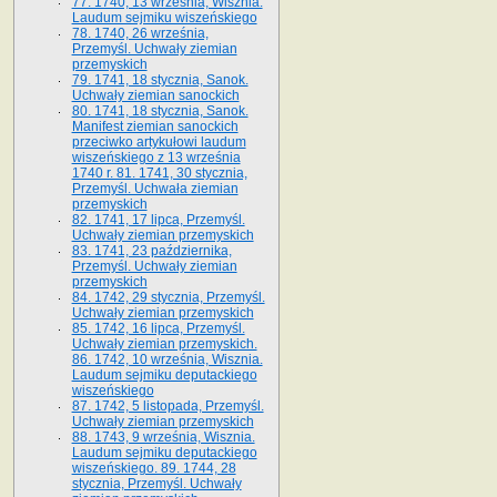
77. 1740, 13 września, Wisznia.
Laudum sejmiku wiszeńskiego
78. 1740, 26 września,
Przemyśl. Uchwały ziemian
przemyskich
79. 1741, 18 stycznia, Sanok.
Uchwały ziemian sanockich
80. 1741, 18 stycznia, Sanok.
Manifest ziemian sanockich
przeciwko artykułowi laudum
wiszeńskiego z 13 wrze­śnia
1740 r. 81. 1741, 30 stycznia,
Przemyśl. Uchwała ziemian
przemyskich
82. 1741, 17 lipca, Przemyśl.
Uchwały ziemian przemyskich
83. 1741, 23 października,
Przemyśl. Uchwały ziemian
przemyskich
84. 1742, 29 stycznia, Przemyśl.
Uchwały ziemian przemyskich
85. 1742, 16 lipca, Przemyśl.
Uchwały ziemian przemyskich.
86. 1742, 10 września, Wisznia.
Laudum sejmiku deputackiego
wiszeńskiego
87. 1742, 5 listopada, Przemyśl.
Uchwały ziemian przemyskich
88. 1743, 9 września, Wisznia.
Laudum sejmiku deputackiego
wiszeńskiego. 89. 1744, 28
stycznia, Przemyśl. Uchwały