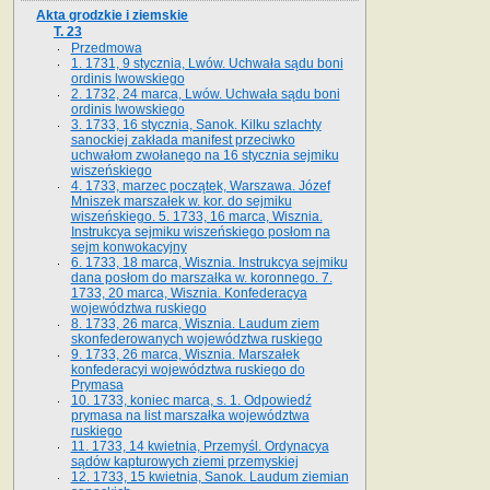
Akta grodzkie i ziemskie
T. 23
Przedmowa
1. 1731, 9 stycznia, Lwów. Uchwała sądu boni
ordinis lwowskiego
2. 1732, 24 marca, Lwów. Uchwała sądu boni
ordinis lwowskiego
3. 1733, 16 stycznia, Sanok. Kilku szlachty
sanockiej zakłada manifest przeciwko
uchwałom zwołanego na 16 stycz­nia sejmiku
wiszeńskiego
4. 1733, marzec początek, Warszawa. Józef
Mniszek marszałek w. kor. do sejmiku
wiszeńskiego. 5. 1733, 16 marca, Wisznia.
Instrukcya sejmiku wiszeńskiego posłom na
sejm konwokacyjny
6. 1733, 18 marca, Wisznia. Instrukcya sejmiku
dana posłom do marszałka w. koronnego. 7.
1733, 20 marca, Wisznia. Konfederacya
województwa ruskiego
8. 1733, 26 marca, Wisznia. Laudum ziem
skonfederowanych województwa ruskiego
9. 1733, 26 marca, Wisznia. Marszałek
konfederacyi województwa ruskiego do
Prymasa
10. 1733, koniec marca, s. 1. Odpowiedź
prymasa na list marszałka województwa
ruskiego
11. 1733, 14 kwietnia, Przemyśl. Ordynacya
sądów kapturowych ziemi przemyskiej
12. 1733, 15 kwietnia, Sanok. Laudum ziemian