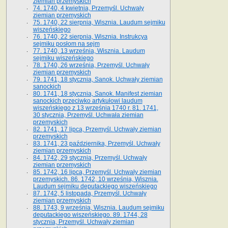
ziemian przemyskich
74. 1740, 4 kwietnia, Przemyśl. Uchwały
ziemian przemyskich
75. 1740, 22 sierpnia, Wisznia. Laudum sejmiku
wiszeńskiego
76. 1740, 22 sierpnia, Wisznia. Instrukcya
sejmiku posłom na sejm
77. 1740, 13 września, Wisznia. Laudum
sejmiku wiszeńskiego
78. 1740, 26 września, Przemyśl. Uchwały
ziemian przemyskich
79. 1741, 18 stycznia, Sanok. Uchwały ziemian
sanockich
80. 1741, 18 stycznia, Sanok. Manifest ziemian
sanockich przeciwko artykułowi laudum
wiszeńskiego z 13 wrze­śnia 1740 r. 81. 1741,
30 stycznia, Przemyśl. Uchwała ziemian
przemyskich
82. 1741, 17 lipca, Przemyśl. Uchwały ziemian
przemyskich
83. 1741, 23 października, Przemyśl. Uchwały
ziemian przemyskich
84. 1742, 29 stycznia, Przemyśl. Uchwały
ziemian przemyskich
85. 1742, 16 lipca, Przemyśl. Uchwały ziemian
przemyskich. 86. 1742, 10 września, Wisznia.
Laudum sejmiku deputackiego wiszeńskiego
87. 1742, 5 listopada, Przemyśl. Uchwały
ziemian przemyskich
88. 1743, 9 września, Wisznia. Laudum sejmiku
deputackiego wiszeńskiego. 89. 1744, 28
stycznia, Przemyśl. Uchwały ziemian