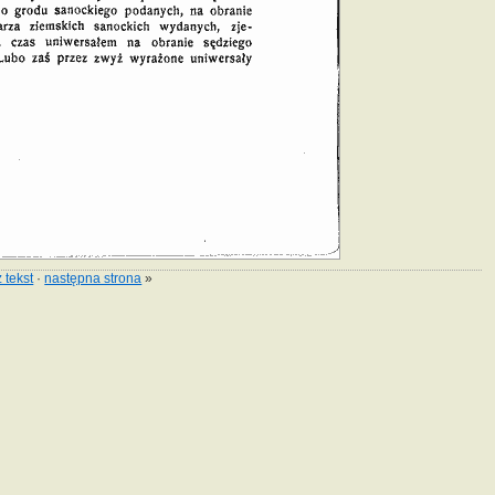
 tekst
·
następna strona
»