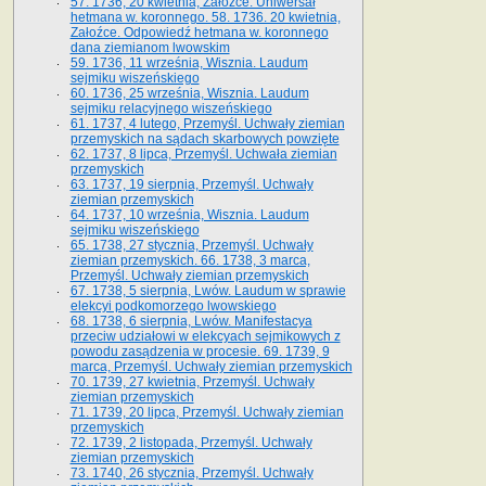
57. 1736, 20 kwietnia, Załoźce. Uniwersał
hetmana w. koronnego. 58. 1736. 20 kwietnia,
Załoźce. Odpowiedź hetmana w. koronnego
dana ziemianom lwowskim
59. 1736, 11 września, Wisznia. Laudum
sejmiku wiszeńskiego
60. 1736, 25 września, Wisznia. Laudum
sejmiku relacyjnego wiszeńskiego
61. 1737, 4 lutego, Przemyśl. Uchwały ziemian
przemyskich na sądach skarbowych powzięte
62. 1737, 8 lipca, Przemyśl. Uchwała ziemian
przemyskich
63. 1737, 19 sierpnia, Przemyśl. Uchwały
ziemian przemyskich
64. 1737, 10 września, Wisznia. Laudum
sejmiku wiszeńskiego
65. 1738, 27 stycznia, Przemyśl. Uchwały
ziemian przemyskich­­. 66. 1738, 3 marca,
Przemyśl. Uchwały ziemian przemyskich­
67. 1738, 5 sierpnia, Lwów. Laudum w sprawie
elekcyi podkomorzego lwowskiego
68. 1738, 6 sierpnia, Lwów. Manifestacya
przeciw udziałowi w elekcyach sejmikowych z
powodu zasądzenia w procesie. 69. 1739, 9
marca, Przemyśl. Uchwały ziemian przemyskich
70. 1739, 27 kwietnia, Przemyśl. Uchwały
ziemian przemyskich
71. 1739, 20 lipca, Przemyśl. Uchwały ziemian
przemyskich
72. 1739, 2 listopada, Przemyśl. Uchwały
ziemian przemyskich
73. 1740, 26 stycznia, Przemyśl. Uchwały