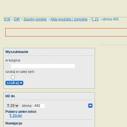
ICM
›
DIR
›
Zasoby polskie
›
Akta grodzkie i ziemskie
›
T. 23
› strona 492
Wyszukiwanie
w książce
szukaj w całej serii
Idź do
strona:
Pobierz pełen tekst
T. 23.txt
Nawigacja