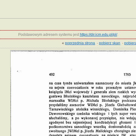
Podstawowym adresem systemu jest
https://dir.icm.edu.pl/pl/
.
«
poprzednia strona
·
pobierz skan
·
pobierz