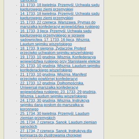
sanockich
13. 1733, 18 kwietnia, Przemyśl. Uchwała sądu
kapturowego ziemi przemyskiej
14. 1733, 18 kwietnia, Przemyśl. Uchwała sądu
kapturowego ziemi przemyskiej
15. 1733, 22 czerwca, Warszawa. Prymas do
marszałka konfederacyi województwa ruskiego
16. 1733, 3 lipca, Przemyśl. Uchwała sądu
kapturowego przemyskiego w sprawie
sądownictwa. 17. 1733, 16 lipca, Wisznia.
Laudum sejmiku wiszeńskiego
18. 1733, 9 sierpnia, Żydaczów. Protest
przeciwko uchwałom sejmiku wiszeńskiego
19. 1733, 10 grudnia, Wisznia. Konfederacya
województwa ruskiego przy Stanisławie elekcie
20. 1733, 10 grudnia, Wisznia. Laudum sejmiku
konfederackiego wiszeńskiego
21. 1733, 10 grudnia, Wisznia. Manifest
przeciwko powtórnej konfederacyi
22. 1733, 12 grudnia, Dołhomościska.
Uniwersał marszałka konfederacyi
województwa ruskiego. 23. 1733, 29 grudnia,
Wisznia. Laudum sejmiku wiszeńskiego
24. 1733, 30 grudnia, Wisznia. Instrukcya
sejmiku dana posłom do marszałka w.
koronnego
25. 1734, 30 kwietnia, Przemyśl. Laudum
ziemian przemyskich
26. 1734, 7 czerwca, Sanok. Laudum ziemian
sanockich
27. 1734, 7 czerwca, Sanok. Instrukcya dla
komisarza do zlustrowania chorągwi