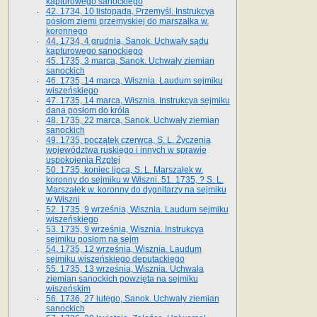
kapturowego sanockiego
42. 1734, 10 listopada, Przemyśl. Instrukcya
posłom ziemi przemyskiej do marszałka w.
koronnego
44. 1734, 4 grudnia, Sanok. Uchwały sądu
kapturowego sanockiego
45. 1735, 3 marca, Sanok. Uchwały ziemian
sanockich
46. 1735, 14 marca, Wisznia. Laudum sejmiku
wiszeńskiego
47. 1735, 14 marca, Wisznia. Instrukcya sejmiku
dana posłom do króla
48. 1735, 22 marca, Sanok. Uchwały ziemian
sanockich
49. 1735, początek czerwca, S. L. Życzenia
województwa ruskiego i innych w sprawie
uspokojenia Rzptej
50. 1735, koniec lipca, S. L. Marszałek w.
koronny do sejmiku w Wiszni. 51. 1735, ? S. L.
Marszałek w. koronny do dygnitarzy na sejmiku
w Wiszni
52. 1735, 9 września, Wisznia. Laudum sejmiku
wiszeńskiego
53. 1735, 9 września, Wisznia. Instrukcya
sejmiku posłom na sejm
54. 1735, 12 września, Wisznia. Laudum
sejmiku wiszeńskiego deputackiego
55. 1735, 13 września, Wisznia. Uchwała
ziemian sanockich powzięta na sejmiku
wiszeńskim
56. 1736, 27 lutego, Sanok. Uchwały ziemian
sanockich