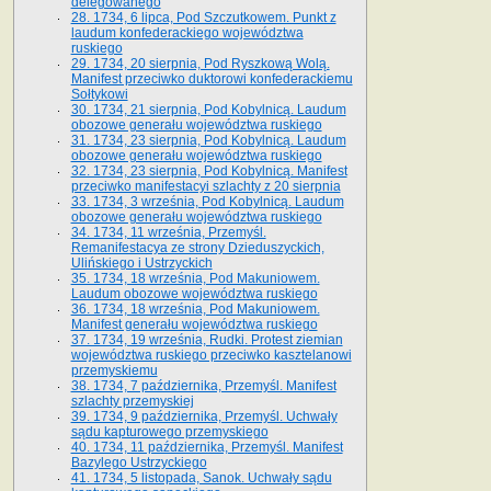
delegowanego
28. 1734, 6 lipca, Pod Szczutkowem. Punkt z
laudum konfederackiego województwa
ruskiego
29. 1734, 20 sierpnia, Pod Ryszkową Wolą.
Manifest przeciwko duktorowi konfederackiemu
Sołtykowi
30. 1734, 21 sierpnia, Pod Kobylnicą. Laudum
obozowe generału województwa ruskiego
31. 1734, 23 sierpnia, Pod Kobylnicą. Laudum
obozowe generału województwa ruskiego
32. 1734, 23 sierpnia, Pod Kobylnicą. Manifest
przeciwko manifestacyi szlachty z 20 sierpnia
33. 1734, 3 września, Pod Kobylnicą. Laudum
obozowe generału województwa ruskiego
34. 1734, 11 września, Przemyśl.
Remanifestacya ze strony Dzieduszyckich,
Ulińskiego i Ustrzyckich
35. 1734, 18 września, Pod Makuniowem.
Laudum obozowe województwa ruskiego
36. 1734, 18 września, Pod Makuniowem.
Manifest generału województwa ruskiego
37. 1734, 19 września, Rudki. Protest ziemian
województwa ruskiego przeciwko kasztelanowi
przemyskiemu
38. 1734, 7 października, Przemyśl. Manifest
szlachty przemyskiej
39. 1734, 9 października, Przemyśl. Uchwały
sądu kapturowego przemyskiego
40. 1734, 11 października, Przemyśl. Manifest
Bazylego Ustrzyckiego
41. 1734, 5 listopada, Sanok. Uchwały sądu