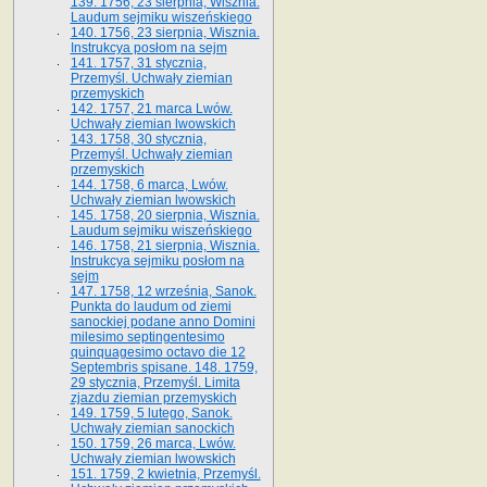
139. 1756, 23 sierpnia, Wisznia.
Laudum sejmiku wiszeńskiego
140. 1756, 23 sierpnia, Wisznia.
Instrukcya posłom na sejm
141. 1757, 31 stycznia,
Przemyśl. Uchwały ziemian
przemyskich
142. 1757, 21 marca Lwów.
Uchwały ziemian lwowskich
143. 1758, 30 stycznia,
Przemyśl. Uchwały ziemian
przemyskich
144. 1758, 6 marca, Lwów.
Uchwały ziemian lwowskich
145. 1758, 20 sierpnia, Wisznia.
Laudum sejmiku wiszeńskiego
146. 1758, 21 sierpnia, Wisznia.
Instrukcya sejmiku posłom na
sejm
147. 1758, 12 września, Sanok.
Punkta do laudum od ziemi
sanockiej podane anno Domini
milesimo septingentesimo
quinquagesimo octavo die 12
Septembris spisane. 148. 1759,
29 stycznia, Przemyśl. Limita
zjazdu ziemian przemyskich
149. 1759, 5 lutego, Sanok.
Uchwały ziemian sanockich
150. 1759, 26 marca, Lwów.
Uchwały ziemian lwowskich
151. 1759, 2 kwietnia, Przemyśl.