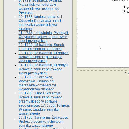
9. 1733, 26 marca, Wisznia.
Marszałek konfederacyi
województwa ruskiego do
Prymasa
10. 1733, koniec marca, s. 1.
Odpowiedź prymasa na list
marszałka województwa
ruskiego
11. 1733, 14 kwietnia, Przemyśl.
Ordynacya sądów kapturowych
ziemi przemyskiej
12. 1733, 15 kwietnia, Sanok.
Laudum ziemian sanockich
13. 1733, 18 kwietnia, Przemyśl.
Uchwała sądu kapturowego
ziemi przemyskiej
14. 1733, 18 kwietnia, Przemyśl.
Uchwała sądu kapturowego
«
ziemi przemyskiej
15. 1733, 22 czerwca,
Warszawa. Prymas do
marszałka konfederacyi
województwa ruskiego
16. 1733, 3 lipca, Przemyśl.
Uchwała sądu kapturowego
przemyskiego w sprawie
sądownictwa. 17. 1733, 16 lipca,
Wisznia. Laudum sejmiku
wiszeńskiego
18. 1733, 9 sierpnia, Żydaczów.
Protest przeciwko uchwałom
sejmiku wiszeńskiego