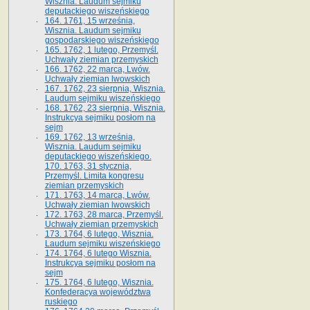
Wisznia. Laudum sejmiku
deputackiego wiszeńskiego
164. 1761, 15 września,
Wisznia. Laudum sejmiku
gospodarskiego wiszeńskiego
165. 1762, 1 lutego, Przemyśl.
Uchwały ziemian przemyskich
166. 1762, 22 marca, Lwów.
Uchwały ziemian lwowskich
167. 1762, 23 sierpnia, Wisznia.
Laudum sejmiku wiszeńskiego
168. 1762, 23 sierpnia, Wisznia.
Instrukcya sejmiku posłom na
sejm
169. 1762, 13 września,
Wisznia. Laudum sejmiku
deputackiego wiszeńskiego.
170. 1763, 31 stycznia,
Przemyśl. Limita kongresu
ziemian przemyskich
171. 1763, 14 marca, Lwów.
Uchwały ziemian lwowskich
172. 1763, 28 marca, Przemyśl.
Uchwały ziemian przemyskich
173. 1764, 6 lutego, Wisznia.
Laudum sejmiku wiszeńskiego
174. 1764, 6 lutego Wisznia.
Instrukcya sejmiku posłom na
sejm
175. 1764, 6 lutego, Wisznia.
Konfederacya województwa
ruskiego