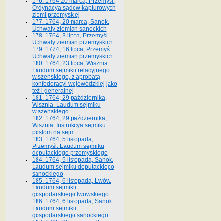
176. 1764 20 marca, Przemyśl.
Ordynacya sądów kapturowych
ziemi przemyskiej
177. 1764, 20 marca, Sanok.
Uchwały ziemian sanockich
178. 1764, 3 lipca, Przemyśl.
Uchwały ziemian przemyskich
179. 1774, 16 lipca, Przemyśl.
Uchwały ziemian przemyskich
180. 1764, 23 lipca, Wisznia.
Laudum sejmiku relacyjnego
wiszeńskiego, z aprobatą
konfederacyi wojewódzkiej jako
też i generalnej
181. 1764, 29 października,
Wisznia. Laudum sejmiku
wiszeńskiego
182. 1764, 29 października,
Wisznia. Instrukcya sejmiku
posłom na sejm
183. 1764, 5 listopada,
Przemyśl. Laudum sejmiku
deputackiego przemyskiego
184. 1764, 5 listopada, Sanok.
Laudum sejmiku deputackiego
sanockiego
185. 1764, 6 listopada, Lwów.
Laudum sejmiku
gospodarskiego lwowskiego
186. 1764, 6 listopada, Sanok.
Laudum sejmiku
gospodarskiego sanockiego.