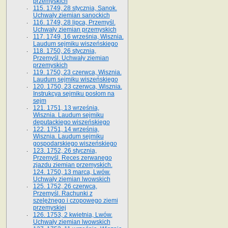
przemyskich
115. 1749, 28 stycznia, Sanok.
Uchwały ziemian sanockich
116. 1749, 28 lipca, Przemyśl.
Uchwały ziemian przemyskich
117. 1749, 16 września, Wisznia.
Laudum sejmiku wiszeńskiego
118. 1750, 26 stycznia,
Przemyśl. Uchwały ziemian
przemyskich
119. 1750, 23 czerwca, Wisznia.
Laudum sejmiku wiszeńskiego
120. 1750, 23 czerwca, Wisznia.
Instrukcya sejmiku posłom na
sejm
121. 1751, 13 września,
Wisznia. Laudum sejmiku
deputackiego wiszeńskiego
122. 1751, 14 września,
Wisznia. Laudum sejmiku
gospodarskiego wiszeńskiego
123. 1752, 26 stycznia,
Przemyśl. Reces zerwanego
zjazdu ziemian przemyskich.
124. 1750, 13 marca, Lwów.
Uchwały ziemian lwowskich
125. 1752, 26 czerwca,
Przemyśl. Rachunki z
szelężnego i czopowego ziemi
przemyskiej
126. 1753, 2 kwietnia, Lwów.
Uchwały ziemian lwowskich