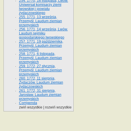
254. 1770, 16 listopada, Lwów.
Uniwersał komisarzy ziemi
lwowskiej i powiatu
żydaczowskiego
255. 1771, 13 września,
Przemyśl. Laudum ziemian
przemyskich
256. 1771, 14 września, Lwów.
Laudum sejmiku
gospodarskiego lwowskiego
257. 1771, 19 października,
Przemyśl. Laudum ziemian
przemyskich
258. 1771, 6 listopada,
Przemyśl. Laudum ziemian
przemyskich
259. 1772, 27 stycznia,
Przemyśl. Laudum ziemian
przemyskich
260. 1772, 11 sierpnia,
Żydaczów. Laudum ziemian
żydaczowskich
261. 1772, 31 sierpnia,
Jarosław. Laudum ziemian
przemyskich
Corrigenda
zwiń wszystkie
|
rozwiń wszystkie