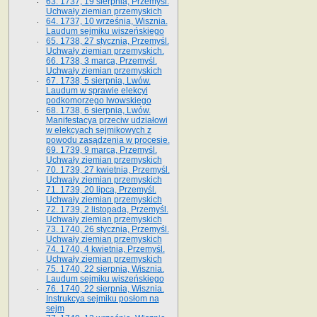
63. 1737, 19 sierpnia, Przemyśl.
Uchwały ziemian przemyskich
64. 1737, 10 września, Wisznia.
Laudum sejmiku wiszeńskiego
65. 1738, 27 stycznia, Przemyśl.
Uchwały ziemian przemyskich­­.
66. 1738, 3 marca, Przemyśl.
Uchwały ziemian przemyskich­
67. 1738, 5 sierpnia, Lwów.
Laudum w sprawie elekcyi
podkomorzego lwowskiego
68. 1738, 6 sierpnia, Lwów.
Manifestacya przeciw udziałowi
w elekcyach sejmikowych z
powodu zasądzenia w procesie.
69. 1739, 9 marca, Przemyśl.
Uchwały ziemian przemyskich
70. 1739, 27 kwietnia, Przemyśl.
Uchwały ziemian przemyskich
71. 1739, 20 lipca, Przemyśl.
Uchwały ziemian przemyskich
72. 1739, 2 listopada, Przemyśl.
Uchwały ziemian przemyskich
73. 1740, 26 stycznia, Przemyśl.
Uchwały ziemian przemyskich
74. 1740, 4 kwietnia, Przemyśl.
Uchwały ziemian przemyskich
75. 1740, 22 sierpnia, Wisznia.
Laudum sejmiku wiszeńskiego
76. 1740, 22 sierpnia, Wisznia.
Instrukcya sejmiku posłom na
sejm