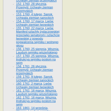
Uchwały ziemian przemyskich
152. 1760, 28 stycznia,
Przemyśl. Uchwały ziemian
przemyskich
153. 1760, 4 lutego, Sanok.
Uchwała ziemian sanockich
154. 1760, 17 marca, Lwów.
Uchwały ziemian lwowskich
155. 1760, 22 marca, Lwów.
Manifest szlachty żydaczowskiej
przeciwko senatorom i szlachcie
lwowskiej z po­wodu
pogwałcenia sejmiku i wolnego
głosu
156. 1760, 25 sierpnia, Wisznia.
Laudum sejmiku wiszeńskiego
157. 1760, 25 sierpnia, Wisznia.
Instrukcya sejmiku posłom na
sejm
158. 1761, 26 stycznia,
Przemyśl. Uchwały ziemian
przemyskich
159. 1761, 9 lutego, Sanok.
Uchwały ziemian sanockich
160. 1761, 2 marca, Lwów.
Uchwały ziemian lwowskich
161. 1761, 16 marca, Wisznia.
Laudum sejmiku wiszeńskiego
162. 1761, 16 marca, Wisznia.
Instrukcya sejmiku posłom na
sejm
163. 1861, 14 września,