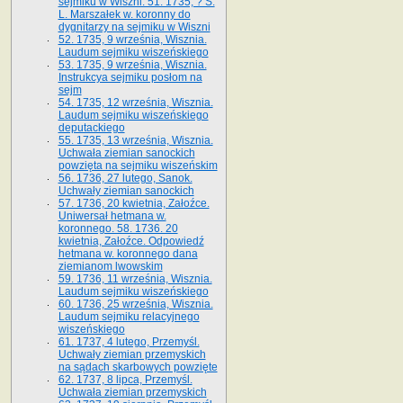
sejmiku w Wiszni. 51. 1735, ? S.
L. Marszałek w. koronny do
dygnitarzy na sejmiku w Wiszni
52. 1735, 9 września, Wisznia.
Laudum sejmiku wiszeńskiego
53. 1735, 9 września, Wisznia.
Instrukcya sejmiku posłom na
sejm
54. 1735, 12 września, Wisznia.
Laudum sejmiku wiszeńskiego
deputackiego
55. 1735, 13 września, Wisznia.
Uchwała ziemian sanockich
powzięta na sejmiku wiszeńskim
56. 1736, 27 lutego, Sanok.
Uchwały ziemian sanockich
57. 1736, 20 kwietnia, Załoźce.
Uniwersał hetmana w.
koronnego. 58. 1736. 20
kwietnia, Załoźce. Odpowiedź
hetmana w. koronnego dana
ziemianom lwowskim
59. 1736, 11 września, Wisznia.
Laudum sejmiku wiszeńskiego
60. 1736, 25 września, Wisznia.
Laudum sejmiku relacyjnego
wiszeńskiego
61. 1737, 4 lutego, Przemyśl.
Uchwały ziemian przemyskich
na sądach skarbowych powzięte
62. 1737, 8 lipca, Przemyśl.
Uchwała ziemian przemyskich