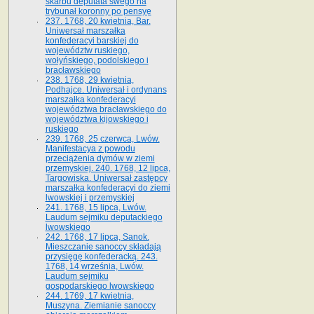
skarbu deputata swego na
trybunał koronny po pensyę
237. 1768, 20 kwietnia, Bar.
Uniwersał marszałka
konfederacyi barskiej do
województw ruskiego,
wołyńskiego, podolskiego i
bracławskiego
238. 1768, 29 kwietnia,
Podhajce. Uniwersał i ordynans
marszałka konfederacyi
województwa bracławskiego do
wo­jewództwa kijowskiego i
ruskiego
239. 1768, 25 czerwca, Lwów.
Manifestacya z powodu
przeciążenia dymów w ziemi
przemyskiej. 240. 1768, 12 lipca,
Targowiska. Uniwersał zastępcy
marszałka konfederacyi do ziemi
lwowskiej i przemyskiej
241. 1768, 15 lipca, Lwów.
Laudum sejmiku deputackiego
lwowskiego
242. 1768, 17 lipca, Sanok.
Mieszczanie sanoccy składają
przysięgę konfederacką. 243.
1768, 14 września, Lwów.
Laudum sejmiku
gospodarskiego lwowskiego
244. 1769, 17 kwietnia,
Muszyna. Ziemianie sanoccy