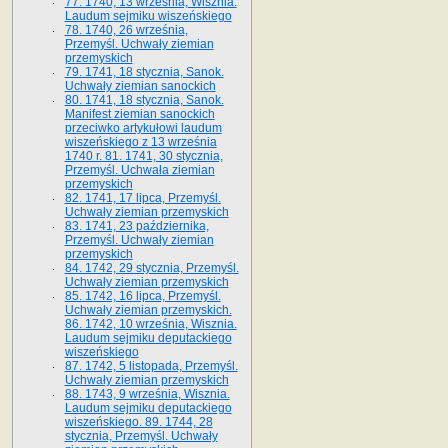
77. 1740, 13 września, Wisznia.
Laudum sejmiku wiszeńskiego
78. 1740, 26 września,
Przemyśl. Uchwały ziemian
przemyskich
79. 1741, 18 stycznia, Sanok.
Uchwały ziemian sanockich
80. 1741, 18 stycznia, Sanok.
Manifest ziemian sanockich
przeciwko artykułowi laudum
wiszeńskiego z 13 wrze­śnia
1740 r. 81. 1741, 30 stycznia,
Przemyśl. Uchwała ziemian
przemyskich
82. 1741, 17 lipca, Przemyśl.
Uchwały ziemian przemyskich
83. 1741, 23 października,
Przemyśl. Uchwały ziemian
przemyskich
84. 1742, 29 stycznia, Przemyśl.
Uchwały ziemian przemyskich
85. 1742, 16 lipca, Przemyśl.
Uchwały ziemian przemyskich.
86. 1742, 10 września, Wisznia.
Laudum sejmiku deputackiego
wiszeńskiego
87. 1742, 5 listopada, Przemyśl.
Uchwały ziemian przemyskich
88. 1743, 9 września, Wisznia.
Laudum sejmiku deputackiego
wiszeńskiego. 89. 1744, 28
stycznia, Przemyśl. Uchwały