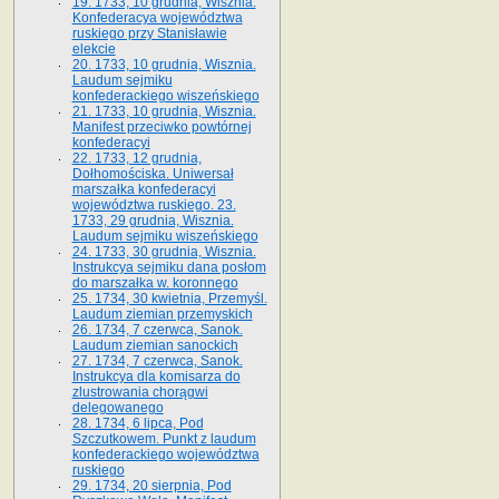
19. 1733, 10 grudnia, Wisznia.
Konfederacya województwa
ruskiego przy Stanisławie
elekcie
20. 1733, 10 grudnia, Wisznia.
Laudum sejmiku
konfederackiego wiszeńskiego
21. 1733, 10 grudnia, Wisznia.
Manifest przeciwko powtórnej
konfederacyi
22. 1733, 12 grudnia,
Dołhomościska. Uniwersał
marszałka konfederacyi
województwa ruskiego. 23.
1733, 29 grudnia, Wisznia.
Laudum sejmiku wiszeńskiego
24. 1733, 30 grudnia, Wisznia.
Instrukcya sejmiku dana posłom
do marszałka w. koronnego
25. 1734, 30 kwietnia, Przemyśl.
Laudum ziemian przemyskich
26. 1734, 7 czerwca, Sanok.
Laudum ziemian sanockich
27. 1734, 7 czerwca, Sanok.
Instrukcya dla komisarza do
zlustrowania chorągwi
delegowanego
28. 1734, 6 lipca, Pod
Szczutkowem. Punkt z laudum
konfederackiego województwa
ruskiego
29. 1734, 20 sierpnia, Pod