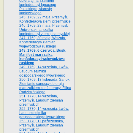
obierają marszałkiem
konfederacyi Ignacego
Potockiego, starostę
kaniowskiego
245. 1769, 22 maja, Przemyśl.
Konfederacya ziemi przemyskiej
246. 1769, 23 maja, Przemyśl.
Uniwersał marszałka
konfederacyi ziemi przemyskiej
247. 1769, 30 maja, Wisznia.
Konfederacya ziemian
województwa ruskiego
248. 1769, 6 czerwca, Busk.
Manifest marszałka
konfederacyi województwa
ruskiego
249. 1769, 14 września, Lwów.
Laudum sejmiku
gospodarskiego lwowskiego
250. 1769, 13 listopada, Sanok.
Ziemianie sanoccy obierają
marszałkiem konfederacyi Filipa
Radzimińskiego
251. 1770, 14 września,
Przemyśl. Laudum ziemian
przemyskich
252. 1770, 14 września, Lwów.
Laudum sejmiku
gospodarskiego lwowskiego
253. 1770, 11 października,
Przemyśl. Laudum ziemian
przemyskich