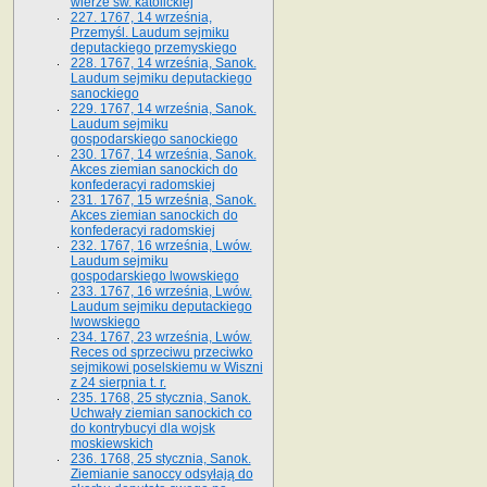
wierze św. ka­tolickiej
227. 1767, 14 września,
Przemyśl. Laudum sejmiku
deputackiego przemyskiego
228. 1767, 14 września, Sanok.
Laudum sejmiku deputackiego
sanockiego
229. 1767, 14 września, Sanok.
Laudum sejmiku
gospodarskiego sanockiego
230. 1767, 14 września, Sanok.
Akces ziemian sanockich do
konfederacyi radomskiej
231. 1767, 15 września, Sanok.
Akces ziemian sanockich do
konfederacyi radomskiej
232. 1767, 16 września, Lwów.
Laudum sejmiku
gospodarskiego lwowskiego
233. 1767, 16 września, Lwów.
Laudum sejmiku deputackiego
lwowskiego
234. 1767, 23 września, Lwów.
Reces od sprzeciwu przeciwko
sejmikowi poselskiemu w Wiszni
z 24 sierpnia t. r.
235. 1768, 25 stycznia, Sanok.
Uchwały ziemian sanockich co
do kontrybucyi dla wojsk
moskiewskich
236. 1768, 25 stycznia, Sanok.
Ziemianie sanoccy odsyłają do