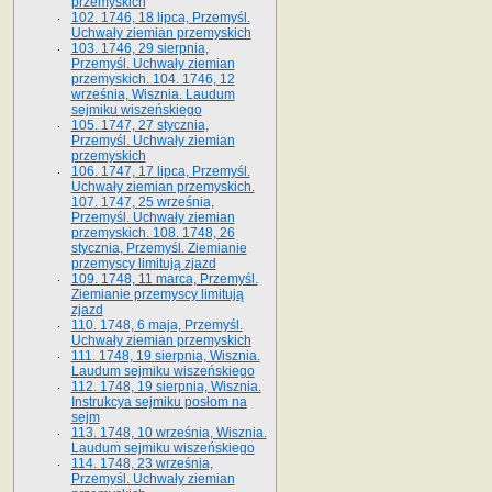
przemyskich
102. 1746, 18 lipca, Przemyśl.
Uchwały ziemian przemyskich
103. 1746, 29 sierpnia,
Przemyśl. Uchwały ziemian
przemyskich. 104. 1746, 12
września, Wisznia. Laudum
sejmiku wiszeńskiego
105. 1747, 27 stycznia,
Przemyśl. Uchwały ziemian
przemyskich
106. 1747, 17 lipca, Przemyśl.
Uchwały ziemian przemyskich.
107. 1747, 25 września,
Przemyśl. Uchwały ziemian
przemyskich. 108. 1748, 26
stycznia, Przemyśl. Ziemianie
przemyscy limitują zjazd
109. 1748, 11 marca, Przemyśl.
Ziemianie przemyscy limitują
zjazd
110. 1748, 6 maja, Przemyśl.
Uchwały ziemian przemyskich
111. 1748, 19 sierpnia, Wisznia.
Laudum sejmiku wiszeńskiego
112. 1748, 19 sierpnia, Wisznia.
Instrukcya sejmiku posłom na
sejm
113. 1748, 10 września, Wisznia.
Laudum sejmiku wiszeńskiego
114. 1748, 23 września,
Przemyśl. Uchwały ziemian