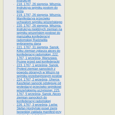
instrukcyę
218. 1767, 26 sierpnia, Wisznia.
Instrukcya sejmiku posłom do
króla
219. 1797, 26 sierpnia, Wisznia.
Manifestacya przeciwko
uchwałom sejmiku wiszeńskiego
220. 1767, 26 sierpnia, Wisznia.
Instrukcya niektórych ziemian na
sejmiku wiszeńskim posłowi do
marszałka konfe­deracyi
radomskiej Radziwiłła
wybranemu dana
221. 1767, 31 sierpnia, Sanok.
Kilku ziemian zgłasza akces do
konfederacyi radomskiej. 222.
1767, 1 września, Warszawa.
Pozew przed sąd konfederacki
223. 1767, 1 września, Sanok.
Protest ziemian sanockich z
powodu obranych w Wiszni na
sejmiku przedsejmo­wym posłów
224. 1767, 2 września, Uherce.
Kasztelan sanocki odstępuje od
protestacyi przeciwko sejmikowi
wiszeńskiemu uczynionej. 225.
1767, 5 września, Sanok. Akces
ziemian sanockich do
konfederacyi radomskiej
226. 1767, 3 września, Lwów.
Stefan Hordyński poseł ziemi
lwowskiej zakłada manifest przy