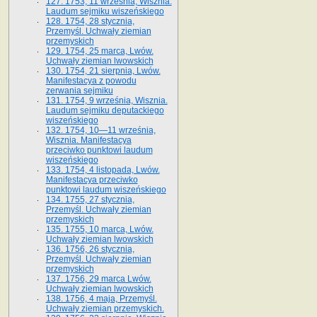
127. 1753, 11 września, Wisznia.
Laudum sejmiku wiszeńskiego
128. 1754, 28 stycznia,
Przemyśl. Uchwały ziemian
przemyskich
129. 1754, 25 marca, Lwów.
Uchwały ziemian lwowskich
130. 1754, 21 sierpnia, Lwów.
Manifestacya z powodu
zerwania sejmiku
131. 1754, 9 września, Wisznia.
Laudum sejmiku deputackiego
wiszeńskiego
132. 1754, 10—11 września,
Wisznia. Manifestacya
przeciwko punktowi laudum
wiszeńskiego
133. 1754, 4 listopada, Lwów.
Manifestacya przeciwko
punktowi laudum wiszeńskiego
134. 1755, 27 stycznia,
Przemyśl. Uchwały ziemian
przemyskich
135. 1755, 10 marca, Lwów.
Uchwały ziemian lwowskich
136. 1756, 26 stycznia,
Przemyśl. Uchwały ziemian
przemyskich
137. 1756, 29 marca Lwów.
Uchwały ziemian lwowskich
138. 1756, 4 maja, Przemyśl.
Uchwały ziemian przemyskich.