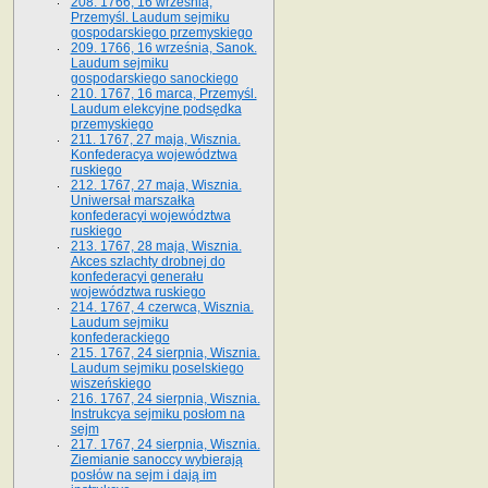
208. 1766, 16 września,
Przemyśl. Laudum sejmiku
gospodarskiego przemyskiego
209. 1766, 16 września, Sanok.
Laudum sejmiku
gospodarskiego sanockiego
210. 1767, 16 marca, Przemyśl.
Laudum elekcyjne podsędka
przemyskiego
211. 1767, 27 maja, Wisznia.
Konfederacya województwa
ruskiego
212. 1767, 27 maja, Wisznia.
Uniwersał marszałka
konfederacyi województwa
ruskiego
213. 1767, 28 maja, Wisznia.
Akces szlachty drobnej do
konfederacyi generału
województwa ruskiego
214. 1767, 4 czerwca, Wisznia.
Laudum sejmiku
konfederackiego
215. 1767, 24 sierpnia, Wisznia.
Laudum sejmiku poselskiego
wiszeńskiego
216. 1767, 24 sierpnia, Wisznia.
Instrukcya sejmiku posłom na
sejm
217. 1767, 24 sierpnia, Wisznia.
Ziemianie sanoccy wybierają
posłów na sejm i dają im