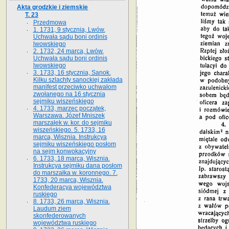
Akta grodzkie i ziemskie
T. 23
Przedmowa
1. 1731, 9 stycznia, Lwów.
Uchwała sądu boni ordinis
lwowskiego
2. 1732, 24 marca, Lwów.
Uchwała sądu boni ordinis
lwowskiego
3. 1733, 16 stycznia, Sanok.
Kilku szlachty sanockiej zakłada
manifest przeciwko uchwałom
zwołanego na 16 stycz­nia
sejmiku wiszeńskiego
4. 1733, marzec początek,
Warszawa. Józef Mniszek
marszałek w. kor. do sejmiku
wiszeńskiego. 5. 1733, 16
marca, Wisznia. Instrukcya
sejmiku wiszeńskiego posłom
na sejm konwokacyjny
6. 1733, 18 marca, Wisznia.
Instrukcya sejmiku dana posłom
do marszałka w. koronnego. 7.
1733, 20 marca, Wisznia.
Konfederacya województwa
ruskiego
8. 1733, 26 marca, Wisznia.
Laudum ziem
skonfederowanych
województwa ruskiego