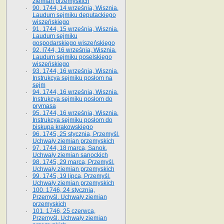
ziemian przemyskich
90. 1744, 14 września, Wisznia.
Laudum sejmiku deputackiego
wiszeńskiego
91. 1744, 15 września, Wisznia.
Laudum sejmiku
gospodarskiego wiszeńskiego
92. l744, 16 września, Wisznia.
Laudum sejmiku poselskiego
wiszeńskiego
93. 1744, 16 września, Wisznia.
Instrukcya sejmiku posłom na
sejm
94. 1744, 16 września, Wisznia.
Instrukcya sejmiku posłom do
prymasa
95. 1744, 16 września, Wisznia.
Instrukcya sejmiku posłom do
biskupa krakowskiego
96. 1745, 25 stycznia, Przemyśl.
Uchwały ziemian przemyskich
97. 1744, 18 marca, Sanok.
Uchwały ziemian sanockich
98. 1745, 29 marca, Przemyśl.
Uchwały ziemian przemyskich
99. 1745, 19 lipca, Przemyśl.
Uchwały ziemian przemyskich
100. 1746, 24 stycznia,
Przemyśl. Uchwały ziemian
przemyskich
101. 1746, 25 czerwca,
Przemyśl. Uchwały ziemian