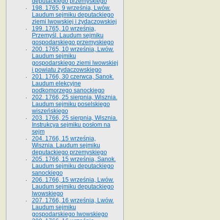
deputackiego przemyskiego
198. 1765, 9 września, Lwów.
Laudum sejmiku deputackiego
ziemi lwowskiej i żydaczowskiej
199. 1765, 10 września,
Przemyśl. Laudum sejmiku
gospodarskiego przemyskiego
200. 1765, 10 września, Lwów.
Laudum sejmiku
gospodarskiego ziemi lwowskiej
i powiatu żydaczowskiego
201. 1766, 30 czerwca, Sanok.
Laudum elekcyjne
podkomorzego sanockiego
202. 1766, 25 sierpnia, Wisznia.
Laudum sejmiku poselskiego
wiszeńskiego
203. 1766, 25 sierpnia, Wisznia.
Instrukcya sejmiku posłom na
sejm
204. 1766, 15 września,
Wisznia. Laudum sejmiku
deputackiego przemyskiego
205. 1766, 15 września, Sanok.
Laudum sejmiku deputackiego
sanockiego
206. 1766, 15 września, Lwów.
Laudum sejmiku deputackiego
lwowskiego
207. 1766, 16 września, Lwów.
Laudum sejmiku
gospodarskiego lwowskiego