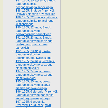
187. 1765, 25 stycznia, Sanok.
Laudum sejmiku
gospodarskiego sanockiego
188. 1765, 3 lutego Przemyśl.
Uchwały ziemian przemyskich
189. 1765, 22 kwietnia, Wisznia.
Laudum sejmiku relacyjnego
wiszeńskiego
190. 1765, 22 maja, Sanok.
Laudum elekcyjne
podkomorzego sanockiego
191. 1765, 23 maja, Sanok.
Laudum elekcyjne sędziego,
podsędka i pisarza ziem
sanockich
192. 1765, 23 maja, Lwów.
Laudum elekcyjne
podkomorzego lwowskiego
193. 1765, 24 maja, Przemyśl.
Laudum elekcyjne sędziego
ziemi przemyskiej
194. 1765, 24 maja, Lwów.
Laudum elekcyjne sędziego
ziemi lwowskiej
195. 1765, 25 maja, Lwów.
Laudum elekcyjne pisarza
ziemskiego lwowskiego
196. 1765, 6 sierpnia, Przemyśl.
Laudum elekcyjne podsędka
ziemskiego przemyskiego
197. 1765, 9 września,
Przemyśl. Laudum sejmiku