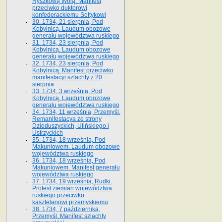
Ryszkową Wolą. Manifest
przeciwko duktorowi
konfederackiemu Sołtykowi
30. 1734, 21 sierpnia, Pod
Kobylnicą. Laudum obozowe
generału województwa ruskiego
31. 1734, 23 sierpnia, Pod
Kobylnicą. Laudum obozowe
generału województwa ruskiego
32. 1734, 23 sierpnia, Pod
Kobylnicą. Manifest przeciwko
manifestacyi szlachty z 20
sierpnia
33. 1734, 3 września, Pod
Kobylnicą. Laudum obozowe
generału województwa ruskiego
34. 1734, 11 września, Przemyśl.
Remanifestacya ze strony
Dzieduszyckich, Ulińskiego i
Ustrzyckich
35. 1734, 18 września, Pod
Makuniowem. Laudum obozowe
województwa ruskiego
36. 1734, 18 września, Pod
Makuniowem. Manifest generału
województwa ruskiego
37. 1734, 19 września, Rudki.
Protest ziemian województwa
ruskiego przeciwko
kasztelanowi przemyskiemu
38. 1734, 7 października,
Przemyśl. Manifest szlachty