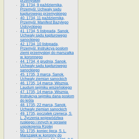
przemyskiej
39. 1734, 9 października,
Przemyśl. Uchwały sądu
kapturowego przemyskiego
40. 1734, 11 października,
Przemyśl. Manifest Bazylego
Ustrzyckiego
41. 1734, 5 listopada, Sanok.
Uchwały sądu kapturowego
sanockiego
42. 1734, 10 listopada,
Przemyśl. Instrukcya posłom
ziemi przemyskiej do marszałka
w. koronnego
44. 1734, 4 grudnia, Sanok.
Uchwały sądu kapturowego
sanockiego
45. 1735, 3 marca, Sanok.
Uchwały ziemian sanockich
46. 1735, 14 marca, Wisznia.
Laudum sejmiku wiszeńskiego
47. 1735, 14 marca, Wisznia.
Instrukcya sejmiku dana posłom
do króla
48. 1735, 22 marca, Sanok.
Uchwały ziemian sanockich
49. 1735, początek czerwca, S.
L. Życzenia województwa
ruskiego i innych w sprawie
uspokojenia Rzptej
50. 1735, koniec lipca, S. L.
Marszałek w. koronny do