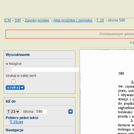
ICM
›
DIR
›
Zasoby polskie
›
Akta grodzkie i ziemskie
›
T. 23
› strona 590
Podstawowym adrese
«
Wyszukiwanie
w książce
szukaj w całej serii
Idź do
strona:
Pobierz pełen tekst
T. 23.txt
Nawigacja