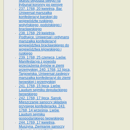
skarbu deputata swego na
trybunał koronny po pensyę
237. 1768, 20 kwietnia, Bar.
Uniwersał marszałka
konfederacyi barskiej do
województw ruskiego,
wołyńskiego, podolskiego i
bracławskiego
238. 1768, 29 kwietnia,
Podhajce. Uniwersał i ordynans
marszałka konfederacyi
województwa bracławskiego do
wo­jewództwa kijowskiego i
ruskiego
239. 1768, 25 czerwca, Lwów.
Manifestacya z powodu
przeciążenia dymów w ziemi
przemyskiej. 240. 1768, 12 lipca,
Targowiska. Uniwersał zastępcy
marszałka konfederacyi do ziemi
lwowskiej i przemyskiej
241. 1768, 15 lipca, Lwów.
Laudum sejmiku deputackiego
lwowskiego
242. 1768, 17 lipca, Sanok.
Mieszczanie sanoccy składają
przysięgę konfederacką. 243.
1768, 14 września, Lwów.
Laudum sejmiku
gospodarskiego lwowskiego
244. 1769, 17 kwietnia,
Muszyna. Ziemianie sanoccy