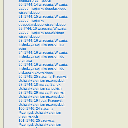
ziemian przemyskich
90. 1744, 14 września, Wisznia.
Laudum sejmiku deputackiego
wiszeńskiego
91. 1744, 15 września, Wisznia.
Laudum sejmiku
gospodarskiego wiszeńskiego
92. l744, 16 września, Wisznia.
Laudum sejmiku poselskiego
wiszeńskiego
93. 1744, 16 września, Wisznia.
Instrukcya sejmiku posłom na
sejm
94. 1744, 16 września, Wisznia.
Instrukcya sejmiku posłom do
prymasa
95. 1744, 16 września, Wisznia.
Instrukcya sejmiku posłom do
biskupa krakowskiego
96. 1745, 25 stycznia, Przemyśl.
Uchwały ziemian przemyskich
97. 1744, 18 marca, Sanok.
Uchwały ziemian sanockich
98. 1745, 29 marca, Przemyśl.
Uchwały ziemian przemyskich
99. 1745, 19 lipca, Przemyśl.
Uchwały ziemian przemyskich
100. 1746, 24 stycznia,
Przemyśl. Uchwały ziemian
przemyskich
101. 1746, 25 czerwca,
Przemyśl. Uchwały ziemian