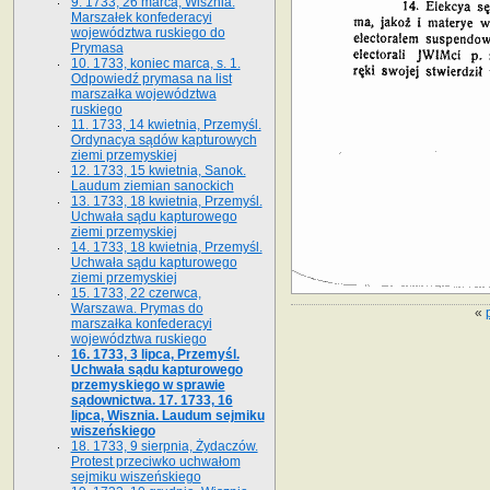
9. 1733, 26 marca, Wisznia.
Marszałek konfederacyi
województwa ruskiego do
Prymasa
10. 1733, koniec marca, s. 1.
Odpowiedź prymasa na list
marszałka województwa
ruskiego
11. 1733, 14 kwietnia, Przemyśl.
Ordynacya sądów kapturowych
ziemi przemyskiej
12. 1733, 15 kwietnia, Sanok.
Laudum ziemian sanockich
13. 1733, 18 kwietnia, Przemyśl.
Uchwała sądu kapturowego
ziemi przemyskiej
14. 1733, 18 kwietnia, Przemyśl.
Uchwała sądu kapturowego
ziemi przemyskiej
15. 1733, 22 czerwca,
Warszawa. Prymas do
«
marszałka konfederacyi
województwa ruskiego
16. 1733, 3 lipca, Przemyśl.
Uchwała sądu kapturowego
przemyskiego w sprawie
sądownictwa. 17. 1733, 16
lipca, Wisznia. Laudum sejmiku
wiszeńskiego
18. 1733, 9 sierpnia, Żydaczów.
Protest przeciwko uchwałom
sejmiku wiszeńskiego