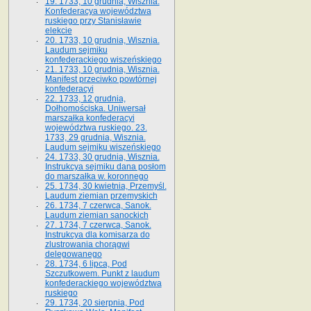
19. 1733, 10 grudnia, Wisznia.
Konfederacya województwa
ruskiego przy Stanisławie
elekcie
20. 1733, 10 grudnia, Wisznia.
Laudum sejmiku
konfederackiego wiszeńskiego
21. 1733, 10 grudnia, Wisznia.
Manifest przeciwko powtórnej
konfederacyi
22. 1733, 12 grudnia,
Dołhomościska. Uniwersał
marszałka konfederacyi
województwa ruskiego. 23.
1733, 29 grudnia, Wisznia.
Laudum sejmiku wiszeńskiego
24. 1733, 30 grudnia, Wisznia.
Instrukcya sejmiku dana posłom
do marszałka w. koronnego
25. 1734, 30 kwietnia, Przemyśl.
Laudum ziemian przemyskich
26. 1734, 7 czerwca, Sanok.
Laudum ziemian sanockich
27. 1734, 7 czerwca, Sanok.
Instrukcya dla komisarza do
zlustrowania chorągwi
delegowanego
28. 1734, 6 lipca, Pod
Szczutkowem. Punkt z laudum
konfederackiego województwa
ruskiego
29. 1734, 20 sierpnia, Pod