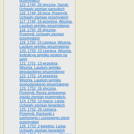
przemyskich
115. 1749, 28 stycznia, Sanok.
Uchwały ziemian sanockich
116. 1749, 28 lipca, Przemyśl.
Uchwały ziemian przemyskich
117. 1749, 16 września, Wisznia.
Laudum sejmiku wiszeńskiego
118. 1750, 26 stycznia,
Przemyśl. Uchwały ziemian
przemyskich
119. 1750, 23 czerwca, Wisznia.
Laudum sejmiku wiszeńskiego
120. 1750, 23 czerwca, Wisznia.
Instrukcya sejmiku posłom na
sejm
121. 1751, 13 września,
Wisznia. Laudum sejmiku
deputackiego wiszeńskiego
122. 1751, 14 września,
Wisznia. Laudum sejmiku
gospodarskiego wiszeńskiego
123. 1752, 26 stycznia,
Przemyśl. Reces zerwanego
zjazdu ziemian przemyskich.
124. 1750, 13 marca, Lwów.
Uchwały ziemian lwowskich
125. 1752, 26 czerwca,
Przemyśl. Rachunki z
szelężnego i czopowego ziemi
przemyskiej
126. 1753, 2 kwietnia, Lwów.
Uchwały ziemian lwowskich