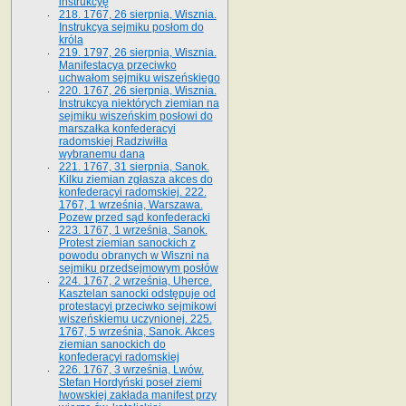
instrukcyę
218. 1767, 26 sierpnia, Wisznia.
Instrukcya sejmiku posłom do
króla
219. 1797, 26 sierpnia, Wisznia.
Manifestacya przeciwko
uchwałom sejmiku wiszeńskiego
220. 1767, 26 sierpnia, Wisznia.
Instrukcya niektórych ziemian na
sejmiku wiszeńskim posłowi do
marszałka konfe­deracyi
radomskiej Radziwiłła
wybranemu dana
221. 1767, 31 sierpnia, Sanok.
Kilku ziemian zgłasza akces do
konfederacyi radomskiej. 222.
1767, 1 września, Warszawa.
Pozew przed sąd konfederacki
223. 1767, 1 września, Sanok.
Protest ziemian sanockich z
powodu obranych w Wiszni na
sejmiku przedsejmo­wym posłów
224. 1767, 2 września, Uherce.
Kasztelan sanocki odstępuje od
protestacyi przeciwko sejmikowi
wiszeńskiemu uczynionej. 225.
1767, 5 września, Sanok. Akces
ziemian sanockich do
konfederacyi radomskiej
226. 1767, 3 września, Lwów.
Stefan Hordyński poseł ziemi
lwowskiej zakłada manifest przy