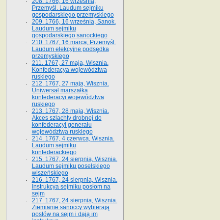
208. 1766, 16 września,
Przemyśl. Laudum sejmiku
gospodarskiego przemyskiego
209. 1766, 16 września, Sanok.
Laudum sejmiku
gospodarskiego sanockiego
210. 1767, 16 marca, Przemyśl.
Laudum elekcyjne podsędka
przemyskiego
211. 1767, 27 maja, Wisznia.
Konfederacya województwa
ruskiego
212. 1767, 27 maja, Wisznia.
Uniwersał marszałka
konfederacyi województwa
ruskiego
213. 1767, 28 maja, Wisznia.
Akces szlachty drobnej do
konfederacyi generału
województwa ruskiego
214. 1767, 4 czerwca, Wisznia.
Laudum sejmiku
konfederackiego
215. 1767, 24 sierpnia, Wisznia.
Laudum sejmiku poselskiego
wiszeńskiego
216. 1767, 24 sierpnia, Wisznia.
Instrukcya sejmiku posłom na
sejm
217. 1767, 24 sierpnia, Wisznia.
Ziemianie sanoccy wybierają
posłów na sejm i dają im