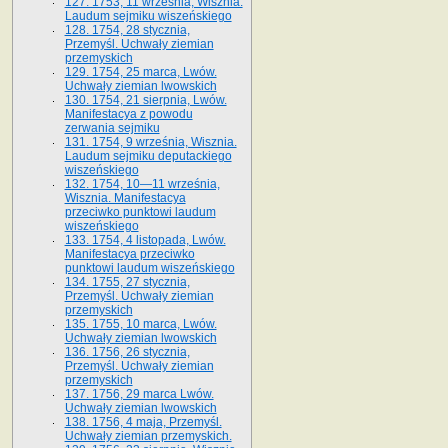
127. 1753, 11 września, Wisznia.
Laudum sejmiku wiszeńskiego
128. 1754, 28 stycznia,
Przemyśl. Uchwały ziemian
przemyskich
129. 1754, 25 marca, Lwów.
Uchwały ziemian lwowskich
130. 1754, 21 sierpnia, Lwów.
Manifestacya z powodu
zerwania sejmiku
131. 1754, 9 września, Wisznia.
Laudum sejmiku deputackiego
wiszeńskiego
132. 1754, 10—11 września,
Wisznia. Manifestacya
przeciwko punktowi laudum
wiszeńskiego
133. 1754, 4 listopada, Lwów.
Manifestacya przeciwko
punktowi laudum wiszeńskiego
134. 1755, 27 stycznia,
Przemyśl. Uchwały ziemian
przemyskich
135. 1755, 10 marca, Lwów.
Uchwały ziemian lwowskich
136. 1756, 26 stycznia,
Przemyśl. Uchwały ziemian
przemyskich
137. 1756, 29 marca Lwów.
Uchwały ziemian lwowskich
138. 1756, 4 maja, Przemyśl.
Uchwały ziemian przemyskich.