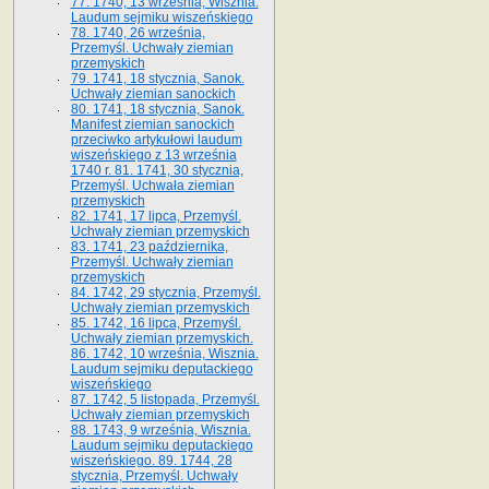
77. 1740, 13 września, Wisznia.
Laudum sejmiku wiszeńskiego
78. 1740, 26 września,
Przemyśl. Uchwały ziemian
przemyskich
79. 1741, 18 stycznia, Sanok.
Uchwały ziemian sanockich
80. 1741, 18 stycznia, Sanok.
Manifest ziemian sanockich
przeciwko artykułowi laudum
wiszeńskiego z 13 wrze­śnia
1740 r. 81. 1741, 30 stycznia,
Przemyśl. Uchwała ziemian
przemyskich
82. 1741, 17 lipca, Przemyśl.
Uchwały ziemian przemyskich
83. 1741, 23 października,
Przemyśl. Uchwały ziemian
przemyskich
84. 1742, 29 stycznia, Przemyśl.
Uchwały ziemian przemyskich
85. 1742, 16 lipca, Przemyśl.
Uchwały ziemian przemyskich.
86. 1742, 10 września, Wisznia.
Laudum sejmiku deputackiego
wiszeńskiego
87. 1742, 5 listopada, Przemyśl.
Uchwały ziemian przemyskich
88. 1743, 9 września, Wisznia.
Laudum sejmiku deputackiego
wiszeńskiego. 89. 1744, 28
stycznia, Przemyśl. Uchwały