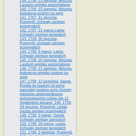
139. 1756, 23 sierpnia, Wisznia.
Laudum sejmiku wiszeńskiego
140. 1756, 23 sierpnia, Wisznia.
Instrukcya posłom na sejm
141. 1757, 31 stycznia,
Przemyśl. Uchwały ziemian
przemyskich
142. 1757, 21 marca Lwów.
Uchwały ziemian lwowskich
143. 1758, 30 stycznia,
Przemyśl. Uchwały ziemian
przemyskich
144. 1758, 6 marca, Lwów.
Uchwały ziemian lwowskich
145. 1758, 20 sierpnia, Wisznia.
Laudum sejmiku wiszeńskiego
146. 1758, 21 sierpnia, Wisznia.
Instrukcya sejmiku posłom na
sejm
147. 1758, 12 września, Sanok.
Punkta do laudum od ziemi
sanockiej podane anno Domini
milesimo septingentesimo
quinquagesimo octavo die 12
Septembris spisane. 148. 1759,
29 stycznia, Przemyśl. Limita
zjazdu ziemian przemyskich
149. 1759, 5 lutego, Sanok.
Uchwały ziemian sanockich
150. 1759, 26 marca, Lwów.
Uchwały ziemian lwowskich
151. 1759, 2 kwietnia, Przemyśl.