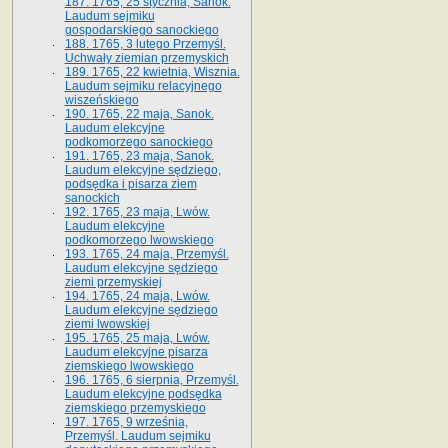
187. 1765, 25 stycznia, Sanok.
Laudum sejmiku
gospodarskiego sanockiego
188. 1765, 3 lutego Przemyśl.
Uchwały ziemian przemyskich
189. 1765, 22 kwietnia, Wisznia.
Laudum sejmiku relacyjnego
wiszeńskiego
190. 1765, 22 maja, Sanok.
Laudum elekcyjne
podkomorzego sanockiego
191. 1765, 23 maja, Sanok.
Laudum elekcyjne sędziego,
podsędka i pisarza ziem
sanockich
192. 1765, 23 maja, Lwów.
Laudum elekcyjne
podkomorzego lwowskiego
193. 1765, 24 maja, Przemyśl.
Laudum elekcyjne sędziego
ziemi przemyskiej
194. 1765, 24 maja, Lwów.
Laudum elekcyjne sędziego
ziemi lwowskiej
195. 1765, 25 maja, Lwów.
Laudum elekcyjne pisarza
ziemskiego lwowskiego
196. 1765, 6 sierpnia, Przemyśl.
Laudum elekcyjne podsędka
ziemskiego przemyskiego
197. 1765, 9 września,
Przemyśl. Laudum sejmiku