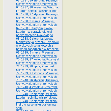
63. 1737, 19 sierpnia, Przemyśl.
Uchwały ziemian przemyskich
64. 1737, 10 września, Wisznia.
Laudum sejmiku wiszeńskiego
65. 1738, 27 stycznia, Przemyśl.
Uchwały ziemian przemyskich­­.
66. 1738, 3 marca, Przemyśl.
Uchwały ziemian przemyskich­
67. 1738, 5 sierpnia, Lwów.
Laudum w sprawie elekcyi
podkomorzego lwowskiego
68. 1738, 6 sierpnia, Lwów.
Manifestacya przeciw udziałowi
w elekcyach sejmikowych z
powodu zasądzenia w procesie.
69. 1739, 9 marca, Przemyśl.
Uchwały ziemian przemyskich
70. 1739, 27 kwietnia, Przemyśl.
Uchwały ziemian przemyskich
71. 1739, 20 lipca, Przemyśl.
Uchwały ziemian przemyskich
72. 1739, 2 listopada, Przemyśl.
Uchwały ziemian przemyskich
73. 1740, 26 stycznia, Przemyśl.
Uchwały ziemian przemyskich
74. 1740, 4 kwietnia, Przemyśl.
Uchwały ziemian przemyskich
75. 1740, 22 sierpnia, Wisznia.
Laudum sejmiku wiszeńskiego
76. 1740, 22 sierpnia, Wisznia.
Instrukcya sejmiku posłom na
sejm