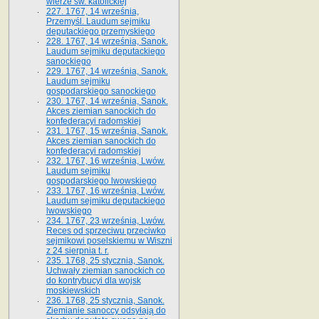
wierze św. ka­tolickiej
227. 1767, 14 września,
Przemyśl. Laudum sejmiku
deputackiego przemyskiego
228. 1767, 14 września, Sanok.
Laudum sejmiku deputackiego
sanockiego
229. 1767, 14 września, Sanok.
Laudum sejmiku
gospodarskiego sanockiego
230. 1767, 14 września, Sanok.
Akces ziemian sanockich do
konfederacyi radomskiej
231. 1767, 15 września, Sanok.
Akces ziemian sanockich do
konfederacyi radomskiej
232. 1767, 16 września, Lwów.
Laudum sejmiku
gospodarskiego lwowskiego
233. 1767, 16 września, Lwów.
Laudum sejmiku deputackiego
lwowskiego
234. 1767, 23 września, Lwów.
Reces od sprzeciwu przeciwko
sejmikowi poselskiemu w Wiszni
z 24 sierpnia t. r.
235. 1768, 25 stycznia, Sanok.
Uchwały ziemian sanockich co
do kontrybucyi dla wojsk
moskiewskich
236. 1768, 25 stycznia, Sanok.
Ziemianie sanoccy odsyłają do