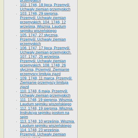
przemyskich
102. 1746, 18 lipca, Przemyśl.
Uchwały ziemian przemyskich
103. 1746, 29 sierpnia,
Przemyśl. Uchwały ziemian
przemyskich. 104. 1746, 12
września, Wisznia. Laudum
sejmiku wiszeńskiego
105. 1747, 27 stycznia,
Przemyśl. Uchwały ziemian
przemyskich
106. 1747, 17 lipca, Przemyśl.
Uchwały ziemian przemyskich.
107. 1747, 25 września,
Przemyśl. Uchwały ziemian
przemyskich. 108. 1748, 26
stycznia, Przemyśl. Ziemianie
przemyscy limitują zjazd
109. 1748, 11 marca, Przemyśl.
Ziemianie przemyscy limitują
zjazd
110. 1748, 6 maja, Przemyśl.
Uchwały ziemian przemyskich
111. 1748, 19 sierpnia, Wisznia.
Laudum sejmiku wiszeńskiego
112. 1748, 19 sierpnia, Wisznia.
Instrukcya sejmiku posłom na
sejm
113. 1748, 10 września, Wisznia.
Laudum sejmiku wiszeńskiego
114. 1748, 23 września,
Przemyśl. Uchwały ziemian