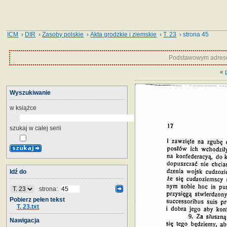
ICM
›
DIR
›
Zasoby polskie
›
Akta grodzkie i ziemskie
›
T. 23
› strona 45
Podstawowym adrese
«
Wyszukiwanie
w książce
szukaj w całej serii
Idź do
strona:
Pobierz pełen tekst
T. 23.txt
Nawigacja