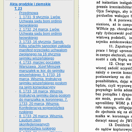
Akta grodzkie i ziemskie
T. 23
Przedmowa
1. 1731, 9 stycznia, Lwów.
Uchwała sądu boni ordinis
lwowskiego
2. 1732, 24 marca, Lwów.
Uchwała sądu boni ordinis
lwowskiego
3. 1733, 16 stycznia, Sanok.
Kilku szlachty sanockiej zakłada
manifest przeciwko uchwałom
zwołanego na 16 stycz­nia
sejmiku wiszeńskiego
4. 1733, marzec początek,
Warszawa. Józef Mniszek
marszałek w. kor. do sejmiku
wiszeńskiego. 5. 1733, 16
marca, Wisznia. Instrukcya
sejmiku wiszeńskiego posłom
na sejm konwokacyjny
6. 1733, 18 marca, Wisznia.
Instrukcya sejmiku dana posłom
do marszałka w. koronnego. 7.
1733, 20 marca, Wisznia.
Konfederacya województwa
ruskiego
8. 1733, 26 marca, Wisznia.
Laudum ziem
skonfederowanych
województwa ruskiego