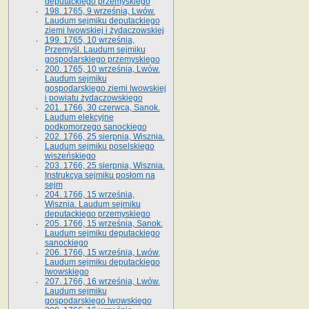
deputackiego przemyskiego
198. 1765, 9 września, Lwów.
Laudum sejmiku deputackiego
ziemi lwowskiej i żydaczowskiej
199. 1765, 10 września,
Przemyśl. Laudum sejmiku
gospodarskiego przemyskiego
200. 1765, 10 września, Lwów.
Laudum sejmiku
gospodarskiego ziemi lwowskiej
i powiatu żydaczowskiego
201. 1766, 30 czerwca, Sanok.
Laudum elekcyjne
podkomorzego sanockiego
202. 1766, 25 sierpnia, Wisznia.
Laudum sejmiku poselskiego
wiszeńskiego
203. 1766, 25 sierpnia, Wisznia.
Instrukcya sejmiku posłom na
sejm
204. 1766, 15 września,
Wisznia. Laudum sejmiku
deputackiego przemyskiego
205. 1766, 15 września, Sanok.
Laudum sejmiku deputackiego
sanockiego
206. 1766, 15 września, Lwów.
Laudum sejmiku deputackiego
lwowskiego
207. 1766, 16 września, Lwów.
Laudum sejmiku
gospodarskiego lwowskiego