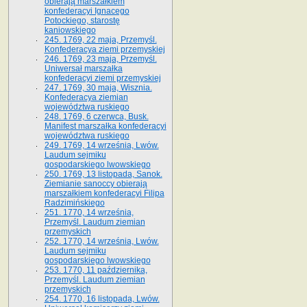
obierają marszałkiem
konfederacyi Ignacego
Potockiego, starostę
kaniowskiego
245. 1769, 22 maja, Przemyśl.
Konfederacya ziemi przemyskiej
246. 1769, 23 maja, Przemyśl.
Uniwersał marszałka
konfederacyi ziemi przemyskiej
247. 1769, 30 maja, Wisznia.
Konfederacya ziemian
województwa ruskiego
248. 1769, 6 czerwca, Busk.
Manifest marszałka konfederacyi
województwa ruskiego
249. 1769, 14 września, Lwów.
Laudum sejmiku
gospodarskiego lwowskiego
250. 1769, 13 listopada, Sanok.
Ziemianie sanoccy obierają
marszałkiem konfederacyi Filipa
Radzimińskiego
251. 1770, 14 września,
Przemyśl. Laudum ziemian
przemyskich
252. 1770, 14 września, Lwów.
Laudum sejmiku
gospodarskiego lwowskiego
253. 1770, 11 października,
Przemyśl. Laudum ziemian
przemyskich
254. 1770, 16 listopada, Lwów.