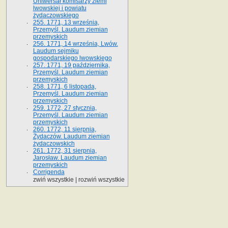
Uniwersał komisarzy ziemi
lwowskiej i powiatu
żydaczowskiego
255. 1771, 13 września,
Przemyśl. Laudum ziemian
przemyskich
256. 1771, 14 września, Lwów.
Laudum sejmiku
gospodarskiego lwowskiego
257. 1771, 19 października,
Przemyśl. Laudum ziemian
przemyskich
258. 1771, 6 listopada,
Przemyśl. Laudum ziemian
przemyskich
259. 1772, 27 stycznia,
Przemyśl. Laudum ziemian
przemyskich
260. 1772, 11 sierpnia,
Żydaczów. Laudum ziemian
żydaczowskich
261. 1772, 31 sierpnia,
Jarosław. Laudum ziemian
przemyskich
Corrigenda
zwiń wszystkie
|
rozwiń wszystkie