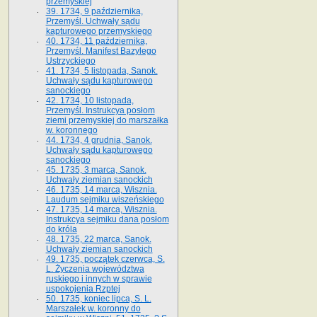
przemyskiej
39. 1734, 9 października,
Przemyśl. Uchwały sądu
kapturowego przemyskiego
40. 1734, 11 października,
Przemyśl. Manifest Bazylego
Ustrzyckiego
41. 1734, 5 listopada, Sanok.
Uchwały sądu kapturowego
sanockiego
42. 1734, 10 listopada,
Przemyśl. Instrukcya posłom
ziemi przemyskiej do marszałka
w. koronnego
44. 1734, 4 grudnia, Sanok.
Uchwały sądu kapturowego
sanockiego
45. 1735, 3 marca, Sanok.
Uchwały ziemian sanockich
46. 1735, 14 marca, Wisznia.
Laudum sejmiku wiszeńskiego
47. 1735, 14 marca, Wisznia.
Instrukcya sejmiku dana posłom
do króla
48. 1735, 22 marca, Sanok.
Uchwały ziemian sanockich
49. 1735, początek czerwca, S.
L. Życzenia województwa
ruskiego i innych w sprawie
uspokojenia Rzptej
50. 1735, koniec lipca, S. L.
Marszałek w. koronny do