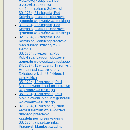
Ryszkową Wolą. Manifest
przeciwko duktorowi
konfederackiemu Sołtykowi
30. 1734, 21 sierpnia, Pod
Kobylnicą. Laudum obozowe
generału województwa ruskiego
31. 1734, 23 sierpnia, Pod
Kobylnicą. Laudum obozowe
generału województwa ruskiego
32. 1734, 23 sierpnia, Pod
Kobylnicą. Manifest przeciwko
manifestacyi szlachty z 20
sierpnia
33. 1734, 3 września, Pod
Kobylnicą. Laudum obozowe
generału województwa ruskiego
34. 1734, 11 września, Przemyśl.
Remanifestacya ze strony
Dzieduszyckich, Ulińskiego i
Ustrzyckich
35. 1734, 18 września, Pod
Makuniowem. Laudum obozowe
województwa ruskiego
36. 1734, 18 września, Pod
Makuniowem. Manifest generału
województwa ruskiego
37. 1734, 19 września, Rudki.
Protest ziemian województwa
ruskiego przeciwko
kasztelanowi przemyskiemu
38. 1734, 7 października,
Przemyśl. Manifest szlachty