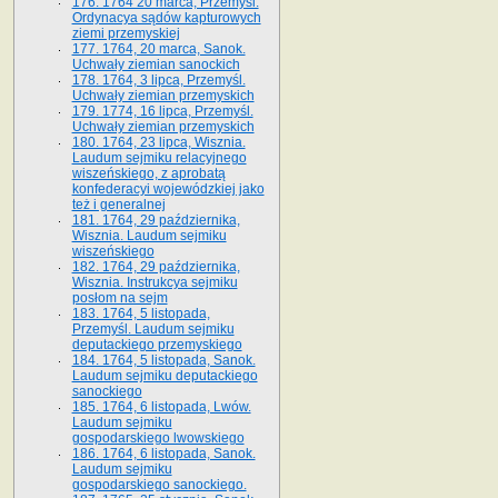
176. 1764 20 marca, Przemyśl.
Ordynacya sądów kapturowych
ziemi przemyskiej
177. 1764, 20 marca, Sanok.
Uchwały ziemian sanockich
178. 1764, 3 lipca, Przemyśl.
Uchwały ziemian przemyskich
179. 1774, 16 lipca, Przemyśl.
Uchwały ziemian przemyskich
180. 1764, 23 lipca, Wisznia.
Laudum sejmiku relacyjnego
wiszeńskiego, z aprobatą
konfederacyi wojewódzkiej jako
też i generalnej
181. 1764, 29 października,
Wisznia. Laudum sejmiku
wiszeńskiego
182. 1764, 29 października,
Wisznia. Instrukcya sejmiku
posłom na sejm
183. 1764, 5 listopada,
Przemyśl. Laudum sejmiku
deputackiego przemyskiego
184. 1764, 5 listopada, Sanok.
Laudum sejmiku deputackiego
sanockiego
185. 1764, 6 listopada, Lwów.
Laudum sejmiku
gospodarskiego lwowskiego
186. 1764, 6 listopada, Sanok.
Laudum sejmiku
gospodarskiego sanockiego.