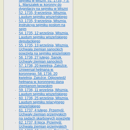
sejmiku w Wiszni. 51. 1735, ? S.
L. Marszałek w. koronny do
dygnitarzy na sejmiku w Wiszni
52. 1735, 9 września, Wisznia.
Laudum sejmiku wiszeńskiego
53. 1735, 9 września, Wisznia.
Instrukcya sejmiku posłom na
sejm
54. 1735, 12 września, Wisznia.
Laudum sejmiku wiszeńskiego
deputackiego
55. 1735, 13 września, Wisznia.
Uchwała ziemian sanockich
powzięta na sejmiku wiszeńskim
56. 1736, 27 lutego, Sanok.
Uchwały ziemian sanockich
57. 1736, 20 kwietnia, Załoźce.
Uniwersał hetmana w.
koronnego. 58. 1736. 20
kwietnia, Załoźce. Odpowiedź
hetmana w. koronnego dana
ziemianom lwowskim
59. 1736, 11 września, Wisznia.
Laudum sejmiku wiszeńskiego
60. 1736, 25 września, Wisznia.
Laudum sejmiku relacyjnego
wiszeńskiego
61. 1737, 4 lutego, Przemyśl.
Uchwały ziemian przemyskich
na sądach skarbowych powzięte
62. 1737, 8 lipca, Przemyśl.
Uchwała ziemian przemyskich