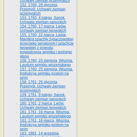
Uchwały ziemian przemyskich
152. 1760, 28 stycznia,
Przemyśl. Uchwały ziemian
przemyskich
153. 1760, 4 lutego, Sanok.
Uchwała ziemian sanockich
154. 1760, 17 marca, Lwów.
Uchwały ziemian lwowskich
155. 1760, 22 marca, Lwów.
Manifest szlachty żydaczowskiej
przeciwko senatorom i szlachcie
lwowskiej z po­wodu
pogwałcenia sejmiku i wolnego
głosu
156. 1760, 25 sierpnia, Wisznia.
Laudum sejmiku wiszeńskiego
157. 1760, 25 sierpnia, Wisznia.
Instrukcya sejmiku posłom na
sejm
158. 1761, 26 stycznia,
Przemyśl. Uchwały ziemian
przemyskich
159. 1761, 9 lutego, Sanok.
Uchwały ziemian sanockich
160. 1761, 2 marca, Lwów.
Uchwały ziemian lwowskich
161. 1761, 16 marca, Wisznia.
Laudum sejmiku wiszeńskiego
162. 1761, 16 marca, Wisznia.
Instrukcya sejmiku posłom na
sejm
163. 1861, 14 września,