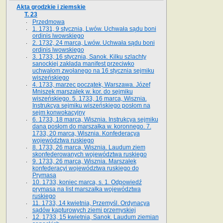
Akta grodzkie i ziemskie
T. 23
Przedmowa
1. 1731, 9 stycznia, Lwów. Uchwała sądu boni
ordinis lwowskiego
2. 1732, 24 marca, Lwów. Uchwała sądu boni
ordinis lwowskiego
3. 1733, 16 stycznia, Sanok. Kilku szlachty
sanockiej zakłada manifest przeciwko
uchwałom zwołanego na 16 stycz­nia sejmiku
wiszeńskiego
4. 1733, marzec początek, Warszawa. Józef
Mniszek marszałek w. kor. do sejmiku
wiszeńskiego. 5. 1733, 16 marca, Wisznia.
Instrukcya sejmiku wiszeńskiego posłom na
sejm konwokacyjny
6. 1733, 18 marca, Wisznia. Instrukcya sejmiku
dana posłom do marszałka w. koronnego. 7.
1733, 20 marca, Wisznia. Konfederacya
województwa ruskiego
8. 1733, 26 marca, Wisznia. Laudum ziem
skonfederowanych województwa ruskiego
9. 1733, 26 marca, Wisznia. Marszałek
konfederacyi województwa ruskiego do
Prymasa
10. 1733, koniec marca, s. 1. Odpowiedź
prymasa na list marszałka województwa
ruskiego
11. 1733, 14 kwietnia, Przemyśl. Ordynacya
sądów kapturowych ziemi przemyskiej
12. 1733, 15 kwietnia, Sanok. Laudum ziemian