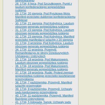
delegowanego
28. 1734, 6 lipca, Pod Szczutkowem. Punkt z
laudum konfederackiego województwa
ruskiego
29. 1734, 20 sierpnia, Pod Ryszkową Wolą.
Manifest przeciwko duktorowi konfederackiemu
Sołtykowi
30. 1734, 21 sierpnia, Pod Kobylnicą. Laudum
obozowe generału województwa ruskiego
31. 1734, 23 sierpnia, Pod Kobylnicą. Laudum
obozowe generału województwa ruskiego
32. 1734, 23 sierpnia, Pod Kobylnicą. Manifest
przeciwko manifestacyi szlachty z 20 sierpnia
33. 1734, 3 września, Pod Kobylnicą. Laudum
obozowe generału województwa ruskiego
34. 1734, 11 września, Przemyśl.
Remanifestacya ze strony Dzieduszyckich,
Ulińskiego i Ustrzyckich
35. 1734, 18 września, Pod Makuniowem.
Laudum obozowe województwa ruskiego
36. 1734, 18 września, Pod Makuniowem.
Manifest generału województwa ruskiego
37. 1734, 19 września, Rudki. Protest ziemian
województwa ruskiego przeciwko kasztelanowi
przemyskiemu
38. 1734, 7 października, Przemyśl. Manifest
szlachty przemyskiej
39. 1734, 9 października, Przemyśl. Uchwały
sądu kapturowego przemyskiego
40. 1734, 11 października, Przemyśl. Manifest
Bazylego Ustrzyckiego
41. 1734, 5 listopada, Sanok. Uchwały sądu