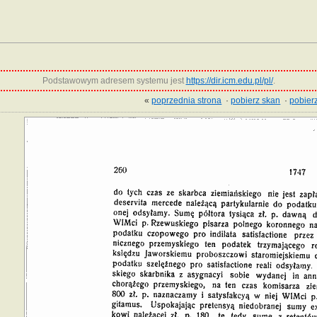
Podstawowym adresem systemu jest
https://dir.icm.edu.pl/pl/
.
«
poprzednia strona
·
pobierz skan
·
pobierz