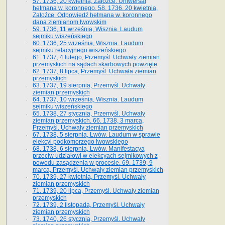
57. 1736, 20 kwietnia, Załoźce. Uniwersał
hetmana w. koronnego. 58. 1736. 20 kwietnia,
Załoźce. Odpowiedź hetmana w. koronnego
dana ziemianom lwowskim
59. 1736, 11 września, Wisznia. Laudum
sejmiku wiszeńskiego
60. 1736, 25 września, Wisznia. Laudum
sejmiku relacyjnego wiszeńskiego
61. 1737, 4 lutego, Przemyśl. Uchwały ziemian
przemyskich na sądach skarbowych powzięte
62. 1737, 8 lipca, Przemyśl. Uchwała ziemian
przemyskich
63. 1737, 19 sierpnia, Przemyśl. Uchwały
ziemian przemyskich
64. 1737, 10 września, Wisznia. Laudum
sejmiku wiszeńskiego
65. 1738, 27 stycznia, Przemyśl. Uchwały
ziemian przemyskich­­. 66. 1738, 3 marca,
Przemyśl. Uchwały ziemian przemyskich­
67. 1738, 5 sierpnia, Lwów. Laudum w sprawie
elekcyi podkomorzego lwowskiego
68. 1738, 6 sierpnia, Lwów. Manifestacya
przeciw udziałowi w elekcyach sejmikowych z
powodu zasądzenia w procesie. 69. 1739, 9
marca, Przemyśl. Uchwały ziemian przemyskich
70. 1739, 27 kwietnia, Przemyśl. Uchwały
ziemian przemyskich
71. 1739, 20 lipca, Przemyśl. Uchwały ziemian
przemyskich
72. 1739, 2 listopada, Przemyśl. Uchwały
ziemian przemyskich
73. 1740, 26 stycznia, Przemyśl. Uchwały