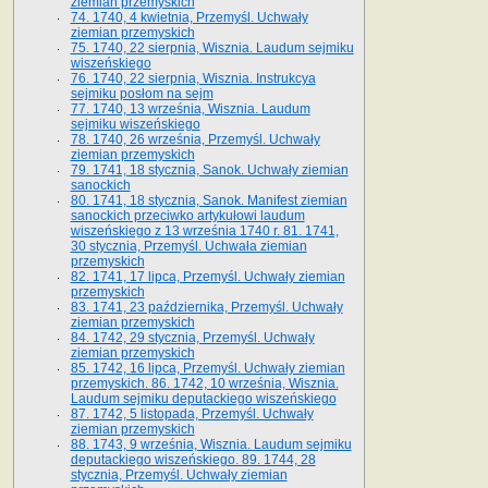
ziemian przemyskich
74. 1740, 4 kwietnia, Przemyśl. Uchwały
ziemian przemyskich
75. 1740, 22 sierpnia, Wisznia. Laudum sejmiku
wiszeńskiego
76. 1740, 22 sierpnia, Wisznia. Instrukcya
sejmiku posłom na sejm
77. 1740, 13 września, Wisznia. Laudum
sejmiku wiszeńskiego
78. 1740, 26 września, Przemyśl. Uchwały
ziemian przemyskich
79. 1741, 18 stycznia, Sanok. Uchwały ziemian
sanockich
80. 1741, 18 stycznia, Sanok. Manifest ziemian
sanockich przeciwko artykułowi laudum
wiszeńskiego z 13 wrze­śnia 1740 r. 81. 1741,
30 stycznia, Przemyśl. Uchwała ziemian
przemyskich
82. 1741, 17 lipca, Przemyśl. Uchwały ziemian
przemyskich
83. 1741, 23 października, Przemyśl. Uchwały
ziemian przemyskich
84. 1742, 29 stycznia, Przemyśl. Uchwały
ziemian przemyskich
85. 1742, 16 lipca, Przemyśl. Uchwały ziemian
przemyskich. 86. 1742, 10 września, Wisznia.
Laudum sejmiku deputackiego wiszeńskiego
87. 1742, 5 listopada, Przemyśl. Uchwały
ziemian przemyskich
88. 1743, 9 września, Wisznia. Laudum sejmiku
deputackiego wiszeńskiego. 89. 1744, 28
stycznia, Przemyśl. Uchwały ziemian