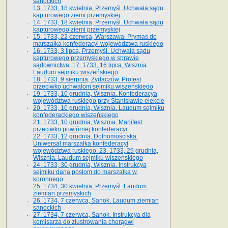
sanockich
13. 1733, 18 kwietnia, Przemyśl. Uchwała sądu
kapturowego ziemi przemyskiej
14. 1733, 18 kwietnia, Przemyśl. Uchwała sądu
kapturowego ziemi przemyskiej
15. 1733, 22 czerwca, Warszawa. Prymas do
marszałka konfederacyi województwa ruskiego
16. 1733, 3 lipca, Przemyśl. Uchwała sądu
kapturowego przemyskiego w sprawie
sądownictwa. 17. 1733, 16 lipca, Wisznia.
Laudum sejmiku wiszeńskiego
18. 1733, 9 sierpnia, Żydaczów. Protest
przeciwko uchwałom sejmiku wiszeńskiego
19. 1733, 10 grudnia, Wisznia. Konfederacya
województwa ruskiego przy Stanisławie elekcie
20. 1733, 10 grudnia, Wisznia. Laudum sejmiku
konfederackiego wiszeńskiego
21. 1733, 10 grudnia, Wisznia. Manifest
przeciwko powtórnej konfederacyi
22. 1733, 12 grudnia, Dołhomościska.
Uniwersał marszałka konfederacyi
województwa ruskiego. 23. 1733, 29 grudnia,
Wisznia. Laudum sejmiku wiszeńskiego
24. 1733, 30 grudnia, Wisznia. Instrukcya
sejmiku dana posłom do marszałka w.
koronnego
25. 1734, 30 kwietnia, Przemyśl. Laudum
ziemian przemyskich
26. 1734, 7 czerwca, Sanok. Laudum ziemian
sanockich
27. 1734, 7 czerwca, Sanok. Instrukcya dla
komisarza do zlustrowania chorągwi