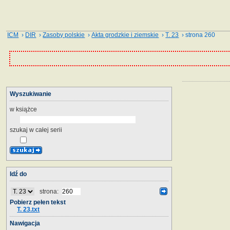
ICM
›
DIR
›
Zasoby polskie
›
Akta grodzkie i ziemskie
›
T. 23
› strona 260
Wyszukiwanie
w książce
szukaj w całej serii
Idź do
strona:
Pobierz pełen tekst
T. 23.txt
Nawigacja