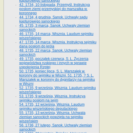
kapturowego sanockiego
42. 1734, 10 listopada, Przemyśl. Instrukcya
posłom ziemi przemyskiej do marszałka w.
koronnego
44. 1734, 4 grudnia, Sanok. Uchwały sądu
kapturowego sanockiego
45. 1735, 3 marca, Sanok. Uchwały ziemian
sanockich
46. 1735, 14 marca, Wisznia. Laudum sejmiku
wiszeńskiego
47. 1735, 14 marca, Wisznia. Instrukcya sejmiku
dana posłom do króla
48. 1735, 22 marca, Sanok. Uchwały ziemian
sanockich
49. 1735, początek czerwca, S. L. Życzenia
województwa ruskiego i innych w sprawie
uspokojenia Rzptej
50. 1735, koniec lipca, S. L. Marszałek w.
koronny do sejmiku w Wiszni. 51. 1735, ? S. L.
Marszałek w. koronny do dygnitarzy na sejmiku
w Wiszni
52. 1735, 9 września, Wisznia. Laudum sejmiku
wiszeńskiego
53. 1735, 9 września, Wisznia. Instrukcya
sejmiku posłom na sejm
54. 1735, 12 września, Wisznia. Laudum
sejmiku wiszeńskiego deputackiego
55. 1735, 13 września, Wisznia. Uchwała
ziemian sanockich powzięta na sejmiku
wiszeńskim
56. 1736, 27 lutego, Sanok. Uchwały ziemian
sanockich