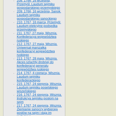
208. 1766, 16 września,
Przemyśl. Laudum sejmiku
gospodarskiego przemyskiego
209. 1766, 16 września, Sanok.
Laudum sejmiku
gospodarskiego sanockiego
210. 1767, 16 marca, Przemyśl.
Laudum elekcyjne podsędka
przemyskiego
211. 1767, 27 maja, Wisznia.
Konfederacya województwa
ruskiego
212. 1767, 27 maja, Wisznia.
Uniwersał marszałka
konfederacyi województwa
ruskiego
213. 1767, 28 maja, Wisznia.
Akces szlachty drobnej do
konfederacyi generału
województwa ruskiego
214. 1767, 4 czerwca, Wisznia.
Laudum sejmiku
konfederackiego
215. 1767, 24 sierpnia, Wisznia.
Laudum sejmiku poselskiego
wiszeńskiego
216. 1767, 24 sierpnia, Wisznia.
Instrukcya sejmiku posłom na
sejm
217. 1767, 24 sierpnia, Wisznia.
Ziemianie sanoccy wybierają
posłów na sejm i dają im