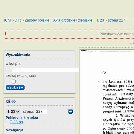
ICM
›
DIR
›
Zasoby polskie
›
Akta grodzkie i ziemskie
›
T. 23
› strona 227
Podstawowym adrese
«
Wyszukiwanie
w książce
szukaj w całej serii
Idź do
strona:
Pobierz pełen tekst
T. 23.txt
Nawigacja