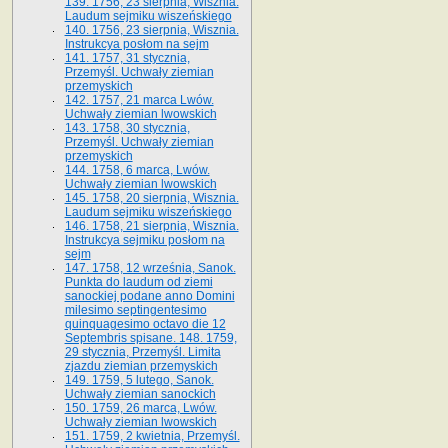
139. 1756, 23 sierpnia, Wisznia.
Laudum sejmiku wiszeńskiego
140. 1756, 23 sierpnia, Wisznia.
Instrukcya posłom na sejm
141. 1757, 31 stycznia,
Przemyśl. Uchwały ziemian
przemyskich
142. 1757, 21 marca Lwów.
Uchwały ziemian lwowskich
143. 1758, 30 stycznia,
Przemyśl. Uchwały ziemian
przemyskich
144. 1758, 6 marca, Lwów.
Uchwały ziemian lwowskich
145. 1758, 20 sierpnia, Wisznia.
Laudum sejmiku wiszeńskiego
146. 1758, 21 sierpnia, Wisznia.
Instrukcya sejmiku posłom na
sejm
147. 1758, 12 września, Sanok.
Punkta do laudum od ziemi
sanockiej podane anno Domini
milesimo septingentesimo
quinquagesimo octavo die 12
Septembris spisane. 148. 1759,
29 stycznia, Przemyśl. Limita
zjazdu ziemian przemyskich
149. 1759, 5 lutego, Sanok.
Uchwały ziemian sanockich
150. 1759, 26 marca, Lwów.
Uchwały ziemian lwowskich
151. 1759, 2 kwietnia, Przemyśl.