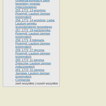
Uniwersał komisarzy ziemi
lwowskiej i powiatu
żydaczowskiego
255. 1771, 13 września,
Przemyśl. Laudum ziemian
przemyskich
256. 1771, 14 września, Lwów.
Laudum sejmiku
gospodarskiego lwowskiego
257. 1771, 19 października,
Przemyśl. Laudum ziemian
przemyskich
258. 1771, 6 listopada,
Przemyśl. Laudum ziemian
przemyskich
259. 1772, 27 stycznia,
Przemyśl. Laudum ziemian
przemyskich
260. 1772, 11 sierpnia,
Żydaczów. Laudum ziemian
żydaczowskich
261. 1772, 31 sierpnia,
Jarosław. Laudum ziemian
przemyskich
Corrigenda
zwiń wszystkie
|
rozwiń wszystkie