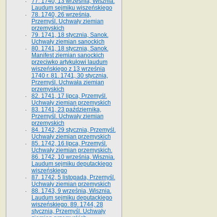
77. 1740, 13 września, Wisznia.
Laudum sejmiku wiszeńskiego
78. 1740, 26 września,
Przemyśl. Uchwały ziemian
przemyskich
79. 1741, 18 stycznia, Sanok.
Uchwały ziemian sanockich
80. 1741, 18 stycznia, Sanok.
Manifest ziemian sanockich
przeciwko artykułowi laudum
wiszeńskiego z 13 wrze­śnia
1740 r. 81. 1741, 30 stycznia,
Przemyśl. Uchwała ziemian
przemyskich
82. 1741, 17 lipca, Przemyśl.
Uchwały ziemian przemyskich
83. 1741, 23 października,
Przemyśl. Uchwały ziemian
przemyskich
84. 1742, 29 stycznia, Przemyśl.
Uchwały ziemian przemyskich
85. 1742, 16 lipca, Przemyśl.
Uchwały ziemian przemyskich.
86. 1742, 10 września, Wisznia.
Laudum sejmiku deputackiego
wiszeńskiego
87. 1742, 5 listopada, Przemyśl.
Uchwały ziemian przemyskich
88. 1743, 9 września, Wisznia.
Laudum sejmiku deputackiego
wiszeńskiego. 89. 1744, 28
stycznia, Przemyśl. Uchwały