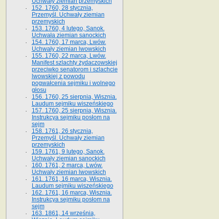
Uchwały ziemian przemyskich
152. 1760, 28 stycznia,
Przemyśl. Uchwały ziemian
przemyskich
153. 1760, 4 lutego, Sanok.
Uchwała ziemian sanockich
154. 1760, 17 marca, Lwów.
Uchwały ziemian lwowskich
155. 1760, 22 marca, Lwów.
Manifest szlachty żydaczowskiej
przeciwko senatorom i szlachcie
lwowskiej z po­wodu
pogwałcenia sejmiku i wolnego
głosu
156. 1760, 25 sierpnia, Wisznia.
Laudum sejmiku wiszeńskiego
157. 1760, 25 sierpnia, Wisznia.
Instrukcya sejmiku posłom na
sejm
158. 1761, 26 stycznia,
Przemyśl. Uchwały ziemian
przemyskich
159. 1761, 9 lutego, Sanok.
Uchwały ziemian sanockich
160. 1761, 2 marca, Lwów.
Uchwały ziemian lwowskich
161. 1761, 16 marca, Wisznia.
Laudum sejmiku wiszeńskiego
162. 1761, 16 marca, Wisznia.
Instrukcya sejmiku posłom na
sejm
163. 1861, 14 września,