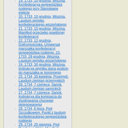
19. 1733, 10 grudnia, Wisznia.
Konfederacya województwa
ruskiego przy Stanisławie
elekcie
20. 1733, 10 grudnia, Wisznia.
Laudum sejmiku
konfederackiego wiszeńskiego
21. 1733, 10 grudnia, Wisznia.
Manifest przeciwko powtórnej
konfederacyi
22. 1733, 12 grudnia,
Dołhomościska. Uniwersał
marszałka konfederacyi
województwa ruskiego. 23.
1733, 29 grudnia, Wisznia.
Laudum sejmiku wiszeńskiego
24. 1733, 30 grudnia, Wisznia.
Instrukcya sejmiku dana posłom
do marszałka w. koronnego
25. 1734, 30 kwietnia, Przemyśl.
Laudum ziemian przemyskich
26. 1734, 7 czerwca, Sanok.
Laudum ziemian sanockich
27. 1734, 7 czerwca, Sanok.
Instrukcya dla komisarza do
zlustrowania chorągwi
delegowanego
28. 1734, 6 lipca, Pod
Szczutkowem. Punkt z laudum
konfederackiego województwa
ruskiego
29. 1734, 20 sierpnia, Pod