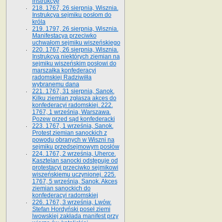
instrukcyę
218. 1767, 26 sierpnia, Wisznia.
Instrukcya sejmiku posłom do
króla
219. 1797, 26 sierpnia, Wisznia.
Manifestacya przeciwko
uchwałom sejmiku wiszeńskiego
220. 1767, 26 sierpnia, Wisznia.
Instrukcya niektórych ziemian na
sejmiku wiszeńskim posłowi do
marszałka konfe­deracyi
radomskiej Radziwiłła
wybranemu dana
221. 1767, 31 sierpnia, Sanok.
Kilku ziemian zgłasza akces do
konfederacyi radomskiej. 222.
1767, 1 września, Warszawa.
Pozew przed sąd konfederacki
223. 1767, 1 września, Sanok.
Protest ziemian sanockich z
powodu obranych w Wiszni na
sejmiku przedsejmo­wym posłów
224. 1767, 2 września, Uherce.
Kasztelan sanocki odstępuje od
protestacyi przeciwko sejmikowi
wiszeńskiemu uczynionej. 225.
1767, 5 września, Sanok. Akces
ziemian sanockich do
konfederacyi radomskiej
226. 1767, 3 września, Lwów.
Stefan Hordyński poseł ziemi
lwowskiej zakłada manifest przy