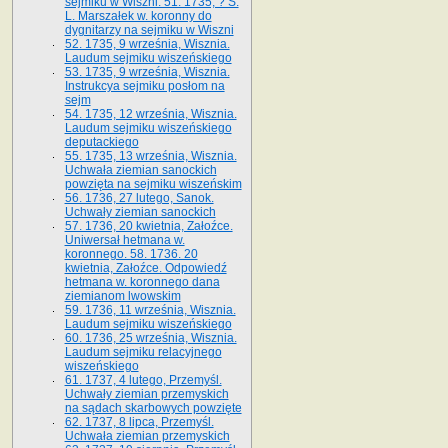
sejmiku w Wiszni. 51. 1735, ? S.
L. Marszałek w. koronny do
dygnitarzy na sejmiku w Wiszni
52. 1735, 9 września, Wisznia.
Laudum sejmiku wiszeńskiego
53. 1735, 9 września, Wisznia.
Instrukcya sejmiku posłom na
sejm
54. 1735, 12 września, Wisznia.
Laudum sejmiku wiszeńskiego
deputackiego
55. 1735, 13 września, Wisznia.
Uchwała ziemian sanockich
powzięta na sejmiku wiszeńskim
56. 1736, 27 lutego, Sanok.
Uchwały ziemian sanockich
57. 1736, 20 kwietnia, Załoźce.
Uniwersał hetmana w.
koronnego. 58. 1736. 20
kwietnia, Załoźce. Odpowiedź
hetmana w. koronnego dana
ziemianom lwowskim
59. 1736, 11 września, Wisznia.
Laudum sejmiku wiszeńskiego
60. 1736, 25 września, Wisznia.
Laudum sejmiku relacyjnego
wiszeńskiego
61. 1737, 4 lutego, Przemyśl.
Uchwały ziemian przemyskich
na sądach skarbowych powzięte
62. 1737, 8 lipca, Przemyśl.
Uchwała ziemian przemyskich