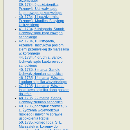
przemyskiej
39. 1734, 9 października,
Przemyśl. Uchwały sądu
kapturowego przemyskiego
40. 1734, 11 października,
Przemyśl. Manifest Bazylego
Ustrzyckiego
41. 1734, 5 listopada, Sanok.
Uchwały sądu kapturowego
sanockiego
42. 1734, 10 listopada,
Przemyśl. Instrukcya posłom
ziemi przemyskiej do marszałka
w. koronnego
44. 1734, 4 grudnia, Sanok.
Uchwały sądu kapturowego
sanockiego
45. 1735, 3 marca, Sanok.
Uchwały ziemian sanockich
46. 1735, 14 marca, Wisznia.
Laudum sejmiku wiszeńskiego
47. 1735, 14 marca, Wisznia.
Instrukcya sejmiku dana posłom
do króla
48. 1735, 22 marca, Sanok.
Uchwały ziemian sanockich
49. 1735, początek czerwca, S.
L. Życzenia województwa
ruskiego i innych w sprawie
uspokojenia Rzptej
50. 1735, koniec lipca, S. L.
Marszałek w. koronny do