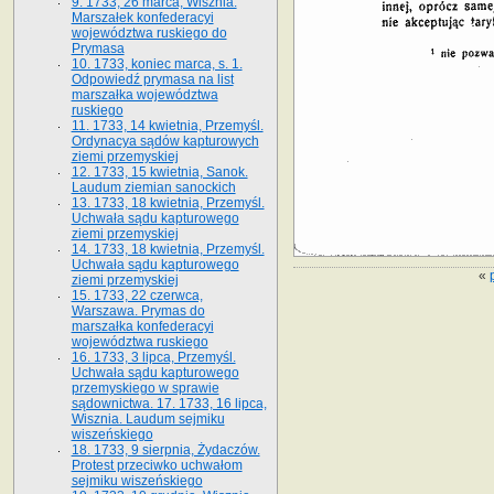
9. 1733, 26 marca, Wisznia.
Marszałek konfederacyi
województwa ruskiego do
Prymasa
10. 1733, koniec marca, s. 1.
Odpowiedź prymasa na list
marszałka województwa
ruskiego
11. 1733, 14 kwietnia, Przemyśl.
Ordynacya sądów kapturowych
ziemi przemyskiej
12. 1733, 15 kwietnia, Sanok.
Laudum ziemian sanockich
13. 1733, 18 kwietnia, Przemyśl.
Uchwała sądu kapturowego
ziemi przemyskiej
14. 1733, 18 kwietnia, Przemyśl.
Uchwała sądu kapturowego
«
ziemi przemyskiej
15. 1733, 22 czerwca,
Warszawa. Prymas do
marszałka konfederacyi
województwa ruskiego
16. 1733, 3 lipca, Przemyśl.
Uchwała sądu kapturowego
przemyskiego w sprawie
sądownictwa. 17. 1733, 16 lipca,
Wisznia. Laudum sejmiku
wiszeńskiego
18. 1733, 9 sierpnia, Żydaczów.
Protest przeciwko uchwałom
sejmiku wiszeńskiego