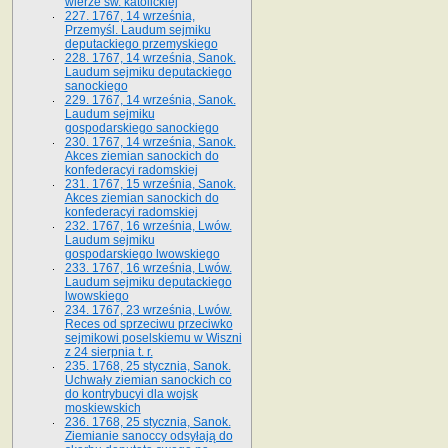
wierze św. ka­tolickiej
227. 1767, 14 września,
Przemyśl. Laudum sejmiku
deputackiego przemyskiego
228. 1767, 14 września, Sanok.
Laudum sejmiku deputackiego
sanockiego
229. 1767, 14 września, Sanok.
Laudum sejmiku
gospodarskiego sanockiego
230. 1767, 14 września, Sanok.
Akces ziemian sanockich do
konfederacyi radomskiej
231. 1767, 15 września, Sanok.
Akces ziemian sanockich do
konfederacyi radomskiej
232. 1767, 16 września, Lwów.
Laudum sejmiku
gospodarskiego lwowskiego
233. 1767, 16 września, Lwów.
Laudum sejmiku deputackiego
lwowskiego
234. 1767, 23 września, Lwów.
Reces od sprzeciwu przeciwko
sejmikowi poselskiemu w Wiszni
z 24 sierpnia t. r.
235. 1768, 25 stycznia, Sanok.
Uchwały ziemian sanockich co
do kontrybucyi dla wojsk
moskiewskich
236. 1768, 25 stycznia, Sanok.
Ziemianie sanoccy odsyłają do