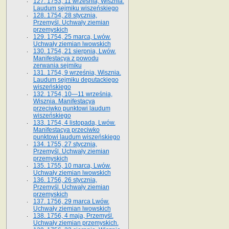
127. 1753, 11 września, Wisznia.
Laudum sejmiku wiszeńskiego
128. 1754, 28 stycznia,
Przemyśl. Uchwały ziemian
przemyskich
129. 1754, 25 marca, Lwów.
Uchwały ziemian lwowskich
130. 1754, 21 sierpnia, Lwów.
Manifestacya z powodu
zerwania sejmiku
131. 1754, 9 września, Wisznia.
Laudum sejmiku deputackiego
wiszeńskiego
132. 1754, 10—11 września,
Wisznia. Manifestacya
przeciwko punktowi laudum
wiszeńskiego
133. 1754, 4 listopada, Lwów.
Manifestacya przeciwko
punktowi laudum wiszeńskiego
134. 1755, 27 stycznia,
Przemyśl. Uchwały ziemian
przemyskich
135. 1755, 10 marca, Lwów.
Uchwały ziemian lwowskich
136. 1756, 26 stycznia,
Przemyśl. Uchwały ziemian
przemyskich
137. 1756, 29 marca Lwów.
Uchwały ziemian lwowskich
138. 1756, 4 maja, Przemyśl.
Uchwały ziemian przemyskich.