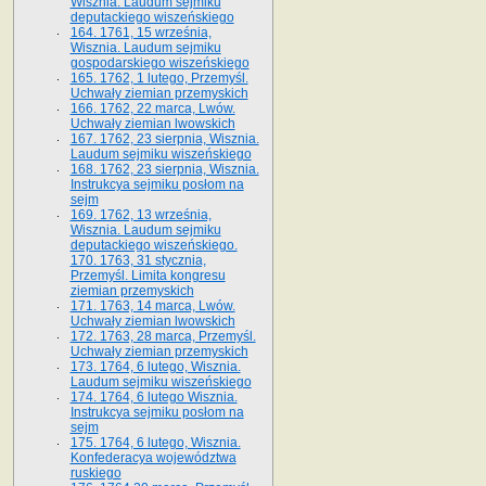
Wisznia. Laudum sejmiku
deputackiego wiszeńskiego
164. 1761, 15 września,
Wisznia. Laudum sejmiku
gospodarskiego wiszeńskiego
165. 1762, 1 lutego, Przemyśl.
Uchwały ziemian przemyskich
166. 1762, 22 marca, Lwów.
Uchwały ziemian lwowskich
167. 1762, 23 sierpnia, Wisznia.
Laudum sejmiku wiszeńskiego
168. 1762, 23 sierpnia, Wisznia.
Instrukcya sejmiku posłom na
sejm
169. 1762, 13 września,
Wisznia. Laudum sejmiku
deputackiego wiszeńskiego.
170. 1763, 31 stycznia,
Przemyśl. Limita kongresu
ziemian przemyskich
171. 1763, 14 marca, Lwów.
Uchwały ziemian lwowskich
172. 1763, 28 marca, Przemyśl.
Uchwały ziemian przemyskich
173. 1764, 6 lutego, Wisznia.
Laudum sejmiku wiszeńskiego
174. 1764, 6 lutego Wisznia.
Instrukcya sejmiku posłom na
sejm
175. 1764, 6 lutego, Wisznia.
Konfederacya województwa
ruskiego