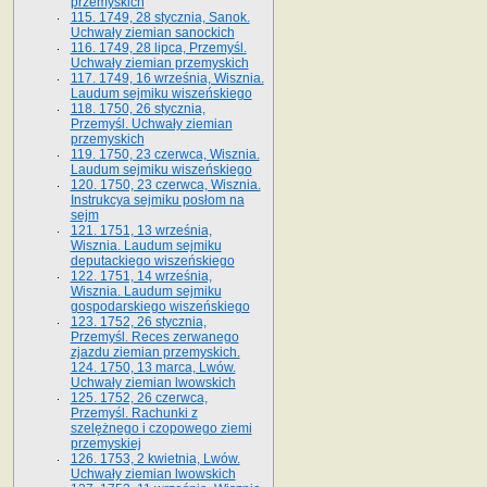
przemyskich
115. 1749, 28 stycznia, Sanok.
Uchwały ziemian sanockich
116. 1749, 28 lipca, Przemyśl.
Uchwały ziemian przemyskich
117. 1749, 16 września, Wisznia.
Laudum sejmiku wiszeńskiego
118. 1750, 26 stycznia,
Przemyśl. Uchwały ziemian
przemyskich
119. 1750, 23 czerwca, Wisznia.
Laudum sejmiku wiszeńskiego
120. 1750, 23 czerwca, Wisznia.
Instrukcya sejmiku posłom na
sejm
121. 1751, 13 września,
Wisznia. Laudum sejmiku
deputackiego wiszeńskiego
122. 1751, 14 września,
Wisznia. Laudum sejmiku
gospodarskiego wiszeńskiego
123. 1752, 26 stycznia,
Przemyśl. Reces zerwanego
zjazdu ziemian przemyskich.
124. 1750, 13 marca, Lwów.
Uchwały ziemian lwowskich
125. 1752, 26 czerwca,
Przemyśl. Rachunki z
szelężnego i czopowego ziemi
przemyskiej
126. 1753, 2 kwietnia, Lwów.
Uchwały ziemian lwowskich