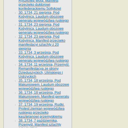
Ryszkową Wolą. Manifest
przeciwko duktorowi
konfederackiemu Sołtykowi
30. 1734, 21 sierpnia, Pod
Kobylnicą. Laudum obozowe
generału województwa ruskiego
31. 1734, 23 sierpnia, Pod
Kobylnicą. Laudum obozowe
generału województwa ruskiego
32. 1734, 23 sierpnia, Pod
Kobylnicą. Manifest przeciwko
manifestacyi szlachty z 20
sierpnia
33. 1734, 3 września, Pod
Kobylnicą. Laudum obozowe
generału województwa ruskiego
34. 1734, 11 września, Przemyśl.
Remanifestacya ze strony
Dzieduszyckich, Ulińskiego i
Ustrzyckich
35. 1734, 18 września, Pod
Makuniowem. Laudum obozowe
województwa ruskiego
36. 1734, 18 września, Pod
Makuniowem. Manifest generału
województwa ruskiego
37. 1734, 19 września, Rudki.
Protest ziemian województwa
ruskiego przeciwko
kasztelanowi przemyskiemu
38. 1734, 7 października,
Przemyśl. Manifest szlachty