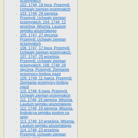
przemyskich
102. 1746, 18 lipca, Przemyśl.
Uchwały ziemian przemyskich
103. 1746, 29 sierpnia,
Przemyśl. Uchwały ziemian
przemyskich. 104. 1746, 12
września, Wisznia. Laudum
sejmiku wiszeńskiego
105. 1747, 27 stycznia,
Przemyśl. Uchwały ziemian
przemyskich
106. 1747, 17 lipca, Przemyśl.
Uchwały ziemian przemyskich.
107. 1747, 25 września,
Przemyśl. Uchwały ziemian
przemyskich. 108. 1748, 26
stycznia, Przemyśl. Ziemianie
przemyscy limitują zjazd
109. 1748, 11 marca, Przemyśl.
Ziemianie przemyscy limitują
zjazd
110. 1748, 6 maja, Przemyśl.
Uchwały ziemian przemyskich
111. 1748, 19 sierpnia, Wisznia.
Laudum sejmiku wiszeńskiego
112. 1748, 19 sierpnia, Wisznia.
Instrukcya sejmiku posłom na
sejm
113. 1748, 10 września, Wisznia.
Laudum sejmiku wiszeńskiego
114. 1748, 23 września,
Przemyśl. Uchwały ziemian