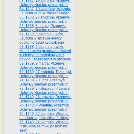
63. 1737, 19 sierpnia, Przemyśl.
Uchwały ziemian przemyskich
64. 1737, 10 września, Wisznia.
Laudum sejmiku wiszeńskiego
65. 1738, 27 stycznia, Przemyśl.
Uchwały ziemian przemyskich­­.
66. 1738, 3 marca, Przemyśl.
Uchwały ziemian przemyskich­
67. 1738, 5 sierpnia, Lwów.
Laudum w sprawie elekcyi
podkomorzego lwowskiego
68. 1738, 6 sierpnia, Lwów.
Manifestacya przeciw udziałowi
w elekcyach sejmikowych z
powodu zasądzenia w procesie.
69. 1739, 9 marca, Przemyśl.
Uchwały ziemian przemyskich
70. 1739, 27 kwietnia, Przemyśl.
Uchwały ziemian przemyskich
71. 1739, 20 lipca, Przemyśl.
Uchwały ziemian przemyskich
72. 1739, 2 listopada, Przemyśl.
Uchwały ziemian przemyskich
73. 1740, 26 stycznia, Przemyśl.
Uchwały ziemian przemyskich
74. 1740, 4 kwietnia, Przemyśl.
Uchwały ziemian przemyskich
75. 1740, 22 sierpnia, Wisznia.
Laudum sejmiku wiszeńskiego
76. 1740, 22 sierpnia, Wisznia.
Instrukcya sejmiku posłom na
sejm