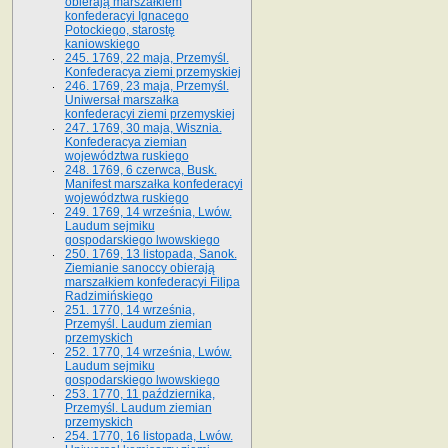
obierają marszałkiem
konfederacyi Ignacego
Potockiego, starostę
kaniowskiego
245. 1769, 22 maja, Przemyśl.
Konfederacya ziemi przemyskiej
246. 1769, 23 maja, Przemyśl.
Uniwersał marszałka
konfederacyi ziemi przemyskiej
247. 1769, 30 maja, Wisznia.
Konfederacya ziemian
województwa ruskiego
248. 1769, 6 czerwca, Busk.
Manifest marszałka konfederacyi
województwa ruskiego
249. 1769, 14 września, Lwów.
Laudum sejmiku
gospodarskiego lwowskiego
250. 1769, 13 listopada, Sanok.
Ziemianie sanoccy obierają
marszałkiem konfederacyi Filipa
Radzimińskiego
251. 1770, 14 września,
Przemyśl. Laudum ziemian
przemyskich
252. 1770, 14 września, Lwów.
Laudum sejmiku
gospodarskiego lwowskiego
253. 1770, 11 października,
Przemyśl. Laudum ziemian
przemyskich
254. 1770, 16 listopada, Lwów.