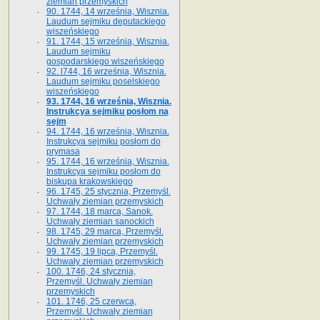
ziemian przemyskich
90. 1744, 14 września, Wisznia.
Laudum sejmiku deputackiego
wiszeńskiego
91. 1744, 15 września, Wisznia.
Laudum sejmiku
gospodarskiego wiszeńskiego
92. l744, 16 września, Wisznia.
Laudum sejmiku poselskiego
wiszeńskiego
93. 1744, 16 września, Wisznia.
Instrukcya sejmiku posłom na
sejm
94. 1744, 16 września, Wisznia.
Instrukcya sejmiku posłom do
prymasa
95. 1744, 16 września, Wisznia.
Instrukcya sejmiku posłom do
biskupa krakowskiego
96. 1745, 25 stycznia, Przemyśl.
Uchwały ziemian przemyskich
97. 1744, 18 marca, Sanok.
Uchwały ziemian sanockich
98. 1745, 29 marca, Przemyśl.
Uchwały ziemian przemyskich
99. 1745, 19 lipca, Przemyśl.
Uchwały ziemian przemyskich
100. 1746, 24 stycznia,
Przemyśl. Uchwały ziemian
przemyskich
101. 1746, 25 czerwca,
Przemyśl. Uchwały ziemian