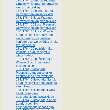
176. 1764 20 marca, Przemyśl.
Ordynacya sądów kapturowych
ziemi przemyskiej
177. 1764, 20 marca, Sanok.
Uchwały ziemian sanockich
178. 1764, 3 lipca, Przemyśl.
Uchwały ziemian przemyskich
179. 1774, 16 lipca, Przemyśl.
Uchwały ziemian przemyskich
180. 1764, 23 lipca, Wisznia.
Laudum sejmiku relacyjnego
wiszeńskiego, z aprobatą
konfederacyi wojewódzkiej jako
też i generalnej
181. 1764, 29 października,
Wisznia. Laudum sejmiku
wiszeńskiego
182. 1764, 29 października,
Wisznia. Instrukcya sejmiku
posłom na sejm
183. 1764, 5 listopada,
Przemyśl. Laudum sejmiku
deputackiego przemyskiego
184. 1764, 5 listopada, Sanok.
Laudum sejmiku deputackiego
sanockiego
185. 1764, 6 listopada, Lwów.
Laudum sejmiku
gospodarskiego lwowskiego
186. 1764, 6 listopada, Sanok.
Laudum sejmiku
gospodarskiego sanockiego.