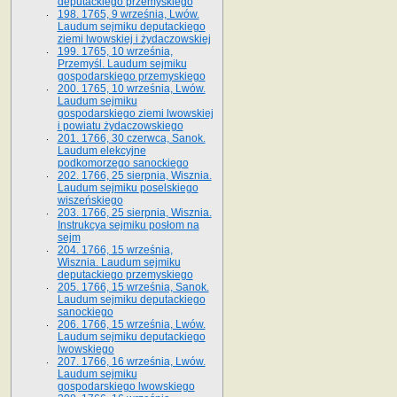
deputackiego przemyskiego
198. 1765, 9 września, Lwów.
Laudum sejmiku deputackiego
ziemi lwowskiej i żydaczowskiej
199. 1765, 10 września,
Przemyśl. Laudum sejmiku
gospodarskiego przemyskiego
200. 1765, 10 września, Lwów.
Laudum sejmiku
gospodarskiego ziemi lwowskiej
i powiatu żydaczowskiego
201. 1766, 30 czerwca, Sanok.
Laudum elekcyjne
podkomorzego sanockiego
202. 1766, 25 sierpnia, Wisznia.
Laudum sejmiku poselskiego
wiszeńskiego
203. 1766, 25 sierpnia, Wisznia.
Instrukcya sejmiku posłom na
sejm
204. 1766, 15 września,
Wisznia. Laudum sejmiku
deputackiego przemyskiego
205. 1766, 15 września, Sanok.
Laudum sejmiku deputackiego
sanockiego
206. 1766, 15 września, Lwów.
Laudum sejmiku deputackiego
lwowskiego
207. 1766, 16 września, Lwów.
Laudum sejmiku
gospodarskiego lwowskiego