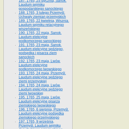
187. 1765, 25 stycznia, Sanok.
Laudum sejmiku
gospodarskiego sanockiego
188. 1765, 3 lutego Przemyśl.
Uchwały ziemian przemyskich
189. 1765, 22 kwietnia, Wisznia.
Laudum sejmiku relacyjnego
wiszeńskiego
190. 1765, 22 maja, Sanok.
Laudum elekcyjne
podkomorzego sanockiego
191. 1765, 23 maja, Sanok.
Laudum elekcyjne sędziego,
podsędka i pisarza ziem
sanockich
192. 1765, 23 maja, Lwów.
Laudum elekcyjne
podkomorzego lwowskiego
193. 1765, 24 maja, Przemyśl.
Laudum elekcyjne sędziego
ziemi przemyskiej
194. 1765, 24 maja, Lwów.
Laudum elekcyjne sędziego
ziemi lwowskiej
195. 1765, 25 maja, Lwów.
Laudum elekcyjne pisarza
ziemskiego lwowskiego
196. 1765, 6 sierpnia, Przemyśl.
Laudum elekcyjne podsędka
ziemskiego przemyskiego
197. 1765, 9 września,
Przemyśl. Laudum sejmiku