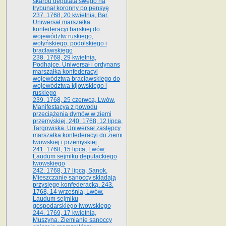
skarbu deputata swego na
trybunał koronny po pensyę
237. 1768, 20 kwietnia, Bar.
Uniwersał marszałka
konfederacyi barskiej do
województw ruskiego,
wołyńskiego, podolskiego i
bracławskiego
238. 1768, 29 kwietnia,
Podhajce. Uniwersał i ordynans
marszałka konfederacyi
województwa bracławskiego do
wo­jewództwa kijowskiego i
ruskiego
239. 1768, 25 czerwca, Lwów.
Manifestacya z powodu
przeciążenia dymów w ziemi
przemyskiej. 240. 1768, 12 lipca,
Targowiska. Uniwersał zastępcy
marszałka konfederacyi do ziemi
lwowskiej i przemyskiej
241. 1768, 15 lipca, Lwów.
Laudum sejmiku deputackiego
lwowskiego
242. 1768, 17 lipca, Sanok.
Mieszczanie sanoccy składają
przysięgę konfederacką. 243.
1768, 14 września, Lwów.
Laudum sejmiku
gospodarskiego lwowskiego
244. 1769, 17 kwietnia,
Muszyna. Ziemianie sanoccy