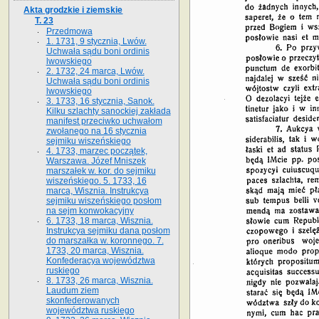
Akta grodzkie i ziemskie
T. 23
Przedmowa
1. 1731, 9 stycznia, Lwów.
Uchwała sądu boni ordinis
lwowskiego
2. 1732, 24 marca, Lwów.
Uchwała sądu boni ordinis
lwowskiego
3. 1733, 16 stycznia, Sanok.
Kilku szlachty sanockiej zakłada
manifest przeciwko uchwałom
zwołanego na 16 stycz­nia
sejmiku wiszeńskiego
4. 1733, marzec początek,
Warszawa. Józef Mniszek
marszałek w. kor. do sejmiku
wiszeńskiego. 5. 1733, 16
marca, Wisznia. Instrukcya
sejmiku wiszeńskiego posłom
na sejm konwokacyjny
6. 1733, 18 marca, Wisznia.
Instrukcya sejmiku dana posłom
do marszałka w. koronnego. 7.
1733, 20 marca, Wisznia.
Konfederacya województwa
ruskiego
8. 1733, 26 marca, Wisznia.
Laudum ziem
skonfederowanych
województwa ruskiego